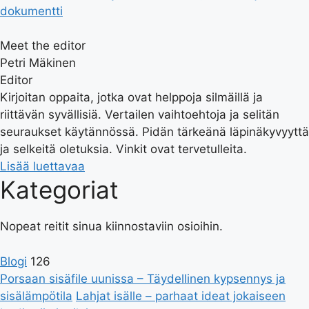
dokumentti
Meet the editor
Petri Mäkinen
Editor
Kirjoitan oppaita, jotka ovat helppoja silmäillä ja
riittävän syvällisiä. Vertailen vaihtoehtoja ja selitän
seuraukset käytännössä. Pidän tärkeänä läpinäkyvyyttä
ja selkeitä oletuksia. Vinkit ovat tervetulleita.
Lisää luettavaa
Kategoriat
Nopeat reitit sinua kiinnostaviin osioihin.
Blogi
126
Porsaan sisäfile uunissa – Täydellinen kypsennys ja
sisälämpötila
Lahjat isälle – parhaat ideat jokaiseen