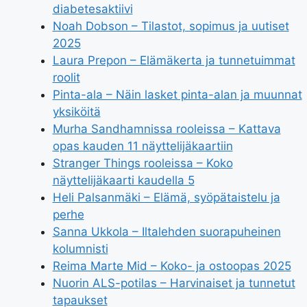
diabetesaktiivi
Noah Dobson – Tilastot, sopimus ja uutiset
2025
Laura Prepon – Elämäkerta ja tunnetuimmat
roolit
Pinta-ala – Näin lasket pinta-alan ja muunnat
yksiköitä
Murha Sandhamnissa rooleissa – Kattava
opas kauden 11 näyttelijäkaartiin
Stranger Things rooleissa – Koko
näyttelijäkaarti kaudella 5
Heli Palsanmäki – Elämä, syöpätaistelu ja
perhe
Sanna Ukkola – Iltalehden suorapuheinen
kolumnisti
Reima Marte Mid – Koko- ja ostoopas 2025
Nuorin ALS-potilas – Harvinaiset ja tunnetut
tapaukset