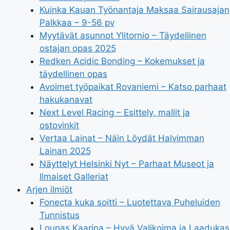
Kuinka Kauan Työnantaja Maksaa Sairausajan
Palkkaa – 9-56 pv
Myytävät asunnot Ylitornio – Täydellinen
ostajan opas 2025
Redken Acidic Bonding – Kokemukset ja
täydellinen opas
Avoimet työpaikat Rovaniemi – Katso parhaat
hakukanavat
Next Level Racing – Esittely, mallit ja
ostovinkit
Vertaa Lainat – Näin Löydät Halvimman
Lainan 2025
Näyttelyt Helsinki Nyt – Parhaat Museot ja
Ilmaiset Galleriat
Arjen ilmiöt
Fonecta kuka soitti – Luotettava Puheluiden
Tunnistus
Lounas Kaarina – Hyvä Valikoima ja Laadukas