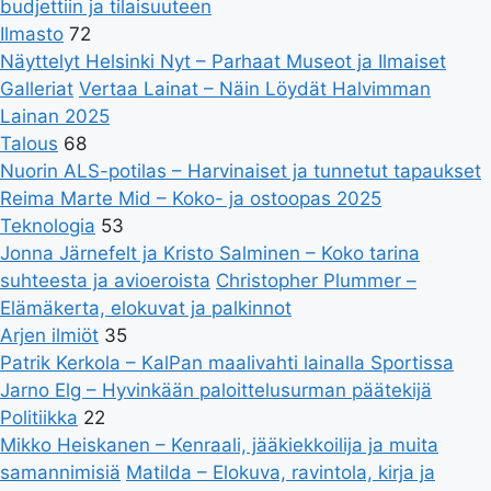
budjettiin ja tilaisuuteen
Ilmasto
72
Näyttelyt Helsinki Nyt – Parhaat Museot ja Ilmaiset
Galleriat
Vertaa Lainat – Näin Löydät Halvimman
Lainan 2025
Talous
68
Nuorin ALS-potilas – Harvinaiset ja tunnetut tapaukset
Reima Marte Mid – Koko- ja ostoopas 2025
Teknologia
53
Jonna Järnefelt ja Kristo Salminen – Koko tarina
suhteesta ja avioeroista
Christopher Plummer –
Elämäkerta, elokuvat ja palkinnot
Arjen ilmiöt
35
Patrik Kerkola – KalPan maalivahti lainalla Sportissa
Jarno Elg – Hyvinkään paloittelusurman päätekijä
Politiikka
22
Mikko Heiskanen – Kenraali, jääkiekkoilija ja muita
samannimisiä
Matilda – Elokuva, ravintola, kirja ja