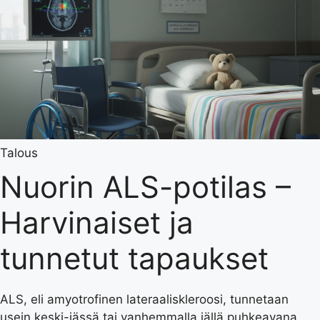
Talous
Nuorin ALS-potilas –
Harvinaiset ja
tunnetut tapaukset
ALS, eli amyotrofinen lateraaliskleroosi, tunnetaan
usein keski-iässä tai vanhemmalla iällä puhkeavana