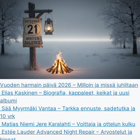
Vuoden harmain päivä 2026 – Milloin ja missä juhlitaan
Elias Kaskinen – Biografia, kappaleet, keikat ja uusi
albumi
Sää Myyrmäki Vantaa – Tarkka ennuste, sadetutka ja
10 vrk
Matias Niemi Jere Karalahti – Voittaja ja ottelun kulku
Estée Lauder Advanced Night Repair – Arvostelut ja
hinnat