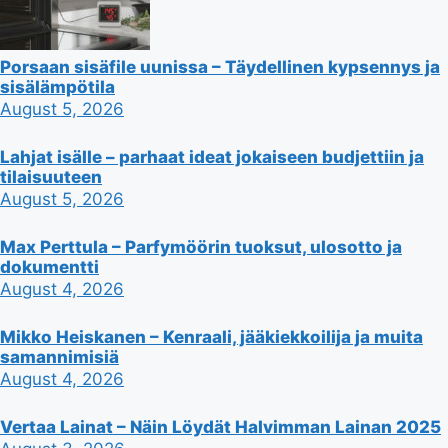
Porsaan sisäfile uunissa – Täydellinen kypsennys ja
sisälämpötila
August 5, 2026
Lahjat isälle – parhaat ideat jokaiseen budjettiin ja
tilaisuuteen
August 5, 2026
Max Perttula – Parfymöörin tuoksut, ulosotto ja
dokumentti
August 4, 2026
Mikko Heiskanen – Kenraali, jääkiekkoilija ja muita
samannimisiä
August 4, 2026
Vertaa Lainat – Näin Löydät Halvimman Lainan 2025