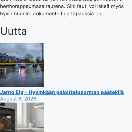
hermorappeumasairautena. Silti tauti voi iskeä myös
hyvin nuoriin: dokumentoituja tapauksia on…
Uutta
Jarno Elg – Hyvinkään paloittelusurman päätekijä
August 6, 2026