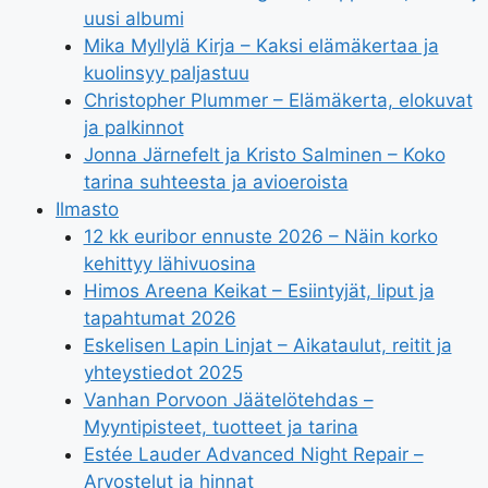
uusi albumi
Mika Myllylä Kirja – Kaksi elämäkertaa ja
kuolinsyy paljastuu
Christopher Plummer – Elämäkerta, elokuvat
ja palkinnot
Jonna Järnefelt ja Kristo Salminen – Koko
tarina suhteesta ja avioeroista
Ilmasto
12 kk euribor ennuste 2026 – Näin korko
kehittyy lähivuosina
Himos Areena Keikat – Esiintyjät, liput ja
tapahtumat 2026
Eskelisen Lapin Linjat – Aikataulut, reitit ja
yhteystiedot 2025
Vanhan Porvoon Jäätelötehdas –
Myyntipisteet, tuotteet ja tarina
Estée Lauder Advanced Night Repair –
Arvostelut ja hinnat