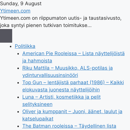
Sunday, 9 August
Ytimeen.com
Ytimeen.com on riippumaton uutis- ja taustasivusto,
joka syntyi pienen tutkivan toimitukse...
Politiikka
American Pie Rooleissa – Lista näyttelijöistä
ja hahmoista
Riku Mattila – Muusikko, ALS-potilas ja
ydinturvallisuusinsinööri
Top Gun – lentäjistä parhaat (1986) – Kaikki
elokuvasta juonesta näyttelijöihin
Luna – Artisti, kosmetiikka ja pelit
selityksineen
Oliver ja kumppanit – Juoni, äänet, laulut ja
katselupaikat
The Batman rooleissa – Täydellinen lista