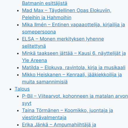
Batmanin esittäjistä
Mad Max – Täydellinen Opas Elokuviin,
Peleihin ja Hahmoihin
Mika Ilmén – Entinen vapaaottelija, kirjailija ja
somepersoona
ELSA – Monen merkityksen lyhenne
selitettynä
Minkä taakseen jättää – Kausi 6, näyttelijät ja
Yle Areena
Matilda – Elokuva, ravintola, kirja ja musikaali
Mikko Heiskanen – Kenraali, jääkiekkoilija ja
muita samannimisiä
Talous
P-Bil – Viitearvot, kohonneen ja matalan arvon
syyt
Taina Törmänen – Koomikko, juontaja ja
viestintävalmentaja
Erika Jänkä – Ampumahiihtäjä ja