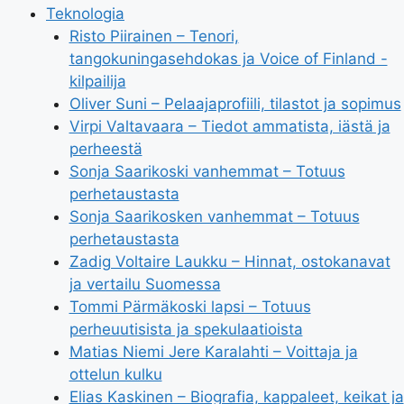
Teknologia
Risto Piirainen – Tenori,
tangokuningasehdokas ja Voice of Finland -
kilpailija
Oliver Suni – Pelaajaprofiili, tilastot ja sopimus
Virpi Valtavaara – Tiedot ammatista, iästä ja
perheestä
Sonja Saarikoski vanhemmat – Totuus
perhetaustasta
Sonja Saarikosken vanhemmat – Totuus
perhetaustasta
Zadig Voltaire Laukku – Hinnat, ostokanavat
ja vertailu Suomessa
Tommi Pärmäkoski lapsi – Totuus
perheuutisista ja spekulaatioista
Matias Niemi Jere Karalahti – Voittaja ja
ottelun kulku
Elias Kaskinen – Biografia, kappaleet, keikat ja