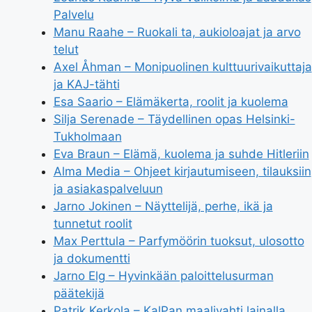
Palvelu
Manu Raahe – Ruokali ta, aukioloajat ja arvo
telut
Axel Åhman – Monipuolinen kulttuurivaikuttaja
ja KAJ-tähti
Esa Saario – Elämäkerta, roolit ja kuolema
Silja Serenade – Täydellinen opas Helsinki-
Tukholmaan
Eva Braun – Elämä, kuolema ja suhde Hitleriin
Alma Media – Ohjeet kirjautumiseen, tilauksiin
ja asiakaspalveluun
Jarno Jokinen – Näyttelijä, perhe, ikä ja
tunnetut roolit
Max Perttula – Parfymöörin tuoksut, ulosotto
ja dokumentti
Jarno Elg – Hyvinkään paloittelusurman
päätekijä
Patrik Kerkola – KalPan maalivahti lainalla