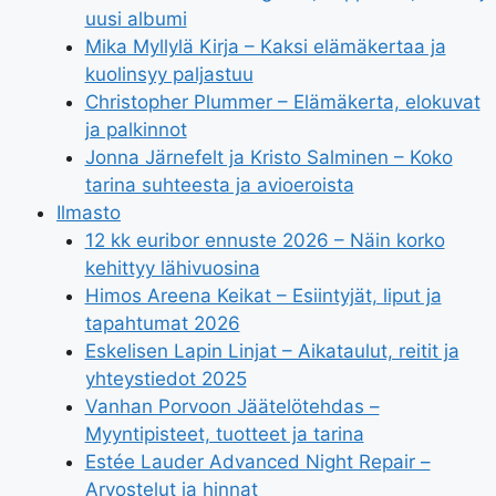
uusi albumi
Mika Myllylä Kirja – Kaksi elämäkertaa ja
kuolinsyy paljastuu
Christopher Plummer – Elämäkerta, elokuvat
ja palkinnot
Jonna Järnefelt ja Kristo Salminen – Koko
tarina suhteesta ja avioeroista
Ilmasto
12 kk euribor ennuste 2026 – Näin korko
kehittyy lähivuosina
Himos Areena Keikat – Esiintyjät, liput ja
tapahtumat 2026
Eskelisen Lapin Linjat – Aikataulut, reitit ja
yhteystiedot 2025
Vanhan Porvoon Jäätelötehdas –
Myyntipisteet, tuotteet ja tarina
Estée Lauder Advanced Night Repair –
Arvostelut ja hinnat