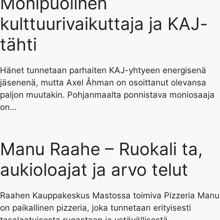
Monipuolinen
kulttuurivaikuttaja ja KAJ-
tähti
Hänet tunnetaan parhaiten KAJ-yhtyeen energisenä
jäsenenä, mutta Axel Åhman on osoittanut olevansa
paljon muutakin. Pohjanmaalta ponnistava moniosaaja
on…
Manu Raahe – Ruokali ta,
aukioloajat ja arvo telut
Raahen Kauppakeskus Mastossa toimiva Pizzeria Manu
on paikallinen pizzeria, joka tunnetaan erityisesti
tasalaatuisesta ruoastaan ja ystävällisestä