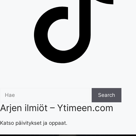
Search
Search
for:
Arjen ilmiöt – Ytimeen.com
Katso päivitykset ja oppaat.