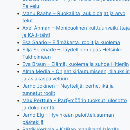
Palvelu
Manu Raahe – Ruokali ta, aukioloajat ja arvo
telut
Axel Åhman – Monipuolinen kulttuurivaikuttaja
ja KAJ-tähti
Esa Saario – Elämäkerta, roolit ja kuolema
Silja Serenade – Täydellinen opas Helsinki-
Tukholmaan
Eva Braun – Elämä, kuolema ja suhde Hitleriin
Alma Media – Ohjeet kirjautumiseen, tilauksiin
ja asiakaspalveluun
Jarno Jokinen – Näyttelijä, perhe, ikä ja
tunnetut roolit
Max Perttula – Parfymöörin tuoksut, ulosotto
ja dokumentti
Jarno Elg – Hyvinkään paloittelusurman
päätekijä
Patrik Kerkola – KalPan maalivahti lainalla