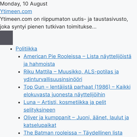
Monday, 10 August
Ytimeen.com
Ytimeen.com on riippumaton uutis- ja taustasivusto,
joka syntyi pienen tutkivan toimitukse...
Politiikka
American Pie Rooleissa – Lista näyttelijöistä
ja hahmoista
Riku Mattila – Muusikko, ALS-potilas ja
ydinturvallisuusinsinööri
Top Gun – lentäjistä parhaat (1986) – Kaikki
elokuvasta juonesta näyttelijöihin
Luna – Artisti, kosmetiikka ja pelit
selityksineen
Oliver ja kumppanit – Juoni, äänet, laulut ja
katselupaikat
The Batman rooleissa – Täydellinen lista