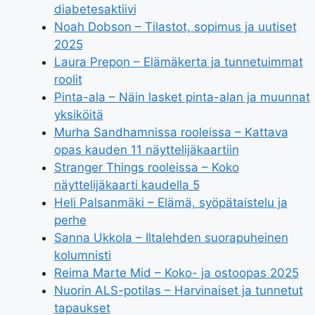
diabetesaktiivi
Noah Dobson – Tilastot, sopimus ja uutiset
2025
Laura Prepon – Elämäkerta ja tunnetuimmat
roolit
Pinta-ala – Näin lasket pinta-alan ja muunnat
yksiköitä
Murha Sandhamnissa rooleissa – Kattava
opas kauden 11 näyttelijäkaartiin
Stranger Things rooleissa – Koko
näyttelijäkaarti kaudella 5
Heli Palsanmäki – Elämä, syöpätaistelu ja
perhe
Sanna Ukkola – Iltalehden suorapuheinen
kolumnisti
Reima Marte Mid – Koko- ja ostoopas 2025
Nuorin ALS-potilas – Harvinaiset ja tunnetut
tapaukset