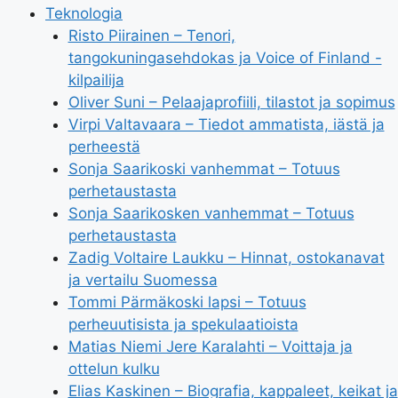
Teknologia
Risto Piirainen – Tenori,
tangokuningasehdokas ja Voice of Finland -
kilpailija
Oliver Suni – Pelaajaprofiili, tilastot ja sopimus
Virpi Valtavaara – Tiedot ammatista, iästä ja
perheestä
Sonja Saarikoski vanhemmat – Totuus
perhetaustasta
Sonja Saarikosken vanhemmat – Totuus
perhetaustasta
Zadig Voltaire Laukku – Hinnat, ostokanavat
ja vertailu Suomessa
Tommi Pärmäkoski lapsi – Totuus
perheuutisista ja spekulaatioista
Matias Niemi Jere Karalahti – Voittaja ja
ottelun kulku
Elias Kaskinen – Biografia, kappaleet, keikat ja