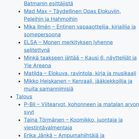
Batmanin esittäjistä
Mad Max – Täydellinen Opas Elokuviin,
Peleihin ja Hahmoihin
Mika Ilmén – Entinen vapaaottelija, kirjailija ja
somepersoona
ELSA – Monen merkityksen lyhenne
selitettynä
Minkä taakseen jättää – Kausi 6, näyttelijät ja
Yle Areena
Matilda – Elokuva, ravintola, kirja ja musikaali
Mikko Heiskanen – Kenraali, jääkiekkoilija ja
muita samannimisiä
Talous
P-Bil – Viitearvot, kohonneen ja matalan arvon
syyt
Taina Törmänen – Koomikko, juontaja ja
viestintävalmentaja
Erika Jänkä – Ampumahiihtäjä ja