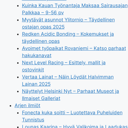
Kuinka Kauan Työnantaja Maksaa Sairausajan
Palkkaa – 9-56 pv
Myytävät asunnot Ylitornio – Täydellinen
ostajan opas 2025
Redken Acidic Bonding – Kokemukset ja
täydellinen opas
Avoimet työpaikat Rovaniemi – Katso parhaat
hakukanavat
Next Level Racing – Esittely, mallit ja
ostovinkit
Vertaa Lainat – Näin Löydät Halvimman
Lainan 2025
Näyttelyt Helsinki Nyt – Parhaat Museot ja
Ilmaiset Galleriat
Arjen ilmiöt
Fonecta kuka soitti – Luotettava Puheluiden
Tunnistus
Lounas Kaarina – Hyvä Valikoima ja Laadukas