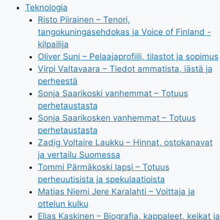
Teknologia
Risto Piirainen – Tenori,
tangokuningasehdokas ja Voice of Finland -
kilpailija
Oliver Suni – Pelaajaprofiili, tilastot ja sopimus
Virpi Valtavaara – Tiedot ammatista, iästä ja
perheestä
Sonja Saarikoski vanhemmat – Totuus
perhetaustasta
Sonja Saarikosken vanhemmat – Totuus
perhetaustasta
Zadig Voltaire Laukku – Hinnat, ostokanavat
ja vertailu Suomessa
Tommi Pärmäkoski lapsi – Totuus
perheuutisista ja spekulaatioista
Matias Niemi Jere Karalahti – Voittaja ja
ottelun kulku
Elias Kaskinen – Biografia, kappaleet, keikat ja