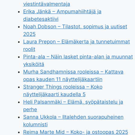
viestintävalmentaja
Erika Jänkä – Ampumahiihtäjä ja
diabetesaktiivi
Noah Dobson – Tilastot, sopimus ja uutiset
2025
Laura Prepon – Elämäkerta ja tunnetuimmat
roolit
Pinta-ala – Näin lasket pinta-alan ja muunnat
yksiköitä
Murha Sandhamnissa rooleissa – Kattava
opas kauden 11 näyttelijäkaartiin
Stranger Things rooleissa – Koko
näyttelijäkaarti kaudella 5
Heli Palsanmäki – Elämä, syöpätaistelu ja
perhe
Sanna Ukkola – Iltalehden suorapuheinen
kolumnisti
Reima Marte Mid – Koko- ja ostoopas 2025