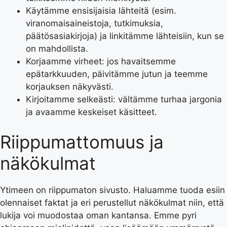
Käytämme ensisijaisia lähteitä (esim.
viranomaisaineistoja, tutkimuksia,
päätösasiakirjoja) ja linkitämme lähteisiin, kun se
on mahdollista.
Korjaamme virheet: jos havaitsemme
epätarkkuuden, päivitämme jutun ja teemme
korjauksen näkyvästi.
Kirjoitamme selkeästi: vältämme turhaa jargonia
ja avaamme keskeiset käsitteet.
Riippumattomuus ja
näkökulmat
Ytimeen on riippumaton sivusto. Haluamme tuoda esiin
olennaiset faktat ja eri perustellut näkökulmat niin, että
lukija voi muodostaa oman kantansa. Emme pyri