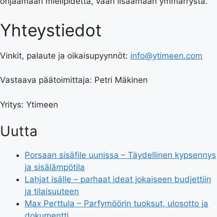
ohjaamaan mielipidettä, vaan lisäämään ymmärrystä.
Yhteystiedot
Vinkit, palaute ja oikaisupyynnöt:
info@ytimeen.com
Vastaava päätoimittaja: Petri Mäkinen
Yritys: Ytimeen
Uutta
Porsaan sisäfile uunissa – Täydellinen kypsennys
ja sisälämpötila
Lahjat isälle – parhaat ideat jokaiseen budjettiin
ja tilaisuuteen
Max Perttula – Parfymöörin tuoksut, ulosotto ja
dokumentti