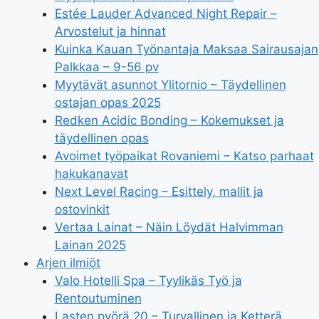
Estée Lauder Advanced Night Repair –
Arvostelut ja hinnat
Kuinka Kauan Työnantaja Maksaa Sairausajan
Palkkaa – 9-56 pv
Myytävät asunnot Ylitornio – Täydellinen
ostajan opas 2025
Redken Acidic Bonding – Kokemukset ja
täydellinen opas
Avoimet työpaikat Rovaniemi – Katso parhaat
hakukanavat
Next Level Racing – Esittely, mallit ja
ostovinkit
Vertaa Lainat – Näin Löydät Halvimman
Lainan 2025
Arjen ilmiöt
Valo Hotelli Spa – Tyylikäs Työ ja
Rentoutuminen
Lasten pyörä 20 – Turvallinen ja Ketterä