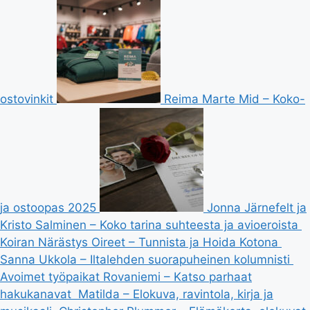
ostovinkit
Reima Marte Mid – Koko-
ja ostoopas 2025
Jonna Järnefelt ja
Kristo Salminen – Koko tarina suhteesta ja avioeroista
Koiran Närästys Oireet – Tunnista ja Hoida Kotona
Sanna Ukkola – Iltalehden suorapuheinen kolumnisti
Avoimet työpaikat Rovaniemi – Katso parhaat
hakukanavat
Matilda – Elokuva, ravintola, kirja ja