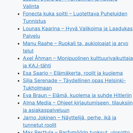
Valinta
Fonecta kuka soitti – Luotettava Puheluiden
Tunnistus
Lounas Kaarina – Hyvä Valikoima ja Laadukas
Palvelu
Manu Raahe – Ruokali ta, aukioloajat ja arvo
telut
Axel Åhman – Monipuolinen kulttuurivaikuttaja
ja KAJ-tähti
Esa Saario – Elämäkerta, roolit ja kuolema
Silja Serenade – Täydellinen opas Helsinki-
Tukholmaan
Eva Braun – Elämä, kuolema ja suhde Hitleriin
Alma Media – Ohjeet kirjautumiseen, tilauksiin
ja asiakaspalveluun
Jarno Jokinen – Näyttelijä, perhe, ikä ja
tunnetut roolit
Max Perttula – Parfymöörin tuoksut, ulosotto