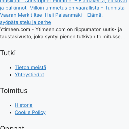
musikaali
Christopher Plummer – Elämäkerta, elokuvat
ja palkinnot
Milloin ummetus on vaarallista – Tunnista
Vaaran Merkit Itse
Heli Palsanmäki – Elämä,
syöpätaistelu ja perhe
Ytimeen.com - Ytimeen.com on riippumaton uutis- ja
taustasivusto, joka syntyi pienen tutkivan toimitukse...
Tutki
Tietoa meistä
Yhteystiedot
Toimitus
Historia
Cookie Policy
Oppaat