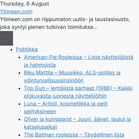
Thursday, 6 August
Ytimeen.com
Ytimeen.com on riippumaton uutis- ja taustasivusto,
joka syntyi pienen tutkivan toimitukse...
Politiikka
American Pie Rooleissa – Lista näyttelijöistä
ja hahmoista
Riku Mattila – Muusikko, ALS-potilas ja
ydinturvallisuusinsinööri
Top Gun – lentäjistä parhaat (1986) – Kaikki
elokuvasta juonesta näyttelijöihin
Luna – Artisti, kosmetiikka ja pelit
selityksineen
Oliver ja kumppanit – Juoni, äänet, laulut ja
katselupaikat
The Batman rooleissa – Täydellinen lista