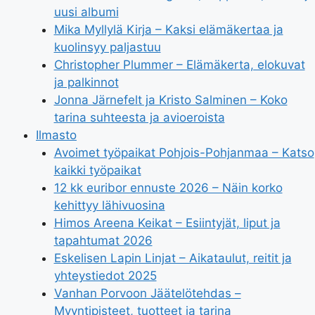
uusi albumi
Mika Myllylä Kirja – Kaksi elämäkertaa ja
kuolinsyy paljastuu
Christopher Plummer – Elämäkerta, elokuvat
ja palkinnot
Jonna Järnefelt ja Kristo Salminen – Koko
tarina suhteesta ja avioeroista
Ilmasto
Avoimet työpaikat Pohjois-Pohjanmaa – Katso
kaikki työpaikat
12 kk euribor ennuste 2026 – Näin korko
kehittyy lähivuosina
Himos Areena Keikat – Esiintyjät, liput ja
tapahtumat 2026
Eskelisen Lapin Linjat – Aikataulut, reitit ja
yhteystiedot 2025
Vanhan Porvoon Jäätelötehdas –
Myyntipisteet, tuotteet ja tarina