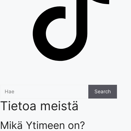
Search
Search
for:
Tietoa meistä
Mikä Ytimeen on?