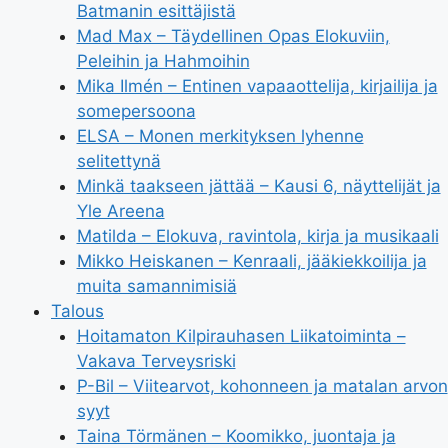
Batmanin esittäjistä
Mad Max – Täydellinen Opas Elokuviin,
Peleihin ja Hahmoihin
Mika Ilmén – Entinen vapaaottelija, kirjailija ja
somepersoona
ELSA – Monen merkityksen lyhenne
selitettynä
Minkä taakseen jättää – Kausi 6, näyttelijät ja
Yle Areena
Matilda – Elokuva, ravintola, kirja ja musikaali
Mikko Heiskanen – Kenraali, jääkiekkoilija ja
muita samannimisiä
Talous
Hoitamaton Kilpirauhasen Liikatoiminta –
Vakava Terveysriski
P-Bil – Viitearvot, kohonneen ja matalan arvon
syyt
Taina Törmänen – Koomikko, juontaja ja