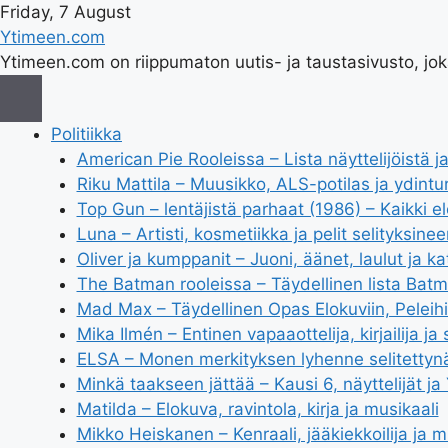
Friday, 7 August
Ytimeen.com
Ytimeen.com on riippumaton uutis- ja taustasivusto, joka
Politiikka
American Pie Rooleissa – Lista näyttelijöistä 
Riku Mattila – Muusikko, ALS-potilas ja ydintur
Top Gun – lentäjistä parhaat (1986) – Kaikki el
Luna – Artisti, kosmetiikka ja pelit selityksinee
Oliver ja kumppanit – Juoni, äänet, laulut ja k
The Batman rooleissa – Täydellinen lista Batma
Mad Max – Täydellinen Opas Elokuviin, Peleih
Mika Ilmén – Entinen vapaaottelija, kirjailija 
ELSA – Monen merkityksen lyhenne selitettyn
Minkä taakseen jättää – Kausi 6, näyttelijät ja
Matilda – Elokuva, ravintola, kirja ja musikaali
Mikko Heiskanen – Kenraali, jääkiekkoilija ja 