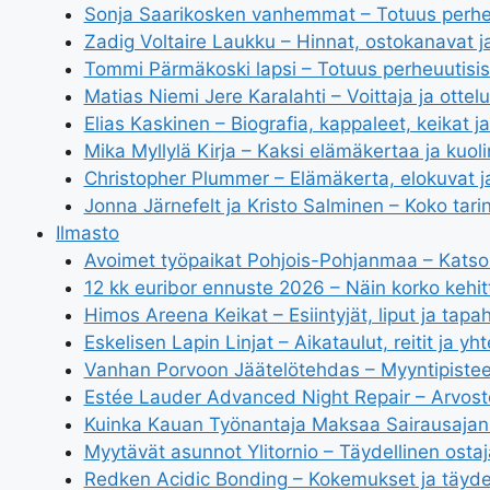
Sonja Saarikosken vanhemmat – Totuus perhe
Zadig Voltaire Laukku – Hinnat, ostokanavat 
Tommi Pärmäkoski lapsi – Totuus perheuutisist
Matias Niemi Jere Karalahti – Voittaja ja ottel
Elias Kaskinen – Biografia, kappaleet, keikat j
Mika Myllylä Kirja – Kaksi elämäkertaa ja kuol
Christopher Plummer – Elämäkerta, elokuvat ja
Jonna Järnefelt ja Kristo Salminen – Koko tari
Ilmasto
Avoimet työpaikat Pohjois-Pohjanmaa – Katso 
12 kk euribor ennuste 2026 – Näin korko kehit
Himos Areena Keikat – Esiintyjät, liput ja tap
Eskelisen Lapin Linjat – Aikataulut, reitit ja y
Vanhan Porvoon Jäätelötehdas – Myyntipisteet,
Estée Lauder Advanced Night Repair – Arvoste
Kuinka Kauan Työnantaja Maksaa Sairausajan
Myytävät asunnot Ylitornio – Täydellinen ost
Redken Acidic Bonding – Kokemukset ja täyde