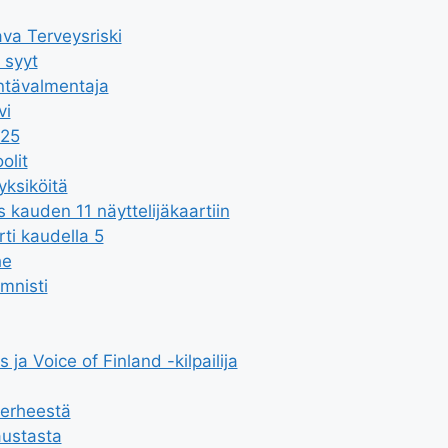
va Terveysriski
 syyt
intävalmentaja
vi
025
olit
yksiköitä
kauden 11 näyttelijäkaartiin
rti kaudella 5
he
mnisti
ja Voice of Finland -kilpailija
perheestä
austasta