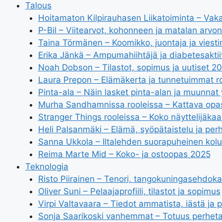
Talous
Hoitamaton Kilpirauhasen Liikatoiminta – Vaka
P-Bil – Viitearvot, kohonneen ja matalan arvon
Taina Törmänen – Koomikko, juontaja ja viest
Erika Jänkä – Ampumahiihtäjä ja diabetesaktii
Noah Dobson – Tilastot, sopimus ja uutiset 2
Laura Prepon – Elämäkerta ja tunnetuimmat ro
Pinta-ala – Näin lasket pinta-alan ja muunnat 
Murha Sandhamnissa rooleissa – Kattava opas 
Stranger Things rooleissa – Koko näyttelijäkaa
Heli Palsanmäki – Elämä, syöpätaistelu ja per
Sanna Ukkola – Iltalehden suorapuheinen kolu
Reima Marte Mid – Koko- ja ostoopas 2025
Teknologia
Risto Piirainen – Tenori, tangokuningasehdokas 
Oliver Suni – Pelaajaprofiili, tilastot ja sopimus
Virpi Valtavaara – Tiedot ammatista, iästä ja 
Sonja Saarikoski vanhemmat – Totuus perhet