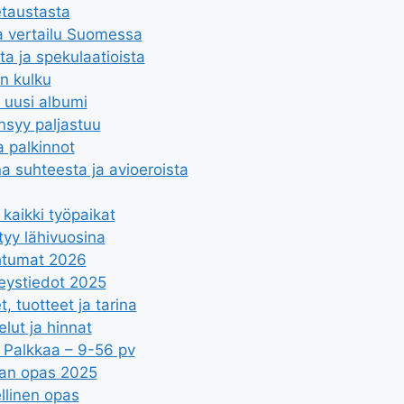
taustasta
ja vertailu Suomessa
a ja spekulaatioista
un kulku
a uusi albumi
insyy paljastuu
 palkinnot
na suhteesta ja avioeroista
kaikki työpaikat
tyy lähivuosina
ahtumat 2026
hteystiedot 2025
 tuotteet ja tarina
lut ja hinnat
 Palkkaa – 9-56 pv
ajan opas 2025
llinen opas