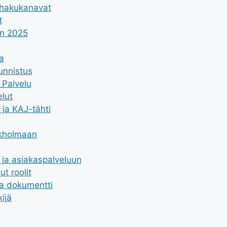
 hakukanavat
t
an 2025
a
unnistus
 Palvelu
elut
 ja KAJ-tähti
ukholmaan
 ja asiakaspalveluun
ut roolit
ja dokumentti
ijä