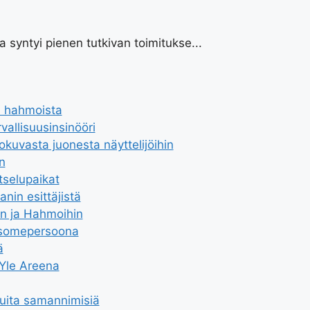
 syntyi pienen tutkivan toimitukse...
ja hahmoista
vallisuusinsinööri
okuvasta juonesta näyttelijöihin
n
atselupaikat
nin esittäjistä
in ja Hahmoihin
ja somepersoona
ä
 Yle Areena
muita samannimisiä