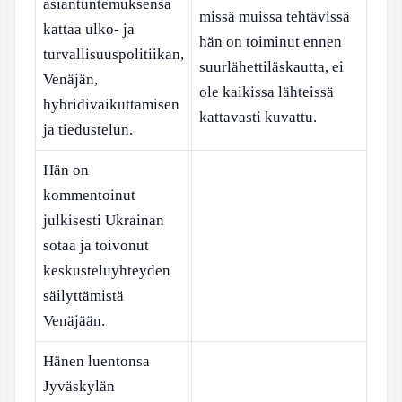
asiantuntemuksensa
missä muissa tehtävissä
kattaa ulko- ja
hän on toiminut ennen
turvallisuuspolitiikan,
suurlähettiläskautta, ei
Venäjän,
ole kaikissa lähteissä
hybridivaikuttamisen
kattavasti kuvattu.
ja tiedustelun.
Hän on
kommentoinut
julkisesti Ukrainan
sotaa ja toivonut
keskusteluyhteyden
säilyttämistä
Venäjään.
Hänen luentonsa
Jyväskylän