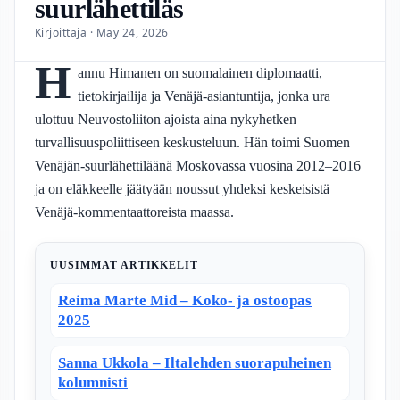
suurlähettiläs
Kirjoittaja · May 24, 2026
H
annu Himanen on suomalainen diplomaatti,
tietokirjailija ja Venäjä-asiantuntija, jonka ura
ulottuu Neuvostoliiton ajoista aina nykyhetken
turvallisuuspoliittiseen keskusteluun. Hän toimi Suomen
Venäjän-suurlähettiläänä Moskovassa vuosina 2012–2016
ja on eläkkeelle jäätyään noussut yhdeksi keskeisistä
Venäjä-kommentaattoreista maassa.
UUSIMMAT ARTIKKELIT
Reima Marte Mid – Koko- ja ostoopas
2025
Sanna Ukkola – Iltalehden suorapuheinen
kolumnisti