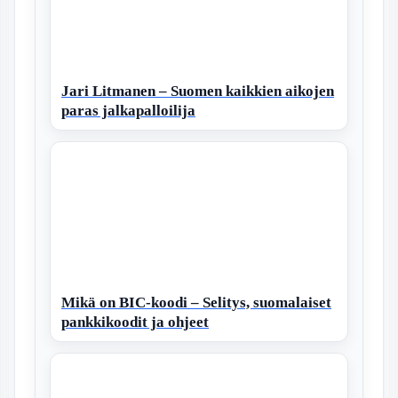
Jari Litmanen – Suomen kaikkien aikojen
paras jalkapalloilija
Mikä on BIC-koodi – Selitys, suomalaiset
pankkikoodit ja ohjeet