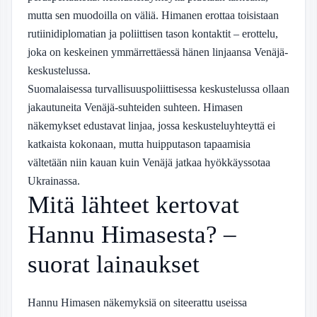
mutta sen muodoilla on väliä. Himanen erottaa toisistaan
rutiinidiplomatian ja poliittisen tason kontaktit – erottelu,
joka on keskeinen ymmärrettäessä hänen linjaansa Venäjä-
keskustelussa.
Suomalaisessa turvallisuuspoliittisessa keskustelussa ollaan
jakautuneita Venäjä-suhteiden suhteen. Himasen
näkemykset edustavat linjaa, jossa keskusteluyhteyttä ei
katkaista kokonaan, mutta huipputason tapaamisia
vältetään niin kauan kuin Venäjä jatkaa hyökkäyssotaa
Ukrainassa.
Mitä lähteet kertovat
Hannu Himasesta? –
suorat lainaukset
Hannu Himasen näkemyksiä on siteerattu useissa