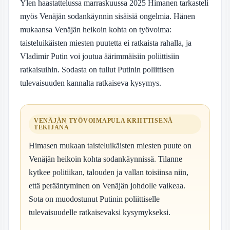
Ylen haastattelussa marraskuussa 2025 Himanen tarkasteli
myös Venäjän sodankäynnin sisäisiä ongelmia. Hänen
mukaansa Venäjän heikoin kohta on työvoima:
taisteluikäisten miesten puutetta ei ratkaista rahalla, ja
Vladimir Putin voi joutua äärimmäisiin poliittisiin
ratkaisuihin. Sodasta on tullut Putinin poliittisen
tulevaisuuden kannalta ratkaiseva kysymys.
VENÄJÄN TYÖVOIMAPULA KRIITTISENÄ
TEKIJÄNÄ
Himasen mukaan taisteluikäisten miesten puute on
Venäjän heikoin kohta sodankäynnissä. Tilanne
kytkee politiikan, talouden ja vallan toisiinsa niin,
että perääntyminen on Venäjän johdolle vaikeaa.
Sota on muodostunut Putinin poliittiselle
tulevaisuudelle ratkaisevaksi kysymykseksi.