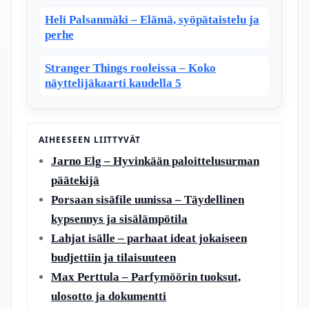
Heli Palsanmäki – Elämä, syöpätaistelu ja
perhe
Stranger Things rooleissa – Koko
näyttelijäkaarti kaudella 5
AIHEESEEN LIITTYVÄT
Jarno Elg – Hyvinkään paloittelusurman
päätekijä
Porsaan sisäfile uunissa – Täydellinen
kypsennys ja sisälämpötila
Lahjat isälle – parhaat ideat jokaiseen
budjettiin ja tilaisuuteen
Max Perttula – Parfymöörin tuoksut,
ulosotto ja dokumentti