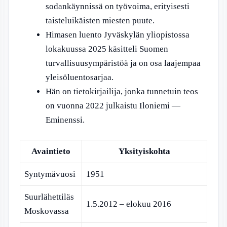
sodankäynnissä on työvoima, erityisesti
taisteluikäisten miesten puute.
Himasen luento Jyväskylän yliopistossa
lokakuussa 2025 käsitteli Suomen
turvallisuusympäristöä ja on osa laajempaa
yleisöluentosarjaa.
Hän on tietokirjailija, jonka tunnetuin teos
on vuonna 2022 julkaistu Iloniemi —
Eminenssi.
Avaintieto
Yksityiskohta
Syntymävuosi
1951
Suurlähettiläs
1.5.2012 – elokuu 2016
Moskovassa