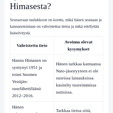
Himasesta?
Seuraavaan taulukkoon on koottu, mikä hänen urastaan ja
kannanotoistaan on vahvistettua tietoa ja mikä edellyttää
lisäselvitystä.
Avoinna olevat
Vahvistettu tieto
kysymykset
Hannu Himanen on
Hänen tarkkaa kantaansa
syntynyt 1951 ja
Nato-jäsenyyteen ei ole
toimi Suomen
suorissa lainauksissa
Venäjän-
käsitelty tuoreimmissa
suurlähettiläänä
uutisissa.
2012–2016.
Hänen
Tarkkaa tietoa siitä,