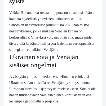
syistä
Vaikka Himanen vastustaa huipputason tapaamisia, hän ei
kannata täydellistä yhteyksien katkaisemista. Ilta-
Sanomien haastattelussa joulukuussa 2025 hän toistoi
näkemyksensä, jonka mukaan Venäjän kanssa on
keskusteltava. Yhteyksiä voidaan pitää yllä, mutta niiden
täytyy olla käytännöllisiä ja osa laajempaa eurooppalaista
strategiaa – ei palkinto Venäjälle.
Ukrainan sota ja Venäjän
sisäiset ongelmat
Jyväskylän yliopiston tiedotteessa Himanen esitti, että
Ukrainan sodan taustalla on Venäjän pyrkimys muuttaa
Euroopan turvallisuusjärjestystä mieleisekseen. Sota ei ole
hänen tulkinnassaan vain alueellinen konflikti vaan osa
laajempaa geopoliittista projektia.