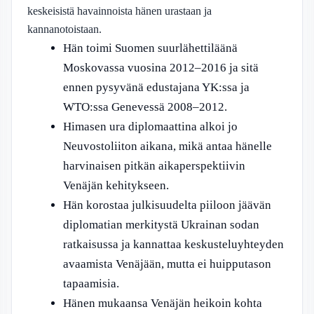
keskeisistä havainnoista hänen urastaan ja
kannanotoistaan.
Hän toimi Suomen suurlähettiläänä
Moskovassa vuosina 2012–2016 ja sitä
ennen pysyvänä edustajana YK:ssa ja
WTO:ssa Genevessä 2008–2012.
Himasen ura diplomaattina alkoi jo
Neuvostoliiton aikana, mikä antaa hänelle
harvinaisen pitkän aikaperspektiivin
Venäjän kehitykseen.
Hän korostaa julkisuudelta piiloon jäävän
diplomatian merkitystä Ukrainan sodan
ratkaisussa ja kannattaa keskusteluyhteyden
avaamista Venäjään, mutta ei huipputason
tapaamisia.
Hänen mukaansa Venäjän heikoin kohta