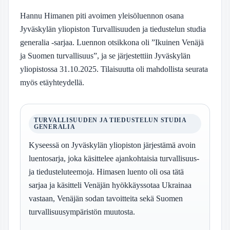
Hannu Himanen piti avoimen yleisöluennon osana
Jyväskylän yliopiston Turvallisuuden ja tiedustelun studia
generalia -sarjaa. Luennon otsikkona oli ”Ikuinen Venäjä
ja Suomen turvallisuus”, ja se järjestettiin Jyväskylän
yliopistossa 31.10.2025. Tilaisuutta oli mahdollista seurata
myös etäyhteydellä.
TURVALLISUUDEN JA TIEDUSTELUN STUDIA
GENERALIA
Kyseessä on Jyväskylän yliopiston järjestämä avoin
luentosarja, joka käsittelee ajankohtaisia turvallisuus-
ja tiedusteluteemoja. Himasen luento oli osa tätä
sarjaa ja käsitteli Venäjän hyökkäyssotaa Ukrainaa
vastaan, Venäjän sodan tavoitteita sekä Suomen
turvallisuusympäristön muutosta.