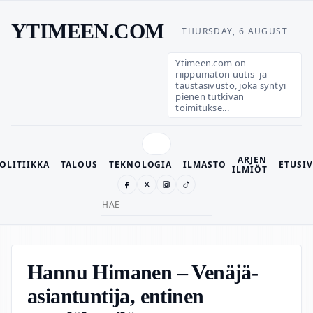
YTIMEEN.COM
THURSDAY, 6 AUGUST
Ytimeen.com on
riippumaton uutis- ja
taustasivusto, joka syntyi
pienen tutkivan
toimitukse...
ARJEN
OLITIIKKA
TALOUS
TEKNOLOGIA
ILMASTO
ETUSI
ILMIÖT
Search
for:
Hannu Himanen – Venäjä-
asiantuntija, entinen