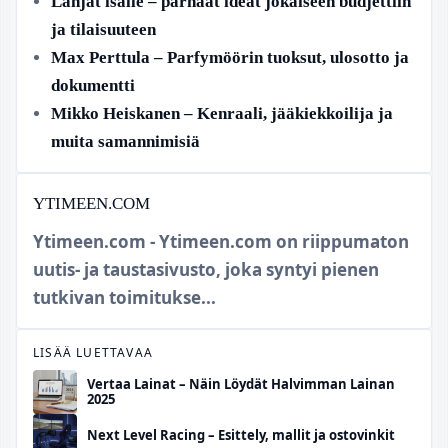
Lahjat isälle – parhaat ideat jokaiseen budjettiin
ja tilaisuuteen
Max Perttula – Parfymöörin tuoksut, ulosotto ja
dokumentti
Mikko Heiskanen – Kenraali, jääkiekkoilija ja
muita samannimisiä
YTIMEEN.COM
Ytimeen.com - Ytimeen.com on riippumaton
uutis- ja taustasivusto, joka syntyi pienen
tutkivan toimitukse...
LISÄÄ LUETTAVAA
Vertaa Lainat – Näin Löydät Halvimman Lainan
2025
Next Level Racing – Esittely, mallit ja ostovinkit