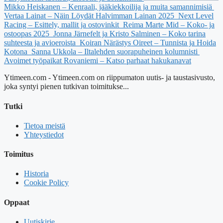
Mikko Heiskanen – Kenraali, jääkiekkoilija ja muita samannimisiä
Vertaa Lainat – Näin Löydät Halvimman Lainan 2025
Next Level
Racing – Esittely, mallit ja ostovinkit
Reima Marte Mid – Koko- ja
ostoopas 2025
Jonna Järnefelt ja Kristo Salminen – Koko tarina
suhteesta ja avioeroista
Koiran Närästys Oireet – Tunnista ja Hoida
Kotona
Sanna Ukkola – Iltalehden suorapuheinen kolumnisti
Avoimet työpaikat Rovaniemi – Katso parhaat hakukanavat
Ytimeen.com - Ytimeen.com on riippumaton uutis- ja taustasivusto,
joka syntyi pienen tutkivan toimitukse...
Tutki
Tietoa meistä
Yhteystiedot
Toimitus
Historia
Cookie Policy
Oppaat
Uutiskirje