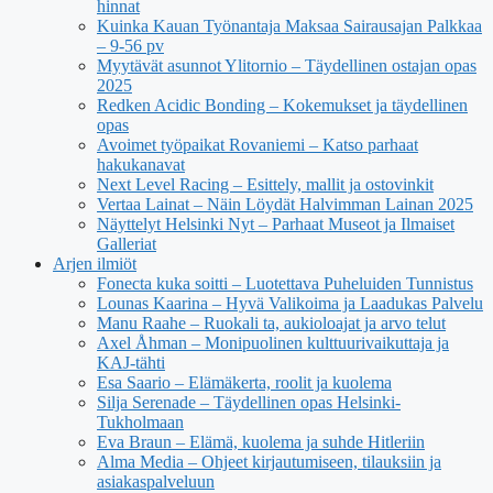
hinnat
Kuinka Kauan Työnantaja Maksaa Sairausajan Palkkaa
– 9-56 pv
Myytävät asunnot Ylitornio – Täydellinen ostajan opas
2025
Redken Acidic Bonding – Kokemukset ja täydellinen
opas
Avoimet työpaikat Rovaniemi – Katso parhaat
hakukanavat
Next Level Racing – Esittely, mallit ja ostovinkit
Vertaa Lainat – Näin Löydät Halvimman Lainan 2025
Näyttelyt Helsinki Nyt – Parhaat Museot ja Ilmaiset
Galleriat
Arjen ilmiöt
Fonecta kuka soitti – Luotettava Puheluiden Tunnistus
Lounas Kaarina – Hyvä Valikoima ja Laadukas Palvelu
Manu Raahe – Ruokali ta, aukioloajat ja arvo telut
Axel Åhman – Monipuolinen kulttuurivaikuttaja ja
KAJ-tähti
Esa Saario – Elämäkerta, roolit ja kuolema
Silja Serenade – Täydellinen opas Helsinki-
Tukholmaan
Eva Braun – Elämä, kuolema ja suhde Hitleriin
Alma Media – Ohjeet kirjautumiseen, tilauksiin ja
asiakaspalveluun