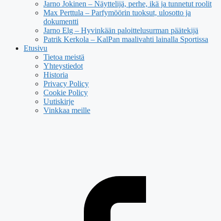
Jarno Jokinen – Näyttelijä, perhe, ikä ja tunnetut roolit
Max Perttula – Parfymöörin tuoksut, ulosotto ja
dokumentti
Jarno Elg – Hyvinkään paloittelusurman päätekijä
Patrik Kerkola – KalPan maalivahti lainalla Sportissa
Etusivu
Tietoa meistä
Yhteystiedot
Historia
Privacy Policy
Cookie Policy
Uutiskirje
Vinkkaa meille