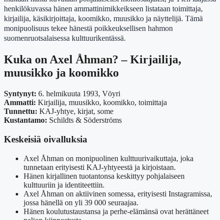
henkilökuvassa hänen ammattinimikkeikseen listataan toimittaja,
kirjailija, käsikirjoittaja, koomikko, muusikko ja näyttelijä. Tämä
monipuolisuus tekee hänestä poikkeuksellisen hahmon
suomenruotsalaisessa kulttuurikentässä.
Kuka on Axel Åhman? – Kirjailija,
muusikko ja koomikko
Syntynyt:
6. helmikuuta 1993, Vöyri
Ammatti:
Kirjailija, muusikko, koomikko, toimittaja
Tunnettu:
KAJ-yhtye, kirjat, some
Kustantamo:
Schildts & Söderströms
Keskeisiä oivalluksia
Axel Åhman on monipuolinen kulttuurivaikuttaja, joka
tunnetaan erityisesti KAJ-yhtyeestä ja kirjoistaan.
Hänen kirjallinen tuotantonsa keskittyy pohjalaiseen
kulttuuriin ja identiteettiin.
Axel Åhman on aktiivinen somessa, erityisesti Instagramissa,
jossa hänellä on yli 39 000 seuraajaa.
Hänen koulutustaustansa ja perhe-elämänsä ovat herättäneet