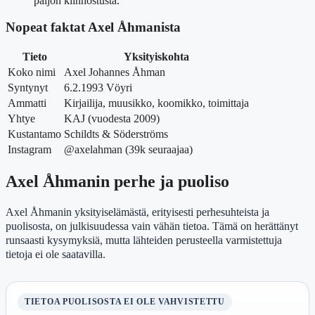
paljon kiinnostusta.
Nopeat faktat Axel Åhmanista
Tieto
Yksityiskohta
Koko nimi
Axel Johannes Åhman
Syntynyt
6.2.1993 Vöyri
Ammatti
Kirjailija, muusikko, koomikko, toimittaja
Yhtye
KAJ (vuodesta 2009)
Kustantamo
Schildts & Söderströms
Instagram
@axelahman (39k seuraajaa)
Axel Åhmanin perhe ja puoliso
Axel Åhmanin yksityiselämästä, erityisesti perhesuhteista ja
puolisosta, on julkisuudessa vain vähän tietoa. Tämä on herättänyt
runsaasti kysymyksiä, mutta lähteiden perusteella varmistettuja
tietoja ei ole saatavilla.
TIETOA PUOLISOSTA EI OLE VAHVISTETTU