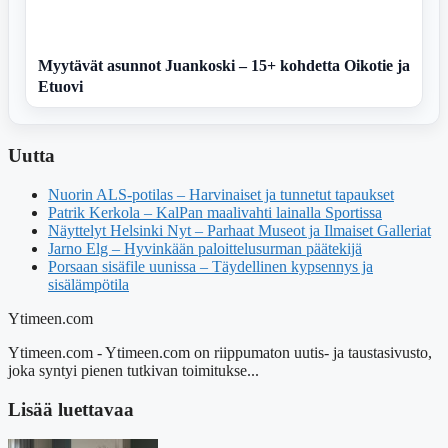
Myytävät asunnot Juankoski – 15+ kohdetta Oikotie ja
Etuovi
Uutta
Nuorin ALS-potilas – Harvinaiset ja tunnetut tapaukset
Patrik Kerkola – KalPan maalivahti lainalla Sportissa
Näyttelyt Helsinki Nyt – Parhaat Museot ja Ilmaiset Galleriat
Jarno Elg – Hyvinkään paloittelusurman päätekijä
Porsaan sisäfile uunissa – Täydellinen kypsennys ja
sisälämpötila
Ytimeen.com
Ytimeen.com - Ytimeen.com on riippumaton uutis- ja taustasivusto,
joka syntyi pienen tutkivan toimitukse...
Lisää luettavaa