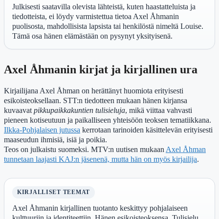
Julkisesti saatavilla olevista lähteistä, kuten haastatteluista ja
tiedotteista, ei löydy varmistettua tietoa Axel Åhmanin
puolisosta, mahdollisista lapsista tai henkilöstä nimeltä Louise.
Tämä osa hänen elämästään on pysynyt yksityisenä.
Axel Åhmanin kirjat ja kirjallinen ura
Kirjailijana Axel Åhman on herättänyt huomiota erityisesti
esikoisteoksellaan. STT:n tiedotteen mukaan hänen kirjansa
kuvaavat
pikkupaikkakuntien tulisieluja
, mikä viittaa vahvasti
pieneen kotiseutuun ja paikalliseen yhteisöön teoksen tematiikkana.
Ilkka-Pohjalaisen jutussa
kerrotaan tarinoiden käsittelevän erityisesti
maaseudun ihmisiä, isiä ja poikia.
Teos on julkaistu suomeksi. MTV:n uutisen mukaan
Axel Åhman
tunnetaan laajasti KAJ:n jäsenenä, mutta hän on myös kirjailija
.
KIRJALLISET TEEMAT
Axel Åhmanin kirjallinen tuotanto keskittyy pohjalaiseen
kulttuuriin ja identiteettiin. Hänen esikoisteoksensa, Tulisielu,