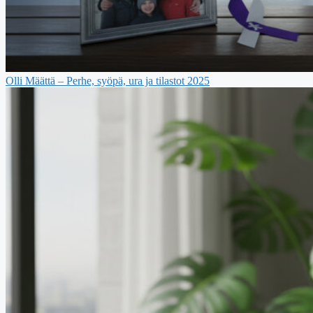
Olli Määttä – Perhe, syöpä, ura ja tilastot 2025