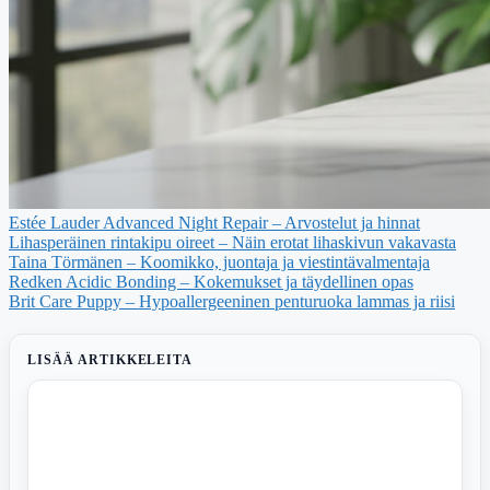
Estée Lauder Advanced Night Repair – Arvostelut ja hinnat
Lihasperäinen rintakipu oireet – Näin erotat lihaskivun vakavasta
Taina Törmänen – Koomikko, juontaja ja viestintävalmentaja
Redken Acidic Bonding – Kokemukset ja täydellinen opas
Brit Care Puppy – Hypoallergeeninen penturuoka lammas ja riisi
LISÄÄ ARTIKKELEITA