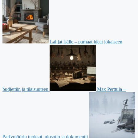
Lahjat isälle – parhaat ideat jokaiseen
budjettiin ja tilaisuuteen
Max Perttula –
Parfymöörin tuoksut, ulosotto ja dokumentti