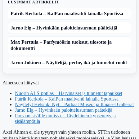
UUSIMMAT ARTIKKELIT
Patrik Kerkola – KalPan maalivahti lainalla Sportissa
Jarno Elg – Hyvinkään paloittelusurman päätekijä
Max Perttula – Parfymöörin tuoksut, ulosotto ja
dokumentti
Jarno Jokinen – Näyttelijä, perhe, ikä ja tunnetut roolit
Aiheeseen liittyvät
Nuorin ALS-potilas – Harvinaiset ja tunnetut tapaukset
Patrik Kerkola – KalPan maalivahti lainalla Sportissa
Näyttelyt Helsinki Nyt – Parhaat Museot ja Ilmaiset Galleriat
Jarno Elg – Hyvinkään paloittelusurman päätekijä
Porsaan sisäfile uunissa – Täydellinen kypsennys ja
sisälämpötila
Axel Åhman ei ole tyytynyt vain yhteen rooliin. STT:n tiedotteen
mukaan häntä kuvataan pohjalaiseksi moniosaajaksi, ja Ylen laajassa