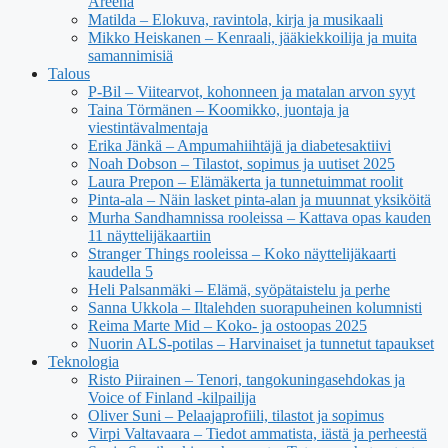
Areena
Matilda – Elokuva, ravintola, kirja ja musikaali
Mikko Heiskanen – Kenraali, jääkiekkoilija ja muita
samannimisiä
Talous
P-Bil – Viitearvot, kohonneen ja matalan arvon syyt
Taina Törmänen – Koomikko, juontaja ja
viestintävalmentaja
Erika Jänkä – Ampumahiihtäjä ja diabetesaktiivi
Noah Dobson – Tilastot, sopimus ja uutiset 2025
Laura Prepon – Elämäkerta ja tunnetuimmat roolit
Pinta-ala – Näin lasket pinta-alan ja muunnat yksiköitä
Murha Sandhamnissa rooleissa – Kattava opas kauden
11 näyttelijäkaartiin
Stranger Things rooleissa – Koko näyttelijäkaarti
kaudella 5
Heli Palsanmäki – Elämä, syöpätaistelu ja perhe
Sanna Ukkola – Iltalehden suorapuheinen kolumnisti
Reima Marte Mid – Koko- ja ostoopas 2025
Nuorin ALS-potilas – Harvinaiset ja tunnetut tapaukset
Teknologia
Risto Piirainen – Tenori, tangokuningasehdokas ja
Voice of Finland -kilpailija
Oliver Suni – Pelaajaprofiili, tilastot ja sopimus
Virpi Valtavaara – Tiedot ammatista, iästä ja perheestä