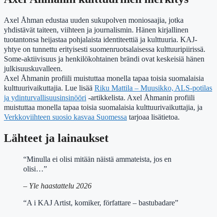
Axel Åhman edustaa uuden sukupolven moniosaajia, jotka
yhdistävät taiteen, viihteen ja journalismin. Hänen kirjallinen
tuotantonsa heijastaa pohjalaista identiteettiä ja kulttuuria. KAJ-
yhtye on tunnettu erityisesti suomenruotsalaisessa kulttuuripiirissä.
Some-aktiivisuus ja henkilökohtainen brändi ovat keskeisiä hänen
julkisuuskuvalleen.
Axel Åhmanin profiili muistuttaa monella tapaa toisia suomalaisia
kulttuurivaikuttajia. Lue lisää
Riku Mattila – Muusikko, ALS-potilas
ja ydinturvallisuusinsinööri
-artikkelista. Axel Åhmanin profiili
muistuttaa monella tapaa toisia suomalaisia kulttuurivaikuttajia, ja
Verkkoviihteen suosio kasvaa Suomessa
tarjoaa lisätietoa.
Lähteet ja lainaukset
“Minulla ei olisi mitään näistä ammateista, jos en
olisi…”
– Yle haastattelu 2026
“A i KAJ Artist, komiker, författare – bastubadare”