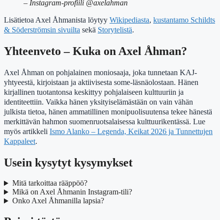
– Instagram-profiili @axelahman
Lisätietoa Axel Åhmanista löytyy
Wikipediasta
,
kustantamo Schildts
& Söderströmsin sivuilta
sekä
Storytelistä
.
Yhteenveto – Kuka on Axel Åhman?
Axel Åhman on pohjalainen moniosaaja, joka tunnetaan KAJ-
yhtyeestä, kirjoistaan ja aktiivisesta some-läsnäolostaan. Hänen
kirjallinen tuotantonsa keskittyy pohjalaiseen kulttuuriin ja
identiteettiin. Vaikka hänen yksityiselämästään on vain vähän
julkista tietoa, hänen ammatillinen monipuolisuutensa tekee hänestä
merkittävän hahmon suomenruotsalaisessa kulttuurikentässä. Lue
myös artikkeli
Ismo Alanko – Legenda, Keikat 2026 ja Tunnettujen
Kappaleet
.
Usein kysytyt kysymykset
Mitä tarkoittaa rääppöö?
Mikä on Axel Åhmanin Instagram-tili?
Onko Axel Åhmanilla lapsia?