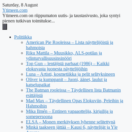
Saturday, 8 August
Ytimeen.com
Ytimeen.com on riippumaton uutis- ja taustasivusto, joka syntyi
pienen tutkivan toimitukse...
Politiikka
American Pie Rooleissa – Lista näyttelijöistä ja
hahmoista
Riku Mattila – Muusikko, ALS-potilas ja
ydinturvallisuusinsinööri
Top Gun – lentäjistä parhaat (1986) – Kaikki
elokuvasta juonesta näyttelijöihin
Luna – Artisti, kosmetiikka ja pelit selityksineen
Oliver ja kumppanit – Juoni, äänet, laulut ja
katselupaikat
The Batman rooleissa – Täydellinen lista Batmanin
esittäjistä
Mad Max – Täydellinen Opas Elokuviin, Peleihin ja
Hahmoihin
Mika Ilmén – Entinen vapaaottelija, kirjailija ja
somepersoona
ELSA – Monen merkityksen lyhenne selitettynä
Minkä taakseen jättää – Kausi 6, näyttelijät ja Yle