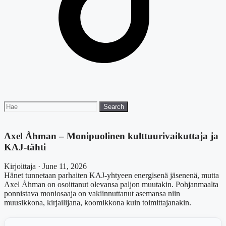
Search
Search
for:
Axel Åhman – Monipuolinen kulttuurivaikuttaja ja
KAJ-tähti
Kirjoittaja · June 11, 2026
Hänet tunnetaan parhaiten KAJ-yhtyeen energisenä jäsenenä, mutta
Axel Åhman on osoittanut olevansa paljon muutakin. Pohjanmaalta
ponnistava moniosaaja on vakiinnuttanut asemansa niin
muusikkona, kirjailijana, koomikkona kuin toimittajanakin.