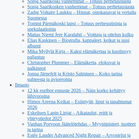
Sonja Saarikoski vanhemmat – Totuus perhetaustasta
Sonja Saarikosken vanhemmat – Totuus perhetaustasta
Zadig Voltaire Laukku – Hinnat, ostokanavat ja vertailu
Suomessa
Tommi Pärmäkoski lapsi – Totuus perheuutisista ja
spekulaatioista
Matias Niemi Jere Karalahti – Voittaja ja ottelun kulku
Elias Kaskinen – Biografia, kappaleet, keikat ja uusi
albumi
Mika Myllylä Kirja – Kaksi elämäkertaa ja kuolinsyy
paljastuu
Christopher Plummer – Elämäkerta, elokuvat ja
palkinnot
Jonna Järnefelt ja Kristo Salminen – Koko tarina
suhteesta ja avioeroista
Ilmasto
12 kk euribor ennuste 2026 – Näin korko kehittyy
lähivuosina
Himos Areena Keikat – Esiintyjät, liput ja tapahtumat
2026
Eskelisen Lapin Linjat – Aikataulut, reitit ja
yhteystiedot 2025
Vanhan Porvoon Jäätelötehdas – Myyntipisteet, tuotteet
ja tarina
Estée Lauder Advanced Night Repair – Arvostelut ja