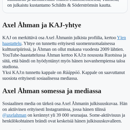
on julkaistu kustantamo Schildts & Söderströmsin kautta.
Axel Åhman ja KAJ-yhtye
KAJ on merkittävä osa Axel Åhmanin julkista profiilia, kertoo
Ylen
haastattelu
. Yhtye on tunnettu erityisesti suomenruotsalaisessa
kulttuuripiirissä, ja Åhman on ollut mukana vuodesta 2009 lähtien.
YouTube-haastattelussa Åhman kertoo KAJ:n noususta Ruotsissa ja
siitä, että bändi on hyödyntänyt myös hänen isovanhempiensa taloa
studiona.
Yksi KAJ:n tunnettu kappale on
Rääppöö
. Kappale on saavuttanut
suosiota erityisesti sosiaalisessa mediassa.
Axel Åhman somessa ja mediassa
Sosiaalinen media on tärkeä osa Axel Åhmanin julkisuuskuvaa. Hän
on aktiivinen erityisesti Instagramissa, jossa hänen tilinsä
@axelahman
on kerännyt yli 39 000 seuraajaa. Some-aktiivisuus ja
henkilökohtainen brändi ovat keskeisiä hänen julkisuuskuvalleen.