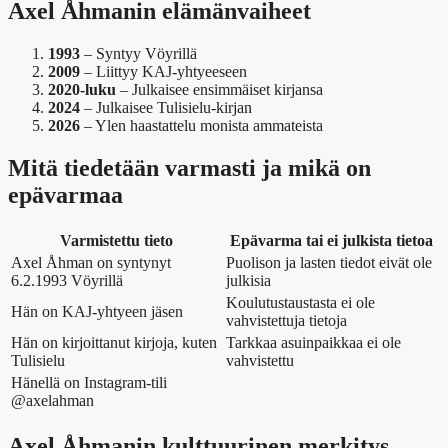
Axel Åhmanin elämänvaiheet
1993
– Syntyy Vöyrillä
2009
– Liittyy KAJ-yhtyeeseen
2020-luku
– Julkaisee ensimmäiset kirjansa
2024
– Julkaisee Tulisielu-kirjan
2026
– Ylen haastattelu monista ammateista
Mitä tiedetään varmasti ja mikä on
epävarmaa
Varmistettu tieto
Epävarma tai ei julkista tietoa
Axel Åhman on syntynyt
Puolison ja lasten tiedot eivät ole
6.2.1993 Vöyrillä
julkisia
Koulutustaustasta ei ole
Hän on KAJ-yhtyeen jäsen
vahvistettuja tietoja
Hän on kirjoittanut kirjoja, kuten
Tarkkaa asuinpaikkaa ei ole
Tulisielu
vahvistettu
Hänellä on Instagram-tili
@axelahman
Axel Åhmanin kulttuurinen merkitys