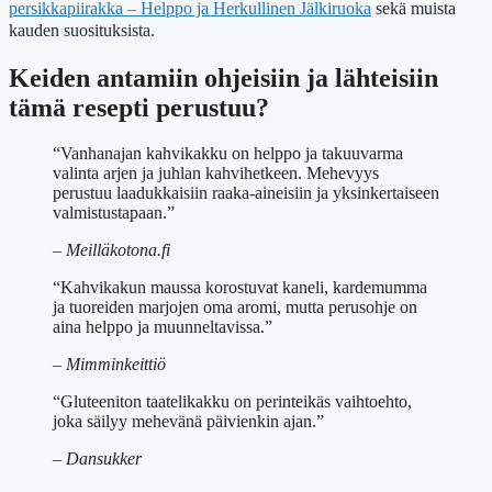
persikkapiirakka – Helppo ja Herkullinen Jälkiruoka
sekä muista
kauden suosituksista.
Keiden antamiin ohjeisiin ja lähteisiin
tämä resepti perustuu?
“Vanhanajan kahvikakku on helppo ja takuuvarma
valinta arjen ja juhlan kahvihetkeen. Mehevyys
perustuu laadukkaisiin raaka-aineisiin ja yksinkertaiseen
valmistustapaan.”
– Meilläkotona.fi
“Kahvikakun maussa korostuvat kaneli, kardemumma
ja tuoreiden marjojen oma aromi, mutta perusohje on
aina helppo ja muunneltavissa.”
– Mimminkeittiö
“Gluteeniton taatelikakku on perinteikäs vaihtoehto,
joka säilyy mehevänä päivienkin ajan.”
– Dansukker