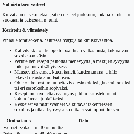
Valmistuksen vaiheet
Kuivat aineet sekoitetaan, sitten nesteet joukkoon; taikina kaadetaan
vuokaan ja paistetaan n. tunti.
Koristelu & viimeistely
Pinnalle tomusokeria, halutessa marjoja tai kinuskivaahtoa.
Kahvikakku on helppo leipoa ilman vatkaamista, taikina vain
sekoitetaan käsin.
Perinteinen resepti painottaa mehevyyttä ja makujen syvyyttä,
jotka paranevat säilytyksessä.
Mausteyhdistelmät, kuten kaneli, kardemumma ja hillo,
tekevät mausta ainutlaatuisen.
Ohje on helposti muunneltavissa esimerkiksi gluteenittomaksi
tai eri sesonkeihin sopivaksi.
Resepti on sovellettavissa myös juhliin: koristelu muuttaa
kakun ilmeen juhlalliseksi.
Keskeiset valmistusvaiheet vaikuttavat rakenteeseen –
sekoitus ja oikea kypsyysaika ratkaisevat lopputuloksen.
Ominaisuus
Tieto
Valmistusaika
n. 30 minuuttia
Paistoaika
n. 45–60 minuuttia