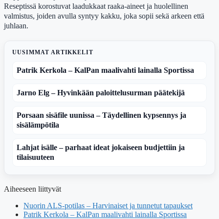
Reseptissä korostuvat laadukkaat raaka-aineet ja huolellinen
valmistus, joiden avulla syntyy kakku, joka sopii sekä arkeen että
juhlaan.
UUSIMMAT ARTIKKELIT
Patrik Kerkola – KalPan maalivahti lainalla Sportissa
Jarno Elg – Hyvinkään paloittelusurman päätekijä
Porsaan sisäfile uunissa – Täydellinen kypsennys ja
sisälämpötila
Lahjat isälle – parhaat ideat jokaiseen budjettiin ja
tilaisuuteen
Aiheeseen liittyvät
Nuorin ALS-potilas – Harvinaiset ja tunnetut tapaukset
Patrik Kerkola – KalPan maalivahti lainalla Sportissa