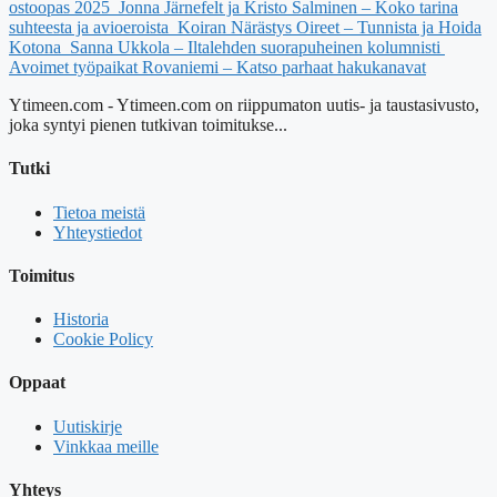
ostoopas 2025
Jonna Järnefelt ja Kristo Salminen – Koko tarina
suhteesta ja avioeroista
Koiran Närästys Oireet – Tunnista ja Hoida
Kotona
Sanna Ukkola – Iltalehden suorapuheinen kolumnisti
Avoimet työpaikat Rovaniemi – Katso parhaat hakukanavat
Ytimeen.com - Ytimeen.com on riippumaton uutis- ja taustasivusto,
joka syntyi pienen tutkivan toimitukse...
Tutki
Tietoa meistä
Yhteystiedot
Toimitus
Historia
Cookie Policy
Oppaat
Uutiskirje
Vinkkaa meille
Yhteys