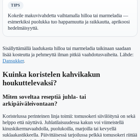
TIPS
Kokeile makuvivahdetta vaihtamalla hilloa tai marmeladia —
esimerkiksi puolukka tuo happamuutta ja raikkautta, aprikoosi
hedelmäisyyttä.
Sisällyttämällä laadukasta hilloa tai marmeladia taikinaan saadaan
lisää kosteutta ja pehmeyttä ilman pitkiä vaahdotusvaiheita. Lähde:
Dansukker
.
Kuinka koristelen kahvikakun
houkuttelevaksi?
Miten soveltaa reseptiä juhla- tai
arkipäiväleivontaan?
Koristelussa perinteinen linja toimii: tomusokeri siivilöitynä on sekä
helppo että näyttävä. Juhlatilaisuudessa kakun voi viimeistellä
kinuskikermavaahdolla, puolukoilla, marjoilla tai kevyellä
suklaakastikkeella. Päivittäisessä tarjoilussa pelkkä tomusokeri riittää