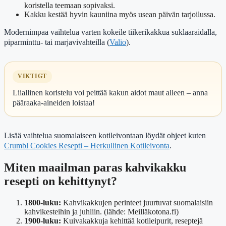
koristella teemaan sopivaksi.
Kakku kestää hyvin kauniina myös usean päivän tarjoilussa.
Modernimpaa vaihtelua varten kokeile tiikerikakkua suklaaraidalla,
piparminttu- tai marjavivahteilla (
Valio
).
VIKTIGT
Liiallinen koristelu voi peittää kakun aidot maut alleen – anna
pääraaka-aineiden loistaa!
Lisää vaihtelua suomalaiseen kotileivontaan löydät ohjeet kuten
Crumbl Cookies Resepti – Herkullinen Kotileivonta
.
Miten maailman paras kahvikakku
resepti on kehittynyt?
1800-luku:
Kahvikakkujen perinteet juurtuvat suomalaisiin
kahvikesteihin ja juhliin. (lähde: Meilläkotona.fi)
1900-luku:
Kuivakakkuja kehittää kotileipurit, reseptejä