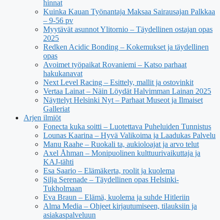
hinnat
Kuinka Kauan Työnantaja Maksaa Sairausajan Palkkaa
– 9-56 pv
Myytävät asunnot Ylitornio – Täydellinen ostajan opas
2025
Redken Acidic Bonding – Kokemukset ja täydellinen
opas
Avoimet työpaikat Rovaniemi – Katso parhaat
hakukanavat
Next Level Racing – Esittely, mallit ja ostovinkit
Vertaa Lainat – Näin Löydät Halvimman Lainan 2025
Näyttelyt Helsinki Nyt – Parhaat Museot ja Ilmaiset
Galleriat
Arjen ilmiöt
Fonecta kuka soitti – Luotettava Puheluiden Tunnistus
Lounas Kaarina – Hyvä Valikoima ja Laadukas Palvelu
Manu Raahe – Ruokali ta, aukioloajat ja arvo telut
Axel Åhman – Monipuolinen kulttuurivaikuttaja ja
KAJ-tähti
Esa Saario – Elämäkerta, roolit ja kuolema
Silja Serenade – Täydellinen opas Helsinki-
Tukholmaan
Eva Braun – Elämä, kuolema ja suhde Hitleriin
Alma Media – Ohjeet kirjautumiseen, tilauksiin ja
asiakaspalveluun