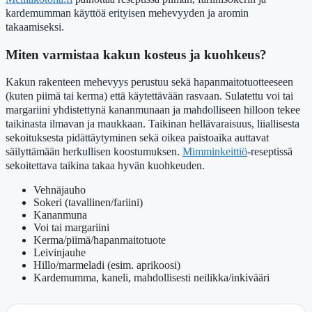
kardemumman käyttöä erityisen mehevyyden ja aromin
takaamiseksi.
Miten varmistaa kakun kosteus ja kuohkeus?
Kakun rakenteen mehevyys perustuu sekä hapanmaitotuotteeseen
(kuten piimä tai kerma) että käytettävään rasvaan. Sulatettu voi tai
margariini yhdistettynä kananmunaan ja mahdolliseen hilloon tekee
taikinasta ilmavan ja maukkaan. Taikinan hellävaraisuus, liiallisesta
sekoituksesta pidättäytyminen sekä oikea paistoaika auttavat
säilyttämään herkullisen koostumuksen.
Mimminkeittiö
-reseptissä
sekoitettava taikina takaa hyvän kuohkeuden.
Vehnäjauho
Sokeri (tavallinen/fariini)
Kananmuna
Voi tai margariini
Kerma/piimä/hapanmaitotuote
Leivinjauhe
Hillo/marmeladi (esim. aprikoosi)
Kardemumma, kaneli, mahdollisesti neilikka/inkivääri