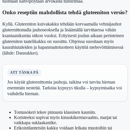
tuomaan kahvipöytään arvokasta tunnelmaa.
Onko reseptiin mahdollista tehdä gluteeniton versio?
Kyllä. Gluteeniton kuivakakku tehdään korvaamalla vehnäjauhot
gluteenittomalla jauhoseoksella ja lisäämällä tarvittaessa vähän
ksantaanikumia sitkon vuoksi. Erityisesti joulun aikaan perinteinen
gluteeniton taatelikakku on suosittu. Ohjeissa suositaan myös
kaurahiutaleiden ja hapanmaitotuotteen käyttöä mehevöittämisessä
(lähde: Dansukker).
ATT TÄNKA PÅ
Jos käytät gluteenittomia jauhoja, taikina voi tarvita hieman
enemmän nesteitä. Tarkista kypsyys tikulla – kypsymisaika voi
vaihdella hieman.
Tomusokeri tekee pinnasta klassisen kauniin.
Koristeeksi sopivat myös kinuskikermavaahto, marjat tai
vaikkapa suklaakastike.
Erikoistilanteisiin kakku voidaan leikata muotoihin tai