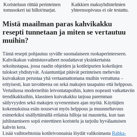
Koristeluun riittää perinteinen
Kaikkien makuyhdistelmien
tomusokeri tai hillot/marjat.
yhteensopivuus ei ole testattu.
Mistä maailman paras kahvikakku
resepti tunnetaan ja miten se vertautuu
muihin?
Tämä resepti pohjautuu syvälle suomalaiseen ruokaperinteeseen.
Kahvikakun valmistusvaiheet noudattavat yksinkertaista
sekoitustapaa, jossa raadin ohjeiden ja kotileipurien kokeilujen
tulokset yhdistyvät. Asiantuntijat pitävät perinteisen mehevän
kuivakakun perustaa yhä vertaamattomana muihin verrattuna –
erityisesti, kun tavoitteena on sekä makujen tasapaino että helppous.
Vertailussa moderneihin leivontatapoihin, kuten nopeasti vatkattaviin
trendikakkuihin, klassinen kuivakakku tarjoaa paremman
säilyvyyden sekä makujen syvenemisen ajan myötä. Käyttäjien
kokemuksissa esiin nousevat myös helppous ja muunneltavuus
esimerkiksi sisällyttämällä erilaisia hilloja tai mausteita, kun taas
juhlistamiseen sopii esteettinen koristelu ja tarjoilu hyvälaatuisen
kahvin kera.
Lisää vaihtoehtoisia kotileivonnaisia löydät valikoimasta
Rahka-