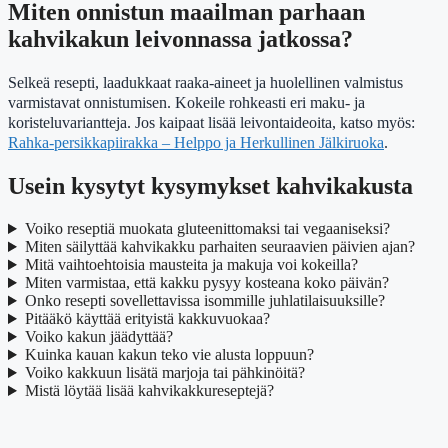
Miten onnistun maailman parhaan
kahvikakun leivonnassa jatkossa?
Selkeä resepti, laadukkaat raaka-aineet ja huolellinen valmistus
varmistavat onnistumisen. Kokeile rohkeasti eri maku- ja
koristeluvariantteja. Jos kaipaat lisää leivontaideoita, katso myös:
Rahka-persikkapiirakka – Helppo ja Herkullinen Jälkiruoka
.
Usein kysytyt kysymykset kahvikakusta
Voiko reseptiä muokata gluteenittomaksi tai vegaaniseksi?
Miten säilyttää kahvikakku parhaiten seuraavien päivien ajan?
Mitä vaihtoehtoisia mausteita ja makuja voi kokeilla?
Miten varmistaa, että kakku pysyy kosteana koko päivän?
Onko resepti sovellettavissa isommille juhlatilaisuuksille?
Pitääkö käyttää erityistä kakkuvuokaa?
Voiko kakun jäädyttää?
Kuinka kauan kakun teko vie alusta loppuun?
Voiko kakkuun lisätä marjoja tai pähkinöitä?
Mistä löytää lisää kahvikakkureseptejä?