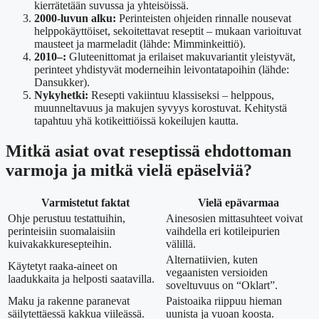
kierrätetään suvussa ja yhteisöissä.
2000-luvun alku:
Perinteisten ohjeiden rinnalle nousevat
helppokäyttöiset, sekoitettavat reseptit – mukaan varioituvat
mausteet ja marmeladit (lähde: Mimminkeittiö).
2010–:
Gluteenittomat ja erilaiset makuvariantit yleistyvät,
perinteet yhdistyvät moderneihin leivontatapoihin (lähde:
Dansukker).
Nykyhetki:
Resepti vakiintuu klassiseksi – helppous,
muunneltavuus ja makujen syvyys korostuvat. Kehitystä
tapahtuu yhä kotikeittiöissä kokeilujen kautta.
Mitkä asiat ovat reseptissä ehdottoman
varmoja ja mitkä vielä epäselviä?
Varmistetut faktat
Vielä epävarmaa
Ohje perustuu testattuihin,
Ainesosien mittasuhteet voivat
perinteisiin suomalaisiin
vaihdella eri kotileipurien
kuivakakkuresepteihin.
välillä.
Alternatiivien, kuten
Käytetyt raaka-aineet on
vegaanisten versioiden
laadukkaita ja helposti saatavilla.
soveltuvuus on “Oklart”.
Maku ja rakenne paranevat
Paistoaika riippuu hieman
säilytettäessä kakkua viileässä.
uunista ja vuoan koosta.