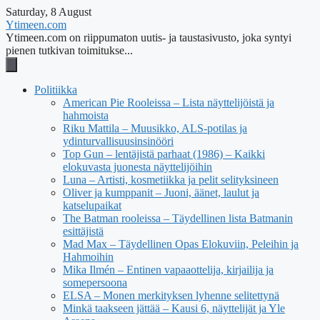
Saturday, 8 August
Ytimeen.com
Ytimeen.com on riippumaton uutis- ja taustasivusto, joka syntyi
pienen tutkivan toimitukse...
Politiikka
American Pie Rooleissa – Lista näyttelijöistä ja
hahmoista
Riku Mattila – Muusikko, ALS-potilas ja
ydinturvallisuusinsinööri
Top Gun – lentäjistä parhaat (1986) – Kaikki
elokuvasta juonesta näyttelijöihin
Luna – Artisti, kosmetiikka ja pelit selityksineen
Oliver ja kumppanit – Juoni, äänet, laulut ja
katselupaikat
The Batman rooleissa – Täydellinen lista Batmanin
esittäjistä
Mad Max – Täydellinen Opas Elokuviin, Peleihin ja
Hahmoihin
Mika Ilmén – Entinen vapaaottelija, kirjailija ja
somepersoona
ELSA – Monen merkityksen lyhenne selitettynä
Minkä taakseen jättää – Kausi 6, näyttelijät ja Yle