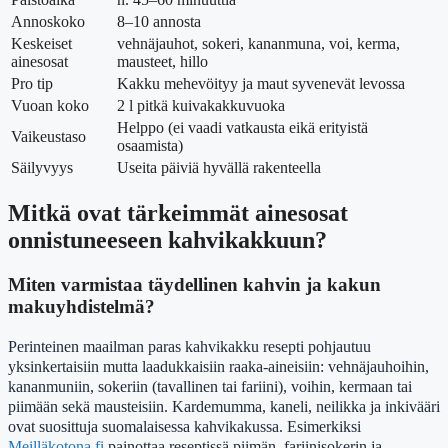
Annoskoko
8–10 annosta
Keskeiset
vehnäjauhot, sokeri, kananmuna, voi, kerma,
ainesosat
mausteet, hillo
Pro tip
Kakku mehevöityy ja maut syvenevät levossa
Vuoan koko
2 l pitkä kuivakakkuvuoka
Helppo (ei vaadi vatkausta eikä erityistä
Vaikeustaso
osaamista)
Säilyvyys
Useita päiviä hyvällä rakenteella
Mitkä ovat tärkeimmät ainesosat
onnistuneeseen kahvikakkuun?
Miten varmistaa täydellinen kahvin ja kakun
makuyhdistelmä?
Perinteinen maailman paras kahvikakku resepti pohjautuu
yksinkertaisiin mutta laadukkaisiin raaka-aineisiin: vehnäjauhoihin,
kananmuniin, sokeriin (tavallinen tai fariini), voihin, kermaan tai
piimään sekä mausteisiin. Kardemumma, kaneli, neilikka ja inkivääri
ovat suosittuja suomalaisessa kahvikakussa. Esimerkiksi
Meilläkotona.fi
painottaa reseptissä piimän, fariinisokerin ja