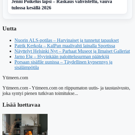
Jenni Poikelus lapsi – Raskaus vahvistettu, vauva
tulossa kesällä 2026
Uutta
Nuorin ALS-potilas – Harvinaiset ja tunnetut tapaukset
Patrik Kerkola – KalPan maalivahti lainalla Sportissa
Näyttelyt Helsinki Nyt – Parhaat Museot ja Ilmaiset Galleriat
Jarno Elg – Hyvinkään paloittelusurman päätekijä
Porsaan sisäfile uunissa – Täydellinen kypsennys ja
sisälämpötila
Ytimeen.com
Ytimeen.com - Ytimeen.com on riippumaton uutis- ja taustasivusto,
joka syntyi pienen tutkivan toimitukse...
Lisää luettavaa