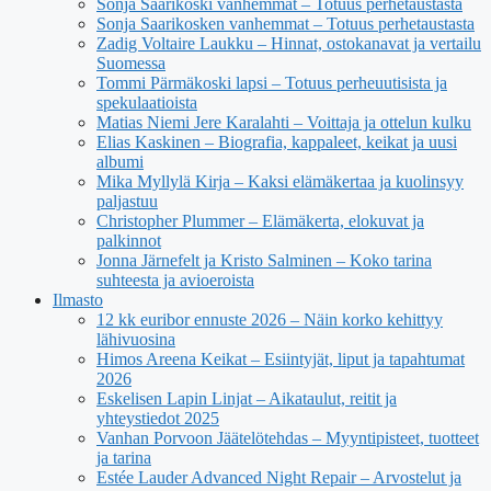
Sonja Saarikoski vanhemmat – Totuus perhetaustasta
Sonja Saarikosken vanhemmat – Totuus perhetaustasta
Zadig Voltaire Laukku – Hinnat, ostokanavat ja vertailu
Suomessa
Tommi Pärmäkoski lapsi – Totuus perheuutisista ja
spekulaatioista
Matias Niemi Jere Karalahti – Voittaja ja ottelun kulku
Elias Kaskinen – Biografia, kappaleet, keikat ja uusi
albumi
Mika Myllylä Kirja – Kaksi elämäkertaa ja kuolinsyy
paljastuu
Christopher Plummer – Elämäkerta, elokuvat ja
palkinnot
Jonna Järnefelt ja Kristo Salminen – Koko tarina
suhteesta ja avioeroista
Ilmasto
12 kk euribor ennuste 2026 – Näin korko kehittyy
lähivuosina
Himos Areena Keikat – Esiintyjät, liput ja tapahtumat
2026
Eskelisen Lapin Linjat – Aikataulut, reitit ja
yhteystiedot 2025
Vanhan Porvoon Jäätelötehdas – Myyntipisteet, tuotteet
ja tarina
Estée Lauder Advanced Night Repair – Arvostelut ja