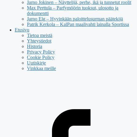
Jarno Jokinen – Näyttelijä, perhe, ikä ja tunnetut roolit
Max Perttula – Parfymöörin tuoksut, ulosotto ja
dokumentti
Jarno Elg – Hyvinkään paloittelusurman päätekijä
Patrik Kerkola – KalPan maalivahti lainalla Sportissa
Etusivu
Tietoa meistä
Yhteystiedot
Historia
Privacy Policy
Cookie Policy
Uutiskirje
Vinkkaa meille