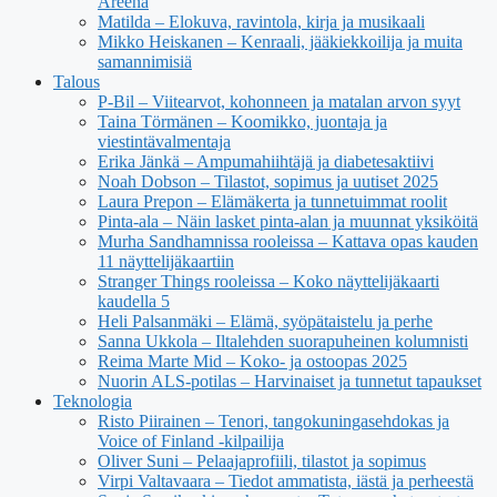
Areena
Matilda – Elokuva, ravintola, kirja ja musikaali
Mikko Heiskanen – Kenraali, jääkiekkoilija ja muita
samannimisiä
Talous
P-Bil – Viitearvot, kohonneen ja matalan arvon syyt
Taina Törmänen – Koomikko, juontaja ja
viestintävalmentaja
Erika Jänkä – Ampumahiihtäjä ja diabetesaktiivi
Noah Dobson – Tilastot, sopimus ja uutiset 2025
Laura Prepon – Elämäkerta ja tunnetuimmat roolit
Pinta-ala – Näin lasket pinta-alan ja muunnat yksiköitä
Murha Sandhamnissa rooleissa – Kattava opas kauden
11 näyttelijäkaartiin
Stranger Things rooleissa – Koko näyttelijäkaarti
kaudella 5
Heli Palsanmäki – Elämä, syöpätaistelu ja perhe
Sanna Ukkola – Iltalehden suorapuheinen kolumnisti
Reima Marte Mid – Koko- ja ostoopas 2025
Nuorin ALS-potilas – Harvinaiset ja tunnetut tapaukset
Teknologia
Risto Piirainen – Tenori, tangokuningasehdokas ja
Voice of Finland -kilpailija
Oliver Suni – Pelaajaprofiili, tilastot ja sopimus
Virpi Valtavaara – Tiedot ammatista, iästä ja perheestä