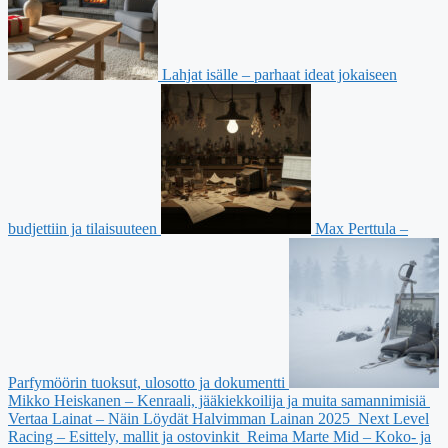
Lahjat isälle – parhaat ideat jokaiseen
budjettiin ja tilaisuuteen
Max Perttula –
Parfymöörin tuoksut, ulosotto ja dokumentti
Mikko Heiskanen – Kenraali, jääkiekkoilija ja muita samannimisiä
Vertaa Lainat – Näin Löydät Halvimman Lainan 2025
Next Level
Racing – Esittely, mallit ja ostovinkit
Reima Marte Mid – Koko- ja