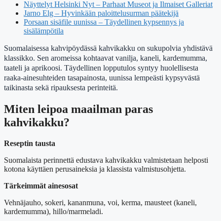
Näyttelyt Helsinki Nyt – Parhaat Museot ja Ilmaiset Galleriat
Jarno Elg – Hyvinkään paloittelusurman päätekijä
Porsaan sisäfile uunissa – Täydellinen kypsennys ja
sisälämpötila
Suomalaisessa kahvipöydässä kahvikakku on sukupolvia yhdistävä
klassikko. Sen aromeissa kohtaavat vanilja, kaneli, kardemumma,
taateli ja aprikoosi. Täydellinen lopputulos syntyy huolellisesta
raaka-ainesuhteiden tasapainosta, uunissa lempeästi kypsyvästä
taikinasta sekä ripauksesta perinteitä.
Miten leipoa maailman paras
kahvikakku?
Reseptin tausta
Suomalaista perinnettä edustava kahvikakku valmistetaan helposti
kotona käyttäen perusaineksia ja klassista valmistusohjetta.
Tärkeimmät ainesosat
Vehnäjauho, sokeri, kananmuna, voi, kerma, mausteet (kaneli,
kardemumma), hillo/marmeladi.