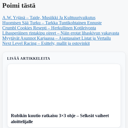
Poimi tästä
A.W. Yrjänä – Taide, Musiikki Ja Kulttuurivaikutus
Huomisen Sää Turku – Tarkka Tuntikohtainen Ennuste
Crumbl Cookies Resepti – Herkullinen Kotileivonta
Lihasperäinen rintakipu oireet – Näin erotat lihaskivun vakavasta
Myytävät Asunnot Karjaassa – Ajantasaiset Listat ja Vertailu
Next Level Racing – Esittely, mallit ja ostovinkit
LISÄÄ ARTIKKELEITA
Rubikin kuutio ratkaisu 3×3 ohje – Selkeät vaiheet
aloittelijalle