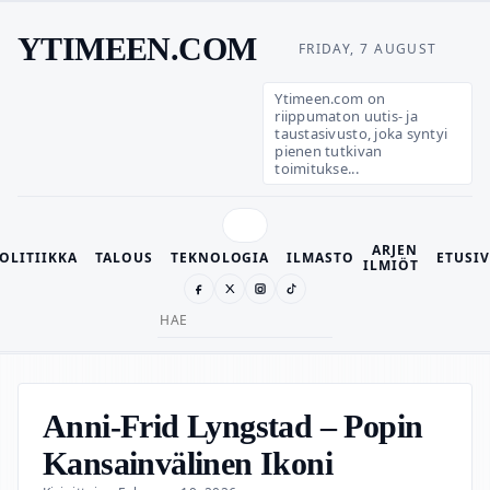
YTIMEEN.COM
FRIDAY, 7 AUGUST
Ytimeen.com on
riippumaton uutis- ja
taustasivusto, joka syntyi
pienen tutkivan
toimitukse...
ARJEN
OLITIIKKA
TALOUS
TEKNOLOGIA
ILMASTO
ETUSI
ILMIÖT
Search
for:
Anni-Frid Lyngstad – Popin
Kansainvälinen Ikoni