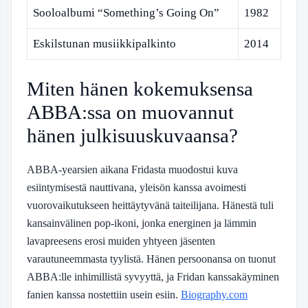
Sooloalbumi “Something’s Going On”
1982
Eskilstunan musiikkipalkinto
2014
Miten hänen kokemuksensa
ABBA:ssa on muovannut
hänen julkisuuskuvaansa?
ABBA-yearsien aikana Fridasta muodostui kuva
esiintymisestä nauttivana, yleisön kanssa avoimesti
vuorovaikutukseen heittäytyvänä taiteilijana. Hänestä tuli
kansainvälinen pop-ikoni, jonka energinen ja lämmin
lavapreesens erosi muiden yhtyeen jäsenten
varautuneemmasta tyylistä. Hänen persoonansa on tuonut
ABBA:lle inhimillistä syvyyttä, ja Fridan kanssakäyminen
fanien kanssa nostettiin usein esiin.
Biography.com