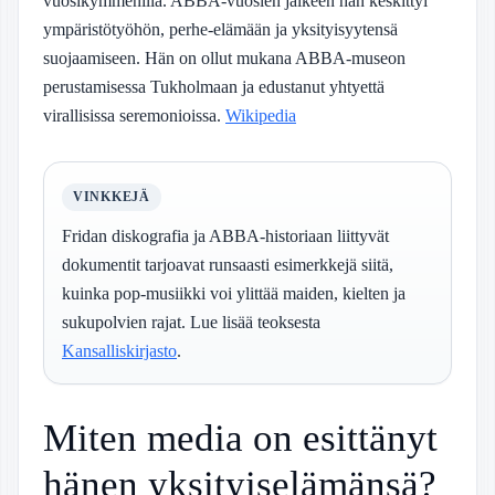
vuosikymmenillä. ABBA-vuosien jälkeen hän keskittyi
ympäristötyöhön, perhe-elämään ja yksityisyytensä
suojaamiseen. Hän on ollut mukana ABBA-museon
perustamisessa Tukholmaan ja edustanut yhtyettä
virallisissa seremonioissa.
Wikipedia
VINKKEJÄ
Fridan diskografia ja ABBA-historiaan liittyvät
dokumentit tarjoavat runsaasti esimerkkejä siitä,
kuinka pop-musiikki voi ylittää maiden, kielten ja
sukupolvien rajat. Lue lisää teoksesta
Kansalliskirjasto
.
Miten media on esittänyt
hänen yksityiselämänsä?