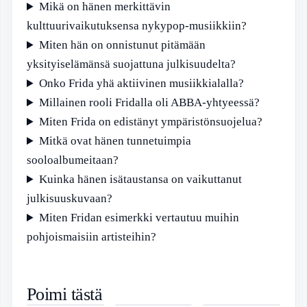
Mikä on hänen merkittävin
kulttuurivaikutuksensa nykypop-musiikkiin?
Miten hän on onnistunut pitämään
yksityiselämänsä suojattuna julkisuudelta?
Onko Frida yhä aktiivinen musiikkialalla?
Millainen rooli Fridalla oli ABBA-yhtyeessä?
Miten Frida on edistänyt ympäristönsuojelua?
Mitkä ovat hänen tunnetuimpia
sooloalbumeitaan?
Kuinka hänen isätaustansa on vaikuttanut
julkisuuskuvaan?
Miten Fridan esimerkki vertautuu muihin
pohjoismaisiin artisteihin?
Mikko
Suomi-Ruotsi
Harri
Poimi tästä
Rummukainen
Maaottelu
Hyttinen –
Paul Elias –
Myytävät
Mikä on BIC-
– Urheilun ja
2025 – Liput,
Elämä, ura ja
Selkeä
asunnot
koodi –