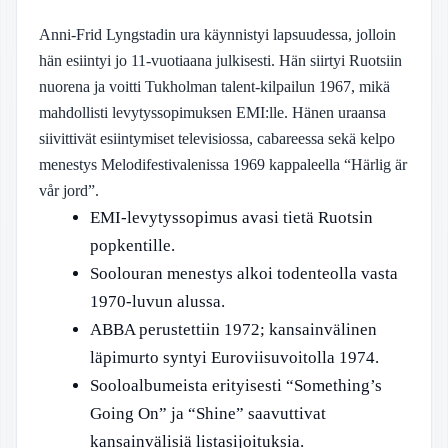
Anni-Frid Lyngstadin ura käynnistyi lapsuudessa, jolloin
hän esiintyi jo 11-vuotiaana julkisesti. Hän siirtyi Ruotsiin
nuorena ja voitti Tukholman talent-kilpailun 1967, mikä
mahdollisti levytyssopimuksen EMI:lle. Hänen uraansa
siivittivät esiintymiset televisiossa, cabareessa sekä kelpo
menestys Melodifestivalenissa 1969 kappaleella “Härlig är
vår jord”.
EMI-levytyssopimus avasi tietä Ruotsin
popkentille.
Soolouran menestys alkoi todenteolla vasta
1970-luvun alussa.
ABBA perustettiin 1972; kansainvälinen
läpimurto syntyi Euroviisuvoitolla 1974.
Sooloalbumeista erityisesti “Something’s
Going On” ja “Shine” saavuttivat
kansainvälisiä listasijoituksia.