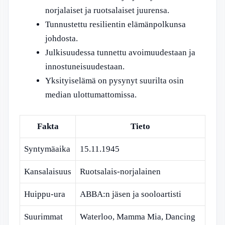
norjalaiset ja ruotsalaiset juurensa.
Tunnustettu resilientin elämänpolkunsa
johdosta.
Julkisuudessa tunnettu avoimuudestaan ja
innostuneisuudestaan.
Yksityiselämä on pysynyt suurilta osin
median ulottumattomissa.
Fakta
Tieto
Syntymäaika
15.11.1945
Kansalaisuus
Ruotsalais-norjalainen
Huippu-ura
ABBA:n jäsen ja sooloartisti
Suurimmat
Waterloo, Mamma Mia, Dancing