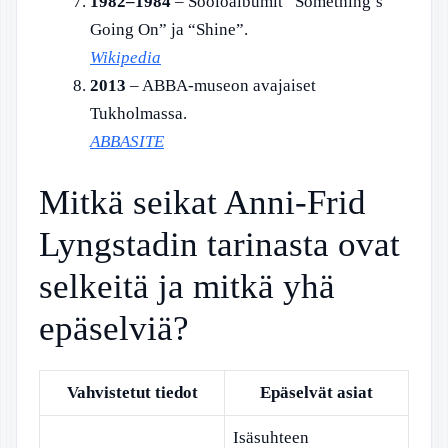
1982–1984
– Sooloalbumit “Something’s
Going On” ja “Shine”.
Wikipedia
2013
– ABBA-museon avajaiset
Tukholmassa.
ABBASITE
Mitkä seikat Anni-Frid
Lyngstadin tarinasta ovat
selkeitä ja mitkä yhä
epäselviä?
Vahvistetut tiedot
Epäselvät asiat
Isäsuhteen