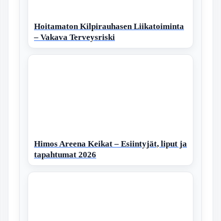
Hoitamaton Kilpirauhasen Liikatoiminta
– Vakava Terveysriski
Himos Areena Keikat – Esiintyjät, liput ja
tapahtumat 2026