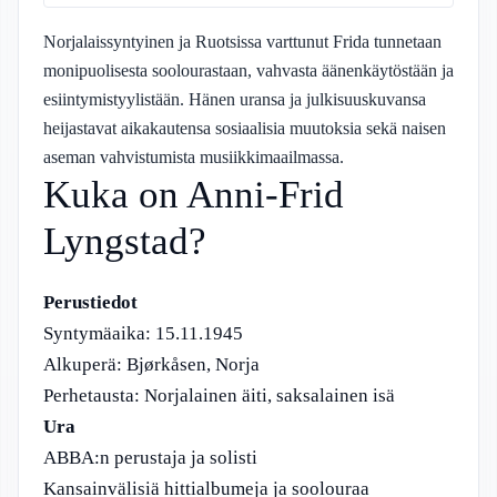
Norjalaissyntyinen ja Ruotsissa varttunut Frida tunnetaan
monipuolisesta soolourastaan, vahvasta äänenkäytöstään ja
esiintymistyylistään. Hänen uransa ja julkisuuskuvansa
heijastavat aikakautensa sosiaalisia muutoksia sekä naisen
aseman vahvistumista musiikkimaailmassa.
Kuka on Anni-Frid
Lyngstad?
Perustiedot
Syntymäaika: 15.11.1945
Alkuperä: Bjørkåsen, Norja
Perhetausta: Norjalainen äiti, saksalainen isä
Ura
ABBA:n perustaja ja solisti
Kansainvälisiä hittialbumeja ja soolouraa