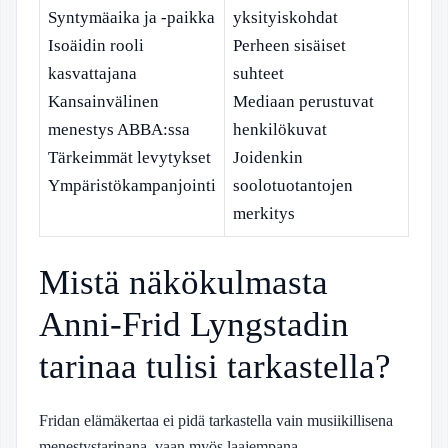
Syntymäaika ja -paikka
yksityiskohdat
Isoäidin rooli
Perheen sisäiset
kasvattajana
suhteet
Kansainvälinen
Mediaan perustuvat
menestys ABBA:ssa
henkilökuvat
Tärkeimmät levytykset
Joidenkin
Ympäristökampanjointi
soolotuotantojen
merkitys
Mistä näkökulmasta
Anni-Frid Lyngstadin
tarinaa tulisi tarkastella?
Fridan elämäkertaa ei pidä tarkastella vain musiikillisena
menestystarinana, vaan myös laajempana