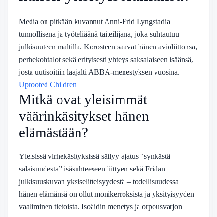
Media on pitkään kuvannut Anni-Frid Lyngstadia
tunnollisena ja työteliäänä taiteilijana, joka suhtautuu
julkisuuteen maltilla. Korosteen saavat hänen avioliittonsa,
perhekohtalot sekä erityisesti yhteys saksalaiseen isäänsä,
josta uutisoitiin laajalti ABBA-menestyksen vuosina.
Uprooted Children
Mitkä ovat yleisimmät
väärinkäsitykset hänen
elämästään?
Yleisissä virhekäsityksissä säilyy ajatus “synkästä
salaisuudesta” isäsuhteeseen liittyen sekä Fridan
julkisuuskuvan yksiselitteisyydestä – todellisuudessa
hänen elämänsä on ollut monikerroksista ja yksityisyyden
vaaliminen tietoista. Isoäidin menetys ja orpousvarjon