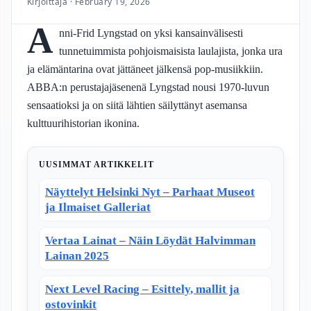
Kirjoittaja · February 19, 2026
A
nni-Frid Lyngstad on yksi kansainvälisesti
tunnetuimmista pohjoismaisista laulajista, jonka ura
ja elämäntarina ovat jättäneet jälkensä pop-musiikkiin.
ABBA:n perustajajäsenenä Lyngstad nousi 1970-luvun
sensaatioksi ja on siitä lähtien säilyttänyt asemansa
kulttuurihistorian ikonina.
UUSIMMAT ARTIKKELIT
Näyttelyt Helsinki Nyt – Parhaat Museot
ja Ilmaiset Galleriat
Vertaa Lainat – Näin Löydät Halvimman
Lainan 2025
Next Level Racing – Esittely, mallit ja
ostovinkit