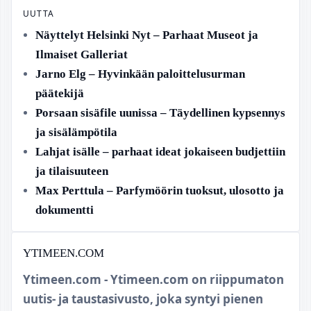
UUTTA
Näyttelyt Helsinki Nyt – Parhaat Museot ja
Ilmaiset Galleriat
Jarno Elg – Hyvinkään paloittelusurman
päätekijä
Porsaan sisäfile uunissa – Täydellinen kypsennys
ja sisälämpötila
Lahjat isälle – parhaat ideat jokaiseen budjettiin
ja tilaisuuteen
Max Perttula – Parfymöörin tuoksut, ulosotto ja
dokumentti
YTIMEEN.COM
Ytimeen.com - Ytimeen.com on riippumaton
uutis- ja taustasivusto, joka syntyi pienen