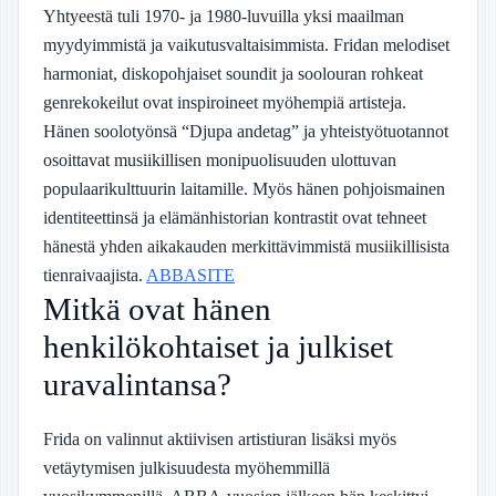
Yhtyeestä tuli 1970- ja 1980-luvuilla yksi maailman
myydyimmistä ja vaikutusvaltaisimmista. Fridan melodiset
harmoniat, diskopohjaiset soundit ja soolouran rohkeat
genrekokeilut ovat inspiroineet myöhempiä artisteja.
Hänen soolotyönsä “Djupa andetag” ja yhteistyötuotannot
osoittavat musiikillisen monipuolisuuden ulottuvan
populaarikulttuurin laitamille. Myös hänen pohjoismainen
identiteettinsä ja elämänhistorian kontrastit ovat tehneet
hänestä yhden aikakauden merkittävimmistä musiikillisista
tienraivaajista.
ABBASITE
Mitkä ovat hänen
henkilökohtaiset ja julkiset
uravalintansa?
Frida on valinnut aktiivisen artistiuran lisäksi myös
vetäytymisen julkisuudesta myöhemmillä