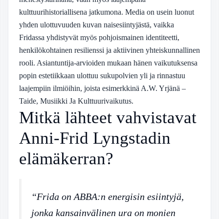
kulttuurihistoriallisena jatkumona. Media on usein luonut
yhden ulottuvuuden kuvan naisesiintyjästä, vaikka
Fridassa yhdistyvät myös pohjoismainen identiteetti,
henkilökohtainen resilienssi ja aktiivinen yhteiskunnallinen
rooli. Asiantuntija-arvioiden mukaan hänen vaikutuksensa
popin estetiikkaan ulottuu sukupolvien yli ja rinnastuu
laajempiin ilmiöihin, joista esimerkkinä A.W. Yrjänä –
Taide, Musiikki Ja Kulttuurivaikutus.
Mitkä lähteet vahvistavat
Anni-Frid Lyngstadin
elämäkerran?
“Frida on ABBA:n energisin esiintyjä,
jonka kansainvälinen ura on monien