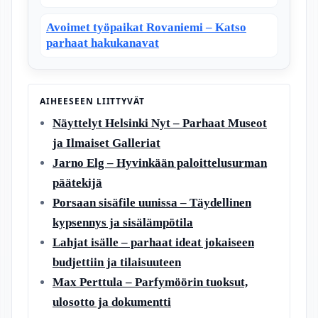
Avoimet työpaikat Rovaniemi – Katso
parhaat hakukanavat
AIHEESEEN LIITTYVÄT
Näyttelyt Helsinki Nyt – Parhaat Museot
ja Ilmaiset Galleriat
Jarno Elg – Hyvinkään paloittelusurman
päätekijä
Porsaan sisäfile uunissa – Täydellinen
kypsennys ja sisälämpötila
Lahjat isälle – parhaat ideat jokaiseen
budjettiin ja tilaisuuteen
Max Perttula – Parfymöörin tuoksut,
ulosotto ja dokumentti