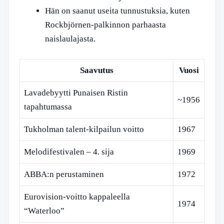
Hän on saanut useita tunnustuksia, kuten
Rockbjörnen-palkinnon parhaasta
naislaulajasta.
Saavutus
Vuosi
Lavadebyytti Punaisen Ristin
~1956
tapahtumassa
Tukholman talent-kilpailun voitto
1967
Melodifestivalen – 4. sija
1969
ABBA:n perustaminen
1972
Eurovision-voitto kappaleella
1974
“Waterloo”