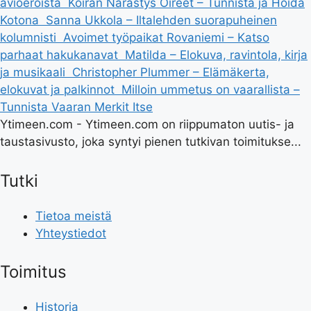
avioeroista
Koiran Närästys Oireet – Tunnista ja Hoida
Kotona
Sanna Ukkola – Iltalehden suorapuheinen
kolumnisti
Avoimet työpaikat Rovaniemi – Katso
parhaat hakukanavat
Matilda – Elokuva, ravintola, kirja
ja musikaali
Christopher Plummer – Elämäkerta,
elokuvat ja palkinnot
Milloin ummetus on vaarallista –
Tunnista Vaaran Merkit Itse
Ytimeen.com - Ytimeen.com on riippumaton uutis- ja
taustasivusto, joka syntyi pienen tutkivan toimitukse...
Tutki
Tietoa meistä
Yhteystiedot
Toimitus
Historia