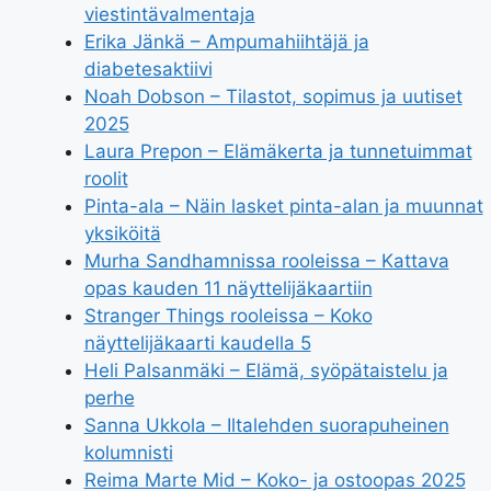
viestintävalmentaja
Erika Jänkä – Ampumahiihtäjä ja
diabetesaktiivi
Noah Dobson – Tilastot, sopimus ja uutiset
2025
Laura Prepon – Elämäkerta ja tunnetuimmat
roolit
Pinta-ala – Näin lasket pinta-alan ja muunnat
yksiköitä
Murha Sandhamnissa rooleissa – Kattava
opas kauden 11 näyttelijäkaartiin
Stranger Things rooleissa – Koko
näyttelijäkaarti kaudella 5
Heli Palsanmäki – Elämä, syöpätaistelu ja
perhe
Sanna Ukkola – Iltalehden suorapuheinen
kolumnisti
Reima Marte Mid – Koko- ja ostoopas 2025