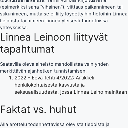
tutkituissa lähteissä. Termi voi olla kirjoitusvirhe
(esimerkiksi sana “vihainen”), viittaus paikannimeen tai
sukunimeen, mutta se ei liity löydettyihin tietoihin Linnea
Leinosta tai nimeen Linnea yleisesti tunnetuissa
yhteyksissä.
Linnea Leinoon liittyvät
tapahtumat
Saatavilla oleva aineisto mahdollistaa vain yhden
merkittävän ajanhetken tunnistamisen.
2022
– Eeva-lehti 4/2022: Artikkeli
henkilökohtaisesta kasvusta ja
seksuaalisuudesta, jossa Linnea Leino mainitaan
Faktat vs. huhut
Alla erottelu todennettavissa olevista tiedoista ja