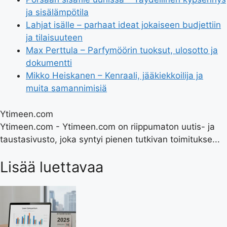
ja sisälämpötila
Lahjat isälle – parhaat ideat jokaiseen budjettiin
ja tilaisuuteen
Max Perttula – Parfymöörin tuoksut, ulosotto ja
dokumentti
Mikko Heiskanen – Kenraali, jääkiekkoilija ja
muita samannimisiä
Ytimeen.com
Ytimeen.com - Ytimeen.com on riippumaton uutis- ja
taustasivusto, joka syntyi pienen tutkivan toimitukse...
Lisää luettavaa