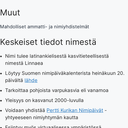
Muut
Mahdolliset ammatti- ja nimiyhdistelmät
Keskeiset tiedot nimestä
Nimi tulee latinankielisestä kasvitieteellisestä
nimestä Linnaea
Löytyy Suomen nimipäiväkalenterista heinäkuun 20.
päivältä
lähde
Tarkoittaa pohjoista varpukasvia eli vanamoa
Yleisyys on kasvanut 2000-luvulla
Voidaan yhdistää
Pertti Kurikan Nimipäivät
-
yhtyeeseen nimiyhtymän kautta
Esiintyy myös virtuaalisessa ympäristössä