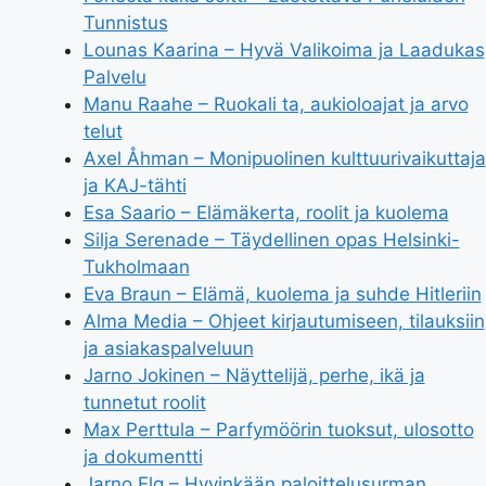
Tunnistus
Lounas Kaarina – Hyvä Valikoima ja Laadukas
Palvelu
Manu Raahe – Ruokali ta, aukioloajat ja arvo
telut
Axel Åhman – Monipuolinen kulttuurivaikuttaja
ja KAJ-tähti
Esa Saario – Elämäkerta, roolit ja kuolema
Silja Serenade – Täydellinen opas Helsinki-
Tukholmaan
Eva Braun – Elämä, kuolema ja suhde Hitleriin
Alma Media – Ohjeet kirjautumiseen, tilauksiin
ja asiakaspalveluun
Jarno Jokinen – Näyttelijä, perhe, ikä ja
tunnetut roolit
Max Perttula – Parfymöörin tuoksut, ulosotto
ja dokumentti
Jarno Elg – Hyvinkään paloittelusurman