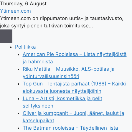
Thursday, 6 August
Ytimeen.com
Ytimeen.com on riippumaton uutis- ja taustasivusto,
joka syntyi pienen tutkivan toimitukse...
Politiikka
American Pie Rooleissa – Lista näyttelijöistä
ja hahmoista
Riku Mattila – Muusikko, ALS-potilas ja
ydinturvallisuusinsinööri
Top Gun – lentäjistä parhaat (1986) – Kaikki
elokuvasta juonesta näyttelijöihin
Luna – Artisti, kosmetiikka ja pelit
selityksineen
Oliver ja kumppanit – Juoni, äänet, laulut ja
katselupaikat
The Batman rooleissa – Täydellinen lista