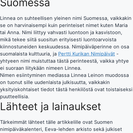
Suomessa
Linnea on suhteellisen yleinen nimi Suomessa, vaikkakin
se on harvinaisempi kuin perinteiset nimet kuten Maria
tai Anna. Nimi liittyy vahvasti luontoon ja kasvistoon,
mikä tekee siitä suositun erityisesti luontoarvoista
kiinnostuneiden keskuudessa. Nimipäiväperinne on osa
suomalaista kulttuuria, ja
Pertti Kurikan Nimipäivät
-
yhtyeen nimi muistuttaa tästä perinteestä, vaikka yhtye
ei suoraan liitykään nimeen Linnea.
Nimen esiintyminen mediassa Linnea Leinon muodossa
on tuonut sille uudenlaista julkisuutta, vaikkakin
yksityiskohtaiset tiedot tästä henkilöstä ovat toistaiseksi
puutteellisia.
Lähteet ja lainaukset
Tärkeimmät lähteet tälle artikkelille ovat Suomen
nimipäiväkalenteri, Eeva-lehden arkisto sekä julkiset