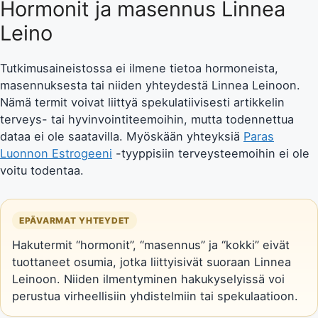
Hormonit ja masennus Linnea
Leino
Tutkimusaineistossa ei ilmene tietoa hormoneista,
masennuksesta tai niiden yhteydestä Linnea Leinoon.
Nämä termit voivat liittyä spekulatiivisesti artikkelin
terveys- tai hyvinvointiteemoihin, mutta todennettua
dataa ei ole saatavilla. Myöskään yhteyksiä
Paras
Luonnon Estrogeeni
-tyyppisiin terveysteemoihin ei ole
voitu todentaa.
EPÄVARMAT YHTEYDET
Hakutermit “hormonit”, “masennus” ja “kokki” eivät
tuottaneet osumia, jotka liittyisivät suoraan Linnea
Leinoon. Niiden ilmentyminen hakukyselyissä voi
perustua virheellisiin yhdistelmiin tai spekulaatioon.