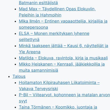
Batmanin esittäjistä
Mad Max – Täydellinen Opas Elokuviin,
Peleihin ja Hahmoihin
Mika Ilmén – Entinen vapaaottelija, kirjailija ja
somepersoona
ELSA – Monen merkityksen lyhenne
selitettynä
Minkä taakseen jättää – Kausi 6, näyttelijät ja
Yle Areena
Matilda – Elokuva, ravintola, kirja ja musikaali
Mikko Heiskanen – Kenraali, jääkiekkoilija ja
muita samannimisiä
Talous
Hoitamaton Kilpirauhasen Liikatoiminta –
Vakava Terveysriski
P-Bil – Viitearvot, kohonneen ja matalan arvon
syyt
Taina Törmänen – Koomikko, juontaja ja