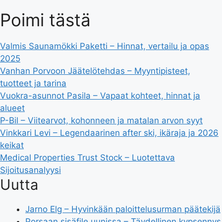
Poimi tästä
Valmis Saunamökki Paketti – Hinnat, vertailu ja opas
2025
Vanhan Porvoon Jäätelötehdas – Myyntipisteet,
tuotteet ja tarina
Vuokra-asunnot Pasila – Vapaat kohteet, hinnat ja
alueet
P-Bil – Viitearvot, kohonneen ja matalan arvon syyt
Vinkkari Levi – Legendaarinen after ski, ikäraja ja 2026
keikat
Medical Properties Trust Stock – Luotettava
Sijoitusanalyysi
Uutta
Jarno Elg – Hyvinkään paloittelusurman päätekijä
Porsaan sisäfile uunissa – Täydellinen kypsennys