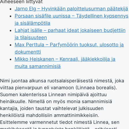
Aiheeseen liittyvät
Jarno Elg – Hyvinkään paloittelusurman päätekijä
Porsaan sisäfile uunissa – Täydellinen kypsennys
ja sisälämpötila
Lahjat isälle – parhaat ideat jokaiseen budjettiin
ja tilaisuuteen
Max Perttula – Parfymöörin tuoksut, ulosotto ja
dokumentti
Mikko Heiskanen – Kenraali, jääkiekkoilija ja
muita samannimisiä
Nimi juontaa alkunsa ruotsalaisperäisestä nimestä, joka
viittaa pienvarpuun eli vanamoon (Linnaea borealis).
Suomen kalenterissa Linnean nimipäivä ajoittuu
heinäkuulle. Nimellä on myös monia samannimisiä
kantajia, joiden taustat vaihtelevat julkisuuden
henkilöistä mahdollisiin ammattinimikkeisiin.
Esittelemme varmennetut tiedot nimestä Linnea, sen