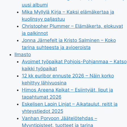
uusi albumi
Mika Myllylä Kirja – Kaksi elämäkertaa ja
kuolinsyy paljastuu
Christopher Plummer – Elämäkerta, elokuvat
ja palkinnot
Jonna Järnefelt ja Kristo Salminen – Koko
tarina suhteesta ja avioeroista
Ilmasto
Avoimet työpaikat Pohjois-Pohjanmaa – Katso
kaikki työpaikat
12 kk euribor ennuste 2026 – Näin korko
kehittyy lähivuosina
Himos Areena Keikat – Esiintyjät, liput ja
tapahtumat 2026
Eskelisen Lapin Linjat – Aikataulut, reitit ja
yhteystiedot 2025
Vanhan Porvoon Jäätelötehdas –
Myyntipisteet, tuotteet ja tarina