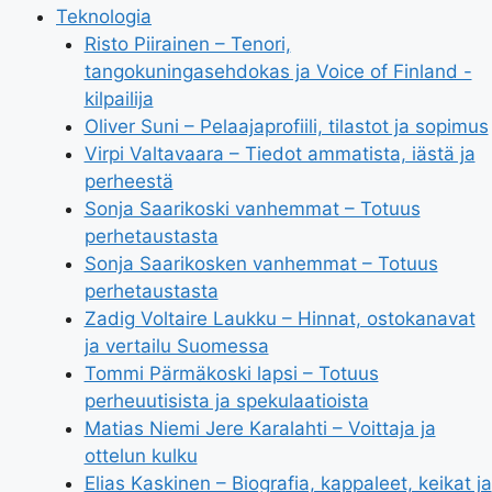
Teknologia
Risto Piirainen – Tenori,
tangokuningasehdokas ja Voice of Finland -
kilpailija
Oliver Suni – Pelaajaprofiili, tilastot ja sopimus
Virpi Valtavaara – Tiedot ammatista, iästä ja
perheestä
Sonja Saarikoski vanhemmat – Totuus
perhetaustasta
Sonja Saarikosken vanhemmat – Totuus
perhetaustasta
Zadig Voltaire Laukku – Hinnat, ostokanavat
ja vertailu Suomessa
Tommi Pärmäkoski lapsi – Totuus
perheuutisista ja spekulaatioista
Matias Niemi Jere Karalahti – Voittaja ja
ottelun kulku
Elias Kaskinen – Biografia, kappaleet, keikat ja