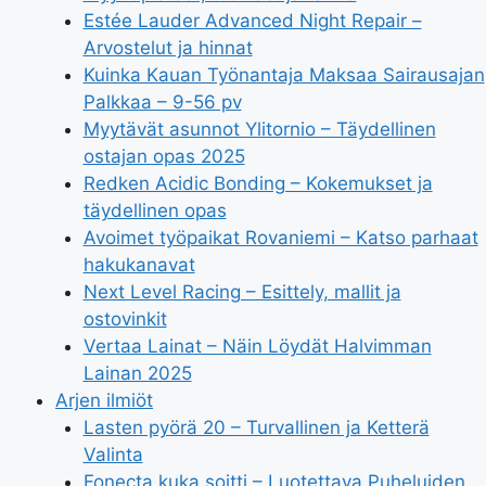
Estée Lauder Advanced Night Repair –
Arvostelut ja hinnat
Kuinka Kauan Työnantaja Maksaa Sairausajan
Palkkaa – 9-56 pv
Myytävät asunnot Ylitornio – Täydellinen
ostajan opas 2025
Redken Acidic Bonding – Kokemukset ja
täydellinen opas
Avoimet työpaikat Rovaniemi – Katso parhaat
hakukanavat
Next Level Racing – Esittely, mallit ja
ostovinkit
Vertaa Lainat – Näin Löydät Halvimman
Lainan 2025
Arjen ilmiöt
Lasten pyörä 20 – Turvallinen ja Ketterä
Valinta
Fonecta kuka soitti – Luotettava Puheluiden