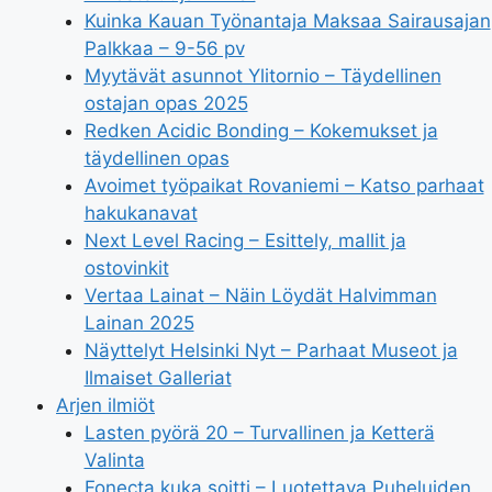
Kuinka Kauan Työnantaja Maksaa Sairausajan
Palkkaa – 9-56 pv
Myytävät asunnot Ylitornio – Täydellinen
ostajan opas 2025
Redken Acidic Bonding – Kokemukset ja
täydellinen opas
Avoimet työpaikat Rovaniemi – Katso parhaat
hakukanavat
Next Level Racing – Esittely, mallit ja
ostovinkit
Vertaa Lainat – Näin Löydät Halvimman
Lainan 2025
Näyttelyt Helsinki Nyt – Parhaat Museot ja
Ilmaiset Galleriat
Arjen ilmiöt
Lasten pyörä 20 – Turvallinen ja Ketterä
Valinta
Fonecta kuka soitti – Luotettava Puheluiden