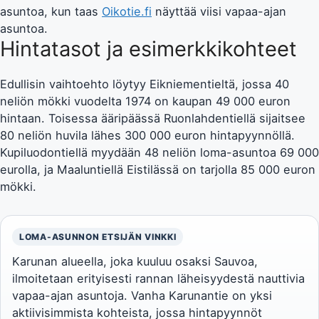
asuntoa, kun taas
Oikotie.fi
näyttää viisi vapaa-ajan
asuntoa.
Hintatasot ja esimerkkikohteet
Edullisin vaihtoehto löytyy Eikniementieltä, jossa 40
neliön mökki vuodelta 1974 on kaupan 49 000 euron
hintaan. Toisessa ääripäässä Ruonlahdentiellä sijaitsee
80 neliön huvila lähes 300 000 euron hintapyynnöllä.
Kupiluodontiellä myydään 48 neliön loma-asuntoa 69 000
eurolla, ja Maaluntiellä Eistilässä on tarjolla 85 000 euron
mökki.
LOMA-ASUNNON ETSIJÄN VINKKI
Karunan alueella, joka kuuluu osaksi Sauvoa,
ilmoitetaan erityisesti rannan läheisyydestä nauttivia
vapaa-ajan asuntoja. Vanha Karunantie on yksi
aktiivisimmista kohteista, jossa hintapyynnöt