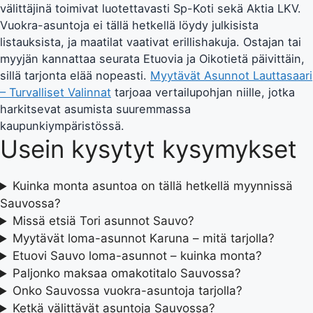
välittäjinä toimivat luotettavasti Sp-Koti sekä Aktia LKV.
Vuokra-asuntoja ei tällä hetkellä löydy julkisista
listauksista, ja maatilat vaativat erillishakuja. Ostajan tai
myyjän kannattaa seurata Etuovia ja Oikotietä päivittäin,
sillä tarjonta elää nopeasti.
Myytävät Asunnot Lauttasaari
– Turvalliset Valinnat
tarjoaa vertailupohjan niille, jotka
harkitsevat asumista suuremmassa
kaupunkiympäristössä.
Usein kysytyt kysymykset
Kuinka monta asuntoa on tällä hetkellä myynnissä
Sauvossa?
Missä etsiä Tori asunnot Sauvo?
Myytävät loma-asunnot Karuna – mitä tarjolla?
Etuovi Sauvo loma-asunnot – kuinka monta?
Paljonko maksaa omakotitalo Sauvossa?
Onko Sauvossa vuokra-asuntoja tarjolla?
Ketkä välittävät asuntoja Sauvossa?