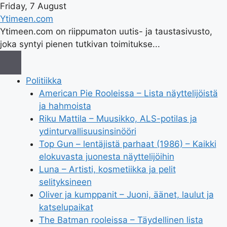
Friday, 7 August
Ytimeen.com
Ytimeen.com on riippumaton uutis- ja taustasivusto,
joka syntyi pienen tutkivan toimitukse...
Politiikka
American Pie Rooleissa – Lista näyttelijöistä
ja hahmoista
Riku Mattila – Muusikko, ALS-potilas ja
ydinturvallisuusinsinööri
Top Gun – lentäjistä parhaat (1986) – Kaikki
elokuvasta juonesta näyttelijöihin
Luna – Artisti, kosmetiikka ja pelit
selityksineen
Oliver ja kumppanit – Juoni, äänet, laulut ja
katselupaikat
The Batman rooleissa – Täydellinen lista