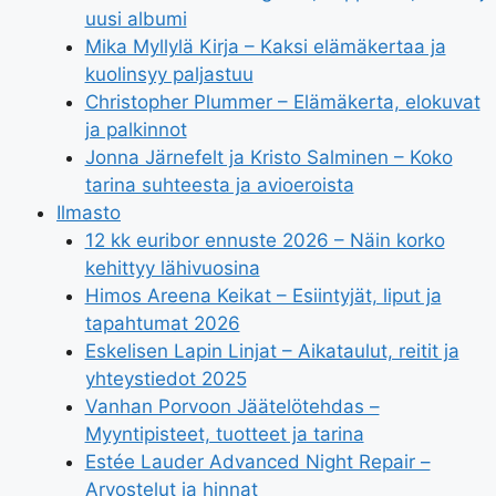
uusi albumi
Mika Myllylä Kirja – Kaksi elämäkertaa ja
kuolinsyy paljastuu
Christopher Plummer – Elämäkerta, elokuvat
ja palkinnot
Jonna Järnefelt ja Kristo Salminen – Koko
tarina suhteesta ja avioeroista
Ilmasto
12 kk euribor ennuste 2026 – Näin korko
kehittyy lähivuosina
Himos Areena Keikat – Esiintyjät, liput ja
tapahtumat 2026
Eskelisen Lapin Linjat – Aikataulut, reitit ja
yhteystiedot 2025
Vanhan Porvoon Jäätelötehdas –
Myyntipisteet, tuotteet ja tarina
Estée Lauder Advanced Night Repair –
Arvostelut ja hinnat