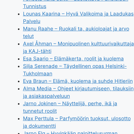
Tunnistus
Lounas Kaarina – Hyvä Valikoima ja Laadukas
Palvelu
Manu Raahe – Ruokali ta, aukioloajat ja arvo
telut
Axel Åhman – Monipuolinen kulttuurivaikuttaja
ja KAJ-tähti
Esa Saario – Elämäkerta, roolit ja kuolema
Silja Serenade – Täydellinen opas Helsinki-
Tukholmaan
Eva Braun – Elämä, kuolema ja suhde Hitleriin
Alma Media – Ohjeet kirjautumiseen, tilauksiin
ja asiakaspalveluun
Jarno Jokinen – Näyttelijä, perhe, ikä ja
tunnetut roolit
Max Perttula – Parfymöörin tuoksut, ulosotto
ja dokumentti
Jarno Elg – Hyvinkään paloittelusurman