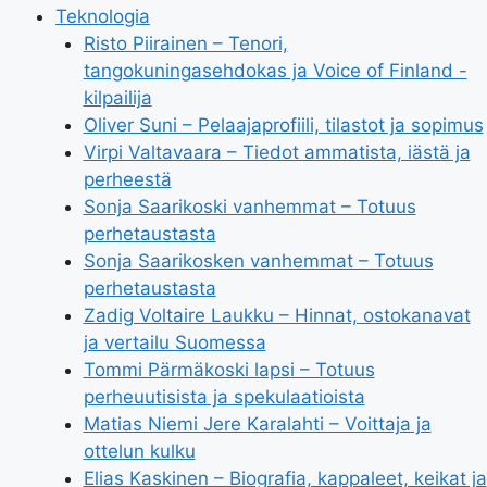
Teknologia
Risto Piirainen – Tenori,
tangokuningasehdokas ja Voice of Finland -
kilpailija
Oliver Suni – Pelaajaprofiili, tilastot ja sopimus
Virpi Valtavaara – Tiedot ammatista, iästä ja
perheestä
Sonja Saarikoski vanhemmat – Totuus
perhetaustasta
Sonja Saarikosken vanhemmat – Totuus
perhetaustasta
Zadig Voltaire Laukku – Hinnat, ostokanavat
ja vertailu Suomessa
Tommi Pärmäkoski lapsi – Totuus
perheuutisista ja spekulaatioista
Matias Niemi Jere Karalahti – Voittaja ja
ottelun kulku
Elias Kaskinen – Biografia, kappaleet, keikat ja