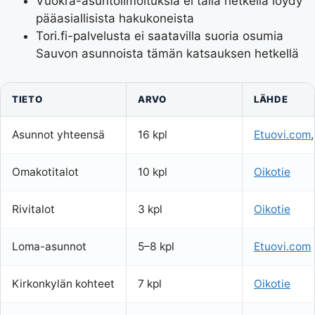
Vuokra-asuntoilmoituksia ei tällä hetkellä löydy
pääasiallisista hakukoneista
Tori.fi-palvelusta ei saatavilla suoria osumia
Sauvon asunnoista tämän katsauksen hetkellä
TIETO
ARVO
LÄHDE
Asunnot yhteensä
16 kpl
Etuovi.com
Omakotitalot
10 kpl
Oikotie
Rivitalot
3 kpl
Oikotie
Loma-asunnot
5–8 kpl
Etuovi.com
Kirkonkylän kohteet
7 kpl
Oikotie