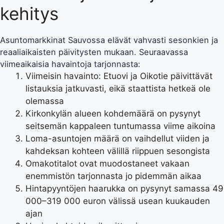
kehitys
Asuntomarkkinat Sauvossa elävät vahvasti sesonkien ja
reaaliaikaisten päivitysten mukaan. Seuraavassa
viimeaikaisia havaintoja tarjonnasta:
Viimeisin havainto
: Etuovi ja Oikotie päivittävät
listauksia jatkuvasti, eikä staattista hetkeä ole
olemassa
Kirkonkylän alueen kohdemäärä on pysynyt
seitsemän kappaleen tuntumassa viime aikoina
Loma-asuntojen määrä on vaihdellut viiden ja
kahdeksan kohteen välillä riippuen sesongista
Omakotitalot ovat muodostaneet vakaan
enemmistön tarjonnasta jo pidemmän aikaa
Hintapyyntöjen haarukka on pysynyt samassa 49
000–319 000 euron välissä usean kuukauden
ajan