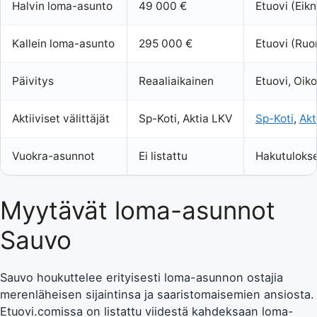
Halvin loma-asunto
49 000 €
Etuovi (Eik
Kallein loma-asunto
295 000 €
Etuovi (Ruo
Päivitys
Reaaliaikainen
Etuovi, Oiko
Aktiiviset välittäjät
Sp-Koti, Aktia LKV
Sp-Koti
,
Akt
Vuokra-asunnot
Ei listattu
Hakutuloks
Myytävät loma-asunnot
Sauvo
Sauvo houkuttelee erityisesti loma-asunnon ostajia
merenläheisen sijaintinsa ja saaristomaisemien ansiosta.
Etuovi.comissa on listattu viidestä kahdeksaan loma-