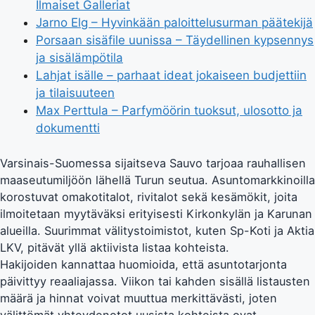
Ilmaiset Galleriat
Jarno Elg – Hyvinkään paloittelusurman päätekijä
Porsaan sisäfile uunissa – Täydellinen kypsennys
ja sisälämpötila
Lahjat isälle – parhaat ideat jokaiseen budjettiin
ja tilaisuuteen
Max Perttula – Parfymöörin tuoksut, ulosotto ja
dokumentti
Varsinais-Suomessa sijaitseva Sauvo tarjoaa rauhallisen
maaseutumiljöön lähellä Turun seutua. Asuntomarkkinoilla
korostuvat omakotitalot, rivitalot sekä kesämökit, joita
ilmoitetaan myytäväksi erityisesti Kirkonkylän ja Karunan
alueilla. Suurimmat välitystoimistot, kuten Sp-Koti ja Aktia
LKV, pitävät yllä aktiivista listaa kohteista.
Hakijoiden kannattaa huomioida, että asuntotarjonta
päivittyy reaaliajassa. Viikon tai kahden sisällä listausten
määrä ja hinnat voivat muuttua merkittävästi, joten