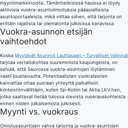
myyntimarkkinoista. Tämänhetkisissä hauissa ei löydy
aktiivisia vuokra-asuntoilmoituksia pääasiallisista
asuntoportaaleista, mikä viittaa siihen, että tarjonta on
erittäin rajallista tai olematonta julkisissa kanavissa.
Vuokra-asunnon etsijän
vaihtoehdot
Koska
Myytävät Asunnot Lauttasaari – Turvalliset Valinnat
tarjoaa vertailukohtaa suuremmista kaupungeista, on
selvää, että Sauvossa vuokra-asuntojen löytäminen
vaatii joustavuutta. Potentiaalisten vuokralaisten
kannattaa ottaa suoraan yhteyttä paikallisiin
kiinteistönvälittäjiin, kuten Sp-Kotiin tai Aktia LKV:hen,
jotka saattavat tietää tulossa olevista vuokrauskohteista
ennen niiden julkaisemista julkisesti.
Myynti vs. vuokraus
Omistusasuntojen vahva tarjonta ja vuokra-asuntojen