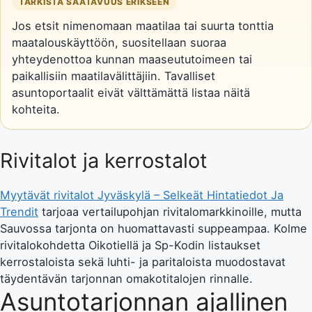
TARKISTA SAATAVUUS ERIKSEEN
Jos etsit nimenomaan maatilaa tai suurta tonttia
maatalouskäyttöön, suositellaan suoraa
yhteydenottoa kunnan maaseututoimeen tai
paikallisiin maatilavälittäjiin. Tavalliset
asuntoportaalit eivät välttämättä listaa näitä
kohteita.
Rivitalot ja kerrostalot
Myytävät rivitalot Jyväskylä – Selkeät Hintatiedot Ja
Trendit
tarjoaa vertailupohjan rivitalomarkkinoille, mutta
Sauvossa tarjonta on huomattavasti suppeampaa. Kolme
rivitalokohdetta Oikotiellä ja Sp-Kodin listaukset
kerrostaloista sekä luhti- ja paritaloista muodostavat
täydentävän tarjonnan omakotitalojen rinnalle.
Asuntotarjonnan ajallinen