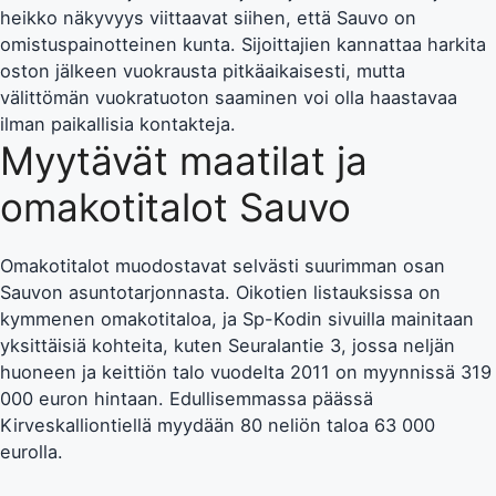
heikko näkyvyys viittaavat siihen, että Sauvo on
omistuspainotteinen kunta. Sijoittajien kannattaa harkita
oston jälkeen vuokrausta pitkäaikaisesti, mutta
välittömän vuokratuoton saaminen voi olla haastavaa
ilman paikallisia kontakteja.
Myytävät maatilat ja
omakotitalot Sauvo
Omakotitalot muodostavat selvästi suurimman osan
Sauvon asuntotarjonnasta. Oikotien listauksissa on
kymmenen omakotitaloa, ja Sp-Kodin sivuilla mainitaan
yksittäisiä kohteita, kuten Seuralantie 3, jossa neljän
huoneen ja keittiön talo vuodelta 2011 on myynnissä 319
000 euron hintaan. Edullisemmassa päässä
Kirveskalliontiellä myydään 80 neliön taloa 63 000
eurolla.