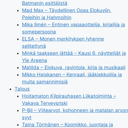
Batmanin esittäjistä
Mad Max – Täydellinen Opas Elokuviin,
Peleihin ja Hahmoihin
Mika Ilmén – Entinen vapaaottelija, kirjailija ja
somepersoona
ELSA – Monen merkityksen lyhenne
selitettynä
Minkä taakseen jättää – Kausi 6, näyttelijät ja
Yle Areena
Matilda – Elokuva, ravintola, kirja ja musikaali
Mikko Heiskanen – Kenraali, jääkiekkoilija ja
muita samannimisiä
Talous
Hoitamaton Kilpirauhasen Liikatoiminta –
Vakava Terveysriski
P-Bil – Viitearvot, kohonneen ja matalan arvon
syyt
Taina Törmänen – Koomikko, juontaja ja