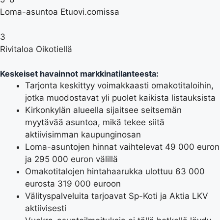
Loma-asuntoa Etuovi.comissa
3
Rivitaloa Oikotiellä
Keskeiset havainnot markkinatilanteesta:
Tarjonta keskittyy voimakkaasti omakotitaloihin,
jotka muodostavat yli puolet kaikista listauksista
Kirkonkylän alueella sijaitsee seitsemän
myytävää asuntoa, mikä tekee siitä
aktiivisimman kaupunginosan
Loma-asuntojen hinnat vaihtelevat 49 000 euron
ja 295 000 euron välillä
Omakotitalojen hintahaarukka ulottuu 63 000
eurosta 319 000 euroon
Välityspalveluita tarjoavat Sp-Koti ja Aktia LKV
aktiivisesti