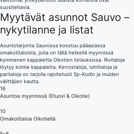
välittömät yhteydenotot uusista kohteista ovat
suositeltavia.
Myytävät asunnot Sauvo –
nykytilanne ja listat
Asuntotarjonta Sauvossa koostuu pääasiassa
omakotitaloista, joita on tällä hetkellä myynnissä
kymmenen kappaletta Oikotien listauksissa. Rivitaloja
löytyy kolme kappaletta. Kerrostaloja, luhtitaloja ja
paritaloja on tarjolla rajoitetusti Sp-Kodin ja muiden
välittäjien kautta.
16
Asuntoa myynnissä (Etuovi & Oikotie)
10
Omakotitaloa Oikotiellä
5–8