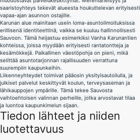
muodostavat palvelukeskittymät. Merenläheisyys ja
saaristoyhteys tekevät alueesta houkuttelevan erityisesti
vapaa-ajan asunnon ostajille.
Karunan alue mainitaan usein loma-asuntoilmoituksissa
erillisenä identiteettinä, vaikka se kuuluu hallinnollisesti
Sauvoon. Tämä heijastuu esimerkiksi Vanha Karunantien
kohteissa, joissa myydään erityisesti rantatontteja ja
kesämökkejä. Paikallinen väestöpohja on pieni, mikä
selittää asuntotarjonnan rajallisuuden verrattuna
suurempiin kaupunkeihin.
Liikenneyhteydet toimivat pääosin yksityisautoilulla, ja
julkiset palvelut keskittyvät koulun, terveysaseman ja
lähikauppojen ympärille. Tämä tekee Sauvosta
vaihtoehtoisen valinnan perheille, jotka arvostavat tilaa
ja luontoa kaupunkimelun sijaan.
Tiedon lähteet ja niiden
luotettavuus