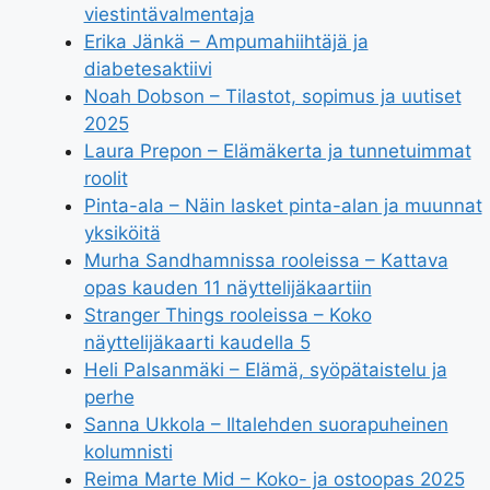
viestintävalmentaja
Erika Jänkä – Ampumahiihtäjä ja
diabetesaktiivi
Noah Dobson – Tilastot, sopimus ja uutiset
2025
Laura Prepon – Elämäkerta ja tunnetuimmat
roolit
Pinta-ala – Näin lasket pinta-alan ja muunnat
yksiköitä
Murha Sandhamnissa rooleissa – Kattava
opas kauden 11 näyttelijäkaartiin
Stranger Things rooleissa – Koko
näyttelijäkaarti kaudella 5
Heli Palsanmäki – Elämä, syöpätaistelu ja
perhe
Sanna Ukkola – Iltalehden suorapuheinen
kolumnisti
Reima Marte Mid – Koko- ja ostoopas 2025