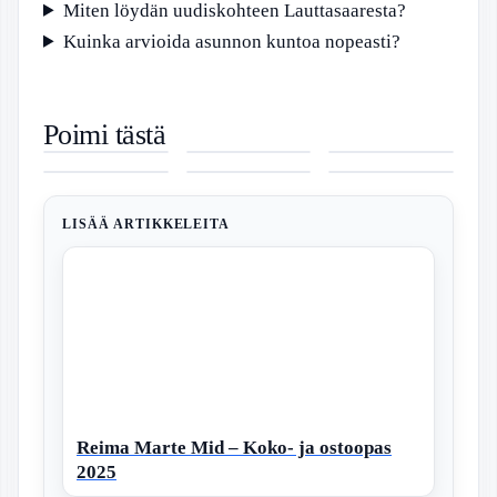
Miten löydän uudiskohteen Lauttasaaresta?
Kuinka arvioida asunnon kuntoa nopeasti?
Myytävät
Koiran
Lahjat isälle –
Poimi tästä
asunnot
Närästys
parhaat ideat
Avoimet
Mikä auttaa
Valo Hotelli
Sauvo – 16
Oireet –
jokaiseen
työpaikat
päänsärkyyn
Spa –
kohdetta
Tunnista ja
budjettiin ja
Rovaniemi –
– Tehokkaat
Tyylikäs Työ
Etuovi ja
Hoida Kotona
tilaisuuteen
Katso
kotikonstit ja
ja
Oikotie
parhaat
hoitovinkit
Rentoutuminen
hakukanavat
LISÄÄ ARTIKKELEITA
Reima Marte Mid – Koko- ja ostoopas
2025