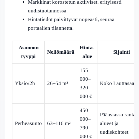
Markkinat korostetun aktiiviset, erityisesti
uudistuotannossa.
Hintatiedot päivittyvät nopeasti, seuraa
portaalien tilannetta.
Asunnon
Hinta-
Neliömäärä
Sijainti
tyyppi
alue
155
000–
Yksiö/2h
26–54 m²
Koko Lauttasaari
320
000 €
450
Pääasiassa ranta-
000–
Perheasunto
63–116 m²
alueet ja
790
uudiskohteet
000 €