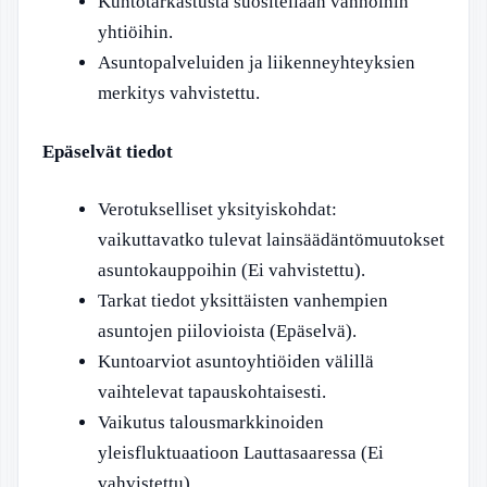
Kuntotarkastusta suositellaan vanhoihin
yhtiöihin.
Asuntopalveluiden ja liikenneyhteyksien
merkitys vahvistettu.
Epäselvät tiedot
Verotukselliset yksityiskohdat:
vaikuttavatko tulevat lainsäädäntömuutokset
asuntokauppoihin (Ei vahvistettu).
Tarkat tiedot yksittäisten vanhempien
asuntojen piilovioista (Epäselvä).
Kuntoarviot asuntoyhtiöiden välillä
vaihtelevat tapauskohtaisesti.
Vaikutus talousmarkkinoiden
yleisfluktuaatioon Lauttasaaressa (Ei
vahvistettu).