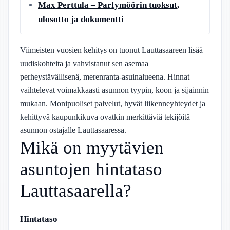
Max Perttula – Parfymöörin tuoksut,
ulosotto ja dokumentti
Viimeisten vuosien kehitys on tuonut Lauttasaareen lisää
uudiskohteita ja vahvistanut sen asemaa
perheystävällisenä, merenranta-asuinalueena. Hinnat
vaihtelevat voimakkaasti asunnon tyypin, koon ja sijainnin
mukaan. Monipuoliset palvelut, hyvät liikenneyhteydet ja
kehittyvä kaupunkikuva ovatkin merkittäviä tekijöitä
asunnon ostajalle Lauttasaaressa.
Mikä on myytävien
asuntojen hintataso
Lauttasaarella?
Hintataso