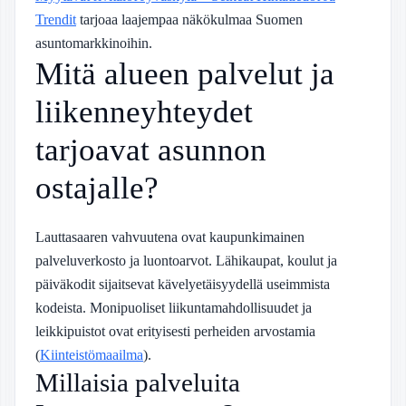
Trendit
tarjoaa laajempaa näkökulmaa Suomen
asuntomarkkinoihin.
Mitä alueen palvelut ja
liikenneyhteydet
tarjoavat asunnon
ostajalle?
Lauttasaaren vahvuutena ovat kaupunkimainen
palveluverkosto ja luontoarvot. Lähikaupat, koulut ja
päiväkodit sijaitsevat kävelyetäisyydellä useimmista
kodeista. Monipuoliset liikuntamahdollisuudet ja
leikkipuistot ovat erityisesti perheiden arvostamia
(
Kiinteistömaailma
).
Millaisia palveluita