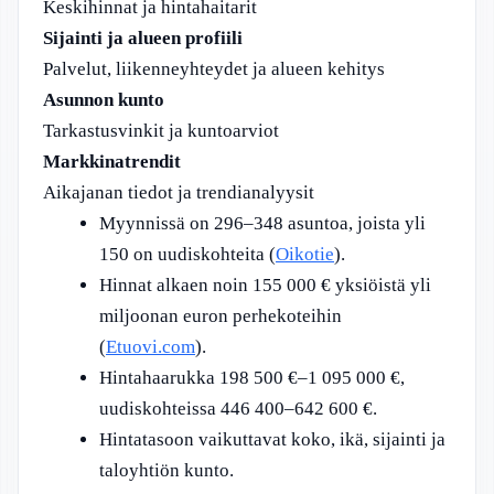
Keskihinnat ja hintahaitarit
Sijainti ja alueen profiili
Palvelut, liikenneyhteydet ja alueen kehitys
Asunnon kunto
Tarkastusvinkit ja kuntoarviot
Markkinatrendit
Aikajanan tiedot ja trendianalyysit
Myynnissä on 296–348 asuntoa, joista yli
150 on uudiskohteita (
Oikotie
).
Hinnat alkaen noin 155 000 € yksiöistä yli
miljoonan euron perhekoteihin
(
Etuovi.com
).
Hintahaarukka 198 500 €–1 095 000 €,
uudiskohteissa 446 400–642 600 €.
Hintatasoon vaikuttavat koko, ikä, sijainti ja
taloyhtiön kunto.