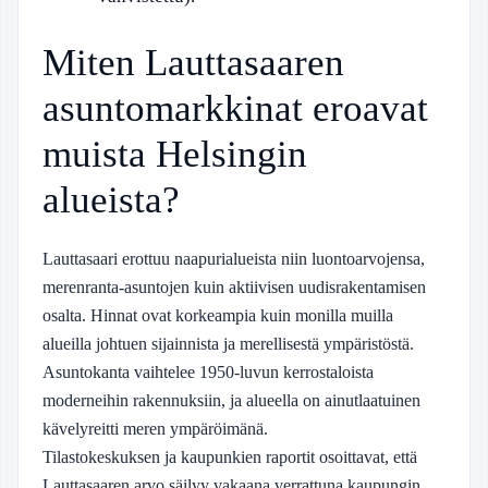
Miten Lauttasaaren
asuntomarkkinat eroavat
muista Helsingin
alueista?
Lauttasaari erottuu naapurialueista niin luontoarvojensa,
merenranta-asuntojen kuin aktiivisen uudisrakentamisen
osalta. Hinnat ovat korkeampia kuin monilla muilla
alueilla johtuen sijainnista ja merellisestä ympäristöstä.
Asuntokanta vaihtelee 1950-luvun kerrostaloista
moderneihin rakennuksiin, ja alueella on ainutlaatuinen
kävelyreitti meren ympäröimänä.
Tilastokeskuksen ja kaupunkien raportit osoittavat, että
Lauttasaaren arvo säilyy vakaana verrattuna kaupungin