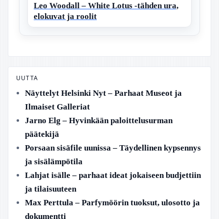
Leo Woodall – White Lotus -tähden ura,
elokuvat ja roolit
UUTTA
Näyttelyt Helsinki Nyt – Parhaat Museot ja
Ilmaiset Galleriat
Jarno Elg – Hyvinkään paloittelusurman
päätekijä
Porsaan sisäfile uunissa – Täydellinen kypsennys
ja sisälämpötila
Lahjat isälle – parhaat ideat jokaiseen budjettiin
ja tilaisuuteen
Max Perttula – Parfymöörin tuoksut, ulosotto ja
dokumentti