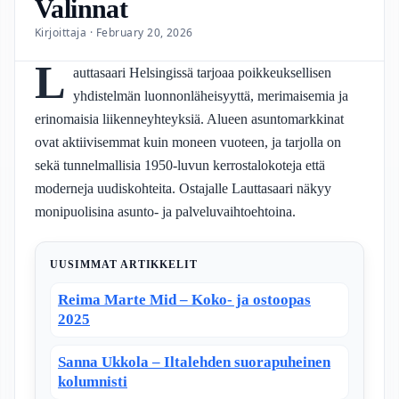
Valinnat
Kirjoittaja · February 20, 2026
L
auttasaari Helsingissä tarjoaa poikkeuksellisen
yhdistelmän luonnonläheisyyttä, merimaisemia ja
erinomaisia liikenneyhteyksiä. Alueen asuntomarkkinat
ovat aktiivisemmat kuin moneen vuoteen, ja tarjolla on
sekä tunnelmallisia 1950-luvun kerrostalokoteja että
moderneja uudiskohteita. Ostajalle Lauttasaari näkyy
monipuolisina asunto- ja palveluvaihtoehtoina.
UUSIMMAT ARTIKKELIT
Reima Marte Mid – Koko- ja ostoopas
2025
Sanna Ukkola – Iltalehden suorapuheinen
kolumnisti