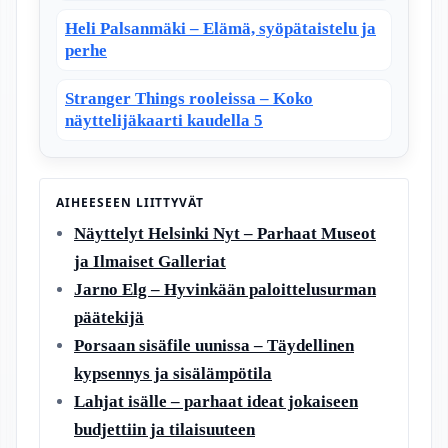
Heli Palsanmäki – Elämä, syöpätaistelu ja
perhe
Stranger Things rooleissa – Koko
näyttelijäkaarti kaudella 5
AIHEESEEN LIITTYVÄT
Näyttelyt Helsinki Nyt – Parhaat Museot
ja Ilmaiset Galleriat
Jarno Elg – Hyvinkään paloittelusurman
päätekijä
Porsaan sisäfile uunissa – Täydellinen
kypsennys ja sisälämpötila
Lahjat isälle – parhaat ideat jokaiseen
budjettiin ja tilaisuuteen