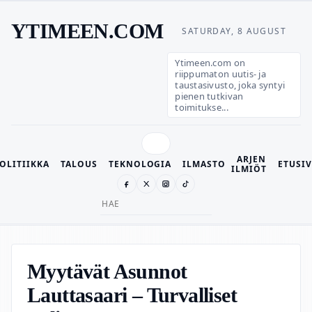
YTIMEEN.COM
SATURDAY, 8 AUGUST
Ytimeen.com on
riippumaton uutis- ja
taustasivusto, joka syntyi
pienen tutkivan
toimitukse...
ARJEN
OLITIIKKA
TALOUS
TEKNOLOGIA
ILMASTO
ETUSI
ILMIÖT
Search
for:
Myytävät Asunnot
Lauttasaari – Turvalliset