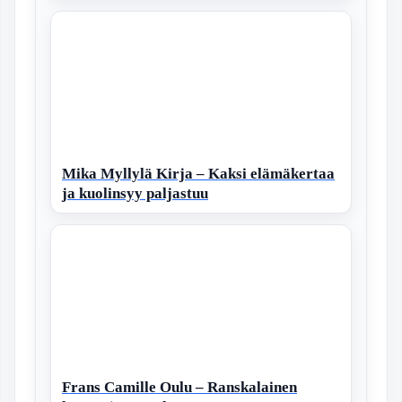
Mika Myllylä Kirja – Kaksi elämäkertaa
ja kuolinsyy paljastuu
Frans Camille Oulu – Ranskalainen