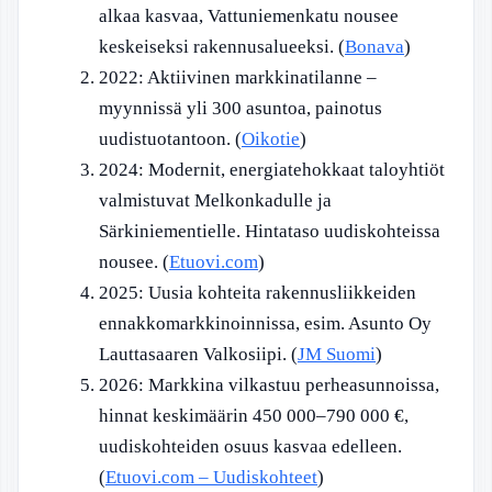
alkaa kasvaa, Vattuniemenkatu nousee
keskeiseksi rakennusalueeksi. (
Bonava
)
2022
: Aktiivinen markkinatilanne –
myynnissä yli 300 asuntoa, painotus
uudistuotantoon. (
Oikotie
)
2024
: Modernit, energiatehokkaat taloyhtiöt
valmistuvat Melkonkadulle ja
Särkiniementielle. Hintataso uudiskohteissa
nousee. (
Etuovi.com
)
2025
: Uusia kohteita rakennusliikkeiden
ennakkomarkkinoinnissa, esim. Asunto Oy
Lauttasaaren Valkosiipi. (
JM Suomi
)
2026
: Markkina vilkastuu perheasunnoissa,
hinnat keskimäärin 450 000–790 000 €,
uudiskohteiden osuus kasvaa edelleen.
(
Etuovi.com – Uudiskohteet
)