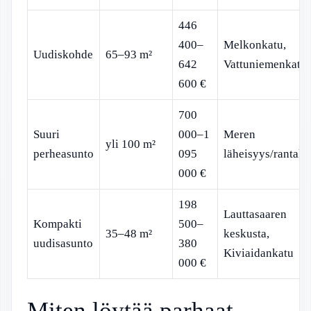
446
400–
Melkonkatu,
Uudiskohde
65–93 m²
642
Vattuniemenkatu
600 €
700
Suuri
000–1
Meren
yli 100 m²
perheasunto
095
läheisyys/rantaka
000 €
198
Lauttasaaren
Kompakti
500–
35–48 m²
keskusta,
uudisasunto
380
Kiviaidankatu
000 €
Miten löytää parhaat