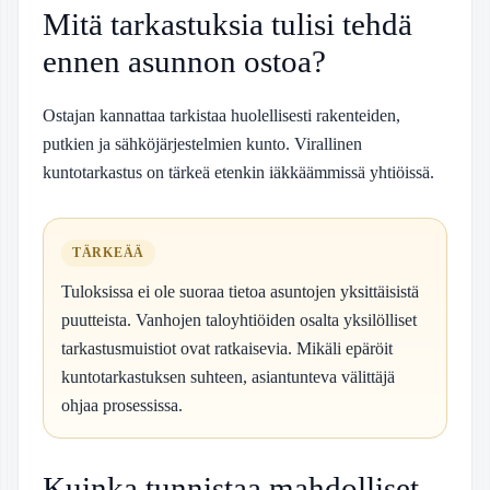
Mitä tarkastuksia tulisi tehdä
ennen asunnon ostoa?
Ostajan kannattaa tarkistaa huolellisesti rakenteiden,
putkien ja sähköjärjestelmien kunto. Virallinen
kuntotarkastus on tärkeä etenkin iäkkäämmissä yhtiöissä.
TÄRKEÄÄ
Tuloksissa ei ole suoraa tietoa asuntojen yksittäisistä
puutteista. Vanhojen taloyhtiöiden osalta yksilölliset
tarkastusmuistiot ovat ratkaisevia. Mikäli epäröit
kuntotarkastuksen suhteen, asiantunteva välittäjä
ohjaa prosessissa.
Kuinka tunnistaa mahdolliset