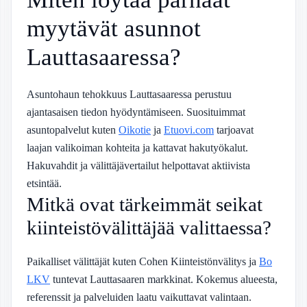
myytävät asunnot
Lauttasaaressa?
Asuntohaun tehokkuus Lauttasaaressa perustuu
ajantasaisen tiedon hyödyntämiseen. Suosituimmat
asuntopalvelut kuten
Oikotie
ja
Etuovi.com
tarjoavat
laajan valikoiman kohteita ja kattavat hakutyökalut.
Hakuvahdit ja välittäjävertailut helpottavat aktiivista
etsintää.
Mitkä ovat tärkeimmät seikat
kiinteistövälittäjää valittaessa?
Paikalliset välittäjät kuten Cohen Kiinteistönvälitys ja
Bo
LKV
tuntevat Lauttasaaren markkinat. Kokemus alueesta,
referenssit ja palveluiden laatu vaikuttavat valintaan.