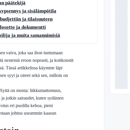
an päätekijä
 kypsennys ja sisälämpötila
budjettiin ja tilaisuuteen
losotto ja dokumentti
ilija ja muita samannimisiä
nen vaiva, joka saa ihon tuntumaan
ä nesteistä eroon nopeasti, ja kotikonstit
sä. Tässä artikkelissa käymme läpi
en syyt ja oireet sekä sen, milloin on
. Syitä on monia: liikkumattomuus,
 ja jotkin sairaudet, kuten sydämen
otus eri puolilla kehoa, pieni
lestaan johtuu useammin kaasun