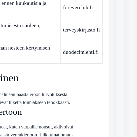
i ennen kuukautisia ja
foreverclub.fi
tumisesta suoleen,
terveyskirjasto.fi
man nesteen kertymisen
duodecimlehti.fi
minen
alutaan päästä eroon turvotuksesta
vat liikettä toimiakseen tehokkaasti.
ertoon
et, kuten varpaille nousut, aktivoivat
kaisin verenkiertoon. Liikkumattomuus