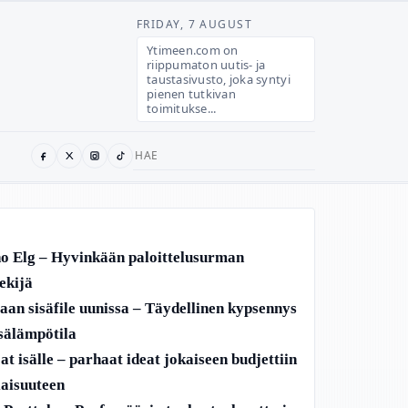
FRIDAY, 7 AUGUST
Ytimeen.com on
riippumaton uutis- ja
taustasivusto, joka syntyi
pienen tutkivan
toimitukse...
Search
for:
o Elg – Hyvinkään paloittelusurman
ekijä
aan sisäfile uunissa – Täydellinen kypsennys
isälämpötila
at isälle – parhaat ideat jokaiseen budjettiin
ilaisuuteen