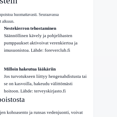
stein
enpoistoa huomattavasti. Seuraavassa
et alkuun.
Nestekierron tehostaminen
Säännöllinen kävely ja pohjelihasten
pumppaukset aktivoivat verenkiertoa ja
imusuonistoa. Lähde: foreverclub.fi
Milloin hakeutua lääkäriin
Jos turvotukseen liittyy hengenahdistusta tai
se on kasvoilla, hakeudu välittömästi
hoitoon. Lähde: terveyskirjasto.fi
oistosta
ojen kohoasento ja runsas vedenjuonti, voivat