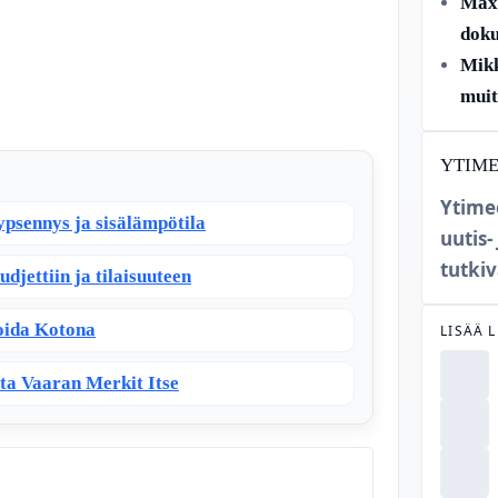
Max 
doku
Mikk
muit
YTIM
Ytime
ypsennys ja sisälämpötila
uutis-
tutkiv
udjettiin ja tilaisuuteen
Hoida Kotona
LISÄÄ 
sta Vaaran Merkit Itse