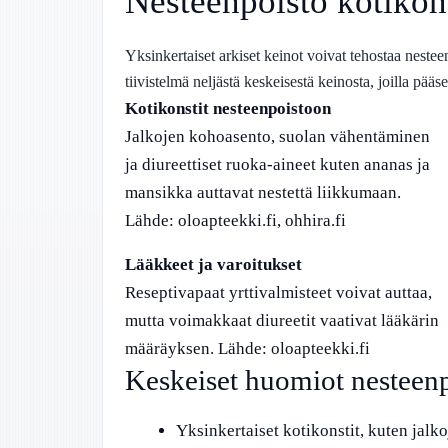
Nesteenpoisto kotikon
Yksinkertaiset arkiset keinot voivat tehostaa neste
tiivistelmä neljästä keskeisestä keinosta, joilla pääs
Kotikonstit nesteenpoistoon
Jalkojen kohoasento, suolan vähentäminen
ja diureettiset ruoka-aineet kuten ananas ja
mansikka auttavat nestettä liikkumaan.
Lähde: oloapteekki.fi, ohhira.fi
Lääkkeet ja varoitukset
Reseptivapaat yrttivalmisteet voivat auttaa,
mutta voimakkaat diureetit vaativat lääkärin
määräyksen. Lähde: oloapteekki.fi
Keskeiset huomiot nesteenp
Yksinkertaiset kotikonstit, kuten jalk