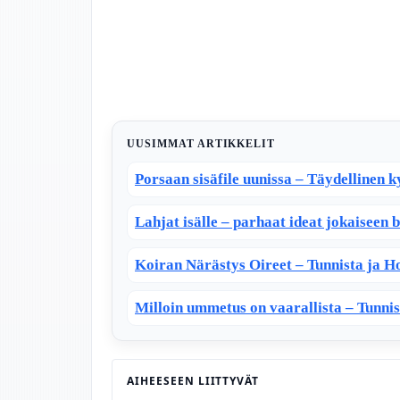
UUSIMMAT ARTIKKELIT
Porsaan sisäfile uunissa – Täydellinen k
Lahjat isälle – parhaat ideat jokaiseen b
Koiran Närästys Oireet – Tunnista ja 
Milloin ummetus on vaarallista – Tunni
AIHEESEEN LIITTYVÄT