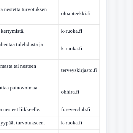
tä nestettä turvotuksen
oloapteekki.fi
kertymistä.
k-ruoka.fi
ähentää tulehdusta ja
k-ruoka.fi
mmasta tai nesteen
terveyskirjasto.fi
uttaa painovoimaa
ohhira.fi
 nesteet liikkeelle.
foreverclub.fi
syypäät turvotukseen.
k-ruoka.fi