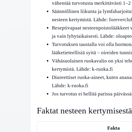
vähentää turvotusta merkittävästi 1–2 
Säännöllinen liikunta ja lymfaharjoitu
nesteen kertymistä. Lähde: foreverclub
Reseptivapaat nesteenpoistolääkkeet vo
ja vain lyhytaikaisesti. Lähde: oloapte
Turvotuksen taustalla voi olla hormonaa
lääketieteellisiä syitä – oireiden tunn
Vähäsuolainen ruokavalio on yksi teh
kertymistä. Lähde: k-ruoka.fi
Diureettiset ruoka-aineet, kuten anana
Lähde: k-ruoka.fi
Jos turvotus ei hellitä parissa päiväss
Faktat nesteen kertymisestä
Fakta