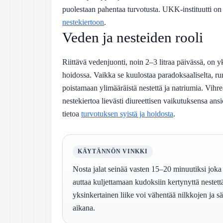
puolestaan pahentaa turvotusta. UKK-instituutti on
nestekiertoon
.
Veden ja nesteiden rooli
Riittävä vedenjuonti, noin 2–3 litraa päivässä, on y
hoidossa. Vaikka se kuulostaa paradoksaaliselta, r
poistamaan ylimääräistä nestettä ja natriumia. Vihre
nestekiertoa lievästi diureettisen vaikutuksensa ansi
tietoa
turvotuksen syistä ja hoidosta
.
KÄYTÄNNÖN VINKKI
Nosta jalat seinää vasten 15–20 minuutiksi jok
auttaa kuljettamaan kudoksiin kertynyttä nestet
yksinkertainen liike voi vähentää nilkkojen ja s
aikana.