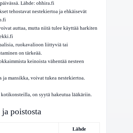
päivässä. Lähde: ohhira.fi
kset tehostavat nestekiertoa ja ehkäisevät
.fi
ivat auttaa, mutta niitä tulee käyttää harkiten
ekki.fi
lisia, ruokavalioon liittyviä tai
istaminen on tärkeää.
okkaimmista keinoista vähentää nesteen
s ja mansikka, voivat tukea nestekiertoa.
ä kotikonsteilla, on syytä hakeutua lääkäriin.
 ja poistosta
Lähde