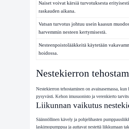
Naiset voivat kärsiä turvotuksesta erityisest
raskauden aikana.
Vatsan turvotus johtuu usein kaasun muodos
harvemmin nesteen kertymisestä.
Nesteenpoistolääkkeitä käytetään vakavam
hoidossa.
Nestekierron tehosta
Nestekierron tehostaminen on avainasemassa, kun h
pysyvästi. Kehon imusuonisto ja verenkierto tarvitse
Liikunnan vaikutus nesteki
Säännöllinen kävely ja pohjelihasten pumppausliikke
laskimopumppua ja auttavat nestettä liikkumaan ta