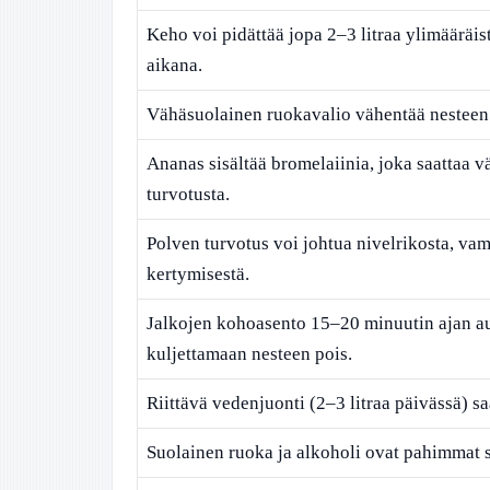
Keho voi pidättää jopa 2–3 litraa ylimääräis
aikana.
Vähäsuolainen ruokavalio vähentää nesteen 
Ananas sisältää bromelaiinia, joka saattaa v
turvotusta.
Polven turvotus voi johtua nivelrikosta, va
kertymisestä.
Jalkojen kohoasento 15–20 minuutin ajan a
kuljettamaan nesteen pois.
Riittävä vedenjuonti (2–3 litraa päivässä) saa
Suolainen ruoka ja alkoholi ovat pahimmat 