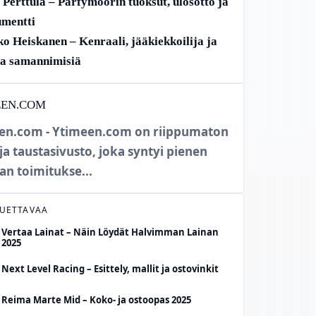
Perttula – Parfymöörin tuoksut, ulosotto ja
mentti
o Heiskanen – Kenraali, jääkiekkoilija ja
a samannimisiä
EEN.COM
en.com - Ytimeen.com on riippumaton
 ja taustasivusto, joka syntyi pienen
an toimitukse...
LUETTAVAA
Vertaa Lainat – Näin Löydät Halvimman Lainan
2025
Next Level Racing – Esittely, mallit ja ostovinkit
Reima Marte Mid – Koko- ja ostoopas 2025