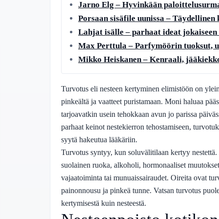
Jarno Elg – Hyvinkään paloittelusurm
Porsaan sisäfile uunissa – Täydellinen
Lahjat isälle – parhaat ideat jokaiseen 
Max Perttula – Parfymöörin tuoksut, u
Mikko Heiskanen – Kenraali, jääkiekko
Turvotus eli nesteen kertyminen elimistöön on ylei
pinkeältä ja vaatteet puristamaan. Moni haluaa pääst
tarjoavatkin usein tehokkaan avun jo parissa päiväs
parhaat keinot nestekierron tehostamiseen, turvotuks
syytä hakeutua lääkäriin.
Turvotus syntyy, kun soluvälitilaan kertyy nestettä
suolainen ruoka, alkoholi, hormonaaliset muutokset
vajaatoiminta tai munuaissairaudet. Oireita ovat turv
painonnousu ja pinkeä tunne. Vatsan turvotus puo
kertymisestä kuin nesteestä.