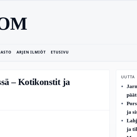
COM
MASTO
ARJEN ILMIÖT
ETUSIVU
UUTTA
ssä – Kotikonstit ja
Jarn
päät
Pors
ja s
Lahj
ja t