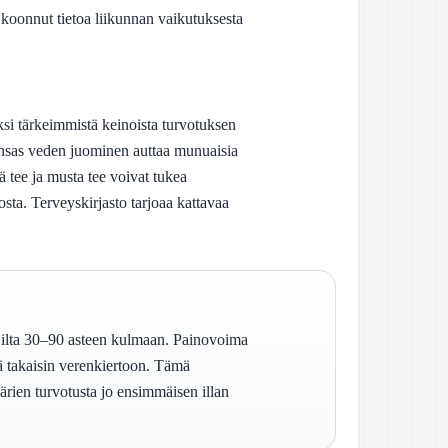
 koonnut tietoa liikunnan vaikutuksesta
ksi tärkeimmistä keinoista turvotuksen
unsas veden juominen auttaa munuaisia
ä tee ja musta tee voivat tukea
osta. Terveyskirjasto tarjoaa kattavaa
a ilta 30–90 asteen kulmaan. Painovoima
tä takaisin verenkiertoon. Tämä
äärien turvotusta jo ensimmäisen illan