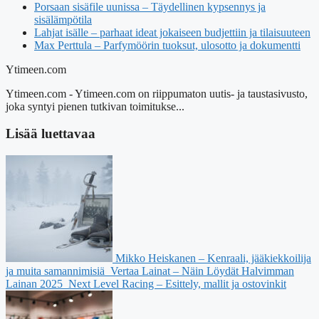
Porsaan sisäfile uunissa – Täydellinen kypsennys ja
sisälämpötila
Lahjat isälle – parhaat ideat jokaiseen budjettiin ja tilaisuuteen
Max Perttula – Parfymöörin tuoksut, ulosotto ja dokumentti
Ytimeen.com
Ytimeen.com - Ytimeen.com on riippumaton uutis- ja taustasivusto,
joka syntyi pienen tutkivan toimitukse...
Lisää luettavaa
Mikko Heiskanen – Kenraali, jääkiekkoilija
ja muita samannimisiä
Vertaa Lainat – Näin Löydät Halvimman
Lainan 2025
Next Level Racing – Esittely, mallit ja ostovinkit