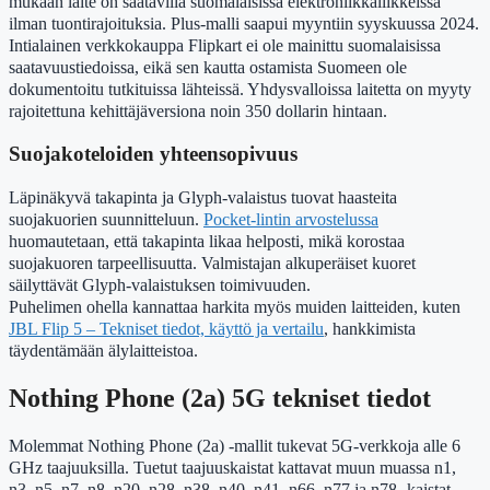
mukaan laite on saatavilla suomalaisissa elektroniikkaliikkeissä
ilman tuontirajoituksia. Plus-malli saapui myyntiin syyskuussa 2024.
Intialainen verkkokauppa Flipkart ei ole mainittu suomalaisissa
saatavuustiedoissa, eikä sen kautta ostamista Suomeen ole
dokumentoitu tutkituissa lähteissä. Yhdysvalloissa laitetta on myyty
rajoitettuna kehittäjäversiona noin 350 dollarin hintaan.
Suojakoteloiden yhteensopivuus
Läpinäkyvä takapinta ja Glyph-valaistus tuovat haasteita
suojakuorien suunnitteluun.
Pocket-lintin arvostelussa
huomautetaan, että takapinta likaa helposti, mikä korostaa
suojakuoren tarpeellisuutta. Valmistajan alkuperäiset kuoret
säilyttävät Glyph-valaistuksen toimivuuden.
Puhelimen ohella kannattaa harkita myös muiden laitteiden, kuten
JBL Flip 5 – Tekniset tiedot, käyttö ja vertailu
, hankkimista
täydentämään älylaitteistoa.
Nothing Phone (2a) 5G tekniset tiedot
Molemmat Nothing Phone (2a) -mallit tukevat 5G-verkkoja alle 6
GHz taajuuksilla. Tuetut taajuuskaistat kattavat muun muassa n1,
n3, n5, n7, n8, n20, n28, n38, n40, n41, n66, n77 ja n78 -kaistat,