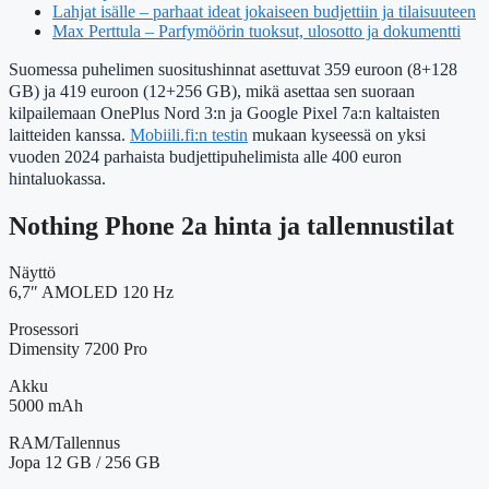
Lahjat isälle – parhaat ideat jokaiseen budjettiin ja tilaisuuteen
Max Perttula – Parfymöörin tuoksut, ulosotto ja dokumentti
Suomessa puhelimen suositushinnat asettuvat 359 euroon (8+128
GB) ja 419 euroon (12+256 GB), mikä asettaa sen suoraan
kilpailemaan OnePlus Nord 3:n ja Google Pixel 7a:n kaltaisten
laitteiden kanssa.
Mobiili.fi:n testin
mukaan kyseessä on yksi
vuoden 2024 parhaista budjettipuhelimista alle 400 euron
hintaluokassa.
Nothing Phone 2a hinta ja tallennustilat
Näyttö
6,7″ AMOLED 120 Hz
Prosessori
Dimensity 7200 Pro
Akku
5000 mAh
RAM/Tallennus
Jopa 12 GB / 256 GB