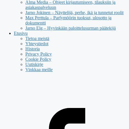
Alma Media – Ohjeet kirjautumiseen, tilauksiin ja
asiakaspalveluun
Jarno Jokinen – Näyttelijä, perhe, ikä ja tunnetut roolit
Max Perttula – Parfymöörin tuoksut, ulosotto ja
dokumentti
Jarno Elg – Hyvinkään paloittelusurman päätekijä
Etusivu
Tietoa meistä
Yhteystiedot
Historia
Privacy Policy
Cookie Policy
Uutiskirje
Vinkkaa meille