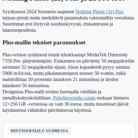
Syyskuussa 2024 Suomeen saapunut
Nothing Phone (2a) Plus
tarjoaa pieniä mutta merkittäviä parannuksia vakiomalliin verrattuna.
Suurimmat erot löytyvät suorituskyvystä, etukamerasta ja
latausnopeudesta.
Plus-mallin tekniset parannukset
Plus-version sydämenä toimii tehokkaampi MediaTek Dimensity
7350 Pro -järjestelmäpiiri. Etukamera on päivitetty 50 megapikseliin
aiemman 32 megapikselin sijaan. Akun kapasiteetti pysyy samana
5000 mAh:ssä, mutta pikalatausnopeus nousee 50 wattiin, mikä
mahdollistaa 50 prosentin latauksen 21 minuutissa ja täyden
latauksen 56 minuutissa.
Designissa Plus-malli erottuu harmaalla värillään ja
metalliyksityiskohdillaan.
Puhelinvertailu.comin
mukaan hintaero
12+256 GB -versioissa on vain 30 euroa, mutta muutokset jäävät
käytännössä vähäisiksi päivittäisessä käytössä.
HINTAVERTAILU SUOMESSA