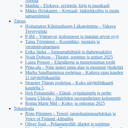
Areena
Matilda – Elokuva, ravintola, kirja ja musikaali
Mikko Heiskanen – Kenraali, jääkiekkoilija ja muita
samannimisiä
Talous
Hoitamaton Kilpirauhasen Liikatoiminta – Vakava
Terveysriski
P-Bil – Viitearvot, kohonneen ja matalan arvon syyt
Taina Törmänen – Koomikko, juontaja ja
viestintävalmentaja
Erika Jänkä – Ampumahiihtäjä ja diabetesaktiivi
Noah Dobson – Tilastot, sopimus ja uutiset 2025
Laura Prepon – Elämäkerta ja tunnetuimmat roolit
Pinta-ala – Näin lasket pinta-alan ja muunnat yksiköitä
Murha Sandhamnissa rooleissa – Kattava opas kauden
11 näyttelijäkaartiin
Stranger Things rooleissa – Koko näyttelijäkaarti
kaudella 5
Heli Palsanmäki – Elämä, syöpätaistelu ja perhe
Sanna Ukkola – Iltalehden suorapuheinen kolumnisti
Reima Marte Mid – Koko- ja ostoopas 2025
Teknologia
Risto Piirainen – Tenori, tangokuningasehdokas ja
Voice of Finland -kilpailija
Oliver Suni – Pelaajaprofiili, tilastot ja sopimus