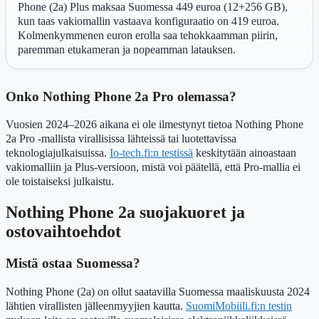
Phone (2a) Plus maksaa Suomessa 449 euroa (12+256 GB),
kun taas vakiomallin vastaava konfiguraatio on 419 euroa.
Kolmenkymmenen euron erolla saa tehokkaamman piirin,
paremman etukameran ja nopeamman latauksen.
Onko Nothing Phone 2a Pro olemassa?
Vuosien 2024–2026 aikana ei ole ilmestynyt tietoa Nothing Phone
2a Pro -mallista virallisissa lähteissä tai luotettavissa
teknologiajulkaisuissa.
Io-tech.fi:n testissä
keskitytään ainoastaan
vakiomalliin ja Plus-versioon, mistä voi päätellä, että Pro-mallia ei
ole toistaiseksi julkaistu.
Nothing Phone 2a suojakuoret ja
ostovaihtoehdot
Mistä ostaa Suomessa?
Nothing Phone (2a) on ollut saatavilla Suomessa maaliskuusta 2024
lähtien virallisten jälleenmyyjien kautta.
SuomiMobiili.fi:n testin