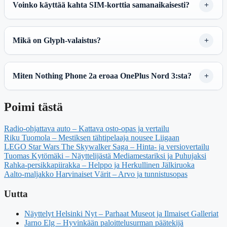
Voinko käyttää kahta SIM-korttia samanaikaisesti?
Mikä on Glyph-valaistus?
Miten Nothing Phone 2a eroaa OnePlus Nord 3:sta?
Poimi tästä
Radio-ohjattava auto – Kattava osto-opas ja vertailu
Riku Tuomola – Mestiksen tähtipelaaja nousee Liigaan
LEGO Star Wars The Skywalker Saga – Hinta- ja versiovertailu
Tuomas Kytömäki – Näyttelijästä Mediamestariksi ja Puhujaksi
Rahka-persikkapiirakka – Helppo ja Herkullinen Jälkiruoka
Aalto-maljakko Harvinaiset Värit – Arvo ja tunnistusopas
Uutta
Näyttelyt Helsinki Nyt – Parhaat Museot ja Ilmaiset Galleriat
Jarno Elg – Hyvinkään paloittelusurman päätekijä