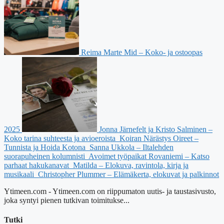
Reima Marte Mid – Koko- ja ostoopas
2025
Jonna Järnefelt ja Kristo Salminen –
Koko tarina suhteesta ja avioeroista
Koiran Närästys Oireet –
Tunnista ja Hoida Kotona
Sanna Ukkola – Iltalehden
suorapuheinen kolumnisti
Avoimet työpaikat Rovaniemi – Katso
parhaat hakukanavat
Matilda – Elokuva, ravintola, kirja ja
musikaali
Christopher Plummer – Elämäkerta, elokuvat ja palkinnot
Ytimeen.com - Ytimeen.com on riippumaton uutis- ja taustasivusto,
joka syntyi pienen tutkivan toimitukse...
Tutki