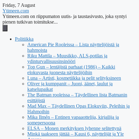
Friday, 7 August
Ytimeen.com
Ytimeen.com on riippumaton uutis- ja taustasivusto, joka syntyi
pienen tutkivan toimitukse...
Politiikka
American Pie Rooleissa – Lista näyttelijöistä ja
hahmoista
Riku Mattila – Muusikko, ALS-potilas ja
ydinturvallisuusinsinööri
Top Gun – lentäjistä parhaat (1986) – Kaikki
elokuvasta juonesta näyttelijöihin
Luna – Artisti, kosmetiikka ja pelit selityksineen
Oliver ja kumppanit – Juoni, äänet, laulut ja
katselupaikat
The Batman rooleissa – Täydellinen lista Batmanin
esittäjistä
Mad Max – Täydellinen Opas Elokuviin, Peleihin ja
Hahmoihin
Mika Ilmén – Entinen vapaaottelija, kirjailija ja
somepersoona
ELSA – Monen merkityksen lyhenne selitettynä
Minkä taakseen jättää – Kausi 6, näyttelijät ja Yle