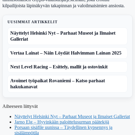
kilpailijoista läpinäkyvän takapinnan ja valoilmaisimien ansiosta.
UUSIMMAT ARTIKKELIT
Näyttelyt Helsinki Nyt – Parhaat Museot ja Ilmaiset
Galleriat
Vertaa Lainat – Näin Löydät Halvimman Lainan 2025
Next Level Racing – Esittely, mallit ja ostovinkit
Avoimet työpaikat Rovaniemi – Katso parhaat
hakukanavat
Aiheeseen liittyvät
Näyttelyt Helsinki Nyt – Parhaat Museot ja Ilmaiset Galleriat
Jarno Elg – Hyvinkään paloittelusurman päätekijä
Porsaan sisäfile uunissa – Täydellinen kypsennys ja
sisälämpötila