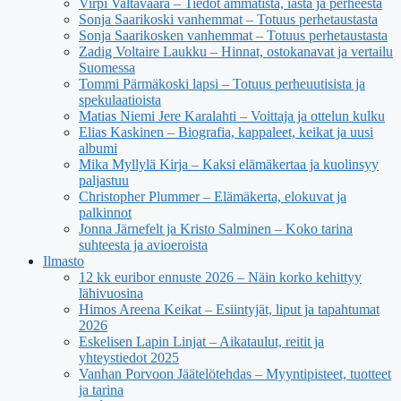
Virpi Valtavaara – Tiedot ammatista, iästä ja perheestä
Sonja Saarikoski vanhemmat – Totuus perhetaustasta
Sonja Saarikosken vanhemmat – Totuus perhetaustasta
Zadig Voltaire Laukku – Hinnat, ostokanavat ja vertailu
Suomessa
Tommi Pärmäkoski lapsi – Totuus perheuutisista ja
spekulaatioista
Matias Niemi Jere Karalahti – Voittaja ja ottelun kulku
Elias Kaskinen – Biografia, kappaleet, keikat ja uusi
albumi
Mika Myllylä Kirja – Kaksi elämäkertaa ja kuolinsyy
paljastuu
Christopher Plummer – Elämäkerta, elokuvat ja
palkinnot
Jonna Järnefelt ja Kristo Salminen – Koko tarina
suhteesta ja avioeroista
Ilmasto
12 kk euribor ennuste 2026 – Näin korko kehittyy
lähivuosina
Himos Areena Keikat – Esiintyjät, liput ja tapahtumat
2026
Eskelisen Lapin Linjat – Aikataulut, reitit ja
yhteystiedot 2025
Vanhan Porvoon Jäätelötehdas – Myyntipisteet, tuotteet
ja tarina