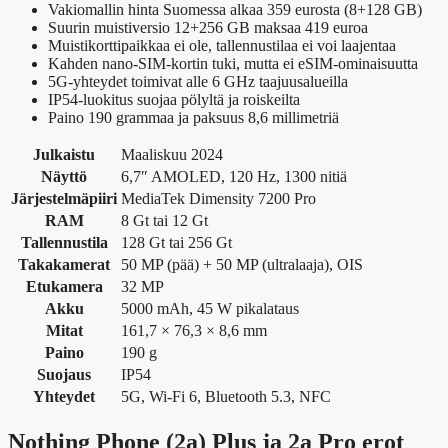
Vakiomallin hinta Suomessa alkaa 359 eurosta (8+128 GB)
Suurin muistiversio 12+256 GB maksaa 419 euroa
Muistikorttipaikkaa ei ole, tallennustilaa ei voi laajentaa
Kahden nano-SIM-kortin tuki, mutta ei eSIM-ominaisuutta
5G-yhteydet toimivat alle 6 GHz taajuusalueilla
IP54-luokitus suojaa pölyltä ja roiskeilta
Paino 190 grammaa ja paksuus 8,6 millimetriä
Julkaistu
Maaliskuu 2024
Näyttö
6,7″ AMOLED, 120 Hz, 1300 nitiä
Järjestelmäpiiri
MediaTek Dimensity 7200 Pro
RAM
8 Gt tai 12 Gt
Tallennustila
128 Gt tai 256 Gt
Takakamerat
50 MP (pää) + 50 MP (ultralaaja), OIS
Etukamera
32 MP
Akku
5000 mAh, 45 W pikalataus
Mitat
161,7 × 76,3 × 8,6 mm
Paino
190 g
Suojaus
IP54
Yhteydet
5G, Wi-Fi 6, Bluetooth 5.3, NFC
Nothing Phone (2a) Plus ja 2a Pro erot