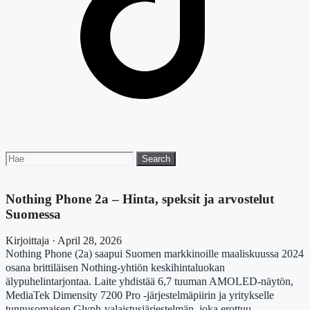
Search
Search
for:
Nothing Phone 2a – Hinta, speksit ja arvostelut
Suomessa
Kirjoittaja · April 28, 2026
Nothing Phone (2a) saapui Suomen markkinoille maaliskuussa 2024
osana brittiläisen Nothing-yhtiön keskihintaluokan
älypuhelintarjontaa. Laite yhdistää 6,7 tuuman AMOLED-näytön,
MediaTek Dimensity 7200 Pro -järjestelmäpiirin ja yritykselle
tunnusomaisen Glyph-valaistusjärjestelmän, joka erottuu