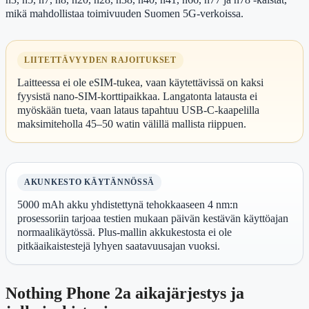
mikä mahdollistaa toimivuuden Suomen 5G-verkoissa.
LIITETTÄVYYDEN RAJOITUKSET
Laitteessa ei ole eSIM-tukea, vaan käytettävissä on kaksi
fyysistä nano-SIM-korttipaikkaa. Langatonta latausta ei
myöskään tueta, vaan lataus tapahtuu USB-C-kaapelilla
maksimiteholla 45–50 watin välillä mallista riippuen.
AKUNKESTO KÄYTÄNNÖSSÄ
5000 mAh akku yhdistettynä tehokkaaseen 4 nm:n
prosessoriin tarjoaa testien mukaan päivän kestävän käyttöajan
normaalikäytössä. Plus-mallin akkukestosta ei ole
pitkäaikaistestejä lyhyen saatavuusajan vuoksi.
Nothing Phone 2a aikajärjestys ja