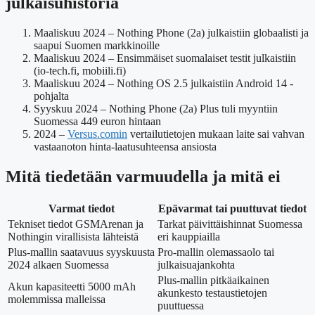
julkaisuhistoria
Maaliskuu 2024
– Nothing Phone (2a) julkaistiin globaalisti ja
saapui Suomen markkinoille
Maaliskuu 2024
– Ensimmäiset suomalaiset testit julkaistiin
(io-tech.fi, mobiili.fi)
Maaliskuu 2024
– Nothing OS 2.5 julkaistiin Android 14 -
pohjalta
Syyskuu 2024
– Nothing Phone (2a) Plus tuli myyntiin
Suomessa 449 euron hintaan
2024
–
Versus.comin
vertailutietojen mukaan laite sai vahvan
vastaanoton hinta-laatusuhteensa ansiosta
Mitä tiedetään varmuudella ja mitä ei
Varmat tiedot
Epävarmat tai puuttuvat tiedot
Tekniset tiedot GSMArenan ja
Tarkat päivittäishinnat Suomessa
Nothingin virallisista lähteistä
eri kauppiailla
Plus-mallin saatavuus syyskuusta
Pro-mallin olemassaolo tai
2024 alkaen Suomessa
julkaisuajankohta
Plus-mallin pitkäaikainen
Akun kapasiteetti 5000 mAh
akunkesto testaustietojen
molemmissa malleissa
puuttuessa