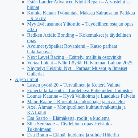
Estée Lauder Advanced Night Repair – Arvostelut ja
hinnat
Kuinka Kauan Työnantaja Maksaa Sairausajan Palkkaa
– 9-56 pv
Myytävät asunnot Ylitornio – Täydellinen ostajan opas
2025
Redken Acidic Bonding – Kokemukset ja täydellinen
opas
Avoimet työpaikat Rovaniemi – Katso parhaat
hakukanavat
Next Level Racing – Esittely, mallit ja ostovinkit
Vertaa Lainat – Näin Löydät Halvimman Lainan 2025
Näyttelyt Helsinki Nyt – Parhaat Museot ja Ilmaiset
Galleriat
Arjen ilmiöt
Lasten pyörä 20 – Turvallinen ja Ketterä Valinta
Fonecta kuka soitti – Luotettava Puheluiden Tunnistus
Lounas Kaarina – Hyvä Valikoima ja Laadukas Palvelu
Manu Raahe – Ruokali ta, aukioloajat ja arvo telut
Axel Åhman – Monipuolinen kulttuurivaikuttaja ja
KAJ-tähti
Esa Saario – Elämäkerta, roolit ja kuolema
Silja Serenade – Täydellinen opas Helsinki-
Tukholmaan
Eva Braun – Elämä, kuolema ja suhde Hitleriin