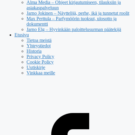
Alma Media – Ohjeet kirjautumiseen, tilauksiin ja
asiakaspalveluun
Jarno Jokinen – Näyttelijä, perhe, ikä ja tunnetut roolit
Max Perttula – Parfymöörin tuoksut, ulosotto ja
dokumentti
Jarno Elg – Hyvinkään paloittelusurman päätekijä
Etusivu
Tietoa meistä
Yhteystiedot
Historia
Privacy Policy
Cookie Policy
Uutiskirje
Vinkkaa meille