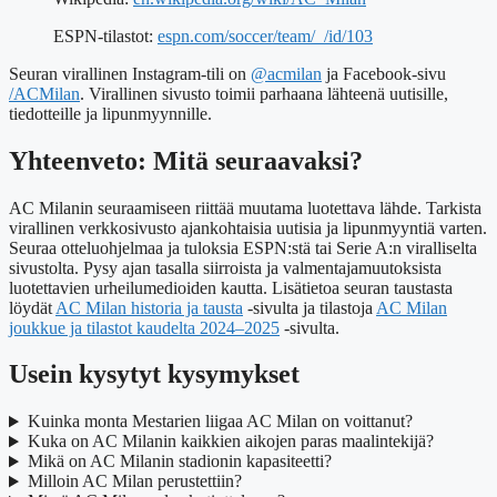
ESPN-tilastot:
espn.com/soccer/team/_/id/103
Seuran virallinen Instagram-tili on
@acmilan
ja Facebook-sivu
/ACMilan
. Virallinen sivusto toimii parhaana lähteenä uutisille,
tiedotteille ja lipunmyynnille.
Yhteenveto: Mitä seuraavaksi?
AC Milanin seuraamiseen riittää muutama luotettava lähde. Tarkista
virallinen verkkosivusto ajankohtaisia uutisia ja lipunmyyntiä varten.
Seuraa otteluohjelmaa ja tuloksia ESPN:stä tai Serie A:n viralliselta
sivustolta. Pysy ajan tasalla siirroista ja valmentajamuutoksista
luotettavien urheilumedioiden kautta. Lisätietoa seuran taustasta
löydät
AC Milan historia ja tausta
-sivulta ja tilastoja
AC Milan
joukkue ja tilastot kaudelta 2024–2025
-sivulta.
Usein kysytyt kysymykset
Kuinka monta Mestarien liigaa AC Milan on voittanut?
Kuka on AC Milanin kaikkien aikojen paras maalintekijä?
Mikä on AC Milanin stadionin kapasiteetti?
Milloin AC Milan perustettiin?