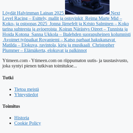
Löydät Halvimman Lainan 2025
Next
Level Racing – Esittely, mallit ja ostovinkit
Reima Marte Mid –
Koko- ja ostoopas 2025
Jonna Järnefelt ja Kristo Salminen – Koko
tarina suhteesta ja avioeroista
Koiran Närästys Oireet – Tunnista ja
Hoida Kotona
Sanna Ukkola – Iltalehden suorapuheinen kolumnisti
Avoimet työpaikat Rovaniemi – Katso parhaat hakukanavat
Matilda – Elokuva, ravintola, kirja ja musikaali
Christopher
Plummer – Elämäkerta, elokuvat ja palkinnot
Ytimeen.com - Ytimeen.com on riippumaton uutis- ja taustasivusto,
joka syntyi pienen tutkivan toimitukse...
Tutki
Tietoa meistä
Yhteystiedot
Toimitus
Historia
Cookie Policy