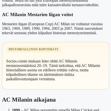
voittoa. Seura on siis yksi Euroopan menestyneimmistä
jalkapalloseuroista mitä tulee kansainvälisiin turnausvoittoihin.
AC Milanin Mestarien liigan voitot
Mestarien liigan (European Cup) AC Milan on voittanut vuosina
1963, 1969, 1989, 1990, 1994, 2003 ja 2007. Nämä saavutukset
tekevät seurasta yhden kilpailun historian menestyneimmistä.
HISTORIALLINEN KONTEKSTI
Socios.comin mukaan Inter ohitti AC Milanin
mestaruusmäärässä 20–19. Tämä tarkoittaa, että AC Milanin
historiallinen asema on edelleen erittäin vahva, mutta
kilpailullinen tilanne on äärimmäisen tiukka
paikallisvastustajaan verrattuna.
AC Milanin aikajana
1899
– AC Milan perustettiin nimellä Milan Cricket and