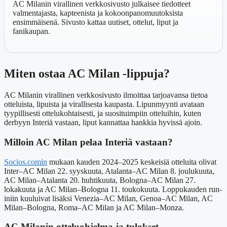
AC Milanin virallinen verkkosivusto julkaisee tiedotteet
valmentajasta, kapteenista ja kokoonpanomuutoksista
ensimmäisenä. Sivusto kattaa uutiset, ottelut, liput ja
fanikaupan.
Miten ostaa AC Milan -lippuja?
AC Milanin virallinen verkkosivusto ilmoittaa tarjoavansa tietoa
otteluista, lipuista ja virallisesta kaupasta. Lipunmyynti avataan
tyypillisesti ottelukohtaisesti, ja suosituimpiin otteluihin, kuten
derbyyn Interiä vastaan, liput kannattaa hankkia hyvissä ajoin.
Milloin AC Milan pelaa Interiä vastaan?
Socios.comin
mukaan kauden 2024–2025 keskeisiä otteluita olivat
Inter–AC Milan 22. syyskuuta, Atalanta–AC Milan 8. joulukuuta,
AC Milan–Atalanta 20. huhtikuuta, Bologna–AC Milan 27.
lokakuuta ja AC Milan–Bologna 11. toukokuuta. Loppukauden run-
iniin kuuluivat lisäksi Venezia–AC Milan, Genoa–AC Milan, AC
Milan–Bologna, Roma–AC Milan ja AC Milan–Monza.
AC Milanin otteluohjelma ja tulokset