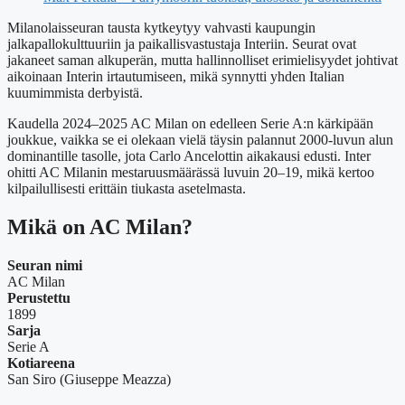
Milanolaisseuran tausta kytkeytyy vahvasti kaupungin
jalkapallokulttuuriin ja paikallisvastustaja Interiin. Seurat ovat
jakaneet saman alkuperän, mutta hallinnolliset erimielisyydet johtivat
aikoinaan Interin irtautumiseen, mikä synnytti yhden Italian
kuumimmista derbyistä.
Kaudella 2024–2025 AC Milan on edelleen Serie A:n kärkipään
joukkue, vaikka se ei olekaan vielä täysin palannut 2000-luvun alun
dominantille tasolle, jota Carlo Ancelottin aikakausi edusti. Inter
ohitti AC Milanin mestaruusmäärässä luvuin 20–19, mikä kertoo
kilpailullisesti erittäin tiukasta asetelmasta.
Mikä on AC Milan?
Seuran nimi
AC Milan
Perustettu
1899
Sarja
Serie A
Kotiareena
San Siro (Giuseppe Meazza)