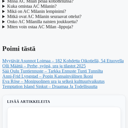
Missä AC Milan pelaa kotiottelunsa?
Kuka omistaa AC Milanin?
Mikä on AC Milanin lempinimi?
Mitkä ovat AC Milanin seuraavat ottelut?
Onko AC Milanilla naisten joukkuetta?
Miten voin ostaa AC Milan -lippuja?
Poimi tästä
Myytävät Asunnot Loimaa – 182 Kohdetta Oikotiellä, 54 Etuovella
Olli Määttä – Perhe, syöpä, ura ja tilastot 2025
Sää Oulu Tuntiennuste – Tarkka Ennuste Tunti Tunnilta
Anni-Frid Lyngstad – Popin Kansainvälinen Ikoni
Eva Röse – Monipuolinen ura ja selkeä kulttuurivaikutus
Temptation Island Sinkut – Draamaa Ja Todellisuutta
LISÄÄ ARTIKKELEITA