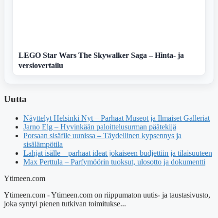
LEGO Star Wars The Skywalker Saga – Hinta- ja
versiovertailu
Uutta
Näyttelyt Helsinki Nyt – Parhaat Museot ja Ilmaiset Galleriat
Jarno Elg – Hyvinkään paloittelusurman päätekijä
Porsaan sisäfile uunissa – Täydellinen kypsennys ja
sisälämpötila
Lahjat isälle – parhaat ideat jokaiseen budjettiin ja tilaisuuteen
Max Perttula – Parfymöörin tuoksut, ulosotto ja dokumentti
Ytimeen.com
Ytimeen.com - Ytimeen.com on riippumaton uutis- ja taustasivusto,
joka syntyi pienen tutkivan toimitukse...