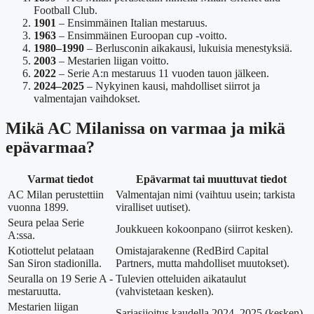
Football Club.
1901
– Ensimmäinen Italian mestaruus.
1963
– Ensimmäinen Euroopan cup -voitto.
1980–1990
– Berlusconin aikakausi, lukuisia menestyksiä.
2003
– Mestarien liigan voitto.
2022
– Serie A:n mestaruus 11 vuoden tauon jälkeen.
2024–2025
– Nykyinen kausi, mahdolliset siirrot ja
valmentajan vaihdokset.
Mikä AC Milanissa on varmaa ja mikä
epävarmaa?
Varmat tiedot
Epävarmat tai muuttuvat tiedot
AC Milan perustettiin
Valmentajan nimi (vaihtuu usein; tarkista
vuonna 1899.
viralliset uutiset).
Seura pelaa Serie
Joukkueen kokoonpano (siirrot kesken).
A:ssa.
Kotiottelut pelataan
Omistajarakenne (RedBird Capital
San Siron stadionilla.
Partners, mutta mahdolliset muutokset).
Seuralla on 19 Serie A -
Tulevien otteluiden aikataulut
mestaruutta.
(vahvistetaan kesken).
Mestarien liigan
Sarjasijoitus kaudella 2024–2025 (kesken).