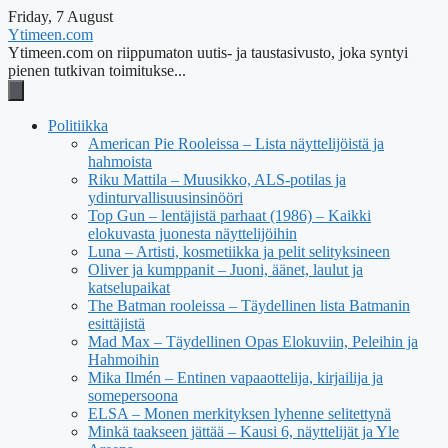
Friday, 7 August
Ytimeen.com
Ytimeen.com on riippumaton uutis- ja taustasivusto, joka syntyi
pienen tutkivan toimitukse...
Politiikka
American Pie Rooleissa – Lista näyttelijöistä ja
hahmoista
Riku Mattila – Muusikko, ALS-potilas ja
ydinturvallisuusinsinööri
Top Gun – lentäjistä parhaat (1986) – Kaikki
elokuvasta juonesta näyttelijöihin
Luna – Artisti, kosmetiikka ja pelit selityksineen
Oliver ja kumppanit – Juoni, äänet, laulut ja
katselupaikat
The Batman rooleissa – Täydellinen lista Batmanin
esittäjistä
Mad Max – Täydellinen Opas Elokuviin, Peleihin ja
Hahmoihin
Mika Ilmén – Entinen vapaaottelija, kirjailija ja
somepersoona
ELSA – Monen merkityksen lyhenne selitettynä
Minkä taakseen jättää – Kausi 6, näyttelijät ja Yle