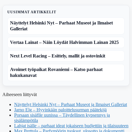
UUSIMMAT ARTIKKELIT
Näyttelyt Helsinki Nyt – Parhaat Museot ja Ilmaiset
Galleriat
Vertaa Lainat – Näin Löydät Halvimman Lainan 2025
Next Level Racing – Esittely, mallit ja ostovinkit
Avoimet työpaikat Rovaniemi – Katso parhaat
hakukanavat
Aiheeseen liittyvät
Näyttelyt Helsinki Nyt – Parhaat Museot ja Ilmaiset Galleriat
Jarno Elg – Hyvinkään paloittelusurman päätekijä
Porsaan sisäfile uunissa – Täydellinen kypsennys ja
sisälämpötila
Lahjat isälle – parhaat ideat jokaiseen budjettiin ja tilaisuuteen
Max Perttula – Parfymöörin tuoksut, ulosotto ja dokumentti