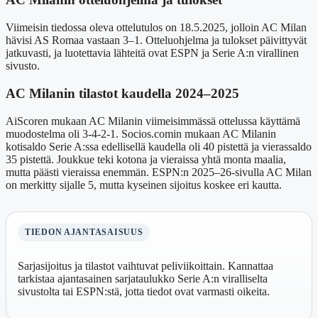
Viimeisin tiedossa oleva ottelutulos on 18.5.2025, jolloin AC Milan
hävisi AS Romaa vastaan 3–1. Otteluohjelma ja tulokset päivittyvät
jatkuvasti, ja luotettavia lähteitä ovat ESPN ja Serie A:n virallinen
sivusto.
AC Milanin tilastot kaudella 2024–2025
AiScoren mukaan AC Milanin viimeisimmässä ottelussa käyttämä
muodostelma oli 3-4-2-1. Socios.comin mukaan AC Milanin
kotisaldo Serie A:ssa edellisellä kaudella oli 40 pistettä ja vierassaldo
35 pistettä. Joukkue teki kotona ja vieraissa yhtä monta maalia,
mutta päästi vieraissa enemmän. ESPN:n 2025–26-sivulla AC Milan
on merkitty sijalle 5, mutta kyseinen sijoitus koskee eri kautta.
TIEDON AJANTASAISUUS
Sarjasijoitus ja tilastot vaihtuvat peliviikoittain. Kannattaa
tarkistaa ajantasainen sarjataulukko Serie A:n viralliselta
sivustolta tai ESPN:stä, jotta tiedot ovat varmasti oikeita.