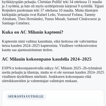
hyökkäyspään pelaajia. Christian Pulišić teki 34 ottelussa 11 maalia
ja 3 syöttöä, ja hän oli myös syöttöpörssin kärjessä 9 syötöllä. Tijjani
Reijnders puolestaan teki 37 ottelussa 10 maalia. Muita tilastojen
kärkipään pelaajia ovat Rafael Leão, Youssouf Fofana, Tammy
Abraham, Theo Hernández, Yunus Musah, Samuel Chukwueze ja
Santiago Giménez.
Kuka on AC Milanin kapteeni?
Kapteenin nimi vaihtuu kausittain, eikä tiedossa ole vahvistettua
tietoa kauden 2024–2025 kapteenista. Virallisen verkkosivoston
kautta saa ajantasaisimman tiedon.
AC Milanin kokoonpano kaudella 2024–2025
ESPN:n kokoonpanosivulla näkyy AC Milanin 2025–26-ryhmässä
useita pelaajia ja tilastoja, mutta se ei ole suoraan kauden 2024–2025
virallinen täydellinen miehistö. Joukkueen kokoonpano elää
siirtoikkunoiden ja valmentajan valintojen mukaan.
SEURANTA UUTISILLE