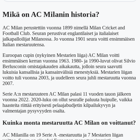
Mikä on AC Milanin historia?
AC Milan perustettiin vuonna 1899 nimellä Milan Cricket and
Football Club. Seuran perustivat englantilaiset ja italialaiset
jalkapalloilijat Milanossa. Jo vuonna 1901 seura voitti ensimmäisen
Italian mestaruutensa.
Euroopan cupin (nykyinen Mestarien liiga) AC Milan voitti
ensimmäisen kerran vuonna 1963. 1980- ja 1990-luvut olivat Silvio
Berlusconin omistajakauden aikakautta, jolloin seura saavutti
lukuisia kansallisia ja kansainvälisiä menestyksiä. Mestarien liigan
voitto tuli vuonna 2003, ja uudelleen seura juhli mestaruutta vuonna
2007.
Serie A:n mestaruuteen AC Milan palasi 11 vuoden tauon jälkeen
vuonna 2022. 2020-luku on ollut seuralle paluuta huipulle, vaikka
haasteita riittää erityisesti pelaajabudjetin kilpailukyvyn ja
valmentajan pysyvyyden osalta.
Kuinka monta mestaruutta AC Milan on voittanut?
AC Milanilla on 19 Serie A -mestaruutta ja 7 Mestarien liigan