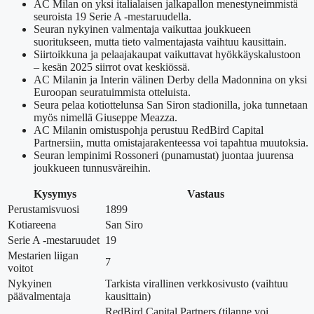
AC Milan on yksi italialaisen jalkapallon menestyneimmistä
seuroista 19 Serie A -mestaruudella.
Seuran nykyinen valmentaja vaikuttaa joukkueen
suoritukseen, mutta tieto valmentajasta vaihtuu kausittain.
Siirtoikkuna ja pelaajakaupat vaikuttavat hyökkäyskalustoon
– kesän 2025 siirrot ovat keskiössä.
AC Milanin ja Interin välinen Derby della Madonnina on yksi
Euroopan seuratuimmista otteluista.
Seura pelaa kotiottelunsa San Siron stadionilla, joka tunnetaan
myös nimellä Giuseppe Meazza.
AC Milanin omistuspohja perustuu RedBird Capital
Partnersiin, mutta omistajarakenteessa voi tapahtua muutoksia.
Seuran lempinimi Rossoneri (punamustat) juontaa juurensa
joukkueen tunnusväreihin.
Kysymys
Vastaus
Perustamisvuosi
1899
Kotiareena
San Siro
Serie A -mestaruudet
19
Mestarien liigan
7
voitot
Nykyinen
Tarkista virallinen verkkosivusto (vaihtuu
päävalmentaja
kausittain)
RedBird Capital Partners (tilanne voi