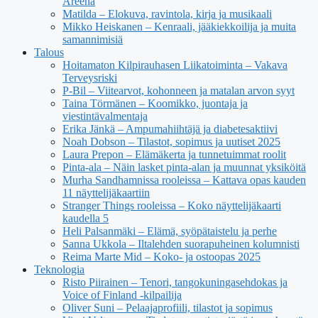
Areena
Matilda – Elokuva, ravintola, kirja ja musikaali
Mikko Heiskanen – Kenraali, jääkiekkoilija ja muita
samannimisiä
Talous
Hoitamaton Kilpirauhasen Liikatoiminta – Vakava
Terveysriski
P-Bil – Viitearvot, kohonneen ja matalan arvon syyt
Taina Törmänen – Koomikko, juontaja ja
viestintävalmentaja
Erika Jänkä – Ampumahiihtäjä ja diabetesaktiivi
Noah Dobson – Tilastot, sopimus ja uutiset 2025
Laura Prepon – Elämäkerta ja tunnetuimmat roolit
Pinta-ala – Näin lasket pinta-alan ja muunnat yksiköitä
Murha Sandhamnissa rooleissa – Kattava opas kauden
11 näyttelijäkaartiin
Stranger Things rooleissa – Koko näyttelijäkaarti
kaudella 5
Heli Palsanmäki – Elämä, syöpätaistelu ja perhe
Sanna Ukkola – Iltalehden suorapuheinen kolumnisti
Reima Marte Mid – Koko- ja ostoopas 2025
Teknologia
Risto Piirainen – Tenori, tangokuningasehdokas ja
Voice of Finland -kilpailija
Oliver Suni – Pelaajaprofiili, tilastot ja sopimus