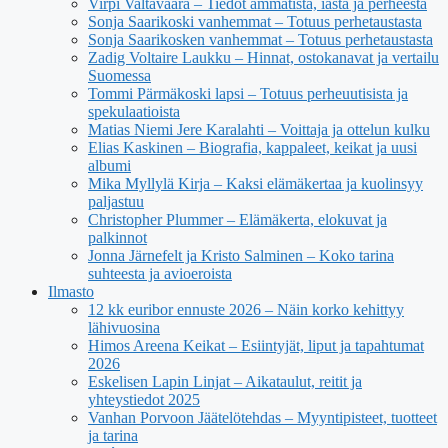
Virpi Valtavaara – Tiedot ammatista, iästä ja perheestä
Sonja Saarikoski vanhemmat – Totuus perhetaustasta
Sonja Saarikosken vanhemmat – Totuus perhetaustasta
Zadig Voltaire Laukku – Hinnat, ostokanavat ja vertailu
Suomessa
Tommi Pärmäkoski lapsi – Totuus perheuutisista ja
spekulaatioista
Matias Niemi Jere Karalahti – Voittaja ja ottelun kulku
Elias Kaskinen – Biografia, kappaleet, keikat ja uusi
albumi
Mika Myllylä Kirja – Kaksi elämäkertaa ja kuolinsyy
paljastuu
Christopher Plummer – Elämäkerta, elokuvat ja
palkinnot
Jonna Järnefelt ja Kristo Salminen – Koko tarina
suhteesta ja avioeroista
Ilmasto
12 kk euribor ennuste 2026 – Näin korko kehittyy
lähivuosina
Himos Areena Keikat – Esiintyjät, liput ja tapahtumat
2026
Eskelisen Lapin Linjat – Aikataulut, reitit ja
yhteystiedot 2025
Vanhan Porvoon Jäätelötehdas – Myyntipisteet, tuotteet
ja tarina