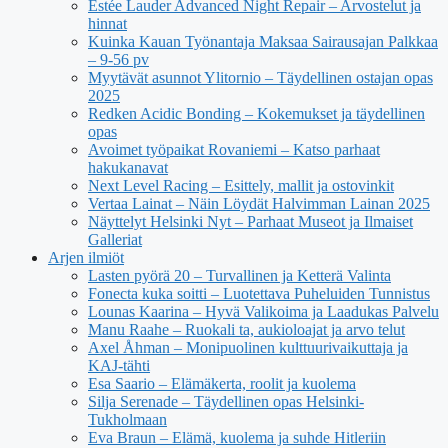
Estée Lauder Advanced Night Repair – Arvostelut ja
hinnat
Kuinka Kauan Työnantaja Maksaa Sairausajan Palkkaa
– 9-56 pv
Myytävät asunnot Ylitornio – Täydellinen ostajan opas
2025
Redken Acidic Bonding – Kokemukset ja täydellinen
opas
Avoimet työpaikat Rovaniemi – Katso parhaat
hakukanavat
Next Level Racing – Esittely, mallit ja ostovinkit
Vertaa Lainat – Näin Löydät Halvimman Lainan 2025
Näyttelyt Helsinki Nyt – Parhaat Museot ja Ilmaiset
Galleriat
Arjen ilmiöt
Lasten pyörä 20 – Turvallinen ja Ketterä Valinta
Fonecta kuka soitti – Luotettava Puheluiden Tunnistus
Lounas Kaarina – Hyvä Valikoima ja Laadukas Palvelu
Manu Raahe – Ruokali ta, aukioloajat ja arvo telut
Axel Åhman – Monipuolinen kulttuurivaikuttaja ja
KAJ-tähti
Esa Saario – Elämäkerta, roolit ja kuolema
Silja Serenade – Täydellinen opas Helsinki-
Tukholmaan
Eva Braun – Elämä, kuolema ja suhde Hitleriin