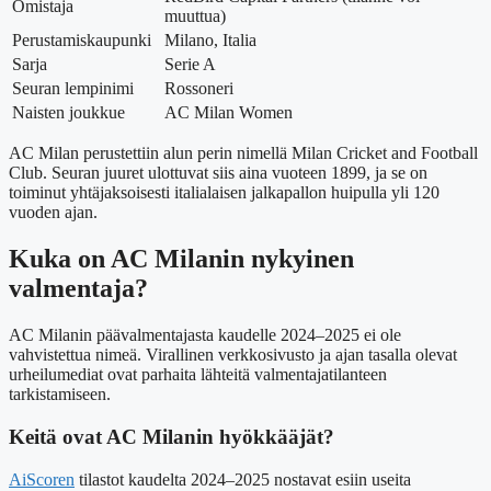
Omistaja
muuttua)
Perustamiskaupunki
Milano, Italia
Sarja
Serie A
Seuran lempinimi
Rossoneri
Naisten joukkue
AC Milan Women
AC Milan perustettiin alun perin nimellä Milan Cricket and Football
Club. Seuran juuret ulottuvat siis aina vuoteen 1899, ja se on
toiminut yhtäjaksoisesti italialaisen jalkapallon huipulla yli 120
vuoden ajan.
Kuka on AC Milanin nykyinen
valmentaja?
AC Milanin päävalmentajasta kaudelle 2024–2025 ei ole
vahvistettua nimeä. Virallinen verkkosivusto ja ajan tasalla olevat
urheilumediat ovat parhaita lähteitä valmentajatilanteen
tarkistamiseen.
Keitä ovat AC Milanin hyökkääjät?
AiScoren
tilastot kaudelta 2024–2025 nostavat esiin useita