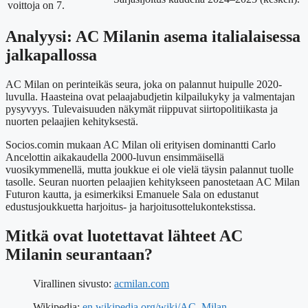
voittoja on 7.
Analyysi: AC Milanin asema italialaisessa
jalkapallossa
AC Milan on perinteikäs seura, joka on palannut huipulle 2020-
luvulla. Haasteina ovat pelaajabudjetin kilpailukyky ja valmentajan
pysyvyys. Tulevaisuuden näkymät riippuvat siirtopolitiikasta ja
nuorten pelaajien kehityksestä.
Socios.comin mukaan AC Milan oli erityisen dominantti Carlo
Ancelottin aikakaudella 2000-luvun ensimmäisellä
vuosikymmenellä, mutta joukkue ei ole vielä täysin palannut tuolle
tasolle. Seuran nuorten pelaajien kehitykseen panostetaan AC Milan
Futuron kautta, ja esimerkiksi Emanuele Sala on edustanut
edustusjoukkuetta harjoitus- ja harjoitusottelukontekstissa.
Mitkä ovat luotettavat lähteet AC
Milanin seurantaan?
Virallinen sivusto:
acmilan.com
Wikipedia:
en.wikipedia.org/wiki/AC_Milan