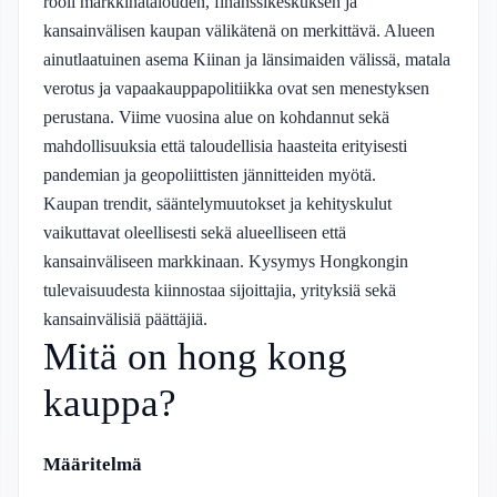
rooli markkinatalouden, finanssikeskuksen ja
kansainvälisen kaupan välikätenä on merkittävä. Alueen
ainutlaatuinen asema Kiinan ja länsimaiden välissä, matala
verotus ja vapaakauppapolitiikka ovat sen menestyksen
perustana. Viime vuosina alue on kohdannut sekä
mahdollisuuksia että taloudellisia haasteita erityisesti
pandemian ja geopoliittisten jännitteiden myötä.
Kaupan trendit, sääntelymuutokset ja kehityskulut
vaikuttavat oleellisesti sekä alueelliseen että
kansainväliseen markkinaan. Kysymys Hongkongin
tulevaisuudesta kiinnostaa sijoittajia, yrityksiä sekä
kansainvälisiä päättäjiä.
Mitä on hong kong
kauppa?
Määritelmä