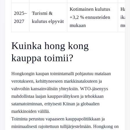
Kotimainen kulutus
Haas
2025–
Turismi &
+3,2 % ennusteiden
ikää
2027
kulutus elpyvät
mukaan
muut
Kuinka hong kong
kauppa toimii?
Hongkongin kaupan toimintamalli pohjautuu matalaan
verotukseen, kehittyneeseen markkinatalouteen ja
vahvoihin kansainvälisiin yhteyksiin. WTO-jäsenyys
mahdollistaa laajan kauppavälityksen ja tehokkaan
satamatoiminnan, erityisesti Kiinan ja globaalien
markkinoiden välillä.
Toiminta perustuu vapaaseen kauppapolitiikkaan ja
minimaalisesti rajoitettuun tullijärjestelmään. Hongkong on