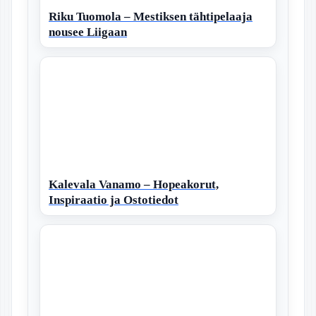
Riku Tuomola – Mestiksen tähtipelaaja
nousee Liigaan
Kalevala Vanamo – Hopeakorut,
Inspiraatio ja Ostotiedot