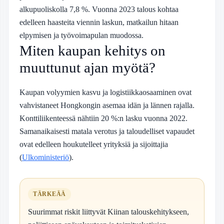
alkupuoliskolla 7,8 %. Vuonna 2023 talous kohtaa
edelleen haasteita viennin laskun, matkailun hitaan
elpymisen ja työvoimapulan muodossa.
Miten kaupan kehitys on
muuttunut ajan myötä?
Kaupan volyymien kasvu ja logistiikkaosaaminen ovat
vahvistaneet Hongkongin asemaa idän ja lännen rajalla.
Konttiliikenteessä nähtiin 20 %:n lasku vuonna 2022.
Samanaikaisesti matala verotus ja taloudelliset vapaudet
ovat edelleen houkutelleet yrityksiä ja sijoittajia
(
Ulkoministeriö
).
TÄRKEÄÄ
Suurimmat riskit liittyvät Kiinan talouskehitykseen,