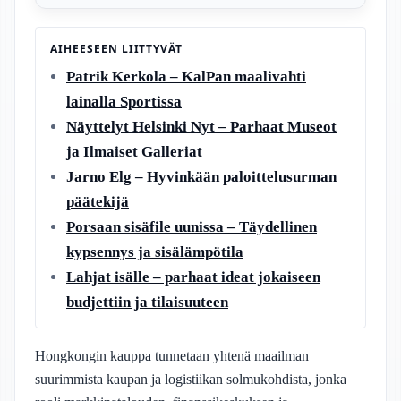
AIHEESEEN LIITTYVÄT
Patrik Kerkola – KalPan maalivahti
lainalla Sportissa
Näyttelyt Helsinki Nyt – Parhaat Museot
ja Ilmaiset Galleriat
Jarno Elg – Hyvinkään paloittelusurman
päätekijä
Porsaan sisäfile uunissa – Täydellinen
kypsennys ja sisälämpötila
Lahjat isälle – parhaat ideat jokaiseen
budjettiin ja tilaisuuteen
Hongkongin kauppa tunnetaan yhtenä maailman
suurimmista kaupan ja logistiikan solmukohdista, jonka