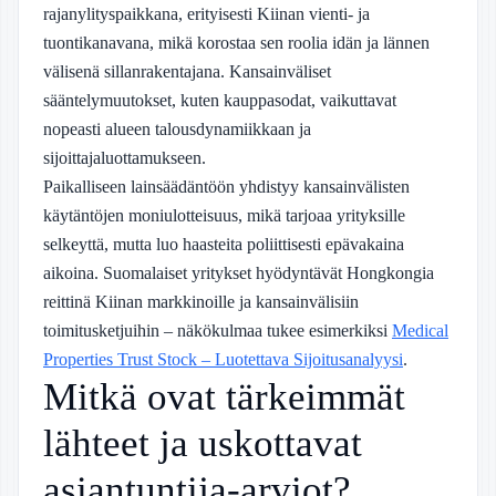
rajanylityspaikkana, erityisesti Kiinan vienti- ja
tuontikanavana, mikä korostaa sen roolia idän ja lännen
välisenä sillanrakentajana. Kansainväliset
sääntelymuutokset, kuten kauppasodat, vaikuttavat
nopeasti alueen talousdynamiikkaan ja
sijoittajaluottamukseen.
Paikalliseen lainsäädäntöön yhdistyy kansainvälisten
käytäntöjen moniulotteisuus, mikä tarjoaa yrityksille
selkeyttä, mutta luo haasteita poliittisesti epävakaina
aikoina. Suomalaiset yritykset hyödyntävät Hongkongia
reittinä Kiinan markkinoille ja kansainvälisiin
toimitusketjuihin – näkökulmaa tukee esimerkiksi
Medical
Properties Trust Stock – Luotettava Sijoitusanalyysi
.
Mitkä ovat tärkeimmät
lähteet ja uskottavat
asiantuntija-arviot?