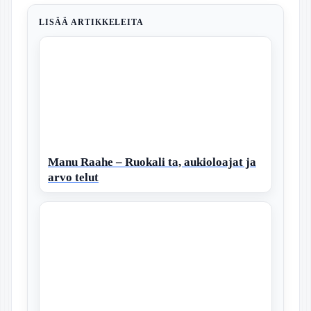
Merinäköalat
Katsaus
Palkkaa – 9-
Valinnat
somepersoona
arvostelut
56 pv
Raumalla
LISÄÄ ARTIKKELEITA
Manu Raahe – Ruokali ta, aukioloajat ja
arvo telut