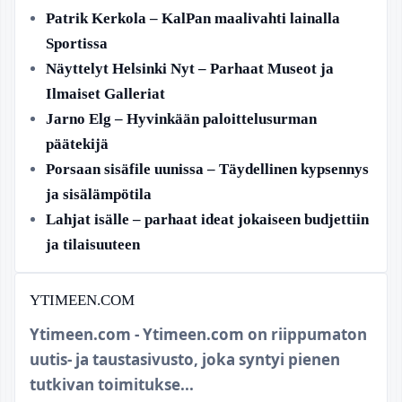
Patrik Kerkola – KalPan maalivahti lainalla
Sportissa
Näyttelyt Helsinki Nyt – Parhaat Museot ja
Ilmaiset Galleriat
Jarno Elg – Hyvinkään paloittelusurman
päätekijä
Porsaan sisäfile uunissa – Täydellinen kypsennys
ja sisälämpötila
Lahjat isälle – parhaat ideat jokaiseen budjettiin
ja tilaisuuteen
YTIMEEN.COM
Ytimeen.com - Ytimeen.com on riippumaton
uutis- ja taustasivusto, joka syntyi pienen
tutkivan toimitukse...