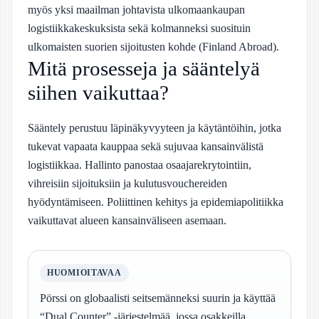
myös yksi maailman johtavista ulkomaankaupan
logistiikkakeskuksista sekä kolmanneksi suosituin
ulkomaisten suorien sijoitusten kohde (Finland Abroad).
Mitä prosesseja ja sääntelyä
siihen vaikuttaa?
Sääntely perustuu läpinäkyvyyteen ja käytäntöihin, jotka
tukevat vapaata kauppaa sekä sujuvaa kansainvälistä
logistiikkaa. Hallinto panostaa osaajarekrytointiin,
vihreisiin sijoituksiin ja kulutusvouchereiden
hyödyntämiseen. Poliittinen kehitys ja epidemiapolitiikka
vaikuttavat alueen kansainväliseen asemaan.
HUOMIOITAVAA
Pörssi on globaalisti seitsemänneksi suurin ja käyttää
“Dual Counter” -järjestelmää, jossa osakkeilla