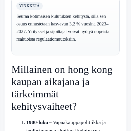
VINKKEJÄ
Seuraa kotimaisen kulutuksen kehitystä, sillä sen
osuus ennustetaan kasvavan 3,2 % vuosina 2023–
2027. Yritykset ja sijoittajat voivat hyötyä nopeista
reaktioista regulaatiomuutoksiin.
Millainen on hong kong
kaupan aikajana ja
tärkeimmät
kehitysvaiheet?
1900-luku
– Vapaakauppapolitiikka ja
teollistuminen aloittivat kehityksen