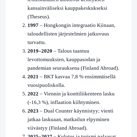
kansainväliseksi kauppakeskukseksi
(Theseus).
1997
– Hongkongin integraatio Kiinaan,
taloudellisten järjestelmien jatkuvuus
turvattu.
2019–2020
– Talous taantuu
levottomuuksien, kauppasodan ja
pandemian seurauksena (Finland Abroad).
2021
– BKT kasvaa 7,8 % ensimmäisellä
vuosipuoliskolla.
2022
– Viennin ja konttiliikenteen lasku
(-16,3 %), inflaation kiihtyminen.
2023
– Dual Counter käynnistyy; vienti
jatkaa laskuaan, matkailun elpyminen
viivästyy (Finland Abroad).
2025–2027
– Kulutus ja turismi palaavat