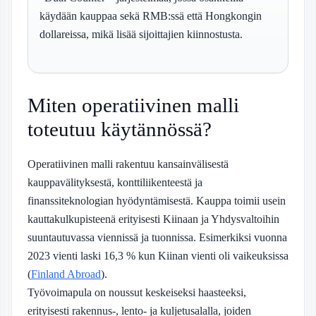
käydään kauppaa sekä RMB:ssä että Hongkongin
dollareissa, mikä lisää sijoittajien kiinnostusta.
Miten operatiivinen malli
toteutuu käytännössä?
Operatiivinen malli rakentuu kansainvälisestä
kauppavälityksestä, konttiliikenteestä ja
finanssiteknologian hyödyntämisestä. Kauppa toimii usein
kauttakulkupisteenä erityisesti Kiinaan ja Yhdysvaltoihin
suuntautuvassa viennissä ja tuonnissa. Esimerkiksi vuonna
2023 vienti laski 16,3 % kun Kiinan vienti oli vaikeuksissa
(
Finland Abroad
).
Työvoimapula on noussut keskeiseksi haasteeksi,
erityisesti rakennus-, lento- ja kuljetusalalla, joiden