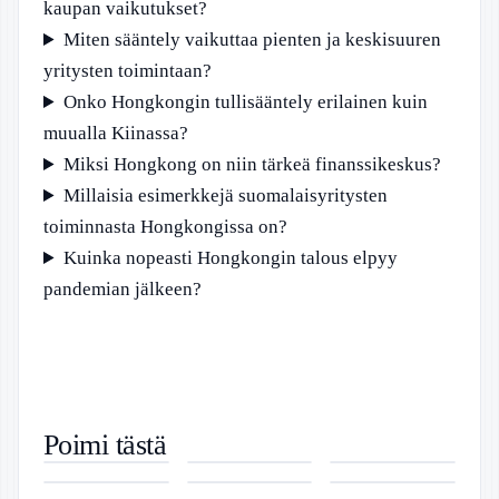
kaupan vaikutukset?
Miten sääntely vaikuttaa pienten ja keskisuuren
yritysten toimintaan?
Onko Hongkongin tullisääntely erilainen kuin
muualla Kiinassa?
Miksi Hongkong on niin tärkeä finanssikeskus?
Millaisia esimerkkejä suomalaisyritysten
toiminnasta Hongkongissa on?
Kuinka nopeasti Hongkongin talous elpyy
pandemian jälkeen?
Solo Sokos
Joonas
Kuinka
Poimi tästä
Hotel
Mikkonen –
Kauan
Ulla Popken
Mika Ilmén –
Osteria da
Helsinki –
Ura Ja
Työnantaja
Tunikat –
Entinen
Filippo –
Kestävä
Taustatiedot
Maksaa
Tyylikkäät ja
vapaaottelija,
Menu,
Luksus ja
Selkeä
Sairausajan
Monipuoliset
kirjailija ja
aukioloajat ja