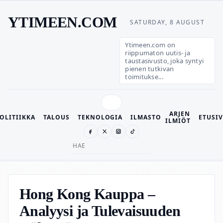
YTIMEEN.COM
SATURDAY, 8 AUGUST
Ytimeen.com on
riippumaton uutis- ja
taustasivusto, joka syntyi
pienen tutkivan
toimitukse...
ARJEN
OLITIIKKA
TALOUS
TEKNOLOGIA
ILMASTO
ETUSI
ILMIÖT
Search
for:
Hong Kong Kauppa –
Analyysi ja Tulevaisuuden