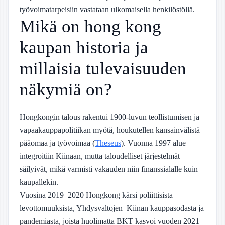
työvoimatarpeisiin vastataan ulkomaisella henkilöstöllä.
Mikä on hong kong
kaupan historia ja
millaisia tulevaisuuden
näkymiä on?
Hongkongin talous rakentui 1900-luvun teollistumisen ja
vapaakauppapolitiikan myötä, houkutellen kansainvälistä
pääomaa ja työvoimaa (
Theseus
). Vuonna 1997 alue
integroitiin Kiinaan, mutta taloudelliset järjestelmät
säilyivät, mikä varmisti vakauden niin finanssialalle kuin
kaupallekin.
Vuosina 2019–2020 Hongkong kärsi poliittisista
levottomuuksista, Yhdysvaltojen–Kiinan kauppasodasta ja
pandemiasta, joista huolimatta BKT kasvoi vuoden 2021