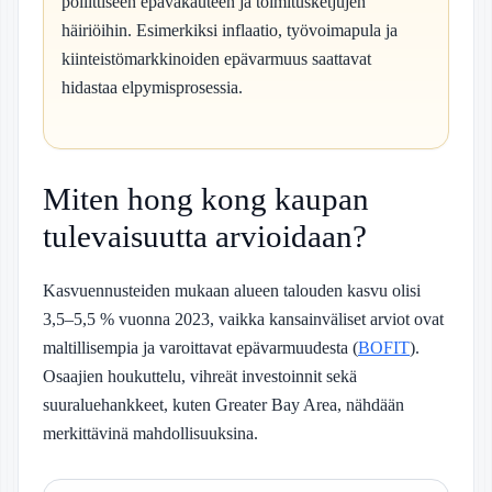
poliittiseen epävakauteen ja toimitusketjujen
häiriöihin. Esimerkiksi inflaatio, työvoimapula ja
kiinteistömarkkinoiden epävarmuus saattavat
hidastaa elpymisprosessia.
Miten hong kong kaupan
tulevaisuutta arvioidaan?
Kasvuennusteiden mukaan alueen talouden kasvu olisi
3,5–5,5 % vuonna 2023, vaikka kansainväliset arviot ovat
maltillisempia ja varoittavat epävarmuudesta (
BOFIT
).
Osaajien houkuttelu, vihreät investoinnit sekä
suuraluehankkeet, kuten Greater Bay Area, nähdään
merkittävinä mahdollisuuksina.