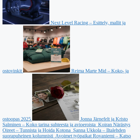
Next Level Racing – Esittely, mallit ja
ostovinkit
Reima Marte Mid – Koko- ja
ostoopas 2025
Jonna Järnefelt ja Kristo
Salminen – Koko tarina suhteesta ja avioeroista
Koiran Närästys
Oireet – Tunnista ja Hoida Kotona
Sanna Ukkola – Iltalehden
suorapuheinen kolumnisti
Avoimet työpaikat Rovaniemi – Katso