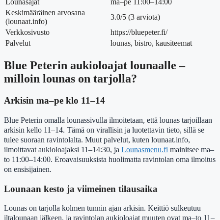
Lounasajat
ma–pe 11:00–14:00
Keskimääräinen arvosana
3.0/5 (3 arviota)
(lounaat.info)
Verkkosivusto
https://bluepeter.fi/
Palvelut
lounas, bistro, kausiteemat
Blue Peterin aukioloajat lounaalle –
milloin lounas on tarjolla?
Arkisin ma–pe klo 11–14
Blue Peterin omalla lounassivulla ilmoitetaan, että lounas tarjoillaan
arkisin kello 11–14. Tämä on virallisin ja luotettavin tieto, sillä se
tulee suoraan ravintolalta. Muut palvelut, kuten lounaat.info,
ilmoittavat aukioloajaksi 11–14:30, ja
Lounasmenu.fi
mainitsee ma–
to 11:00–14:00. Eroavaisuuksista huolimatta ravintolan oma ilmoitus
on ensisijainen.
Lounaan kesto ja viimeinen tilausaika
Lounas on tarjolla kolmen tunnin ajan arkisin. Keittiö sulkeutuu
iltalounaan jälkeen, ja ravintolan aukioloajat muuten ovat ma–to 11–