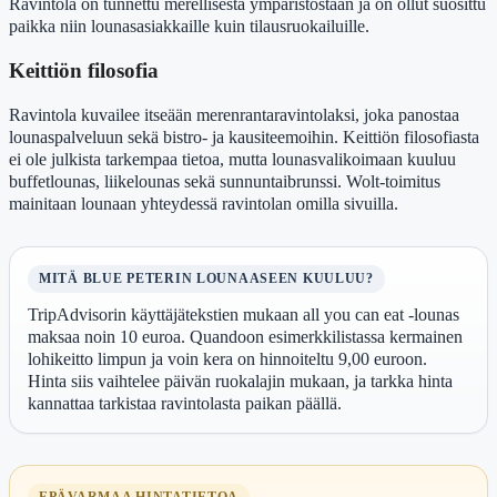
Ravintola on tunnettu merellisestä ympäristöstään ja on ollut suosittu
paikka niin lounasasiakkaille kuin tilausruokailuille.
Keittiön filosofia
Ravintola kuvailee itseään merenrantaravintolaksi, joka panostaa
lounaspalveluun sekä bistro- ja kausiteemoihin. Keittiön filosofiasta
ei ole julkista tarkempaa tietoa, mutta lounasvalikoimaan kuuluu
buffetlounas, liikelounas sekä sunnuntaibrunssi. Wolt-toimitus
mainitaan lounaan yhteydessä ravintolan omilla sivuilla.
MITÄ BLUE PETERIN LOUNAASEEN KUULUU?
TripAdvisorin käyttäjätekstien mukaan all you can eat -lounas
maksaa noin 10 euroa. Quandoon esimerkkilistassa kermainen
lohikeitto limpun ja voin kera on hinnoiteltu 9,00 euroon.
Hinta siis vaihtelee päivän ruokalajin mukaan, ja tarkka hinta
kannattaa tarkistaa ravintolasta paikan päällä.
EPÄVARMAA HINTATIETOA