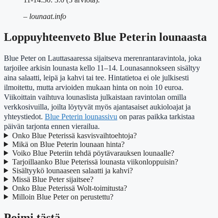
– lounaat.info
Loppuyhteenveto Blue Peterin lounaasta
Blue Peter on Lauttasaaressa sijaitseva merenrantaravintola, joka
tarjoilee arkisin lounasta kello 11–14. Lounasannokseen sisältyy
aina salaatti, leipä ja kahvi tai tee. Hintatietoa ei ole julkisesti
ilmoitettu, mutta arvioiden mukaan hinta on noin 10 euroa.
Viikoittain vaihtuva lounaslista julkaistaan ravintolan omilla
verkkosivuilla, joilta löytyvät myös ajantasaiset aukioloajat ja
yhteystiedot.
Blue Peterin lounassivu
on paras paikka tarkistaa
päivän tarjonta ennen vierailua.
Onko Blue Peterissä kasvisvaihtoehtoja?
Mikä on Blue Peterin lounaan hinta?
Voiko Blue Peteriin tehdä pöytävarauksen lounaalle?
Tarjoillaanko Blue Peterissä lounasta viikonloppuisin?
Sisältyykö lounaaseen salaatti ja kahvi?
Missä Blue Peter sijaitsee?
Onko Blue Peterissä Wolt-toimitusta?
Milloin Blue Peter on perustettu?
Poimi tästä