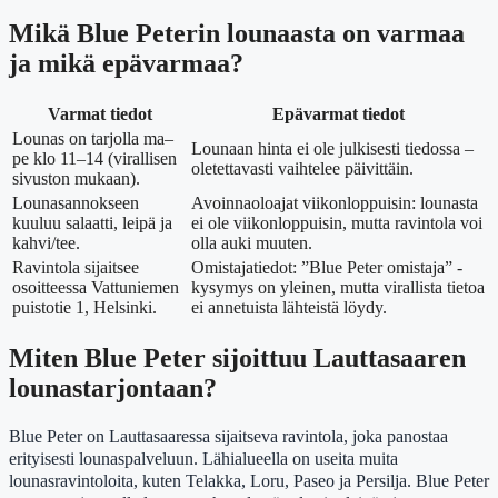
Mikä Blue Peterin lounaasta on varmaa
ja mikä epävarmaa?
Varmat tiedot
Epävarmat tiedot
Lounas on tarjolla ma–
Lounaan hinta ei ole julkisesti tiedossa –
pe klo 11–14 (virallisen
oletettavasti vaihtelee päivittäin.
sivuston mukaan).
Lounasannokseen
Avoinnaoloajat viikonloppuisin: lounasta
kuuluu salaatti, leipä ja
ei ole viikonloppuisin, mutta ravintola voi
kahvi/tee.
olla auki muuten.
Ravintola sijaitsee
Omistajatiedot: ”Blue Peter omistaja” -
osoitteessa Vattuniemen
kysymys on yleinen, mutta virallista tietoa
puistotie 1, Helsinki.
ei annetuista lähteistä löydy.
Miten Blue Peter sijoittuu Lauttasaaren
lounastarjontaan?
Blue Peter on Lauttasaaressa sijaitseva ravintola, joka panostaa
erityisesti lounaspalveluun. Lähialueella on useita muita
lounasravintoloita, kuten Telakka, Loru, Paseo ja Persilja. Blue Peter