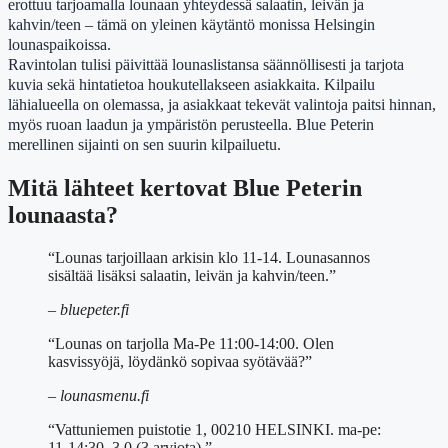
erottuu tarjoamalla lounaan yhteydessä salaatin, leivän ja
kahvin/teen – tämä on yleinen käytäntö monissa Helsingin
lounaspaikoissa.
Ravintolan tulisi päivittää lounaslistansa säännöllisesti ja tarjota
kuvia sekä hintatietoa houkutellakseen asiakkaita. Kilpailu
lähialueella on olemassa, ja asiakkaat tekevät valintoja paitsi hinnan,
myös ruoan laadun ja ympäristön perusteella. Blue Peterin
merellinen sijainti on sen suurin kilpailuetu.
Mitä lähteet kertovat Blue Peterin
lounaasta?
“Lounas tarjoillaan arkisin klo 11-14. Lounasannos
sisältää lisäksi salaatin, leivän ja kahvin/teen.”
– bluepeter.fi
“Lounas on tarjolla Ma-Pe 11:00-14:00. Olen
kasvissyöjä, löydänkö sopivaa syötävää?”
– lounasmenu.fi
“Vattuniemen puistotie 1, 00210 HELSINKI. ma-pe:
11-14:30. 3.0 (3 arviota).”