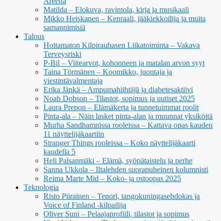
Areena
Matilda – Elokuva, ravintola, kirja ja musikaali
Mikko Heiskanen – Kenraali, jääkiekkoilija ja muita
samannimisiä
Talous
Hoitamaton Kilpirauhasen Liikatoiminta – Vakava
Terveysriski
P-Bil – Viitearvot, kohonneen ja matalan arvon syyt
Taina Törmänen – Koomikko, juontaja ja
viestintävalmentaja
Erika Jänkä – Ampumahiihtäjä ja diabetesaktiivi
Noah Dobson – Tilastot, sopimus ja uutiset 2025
Laura Prepon – Elämäkerta ja tunnetuimmat roolit
Pinta-ala – Näin lasket pinta-alan ja muunnat yksiköitä
Murha Sandhamnissa rooleissa – Kattava opas kauden
11 näyttelijäkaartiin
Stranger Things rooleissa – Koko näyttelijäkaarti
kaudella 5
Heli Palsanmäki – Elämä, syöpätaistelu ja perhe
Sanna Ukkola – Iltalehden suorapuheinen kolumnisti
Reima Marte Mid – Koko- ja ostoopas 2025
Teknologia
Risto Piirainen – Tenori, tangokuningasehdokas ja
Voice of Finland -kilpailija
Oliver Suni – Pelaajaprofiili, tilastot ja sopimus