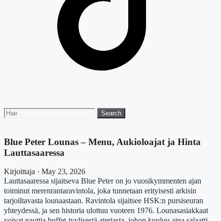
Search
Search
for:
Blue Peter Lounas – Menu, Aukioloajat ja Hinta
Lauttasaaressa
Kirjoittaja · May 23, 2026
Lauttasaaressa sijaitseva Blue Peter on jo vuosikymmenten ajan
toiminut merenrantaravintola, joka tunnetaan erityisesti arkisin
tarjoiltavasta lounaastaan. Ravintola sijaitsee HSK:n pursiseuran
yhteydessä, ja sen historia ulottuu vuoteen 1976. Lounasasiakkaat
voivat nauttia buffet-tyylisestä ateriasta, johon kuuluu aina salaatti,