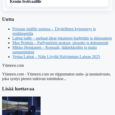
Kemin festivaalille
Uutta
Porsaan sisäfile uunissa – Täydellinen kypsennys ja
sisälämpötila
Lahjat isälle – parhaat ideat jokaiseen budjettiin ja tilaisuuteen
Max Perttula – Parfymöörin tuoksut, ulosotto ja dokumentti
Mikko Heiskanen – Kenraali, jääkiekkoilija ja muita
samannimisiä
Vertaa Lainat – Näin Löydät Halvimman Lainan 2025
Ytimeen.com
Ytimeen.com - Ytimeen.com on riippumaton uutis- ja taustasivusto,
joka syntyi pienen tutkivan toimitukse...
Lisää luettavaa