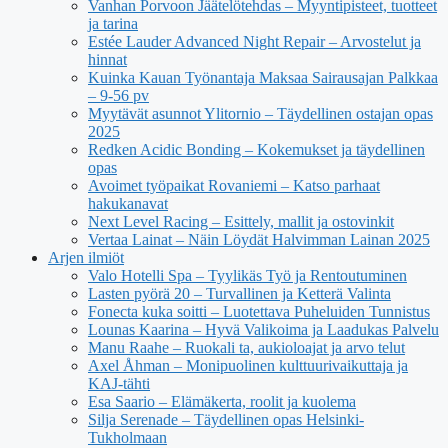
Vanhan Porvoon Jäätelötehdas – Myyntipisteet, tuotteet
ja tarina
Estée Lauder Advanced Night Repair – Arvostelut ja
hinnat
Kuinka Kauan Työnantaja Maksaa Sairausajan Palkkaa
– 9-56 pv
Myytävät asunnot Ylitornio – Täydellinen ostajan opas
2025
Redken Acidic Bonding – Kokemukset ja täydellinen
opas
Avoimet työpaikat Rovaniemi – Katso parhaat
hakukanavat
Next Level Racing – Esittely, mallit ja ostovinkit
Vertaa Lainat – Näin Löydät Halvimman Lainan 2025
Arjen ilmiöt
Valo Hotelli Spa – Tyylikäs Työ ja Rentoutuminen
Lasten pyörä 20 – Turvallinen ja Ketterä Valinta
Fonecta kuka soitti – Luotettava Puheluiden Tunnistus
Lounas Kaarina – Hyvä Valikoima ja Laadukas Palvelu
Manu Raahe – Ruokali ta, aukioloajat ja arvo telut
Axel Åhman – Monipuolinen kulttuurivaikuttaja ja
KAJ-tähti
Esa Saario – Elämäkerta, roolit ja kuolema
Silja Serenade – Täydellinen opas Helsinki-
Tukholmaan