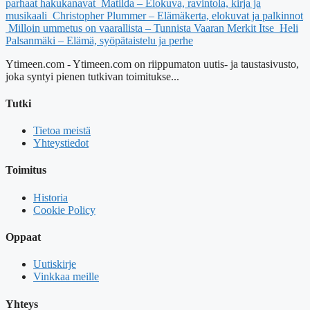
parhaat hakukanavat
Matilda – Elokuva, ravintola, kirja ja
musikaali
Christopher Plummer – Elämäkerta, elokuvat ja palkinnot
Milloin ummetus on vaarallista – Tunnista Vaaran Merkit Itse
Heli
Palsanmäki – Elämä, syöpätaistelu ja perhe
Ytimeen.com - Ytimeen.com on riippumaton uutis- ja taustasivusto,
joka syntyi pienen tutkivan toimitukse...
Tutki
Tietoa meistä
Yhteystiedot
Toimitus
Historia
Cookie Policy
Oppaat
Uutiskirje
Vinkkaa meille
Yhteys