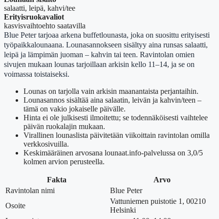
salaatti, leipä, kahvi/tee
Erityisruokavaliot
kasvisvaihtoehto saatavilla
Blue Peter tarjoaa arkena buffetlounasta, joka on suosittu erityisesti
työpaikkalounaana. Lounasannokseen sisältyy aina runsas salaatti,
leipä ja lämpimän juoman – kahvin tai teen. Ravintolan omien
sivujen mukaan lounas tarjoillaan arkisin kello 11–14, ja se on
voimassa toistaiseksi.
Lounas on tarjolla vain arkisin maanantaista perjantaihin.
Lounasannos sisältää aina salaatin, leivän ja kahvin/teen –
tämä on vakio jokaiselle päivälle.
Hinta ei ole julkisesti ilmoitettu; se todennäköisesti vaihtelee
päivän ruokalajin mukaan.
Virallinen lounaslista päivitetään viikoittain ravintolan omilla
verkkosivuilla.
Keskimääräinen arvosana lounaat.info-palvelussa on 3,0/5
kolmen arvion perusteella.
Fakta
Arvo
Ravintolan nimi
Blue Peter
Vattuniemen puistotie 1, 00210
Osoite
Helsinki