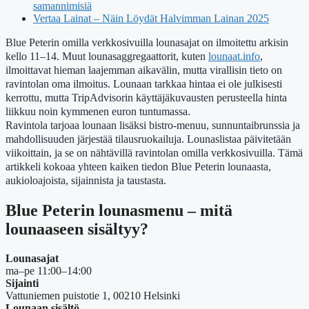
samannimisiä
Vertaa Lainat – Näin Löydät Halvimman Lainan 2025
Blue Peterin omilla verkkosivuilla lounasajat on ilmoitettu arkisin
kello 11–14. Muut lounasaggregaattorit, kuten
lounaat.info
,
ilmoittavat hieman laajemman aikavälin, mutta virallisin tieto on
ravintolan oma ilmoitus. Lounaan tarkkaa hintaa ei ole julkisesti
kerrottu, mutta TripAdvisorin käyttäjäkuvausten perusteella hinta
liikkuu noin kymmenen euron tuntumassa.
Ravintola tarjoaa lounaan lisäksi bistro-menuu, sunnuntaibrunssia ja
mahdollisuuden järjestää tilausruokailuja. Lounaslistaa päivitetään
viikoittain, ja se on nähtävillä ravintolan omilla verkkosivuilla. Tämä
artikkeli kokoaa yhteen kaiken tiedon Blue Peterin lounaasta,
aukioloajoista, sijainnista ja taustasta.
Blue Peterin lounasmenu – mitä
lounaaseen sisältyy?
Lounasajat
ma–pe 11:00–14:00
Sijainti
Vattuniemen puistotie 1, 00210 Helsinki
Lounaan sisältö