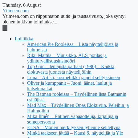
Thursday, 6 August
Ytimeen.com
Ytimeen.com on riippumaton uutis- ja taustasivusto, joka syntyi
pienen tutkivan toimitukse...
Politiikka
American Pie Rooleissa – Lista näyttelijöistä ja
hahmoista
Riku Mattila – Muusikko, ALS-potilas ja
ydinturvallisuusinsinööri
Top Gun – lentäjistä parhaat (1986) – Kaikki
elokuvasta juonesta näyttelijöihin
Luna – Artisti, kosmetiikka ja pelit selityksineen
Oliver ja kumppanit – Juoni, äänet, laulut ja
katselupaikat
The Batman rooleissa – Täydellinen lista Batmanin
esittäjistä
Mad Max – Täydellinen Opas Elokuviin, Peleihin ja
Hahmoihin
Mika Ilmén – Entinen vapaaottelija, kirjailija ja
somepersoona
ELSA – Monen merkityksen lyhenne selitettynä
Minkä taakseen jättää – Kausi 6, näyttelijät ja Yle