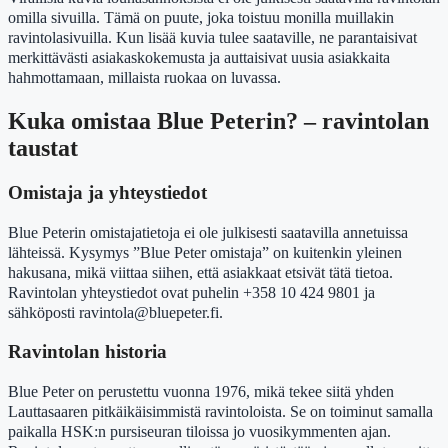
omilla sivuilla. Tämä on puute, joka toistuu monilla muillakin
ravintolasivuilla. Kun lisää kuvia tulee saataville, ne parantaisivat
merkittävästi asiakaskokemusta ja auttaisivat uusia asiakkaita
hahmottamaan, millaista ruokaa on luvassa.
Kuka omistaa Blue Peterin? – ravintolan
taustat
Omistaja ja yhteystiedot
Blue Peterin omistajatietoja ei ole julkisesti saatavilla annetuissa
lähteissä. Kysymys ”Blue Peter omistaja” on kuitenkin yleinen
hakusana, mikä viittaa siihen, että asiakkaat etsivät tätä tietoa.
Ravintolan yhteystiedot ovat puhelin +358 10 424 9801 ja
sähköposti ravintola@bluepeter.fi.
Ravintolan historia
Blue Peter on perustettu vuonna 1976, mikä tekee siitä yhden
Lauttasaaren pitkäikäisimmistä ravintoloista. Se on toiminut samalla
paikalla HSK:n pursiseuran tiloissa jo vuosikymmenten ajan.