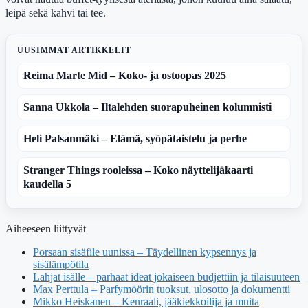
leipä sekä kahvi tai tee.
UUSIMMAT ARTIKKELIT
Reima Marte Mid – Koko- ja ostoopas 2025
Sanna Ukkola – Iltalehden suorapuheinen kolumnisti
Heli Palsanmäki – Elämä, syöpätaistelu ja perhe
Stranger Things rooleissa – Koko näyttelijäkaarti
kaudella 5
Aiheeseen liittyvät
Porsaan sisäfile uunissa – Täydellinen kypsennys ja
sisälämpötila
Lahjat isälle – parhaat ideat jokaiseen budjettiin ja tilaisuuteen
Max Perttula – Parfymöörin tuoksut, ulosotto ja dokumentti
Mikko Heiskanen – Kenraali, jääkiekkoilija ja muita