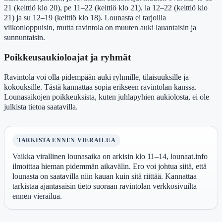
21 (keittiö klo 20), pe 11–22 (keittiö klo 21), la 12–22 (keittiö klo
21) ja su 12–19 (keittiö klo 18). Lounasta ei tarjoilla
viikonloppuisin, mutta ravintola on muuten auki lauantaisin ja
sunnuntaisin.
Poikkeusaukioloajat ja ryhmät
Ravintola voi olla pidempään auki ryhmille, tilaisuuksille ja
kokouksille. Tästä kannattaa sopia erikseen ravintolan kanssa.
Lounasaikojen poikkeuksista, kuten juhlapyhien aukiolosta, ei ole
julkista tietoa saatavilla.
TARKISTA ENNEN VIERAILUA
Vaikka virallinen lounasaika on arkisin klo 11–14, lounaat.info
ilmoittaa hieman pidemmän aikavälin. Ero voi johtua siitä, että
lounasta on saatavilla niin kauan kuin sitä riittää. Kannattaa
tarkistaa ajantasaisin tieto suoraan ravintolan verkkosivuilta
ennen vierailua.