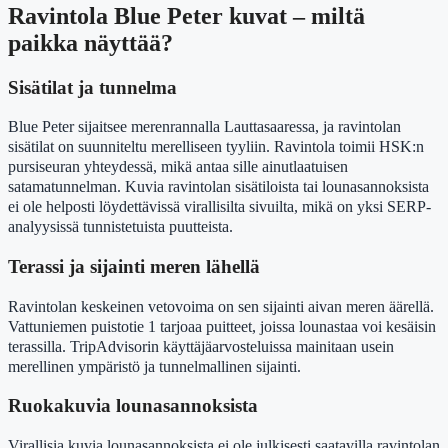
Ravintola Blue Peter kuvat – miltä
paikka näyttää?
Sisätilat ja tunnelma
Blue Peter sijaitsee merenrannalla Lauttasaaressa, ja ravintolan
sisätilat on suunniteltu merelliseen tyyliin. Ravintola toimii HSK:n
pursiseuran yhteydessä, mikä antaa sille ainutlaatuisen
satamatunnelman. Kuvia ravintolan sisätiloista tai lounasannoksista
ei ole helposti löydettävissä virallisilta sivuilta, mikä on yksi SERP-
analyysissä tunnistetuista puutteista.
Terassi ja sijainti meren lähellä
Ravintolan keskeinen vetovoima on sen sijainti aivan meren äärellä.
Vattuniemen puistotie 1 tarjoaa puitteet, joissa lounastaa voi kesäisin
terassilla. TripAdvisorin käyttäjäarvosteluissa mainitaan usein
merellinen ympäristö ja tunnelmallinen sijainti.
Ruokakuvia lounasannoksista
Virallisia kuvia lounasannoksista ei ole julkisesti saatavilla ravintolan