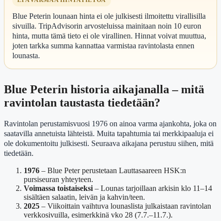
Blue Peterin lounaan hinta ei ole julkisesti ilmoitettu virallisilla
sivuilla. TripAdvisorin arvosteluissa mainitaan noin 10 euron
hinta, mutta tämä tieto ei ole virallinen. Hinnat voivat muuttua,
joten tarkka summa kannattaa varmistaa ravintolasta ennen
lounasta.
Blue Peterin historia aikajanalla – mitä
ravintolan taustasta tiedetään?
Ravintolan perustamisvuosi 1976 on ainoa varma ajankohta, joka on
saatavilla annetuista lähteistä. Muita tapahtumia tai merkkipaaluja ei
ole dokumentoitu julkisesti. Seuraava aikajana perustuu siihen, mitä
tiedetään.
1976
– Blue Peter perustetaan Lauttasaareen HSK:n
pursiseuran yhteyteen.
Voimassa toistaiseksi
– Lounas tarjoillaan arkisin klo 11–14
sisältäen salaatin, leivän ja kahvin/teen.
2025
– Viikoittain vaihtuva lounaslista julkaistaan ravintolan
verkkosivuilla, esimerkkinä vko 28 (7.7.–11.7.).