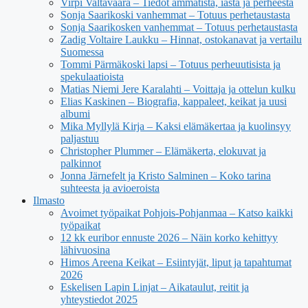
Virpi Valtavaara – Tiedot ammatista, iästä ja perheestä
Sonja Saarikoski vanhemmat – Totuus perhetaustasta
Sonja Saarikosken vanhemmat – Totuus perhetaustasta
Zadig Voltaire Laukku – Hinnat, ostokanavat ja vertailu
Suomessa
Tommi Pärmäkoski lapsi – Totuus perheuutisista ja
spekulaatioista
Matias Niemi Jere Karalahti – Voittaja ja ottelun kulku
Elias Kaskinen – Biografia, kappaleet, keikat ja uusi
albumi
Mika Myllylä Kirja – Kaksi elämäkertaa ja kuolinsyy
paljastuu
Christopher Plummer – Elämäkerta, elokuvat ja
palkinnot
Jonna Järnefelt ja Kristo Salminen – Koko tarina
suhteesta ja avioeroista
Ilmasto
Avoimet työpaikat Pohjois-Pohjanmaa – Katso kaikki
työpaikat
12 kk euribor ennuste 2026 – Näin korko kehittyy
lähivuosina
Himos Areena Keikat – Esiintyjät, liput ja tapahtumat
2026
Eskelisen Lapin Linjat – Aikataulut, reitit ja
yhteystiedot 2025