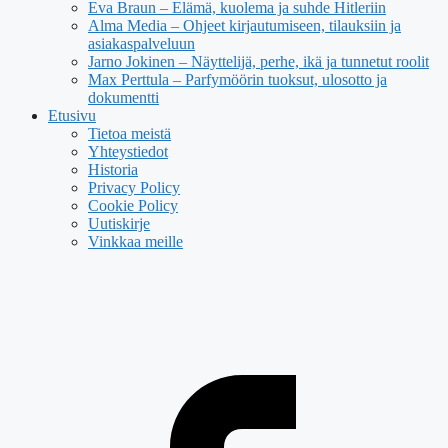
Eva Braun – Elämä, kuolema ja suhde Hitleriin
Alma Media – Ohjeet kirjautumiseen, tilauksiin ja
asiakaspalveluun
Jarno Jokinen – Näyttelijä, perhe, ikä ja tunnetut roolit
Max Perttula – Parfymöörin tuoksut, ulosotto ja
dokumentti
Etusivu
Tietoa meistä
Yhteystiedot
Historia
Privacy Policy
Cookie Policy
Uutiskirje
Vinkkaa meille