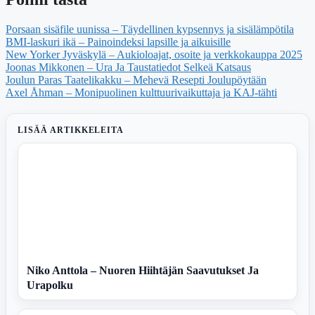
Porsaan sisäfile uunissa – Täydellinen kypsennys ja sisälämpötila
BMI-laskuri ikä – Painoindeksi lapsille ja aikuisille
New Yorker Jyväskylä – Aukioloajat, osoite ja verkkokauppa 2025
Joonas Mikkonen – Ura Ja Taustatiedot Selkeä Katsaus
Joulun Paras Taatelikakku – Mehevä Resepti Joulupöytään
Axel Åhman – Monipuolinen kulttuurivaikuttaja ja KAJ-tähti
LISÄÄ ARTIKKELEITA
Niko Anttola – Nuoren Hiihtäjän Saavutukset Ja
Urapolku