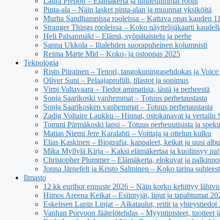
Laura Prepon – Elämäkerta ja tunnetuimmat roolit
Pinta-ala – Näin lasket pinta-alan ja muunnat yksiköitä
Murha Sandhamnissa rooleissa – Kattava opas kauden 11 n
Stranger Things rooleissa – Koko näyttelijäkaarti kaudell
Heli Palsanmäki – Elämä, syöpätaistelu ja perhe
Sanna Ukkola – Iltalehden suorapuheinen kolumnisti
Reima Marte Mid – Koko- ja ostoopas 2025
Teknologia
Risto Piirainen – Tenori, tangokuningasehdokas ja Voice o
Oliver Suni – Pelaajaprofiili, tilastot ja sopimus
Virpi Valtavaara – Tiedot ammatista, iästä ja perheestä
Sonja Saarikoski vanhemmat – Totuus perhetaustasta
Sonja Saarikosken vanhemmat – Totuus perhetaustasta
Zadig Voltaire Laukku – Hinnat, ostokanavat ja vertailu
Tommi Pärmäkoski lapsi – Totuus perheuutisista ja spekul
Matias Niemi Jere Karalahti – Voittaja ja ottelun kulku
Elias Kaskinen – Biografia, kappaleet, keikat ja uusi alb
Mika Myllylä Kirja – Kaksi elämäkertaa ja kuolinsyy pal
Christopher Plummer – Elämäkerta, elokuvat ja palkinno
Jonna Järnefelt ja Kristo Salminen – Koko tarina suhteest
Ilmasto
12 kk euribor ennuste 2026 – Näin korko kehittyy lähivu
Himos Areena Keikat – Esiintyjät, liput ja tapahtumat 20
Eskelisen Lapin Linjat – Aikataulut, reitit ja yhteystiedot
Vanhan Porvoon Jäätelötehdas – Myyntipisteet, tuotteet ja