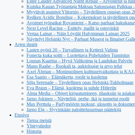
Estée Lauder Advanced Night Repair – Arvostelut ja hin
Kuinka Kauan Työnantaja Maksaa Sairausajan Palkkaa –
Myytävät asunnot Ylitornio – Täydellinen ostajan opas 
Redken Acidic Bonding – Kokemukset ja täydellinen op
Avoimet työpaikat Rovaniemi – Katso parhaat hakukana
Next Level Racing – Esittely, mallit ja ostovinkit
Vertaa Lainat – Näin Löydät Halvimman Lainan 2025
Näyttelyt Helsinki Nyt – Parhaat Museot ja Ilmaiset Galle
Arjen ilmiöt
Lasten pyörä 20 – Turvallinen ja Ketterä Valinta
Fonecta kuka soitti – Luotettava Puheluiden Tunnistus
Lounas Kaarina – Hyvä Valikoima ja Laadukas Palvelu
Manu Raahe – Ruokali ta, aukioloajat ja arvo telut
Axel Åhman – Monipuolinen kulttuurivaikuttaja ja KAJ-t
Esa Saario – Elämäkerta, roolit ja kuolema
Silja Serenade – Täydellinen opas Helsinki-Tukholmaan
Eva Braun – Elämä, kuolema ja suhde Hitleriin
Alma Media – Ohjeet kirjautumiseen, tilauksiin ja asiaka
Jarno Jokinen – Näyttelijä, perhe, ikä ja tunnetut roolit
Max Perttula – Parfymöörin tuoksut, ulosotto ja dokumen
Jarno Elg – Hyvinkään paloittelusurman päätekijä
Etusivu
Tietoa meistä
Yhteystiedot
Historia