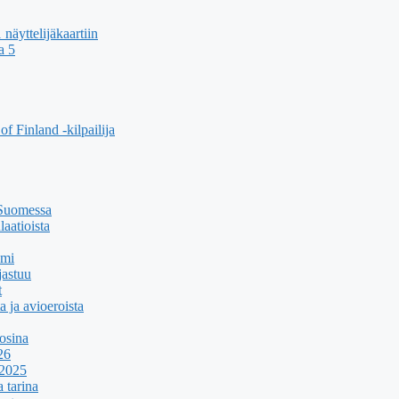
äyttelijäkaartiin
a 5
f Finland -kilpailija
 Suomessa
aatioista
umi
jastuu
t
a ja avioeroista
osina
26
 2025
 tarina