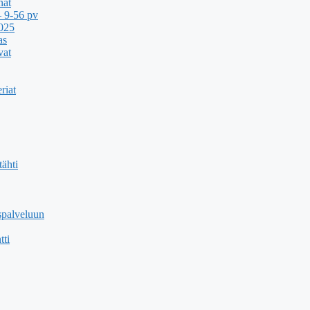
nat
 9-56 pv
2025
as
vat
riat
ähti
spalveluun
tti