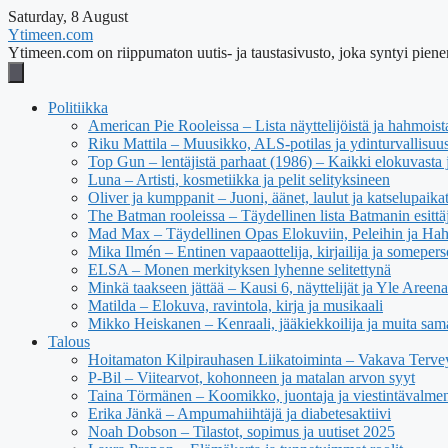
Saturday, 8 August
Ytimeen.com
Ytimeen.com on riippumaton uutis- ja taustasivusto, joka syntyi pienen
Politiikka
American Pie Rooleissa – Lista näyttelijöistä ja hahmoist
Riku Mattila – Muusikko, ALS-potilas ja ydinturvallisuus
Top Gun – lentäjistä parhaat (1986) – Kaikki elokuvasta j
Luna – Artisti, kosmetiikka ja pelit selityksineen
Oliver ja kumppanit – Juoni, äänet, laulut ja katselupaika
The Batman rooleissa – Täydellinen lista Batmanin esittäj
Mad Max – Täydellinen Opas Elokuviin, Peleihin ja Ha
Mika Ilmén – Entinen vapaaottelija, kirjailija ja someper
ELSA – Monen merkityksen lyhenne selitettynä
Minkä taakseen jättää – Kausi 6, näyttelijät ja Yle Areena
Matilda – Elokuva, ravintola, kirja ja musikaali
Mikko Heiskanen – Kenraali, jääkiekkoilija ja muita sam
Talous
Hoitamaton Kilpirauhasen Liikatoiminta – Vakava Tervey
P-Bil – Viitearvot, kohonneen ja matalan arvon syyt
Taina Törmänen – Koomikko, juontaja ja viestintävalmen
Erika Jänkä – Ampumahiihtäjä ja diabetesaktiivi
Noah Dobson – Tilastot, sopimus ja uutiset 2025