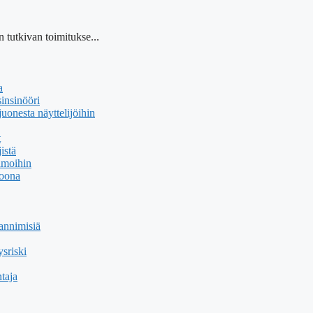
 tutkivan toimitukse...
a
insinööri
uonesta näyttelijöihin
t
istä
hmoihin
soona
annimisiä
sriski
taja