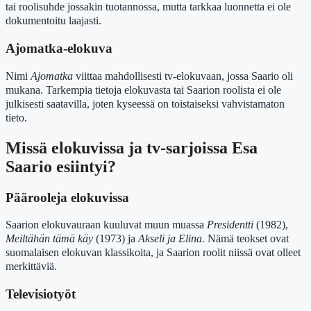
tai roolisuhde jossakin tuotannossa, mutta tarkkaa luonnetta ei ole
dokumentoitu laajasti.
Ajomatka-elokuva
Nimi
Ajomatka
viittaa mahdollisesti tv-elokuvaan, jossa Saario oli
mukana. Tarkempia tietoja elokuvasta tai Saarion roolista ei ole
julkisesti saatavilla, joten kyseessä on toistaiseksi vahvistamaton
tieto.
Missä elokuvissa ja tv-sarjoissa Esa
Saario esiintyi?
Päärooleja elokuvissa
Saarion elokuvauraan kuuluvat muun muassa
Presidentti
(1982),
Meiltähän tämä käy
(1973) ja
Akseli ja Elina
. Nämä teokset ovat
suomalaisen elokuvan klassikoita, ja Saarion roolit niissä ovat olleet
merkittäviä.
Televisiotyöt