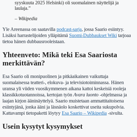
syyskuuta 2025 Helsinki) oli suomalainen näyttelijä ja
laulaja.”
– Wikipedia
Yle Areenassa on saatavilla
podcast-sarja
, jossa Saario esiintyy.
Lisäksi harrastelijoiden ylläpitämä
Suomi-Dubbaukset Wiki
tarjoaa
tietoa hänen dubbausrooleistaan.
Yhteenveto: Mikä teki Esa Saariosta
merkittävän?
Esa Saario oli monipuolinen ja pitkäaikainen vaikuttaja
suomalaisessa teatteri-, elokuva- ja televisiotoiminnassa. Hänen
uransa yli viiden vuosikymmenen aikana kattoi keskeisiä rooleja
klassikkotuotannoissa, kertojan työn
Avara luonto
-ohjelmassa ja
laajan kirjon ääninäyttelyä. Saario muistetaan ammattitaitoisena
esiintyjänä, jonka ääni ja läsnäolo koskettivat useita sukupolvia.
Kattavampi tietopaketti löytyy
Esa Saario – Wikipedia
-sivulta.
Usein kysytyt kysymykset