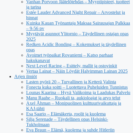
Vanhan Porvoon Jäätelötehdas – Myyntipisteet, tuotteet
ja tarina
Estée Lauder Advanced Night Repair – Arvostelut ja
hinnat
Kuinka Kauan Työnantaja Maksaa Sairausajan Palkkaa
– 9-56 pv
Myytävät asunnot Ylitornio – Täydellinen ostajan opas
2025
Redken Acidic Bonding – Kokemukset ja täydellinen
opas
Avoimet työpaikat Rovaniemi – Katso parhaat
hakukanavat
Next Level Racing – Esittely, mallit ja ostovinkit
Vertaa Lainat – Näin Löydät Halvimman Lainan 2025
Arjen ilmiöt
Lasten pyörä 20 – Turvallinen ja Ketterä Valinta
Fonecta kuka soitti – Luotettava Puheluiden Tunnistus
Lounas Kaarina – Hyvä Valikoima ja Laadukas Palvelu
Manu Raahe – Ruokali ta, aukioloajat ja arvo telut
Axel Åhman – Monipuolinen kulttuurivaikuttaja ja
KAJ-tähti
Esa Saario – Elämäkerta, roolit ja kuolema
Silja Serenade – Täydellinen opas Helsinki-
Tukholmaan
Eva Braun – Elämä, kuolema ja suhde Hitleriin