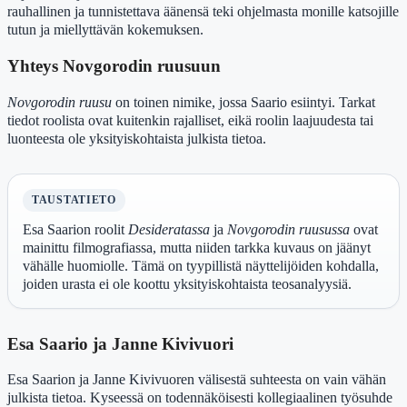
rauhallinen ja tunnistettava äänensä teki ohjelmasta monille katsojille
tutun ja miellyttävän kokemuksen.
Yhteys Novgorodin ruusuun
Novgorodin ruusu
on toinen nimike, jossa Saario esiintyi. Tarkat
tiedot roolista ovat kuitenkin rajalliset, eikä roolin laajuudesta tai
luonteesta ole yksityiskohtaista julkista tietoa.
TAUSTATIETO
Esa Saarion roolit
Desideratassa
ja
Novgorodin ruusussa
ovat
mainittu filmografiassa, mutta niiden tarkka kuvaus on jäänyt
vähälle huomiolle. Tämä on tyypillistä näyttelijöiden kohdalla,
joiden urasta ei ole koottu yksityiskohtaista teosanalyysiä.
Esa Saario ja Janne Kivivuori
Esa Saarion ja Janne Kivivuoren välisestä suhteesta on vain vähän
julkista tietoa. Kyseessä on todennäköisesti kollegiaalinen työsuhde