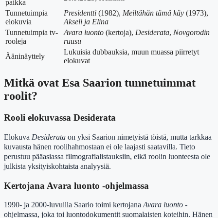
paikka
Tunnetuimpia
Presidentti
(1982),
Meiltähän tämä käy
(1973),
elokuvia
Akseli ja Elina
Tunnetuimpia tv-
Avara luonto
(kertoja),
Desiderata
,
Novgorodin
rooleja
ruusu
Lukuisia dubbauksia, muun muassa piirretyt
Ääninäyttely
elokuvat
Mitkä ovat Esa Saarion tunnetuimmat
roolit?
Rooli elokuvassa Desiderata
Elokuva
Desiderata
on yksi Saarion nimetyistä töistä, mutta tarkkaa
kuvausta hänen roolihahmostaan ei ole laajasti saatavilla. Tieto
perustuu pääasiassa filmografialistauksiin, eikä roolin luonteesta ole
julkista yksityiskohtaista analyysiä.
Kertojana Avara luonto -ohjelmassa
1990- ja 2000-luvuilla Saario toimi kertojana
Avara luonto
-
ohjelmassa, joka toi luontodokumentit suomalaisten koteihin. Hänen