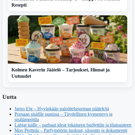
Resepti
Kolmen Kaverin Jäätelö – Tarjoukset, Hinnat ja
Uutuudet
Uutta
Jarno Elg – Hyvinkään paloittelusurman päätekijä
Porsaan sisäfile uunissa – Täydellinen kypsennys ja
sisälämpötila
Lahjat isälle – parhaat ideat jokaiseen budjettiin ja tilaisuuteen
Max Perttula – Parfymöörin tuoksut, ulosotto ja dokumentti