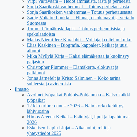
Virpi Valtavaara – Tiedot ammatista, iästä ja perheestä
Sonja Saarikoski vanhemmat – Totuus perhetaustasta
Sonja Saarikosken vanhemmat – Totuus perhetaustasta
Zadig Voltaire Laukku – Hinnat, ostokanavat ja vertailu
Suomessa
Tommi Pärmäkoski lapsi – Totuus perheuutisista ja
spekulaatioista
Matias Niemi Jere Karalahti – Voittaja ja ottelun kulku
Elias Kaskinen – Biografia, kappaleet, keikat ja uusi
albumi
Mika Myllylä Kirja – Kaksi elämäkertaa ja kuolinsyy
paljastuu
Christopher Plummer – Elämäkerta, elokuvat ja
palkinnot
Jonna Järnefelt ja Kristo Salminen – Koko tarina
suhteesta ja avioeroista
Ilmasto
Avoimet työpaikat Pohjois-Pohjanmaa – Katso kaikki
työpaikat
12 kk euribor ennuste 2026 – Näin korko kehittyy
lähivuosina
Himos Areena Keikat – Esiintyjät, liput ja tapahtumat
2026
Eskelisen Lapin Linjat – Aikataulut, reitit ja
yhteystiedot 2025