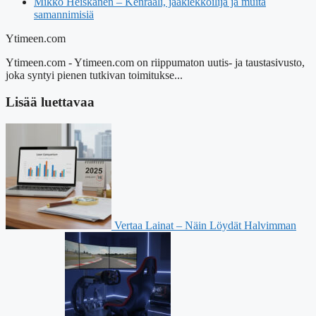
Mikko Heiskanen – Kenraali, jääkiekkoilija ja muita
samannimisiä
Ytimeen.com
Ytimeen.com - Ytimeen.com on riippumaton uutis- ja taustasivusto,
joka syntyi pienen tutkivan toimitukse...
Lisää luettavaa
Vertaa Lainat – Näin Löydät Halvimman