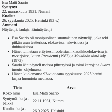
Esa Matti Saario
Syntynyt
22. marraskuuta 1931, Nummi
Kuollut
26. syyskuuta 2025, Helsinki (93 v.)
Ammatti
Näyttelijä, laulaja, ääninäyttelijä
Esa Saario oli monipuolinen suomalainen näyttelijä, joka teki
pitkän uran teatterissa, elokuvissa, televisiossa ja
dubbauksissa.
Hänet tunnetaan erityisesti rooleistaan klassikkoelokuvissa ja -
tv-sarjoissa, kuten
Presidentti
(1982) ja
Meiltähän tämä käy
(1973).
Saario ääninäytteli useissa piirretyissä ja toimi kertojana
Avara
luonto
-ohjelmassa.
Hänen kuolemansa 93-vuotiaana syyskuussa 2025 herätti
laajaa huomiota mediassa.
Tieto
Arvo
Koko nimi
Esa Matti Saario
Syntymäaika ja -
22.11.1931, Nummi
paikka
Kuolinaika ja -
26.9.2025, Helsinki