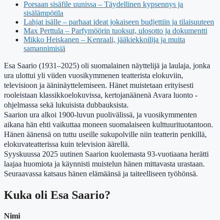
Porsaan sisäfile uunissa – Täydellinen kypsennys ja
sisälämpötila
Lahjat isälle – parhaat ideat jokaiseen budjettiin ja tilaisuuteen
Max Perttula – Parfymöörin tuoksut, ulosotto ja dokumentti
Mikko Heiskanen – Kenraali, jääkiekkoilija ja muita
samannimisiä
Esa Saario (1931–2025) oli suomalainen näyttelijä ja laulaja, jonka
ura ulottui yli viiden vuosikymmenen teatterista elokuviin,
televisioon ja ääninäyttelemiseen. Hänet muistetaan erityisesti
rooleistaan klassikkoelokuvissa, kertojanäänenä Avara luonto -
ohjelmassa sekä lukuisista dubbauksista.
Saarion ura alkoi 1900-luvun puolivälissä, ja vuosikymmenten
aikana hän ehti vaikuttaa moneen suomalaiseen kulttuurituotantoon.
Hänen äänensä on tuttu useille sukupolville niin teatterin penkillä,
elokuvateatterissa kuin television äärellä.
Syyskuussa 2025 uutinen Saarion kuolemasta 93-vuotiaana herätti
laajaa huomiota ja käynnisti muistelun hänen mittavasta urastaan.
Seuraavassa katsaus hänen elämäänsä ja taiteelliseen työhönsä.
Kuka oli Esa Saario?
Nimi