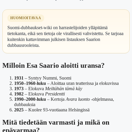
HUOMIOITAVAA
Suomi-dubbaukset-wiki on harrastelijoiden ylläpitämä
tietokanta, eikä sen tietoja ole virallisesti vahvistettu. Se tarjoaa
kuitenkin kattavimman julkisen listauksen Saarion
dubbausrooleista.
Milloin Esa Saario aloitti uransa?
1931
– Syntyy Nummi, Suomi
1950–1960-luku
– Aloittaa uran teatterissa ja elokuvissa
1973
– Elokuva
Meiltähän tämä käy
1982
– Elokuva
Presidentti
1990–2000-luku
– Kertoja
Avara luonto
-ohjelmassa,
dubbauksia
2025
– Kuolee 93-vuotiaana Helsingissä
Mitä tiedetään varmasti ja mikä on
epävarmaa?