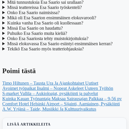
Mitä tunnustuksia Esa Saario sai urallaan?
Missä teattereissa Esa Saario työskenteli?
Onko Esa Saario naimisissa?
Mikä oli Esa Saarion ensimmäinen elokuvarooli?
Kuinka vanha Esa Saario oli kuollessaan?
Missä Esa Saario on haudattu?
Puhuiko Esa Saario muita kieliä?
Onko Esa Saariosta tehty muistokirjoituksia?
Missä elokuvassa Esa Saario esiintyi ensimmäisen kerran?
Tekikö Esa Saario myös teatteriohjauksia?
Poimi tästä
Timo Hiltunen – Tausta Ura Ja Ajankohtaiset Uutiset
Avoimet työpaikat Iisalmi – Nopeat Askeleet Uuteen Työhön
S-market Vallila – Aukioloajat, pysäköinti ja palvelut
Kuinka Kauan Työnantaja Maksaa Sairausajan Palkkaa – 9-56 pv
Comfort Hotel Helsinki Airport – Sijainti, Aamiainen, Pysäköinti
A.W. Yrjänä – Taide, Musiikki Ja Kulttuurivaikutus
LISÄÄ ARTIKKELEITA