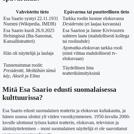
Vahvistettu tieto
Epävarma tai puutteellinen tieto
Esa Saario syntyi 22.11.1931
Tarkka roolin luonne elokuvassa
Nummi (Wikipedia, IMDB)
Desiderata
(ei laajaa kuvausta)
Esa Saario kuoli 26.9.2025
Esa Saarion ja Janne Kivivuoren
Helsingissä (Ilta-Sanomat,
suhteen laatu (mahdollisesti kollega
Kansallisteatteri)
tai roolisuhde)
Ajomatka
-elokuvan tarkka rooli
Hän oli näyttelijä ja laulaja
(nimi viittaa mahdollisesti tv-
elokuvaan)
Tunnetuimmat roolit:
Täydellinen lista
Presidentti
,
Meiltähän tämä
teatterikiinnityksistä
käy
,
Akseli ja Elina
Mitä Esa Saario edusti suomalaisessa
kulttuurissa?
Esa Saario edusti suomalaisen teatterin ja elokuvan kultakautta, ja
hänen uransa ulottui yli viiden vuosikymmenen. 1950-luvulta 2000-
luvulle ulottunut työura kattoi teatterin, elokuvan, television ja
ääninäyttelemisen – moni suomalainen näyttelijä ei ole saavuttanut