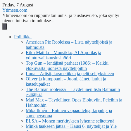
Friday, 7 August
Ytimeen.com
Ytimeen.com on riippumaton uutis- ja taustasivusto, joka syntyi
pienen tutkivan toimitukse...
Politiikka
American Pie Rooleissa – Lista näyttelijöistä ja
hahmoista
Riku Mattila – Muusikko, ALS-potilas ja
ydinturvallisuusinsinööri
Top Gun – lentäjistä parhaat (1986) – Kaikki
elokuvasta juonesta näyttelijöihin
Luna – Artisti, kosmetiikka ja pelit selityksineen
Oliver ja kumppanit – Juoni, äänet, laulut ja
katselupaikat
The Batman rooleissa – Täydellinen lista Batmanin
esittäjistä
Mad Max – Täydellinen Opas Elokuviin, Peleihin ja
Hahmoihin
Mika Ilmén – Entinen vapaaottelija, kirjailija ja
somepersoona
ELSA – Monen merkityksen lyhenne selitettynä
Minkä taakseen jättää – Kausi 6, näyttelijät ja Yle