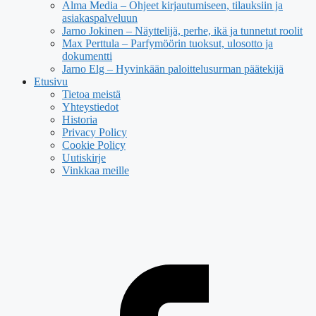
Alma Media – Ohjeet kirjautumiseen, tilauksiin ja
asiakaspalveluun
Jarno Jokinen – Näyttelijä, perhe, ikä ja tunnetut roolit
Max Perttula – Parfymöörin tuoksut, ulosotto ja
dokumentti
Jarno Elg – Hyvinkään paloittelusurman päätekijä
Etusivu
Tietoa meistä
Yhteystiedot
Historia
Privacy Policy
Cookie Policy
Uutiskirje
Vinkkaa meille