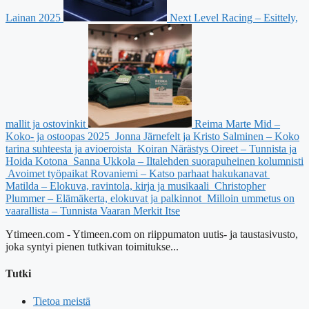
Lainan 2025
Next Level Racing – Esittely,
mallit ja ostovinkit
Reima Marte Mid –
Koko- ja ostoopas 2025
Jonna Järnefelt ja Kristo Salminen – Koko
tarina suhteesta ja avioeroista
Koiran Närästys Oireet – Tunnista ja
Hoida Kotona
Sanna Ukkola – Iltalehden suorapuheinen kolumnisti
Avoimet työpaikat Rovaniemi – Katso parhaat hakukanavat
Matilda – Elokuva, ravintola, kirja ja musikaali
Christopher
Plummer – Elämäkerta, elokuvat ja palkinnot
Milloin ummetus on
vaarallista – Tunnista Vaaran Merkit Itse
Ytimeen.com - Ytimeen.com on riippumaton uutis- ja taustasivusto,
joka syntyi pienen tutkivan toimitukse...
Tutki
Tietoa meistä