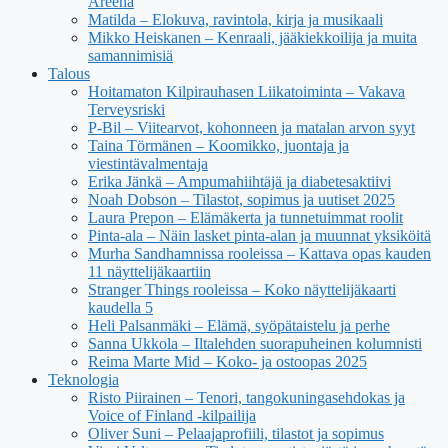
Areena
Matilda – Elokuva, ravintola, kirja ja musikaali
Mikko Heiskanen – Kenraali, jääkiekkoilija ja muita
samannimisiä
Talous
Hoitamaton Kilpirauhasen Liikatoiminta – Vakava
Terveysriski
P-Bil – Viitearvot, kohonneen ja matalan arvon syyt
Taina Törmänen – Koomikko, juontaja ja
viestintävalmentaja
Erika Jänkä – Ampumahiihtäjä ja diabetesaktiivi
Noah Dobson – Tilastot, sopimus ja uutiset 2025
Laura Prepon – Elämäkerta ja tunnetuimmat roolit
Pinta-ala – Näin lasket pinta-alan ja muunnat yksiköitä
Murha Sandhamnissa rooleissa – Kattava opas kauden
11 näyttelijäkaartiin
Stranger Things rooleissa – Koko näyttelijäkaarti
kaudella 5
Heli Palsanmäki – Elämä, syöpätaistelu ja perhe
Sanna Ukkola – Iltalehden suorapuheinen kolumnisti
Reima Marte Mid – Koko- ja ostoopas 2025
Teknologia
Risto Piirainen – Tenori, tangokuningasehdokas ja
Voice of Finland -kilpailija
Oliver Suni – Pelaajaprofiili, tilastot ja sopimus