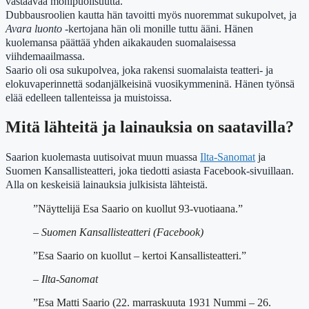
vastaavaa monipuolisuutta.
Dubbausroolien kautta hän tavoitti myös nuoremmat sukupolvet, ja
Avara luonto
-kertojana hän oli monille tuttu ääni. Hänen
kuolemansa päättää yhden aikakauden suomalaisessa
viihdemaailmassa.
Saario oli osa sukupolvea, joka rakensi suomalaista teatteri- ja
elokuvaperinnettä sodanjälkeisinä vuosikymmeninä. Hänen työnsä
elää edelleen tallenteissa ja muistoissa.
Mitä lähteitä ja lainauksia on saatavilla?
Saarion kuolemasta uutisoivat muun muassa
Ilta-Sanomat
ja
Suomen Kansallisteatteri, joka tiedotti asiasta Facebook-sivuillaan.
Alla on keskeisiä lainauksia julkisista lähteistä.
”Näyttelijä Esa Saario on kuollut 93-vuotiaana.”
– Suomen Kansallisteatteri (Facebook)
”Esa Saario on kuollut – kertoi Kansallisteatteri.”
– Ilta-Sanomat
”Esa Matti Saario (22. marraskuuta 1931 Nummi – 26.