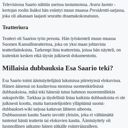
Televisiossa Saario nähtiin useissa tuotannoissa.
Avara luonto
-
kertojan roolin lisäksi hän esiintyi muun muassa
Presidentti
-sarjassa,
joka oli aikanaan laajasti seurattu draamakokonaisuus.
Teatteriura
Teatteri oli Saarion työn perusta. Hän työskenteli muun muassa
Suomen Kansallisteatterissa, joka on yksi maan johtavista
teatterilaitoksista. Tarkempi lista teattereista, joissa hän näytteli, on
kuitenkin kesken eikä täysin julkisesti dokumentoitu.
Millaisia dubbauksia Esa Saario teki?
Esa Saario toimi ääninäyttelijänä lukuisissa piirretyissä elokuvissa.
Hänen äänensä on kuultavissa monissa suomenkielisissä
dubbauksissa, mikä teki hänestä tutun hahmon nuoremmillekin
sukupolville. Tarkkaa ja täydellistä listaa kaikista dubbauksista ei ole
julkisesti koottu, mutta harrastelijoiden ylläpitämä suomi-
dubbaukset-wiki tarjoaa kattavan lähteen aiheesta.
Dubbausuran kautta Saario tavoitti yleisön, joka ei välttämättä
tuntenut häntä teatterin tai elokuvien kautta. Ääninäyttely oli
luonnollinen jatkumo hänen pitkälle esiintyjäuralleen.