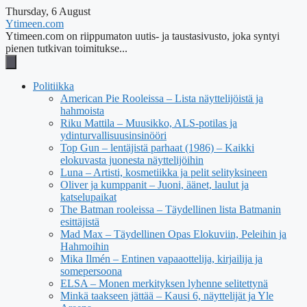
Thursday, 6 August
Ytimeen.com
Ytimeen.com on riippumaton uutis- ja taustasivusto, joka syntyi
pienen tutkivan toimitukse...
Politiikka
American Pie Rooleissa – Lista näyttelijöistä ja
hahmoista
Riku Mattila – Muusikko, ALS-potilas ja
ydinturvallisuusinsinööri
Top Gun – lentäjistä parhaat (1986) – Kaikki
elokuvasta juonesta näyttelijöihin
Luna – Artisti, kosmetiikka ja pelit selityksineen
Oliver ja kumppanit – Juoni, äänet, laulut ja
katselupaikat
The Batman rooleissa – Täydellinen lista Batmanin
esittäjistä
Mad Max – Täydellinen Opas Elokuviin, Peleihin ja
Hahmoihin
Mika Ilmén – Entinen vapaaottelija, kirjailija ja
somepersoona
ELSA – Monen merkityksen lyhenne selitettynä
Minkä taakseen jättää – Kausi 6, näyttelijät ja Yle