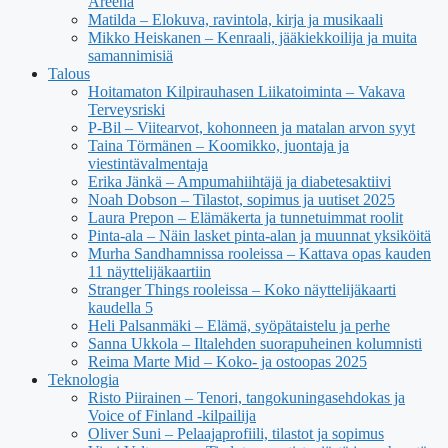
Areena
Matilda – Elokuva, ravintola, kirja ja musikaali
Mikko Heiskanen – Kenraali, jääkiekkoilija ja muita
samannimisiä
Talous
Hoitamaton Kilpirauhasen Liikatoiminta – Vakava
Terveysriski
P-Bil – Viitearvot, kohonneen ja matalan arvon syyt
Taina Törmänen – Koomikko, juontaja ja
viestintävalmentaja
Erika Jänkä – Ampumahiihtäjä ja diabetesaktiivi
Noah Dobson – Tilastot, sopimus ja uutiset 2025
Laura Prepon – Elämäkerta ja tunnetuimmat roolit
Pinta-ala – Näin lasket pinta-alan ja muunnat yksiköitä
Murha Sandhamnissa rooleissa – Kattava opas kauden
11 näyttelijäkaartiin
Stranger Things rooleissa – Koko näyttelijäkaarti
kaudella 5
Heli Palsanmäki – Elämä, syöpätaistelu ja perhe
Sanna Ukkola – Iltalehden suorapuheinen kolumnisti
Reima Marte Mid – Koko- ja ostoopas 2025
Teknologia
Risto Piirainen – Tenori, tangokuningasehdokas ja
Voice of Finland -kilpailija
Oliver Suni – Pelaajaprofiili, tilastot ja sopimus