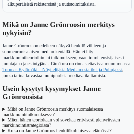
alkuperäisistä rekistereistä ja uutistoimituksista.
Mikä on Janne Grönroosin merkitys
nykyisin?
Janne Grönroos on edelleen näkyvä henkilö viihteen ja
suomenruotsalaisen median kentällä. Hän ei liity
markkinointiteorioihin tai tutkimukseen, vaan toimii ensisijaisesti
juontajana ja esiintyjänä. Tämä ura on rinnastettavissa muun muassa
Tuomas Kytömäki – Näyttelijästä Mediamestariksi ja Puhujaksi
,
jonka tarina kuvastaa monipuolista mediavaikuttamista.
Usein kysytyt kysymykset Janne
Grönroosista
Mikä on Janne Grönroosin merkitys suomalaisessa
markkinointitutkimuksessa?
Miten hänen teorioitaan voi soveltaa erityisesti pienyritysten
markkinointistrategioissa?
Kuka on Janne Grönroos henkilökohtaisessa elämässä?