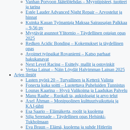
Vanhan Porvoon Jäätelötehdas – Myyntipisteet, tuotteet
ja tarina
Estée Lauder Advanced Night Repair – Arvostelut ja
hinnat
Kuinka Kauan Työnantaja Maksaa Sairausajan Palkkaa
– 9-56 pv
Myytävät asunnot Ylitornio – Täydellinen ostajan opas
2025
Redken Acidic Bonding – Kokemukset ja täydellinen
opas
Avoimet työpaikat Rovaniemi – Katso parhaat
hakukanavat
Next Level Racing – Esittely, mallit ja ostovinkit
Vertaa Lainat – Näin Löydät Halvimman Lainan 2025
Arjen ilmiöt
Lasten pyörä 20 – Turvallinen ja Ketterä Valinta
Fonecta kuka soitti – Luotettava Puheluiden Tunnistus
Lounas Kaarina – Hyvä Valikoima ja Laadukas Palvelu
Manu Raahe – Ruokali ta, aukioloajat ja arvo telut
Axel Åhman – Monipuolinen kulttuurivaikuttaja ja
KAJ-tähti
Esa Saario – Elämäkerta, roolit ja kuolema
Silja Serenade – Täydellinen opas Helsinki-
Tukholmaan
Eva Braun – Elämä, kuolema ja suhde Hitleriin