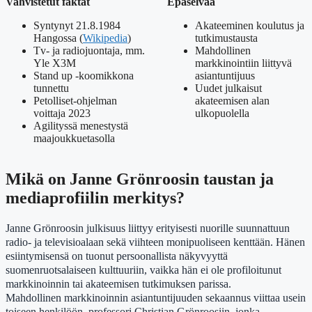
Vahvistetut faktat
Epäselvää
Syntynyt 21.8.1984
Akateeminen koulutus ja
Hangossa (
Wikipedia
)
tutkimustausta
Tv- ja radiojuontaja, mm.
Mahdollinen
Yle X3M
markkinointiin liittyvä
Stand up -koomikkona
asiantuntijuus
tunnettu
Uudet julkaisut
Petolliset-ohjelman
akateemisen alan
voittaja 2023
ulkopuolella
Agilityssä menestystä
maajoukkuetasolla
Mikä on Janne Grönroosin taustan ja
mediaprofiilin merkitys?
Janne Grönroosin julkisuus liittyy erityisesti nuorille suunnattuun
radio- ja televisioalaan sekä viihteen monipuoliseen kenttään. Hänen
esiintymisensä on tuonut persoonallista näkyvyyttä
suomenruotsalaiseen kulttuuriin, vaikka hän ei ole profiloitunut
markkinoinnin tai akateemisen tutkimuksen parissa.
Mahdollinen markkinoinnin asiantuntijuuden sekaannus viittaa usein
toiseen henkilöön, professori Christian Grönroosiin, jonka