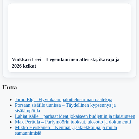
Vinkkari Levi – Legendaarinen after ski, ikäraja ja
2026 keikat
Uutta
Jarno Elg – Hyvinkään paloittelusurman päätekijä
Porsaan sisäfile uunissa – Täydellinen kypsennys ja
sisälämpötila
Lahjat isälle – parhaat ideat jokaiseen budjettiin ja tilaisuuteen
Max Perttula – Parfymöörin tuoksut, ulosotto ja dokumentti
Mikko Heiskanen – Kenraali, jääkiekkoilija ja muita
samannimisiä