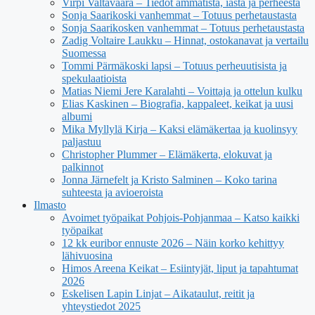
Virpi Valtavaara – Tiedot ammatista, iästä ja perheestä
Sonja Saarikoski vanhemmat – Totuus perhetaustasta
Sonja Saarikosken vanhemmat – Totuus perhetaustasta
Zadig Voltaire Laukku – Hinnat, ostokanavat ja vertailu
Suomessa
Tommi Pärmäkoski lapsi – Totuus perheuutisista ja
spekulaatioista
Matias Niemi Jere Karalahti – Voittaja ja ottelun kulku
Elias Kaskinen – Biografia, kappaleet, keikat ja uusi
albumi
Mika Myllylä Kirja – Kaksi elämäkertaa ja kuolinsyy
paljastuu
Christopher Plummer – Elämäkerta, elokuvat ja
palkinnot
Jonna Järnefelt ja Kristo Salminen – Koko tarina
suhteesta ja avioeroista
Ilmasto
Avoimet työpaikat Pohjois-Pohjanmaa – Katso kaikki
työpaikat
12 kk euribor ennuste 2026 – Näin korko kehittyy
lähivuosina
Himos Areena Keikat – Esiintyjät, liput ja tapahtumat
2026
Eskelisen Lapin Linjat – Aikataulut, reitit ja
yhteystiedot 2025