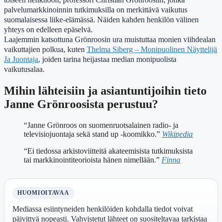
palvelumarkkinoinnin tutkimuksilla on merkittävä vaikutus
suomalaisessa liike-elämässä. Näiden kahden henkilön välinen
yhteys on edelleen epäselvä.
Laajemmin katsottuna Grönroosin ura muistuttaa monien viihdealan
vaikuttajien polkua, kuten
Thelma Siberg – Monipuolinen Näyttelijä
Ja Juontaja
, joiden tarina heijastaa median monipuolista
vaikutusalaa.
Mihin lähteisiin ja asiantuntijoihin tieto
Janne Grönroosista perustuu?
“Janne Grönroos on suomenruotsalainen radio- ja
televisiojuontaja sekä stand up -koomikko.”
Wikipedia
“Ei tiedossa arkistoviitteitä akateemisista tutkimuksista
tai markkinointiteorioista hänen nimellään.”
Finna
HUOMIOITAVAA
Mediassa esiintyneiden henkilöiden kohdalla tiedot voivat
päivittyä nopeasti. Vahvistetut lähteet on suositeltavaa tarkistaa