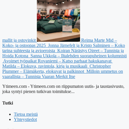
mallit ja ostovinkit
Reima Marte Mid –
Koko- ja ostoopas 2025
Jonna Järnefelt ja Kristo Salminen – Koko
tarina suhteesta ja avioeroista
Koiran Närästys Oireet – Tunnista ja
Hoida Kotona
Sanna Ukkola – Iltalehden suorapuheinen kolumnisti
Avoimet työpaikat Rovaniemi – Katso parhaat hakukanavat
Matilda – Elokuva, ravintola, kirja ja musikaali
Christopher
Plummer – Elämäkerta, elokuvat ja palkinnot
Milloin ummetus on
vaarallista – Tunnista Vaaran Merkit Itse
Ytimeen.com - Ytimeen.com on riippumaton uutis- ja taustasivusto,
joka syntyi pienen tutkivan toimitukse...
Tutki
Tietoa meistä
Yhteystiedot