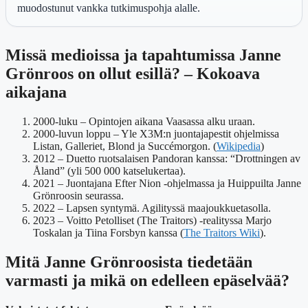
muodostunut vankka tutkimuspohja alalle.
Missä medioissa ja tapahtumissa Janne
Grönroos on ollut esillä? – Kokoava
aikajana
2000-luku
– Opintojen aikana Vaasassa alku uraan.
2000-luvun loppu
– Yle X3M:n juontajapestit ohjelmissa
Listan, Galleriet, Blond ja Succémorgon. (
Wikipedia
)
2012
– Duetto ruotsalaisen Pandoran kanssa: “Drottningen av
Åland” (yli 500 000 katselukertaa).
2021
– Juontajana Efter Nion -ohjelmassa ja Huippuilta Janne
Grönroosin seurassa.
2022
– Lapsen syntymä. Agilityssä maajoukkuetasolla.
2023
– Voitto Petolliset (The Traitors) -realityssa Marjo
Toskalan ja Tiina Forsbyn kanssa (
The Traitors Wiki
).
Mitä Janne Grönroosista tiedetään
varmasti ja mikä on edelleen epäselvää?