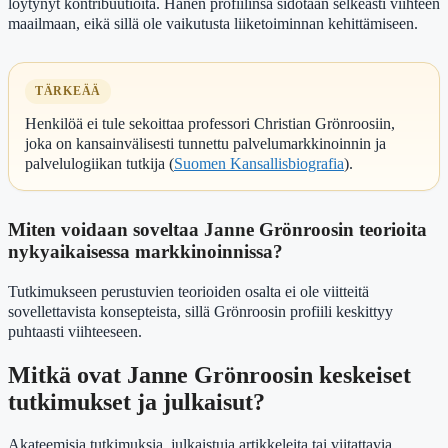
löytynyt kontribuutioita. Hänen profiilinsa sidotaan selkeästi viihteen
maailmaan, eikä sillä ole vaikutusta liiketoiminnan kehittämiseen.
TÄRKEÄÄ
Henkilöä ei tule sekoittaa professori Christian Grönroosiin,
joka on kansainvälisesti tunnettu palvelumarkkinoinnin ja
palvelulogiikan tutkija (
Suomen Kansallisbiografia
).
Miten voidaan soveltaa Janne Grönroosin teorioita
nykyaikaisessa markkinoinnissa?
Tutkimukseen perustuvien teorioiden osalta ei ole viitteitä
sovellettavista konsepteista, sillä Grönroosin profiili keskittyy
puhtaasti viihteeseen.
Mitkä ovat Janne Grönroosin keskeiset
tutkimukset ja julkaisut?
Akateemisia tutkimuksia, julkaistuja artikkeleita tai viitattavia