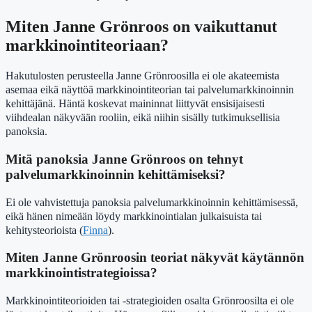
Miten Janne Grönroos on vaikuttanut
markkinointiteoriaan?
Hakutulosten perusteella Janne Grönroosilla ei ole akateemista
asemaa eikä näyttöä markkinointiteorian tai palvelumarkkinoinnin
kehittäjänä. Häntä koskevat maininnat liittyvät ensisijaisesti
viihdealan näkyvään rooliin, eikä niihin sisälly tutkimuksellisia
panoksia.
Mitä panoksia Janne Grönroos on tehnyt
palvelumarkkinoinnin kehittämiseksi?
Ei ole vahvistettuja panoksia palvelumarkkinoinnin kehittämisessä,
eikä hänen nimeään löydy markkinointialan julkaisuista tai
kehitysteorioista (
Finna
).
Miten Janne Grönroosin teoriat näkyvät käytännön
markkinointistrategioissa?
Markkinointiteorioiden tai -strategioiden osalta Grönroosilta ei ole