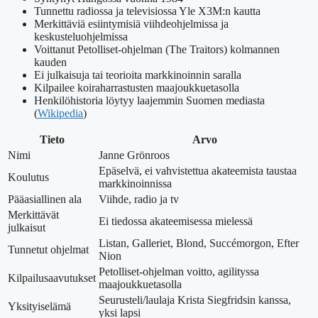
Tunnettu radiossa ja televisiossa Yle X3M:n kautta
Merkittäviä esiintymisiä viihdeohjelmissa ja
keskusteluohjelmissa
Voittanut Petolliset-ohjelman (The Traitors) kolmannen
kauden
Ei julkaisuja tai teorioita markkinoinnin saralla
Kilpailee koiraharrastusten maajoukkuetasolla
Henkilöhistoria löytyy laajemmin Suomen mediasta
(
Wikipedia
)
Tieto
Arvo
Nimi
Janne Grönroos
Epäselvä, ei vahvistettua akateemista taustaa
Koulutus
markkinoinnissa
Pääasiallinen ala
Viihde, radio ja tv
Merkittävät
Ei tiedossa akateemisessa mielessä
julkaisut
Listan, Galleriet, Blond, Succémorgon, Efter
Tunnetut ohjelmat
Nion
Petolliset-ohjelman voitto, agilityssa
Kilpailusaavutukset
maajoukkuetasolla
Seurusteli/laulaja Krista Siegfridsin kanssa,
Yksityiselämä
yksi lapsi