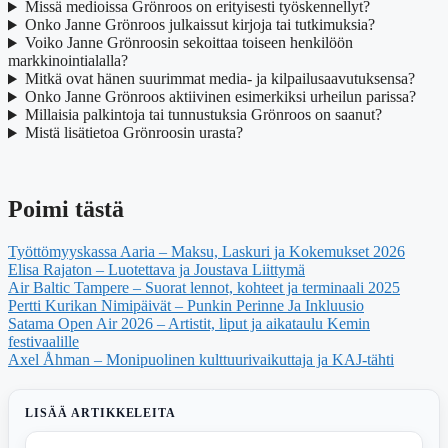
Missä medioissa Grönroos on erityisesti työskennellyt?
Onko Janne Grönroos julkaissut kirjoja tai tutkimuksia?
Voiko Janne Grönroosin sekoittaa toiseen henkilöön
markkinointialalla?
Mitkä ovat hänen suurimmat media- ja kilpailusaavutuksensa?
Onko Janne Grönroos aktiivinen esimerkiksi urheilun parissa?
Millaisia palkintoja tai tunnustuksia Grönroos on saanut?
Mistä lisätietoa Grönroosin urasta?
Poimi tästä
Työttömyyskassa Aaria – Maksu, Laskuri ja Kokemukset 2026
Elisa Rajaton – Luotettava ja Joustava Liittymä
Air Baltic Tampere – Suorat lennot, kohteet ja terminaali 2025
Pertti Kurikan Nimipäivät – Punkin Perinne Ja Inkluusio
Satama Open Air 2026 – Artistit, liput ja aikataulu Kemin
festivaalille
Axel Åhman – Monipuolinen kulttuurivaikuttaja ja KAJ-tähti
LISÄÄ ARTIKKELEITA