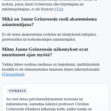
teoksia, joissa Janne Grönroosia olisi kirjoittajana tai
tutkimusjohtajana, ei ole löytynyt (
Yle
).
Mikä on Janne Grönroosin rooli akateemisena
asiantuntijana?
Ei ole tietoa akateemisista rooleista tai nimityksistä tutkijaksi,
professoriksi tai korkeakoulujen asiantuntijaksi.
Miten Janne Grönroosin näkemykset ovat
muuttuneet ajan myötä?
Vaikka hänen roolinsa mediassa on laajentunut, markkinoinnin
kentällä ei ole dokumentoitua muutosta hänen näkemyksissään
(
Talouselämä
).
VINKKEJÄ
Jos etsit tietoa palvelumarkkinoinnin teorioista tai
tutkimuksesta, kannattaa kääntyä professori Christian
Grönroosin (Hanken) julkaisuja kohti, joiden kautta on