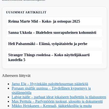
UUSIMMAT ARTIKKELIT
Reima Marte Mid – Koko- ja ostoopas 2025
Sanna Ukkola – Iltalehden suorapuheinen kolumnisti
Heli Palsanmäki – Elämä, syöpätaistelu ja perhe
Stranger Things rooleissa – Koko näyttelijäkaarti
kaudella 5
Aiheeseen liittyvät
Jarno Elg – Hyvinkään paloittelusurman päätekijä
Porsaan sisäfile uunissa – Täydellinen kypsennys ja
sisälämpötila
Lahjat isälle – parhaat ideat jokaiseen budjettiin ja tilaisuuteen
Max Perttula – Parfymöörin tuoksut, ulosotto ja dokumentti
Mikko Heiskanen – Kenraali, jääkiekkoilija ja muita