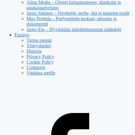
Alma Media – Ohjeet kirjautumiseen, tilauksiin ja
asiakaspalveluun
Jarno Jokinen – Näyttelijä, perhe, ikä ja tunnetut roolit
Max Perttula – Parfymöörin tuoksut, ulosotto ja
dokumentti
Jarno Elg – Hyvinkään paloittelusurman päätekijä
Etusivu
Tietoa meistä
Yhteystiedot
Historia
Privacy Policy
Cookie Policy
Uutiskirje
Vinkkaa meille