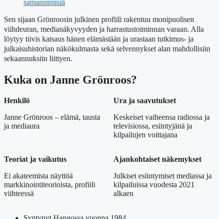
samannimisiä
Sen sijaan Grönroosin julkinen profiili rakentuu monipuolisen
viihdeuran, medianäkyvyyden ja harrastustoiminnan varaan. Alla
löytyy tiivis katsaus hänen elämästään ja urastaan tutkimus- ja
julkaisuhistorian näkökulmasta sekä selvennykset alan mahdollisiin
sekaannuksiin liittyen.
Kuka on Janne Grönroos?
Henkilö
Ura ja saavutukset
Janne Grönroos – elämä, tausta
Keskeiset vaiheensa radiossa ja
ja mediaura
televisiossa, esiintyjänä ja
kilpailujen voittajana
Teoriat ja vaikutus
Ajankohtaiset näkemykset
Ei akateemista näyttöä
Julkiset esiintymiset mediassa ja
markkinointiteorioista, profiili
kilpailuissa vuodesta 2021
viihteessä
alkaen
Syntynyt Hangossa vuonna 1984