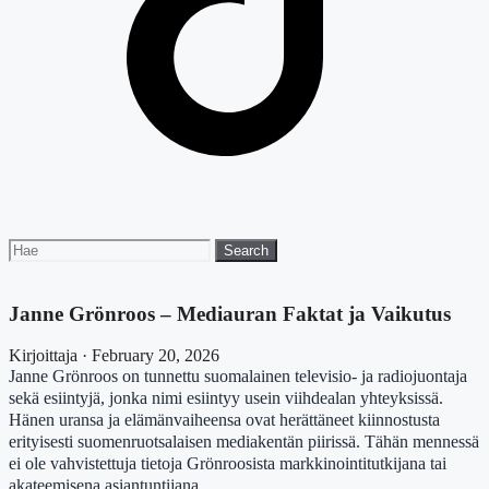
Search
Search
for:
Janne Grönroos – Mediauran Faktat ja Vaikutus
Kirjoittaja · February 20, 2026
Janne Grönroos on tunnettu suomalainen televisio- ja radiojuontaja
sekä esiintyjä, jonka nimi esiintyy usein viihdealan yhteyksissä.
Hänen uransa ja elämänvaiheensa ovat herättäneet kiinnostusta
erityisesti suomenruotsalaisen mediakentän piirissä. Tähän mennessä
ei ole vahvistettuja tietoja Grönroosista markkinointitutkijana tai
akateemisena asiantuntijana.