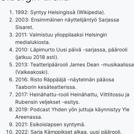
1992
: Syntyy Helsingissä (
Wikipedia
).
2003
: Ensimmäinen näyttelijäntyö Sarjassa
Sisaret.
2011
: Valmistuu ylioppilaaksi Helsingin
medialukiosta.
2010
: Läpimurto Uusi päivä -sarjassa, päärooli
(jatkuu 2018 asti).
2013
: Teatteripäärooli James Dean -musikaalissa
(Valkeakoski).
2016
: Risto Räppääjä -näytelmän pääosa
Taaborin kesäteatterissa.
2017
: Heinähattu-rooli Heinähattu, Vilttitossu ja
Rubensin veljekset -esitys.
2019
: Podcast Yhden yön juttuja käynnistyy Yle
Areenassa.
2021
: Esikoislapsen syntymä.
2022
: Sarja Kämppikset alkaa, uusi päärooli.