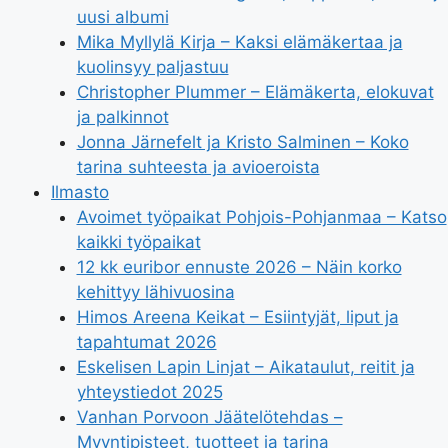
uusi albumi
Mika Myllylä Kirja – Kaksi elämäkertaa ja
kuolinsyy paljastuu
Christopher Plummer – Elämäkerta, elokuvat
ja palkinnot
Jonna Järnefelt ja Kristo Salminen – Koko
tarina suhteesta ja avioeroista
Ilmasto
Avoimet työpaikat Pohjois-Pohjanmaa – Katso
kaikki työpaikat
12 kk euribor ennuste 2026 – Näin korko
kehittyy lähivuosina
Himos Areena Keikat – Esiintyjät, liput ja
tapahtumat 2026
Eskelisen Lapin Linjat – Aikataulut, reitit ja
yhteystiedot 2025
Vanhan Porvoon Jäätelötehdas –
Myyntipisteet, tuotteet ja tarina