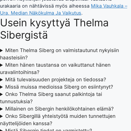
urakaaria on nähtävissä myös aiheessa
Mika Vauhkala –
Ura, Median Näkökulma Ja Vaikutus
.
Usein kysyttyä Thelma
Sibergistä
Miten Thelma Siberg on valmistautunut nykyisiin
haasteisiin?
Miten hänen taustansa on vaikuttanut hänen
uravalintoihinsa?
Mitä tulevaisuuden projekteja on tiedossa?
Missä muissa medioissa Siberg on esiintynyt?
Onko Thelma Siberg saanut palkintoja tai
tunnustuksia?
Millainen on Sibergin henkilökohtainen elämä?
Onko Sibergillä yhteistyötä muiden tunnettujen
näyttelijöiden kanssa?
Mistä Sibergin tiedot on varmistettu?