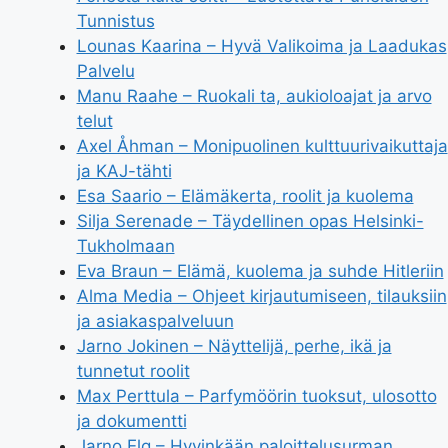
Tunnistus
Lounas Kaarina – Hyvä Valikoima ja Laadukas
Palvelu
Manu Raahe – Ruokali ta, aukioloajat ja arvo
telut
Axel Åhman – Monipuolinen kulttuurivaikuttaja
ja KAJ-tähti
Esa Saario – Elämäkerta, roolit ja kuolema
Silja Serenade – Täydellinen opas Helsinki-
Tukholmaan
Eva Braun – Elämä, kuolema ja suhde Hitleriin
Alma Media – Ohjeet kirjautumiseen, tilauksiin
ja asiakaspalveluun
Jarno Jokinen – Näyttelijä, perhe, ikä ja
tunnetut roolit
Max Perttula – Parfymöörin tuoksut, ulosotto
ja dokumentti
Jarno Elg – Hyvinkään paloittelusurman