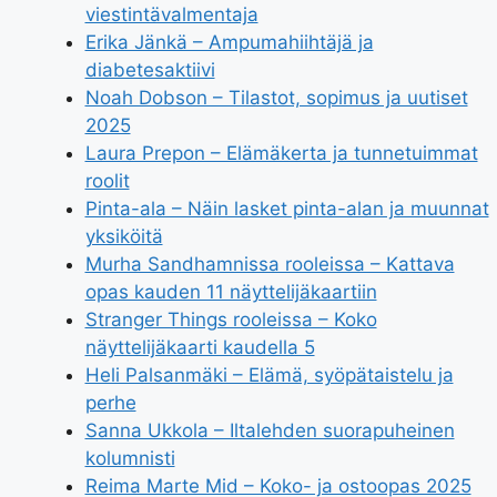
viestintävalmentaja
Erika Jänkä – Ampumahiihtäjä ja
diabetesaktiivi
Noah Dobson – Tilastot, sopimus ja uutiset
2025
Laura Prepon – Elämäkerta ja tunnetuimmat
roolit
Pinta-ala – Näin lasket pinta-alan ja muunnat
yksiköitä
Murha Sandhamnissa rooleissa – Kattava
opas kauden 11 näyttelijäkaartiin
Stranger Things rooleissa – Koko
näyttelijäkaarti kaudella 5
Heli Palsanmäki – Elämä, syöpätaistelu ja
perhe
Sanna Ukkola – Iltalehden suorapuheinen
kolumnisti
Reima Marte Mid – Koko- ja ostoopas 2025