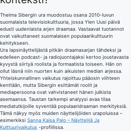
Thelma Sibergin ura muodostuu osana 2010-luvun
suomalaista televisiokulttuuria, jossa Ylen Uusi päivä
edusti uudenlaista arjen draamaa. Vastaavat tuotannot
ovat vaikuttaneet suomalaisen populaarikulttuurin
kehitykseen.
Ura lapsinäyttelijästä pitkän draamasarjan tähdeksi ja
edelleen podcast- ja radiojuontajaksi kertoo joustavasta
kyvystä siirtyä roolista ja formaatista toiseen. Hän on
ollut läsnä niin nuorten kuin aikuisten median arjessa.
Yhteiskunnallinen vaikutus rajoittuu pääosin viihteen
kenttään, mutta Sibergin esittämät roolit ja
mediapersoona ovat vahvistaneet hänen julkista
asemaansa. Taustan tarkempi analyysi avaa tilaa
mediatutkijoille syventää populaaridraaman merkityksiä.
Tämä näkyy myös muiden näyttelijöiden urapoluissa –
esimerkiksi
Sanna Kaisa Palo – Näyttelijä Ja
Kulttuurivaikutus
-profiilissa.