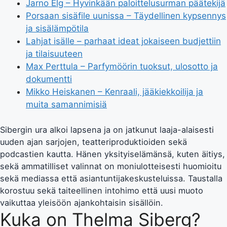
Jarno Elg – Hyvinkään paloittelusurman päätekijä
Porsaan sisäfile uunissa – Täydellinen kypsennys
ja sisälämpötila
Lahjat isälle – parhaat ideat jokaiseen budjettiin
ja tilaisuuteen
Max Perttula – Parfymöörin tuoksut, ulosotto ja
dokumentti
Mikko Heiskanen – Kenraali, jääkiekkoilija ja
muita samannimisiä
Sibergin ura alkoi lapsena ja on jatkunut laaja-alaisesti
uuden ajan sarjojen, teatteriproduktioiden sekä
podcastien kautta. Hänen yksityiselämänsä, kuten äitiys,
sekä ammatilliset valinnat on moniulotteisesti huomioitu
sekä mediassa että asiantuntijakeskusteluissa. Taustalla
korostuu sekä taiteellinen intohimo että uusi muoto
vaikuttaa yleisöön ajankohtaisin sisällöin.
Kuka on Thelma Siberg?