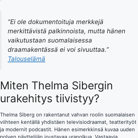
“Ei ole dokumentoituja merkkejä
merkittävistä palkinnoista, mutta hänen
vaikutustaan suomalaisessa
draamakentässä ei voi sivuuttaa.”
Talouselämä
Miten Thelma Sibergin
urakehitys tiivistyy?
Thelma Siberg on rakentanut vahvan roolin suomalaisen
viihteen kentällä yhdistäen televisiodraamat, teatterityöt
ja modernit podcastit. Hänen esimerkkinsä kuvaa uuden
polven näyttelijän joustavaa urapolkua. Vastaavia