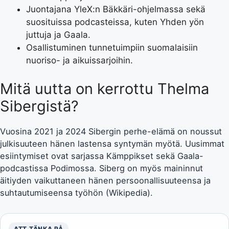
Juontajana YleX:n Bäkkäri-ohjelmassa sekä
suosituissa podcasteissa, kuten Yhden yön
juttuja ja Gaala.
Osallistuminen tunnetuimpiin suomalaisiin
nuoriso- ja aikuissarjoihin.
Mitä uutta on kerrottu Thelma
Sibergistä?
Vuosina 2021 ja 2024 Sibergin perhe-elämä on noussut
julkisuuteen hänen lastensa syntymän myötä. Uusimmat
esiintymiset ovat sarjassa Kämppikset sekä Gaala-
podcastissa Podimossa. Siberg on myös maininnut
äitiyden vaikuttaneen hänen persoonallisuuteensa ja
suhtautumiseensa työhön (Wikipedia).
ATT TÄNKA PÅ