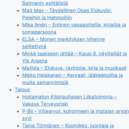
Batmanin esittäjistä
Mad Max – Täydellinen Opas Elokuviin,
Peleihin ja Hahmoihin
Mika Ilmén – Entinen vapaaottelija, kirjailija ja
somepersoona
ELSA – Monen merkityksen lyhenne
selitettynä
Minkä taakseen jättää – Kausi 6, näyttelijät ja
Yle Areena
Matilda – Elokuva, ravintola, kirja ja musikaali
Mikko Heiskanen – Kenraali, jääkiekkoilija ja
muita samannimisiä
Talous
Hoitamaton Kilpirauhasen Liikatoiminta –
Vakava Terveysriski
P-Bil – Viitearvot, kohonneen ja matalan arvon
syyt
Taina Törmänen – Koomikko, juontaja ja