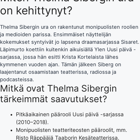
on kehittynyt?
Thelma Sibergin ura on rakentunut monipuolisten roolien
ja medioiden parissa. Ensimmäiset näyttelijän
kokemukset syntyivät jo lapsena draamasarjassa Sisaret.
Läpimurto koettiin kuitenkin aikuisiällä Ylen Uusi päivä -
sarjassa, jossa hän esitti Krista Kortelaista lähes
kymmenen vuoden ajan. Tämän jälkeen Siberg on
laajentanut osaamistaan teatterissa, radiossa ja
podcasteissa.
Mitkä ovat Thelma Sibergin
tärkeimmät saavutukset?
Pitkäaikainen päärooli Uusi päivä -sarjassa
(2010–2018).
Monipuolisten teatteriteosten pääroolit, mm.
Risto Räppääjä Taaborin Kesäteatterissa.