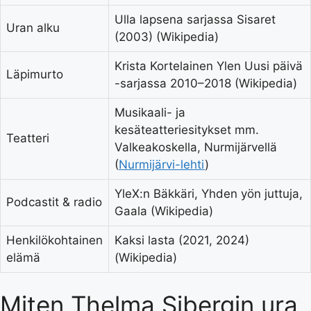
Ulla lapsena sarjassa Sisaret
Uran alku
(2003) (
Wikipedia
)
Krista Kortelainen Ylen Uusi päivä
Läpimurto
-sarjassa 2010–2018 (
Wikipedia
)
Musikaali- ja
kesäteatteriesitykset mm.
Teatteri
Valkeakoskella, Nurmijärvellä
(
Nurmijärvi-lehti
)
YleX:n Bäkkäri, Yhden yön juttuja,
Podcastit & radio
Gaala (
Wikipedia
)
Henkilökohtainen
Kaksi lasta (2021, 2024)
elämä
(
Wikipedia
)
Miten Thelma Sibergin ura