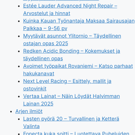
Estée Lauder Advanced Night Repair –
Arvostelut ja hinnat
Kuinka Kauan Työnantaja Maksaa Sairausajan
Palkkaa – 9-56 pv
Myytävät asunnot Ylitornio – Täydellinen
ostajan opas 2025
Redken Acidic Bonding – Kokemukset ja
täydellinen opas
Avoimet työpaikat Rovaniemi – Katso parhaat
hakukanavat
Next Level Racing – Esittely, mallit ja
ostovinkit
Vertaa Lainat – Näin Löydät Halvimman
Lainan 2025
Arjen ilmiöt
Lasten pyörä 20 – Turvallinen ja Ketterä
Valinta
Fonecta kuka soitti – Luotettava Puheluiden