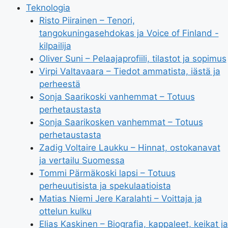
Teknologia
Risto Piirainen – Tenori,
tangokuningasehdokas ja Voice of Finland -
kilpailija
Oliver Suni – Pelaajaprofiili, tilastot ja sopimus
Virpi Valtavaara – Tiedot ammatista, iästä ja
perheestä
Sonja Saarikoski vanhemmat – Totuus
perhetaustasta
Sonja Saarikosken vanhemmat – Totuus
perhetaustasta
Zadig Voltaire Laukku – Hinnat, ostokanavat
ja vertailu Suomessa
Tommi Pärmäkoski lapsi – Totuus
perheuutisista ja spekulaatioista
Matias Niemi Jere Karalahti – Voittaja ja
ottelun kulku
Elias Kaskinen – Biografia, kappaleet, keikat ja