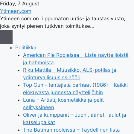
Friday, 7 August
Ytimeen.com
Ytimeen.com on riippumaton uutis- ja taustasivusto,
joka syntyi pienen tutkivan toimitukse...
Politiikka
American Pie Rooleissa – Lista näyttelijöistä
ja hahmoista
Riku Mattila – Muusikko, ALS-potilas ja
ydinturvallisuusinsinööri
Top Gun – lentäjistä parhaat (1986) – Kaikki
elokuvasta juonesta näyttelijöihin
Luna – Artisti, kosmetiikka ja pelit
selityksineen
Oliver ja kumppanit – Juoni, äänet, laulut ja
katselupaikat
The Batman rooleissa – Täydellinen lista