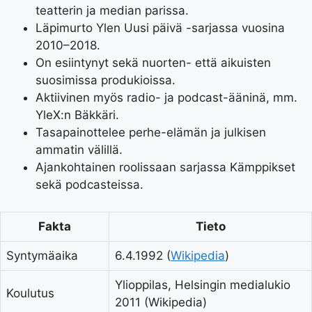
teatterin ja median parissa.
Läpimurto Ylen Uusi päivä -sarjassa vuosina
2010–2018.
On esiintynyt sekä nuorten- että aikuisten
suosimissa produkioissa.
Aktiivinen myös radio- ja podcast-ääninä, mm.
YleX:n Bäkkäri.
Tasapainottelee perhe-elämän ja julkisen
ammatin välillä.
Ajankohtainen roolissaan sarjassa Kämppikset
sekä podcasteissa.
Fakta
Tieto
Syntymäaika
6.4.1992 (
Wikipedia
)
Ylioppilas, Helsingin medialukio
Koulutus
2011 (
Wikipedia
)