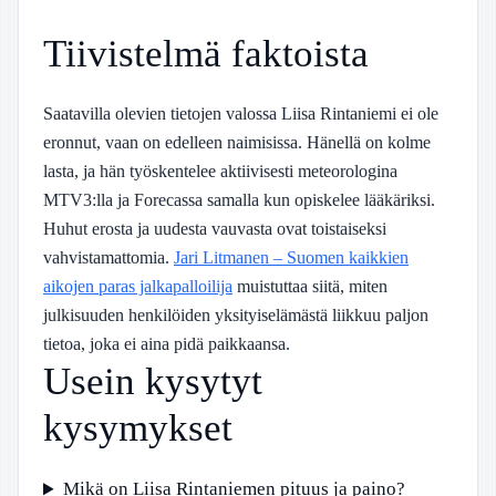
Tiivistelmä faktoista
Saatavilla olevien tietojen valossa Liisa Rintaniemi ei ole
eronnut, vaan on edelleen naimisissa. Hänellä on kolme
lasta, ja hän työskentelee aktiivisesti meteorologina
MTV3:lla ja Forecassa samalla kun opiskelee lääkäriksi.
Huhut erosta ja uudesta vauvasta ovat toistaiseksi
vahvistamattomia.
Jari Litmanen – Suomen kaikkien
aikojen paras jalkapalloilija
muistuttaa siitä, miten
julkisuuden henkilöiden yksityiselämästä liikkuu paljon
tietoa, joka ei aina pidä paikkaansa.
Usein kysytyt
kysymykset
Mikä on Liisa Rintaniemen pituus ja paino?