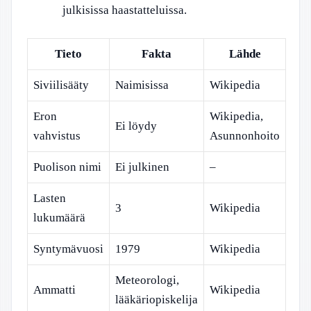
julkisissa haastatteluissa.
Tieto
Fakta
Lähde
Siviilisääty
Naimisissa
Wikipedia
Eron
Wikipedia,
Ei löydy
vahvistus
Asunnonhoito
Puolison nimi
Ei julkinen
–
Lasten
3
Wikipedia
lukumäärä
Syntymävuosi
1979
Wikipedia
Meteorologi,
Ammatti
Wikipedia
lääkäriopiskelija