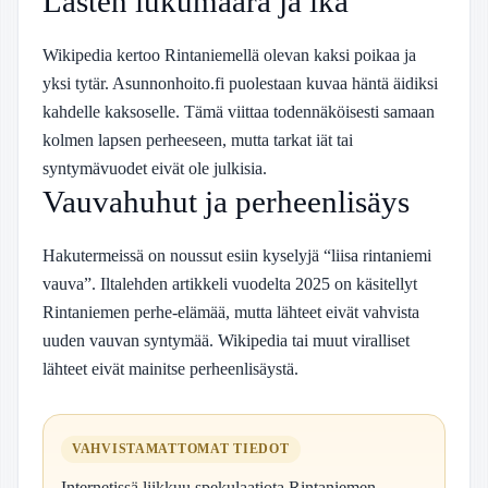
Lasten lukumäärä ja ikä
Wikipedia kertoo Rintaniemellä olevan kaksi poikaa ja
yksi tytär. Asunnonhoito.fi puolestaan kuvaa häntä äidiksi
kahdelle kaksoselle. Tämä viittaa todennäköisesti samaan
kolmen lapsen perheeseen, mutta tarkat iät tai
syntymävuodet eivät ole julkisia.
Vauvahuhut ja perheenlisäys
Hakutermeissä on noussut esiin kyselyjä “liisa rintaniemi
vauva”. Iltalehden artikkeli vuodelta 2025 on käsitellyt
Rintaniemen perhe-elämää, mutta lähteet eivät vahvista
uuden vauvan syntymää. Wikipedia tai muut viralliset
lähteet eivät mainitse perheenlisäystä.
VAHVISTAMATTOMAT TIEDOT
Internetissä liikkuu spekulaatiota Rintaniemen