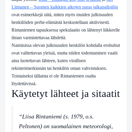
Litmanen – Suomen kaikkien aikojen paras jalkapalloilija
ovat esimerkkejä siitä, miten myös muiden julkisuuden
henkilöiden perhe-elämästä keskustellaan aktiivisesti.
Rintaniemen tapauksessa spekulaatio on lähtenyt liikkeelle
ilman varmistettavaa lähdettä.
Naimisissa olevan julkisuuden henkilön kohdalla erohuhut
ovat valitettavan yleisiä, mutta niiden todentaminen vaatii
aina luotettavan lähteen, kuten virallisen
rekisterimerkinnän tai henkilön oman vahvistuksen.
Toistaiseksi tällaista ei ole Rintaniemen osalta
löydettävissä.
Käytetyt lähteet ja sitaatit
“Liisa Rintaniemi (s. 1979, o.s.
Peltonen) on suomalainen meteorologi,