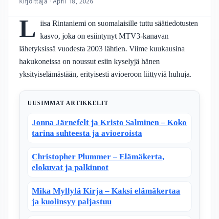
Kirjoittaja · April 18, 2026
L
iisa Rintaniemi on suomalaisille tuttu säätiedotusten
kasvo, joka on esiintynyt MTV3-kanavan
lähetyksissä vuodesta 2003 lähtien. Viime kuukausina
hakukoneissa on noussut esiin kyselyjä hänen
yksityiselämästään, erityisesti avioeroon liittyviä huhuja.
UUSIMMAT ARTIKKELIT
Jonna Järnefelt ja Kristo Salminen – Koko
tarina suhteesta ja avioeroista
Christopher Plummer – Elämäkerta,
elokuvat ja palkinnot
Mika Myllylä Kirja – Kaksi elämäkertaa
ja kuolinsyy paljastuu