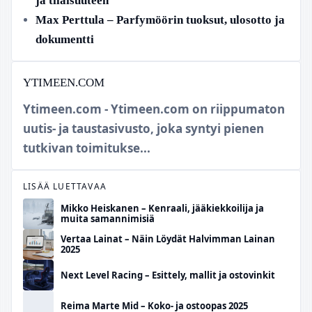
ja tilaisuuteen
Max Perttula – Parfymöörin tuoksut, ulosotto ja
dokumentti
YTIMEEN.COM
Ytimeen.com - Ytimeen.com on riippumaton
uutis- ja taustasivusto, joka syntyi pienen
tutkivan toimitukse...
LISÄÄ LUETTAVAA
Mikko Heiskanen – Kenraali, jääkiekkoilija ja
muita samannimisiä
Vertaa Lainat – Näin Löydät Halvimman Lainan
2025
Next Level Racing – Esittely, mallit ja ostovinkit
Reima Marte Mid – Koko- ja ostoopas 2025