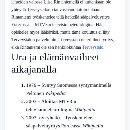
lähteiden valossa Liisa Rintaniemellä ei kuitenkaan ole
yhteyttä Terveystaloon tai vastaanottotoimintaan.
Rintaniemi työskentelee tällä hetkellä sääpalveluyritys
Forecassa ja MTV3:n televisiometeorologina. Hän
opiskelee myös lääkäriksi, mutta tämä koulutus ei liity
Terveystalon palveluihin. Terveystalo on erillinen yritys,
eikä Rintaniemi ole sen henkilökuntaa
Terveystalo
.
Ura ja elämänvaiheet
aikajanalla
1979
– Syntyy Suomessa syntymänimellä
Peltonen
Wikipedia
2003
– Aloittaa MTV3:n
televisiometeorologina
Wikipedia
2003–nykyhetki
– Työskentelee
sääpalveluyritys Forecassa
Wikipedia