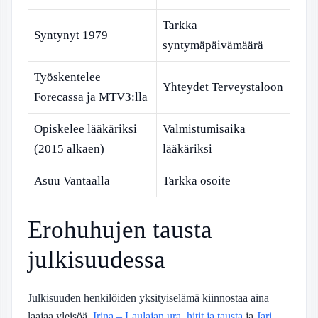
Tarkka
Syntynyt 1979
syntymäpäivämäärä
Työskentelee
Yhteydet Terveystaloon
Forecassa ja MTV3:lla
Opiskelee lääkäriksi
Valmistumisaika
(2015 alkaen)
lääkäriksi
Asuu Vantaalla
Tarkka osoite
Erohuhujen tausta
julkisuudessa
Julkisuuden henkilöiden yksityiselämä kiinnostaa aina
laajaa yleisöä.
Irina – Laulajan ura, hitit ja tausta
ja
Jari