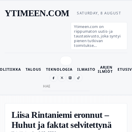
YTIMEEN.COM
SATURDAY, 8 AUGUST
Ytimeen.com on
riippumaton uutis- ja
taustasivusto, joka syntyi
pienen tutkivan
toimitukse...
ARJEN
OLITIIKKA
TALOUS
TEKNOLOGIA
ILMASTO
ETUSI
ILMIÖT
Search
for:
Liisa Rintaniemi eronnut –
Huhut ja faktat selvitettynä