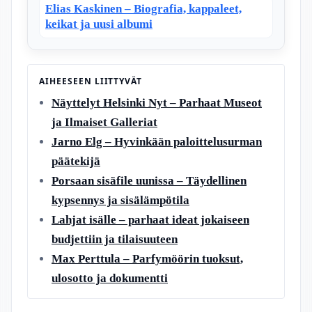
Elias Kaskinen – Biografia, kappaleet,
keikat ja uusi albumi
AIHEESEEN LIITTYVÄT
Näyttelyt Helsinki Nyt – Parhaat Museot
ja Ilmaiset Galleriat
Jarno Elg – Hyvinkään paloittelusurman
päätekijä
Porsaan sisäfile uunissa – Täydellinen
kypsennys ja sisälämpötila
Lahjat isälle – parhaat ideat jokaiseen
budjettiin ja tilaisuuteen
Max Perttula – Parfymöörin tuoksut,
ulosotto ja dokumentti