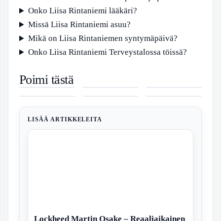
Onko Liisa Rintaniemi lääkäri?
Missä Liisa Rintaniemi asuu?
Mikä on Liisa Rintaniemen syntymäpäivä?
Onko Liisa Rintaniemi Terveystalossa töissä?
Ilta-Sanomat
My Oxford
Miltä Näyttää
Poimi tästä
Ulkomaat –
Year – Sofia
HIV-
Pizza Hut
Dow Jones
Mercedes-
Tuoreimmat
Carsonin uusi
Ihottuma –
Oulu –
indeksi –
Benz CLA –
uutiset
romanttinen
Kuvaus,
Aukioloajat,
Historia ja
Hinta, tiedot
maailmalta
komedia
oireet ja
menu ja
Markkinoiden
ja koeajat
Netflixissä
ensioireet
hinnasto
Vaikutus
Suomessa
LISÄÄ ARTIKKELEITA
Lockheed Martin Osake – Reaaliaikainen