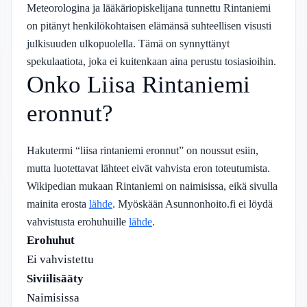
Meteorologina ja lääkäriopiskelijana tunnettu Rintaniemi
on pitänyt henkilökohtaisen elämänsä suhteellisen visusti
julkisuuden ulkopuolella. Tämä on synnyttänyt
spekulaatiota, joka ei kuitenkaan aina perustu tosiasioihin.
Onko Liisa Rintaniemi
eronnut?
Hakutermi “liisa rintaniemi eronnut” on noussut esiin,
mutta luotettavat lähteet eivät vahvista eron toteutumista.
Wikipedian mukaan Rintaniemi on naimisissa, eikä sivulla
mainita erosta
lähde
. Myöskään Asunnonhoito.fi ei löydä
vahvistusta erohuhuille
lähde
.
Erohuhut
Ei vahvistettu
Siviilisääty
Naimisissa