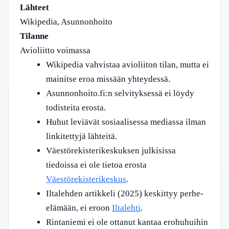
Lähteet
Wikipedia, Asunnonhoito
Tilanne
Avioliitto voimassa
Wikipedia vahvistaa avioliiton tilan, mutta ei
mainitse eroa missään yhteydessä.
Asunnonhoito.fi:n selvityksessä ei löydy
todisteita erosta.
Huhut leviävät sosiaalisessa mediassa ilman
linkitettyjä lähteitä.
Väestörekisterikeskuksen julkisissa
tiedoissa ei ole tietoa erosta
Väestörekisterikeskus
.
Iltalehden artikkeli (2025) keskittyy perhe-
elämään, ei eroon
Iltalehti
.
Rintaniemi ei ole ottanut kantaa erohuhuihin