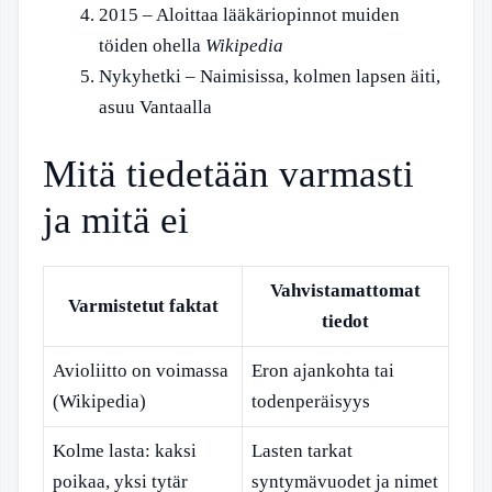
2015
– Aloittaa lääkäriopinnot muiden
töiden ohella
Wikipedia
Nykyhetki
– Naimisissa, kolmen lapsen äiti,
asuu Vantaalla
Mitä tiedetään varmasti
ja mitä ei
Vahvistamattomat
Varmistetut faktat
tiedot
Avioliitto on voimassa
Eron ajankohta tai
(Wikipedia)
todenperäisyys
Kolme lasta: kaksi
Lasten tarkat
poikaa, yksi tytär
syntymävuodet ja nimet