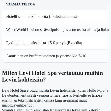
VARMAA TIETOA
Hotellissa on 203 huonetta ja kaksi rakennusta
Water World Levi on sisävesipuisto, jossa on useita altaita ja liuku
Pysäköinti on maksullista, 15 € per yö (Expedia)
Aamiainen on buffetmuotoinen ja yleensä klo 7–10
Miten Levi Hotel Spa vertautuu muihin
Levin kohteisiin?
Levi Hotel Spa erottuu muista Levin hotelleista, kuten Hullu Poro ja
Levitunturi, erityisesti vesipuistonsa ansiosta. Perheille se tarjoaa
enemmän tekemistä lasten kanssa kuin useimmat muut
majoitusvaihtoehdot.
Sijainti aivan Levin keskustan läheisyydessä tekee siitä kätevän