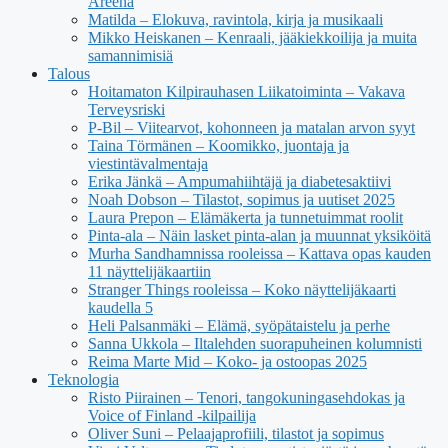
Areena
Matilda – Elokuva, ravintola, kirja ja musikaali
Mikko Heiskanen – Kenraali, jääkiekkoilija ja muita
samannimisiä
Talous
Hoitamaton Kilpirauhasen Liikatoiminta – Vakava
Terveysriski
P-Bil – Viitearvot, kohonneen ja matalan arvon syyt
Taina Törmänen – Koomikko, juontaja ja
viestintävalmentaja
Erika Jänkä – Ampumahiihtäjä ja diabetesaktiivi
Noah Dobson – Tilastot, sopimus ja uutiset 2025
Laura Prepon – Elämäkerta ja tunnetuimmat roolit
Pinta-ala – Näin lasket pinta-alan ja muunnat yksiköitä
Murha Sandhamnissa rooleissa – Kattava opas kauden
11 näyttelijäkaartiin
Stranger Things rooleissa – Koko näyttelijäkaarti
kaudella 5
Heli Palsanmäki – Elämä, syöpätaistelu ja perhe
Sanna Ukkola – Iltalehden suorapuheinen kolumnisti
Reima Marte Mid – Koko- ja ostoopas 2025
Teknologia
Risto Piirainen – Tenori, tangokuningasehdokas ja
Voice of Finland -kilpailija
Oliver Suni – Pelaajaprofiili, tilastot ja sopimus