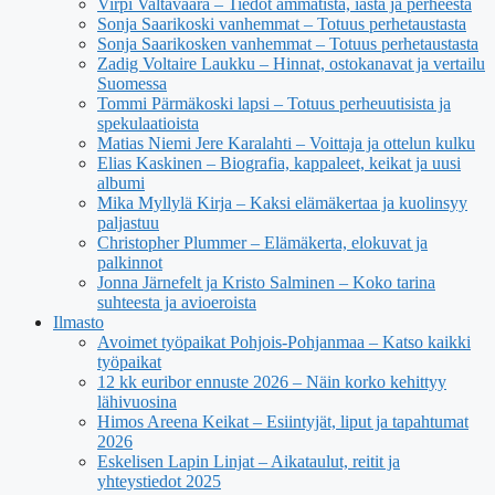
Virpi Valtavaara – Tiedot ammatista, iästä ja perheestä
Sonja Saarikoski vanhemmat – Totuus perhetaustasta
Sonja Saarikosken vanhemmat – Totuus perhetaustasta
Zadig Voltaire Laukku – Hinnat, ostokanavat ja vertailu
Suomessa
Tommi Pärmäkoski lapsi – Totuus perheuutisista ja
spekulaatioista
Matias Niemi Jere Karalahti – Voittaja ja ottelun kulku
Elias Kaskinen – Biografia, kappaleet, keikat ja uusi
albumi
Mika Myllylä Kirja – Kaksi elämäkertaa ja kuolinsyy
paljastuu
Christopher Plummer – Elämäkerta, elokuvat ja
palkinnot
Jonna Järnefelt ja Kristo Salminen – Koko tarina
suhteesta ja avioeroista
Ilmasto
Avoimet työpaikat Pohjois-Pohjanmaa – Katso kaikki
työpaikat
12 kk euribor ennuste 2026 – Näin korko kehittyy
lähivuosina
Himos Areena Keikat – Esiintyjät, liput ja tapahtumat
2026
Eskelisen Lapin Linjat – Aikataulut, reitit ja
yhteystiedot 2025