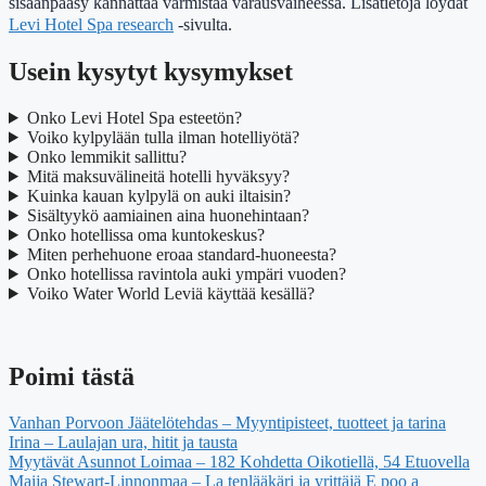
sisäänpääsy kannattaa varmistaa varausvaiheessa. Lisätietoja löydät
Levi Hotel Spa research
-sivulta.
Usein kysytyt kysymykset
Onko Levi Hotel Spa esteetön?
Voiko kylpylään tulla ilman hotelliyötä?
Onko lemmikit sallittu?
Mitä maksuvälineitä hotelli hyväksyy?
Kuinka kauan kylpylä on auki iltaisin?
Sisältyykö aamiainen aina huonehintaan?
Onko hotellissa oma kuntokeskus?
Miten perhehuone eroaa standard-huoneesta?
Onko hotellissa ravintola auki ympäri vuoden?
Voiko Water World Leviä käyttää kesällä?
Poimi tästä
Vanhan Porvoon Jäätelötehdas – Myyntipisteet, tuotteet ja tarina
Irina – Laulajan ura, hitit ja tausta
Myytävät Asunnot Loimaa – 182 Kohdetta Oikotiellä, 54 Etuovella
Maija Stewart-Linnonmaa – La tenlääkäri ja yrittäjä E poo a