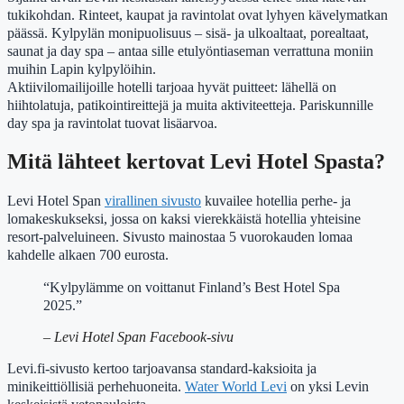
tukikohdan. Rinteet, kaupat ja ravintolat ovat lyhyen kävelymatkan
päässä. Kylpylän monipuolisuus – sisä- ja ulkoaltaat, porealtaat,
saunat ja day spa – antaa sille etulyöntiaseman verrattuna moniin
muihin Lapin kylpylöihin.
Aktiivilomailijoille hotelli tarjoaa hyvät puitteet: lähellä on
hiihtolatuja, patikointireittejä ja muita aktiviteetteja. Pariskunnille
day spa ja ravintolat tuovat lisäarvoa.
Mitä lähteet kertovat Levi Hotel Spasta?
Levi Hotel Span
virallinen sivusto
kuvailee hotellia perhe- ja
lomakeskukseksi, jossa on kaksi vierekkäistä hotellia yhteisine
resort-palveluineen. Sivusto mainostaa 5 vuorokauden lomaa
kahdelle alkaen 700 eurosta.
“Kylpylämme on voittanut Finland’s Best Hotel Spa
2025.”
– Levi Hotel Span Facebook-sivu
Levi.fi-sivusto kertoo tarjoavansa standard-kaksioita ja
minikeittiöllisiä perhehuoneita.
Water World Levi
on yksi Levin