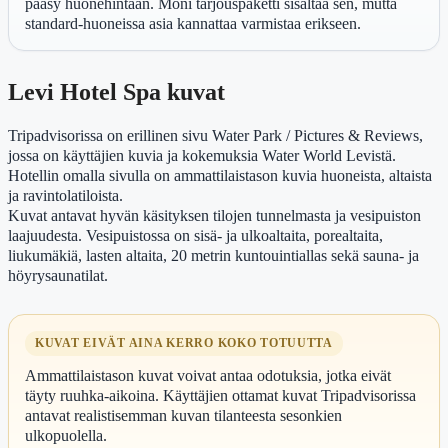
pääsy huonehintaan. Moni tarjouspaketti sisältää sen, mutta
standard-huoneissa asia kannattaa varmistaa erikseen.
Levi Hotel Spa kuvat
Tripadvisorissa on erillinen sivu Water Park / Pictures & Reviews,
jossa on käyttäjien kuvia ja kokemuksia Water World Levistä.
Hotellin omalla sivulla on ammattilaistason kuvia huoneista, altaista
ja ravintolatiloista.
Kuvat antavat hyvän käsityksen tilojen tunnelmasta ja vesipuiston
laajuudesta. Vesipuistossa on sisä- ja ulkoaltaita, porealtaita,
liukumäkiä, lasten altaita, 20 metrin kuntouintiallas sekä sauna- ja
höyrysaunatilat.
KUVAT EIVÄT AINA KERRO KOKO TOTUUTTA
Ammattilaistason kuvat voivat antaa odotuksia, jotka eivät
täyty ruuhka-aikoina. Käyttäjien ottamat kuvat Tripadvisorissa
antavat realistisemman kuvan tilanteesta sesonkien
ulkopuolella.