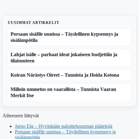
UUSIMMAT ARTIKKELIT
Porsaan sisäfile uunissa – Täydellinen kypsennys ja
sisälämpötila
Lahjat isälle – parhaat ideat jokaiseen budjettiin ja
tilaisuuteen
Koiran Närästys Oireet – Tunnista ja Hoida Kotona
Milloin ummetus on vaarallista – Tunnista Vaaran
Merkit Itse
Aiheeseen liittyvät
Jarno Elg – Hyvinkään paloittelusurman päätekijä
Porsaan sisäfile uunissa – Täydellinen kypsennys ja
sisälämpötila