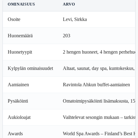
OMINAISUUS
ARVO
Osoite
Levi, Sirkka
Huonemäärä
203
Huonetyypit
2 hengen huoneet, 4 hengen perhehuone
Kylpylän ominaisuudet
Altaat, saunat, day spa, kuntokeskus, l
Aamiainen
Ravintola Ahkun buffet-aamiainen
Pysäköinti
Omatoimipysäköinti lisämaksusta, 15 
Aukioloajat
Vaihtelevat sesongin mukaan – tarkista 
Awards
World Spa Awards – Finland’s Best H