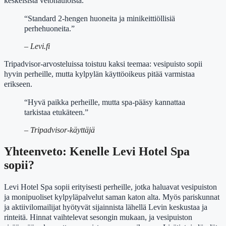
keskeisistä vetonauloista.
“Standard 2-hengen huoneita ja minikeittiöllisiä
perhehuoneita.”
– Levi.fi
Tripadvisor-arvosteluissa toistuu kaksi teemaa: vesipuisto sopii
hyvin perheille, mutta kylpylän käyttöoikeus pitää varmistaa
erikseen.
“Hyvä paikka perheille, mutta spa-pääsy kannattaa
tarkistaa etukäteen.”
– Tripadvisor-käyttäjä
Yhteenveto: Kenelle Levi Hotel Spa
sopii?
Levi Hotel Spa sopii erityisesti perheille, jotka haluavat vesipuiston
ja monipuoliset kylpyläpalvelut saman katon alta. Myös pariskunnat
ja aktiivilomailijat hyötyvät sijainnista lähellä Levin keskustaa ja
rinteitä. Hinnat vaihtelevat sesongin mukaan, ja vesipuiston