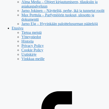
Alma Media – Ohjeet kirjautumiseen, tilauksiin ja
asiakaspalveluun
Jarno Jokinen – Näyttelijä, perhe, ikä ja tunnetut roolit
Max Perttula – Parfymöörin tuoksut, ulosotto ja
dokumentti
Jarno Elg – Hyvinkään paloittelusurman päätekijä
Etusivu
Tietoa meistä
Yhteystiedot
Historia
Privacy Policy
Cookie Policy
Uutiskirje
Vinkkaa meille