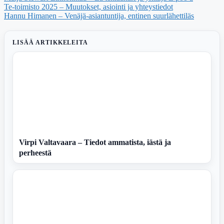
Te-toimisto 2025 – Muutokset, asiointi ja yhteystiedot
Hannu Himanen – Venäjä-asiantuntija, entinen suurlähettiläs
LISÄÄ ARTIKKELEITA
Virpi Valtavaara – Tiedot ammatista, iästä ja
perheestä