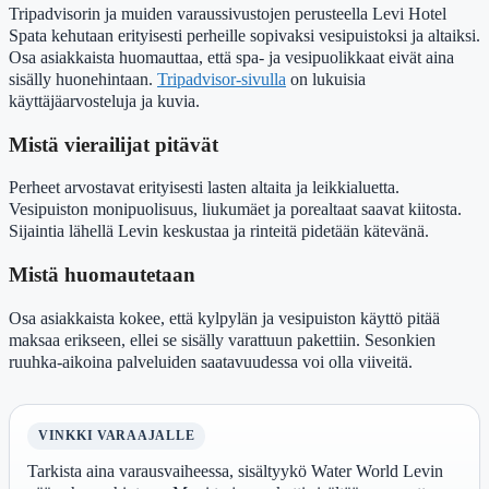
Tripadvisorin ja muiden varaussivustojen perusteella Levi Hotel
Spata kehutaan erityisesti perheille sopivaksi vesipuistoksi ja altaiksi.
Osa asiakkaista huomauttaa, että spa- ja vesipuolikkaat eivät aina
sisälly huonehintaan.
Tripadvisor-sivulla
on lukuisia
käyttäjäarvosteluja ja kuvia.
Mistä vierailijat pitävät
Perheet arvostavat erityisesti lasten altaita ja leikkialuetta.
Vesipuiston monipuolisuus, liukumäet ja porealtaat saavat kiitosta.
Sijaintia lähellä Levin keskustaa ja rinteitä pidetään kätevänä.
Mistä huomautetaan
Osa asiakkaista kokee, että kylpylän ja vesipuiston käyttö pitää
maksaa erikseen, ellei se sisälly varattuun pakettiin. Sesonkien
ruuhka-aikoina palveluiden saatavuudessa voi olla viiveitä.
VINKKI VARAAJALLE
Tarkista aina varausvaiheessa, sisältyykö Water World Levin