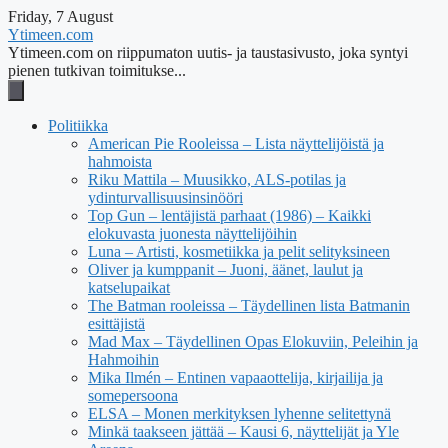
Friday, 7 August
Ytimeen.com
Ytimeen.com on riippumaton uutis- ja taustasivusto, joka syntyi
pienen tutkivan toimitukse...
Politiikka
American Pie Rooleissa – Lista näyttelijöistä ja
hahmoista
Riku Mattila – Muusikko, ALS-potilas ja
ydinturvallisuusinsinööri
Top Gun – lentäjistä parhaat (1986) – Kaikki
elokuvasta juonesta näyttelijöihin
Luna – Artisti, kosmetiikka ja pelit selityksineen
Oliver ja kumppanit – Juoni, äänet, laulut ja
katselupaikat
The Batman rooleissa – Täydellinen lista Batmanin
esittäjistä
Mad Max – Täydellinen Opas Elokuviin, Peleihin ja
Hahmoihin
Mika Ilmén – Entinen vapaaottelija, kirjailija ja
somepersoona
ELSA – Monen merkityksen lyhenne selitettynä
Minkä taakseen jättää – Kausi 6, näyttelijät ja Yle