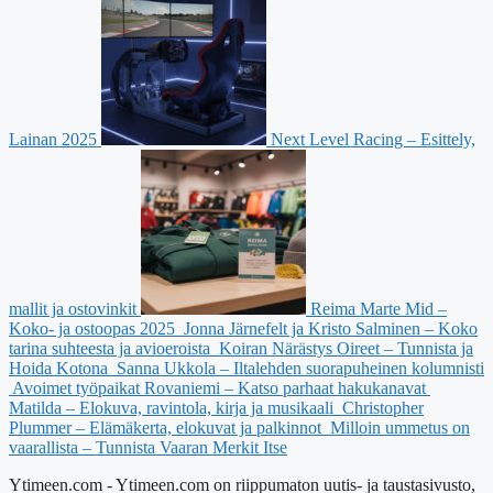
Lainan 2025
Next Level Racing – Esittely,
mallit ja ostovinkit
Reima Marte Mid –
Koko- ja ostoopas 2025
Jonna Järnefelt ja Kristo Salminen – Koko
tarina suhteesta ja avioeroista
Koiran Närästys Oireet – Tunnista ja
Hoida Kotona
Sanna Ukkola – Iltalehden suorapuheinen kolumnisti
Avoimet työpaikat Rovaniemi – Katso parhaat hakukanavat
Matilda – Elokuva, ravintola, kirja ja musikaali
Christopher
Plummer – Elämäkerta, elokuvat ja palkinnot
Milloin ummetus on
vaarallista – Tunnista Vaaran Merkit Itse
Ytimeen.com - Ytimeen.com on riippumaton uutis- ja taustasivusto,