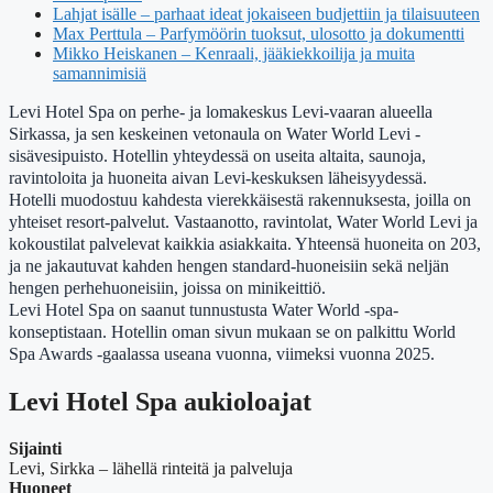
Lahjat isälle – parhaat ideat jokaiseen budjettiin ja tilaisuuteen
Max Perttula – Parfymöörin tuoksut, ulosotto ja dokumentti
Mikko Heiskanen – Kenraali, jääkiekkoilija ja muita
samannimisiä
Levi Hotel Spa on perhe- ja lomakeskus Levi-vaaran alueella
Sirkassa, ja sen keskeinen vetonaula on Water World Levi -
sisävesipuisto. Hotellin yhteydessä on useita altaita, saunoja,
ravintoloita ja huoneita aivan Levi-keskuksen läheisyydessä.
Hotelli muodostuu kahdesta vierekkäisestä rakennuksesta, joilla on
yhteiset resort-palvelut. Vastaanotto, ravintolat, Water World Levi ja
kokoustilat palvelevat kaikkia asiakkaita. Yhteensä huoneita on 203,
ja ne jakautuvat kahden hengen standard-huoneisiin sekä neljän
hengen perhehuoneisiin, joissa on minikeittiö.
Levi Hotel Spa on saanut tunnustusta Water World -spa-
konseptistaan. Hotellin oman sivun mukaan se on palkittu World
Spa Awards -gaalassa useana vuonna, viimeksi vuonna 2025.
Levi Hotel Spa aukioloajat
Sijainti
Levi, Sirkka – lähellä rinteitä ja palveluja
Huoneet