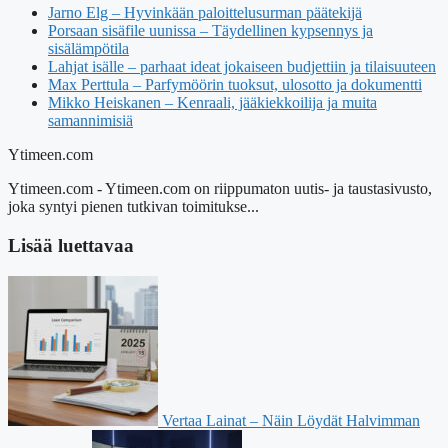
Jarno Elg – Hyvinkään paloittelusurman päätekijä
Porsaan sisäfile uunissa – Täydellinen kypsennys ja
sisälämpötila
Lahjat isälle – parhaat ideat jokaiseen budjettiin ja tilaisuuteen
Max Perttula – Parfymöörin tuoksut, ulosotto ja dokumentti
Mikko Heiskanen – Kenraali, jääkiekkoilija ja muita
samannimisiä
Ytimeen.com
Ytimeen.com - Ytimeen.com on riippumaton uutis- ja taustasivusto,
joka syntyi pienen tutkivan toimitukse...
Lisää luettavaa
Vertaa Lainat – Näin Löydät Halvimman