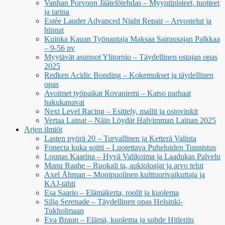
Vanhan Porvoon Jäätelötehdas – Myyntipisteet, tuotteet
ja tarina
Estée Lauder Advanced Night Repair – Arvostelut ja
hinnat
Kuinka Kauan Työnantaja Maksaa Sairausajan Palkkaa
– 9-56 pv
Myytävät asunnot Ylitornio – Täydellinen ostajan opas
2025
Redken Acidic Bonding – Kokemukset ja täydellinen
opas
Avoimet työpaikat Rovaniemi – Katso parhaat
hakukanavat
Next Level Racing – Esittely, mallit ja ostovinkit
Vertaa Lainat – Näin Löydät Halvimman Lainan 2025
Arjen ilmiöt
Lasten pyörä 20 – Turvallinen ja Ketterä Valinta
Fonecta kuka soitti – Luotettava Puheluiden Tunnistus
Lounas Kaarina – Hyvä Valikoima ja Laadukas Palvelu
Manu Raahe – Ruokali ta, aukioloajat ja arvo telut
Axel Åhman – Monipuolinen kulttuurivaikuttaja ja
KAJ-tähti
Esa Saario – Elämäkerta, roolit ja kuolema
Silja Serenade – Täydellinen opas Helsinki-
Tukholmaan
Eva Braun – Elämä, kuolema ja suhde Hitleriin