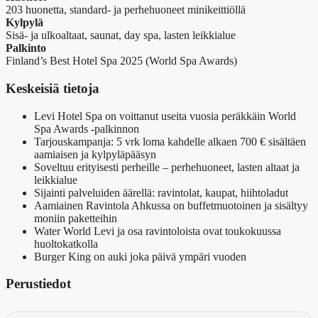
203 huonetta, standard- ja perhehuoneet minikeittiöllä
Kylpylä
Sisä- ja ulkoaltaat, saunat, day spa, lasten leikkialue
Palkinto
Finland’s Best Hotel Spa 2025 (World Spa Awards)
Keskeisiä tietoja
Levi Hotel Spa on voittanut useita vuosia peräkkäin World
Spa Awards -palkinnon
Tarjouskampanja: 5 vrk loma kahdelle alkaen 700 € sisältäen
aamiaisen ja kylpyläpääsyn
Soveltuu erityisesti perheille – perhehuoneet, lasten altaat ja
leikkialue
Sijainti palveluiden äärellä: ravintolat, kaupat, hiihtoladut
Aamiainen Ravintola Ahkussa on buffetmuotoinen ja sisältyy
moniin paketteihin
Water World Levi ja osa ravintoloista ovat toukokuussa
huoltokatkolla
Burger King on auki joka päivä ympäri vuoden
Perustiedot