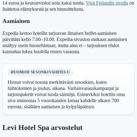
14 euroa ja kestoarvioksi noin kaksi tuntia.
Visit Finlandin sivulla
on
lisätietoa elämyksestä ja sen hinnoittelusta.
Aamiainen
Expedia kertoo hotellin tarjoavan ilmaisen buffet-aamiaisen
päivittäin kello 7.00–10.00. Expedia-sivuston mukaan aamiainen
sisältyy usein huonehintaan, mutta aina ei – tarjouksen ehdot
kannattaa lukea huolella ennen varausta.
HUOMIOI SESONKIVAIHTELU
Hinnat voivat nousta merkittävästi sesonkien, kuten
hiihtolomien ja joulun, aikana. Varhaisvarauskampanjat ja
tarjouspaketit voivat tuoda säästöjä. Esimerkiksi hotellin oma
sivu mainostaa 5 vuorokauden lomaa kahdelle alkaen 700
eurosta, sisältäen aamiaisen ja kylpyläpääsyn.
Levi Hotel Spa arvostelut