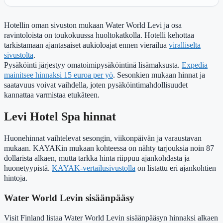
Hotellin oman sivuston mukaan Water World Levi ja osa
ravintoloista on toukokuussa huoltokatkolla. Hotelli kehottaa
tarkistamaan ajantasaiset aukioloajat ennen vierailua
viralliselta
sivustolta
.
Pysäköinti järjestyy omatoimipysäköintinä lisämaksusta.
Expedia
mainitsee hinnaksi 15 euroa per yö
. Sesonkien mukaan hinnat ja
saatavuus voivat vaihdella, joten pysäköintimahdollisuudet
kannattaa varmistaa etukäteen.
Levi Hotel Spa hinnat
Huonehinnat vaihtelevat sesongin, viikonpäivän ja varaustavan
mukaan. KAYAKin mukaan kohteessa on nähty tarjouksia noin 87
dollarista alkaen, mutta tarkka hinta riippuu ajankohdasta ja
huonetyypistä.
KAYAK-vertailusivustolla
on listattu eri ajankohtien
hintoja.
Water World Levin sisäänpääsy
Visit Finland listaa Water World Levin sisäänpääsyn hinnaksi alkaen