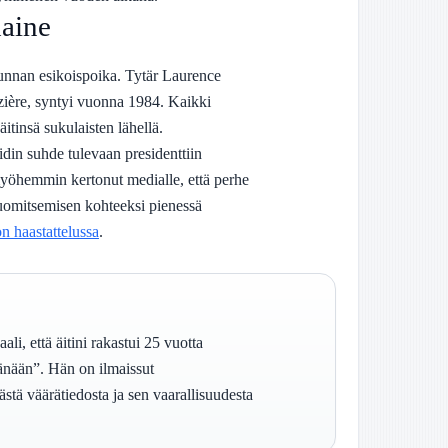
haine
unnan esikoispoika. Tytär Laurence
ière, syntyi vuonna 1984. Kaikki
tinsä sukulaisten lähellä.
din suhde tulevaan presidenttiin
yöhemmin kertonut medialle, että perhe
tuomitsemisen kohteeksi pienessä
on haastattelussa
.
ali, että äitini rakastui 25 vuotta
tänään”. Hän on ilmaissut
stä väärätiedosta ja sen vaarallisuudesta