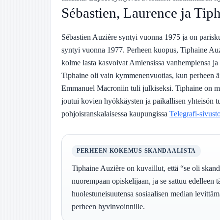
Sébastien, Laurence ja Tip
Sébastien Auzière syntyi vuonna 1975 ja on parisk
syntyi vuonna 1977. Perheen kuopus, Tiphaine Auz
kolme lasta kasvoivat Amiensissa vanhempiensa ja äi
Tiphaine oli vain kymmenenvuotias, kun perheen äi
Emmanuel Macroniin tuli julkiseksi. Tiphaine on m
joutui kovien hyökkäysten ja paikallisen yhteisön 
pohjoisranskalaisessa kaupungissa
Telegrafi-sivust
PERHEEN KOKEMUS SKANDAALISTA
Tiphaine Auzière on kuvaillut, että “se oli skanda
nuorempaan opiskelijaan, ja se sattuu edelleen 
huolestuneisuutensa sosiaalisen median levittämä
perheen hyvinvoinnille.