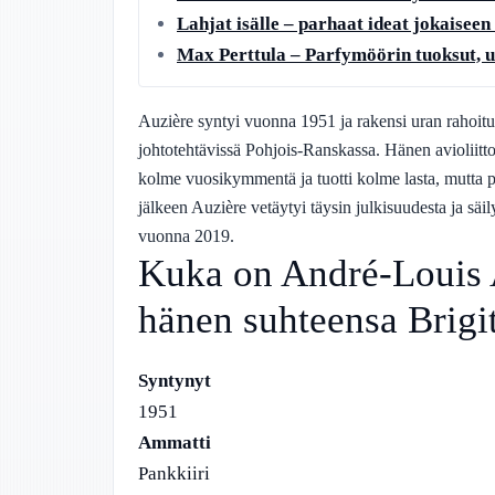
Lahjat isälle – parhaat ideat jokaiseen 
Max Perttula – Parfymöörin tuoksut, u
Auzière syntyi vuonna 1951 ja rakensi uran rahoitus
johtotehtävissä Pohjois-Ranskassa. Hänen avioliitto
kolme vuosikymmentä ja tuotti kolme lasta, mutta 
jälkeen Auzière vetäytyi täysin julkisuudesta ja säil
vuonna 2019.
Kuka on André-Louis 
hänen suhteensa Brigi
Syntynyt
1951
Ammatti
Pankkiiri