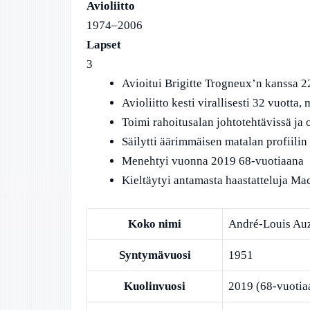
Avioliitto
1974–2006
Lapset
3
Avioitui Brigitte Trogneux’n kanssa 22
Avioliitto kesti virallisesti 32 vuotta,
Toimi rahoitusalan johtotehtävissä ja o
Säilytti äärimmäisen matalan profiilin 
Menehtyi vuonna 2019 68-vuotiaana
Kieltäytyi antamasta haastatteluja Ma
Koko nimi
André-Louis Auz
Syntymävuosi
1951
Kuolinvuosi
2019 (68-vuotia