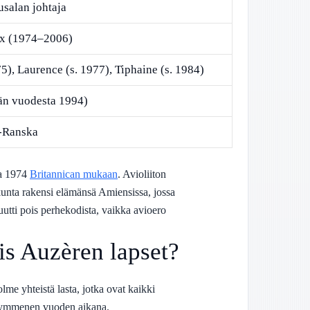
usalan johtaja
ux (1974–2006)
75), Laurence (s. 1977), Tiphaine (s. 1984)
ään vuodesta 1994)
-Ranska
sa 1974
Britannican mukaan
. Avioliiton
skunta rakensi elämänsä Amiensissa, jossa
utti pois perhekodista, vaikka avioero
s Auzèren lapset?
lme yhteistä lasta, jotka ovat kaikki
 kymmenen vuoden aikana.