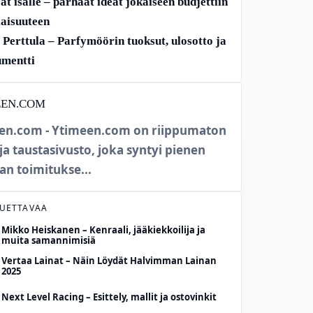
at isälle – parhaat ideat jokaiseen budjettiin
ilaisuuteen
Perttula – Parfymöörin tuoksut, ulosotto ja
mentti
EEN.COM
en.com - Ytimeen.com on riippumaton
 ja taustasivusto, joka syntyi pienen
an toimitukse...
LUETTAVAA
Mikko Heiskanen – Kenraali, jääkiekkoilija ja
muita samannimisiä
Vertaa Lainat – Näin Löydät Halvimman Lainan
2025
Next Level Racing – Esittely, mallit ja ostovinkit