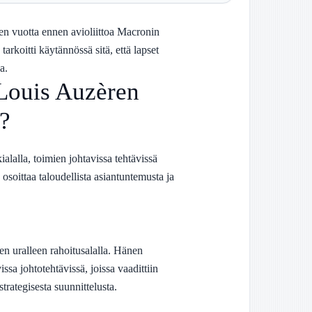
n vuotta ennen avioliittoa Macronin
arkoitti käytännössä sitä, että lapset
a.
-Louis Auzèren
a?
alalla, toimien johtavissa tehtävissä
osoittaa taloudellista asiantuntemusta ja
nen uralleen rahoitusalalla. Hänen
ssa johtotehtävissä, joissa vaadittiin
strategisesta suunnittelusta.