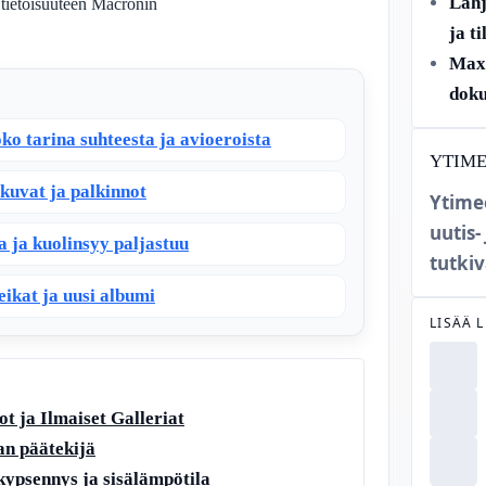
Lahj
 tietoisuuteen Macronin
ja t
Max 
doku
ko tarina suhteesta ja avioeroista
YTIM
kuvat ja palkinnot
Ytime
uutis-
 ja kuolinsyy paljastuu
tutkiv
eikat ja uusi albumi
LISÄÄ 
t ja Ilmaiset Galleriat
an päätekijä
 kypsennys ja sisälämpötila