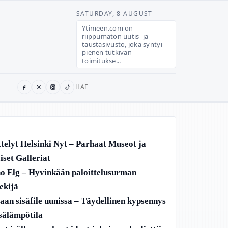
SATURDAY, 8 AUGUST
Ytimeen.com on
riippumaton uutis- ja
taustasivusto, joka syntyi
pienen tutkivan
toimitukse...
Search
for:
telyt Helsinki Nyt – Parhaat Museot ja
iset Galleriat
o Elg – Hyvinkään paloittelusurman
ekijä
aan sisäfile uunissa – Täydellinen kypsennys
isälämpötila