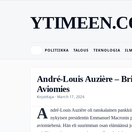
YTIMEEN.
POLITIIKKA
TALOUS
TEKNOLOGIA
IL
André-Louis Auzière – Br
Aviomies
Kirjoittaja · March 17, 2026
A
ndré-Louis Auzière oli ranskalainen pankkii
nykyisen presidentin Emmanuel Macronin pu
aviomiehenä. Hän eli suurimman osan elämäänsä ju