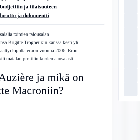
budjettiin ja tilaisuuteen
losotto ja dokumentti
alalla toimien talousalan
nsa Brigitte Trogneux’n kanssa kesti yli
päättyi lopulta eroon vuonna 2006. Eron
ytti matalan profiilin kuolemaansa asti
Auzière ja mikä on
tte Macroniin?