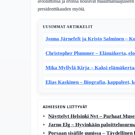
avioliittonsa ja eronsa nousivat maailmanlaajuiseen
presidenttikauden myötä.
UUSIMMAT ARTIKKELIT
Jonna Järnefelt ja Kristo Salminen – Ko
Christopher Plummer – Elämäkerta, elo
Mika Myllylä Kirja – Kaksi elämäkertaa
Elias Kaskinen – Biografia, kappaleet, k
AIHEESEEN LIITTYVÄT
Näyttelyt Helsinki Nyt – Parhaat Museo
Jarno Elg – Hyvinkään paloittelusurm
Porsaan sisäfile uunissa – Täydellinen