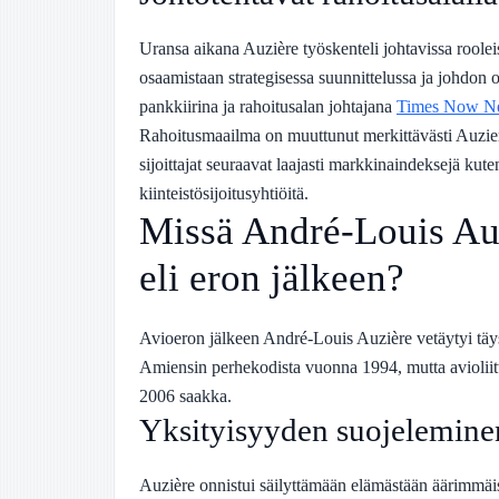
Uransa aikana Auzière työskenteli johtavissa rooleiss
osaamistaan strategisessa suunnittelussa ja johdo
pankkiirina ja rahoitusalan johtajana
Times Now Ne
Rahoitusmaailma on muuttunut merkittävästi Auzier
sijoittajat seuraavat laajasti markkinaindeksejä kut
kiinteistösijoitusyhtiöitä.
Missä André-Louis Auz
eli eron jälkeen?
Avioeron jälkeen André-Louis Auzière vetäytyi täys
Amiensin perhekodista vuonna 1994, mutta avioliitt
2006 saakka.
Yksityisyyden suojelemine
Auzière onnistui säilyttämään elämästään äärimmäis