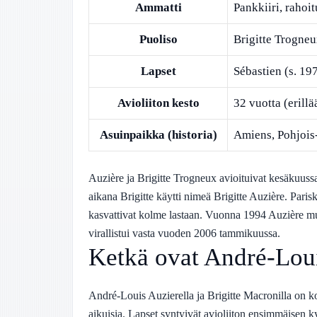
Ammatti
Pankkiiri, rahoit
Puoliso
Brigitte Trogne
Lapset
Sébastien (s. 19
Avioliiton kesto
32 vuotta (erill
Asuinpaikka (historia)
Amiens, Pohjois
Auzière ja Brigitte Trogneux avioituivat kesäkuus
aikana Brigitte käytti nimeä Brigitte Auzière. Pari
kasvattivat kolme lastaan. Vuonna 1994 Auzière mu
virallistui vasta vuoden 2006 tammikuussa.
Ketkä ovat André-Loui
André-Louis Auzierella ja Brigitte Macronilla on ko
aikuisia. Lapset syntyivät avioliiton ensimmäisen