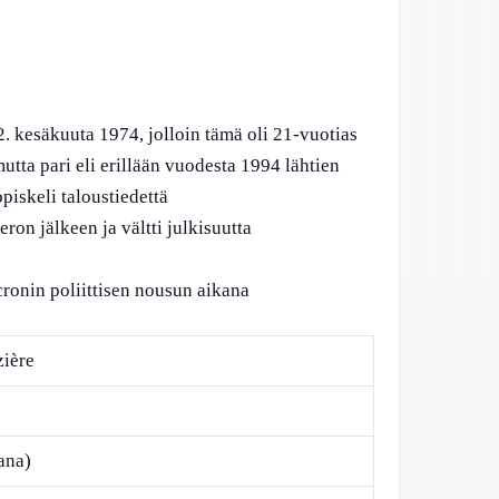
. kesäkuuta 1974, jolloin tämä oli 21-vuotias
 mutta pari eli erillään vuodesta 1994 lähtien
piskeli taloustiedettä
eron jälkeen ja vältti julkisuutta
cronin poliittisen nousun aikana
ière
ana)