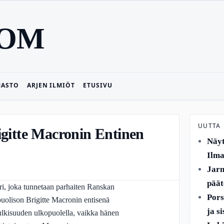
COM
MASTO
ARJEN ILMIÖT
ETUSIVU
UUTTA
igitte Macronin Entinen
Näyt
Ilma
Jarn
päät
ri, joka tunnetaan parhaiten Ranskan
Pors
olison Brigitte Macronin entisenä
ja s
lkisuuden ulkopuolella, vaikka hänen