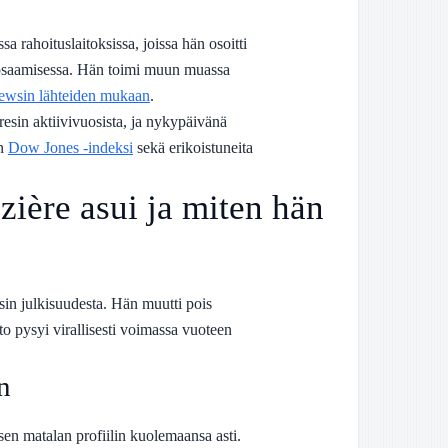
a rahoituslaitoksissa, joissa hän osoitti
n osaamisessa. Hän toimi muun muassa
wsin lähteiden mukaan
.
esin aktiivivuosista, ja nykypäivänä
en
Dow Jones -indeksi
sekä erikoistuneita
ière asui ja miten hän
in julkisuudesta. Hän muutti pois
o pysyi virallisesti voimassa vuoteen
n
en matalan profiilin kuolemaansa asti.