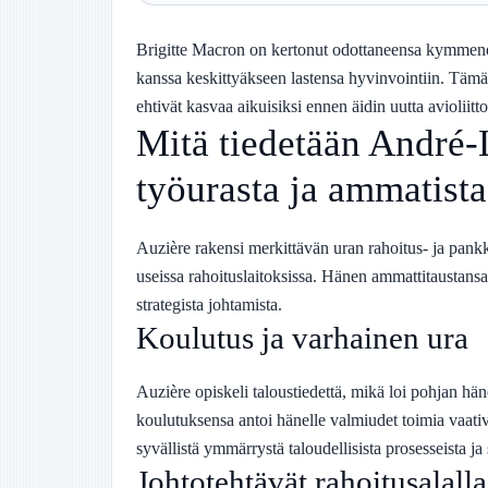
Brigitte Macron on kertonut odottaneensa kymmene
kanssa keskittyäkseen lastensa hyvinvointiin. Tämä t
ehtivät kasvaa aikuisiksi ennen äidin uutta avioliitto
Mitä tiedetään André
työurasta ja ammatist
Auzière rakensi merkittävän uran rahoitus- ja pankki
useissa rahoituslaitoksissa. Hänen ammattitaustansa 
strategista johtamista.
Koulutus ja varhainen ura
Auzière opiskeli taloustiedettä, mikä loi pohjan hä
koulutuksensa antoi hänelle valmiudet toimia vaativi
syvällistä ymmärrystä taloudellisista prosesseista ja 
Johtotehtävät rahoitusalalla