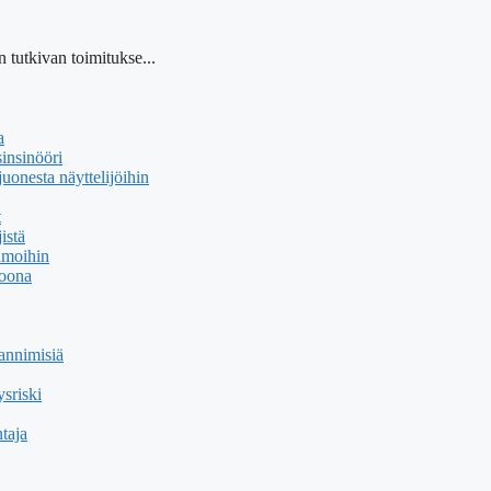
 tutkivan toimitukse...
a
insinööri
uonesta näyttelijöihin
t
istä
hmoihin
soona
annimisiä
sriski
taja