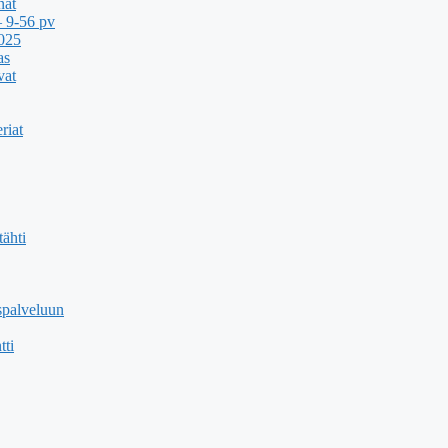
nat
 9-56 pv
2025
as
vat
riat
ähti
spalveluun
tti