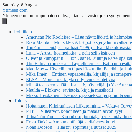
Saturday, 8 August
Ytimeen.com
Ytimeen.com on riippumaton uutis- ja taustasivusto, joka syntyi pienen
Politiikka
American Pie Rooleissa – Lista näyttelijöistä ja hahmoist
Riku Mattila – Muusikko, ALS-potilas ja ydinturvallisuus
Top Gun – lentäjistä parhaat (1986) – Kaikki elokuvasta j
Luna – Artisti, kosmetiikka ja pelit selityksineen
Oliver ja kumppanit – Juoni, äänet, laulut ja katselupaika
The Batman rooleissa – Täydellinen lista Batmanin esittäj
Mad Max – Täydellinen Opas Elokuviin, Peleihin ja Ha
Mika Ilmén – Entinen vapaaottelija, kirjailija ja someper
ELSA – Monen merkityksen lyhenne selitettynä
Minkä taakseen jättää – Kausi 6, näyttelijät ja Yle Areena
Matilda – Elokuva, ravintola, kirja ja musikaali
Mikko Heiskanen – Kenraali, jääkiekkoilija ja muita sam
Talous
Hoitamaton Kilpirauhasen Liikatoiminta – Vakava Tervey
P-Bil – Viitearvot, kohonneen ja matalan arvon syyt
Taina Törmänen – Koomikko, juontaja ja viestintävalmen
Erika Jänkä – Ampumahiihtäjä ja diabetesaktiivi
Noah Dobson – Tilastot, sopimus ja uutiset 2025