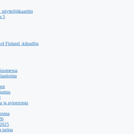
äyttelijäkaartiin
a 5
f Finland -kilpailija
 Suomessa
aatioista
umi
jastuu
t
a ja avioeroista
osina
26
 2025
 tarina