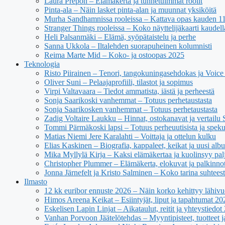
Laura Prepon – Elämäkerta ja tunnetuimmat roolit
Pinta-ala – Näin lasket pinta-alan ja muunnat yksiköitä
Murha Sandhamnissa rooleissa – Kattava opas kauden 11 n
Stranger Things rooleissa – Koko näyttelijäkaarti kaudell
Heli Palsanmäki – Elämä, syöpätaistelu ja perhe
Sanna Ukkola – Iltalehden suorapuheinen kolumnisti
Reima Marte Mid – Koko- ja ostoopas 2025
Teknologia
Risto Piirainen – Tenori, tangokuningasehdokas ja Voice o
Oliver Suni – Pelaajaprofiili, tilastot ja sopimus
Virpi Valtavaara – Tiedot ammatista, iästä ja perheestä
Sonja Saarikoski vanhemmat – Totuus perhetaustasta
Sonja Saarikosken vanhemmat – Totuus perhetaustasta
Zadig Voltaire Laukku – Hinnat, ostokanavat ja vertailu
Tommi Pärmäkoski lapsi – Totuus perheuutisista ja spekul
Matias Niemi Jere Karalahti – Voittaja ja ottelun kulku
Elias Kaskinen – Biografia, kappaleet, keikat ja uusi alb
Mika Myllylä Kirja – Kaksi elämäkertaa ja kuolinsyy pal
Christopher Plummer – Elämäkerta, elokuvat ja palkinno
Jonna Järnefelt ja Kristo Salminen – Koko tarina suhteest
Ilmasto
12 kk euribor ennuste 2026 – Näin korko kehittyy lähivu
Himos Areena Keikat – Esiintyjät, liput ja tapahtumat 20
Eskelisen Lapin Linjat – Aikataulut, reitit ja yhteystiedot
Vanhan Porvoon Jäätelötehdas – Myyntipisteet, tuotteet ja