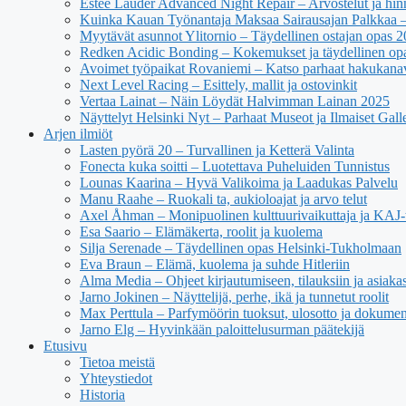
Estée Lauder Advanced Night Repair – Arvostelut ja hin
Kuinka Kauan Työnantaja Maksaa Sairausajan Palkkaa –
Myytävät asunnot Ylitornio – Täydellinen ostajan opas 
Redken Acidic Bonding – Kokemukset ja täydellinen op
Avoimet työpaikat Rovaniemi – Katso parhaat hakukana
Next Level Racing – Esittely, mallit ja ostovinkit
Vertaa Lainat – Näin Löydät Halvimman Lainan 2025
Näyttelyt Helsinki Nyt – Parhaat Museot ja Ilmaiset Galle
Arjen ilmiöt
Lasten pyörä 20 – Turvallinen ja Ketterä Valinta
Fonecta kuka soitti – Luotettava Puheluiden Tunnistus
Lounas Kaarina – Hyvä Valikoima ja Laadukas Palvelu
Manu Raahe – Ruokali ta, aukioloajat ja arvo telut
Axel Åhman – Monipuolinen kulttuurivaikuttaja ja KAJ-t
Esa Saario – Elämäkerta, roolit ja kuolema
Silja Serenade – Täydellinen opas Helsinki-Tukholmaan
Eva Braun – Elämä, kuolema ja suhde Hitleriin
Alma Media – Ohjeet kirjautumiseen, tilauksiin ja asiaka
Jarno Jokinen – Näyttelijä, perhe, ikä ja tunnetut roolit
Max Perttula – Parfymöörin tuoksut, ulosotto ja dokumen
Jarno Elg – Hyvinkään paloittelusurman päätekijä
Etusivu
Tietoa meistä
Yhteystiedot
Historia