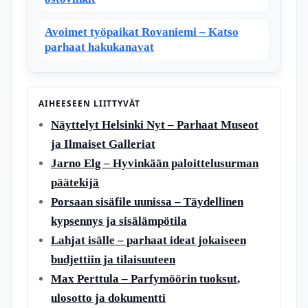
Avoimet työpaikat Rovaniemi – Katso
parhaat hakukanavat
AIHEESEEN LIITTYVÄT
Näyttelyt Helsinki Nyt – Parhaat Museot
ja Ilmaiset Galleriat
Jarno Elg – Hyvinkään paloittelusurman
päätekijä
Porsaan sisäfile uunissa – Täydellinen
kypsennys ja sisälämpötila
Lahjat isälle – parhaat ideat jokaiseen
budjettiin ja tilaisuuteen
Max Perttula – Parfymöörin tuoksut,
ulosotto ja dokumentti