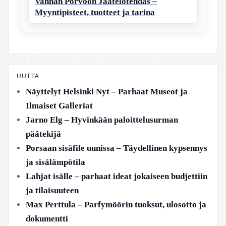
Vanhan Porvoon Jäätelötehdas –
Myyntipisteet, tuotteet ja tarina
UUTTA
Näyttelyt Helsinki Nyt – Parhaat Museot ja
Ilmaiset Galleriat
Jarno Elg – Hyvinkään paloittelusurman
päätekijä
Porsaan sisäfile uunissa – Täydellinen kypsennys
ja sisälämpötila
Lahjat isälle – parhaat ideat jokaiseen budjettiin
ja tilaisuuteen
Max Perttula – Parfymöörin tuoksut, ulosotto ja
dokumentti