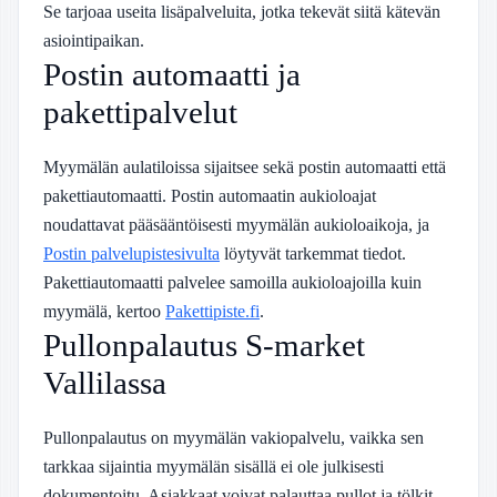
Se tarjoaa useita lisäpalveluita, jotka tekevät siitä kätevän
asiointipaikan.
Postin automaatti ja
pakettipalvelut
Myymälän aulatiloissa sijaitsee sekä postin automaatti että
pakettiautomaatti. Postin automaatin aukioloajat
noudattavat pääsääntöisesti myymälän aukioloaikoja, ja
Postin palvelupistesivulta
löytyvät tarkemmat tiedot.
Pakettiautomaatti palvelee samoilla aukioloajoilla kuin
myymälä, kertoo
Pakettipiste.fi
.
Pullonpalautus S-market
Vallilassa
Pullonpalautus on myymälän vakiopalvelu, vaikka sen
tarkkaa sijaintia myymälän sisällä ei ole julkisesti
dokumentoitu. Asiakkaat voivat palauttaa pullot ja tölkit