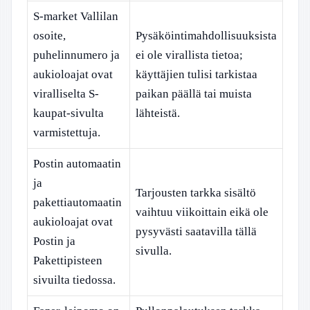
S-market Vallilan
osoite,
Pysäköintimahdollisuuksista
puhelinnumero ja
ei ole virallista tietoa;
aukioloajat ovat
käyttäjien tulisi tarkistaa
viralliselta S-
paikan päällä tai muista
kaupat-sivulta
lähteistä.
varmistettuja.
Postin automaatin
ja
Tarjousten tarkka sisältö
pakettiautomaatin
vaihtuu viikoittain eikä ole
aukioloajat ovat
pysyvästi saatavilla tällä
Postin ja
sivulla.
Pakettipisteen
sivuilta tiedossa.