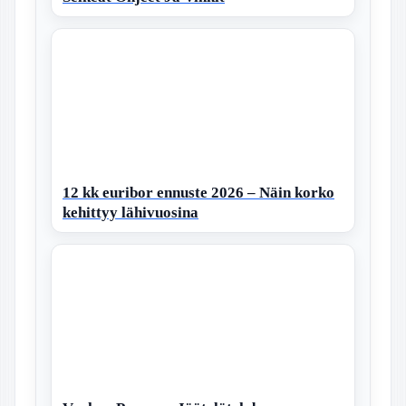
12 kk euribor ennuste 2026 – Näin korko
kehittyy lähivuosina