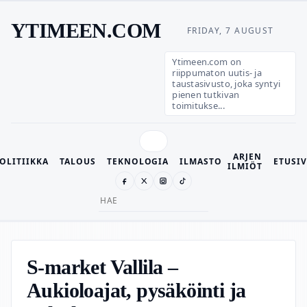
YTIMEEN.COM
FRIDAY, 7 AUGUST
Ytimeen.com on
riippumaton uutis- ja
taustasivusto, joka syntyi
pienen tutkivan
toimitukse...
ARJEN
OLITIIKKA
TALOUS
TEKNOLOGIA
ILMASTO
ETUSI
ILMIÖT
Search
for:
S-market Vallila –
Aukioloajat, pysäköinti ja