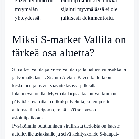
Fazer-leipomo on
Pullonpalautuksen tarkka
myymälän
sijainti myymälässä ei ole
yhteydessä.
julkisesti dokumentoitu.
Miksi S-market Vallila on
tärkeä osa aluetta?
S-market Vallila palvelee Vallilan ja lähialueiden asukkaita
ja työmatkalaisia. Sijainti Aleksis Kiven kadulla on
keskeinen ja hyvin saavutettavissa julkisilla
liikennevälineillä. Myymälä tarjoaa laajan valikoiman
päivittäistavaroita ja erikoispalveluita, kuten postin
automaatti ja leipomo, mikä lisää sen arvoa
asiointipaikkana.
Pysäköinnin puuttuminen virallisista tiedoista on haaste
autoileville asiakkaille ja selvä kehityskohde S-kaupat-