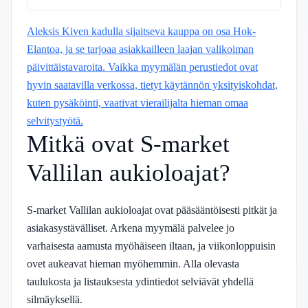
Aleksis Kiven kadulla sijaitseva kauppa on osa Hok-
Elantoa, ja se tarjoaa asiakkailleen laajan valikoiman
päivittäistavaroita. Vaikka myymälän perustiedot ovat
hyvin saatavilla verkossa, tietyt käytännön yksityiskohdat,
kuten pysäköinti, vaativat vierailijalta hieman omaa
selvitystyötä.
Mitkä ovat S-market
Vallilan aukioloajat?
S-market Vallilan aukioloajat ovat pääsääntöisesti pitkät ja
asiakasystävälliset. Arkena myymälä palvelee jo
varhaisesta aamusta myöhäiseen iltaan, ja viikonloppuisin
ovet aukeavat hieman myöhemmin. Alla olevasta
taulukosta ja listauksesta ydintiedot selviävät yhdellä
silmäyksellä.