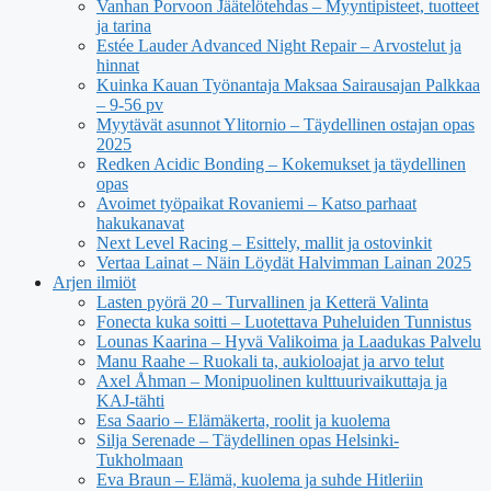
Vanhan Porvoon Jäätelötehdas – Myyntipisteet, tuotteet
ja tarina
Estée Lauder Advanced Night Repair – Arvostelut ja
hinnat
Kuinka Kauan Työnantaja Maksaa Sairausajan Palkkaa
– 9-56 pv
Myytävät asunnot Ylitornio – Täydellinen ostajan opas
2025
Redken Acidic Bonding – Kokemukset ja täydellinen
opas
Avoimet työpaikat Rovaniemi – Katso parhaat
hakukanavat
Next Level Racing – Esittely, mallit ja ostovinkit
Vertaa Lainat – Näin Löydät Halvimman Lainan 2025
Arjen ilmiöt
Lasten pyörä 20 – Turvallinen ja Ketterä Valinta
Fonecta kuka soitti – Luotettava Puheluiden Tunnistus
Lounas Kaarina – Hyvä Valikoima ja Laadukas Palvelu
Manu Raahe – Ruokali ta, aukioloajat ja arvo telut
Axel Åhman – Monipuolinen kulttuurivaikuttaja ja
KAJ-tähti
Esa Saario – Elämäkerta, roolit ja kuolema
Silja Serenade – Täydellinen opas Helsinki-
Tukholmaan
Eva Braun – Elämä, kuolema ja suhde Hitleriin