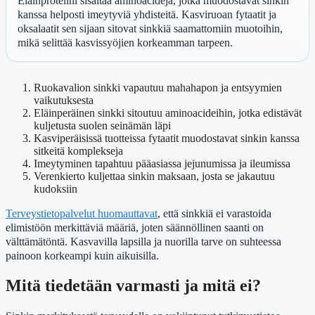
Eläinproteiini sisältää aminoacideja, jotka muodostavat sinkin
kanssa helposti imeytyviä yhdisteitä. Kasviruoan fytaatit ja
oksalaatit sen sijaan sitovat sinkkiä saamattomiin muotoihin,
mikä selittää kasvissyöjien korkeamman tarpeen.
Ruokavalion sinkki vapautuu mahahapon ja entsyymien
vaikutuksesta
Eläinperäinen sinkki sitoutuu aminoacideihin, jotka edistävät
kuljetusta suolen seinämän läpi
Kasviperäisissä tuotteissa fytaatit muodostavat sinkin kanssa
sitkeitä komplekseja
Imeytyminen tapahtuu pääasiassa jejunumissa ja ileumissa
Verenkierto kuljettaa sinkin maksaan, josta se jakautuu
kudoksiin
Terveystietopalvelut huomauttavat
, että sinkkiä ei varastoida
elimistöön merkittäviä määriä, joten säännöllinen saanti on
välttämätöntä. Kasvavilla lapsilla ja nuorilla tarve on suhteessa
painoon korkeampi kuin aikuisilla.
Mitä tiedetään varmasti ja mitä ei?