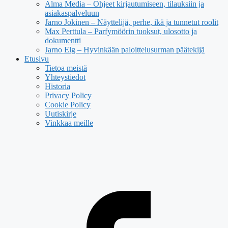
Alma Media – Ohjeet kirjautumiseen, tilauksiin ja
asiakaspalveluun
Jarno Jokinen – Näyttelijä, perhe, ikä ja tunnetut roolit
Max Perttula – Parfymöörin tuoksut, ulosotto ja
dokumentti
Jarno Elg – Hyvinkään paloittelusurman päätekijä
Etusivu
Tietoa meistä
Yhteystiedot
Historia
Privacy Policy
Cookie Policy
Uutiskirje
Vinkkaa meille