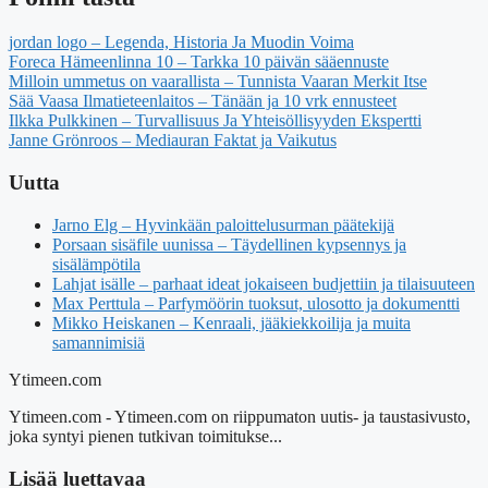
jordan logo – Legenda, Historia Ja Muodin Voima
Foreca Hämeenlinna 10 – Tarkka 10 päivän sääennuste
Milloin ummetus on vaarallista – Tunnista Vaaran Merkit Itse
Sää Vaasa Ilmatieteenlaitos – Tänään ja 10 vrk ennusteet
Ilkka Pulkkinen – Turvallisuus Ja Yhteisöllisyyden Ekspertti
Janne Grönroos – Mediauran Faktat ja Vaikutus
Uutta
Jarno Elg – Hyvinkään paloittelusurman päätekijä
Porsaan sisäfile uunissa – Täydellinen kypsennys ja
sisälämpötila
Lahjat isälle – parhaat ideat jokaiseen budjettiin ja tilaisuuteen
Max Perttula – Parfymöörin tuoksut, ulosotto ja dokumentti
Mikko Heiskanen – Kenraali, jääkiekkoilija ja muita
samannimisiä
Ytimeen.com
Ytimeen.com - Ytimeen.com on riippumaton uutis- ja taustasivusto,
joka syntyi pienen tutkivan toimitukse...
Lisää luettavaa