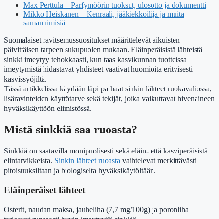
Max Perttula – Parfymöörin tuoksut, ulosotto ja dokumentti
Mikko Heiskanen – Kenraali, jääkiekkoilija ja muita
samannimisiä
Suomalaiset ravitsemussuositukset määrittelevät aikuisten
päivittäisen tarpeen sukupuolen mukaan. Eläinperäisistä lähteistä
sinkki imeytyy tehokkaasti, kun taas kasvikunnan tuotteissa
imeytymistä hidastavat yhdisteet vaativat huomioita erityisesti
kasvissyöjiltä.
Tässä artikkelissa käydään läpi parhaat sinkin lähteet ruokavaliossa,
lisäravinteiden käyttötarve sekä tekijät, jotka vaikuttavat hivenaineen
hyväksikäyttöön elimistössä.
Mistä sinkkiä saa ruoasta?
Sinkkiä on saatavilla monipuolisesti sekä eläin- että kasviperäisistä
elintarvikkeista.
Sinkin lähteet ruoasta
vaihtelevat merkittävästi
pitoisuuksiltaan ja biologiselta hyväksikäytöltään.
Eläinperäiset lähteet
Osterit, naudan maksa, jauheliha (7,7 mg/100g) ja poronliha