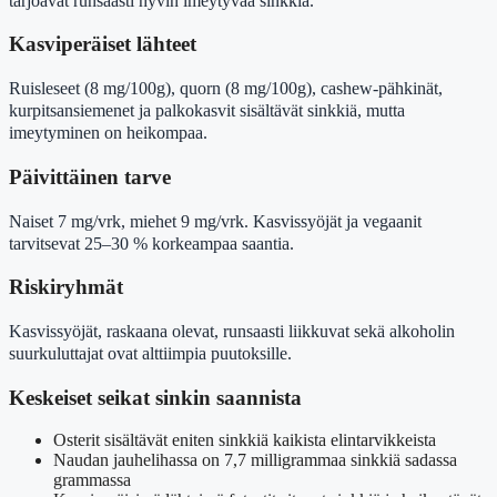
tarjoavat runsaasti hyvin imeytyvää sinkkiä.
Kasviperäiset lähteet
Ruisleseet (8 mg/100g), quorn (8 mg/100g), cashew-pähkinät,
kurpitsansiemenet ja palkokasvit sisältävät sinkkiä, mutta
imeytyminen on heikompaa.
Päivittäinen tarve
Naiset 7 mg/vrk, miehet 9 mg/vrk. Kasvissyöjät ja vegaanit
tarvitsevat 25–30 % korkeampaa saantia.
Riskiryhmät
Kasvissyöjät, raskaana olevat, runsaasti liikkuvat sekä alkoholin
suurkuluttajat ovat alttiimpia puutoksille.
Keskeiset seikat sinkin saannista
Osterit sisältävät eniten sinkkiä kaikista elintarvikkeista
Naudan jauhelihassa on 7,7 milligrammaa sinkkiä sadassa
grammassa