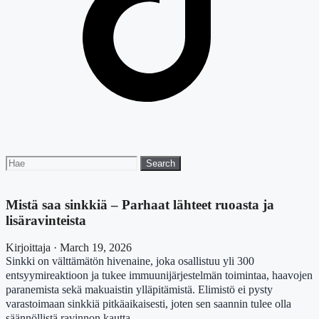
Search
Search
for:
Mistä saa sinkkiä – Parhaat lähteet ruoasta ja
lisäravinteista
Kirjoittaja · March 19, 2026
Sinkki on välttämätön hivenaine, joka osallistuu yli 300
entsyymireaktioon ja tukee immuunijärjestelmän toimintaa, haavojen
paranemista sekä makuaistin ylläpitämistä. Elimistö ei pysty
varastoimaan sinkkiä pitkäaikaisesti, joten sen saannin tulee olla
säännöllistä ravinnon kautta.