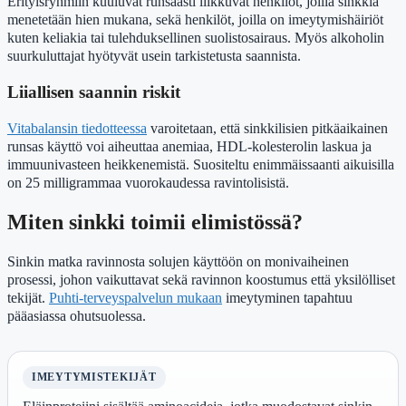
Erityisryhmiin kuuluvat runsaasti liikkuvat henkilöt, joilla sinkkiä
menetetään hien mukana, sekä henkilöt, joilla on imeytymishäiriöt
kuten keliakia tai tulehduksellinen suolistosairaus. Myös alkoholin
suurkuluttajat hyötyvät usein tarkistetusta saannista.
Liiallisen saannin riskit
Vitabalansin tiedotteessa
varoitetaan, että sinkkilisien pitkäaikainen
runsas käyttö voi aiheuttaa anemiaa, HDL-kolesterolin laskua ja
immuunivasteen heikkenemistä. Suositeltu enimmäissaanti aikuisilla
on 25 milligrammaa vuorokaudessa ravintolisistä.
Miten sinkki toimii elimistössä?
Sinkin matka ravinnosta solujen käyttöön on monivaiheinen
prosessi, johon vaikuttavat sekä ravinnon koostumus että yksilölliset
tekijät.
Puhti-terveyspalvelun mukaan
imeytyminen tapahtuu
pääasiassa ohutsuolessa.
IMEYTYMISTEKIJÄT