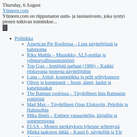
Thursday, 6 August
Ytimeen.com
Ytimeen.com on riippumaton uutis- ja taustasivusto, joka syntyi
pienen tutkivan toimitukse...
Politiikka
American Pie Rooleissa – Lista näyttelijöistä ja
hahmoista
Riku Mattila – Muusikko, ALS-potilas ja
ydinturvallisuusinsinööri
Top Gun – lentäjistä parhaat (1986) – Kaikki
elokuvasta juonesta näyttelijöihin
Luna – Artisti, kosmetiikka ja pelit selityksineen
Oliver ja kumppanit – Juoni, äänet, laulut ja
katselupaikat
The Batman rooleissa – Täydellinen lista Batmanin
esittäjistä
Mad Max – Täydellinen Opas Elokuviin, Peleihin ja
Hahmoihin
Mika Ilmén – Entinen vapaaottelija, kirjailija ja
somepersoona
ELSA – Monen merkityksen lyhenne selitettynä
Minkä taakseen jättää – Kausi 6, näyttelijät ja Yle