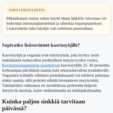
VARO LIIKASAANTIA
Pitkäaikainen runsas sinkin käyttö ilman lääkärin valvontaa voi
heikentää immuunijärjestelmää ja aiheuttaa kuparipuutoksen.
Lisäravinteita tulisi käyttää vain todettuun puutostilaan.
Sopivatko lisäravinteet kasvissyöjille?
Kasvissyöjät ja vegaanit ovat erityisryhmä, joka hyötyy usein
sinkkilisästä ruokavalion puutteellisen imeytyvyyden vuoksi.
Ravitsemusasiantuntijat suosittelevat
kasvissyöjille 25–30 prosenttia
korkeampaa päivittäistä saantia kuin sekaruokavaliota noudattaville.
Vegaanien kohdalla vähäinen proteiininsaanti voi edelleen pahentaa
sinkin saantia, sillä proteiini edistää hivenaineen imeytymistä.
Valmisteiden valinnassa on suositeltavaa preferoida helposti
imeytyviä muotoja, kuten sinkkisitraattia tai sinkkipikolinaattia.
Kuinka paljon sinkkiä tarvitaan
päivässä?