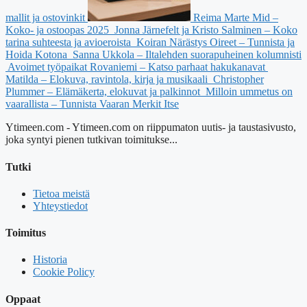
mallit ja ostovinkit
Reima Marte Mid –
Koko- ja ostoopas 2025
Jonna Järnefelt ja Kristo Salminen – Koko
tarina suhteesta ja avioeroista
Koiran Närästys Oireet – Tunnista ja
Hoida Kotona
Sanna Ukkola – Iltalehden suorapuheinen kolumnisti
Avoimet työpaikat Rovaniemi – Katso parhaat hakukanavat
Matilda – Elokuva, ravintola, kirja ja musikaali
Christopher
Plummer – Elämäkerta, elokuvat ja palkinnot
Milloin ummetus on
vaarallista – Tunnista Vaaran Merkit Itse
Ytimeen.com - Ytimeen.com on riippumaton uutis- ja taustasivusto,
joka syntyi pienen tutkivan toimitukse...
Tutki
Tietoa meistä
Yhteystiedot
Toimitus
Historia
Cookie Policy
Oppaat