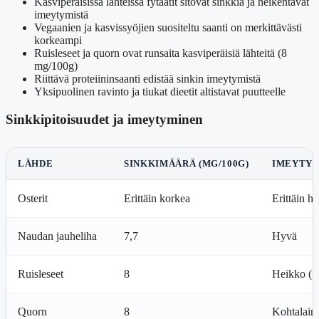
Kasviperäisissä lähteissä fytaatit sitovat sinkkiä ja heikentävät
imeytymistä
Vegaanien ja kasvissyöjien suositeltu saanti on merkittävästi
korkeampi
Ruisleseet ja quorn ovat runsaita kasviperäisiä lähteitä (8
mg/100g)
Riittävä proteiininsaanti edistää sinkin imeytymistä
Yksipuolinen ravinto ja tiukat dieetit altistavat puutteelle
Sinkkipitoisuudet ja imeytyminen
LÄHDE
SINKKIMÄÄRÄ (MG/100G)
IMEYTY
Osterit
Erittäin korkea
Erittäin h
Naudan jauheliha
7,7
Hyvä
Ruisleseet
8
Heikko (fy
Quorn
8
Kohtalain