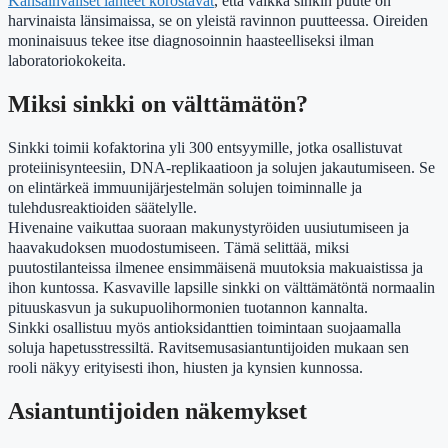
Kansainväliset lähteet korostavat
, että vaikka sinkin puute on
harvinaista länsimaissa, se on yleistä ravinnon puutteessa. Oireiden
moninaisuus tekee itse diagnosoinnin haasteelliseksi ilman
laboratoriokokeita.
Miksi sinkki on välttämätön?
Sinkki toimii kofaktorina yli 300 entsyymille, jotka osallistuvat
proteiinisynteesiin, DNA-replikaatioon ja solujen jakautumiseen. Se
on elintärkeä immuunijärjestelmän solujen toiminnalle ja
tulehdusreaktioiden säätelylle.
Hivenaine vaikuttaa suoraan makunystyröiden uusiutumiseen ja
haavakudoksen muodostumiseen. Tämä selittää, miksi
puutostilanteissa ilmenee ensimmäisenä muutoksia makuaistissa ja
ihon kuntossa. Kasvaville lapsille sinkki on välttämätöntä normaalin
pituuskasvun ja sukupuolihormonien tuotannon kannalta.
Sinkki osallistuu myös antioksidanttien toimintaan suojaamalla
soluja hapetusstressiltä. Ravitsemusasiantuntijoiden mukaan sen
rooli näkyy erityisesti ihon, hiusten ja kynsien kunnossa.
Asiantuntijoiden näkemykset