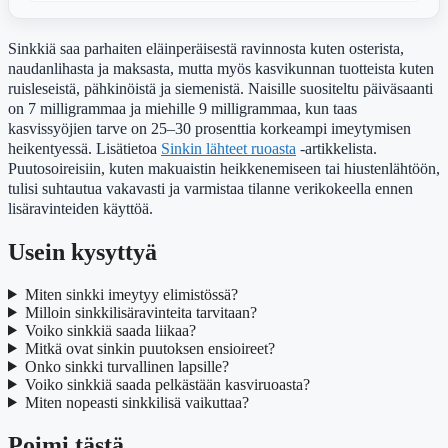
Sinkkiä saa parhaiten eläinperäisestä ravinnosta kuten osterista,
naudanlihasta ja maksasta, mutta myös kasvikunnan tuotteista kuten
ruisleseistä, pähkinöistä ja siemenistä. Naisille suositeltu päiväsaanti
on 7 milligrammaa ja miehille 9 milligrammaa, kun taas
kasvissyöjien tarve on 25–30 prosenttia korkeampi imeytymisen
heikentyessä. Lisätietoa
Sinkin lähteet ruoasta
-artikkelista.
Puutosoireisiin, kuten makuaistin heikkenemiseen tai hiustenlähtöön,
tulisi suhtautua vakavasti ja varmistaa tilanne verikokeella ennen
lisäravinteiden käyttöä.
Usein kysyttyä
Miten sinkki imeytyy elimistössä?
Milloin sinkkilisäravinteita tarvitaan?
Voiko sinkkiä saada liikaa?
Mitkä ovat sinkin puutoksen ensioireet?
Onko sinkki turvallinen lapsille?
Voiko sinkkiä saada pelkästään kasviruoasta?
Miten nopeasti sinkkilisä vaikuttaa?
Poimi tästä