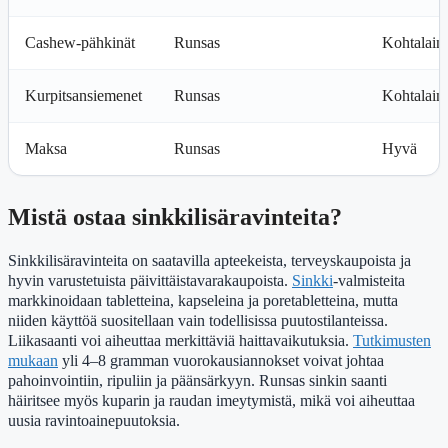
Cashew-pähkinät
Runsas
Kohtalain
Kurpitsansiemenet
Runsas
Kohtalain
Maksa
Runsas
Hyvä
Mistä ostaa sinkkilisäravinteita?
Sinkkilisäravinteita on saatavilla apteekeista, terveyskaupoista ja
hyvin varustetuista päivittäistavarakaupoista.
Sinkki
-valmisteita
markkinoidaan tabletteina, kapseleina ja poretabletteina, mutta
niiden käyttöä suositellaan vain todellisissa puutostilanteissa.
Liikasaanti voi aiheuttaa merkittäviä haittavaikutuksia.
Tutkimusten
mukaan
yli 4–8 gramman vuorokausiannokset voivat johtaa
pahoinvointiin, ripuliin ja päänsärkyyn. Runsas sinkin saanti
häiritsee myös kuparin ja raudan imeytymistä, mikä voi aiheuttaa
uusia ravintoainepuutoksia.