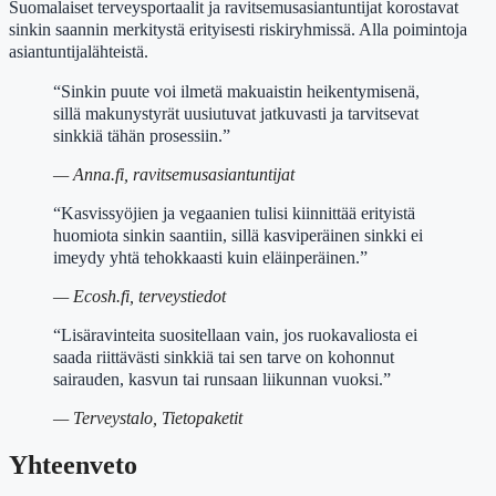
Suomalaiset terveysportaalit ja ravitsemusasiantuntijat korostavat
sinkin saannin merkitystä erityisesti riskiryhmissä. Alla poimintoja
asiantuntijalähteistä.
“Sinkin puute voi ilmetä makuaistin heikentymisenä,
sillä makunystyrät uusiutuvat jatkuvasti ja tarvitsevat
sinkkiä tähän prosessiin.”
— Anna.fi, ravitsemusasiantuntijat
“Kasvissyöjien ja vegaanien tulisi kiinnittää erityistä
huomiota sinkin saantiin, sillä kasviperäinen sinkki ei
imeydy yhtä tehokkaasti kuin eläinperäinen.”
— Ecosh.fi, terveystiedot
“Lisäravinteita suositellaan vain, jos ruokavaliosta ei
saada riittävästi sinkkiä tai sen tarve on kohonnut
sairauden, kasvun tai runsaan liikunnan vuoksi.”
— Terveystalo, Tietopaketit
Yhteenveto