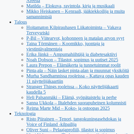
Areena
Matilda – Elokuva, ravintola, kirja ja musikaali
Mikko Heiskanen – Kenraali, jääkiekkoilija ja muita
samannimisiä
Talous
Hoitamaton Kilpirauhasen Liikatoiminta – Vakava
Terveysriski
P-Bil – Viitearvot, kohonneen ja matalan arvon syyt
Taina Törmänen – Koomikko, juontaja ja
viestintävalmentaja
Erika Jänkä – Ampumahiihtäjä ja diabetesaktiivi
Noah Dobson – Tilastot, sopimus ja uutiset 2025
Laura Prepon – Elämäkerta ja tunnetuimmat roolit
Pinta-ala – Näin lasket pinta-alan ja muunnat yksiköitä
Murha Sandhamnissa rooleissa – Kattava opas kauden
11 näyttelijäkaartiin
Stranger Things rooleissa – Koko näyttelijäkaarti
kaudella 5
Heli Palsanmäki – Elämä, syöpätaistelu ja perhe
Sanna Ukkola – Iltalehden suorapuheinen kolumnisti
Reima Marte Mid – Koko- ja ostoopas 2025
Teknologia
Risto Piirainen – Tenori, tangokuningasehdokas ja
Voice of Finland -kilpailija
Oliver Suni – Pelaajaprofiili, tilastot ja sopimus