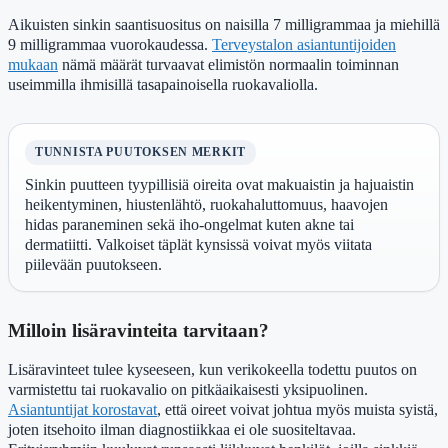
Aikuisten sinkin saantisuositus on naisilla 7 milligrammaa ja miehillä
9 milligrammaa vuorokaudessa.
Terveystalon asiantuntijoiden
mukaan
nämä määrät turvaavat elimistön normaalin toiminnan
useimmilla ihmisillä tasapainoisella ruokavaliolla.
TUNNISTA PUUTOKSEN MERKIT
Sinkin puutteen tyypillisiä oireita ovat makuaistin ja hajuaistin
heikentyminen, hiustenlähtö, ruokahaluttomuus, haavojen
hidas paraneminen sekä iho-ongelmat kuten akne tai
dermatiitti. Valkoiset täplät kynsissä voivat myös viitata
piilevään puutokseen.
Milloin lisäravinteita tarvitaan?
Lisäravinteet tulee kyseeseen, kun verikokeella todettu puutos on
varmistettu tai ruokavalio on pitkäaikaisesti yksipuolinen.
Asiantuntijat korostavat
, että oireet voivat johtua myös muista syistä,
joten itsehoito ilman diagnostiikkaa ei ole suositeltavaa.