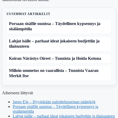
UUSIMMAT ARTIKKELIT
Porsaan sisäfile uunissa – Täydellinen kypsennys ja
sisälämpötila
Lahjat isälle – parhaat ideat jokaiseen budjettiin ja
tilaisuuteen
Koiran Närästys Oireet – Tunnista ja Hoida Kotona
Milloin ummetus on vaarallista – Tunnista Vaaran
Merkit Itse
Aiheeseen liittyvät
Jarno Elg – Hyvinkään paloittelusurman päätekijä
Porsaan sisäfile uunissa – Täydellinen kypsennys ja
sisälämpötila
Lahjat isälle – parhaat ideat jokaiseen budjettiin ja tilaisuuteen