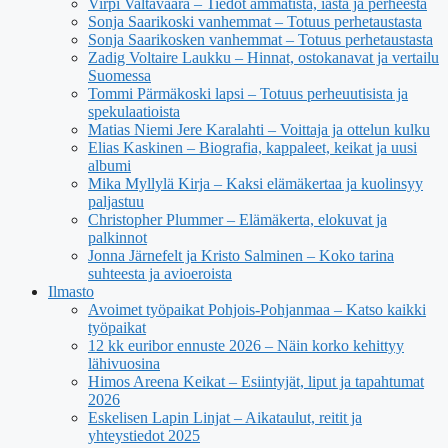
Virpi Valtavaara – Tiedot ammatista, iästä ja perheestä
Sonja Saarikoski vanhemmat – Totuus perhetaustasta
Sonja Saarikosken vanhemmat – Totuus perhetaustasta
Zadig Voltaire Laukku – Hinnat, ostokanavat ja vertailu
Suomessa
Tommi Pärmäkoski lapsi – Totuus perheuutisista ja
spekulaatioista
Matias Niemi Jere Karalahti – Voittaja ja ottelun kulku
Elias Kaskinen – Biografia, kappaleet, keikat ja uusi
albumi
Mika Myllylä Kirja – Kaksi elämäkertaa ja kuolinsyy
paljastuu
Christopher Plummer – Elämäkerta, elokuvat ja
palkinnot
Jonna Järnefelt ja Kristo Salminen – Koko tarina
suhteesta ja avioeroista
Ilmasto
Avoimet työpaikat Pohjois-Pohjanmaa – Katso kaikki
työpaikat
12 kk euribor ennuste 2026 – Näin korko kehittyy
lähivuosina
Himos Areena Keikat – Esiintyjät, liput ja tapahtumat
2026
Eskelisen Lapin Linjat – Aikataulut, reitit ja
yhteystiedot 2025