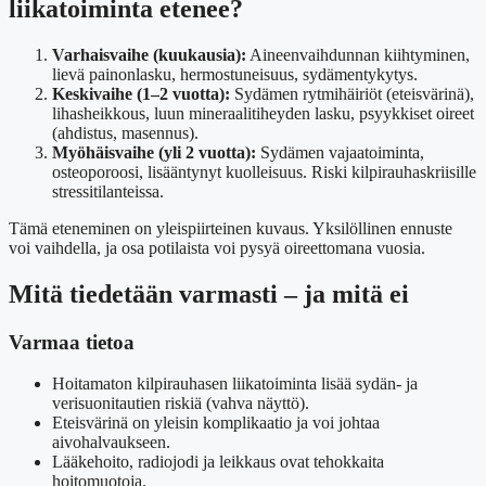
liikatoiminta etenee?
Varhaisvaihe (kuukausia):
Aineenvaihdunnan kiihtyminen,
lievä painonlasku, hermostuneisuus, sydämentykytys.
Keskivaihe (1–2 vuotta):
Sydämen rytmihäiriöt (eteisvärinä),
lihasheikkous, luun mineraalitiheyden lasku, psyykkiset oireet
(ahdistus, masennus).
Myöhäisvaihe (yli 2 vuotta):
Sydämen vajaatoiminta,
osteoporoosi, lisääntynyt kuolleisuus. Riski kilpirauhaskriisille
stressitilanteissa.
Tämä eteneminen on yleispiirteinen kuvaus. Yksilöllinen ennuste
voi vaihdella, ja osa potilaista voi pysyä oireettomana vuosia.
Mitä tiedetään varmasti – ja mitä ei
Varmaa tietoa
Hoitamaton kilpirauhasen liikatoiminta lisää sydän- ja
verisuonitautien riskiä (vahva näyttö).
Eteisvärinä on yleisin komplikaatio ja voi johtaa
aivohalvaukseen.
Lääkehoito, radiojodi ja leikkaus ovat tehokkaita
hoitomuotoja.