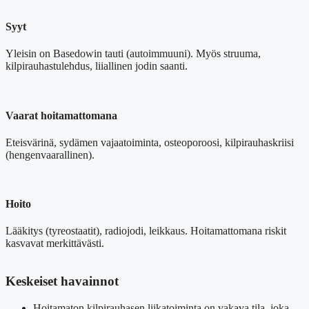
Syyt
Yleisin on Basedowin tauti (autoimmuuni). Myös struuma,
kilpirauhastulehdus, liiallinen jodin saanti.
Vaarat hoitamattomana
Eteisvärinä, sydämen vajaatoiminta, osteoporoosi, kilpirauhaskriisi
(hengenvaarallinen).
Hoito
Lääkitys (tyreostaatit), radiojodi, leikkaus. Hoitamattomana riskit
kasvavat merkittävästi.
Keskeiset havainnot
Hoitamaton kilpirauhasen liikatoiminta on vakava tila, joka