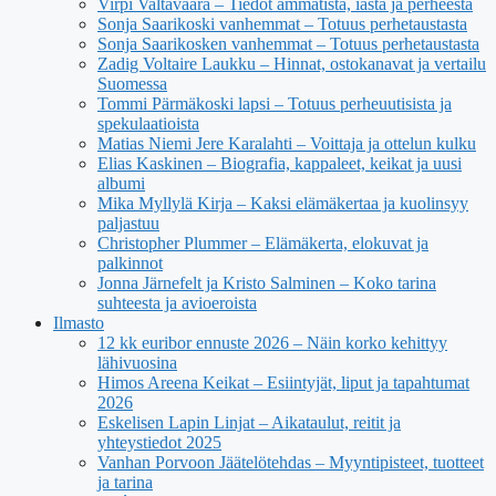
Virpi Valtavaara – Tiedot ammatista, iästä ja perheestä
Sonja Saarikoski vanhemmat – Totuus perhetaustasta
Sonja Saarikosken vanhemmat – Totuus perhetaustasta
Zadig Voltaire Laukku – Hinnat, ostokanavat ja vertailu
Suomessa
Tommi Pärmäkoski lapsi – Totuus perheuutisista ja
spekulaatioista
Matias Niemi Jere Karalahti – Voittaja ja ottelun kulku
Elias Kaskinen – Biografia, kappaleet, keikat ja uusi
albumi
Mika Myllylä Kirja – Kaksi elämäkertaa ja kuolinsyy
paljastuu
Christopher Plummer – Elämäkerta, elokuvat ja
palkinnot
Jonna Järnefelt ja Kristo Salminen – Koko tarina
suhteesta ja avioeroista
Ilmasto
12 kk euribor ennuste 2026 – Näin korko kehittyy
lähivuosina
Himos Areena Keikat – Esiintyjät, liput ja tapahtumat
2026
Eskelisen Lapin Linjat – Aikataulut, reitit ja
yhteystiedot 2025
Vanhan Porvoon Jäätelötehdas – Myyntipisteet, tuotteet
ja tarina