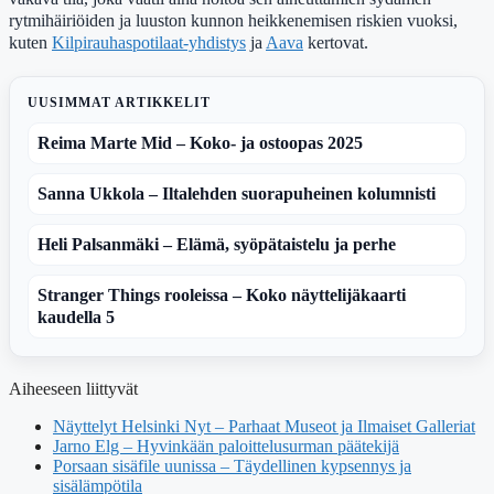
rytmihäiriöiden ja luuston kunnon heikkenemisen riskien vuoksi,
kuten
Kilpirauhaspotilaat-yhdistys
ja
Aava
kertovat.
UUSIMMAT ARTIKKELIT
Reima Marte Mid – Koko- ja ostoopas 2025
Sanna Ukkola – Iltalehden suorapuheinen kolumnisti
Heli Palsanmäki – Elämä, syöpätaistelu ja perhe
Stranger Things rooleissa – Koko näyttelijäkaarti
kaudella 5
Aiheeseen liittyvät
Näyttelyt Helsinki Nyt – Parhaat Museot ja Ilmaiset Galleriat
Jarno Elg – Hyvinkään paloittelusurman päätekijä
Porsaan sisäfile uunissa – Täydellinen kypsennys ja
sisälämpötila