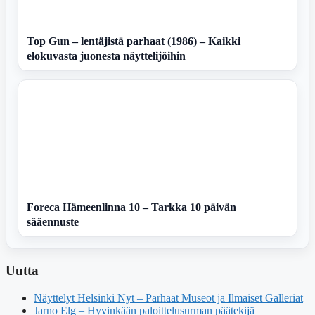
Top Gun – lentäjistä parhaat (1986) – Kaikki
elokuvasta juonesta näyttelijöihin
Foreca Hämeenlinna 10 – Tarkka 10 päivän
sääennuste
Uutta
Näyttelyt Helsinki Nyt – Parhaat Museot ja Ilmaiset Galleriat
Jarno Elg – Hyvinkään paloittelusurman päätekijä