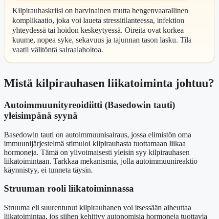
Kilpirauhaskriisi on harvinainen mutta hengenvaarallinen
komplikaatio, joka voi laueta stressitilanteessa, infektion
yhteydessä tai hoidon keskeytyessä. Oireita ovat korkea
kuume, nopea syke, sekavuus ja tajunnan tason lasku. Tila
vaatii välitöntä sairaalahoitoa.
Mistä kilpirauhasen liikatoiminta johtuu?
Autoimmuunityreoidiitti (Basedowin tauti)
yleisimpänä syynä
Basedowin tauti on autoimmuunisairaus, jossa elimistön oma
immuunijärjestelmä stimuloi kilpirauhasta tuottamaan liikaa
hormoneja. Tämä on ylivoimaisesti yleisin syy kilpirauhasen
liikatoimintaan. Tarkkaa mekanismia, jolla autoimmuunireaktio
käynnistyy, ei tunneta täysin.
Struuman rooli liikatoiminnassa
Struuma eli suurentunut kilpirauhanen voi itsessään aiheuttaa
liikatoimintaa, jos siihen kehittyy autonomisia hormoneja tuottavia