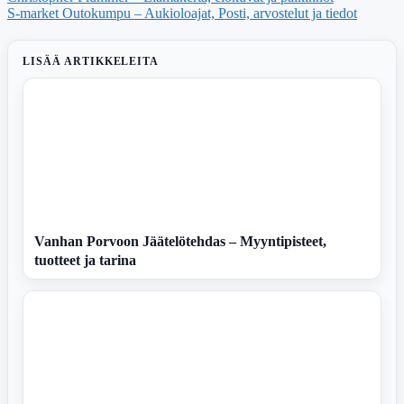
S-market Outokumpu – Aukioloajat, Posti, arvostelut ja tiedot
LISÄÄ ARTIKKELEITA
Vanhan Porvoon Jäätelötehdas – Myyntipisteet,
tuotteet ja tarina