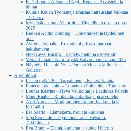
Estée Lauder Advanced Night Repair – Arvostelut ja
hinnat
Kuinka Kauan Työnantaja Maksaa Sairausajan Palkkaa
– 9-56 pv
Myytävät asunnot Ylitornio – Täydellinen ostajan opas
2025
Redken Acidic Bonding – Kokemukset ja täydellinen
opas
Avoimet työpaikat Rovaniemi – Katso parhaat
hakukanavat
Next Level Racing – Esittely, mallit ja ostovinkit
Vertaa Lainat – Näin Löydät Halvimman Lainan 2025
Näyttelyt Helsinki Nyt – Parhaat Museot ja Ilmaiset
Galleriat
Arjen ilmiöt
Lasten pyörä 20 – Turvallinen ja Ketterä Valinta
Fonecta kuka soitti – Luotettava Puheluiden Tunnistus
Lounas Kaarina – Hyvä Valikoima ja Laadukas Palvelu
Manu Raahe – Ruokali ta, aukioloajat ja arvo telut
Axel Åhman – Monipuolinen kulttuurivaikuttaja ja
KAJ-tähti
Esa Saario – Elämäkerta, roolit ja kuolema
Silja Serenade – Täydellinen opas Helsinki-
Tukholmaan
Eva Braun – Elämä, kuolema ja suhde Hitleriin