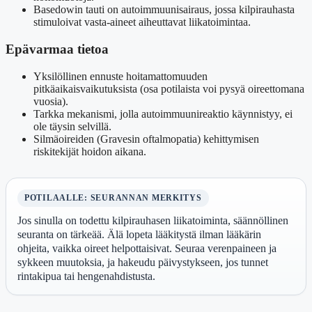
Basedowin tauti on autoimmuunisairaus, jossa kilpirauhasta
stimuloivat vasta-aineet aiheuttavat liikatoimintaa.
Epävarmaa tietoa
Yksilöllinen ennuste hoitamattomuuden
pitkäaikaisvaikutuksista (osa potilaista voi pysyä oireettomana
vuosia).
Tarkka mekanismi, jolla autoimmuunireaktio käynnistyy, ei
ole täysin selvillä.
Silmäoireiden (Gravesin oftalmopatia) kehittymisen
riskitekijät hoidon aikana.
POTILAALLE: SEURANNAN MERKITYS
Jos sinulla on todettu kilpirauhasen liikatoiminta, säännöllinen
seuranta on tärkeää. Älä lopeta lääkitystä ilman lääkärin
ohjeita, vaikka oireet helpottaisivat. Seuraa verenpaineen ja
sykkeen muutoksia, ja hakeudu päivystykseen, jos tunnet
rintakipua tai hengenahdistusta.