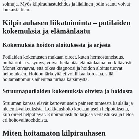
solmuja. Myös kilpirauhastulehdus ja liiallinen jodin saanti voivat
laukaista tilan.
Kilpirauhasen liikatoiminta – potilaiden
kokemuksia ja elämänlaatu
Kokemuksia hoidon aloituksesta ja arjesta
Potilaiden kokemusten mukaan oireet, kuten hermostuneisuus,
unihäiriöt ja väsymys, voivat heikentää elämänlaatua merkittävästi.
Monet kuvaavat, että oikea diagnoosi ja hoidon aloitus tuovat
helpotuksen. Hoidon tärkeyttä ei voi liikaa korostaa, sillä
hoitamattomuus aiheuttaa turhaa kärsimystä.
Struumapotilaiden kokemuksia oireista ja hoidosta
Struuman kanssa elävät kertovat usein paineen tunteesta kaulalla ja
nielemisvaikeuksista. Leikkaushoito koetaan usein helpotuksena,
kun oireet helpottavat. Kilpirauhasliitto tarjoaa vertaistukea ja tietoa
eri hoitovaihtoehdoista.
Miten hoitamaton kilpirauhasen