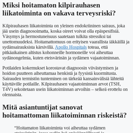
Miksi hoitamaton kilpirauhasen
liikatoiminta on vakava terveysriski?
Kilpirauhasen liikatoiminta on yleinen endokriininen sairaus, joka
jää usein diagnosoimatta, koska oireet voivat olla epäspesifisiä.
Väsymys ja hermostuneisuus saatetaan tulkita stressiksi tai
unettomuudeksi. Hoitamattomuus on erityisen vaarallista iäkkäillä ja
sydänsairauksista kärsivillä.
Apollo Hospitals
toteaa, että
pitkäaikainen altistus kohonneille hormoneille voi aiheuttaa
sydänongelmia, kuten eteisvärinän ja sydämen vajaatoiminnan.
Potilaiden kokemukset korostavat diagnoosin viivästymisen ja
hoidon puutteen aiheuttamaa henkistä ja fyysistä kuormitusta.
Sairauden termistön tunteminen on tärkeää kansainvälisiä lähteitä
käyttäville potilaille. Kilpirauhasen vajaatoiminnan arvot (TSH,
T4V) sekoitetaan usein liikatoiminnan arvoihin – selkeä erottelu on
olennaista.
Mitä asiantuntijat sanovat
hoitamattoman liikatoiminnan riskeistä?
“Hoitamaton liikatoiminta voi aiheuttaa sydämen