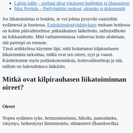
Lahjat isälle – parhaat ideat jokaiseen budjettiin ja tilaisuuteen
Max Perttula – Parfymöörin tuoksut, ulosotto ja dokumentti
Jos liikatoimintaa ei hoideta, se voi johtaa pysyviin vaurioihin
sydämessä ja luustossa.
Endokrinologiyhdistyksen
mukaan hoidossa
on kolme päävaihtoehtoa: pitkäaikainen lääkehoito, radiojodihoito
tai leikkaushoito. Mitä varhaisemmassa vaiheessa hoito aloitetaan,
sitä parempi on ennuste.
Tässä artikkelissa käymme läpi, mitä hoitamaton kilpirauhasen
liikatoiminta tarkoittaa, mitkä ovat sen oireet, syyt ja vaarat.
Käsittelemme myös potilaskokemuksia, hoitovaihtoehtoja ja sitä,
milloin on hakeuduttava lääkäriin.
Mitkä ovat kilpirauhasen liikatoiminnan
oireet?
Oireet
Nopea sydämen syke, hermostuneisuus, hikoilu, painonlasku,
väsymys, heikentynyt lämmönsieto, silmäoireet (Basedowilla).