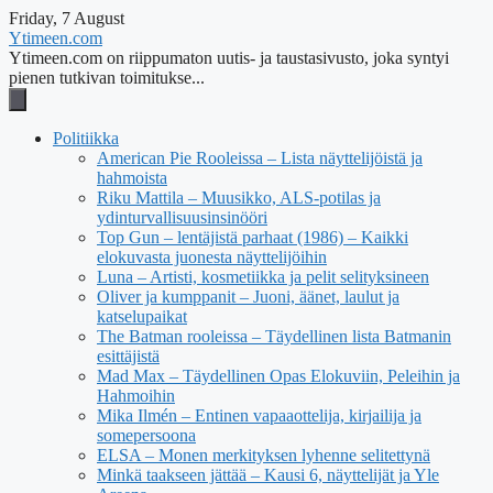
Friday, 7 August
Ytimeen.com
Ytimeen.com on riippumaton uutis- ja taustasivusto, joka syntyi
pienen tutkivan toimitukse...
Politiikka
American Pie Rooleissa – Lista näyttelijöistä ja
hahmoista
Riku Mattila – Muusikko, ALS-potilas ja
ydinturvallisuusinsinööri
Top Gun – lentäjistä parhaat (1986) – Kaikki
elokuvasta juonesta näyttelijöihin
Luna – Artisti, kosmetiikka ja pelit selityksineen
Oliver ja kumppanit – Juoni, äänet, laulut ja
katselupaikat
The Batman rooleissa – Täydellinen lista Batmanin
esittäjistä
Mad Max – Täydellinen Opas Elokuviin, Peleihin ja
Hahmoihin
Mika Ilmén – Entinen vapaaottelija, kirjailija ja
somepersoona
ELSA – Monen merkityksen lyhenne selitettynä
Minkä taakseen jättää – Kausi 6, näyttelijät ja Yle