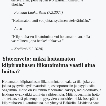
eteisvärinän, jossa sydän lyö epäsäännöllisesti ja
tiheään.”
– Potilaan Lääkärilehti (7.2.2024)
“Hoitamaton tauti voi johtaa sydämen eteisvärinään.”
– Aava
“Kilpirauhasen liikatoiminta voi hoitamattomana olla
vaarallinen, jopa henkeä uhkaava.”
– Kotiliesi (6.9.2020)
Yhteenveto: miksi hoitamaton
kilpirauhasen liikatoiminta vaatii aina
hoitoa?
Hoitamaton kilpirauhasen liikatoiminta on vakava tila, joka voi
johtaa pysyviin sydänvaurioihin, osteoporoosiin ja psyykkisiin
ongelmiin. Hoito on kuitenkin tehokasta: lääkitys, radiojodihoito ja
leikkaus ovat kaikki toimivia vaihtoehtoja. Mitä nopeammin hoito
aloitetaan, sitä pienempi on pysyvien vaurioiden riski. Jos epäilet
kilpirauhasen liikatoimintaa, ota yhteyttä lääkäriin. Lisätietoa saat