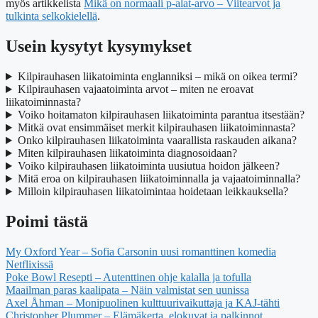
myös artikkelista
Mikä on normaali p-alat-arvo – Viitearvot ja
tulkinta selkokielellä
.
Usein kysytyt kysymykset
Kilpirauhasen liikatoiminta englanniksi – mikä on oikea termi?
Kilpirauhasen vajaatoiminta arvot – miten ne eroavat
liikatoiminnasta?
Voiko hoitamaton kilpirauhasen liikatoiminta parantua itsestään?
Mitkä ovat ensimmäiset merkit kilpirauhasen liikatoiminnasta?
Onko kilpirauhasen liikatoiminta vaarallista raskauden aikana?
Miten kilpirauhasen liikatoiminta diagnosoidaan?
Voiko kilpirauhasen liikatoiminta uusiutua hoidon jälkeen?
Mitä eroa on kilpirauhasen liikatoiminnalla ja vajaatoiminnalla?
Milloin kilpirauhasen liikatoimintaa hoidetaan leikkauksella?
Poimi tästä
My Oxford Year – Sofia Carsonin uusi romanttinen komedia
Netflixissä
Poke Bowl Resepti – Autenttinen ohje kalalla ja tofulla
Maailman paras kaalipata – Näin valmistat sen uunissa
Axel Åhman – Monipuolinen kulttuurivaikuttaja ja KAJ-tähti
Christopher Plummer – Elämäkerta, elokuvat ja palkinnot