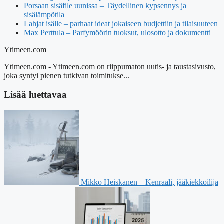
Porsaan sisäfile uunissa – Täydellinen kypsennys ja
sisälämpötila
Lahjat isälle – parhaat ideat jokaiseen budjettiin ja tilaisuuteen
Max Perttula – Parfymöörin tuoksut, ulosotto ja dokumentti
Ytimeen.com
Ytimeen.com - Ytimeen.com on riippumaton uutis- ja taustasivusto,
joka syntyi pienen tutkivan toimitukse...
Lisää luettavaa
Mikko Heiskanen – Kenraali, jääkiekkoilija