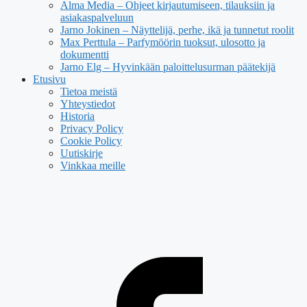
Alma Media – Ohjeet kirjautumiseen, tilauksiin ja
asiakaspalveluun
Jarno Jokinen – Näyttelijä, perhe, ikä ja tunnetut roolit
Max Perttula – Parfymöörin tuoksut, ulosotto ja
dokumentti
Jarno Elg – Hyvinkään paloittelusurman päätekijä
Etusivu
Tietoa meistä
Yhteystiedot
Historia
Privacy Policy
Cookie Policy
Uutiskirje
Vinkkaa meille