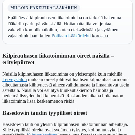
MILLOIN HAKEUTUA LÄÄKÄRIIN
Epäiltäessä kilpirauhasen liikatoimintaa on tärkeää hakeutua
lääkäriin parin päivän sisällä. Hoitamatta tila voi johtaa
vakaviin komplikaatioihin, kuten eteisvärinään ja sydämen
vajaatoimintaan, kuten
Potilaan Lääkärilehti
korostaa.
Kilpirauhasen liikatoiminnan oireet naisilla –
erityispiirteet
Naisilla kilpirauhasen liikatoiminta on yleisempää kuin miehillä.
Terveystalon
mukaan oireet johtuvat liiallisen kilpirauhashormonin
aiheuttamasta kiihtyneestä aineenvaihdunnasta ja ilmaantuvat usein
asteittain. Naisilla voi esiintyä kuukautiskierron häiriöitä ja
hedelmällisyyden heikkenemistä. Raskauden aikana hoitamaton
liikatoiminta lisää keskenmenon riskiä.
Basedowin taudin tyypilliset oireet
Basedowin tauti on yleisin kilpirauhasen liikatoiminnan aiheuttaja.
Sille tyypillisiä oireita ovat sydämen tykytys, kohonnut syke ja