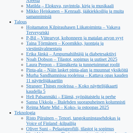
Areena
Matilda – Elokuva, ravintola, kirja ja musikaali
Mikko Heiskanen – Kenraali, jääkiekkoilija ja muita
samannimisiä
Talous
Hoitamaton Kilpirauhasen Liikatoiminta – Vakava
Terveysriski
P-Bil – Viitearvot, kohonneen ja matalan arvon syyt
Taina Törmänen – Koomikko, juontaja ja
viestintävalmentaja
Erika Jänkä – Ampumahiihtäjä ja diabetesaktiivi
Noah Dobson – Tilastot, sopimus ja uutiset 2025
Laura Prepon – Elämäkerta ja tunnetuimmat roolit
Pinta-ala – Näin lasket pinta-alan ja muunnat yksiköitä
Murha Sandhamnissa rooleissa – Kattava opas kauden
11 näyttelijäkaartiin
Stranger Things rooleissa – Koko näyttelijäkaarti
kaudella 5
Heli Palsanmäki – Elämä, syöpätaistelu ja perhe
Sanna Ukkola – Iltalehden suorapuheinen kolumnisti
Reima Marte Mid – Koko- ja ostoopas 2025
Teknologia
Risto Piirainen – Tenori, tangokuningasehdokas ja
Voice of Finland -kilpailija
Oliver Suni – Pelaajaprofiili, tilastot ja sopimus