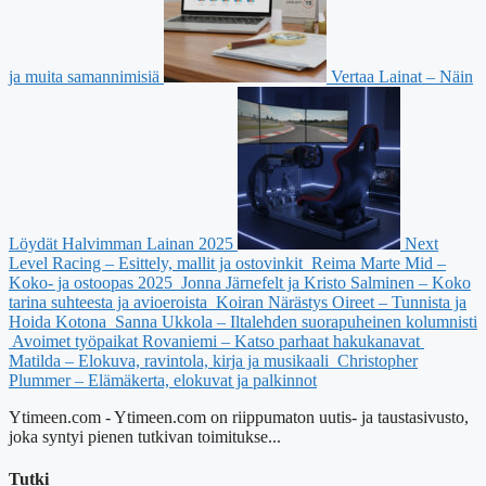
ja muita samannimisiä
Vertaa Lainat – Näin
Löydät Halvimman Lainan 2025
Next
Level Racing – Esittely, mallit ja ostovinkit
Reima Marte Mid –
Koko- ja ostoopas 2025
Jonna Järnefelt ja Kristo Salminen – Koko
tarina suhteesta ja avioeroista
Koiran Närästys Oireet – Tunnista ja
Hoida Kotona
Sanna Ukkola – Iltalehden suorapuheinen kolumnisti
Avoimet työpaikat Rovaniemi – Katso parhaat hakukanavat
Matilda – Elokuva, ravintola, kirja ja musikaali
Christopher
Plummer – Elämäkerta, elokuvat ja palkinnot
Ytimeen.com - Ytimeen.com on riippumaton uutis- ja taustasivusto,
joka syntyi pienen tutkivan toimitukse...
Tutki