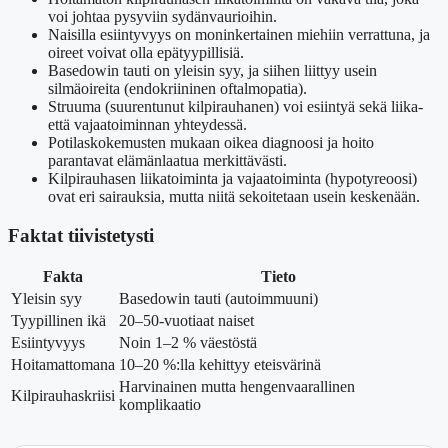
voi johtaa pysyviin sydänvaurioihin.
Naisilla esiintyvyys on moninkertainen miehiin verrattuna, ja
oireet voivat olla epätyypillisiä.
Basedowin tauti on yleisin syy, ja siihen liittyy usein
silmäoireita (endokriininen oftalmopatia).
Struuma (suurentunut kilpirauhanen) voi esiintyä sekä liika-
että vajaatoiminnan yhteydessä.
Potilaskokemusten mukaan oikea diagnoosi ja hoito
parantavat elämänlaatua merkittävästi.
Kilpirauhasen liikatoiminta ja vajaatoiminta (hypotyreoosi)
ovat eri sairauksia, mutta niitä sekoitetaan usein keskenään.
Faktat tiivistetysti
Fakta
Tieto
Yleisin syy
Basedowin tauti (autoimmuuni)
Tyypillinen ikä
20–50-vuotiaat naiset
Esiintyvyys
Noin 1–2 % väestöstä
Hoitamattomana
10–20 %:lla kehittyy eteisvärinä
Harvinainen mutta hengenvaarallinen
Kilpirauhaskriisi
komplikaatio