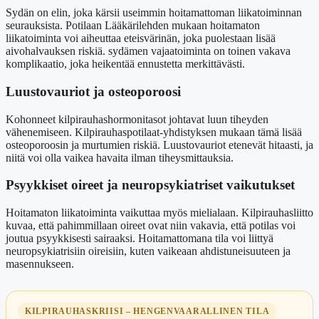
Sydän on elin, joka kärsii useimmin hoitamattoman liikatoiminnan
seurauksista. Potilaan Lääkärilehden mukaan hoitamaton
liikatoiminta voi aiheuttaa eteisvärinän, joka puolestaan lisää
aivohalvauksen riskiä. sydämen vajaatoiminta on toinen vakava
komplikaatio, joka heikentää ennustetta merkittävästi.
Luustovauriot ja osteoporoosi
Kohonneet kilpirauhashormonitasot johtavat luun tiheyden
vähenemiseen. Kilpirauhaspotilaat-yhdistyksen mukaan tämä lisää
osteoporoosin ja murtumien riskiä. Luustovauriot etenevät hitaasti, ja
niitä voi olla vaikea havaita ilman tiheysmittauksia.
Psyykkiset oireet ja neuropsykiatriset vaikutukset
Hoitamaton liikatoiminta vaikuttaa myös mielialaan. Kilpirauhasliitto
kuvaa, että pahimmillaan oireet ovat niin vakavia, että potilas voi
joutua psyykkisesti sairaaksi. Hoitamattomana tila voi liittyä
neuropsykiatrisiin oireisiin, kuten vaikeaan ahdistuneisuuteen ja
masennukseen.
KILPIRAUHASKRIISI – HENGENVAARALLINEN TILA