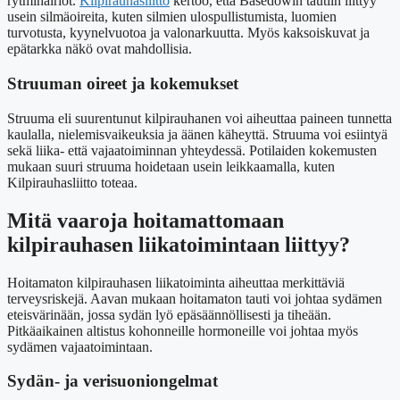
rytmihäiriöt.
Kilpirauhasliitto
kertoo, että Basedowin tautiin liittyy
usein silmäoireita, kuten silmien ulospullistumista, luomien
turvotusta, kyynelvuotoa ja valonarkuutta. Myös kaksoiskuvat ja
epätarkka näkö ovat mahdollisia.
Struuman oireet ja kokemukset
Struuma eli suurentunut kilpirauhanen voi aiheuttaa paineen tunnetta
kaulalla, nielemisvaikeuksia ja äänen käheyttä. Struuma voi esiintyä
sekä liika- että vajaatoiminnan yhteydessä. Potilaiden kokemusten
mukaan suuri struuma hoidetaan usein leikkaamalla, kuten
Kilpirauhasliitto toteaa.
Mitä vaaroja hoitamattomaan
kilpirauhasen liikatoimintaan liittyy?
Hoitamaton kilpirauhasen liikatoiminta aiheuttaa merkittäviä
terveysriskejä. Aavan mukaan hoitamaton tauti voi johtaa sydämen
eteisvärinään, jossa sydän lyö epäsäännöllisesti ja tiheään.
Pitkäaikainen altistus kohonneille hormoneille voi johtaa myös
sydämen vajaatoimintaan.
Sydän- ja verisuoniongelmat