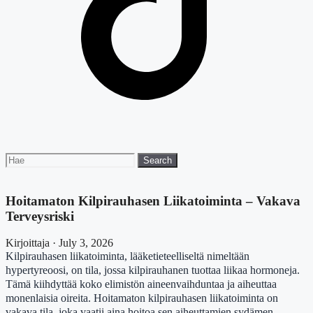
Search
Search
for:
Hoitamaton Kilpirauhasen Liikatoiminta – Vakava
Terveysriski
Kirjoittaja · July 3, 2026
Kilpirauhasen liikatoiminta, lääketieteelliseltä nimeltään
hypertyreoosi, on tila, jossa kilpirauhanen tuottaa liikaa hormoneja.
Tämä kiihdyttää koko elimistön aineenvaihduntaa ja aiheuttaa
monenlaisia oireita. Hoitamaton kilpirauhasen liikatoiminta on
vakava tila, joka vaatii aina hoitoa sen aiheuttamien sydämen