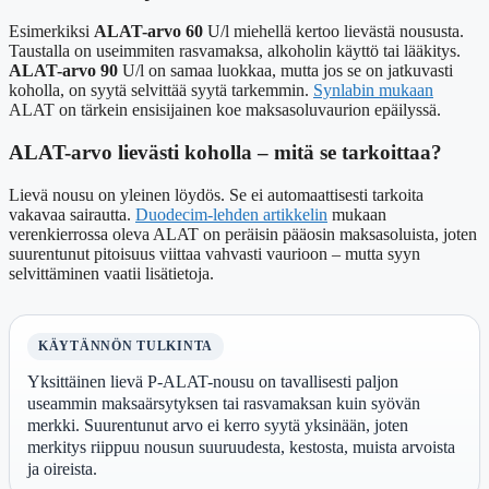
Esimerkiksi
ALAT-arvo 60
U/l miehellä kertoo lievästä noususta.
Taustalla on useimmiten rasvamaksa, alkoholin käyttö tai lääkitys.
ALAT-arvo 90
U/l on samaa luokkaa, mutta jos se on jatkuvasti
koholla, on syytä selvittää syytä tarkemmin.
Synlabin mukaan
ALAT on tärkein ensisijainen koe maksasoluvaurion epäilyssä.
ALAT-arvo lievästi koholla – mitä se tarkoittaa?
Lievä nousu on yleinen löydös. Se ei automaattisesti tarkoita
vakavaa sairautta.
Duodecim-lehden artikkelin
mukaan
verenkierrossa oleva ALAT on peräisin pääosin maksasoluista, joten
suurentunut pitoisuus viittaa vahvasti vaurioon – mutta syyn
selvittäminen vaatii lisätietoja.
KÄYTÄNNÖN TULKINTA
Yksittäinen lievä P-ALAT-nousu on tavallisesti paljon
useammin maksaärsytyksen tai rasvamaksan kuin syövän
merkki. Suurentunut arvo ei kerro syytä yksinään, joten
merkitys riippuu nousun suuruudesta, kestosta, muista arvoista
ja oireista.