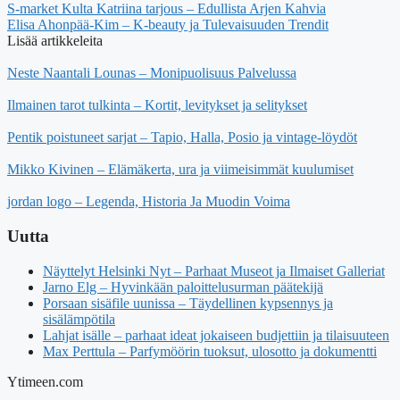
S-market Kulta Katriina tarjous – Edullista Arjen Kahvia
Elisa Ahonpää-Kim – K-beauty ja Tulevaisuuden Trendit
Lisää artikkeleita
Neste Naantali Lounas – Monipuolisuus Palvelussa
Ilmainen tarot tulkinta – Kortit, levitykset ja selitykset
Pentik poistuneet sarjat – Tapio, Halla, Posio ja vintage-löydöt
Mikko Kivinen – Elämäkerta, ura ja viimeisimmät kuulumiset
jordan logo – Legenda, Historia Ja Muodin Voima
Uutta
Näyttelyt Helsinki Nyt – Parhaat Museot ja Ilmaiset Galleriat
Jarno Elg – Hyvinkään paloittelusurman päätekijä
Porsaan sisäfile uunissa – Täydellinen kypsennys ja
sisälämpötila
Lahjat isälle – parhaat ideat jokaiseen budjettiin ja tilaisuuteen
Max Perttula – Parfymöörin tuoksut, ulosotto ja dokumentti
Ytimeen.com