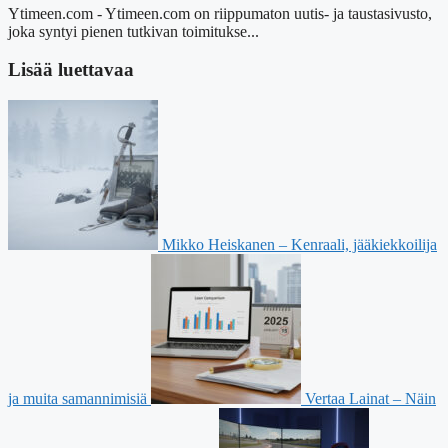
Ytimeen.com - Ytimeen.com on riippumaton uutis- ja taustasivusto,
joka syntyi pienen tutkivan toimitukse...
Lisää luettavaa
Mikko Heiskanen – Kenraali, jääkiekkoilija
ja muita samannimisiä
Vertaa Lainat – Näin