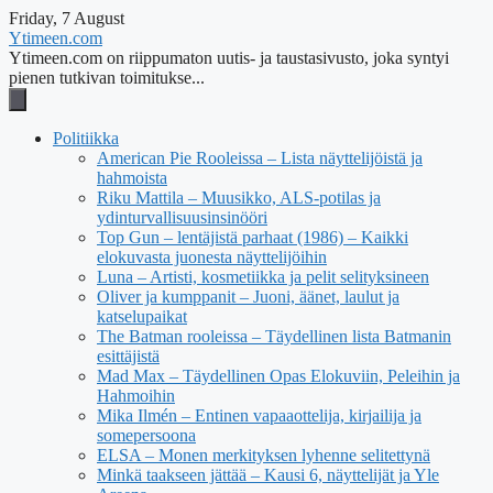
Friday, 7 August
Ytimeen.com
Ytimeen.com on riippumaton uutis- ja taustasivusto, joka syntyi
pienen tutkivan toimitukse...
Politiikka
American Pie Rooleissa – Lista näyttelijöistä ja
hahmoista
Riku Mattila – Muusikko, ALS-potilas ja
ydinturvallisuusinsinööri
Top Gun – lentäjistä parhaat (1986) – Kaikki
elokuvasta juonesta näyttelijöihin
Luna – Artisti, kosmetiikka ja pelit selityksineen
Oliver ja kumppanit – Juoni, äänet, laulut ja
katselupaikat
The Batman rooleissa – Täydellinen lista Batmanin
esittäjistä
Mad Max – Täydellinen Opas Elokuviin, Peleihin ja
Hahmoihin
Mika Ilmén – Entinen vapaaottelija, kirjailija ja
somepersoona
ELSA – Monen merkityksen lyhenne selitettynä
Minkä taakseen jättää – Kausi 6, näyttelijät ja Yle