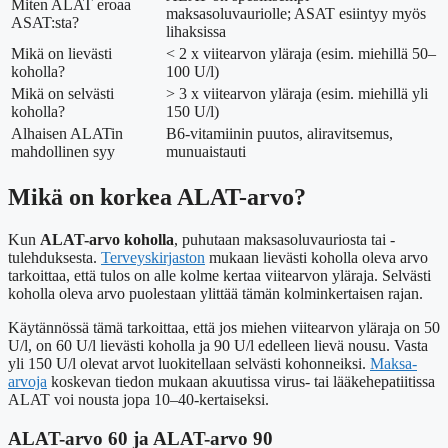
Miten ALAT eroaa
maksasoluvauriolle; ASAT esiintyy myös
ASAT:sta?
lihaksissa
Mikä on lievästi
< 2 x viitearvon yläraja (esim. miehillä 50–
koholla?
100 U/l)
Mikä on selvästi
> 3 x viitearvon yläraja (esim. miehillä yli
koholla?
150 U/l)
Alhaisen ALATin
B6-vitamiinin puutos, aliravitsemus,
mahdollinen syy
munuaistauti
Mikä on korkea ALAT-arvo?
Kun
ALAT-arvo koholla
, puhutaan maksasoluvauriosta tai -
tulehduksesta.
Terveyskirjaston
mukaan lievästi koholla oleva arvo
tarkoittaa, että tulos on alle kolme kertaa viitearvon yläraja. Selvästi
koholla oleva arvo puolestaan ylittää tämän kolminkertaisen rajan.
Käytännössä tämä tarkoittaa, että jos miehen viitearvon yläraja on 50
U/l, on 60 U/l lievästi koholla ja 90 U/l edelleen lievä nousu. Vasta
yli 150 U/l olevat arvot luokitellaan selvästi kohonneiksi.
Maksa-
arvoja
koskevan tiedon mukaan akuutissa virus- tai lääkehepatiitissa
ALAT voi nousta jopa 10–40-kertaiseksi.
ALAT-arvo 60 ja ALAT-arvo 90