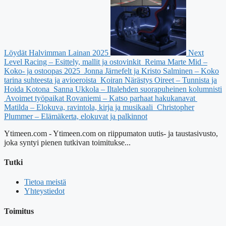
Löydät Halvimman Lainan 2025
Next
Level Racing – Esittely, mallit ja ostovinkit
Reima Marte Mid –
Koko- ja ostoopas 2025
Jonna Järnefelt ja Kristo Salminen – Koko
tarina suhteesta ja avioeroista
Koiran Närästys Oireet – Tunnista ja
Hoida Kotona
Sanna Ukkola – Iltalehden suorapuheinen kolumnisti
Avoimet työpaikat Rovaniemi – Katso parhaat hakukanavat
Matilda – Elokuva, ravintola, kirja ja musikaali
Christopher
Plummer – Elämäkerta, elokuvat ja palkinnot
Ytimeen.com - Ytimeen.com on riippumaton uutis- ja taustasivusto,
joka syntyi pienen tutkivan toimitukse...
Tutki
Tietoa meistä
Yhteystiedot
Toimitus