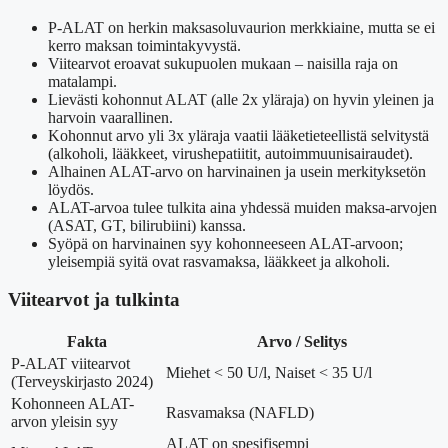
P-ALAT on herkin maksasoluvaurion merkkiaine, mutta se ei
kerro maksan toimintakyvystä.
Viitearvot eroavat sukupuolen mukaan – naisilla raja on
matalampi.
Lievästi kohonnut ALAT (alle 2x yläraja) on hyvin yleinen ja
harvoin vaarallinen.
Kohonnut arvo yli 3x yläraja vaatii lääketieteellistä selvitystä
(alkoholi, lääkkeet, virushepatiitit, autoimmuunisairaudet).
Alhainen ALAT-arvo on harvinainen ja usein merkityksetön
löydös.
ALAT-arvoa tulee tulkita aina yhdessä muiden maksa-arvojen
(ASAT, GT, bilirubiini) kanssa.
Syöpä on harvinainen syy kohonneeseen ALAT-arvoon;
yleisempiä syitä ovat rasvamaksa, lääkkeet ja alkoholi.
Viitearvot ja tulkinta
Fakta
Arvo / Selitys
P-ALAT viitearvot
Miehet < 50 U/l, Naiset < 35 U/l
(Terveyskirjasto 2024)
Kohonneen ALAT-
Rasvamaksa (NAFLD)
arvon yleisin syy
ALAT on spesifisempi