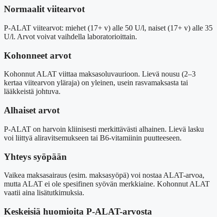
Normaalit viitearvot
P-ALAT viitearvot: miehet (17+ v) alle 50 U/l, naiset (17+ v) alle 35
U/l. Arvot voivat vaihdella laboratorioittain.
Kohonneet arvot
Kohonnut ALAT viittaa maksasoluvaurioon. Lievä nousu (2–3
kertaa viitearvon yläraja) on yleinen, usein rasvamaksasta tai
lääkkeistä johtuva.
Alhaiset arvot
P-ALAT on harvoin kliinisesti merkittävästi alhainen. Lievä lasku
voi liittyä aliravitsemukseen tai B6-vitamiinin puutteeseen.
Yhteys syöpään
Vaikea maksasairaus (esim. maksasyöpä) voi nostaa ALAT-arvoa,
mutta ALAT ei ole spesifinen syövän merkkiaine. Kohonnut ALAT
vaatii aina lisätutkimuksia.
Keskeisiä huomioita P-ALAT-arvosta