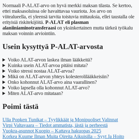
Normaali P-ALAT-arvo on hyvä merkki maksan tilasta. Se kertoo,
ettei maksasoluissa ole havaittavaa vauriota. Jos arvo on
viitealueella, ei yleensä tarvita toistuvia mittauksia, ellei taustalla ole
erityisiä riskitekijöitä.
P-ALAT eli plasman
alaniiniaminotransferaasi
on yksinkertainen mutta tärkeä työkalu
maksan voinnin arviointiin.
Usein kysyttyä P-ALAT-arvosta
Voiko ALAT-arvon laskea ilman lääkkeitä?
Kuinka usein ALAT-arvoa pitäisi mitata?
Voiko stressi nostaa ALAT-arvoa?
Mikä on ALAT-arvon yhteys kolesterolilääkkeisiin?
Onko kohonnut ALAT-arvo aina vaarallinen?
Voiko lapsella olla kohonnut ALAT-arvo?
Miten ALAT-arvo mitataan?
Poimi tästä
Ulla Popken Tunikat – Tyylikkäät ja Monipuoliset Valinnat
Virpi Valtavaara – Tiedot ammatista, iästä ja perheestä
Vuokra-asunnot Kuopio – Kattava hakuopas 2025
Korkea Kuume Ilman Muita Oireita Aikuisilla – Syyt Ja Hoito