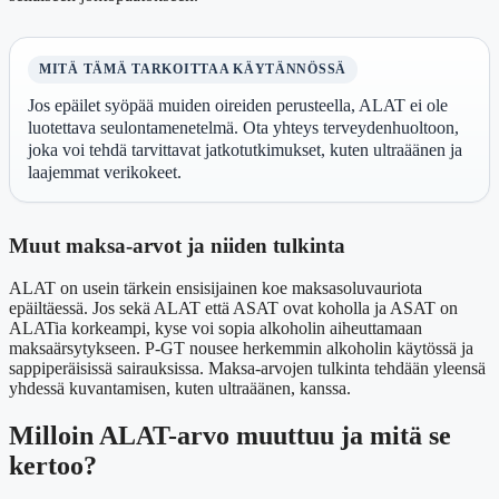
MITÄ TÄMÄ TARKOITTAA KÄYTÄNNÖSSÄ
Jos epäilet syöpää muiden oireiden perusteella, ALAT ei ole
luotettava seulontamenetelmä. Ota yhteys terveydenhuoltoon,
joka voi tehdä tarvittavat jatkotutkimukset, kuten ultraäänen ja
laajemmat verikokeet.
Muut maksa-arvot ja niiden tulkinta
ALAT on usein tärkein ensisijainen koe maksasoluvauriota
epäiltäessä. Jos sekä ALAT että ASAT ovat koholla ja ASAT on
ALATia korkeampi, kyse voi sopia alkoholin aiheuttamaan
maksaärsytykseen. P-GT nousee herkemmin alkoholin käytössä ja
sappiperäisissä sairauksissa. Maksa-arvojen tulkinta tehdään yleensä
yhdessä kuvantamisen, kuten ultraäänen, kanssa.
Milloin ALAT-arvo muuttuu ja mitä se
kertoo?