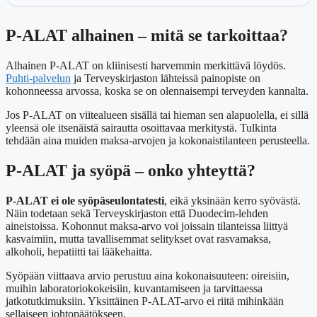
P-ALAT alhainen – mitä se tarkoittaa?
Alhainen P-ALAT on kliinisesti harvemmin merkittävä löydös.
Puhti-palvelun
ja Terveyskirjaston lähteissä painopiste on
kohonneessa arvossa, koska se on olennaisempi terveyden kannalta.
Jos P-ALAT on viitealueen sisällä tai hieman sen alapuolella, ei sillä
yleensä ole itsenäistä sairautta osoittavaa merkitystä. Tulkinta
tehdään aina muiden maksa-arvojen ja kokonaistilanteen perusteella.
P-ALAT ja syöpä – onko yhteyttä?
P-ALAT ei ole syöpäseulontatesti
, eikä yksinään kerro syövästä.
Näin todetaan sekä Terveyskirjaston että Duodecim-lehden
aineistoissa. Kohonnut maksa-arvo voi joissain tilanteissa liittyä
kasvaimiin, mutta tavallisemmat selitykset ovat rasvamaksa,
alkoholi, hepatiitti tai lääkehaitta.
Syöpään viittaava arvio perustuu aina kokonaisuuteen: oireisiin,
muihin laboratoriokokeisiin, kuvantamiseen ja tarvittaessa
jatkotutkimuksiin. Yksittäinen P-ALAT-arvo ei riitä mihinkään
sellaiseen johtopäätökseen.