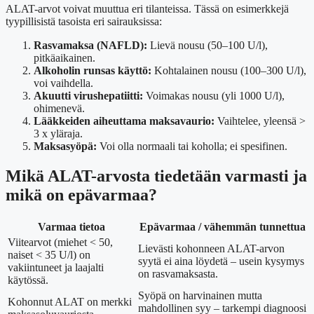
ALAT-arvot voivat muuttua eri tilanteissa. Tässä on esimerkkejä
tyypillisistä tasoista eri sairauksissa:
Rasvamaksa (NAFLD):
Lievä nousu (50–100 U/l),
pitkäaikainen.
Alkoholin runsas käyttö:
Kohtalainen nousu (100–300 U/l),
voi vaihdella.
Akuutti virushepatiitti:
Voimakas nousu (yli 1000 U/l),
ohimenevä.
Lääkkeiden aiheuttama maksavaurio:
Vaihtelee, yleensä >
3 x yläraja.
Maksasyöpä:
Voi olla normaali tai koholla; ei spesifinen.
Mikä ALAT-arvosta tiedetään varmasti ja
mikä on epävarmaa?
Varmaa tietoa
Epävarmaa / vähemmän tunnettua
Viitearvot (miehet < 50,
Lievästi kohonneen ALAT-arvon
naiset < 35 U/l) on
syytä ei aina löydetä – usein kysymys
vakiintuneet ja laajalti
on rasvamaksasta.
käytössä.
Syöpä on harvinainen mutta
Kohonnut ALAT on merkki
mahdollinen syy – tarkempi diagnoosi