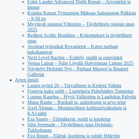
Estée Lauder Advanced Night Repair – Arvostelut ja
hinnat
Kuinka Kauan Työnantaja Maksaa Sairausajan Palkkaa
– 9-56 pv
Myytävät asunnot Ylitornio – Täydellinen ostajan opas
2025
Redken Acidic Bonding – Kokemukset ja täydellinen
opas
Avoimet työpaikat Rovaniemi – Katso parhaat
hakukanavat
Next Level Racing – Esittely, mallit ja ostovinkit
Vertaa Lainat – Näin Löydät Halvimman Lainan 2025
Näyttelyt Helsinki Nyt – Parhaat Museot ja Ilmaiset
Galleriat
Arjen ilmiöt
Lasten pyörä 20 – Turvallinen ja Ketterä Valinta
Fonecta kuka soitti – Luotettava Puheluiden Tunnistus
Lounas Kaarina – Hyvä Valikoima ja Laadukas Palvelu
Manu Raahe – Ruokali ta, aukioloajat ja arvo telut
Axel Åhman – Monipuolinen kulttuurivaikuttaja ja
KAJ-tähti
Esa Saario – Elämäkerta, roolit ja kuolema
Silja Serenade – Täydellinen opas Helsinki-
Tukholmaan
Eva Braun – Elämä, kuolema ja suhde Hitleriin