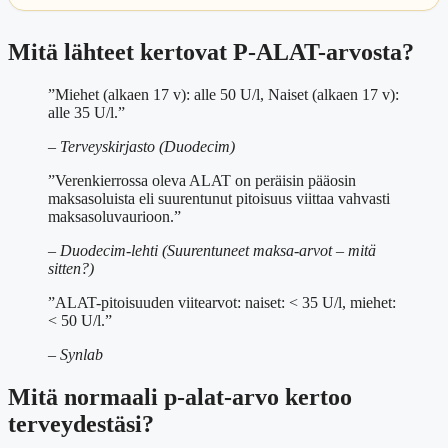
Mitä lähteet kertovat P-ALAT-arvosta?
”Miehet (alkaen 17 v): alle 50 U/l, Naiset (alkaen 17 v):
alle 35 U/l.”
– Terveyskirjasto (Duodecim)
”Verenkierrossa oleva ALAT on peräisin pääosin
maksasoluista eli suurentunut pitoisuus viittaa vahvasti
maksasoluvaurioon.”
– Duodecim-lehti (Suurentuneet maksa-arvot – mitä
sitten?)
”ALAT-pitoisuuden viitearvot: naiset: < 35 U/l, miehet:
< 50 U/l.”
– Synlab
Mitä normaali p-alat-arvo kertoo
terveydestäsi?