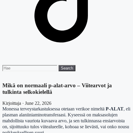
Search
Search
for:
Mikä on normaali p-alat-arvo – Viitearvot ja
tulkinta selkokielellä
Kirjoittaja · June 22, 2026
Monessa terveystarkastuksessa otetaan verikoe nimeltä
P-ALAT
, eli
plasman alaniiniaminotransferaasi. Kyseessä on maksasolujen
mahdollista vauriota kuvaava arvo, ja sen tulkinnassa ensiarvoista
on, sijoittuuko tulos viitealueelle, kohoaa se lievästi, vai onko nousu
poikkeuksellisen suuri.