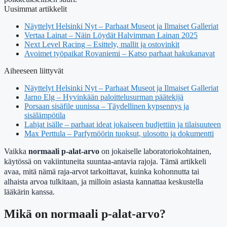
Uusimmat artikkelit
Näyttelyt Helsinki Nyt – Parhaat Museot ja Ilmaiset Galleriat
Vertaa Lainat – Näin Löydät Halvimman Lainan 2025
Next Level Racing – Esittely, mallit ja ostovinkit
Avoimet työpaikat Rovaniemi – Katso parhaat hakukanavat
Aiheeseen liittyvät
Näyttelyt Helsinki Nyt – Parhaat Museot ja Ilmaiset Galleriat
Jarno Elg – Hyvinkään paloittelusurman päätekijä
Porsaan sisäfile uunissa – Täydellinen kypsennys ja
sisälämpötila
Lahjat isälle – parhaat ideat jokaiseen budjettiin ja tilaisuuteen
Max Perttula – Parfymöörin tuoksut, ulosotto ja dokumentti
Vaikka
normaali p-alat-arvo
on jokaiselle laboratoriokohtainen,
käytössä on vakiintuneita suuntaa-antavia rajoja. Tämä artikkeli
avaa, mitä nämä raja-arvot tarkoittavat, kuinka kohonnutta tai
alhaista arvoa tulkitaan, ja milloin asiasta kannattaa keskustella
lääkärin kanssa.
Mikä on normaali p-alat-arvo?