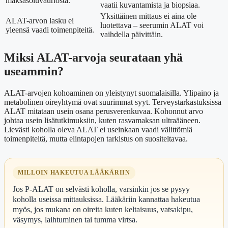
maksasoluvauriosta.
vaatii kuvantamista ja biopsiaa.
Yksittäinen mittaus ei aina ole
ALAT-arvon lasku ei
luotettava – seerumin ALAT voi
yleensä vaadi toimenpiteitä.
vaihdella päivittäin.
Miksi ALAT-arvoja seurataan yhä
useammin?
ALAT-arvojen kohoaminen on yleistynyt suomalaisilla. Ylipaino ja
metabolinen oireyhtymä ovat suurimmat syyt. Terveystarkastuksissa
ALAT mitataan usein osana perusverenkuvaa. Kohonnut arvo
johtaa usein lisätutkimuksiin, kuten rasvamaksan ultraääneen.
Lievästi koholla oleva ALAT ei useinkaan vaadi välittömiä
toimenpiteitä, mutta elintapojen tarkistus on suositeltavaa.
MILLOIN HAKEUTUA LÄÄKÄRIIN
Jos P-ALAT on selvästi koholla, varsinkin jos se pysyy
koholla useissa mittauksissa. Lääkäriin kannattaa hakeutua
myös, jos mukana on oireita kuten keltaisuus, vatsakipu,
väsymys, laihtuminen tai tumma virtsa.