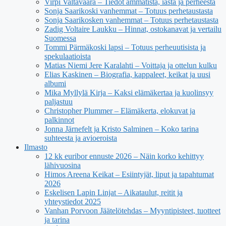
Virpi Valtavaara – Tiedot ammatista, iästä ja perheestä
Sonja Saarikoski vanhemmat – Totuus perhetaustasta
Sonja Saarikosken vanhemmat – Totuus perhetaustasta
Zadig Voltaire Laukku – Hinnat, ostokanavat ja vertailu
Suomessa
Tommi Pärmäkoski lapsi – Totuus perheuutisista ja
spekulaatioista
Matias Niemi Jere Karalahti – Voittaja ja ottelun kulku
Elias Kaskinen – Biografia, kappaleet, keikat ja uusi
albumi
Mika Myllylä Kirja – Kaksi elämäkertaa ja kuolinsyy
paljastuu
Christopher Plummer – Elämäkerta, elokuvat ja
palkinnot
Jonna Järnefelt ja Kristo Salminen – Koko tarina
suhteesta ja avioeroista
Ilmasto
12 kk euribor ennuste 2026 – Näin korko kehittyy
lähivuosina
Himos Areena Keikat – Esiintyjät, liput ja tapahtumat
2026
Eskelisen Lapin Linjat – Aikataulut, reitit ja
yhteystiedot 2025
Vanhan Porvoon Jäätelötehdas – Myyntipisteet, tuotteet
ja tarina