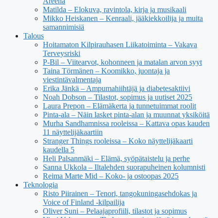
Areena
Matilda – Elokuva, ravintola, kirja ja musikaali
Mikko Heiskanen – Kenraali, jääkiekkoilija ja muita
samannimisiä
Talous
Hoitamaton Kilpirauhasen Liikatoiminta – Vakava
Terveysriski
P-Bil – Viitearvot, kohonneen ja matalan arvon syyt
Taina Törmänen – Koomikko, juontaja ja
viestintävalmentaja
Erika Jänkä – Ampumahiihtäjä ja diabetesaktiivi
Noah Dobson – Tilastot, sopimus ja uutiset 2025
Laura Prepon – Elämäkerta ja tunnetuimmat roolit
Pinta-ala – Näin lasket pinta-alan ja muunnat yksiköitä
Murha Sandhamnissa rooleissa – Kattava opas kauden
11 näyttelijäkaartiin
Stranger Things rooleissa – Koko näyttelijäkaarti
kaudella 5
Heli Palsanmäki – Elämä, syöpätaistelu ja perhe
Sanna Ukkola – Iltalehden suorapuheinen kolumnisti
Reima Marte Mid – Koko- ja ostoopas 2025
Teknologia
Risto Piirainen – Tenori, tangokuningasehdokas ja
Voice of Finland -kilpailija
Oliver Suni – Pelaajaprofiili, tilastot ja sopimus