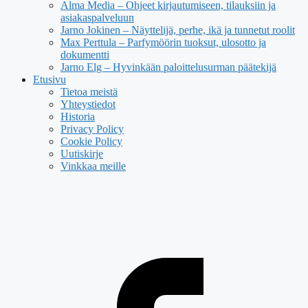
Alma Media – Ohjeet kirjautumiseen, tilauksiin ja
asiakaspalveluun
Jarno Jokinen – Näyttelijä, perhe, ikä ja tunnetut roolit
Max Perttula – Parfymöörin tuoksut, ulosotto ja
dokumentti
Jarno Elg – Hyvinkään paloittelusurman päätekijä
Etusivu
Tietoa meistä
Yhteystiedot
Historia
Privacy Policy
Cookie Policy
Uutiskirje
Vinkkaa meille