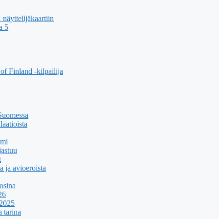
äyttelijäkaartiin
a 5
f Finland -kilpailija
 Suomessa
aatioista
umi
jastuu
t
a ja avioeroista
osina
26
 2025
 tarina