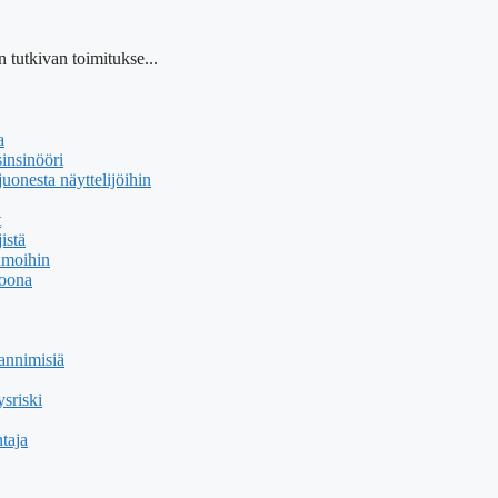
 tutkivan toimitukse...
a
insinööri
uonesta näyttelijöihin
t
istä
hmoihin
soona
annimisiä
sriski
taja