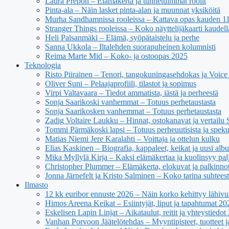
Laura Prepon – Elämäkerta ja tunnetuimmat roolit
Pinta-ala – Näin lasket pinta-alan ja muunnat yksiköitä
Murha Sandhamnissa rooleissa – Kattava opas kauden 11 n
Stranger Things rooleissa – Koko näyttelijäkaarti kaudell
Heli Palsanmäki – Elämä, syöpätaistelu ja perhe
Sanna Ukkola – Iltalehden suorapuheinen kolumnisti
Reima Marte Mid – Koko- ja ostoopas 2025
Teknologia
Risto Piirainen – Tenori, tangokuningasehdokas ja Voice o
Oliver Suni – Pelaajaprofiili, tilastot ja sopimus
Virpi Valtavaara – Tiedot ammatista, iästä ja perheestä
Sonja Saarikoski vanhemmat – Totuus perhetaustasta
Sonja Saarikosken vanhemmat – Totuus perhetaustasta
Zadig Voltaire Laukku – Hinnat, ostokanavat ja vertailu
Tommi Pärmäkoski lapsi – Totuus perheuutisista ja spekul
Matias Niemi Jere Karalahti – Voittaja ja ottelun kulku
Elias Kaskinen – Biografia, kappaleet, keikat ja uusi alb
Mika Myllylä Kirja – Kaksi elämäkertaa ja kuolinsyy pal
Christopher Plummer – Elämäkerta, elokuvat ja palkinno
Jonna Järnefelt ja Kristo Salminen – Koko tarina suhteest
Ilmasto
12 kk euribor ennuste 2026 – Näin korko kehittyy lähivu
Himos Areena Keikat – Esiintyjät, liput ja tapahtumat 20
Eskelisen Lapin Linjat – Aikataulut, reitit ja yhteystiedot
Vanhan Porvoon Jäätelötehdas – Myyntipisteet, tuotteet ja