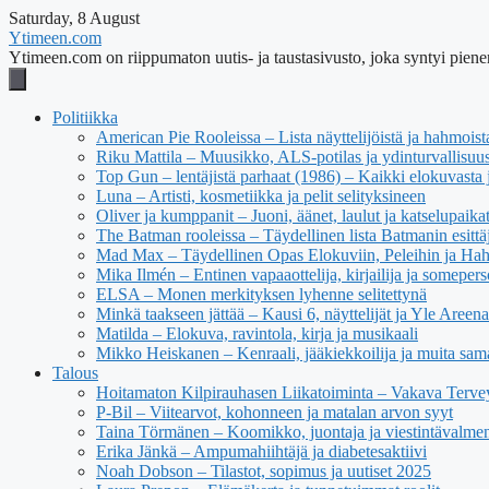
Saturday, 8 August
Ytimeen.com
Ytimeen.com on riippumaton uutis- ja taustasivusto, joka syntyi pienen
Politiikka
American Pie Rooleissa – Lista näyttelijöistä ja hahmoist
Riku Mattila – Muusikko, ALS-potilas ja ydinturvallisuus
Top Gun – lentäjistä parhaat (1986) – Kaikki elokuvasta j
Luna – Artisti, kosmetiikka ja pelit selityksineen
Oliver ja kumppanit – Juoni, äänet, laulut ja katselupaika
The Batman rooleissa – Täydellinen lista Batmanin esittäj
Mad Max – Täydellinen Opas Elokuviin, Peleihin ja Ha
Mika Ilmén – Entinen vapaaottelija, kirjailija ja someper
ELSA – Monen merkityksen lyhenne selitettynä
Minkä taakseen jättää – Kausi 6, näyttelijät ja Yle Areena
Matilda – Elokuva, ravintola, kirja ja musikaali
Mikko Heiskanen – Kenraali, jääkiekkoilija ja muita sam
Talous
Hoitamaton Kilpirauhasen Liikatoiminta – Vakava Tervey
P-Bil – Viitearvot, kohonneen ja matalan arvon syyt
Taina Törmänen – Koomikko, juontaja ja viestintävalmen
Erika Jänkä – Ampumahiihtäjä ja diabetesaktiivi
Noah Dobson – Tilastot, sopimus ja uutiset 2025