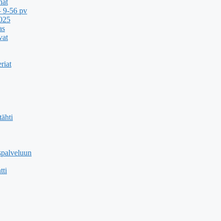
nat
 9-56 pv
2025
as
vat
riat
ähti
spalveluun
tti