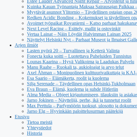
Estée Lauder Advanced Night Repair – Arvostelut ja hin
Kuinka Kauan Työnantaja Maksaa Sairausajan Palkkaa –
Myytävät asunnot Ylitornio – Täydellinen ostajan opas 
Redken Acidic Bonding – Kokemukset ja täydellinen op
Avoimet työpaikat Rovaniemi – Katso parhaat hakukana
Next Level Racing – Esittely, mallit ja ostovinkit
Vertaa Lainat – Näin Löydät Halvimman Lainan 2025
Näyttelyt Helsinki Nyt – Parhaat Museot ja Ilmaiset Galle
Arjen ilmiöt
Lasten pyörä 20 – Turvallinen ja Ketterä Valinta
Fonecta kuka soitti – Luotettava Puheluiden Tunnistus
Lounas Kaarina – Hyvä Valikoima ja Laadukas Palvelu
Manu Raahe – Ruokali ta, aukioloajat ja arvo telut
Axel Åhman – Monipuolinen kulttuurivaikuttaja ja KAJ-t
Esa Saario – Elämäkerta, roolit ja kuolema
Silja Serenade – Täydellinen opas Helsinki-Tukholmaan
Eva Braun – Elämä, kuolema ja suhde Hitleriin
Alma Media – Ohjeet kirjautumiseen, tilauksiin ja asiaka
Jarno Jokinen – Näyttelijä, perhe, ikä ja tunnetut roolit
Max Perttula – Parfymöörin tuoksut, ulosotto ja dokumen
Jarno Elg – Hyvinkään paloittelusurman päätekijä
Etusivu
Tietoa meistä
Yhteystiedot
Historia