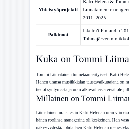
Katri Helena & Tommi
Yhteistyöprojektit
Liimatainen: manager
2011–2025
Iskelmä-Finlandia 201
Palkinnot
Tohmajärven nimikko
Kuka on Tommi Liima
Tommi Liimatainen tunnetaan erityisesti Katri Hel
Hänen uransa musiikkialan taustavaikuttajana on m
tiedot syntymästä ja uran alkuvaiheista eivät ole julk
Millainen on Tommi Liimat
Liimatainen nousi esiin Katri Helenan uran viimei
hänen roolinsa managerina oli keskeinen. Hän vastas
näkyvyydestä, johdattaen Katri Helenan menestyks