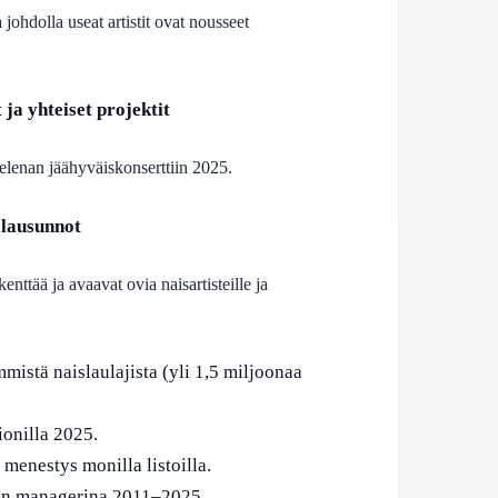
johdolla useat artistit ovat nousseet
ja yhteiset projektit
lenan jäähyväiskonserttiin 2025.
alausunnot
ttää ja avaavat ovia naisartisteille ja
stä naislaulajista (yli 1,5 miljoonaa
ionilla 2025.
 menestys monilla listoilla.
an managerina 2011–2025.