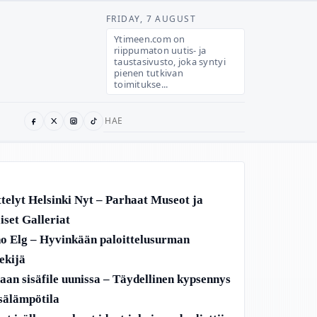
FRIDAY, 7 AUGUST
Ytimeen.com on
riippumaton uutis- ja
taustasivusto, joka syntyi
pienen tutkivan
toimitukse...
Search
for:
telyt Helsinki Nyt – Parhaat Museot ja
iset Galleriat
o Elg – Hyvinkään paloittelusurman
ekijä
aan sisäfile uunissa – Täydellinen kypsennys
isälämpötila