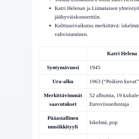
Katri Helenan ja Liimataisen yhteisty
jäähyväiskonserttiin.
Kulttuurivaikutus merkittävä: iskelmä
vahvistaminen.
Katri Helena
Syntymävuosi
1945
Ura-alku
1963 (“Poikien kuvat”
Merkittävimmät
52 albumia, 19 kultale
saavutukset
Euroviisuedustaja
Pääasiallinen
Iskelmä, pop
musiikkityyli