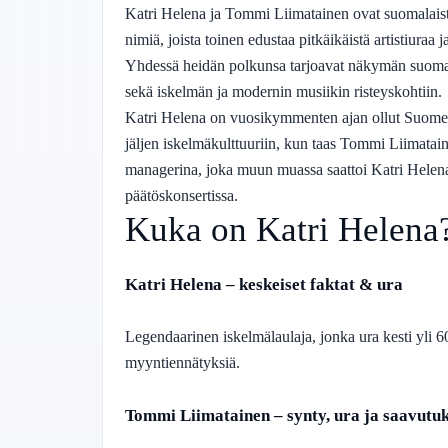
Katri Helena ja Tommi Liimatainen ovat suomalaiste
nimiä, joista toinen edustaa pitkäikäistä artistiura
Yhdessä heidän polkunsa tarjoavat näkymän suoma
sekä iskelmän ja modernin musiikin risteyskohtiin.
Katri Helena on vuosikymmenten ajan ollut Suomen 
jäljen iskelmäkulttuuriin, kun taas Tommi Liimatain
managerina, joka muun muassa saattoi Katri Helena
päätöskonsertissa.
Kuka on Katri Helena
Katri Helena – keskeiset faktat & ura
Legendaarinen iskelmälaulaja, jonka ura kesti yli 60
myyntiennätyksiä.
Tommi Liimatainen – synty, ura ja saavutuk