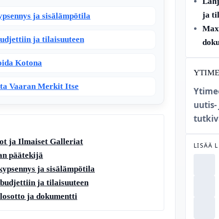
Lahj
ja t
ypsennys ja sisälämpötila
Max 
udjettiin ja tilaisuuteen
doku
Hoida Kotona
YTIM
sta Vaaran Merkit Itse
Ytime
uutis-
tutkiv
t ja Ilmaiset Galleriat
LISÄÄ 
an päätekijä
 kypsennys ja sisälämpötila
budjettiin ja tilaisuuteen
losotto ja dokumentti