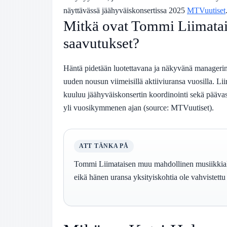
näyttävässä jäähyväiskonsertissa 2025
MTVuutiset
Mitkä ovat Tommi Liimata
saavutukset?
Häntä pidetään luotettavana ja näkyvänä managerina
uuden nousun viimeisillä aktiiviuransa vuosilla. Lii
kuuluu jäähyväiskonsertin koordinointi sekä päävas
yli vuosikymmenen ajan (source: MTVuutiset).
ATT TÄNKA PÅ
Tommi Liimataisen muu mahdollinen musiikkialan 
eikä hänen uransa yksityiskohtia ole vahvistettu e