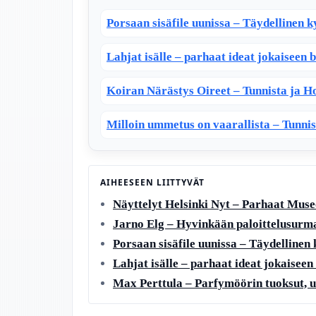
Porsaan sisäfile uunissa – Täydellinen k
Lahjat isälle – parhaat ideat jokaiseen b
Koiran Närästys Oireet – Tunnista ja 
Milloin ummetus on vaarallista – Tunni
AIHEESEEN LIITTYVÄT
Näyttelyt Helsinki Nyt – Parhaat Museo
Jarno Elg – Hyvinkään paloittelusurm
Porsaan sisäfile uunissa – Täydellinen
Lahjat isälle – parhaat ideat jokaiseen 
Max Perttula – Parfymöörin tuoksut, u