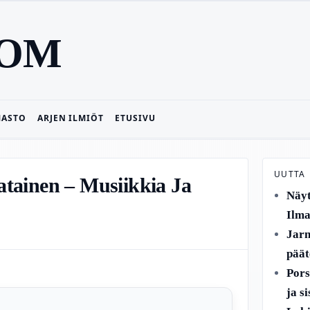
COM
MASTO
ARJEN ILMIÖT
ETUSIVU
UUTTA
tainen – Musiikkia Ja
Näyt
Ilma
Jarn
päät
Pors
ja s