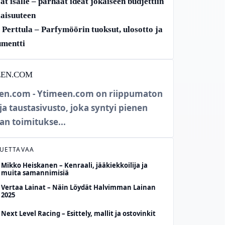
at isälle – parhaat ideat jokaiseen budjettiin
ilaisuuteen
Perttula – Parfymöörin tuoksut, ulosotto ja
mentti
EEN.COM
en.com - Ytimeen.com on riippumaton
 ja taustasivusto, joka syntyi pienen
an toimitukse...
LUETTAVAA
Mikko Heiskanen – Kenraali, jääkiekkoilija ja
muita samannimisiä
Vertaa Lainat – Näin Löydät Halvimman Lainan
2025
Next Level Racing – Esittely, mallit ja ostovinkit