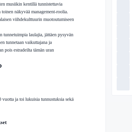
n musiikin kentillä tunnistettavia
a ja toinen näkyvää management-roolia.
laisen viihdekulttuurin muotoutumiseen
tunnetuimpia laulajia, jättäen pysyvän
en tunnetaan vaikuttajana ja
n pois estradeilta tämän uran
?
 vuotta ja toi lukuisia tunnustuksia sekä
set