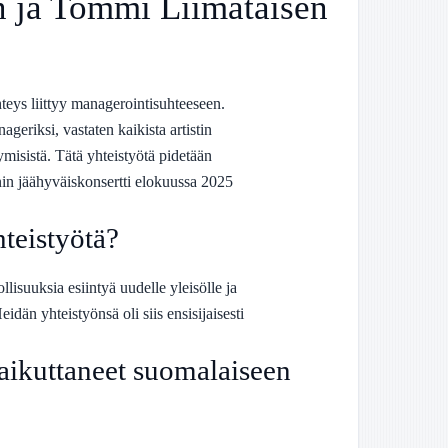
n ja Tommi Liimataisen
eys liittyy managerointisuhteeseen.
eriksi, vastaten kaikista artistin
ntymisistä. Tätä yhteistyötä pidetään
in jäähyväiskonsertti elokuussa 2025
hteistyötä?
lisuuksia esiintyä uudelle yleisölle ja
idän yhteistyönsä oli siis ensisijaisesti
aikuttaneet suomalaiseen