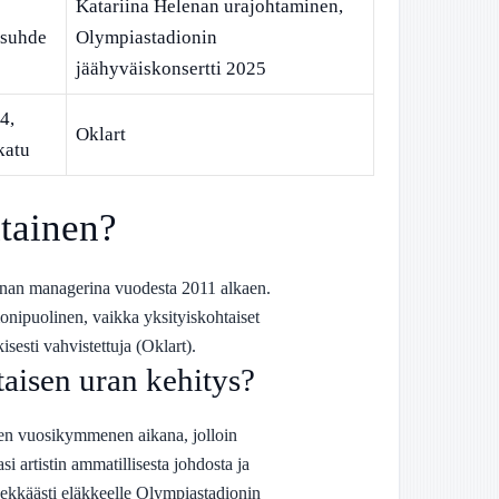
Katariina Helenan urajohtaminen,
isuhde
Olympiastadionin
jäähyväiskonsertti 2025
4,
Oklart
katu
tainen?
enan managerina vuodesta 2011 alkaen.
onipuolinen, vaikka yksityiskohtaiset
isesti vahvistettuja (Oklart).
aisen uran kehitys?
sen vuosikymmenen aikana, jolloin
i artistin ammatillisesta johdosta ja
ekkäästi eläkkeelle Olympiastadionin