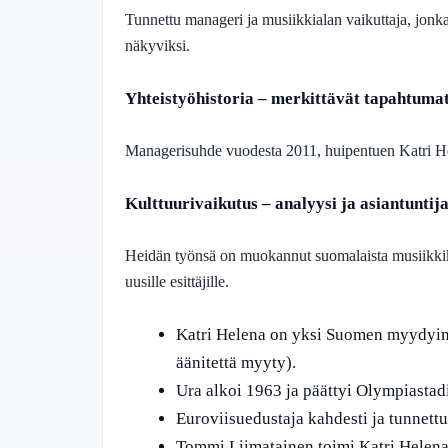
Tunnettu manageri ja musiikkialan vaikuttaja, jonka 
näkyviksi.
Yhteistyöhistoria – merkittävät tapahtumat 
Managerisuhde vuodesta 2011, huipentuen Katri He
Kulttuurivaikutus – analyysi ja asiantuntij
Heidän työnsä on muokannut suomalaista musiikkiken
uusille esittäjille.
Katri Helena on yksi Suomen myydyimmi
äänitettä myyty).
Ura alkoi 1963 ja päättyi Olympiastad
Euroviisuedustaja kahdesti ja tunnettu
Tommi Liimatainen toimi Katri Helen