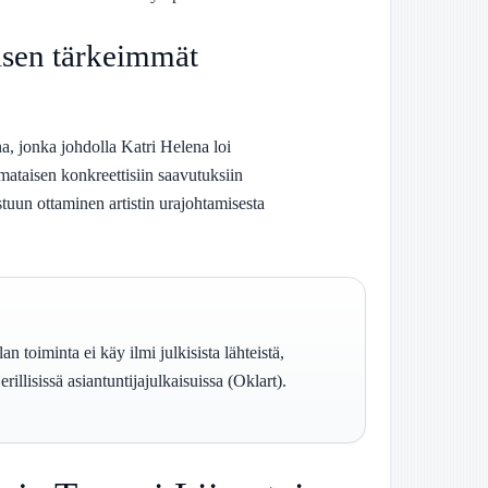
.
isen tärkeimmät
, jonka johdolla Katri Helena loi
mataisen konkreettisiin saavutuksiin
tuun ottaminen artistin urajohtamisesta
toiminta ei käy ilmi julkisista lähteistä,
rillisissä asiantuntijajulkaisuissa (Oklart).