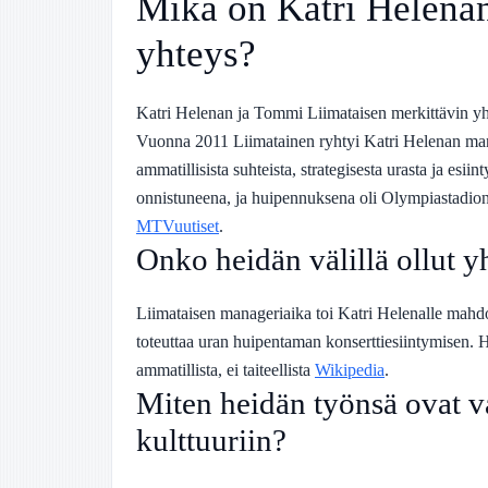
Mikä on Katri Helena
yhteys?
Katri Helenan ja Tommi Liimataisen merkittävin yht
Vuonna 2011 Liimatainen ryhtyi Katri Helenan manag
ammatillisista suhteista, strategisesta urasta ja esii
onnistuneena, ja huipennuksena oli Olympiastadion
MTVuutiset
.
Onko heidän välillä ollut y
Liimataisen manageriaika toi Katri Helenalle mahdol
toteuttaa uran huipentaman konserttiesiintymisen. He
ammatillista, ei taiteellista
Wikipedia
.
Miten heidän työnsä ovat v
kulttuuriin?