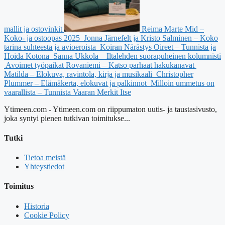
mallit ja ostovinkit
Reima Marte Mid –
Koko- ja ostoopas 2025
Jonna Järnefelt ja Kristo Salminen – Koko
tarina suhteesta ja avioeroista
Koiran Närästys Oireet – Tunnista ja
Hoida Kotona
Sanna Ukkola – Iltalehden suorapuheinen kolumnisti
Avoimet työpaikat Rovaniemi – Katso parhaat hakukanavat
Matilda – Elokuva, ravintola, kirja ja musikaali
Christopher
Plummer – Elämäkerta, elokuvat ja palkinnot
Milloin ummetus on
vaarallista – Tunnista Vaaran Merkit Itse
Ytimeen.com - Ytimeen.com on riippumaton uutis- ja taustasivusto,
joka syntyi pienen tutkivan toimitukse...
Tutki
Tietoa meistä
Yhteystiedot
Toimitus
Historia
Cookie Policy