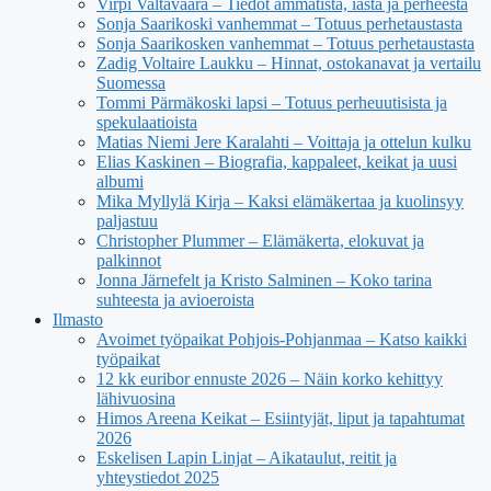
Virpi Valtavaara – Tiedot ammatista, iästä ja perheestä
Sonja Saarikoski vanhemmat – Totuus perhetaustasta
Sonja Saarikosken vanhemmat – Totuus perhetaustasta
Zadig Voltaire Laukku – Hinnat, ostokanavat ja vertailu
Suomessa
Tommi Pärmäkoski lapsi – Totuus perheuutisista ja
spekulaatioista
Matias Niemi Jere Karalahti – Voittaja ja ottelun kulku
Elias Kaskinen – Biografia, kappaleet, keikat ja uusi
albumi
Mika Myllylä Kirja – Kaksi elämäkertaa ja kuolinsyy
paljastuu
Christopher Plummer – Elämäkerta, elokuvat ja
palkinnot
Jonna Järnefelt ja Kristo Salminen – Koko tarina
suhteesta ja avioeroista
Ilmasto
Avoimet työpaikat Pohjois-Pohjanmaa – Katso kaikki
työpaikat
12 kk euribor ennuste 2026 – Näin korko kehittyy
lähivuosina
Himos Areena Keikat – Esiintyjät, liput ja tapahtumat
2026
Eskelisen Lapin Linjat – Aikataulut, reitit ja
yhteystiedot 2025