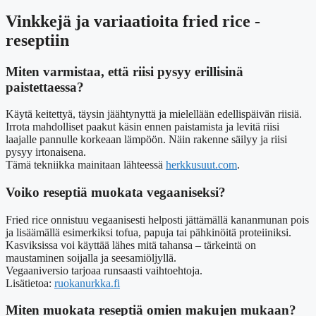
Vinkkejä ja variaatioita fried rice -
reseptiin
Miten varmistaa, että riisi pysyy erillisinä
paistettaessa?
Käytä keitettyä, täysin jäähtynyttä ja mielellään edellispäivän riisiä.
Irrota mahdolliset paakut käsin ennen paistamista ja levitä riisi
laajalle pannulle korkeaan lämpöön. Näin rakenne säilyy ja riisi
pysyy irtonaisena.
Tämä tekniikka mainitaan lähteessä
herkkusuut.com
.
Voiko reseptiä muokata vegaaniseksi?
Fried rice onnistuu vegaanisesti helposti jättämällä kananmunan pois
ja lisäämällä esimerkiksi tofua, papuja tai pähkinöitä proteiiniksi.
Kasviksissa voi käyttää lähes mitä tahansa – tärkeintä on
maustaminen soijalla ja seesamiöljyllä.
Vegaaniversio tarjoaa runsaasti vaihtoehtoja.
Lisätietoa:
ruokanurkka.fi
Miten muokata reseptiä omien makujen mukaan?