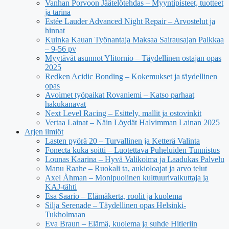
Vanhan Porvoon Jäätelötehdas – Myyntipisteet, tuotteet
ja tarina
Estée Lauder Advanced Night Repair – Arvostelut ja
hinnat
Kuinka Kauan Työnantaja Maksaa Sairausajan Palkkaa
– 9-56 pv
Myytävät asunnot Ylitornio – Täydellinen ostajan opas
2025
Redken Acidic Bonding – Kokemukset ja täydellinen
opas
Avoimet työpaikat Rovaniemi – Katso parhaat
hakukanavat
Next Level Racing – Esittely, mallit ja ostovinkit
Vertaa Lainat – Näin Löydät Halvimman Lainan 2025
Arjen ilmiöt
Lasten pyörä 20 – Turvallinen ja Ketterä Valinta
Fonecta kuka soitti – Luotettava Puheluiden Tunnistus
Lounas Kaarina – Hyvä Valikoima ja Laadukas Palvelu
Manu Raahe – Ruokali ta, aukioloajat ja arvo telut
Axel Åhman – Monipuolinen kulttuurivaikuttaja ja
KAJ-tähti
Esa Saario – Elämäkerta, roolit ja kuolema
Silja Serenade – Täydellinen opas Helsinki-
Tukholmaan
Eva Braun – Elämä, kuolema ja suhde Hitleriin