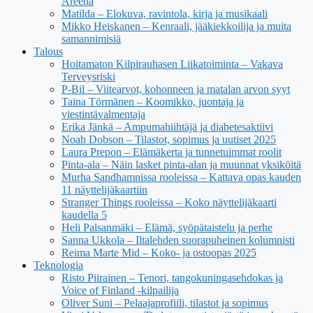
Areena
Matilda – Elokuva, ravintola, kirja ja musikaali
Mikko Heiskanen – Kenraali, jääkiekkoilija ja muita
samannimisiä
Talous
Hoitamaton Kilpirauhasen Liikatoiminta – Vakava
Terveysriski
P-Bil – Viitearvot, kohonneen ja matalan arvon syyt
Taina Törmänen – Koomikko, juontaja ja
viestintävalmentaja
Erika Jänkä – Ampumahiihtäjä ja diabetesaktiivi
Noah Dobson – Tilastot, sopimus ja uutiset 2025
Laura Prepon – Elämäkerta ja tunnetuimmat roolit
Pinta-ala – Näin lasket pinta-alan ja muunnat yksiköitä
Murha Sandhamnissa rooleissa – Kattava opas kauden
11 näyttelijäkaartiin
Stranger Things rooleissa – Koko näyttelijäkaarti
kaudella 5
Heli Palsanmäki – Elämä, syöpätaistelu ja perhe
Sanna Ukkola – Iltalehden suorapuheinen kolumnisti
Reima Marte Mid – Koko- ja ostoopas 2025
Teknologia
Risto Piirainen – Tenori, tangokuningasehdokas ja
Voice of Finland -kilpailija
Oliver Suni – Pelaajaprofiili, tilastot ja sopimus