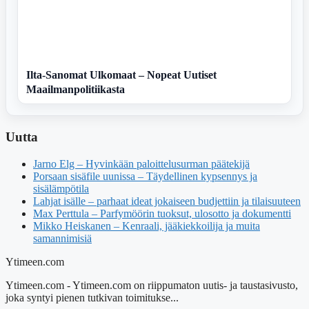
Ilta-Sanomat Ulkomaat – Nopeat Uutiset
Maailmanpolitiikasta
Uutta
Jarno Elg – Hyvinkään paloittelusurman päätekijä
Porsaan sisäfile uunissa – Täydellinen kypsennys ja
sisälämpötila
Lahjat isälle – parhaat ideat jokaiseen budjettiin ja tilaisuuteen
Max Perttula – Parfymöörin tuoksut, ulosotto ja dokumentti
Mikko Heiskanen – Kenraali, jääkiekkoilija ja muita
samannimisiä
Ytimeen.com
Ytimeen.com - Ytimeen.com on riippumaton uutis- ja taustasivusto,
joka syntyi pienen tutkivan toimitukse...