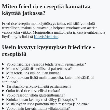
Miten fried rice reseptiä kannattaa
käyttää jatkossa?
Fried rice reseptin monikäyttöisyys takaa, että siitä voi tehdä
terveellisen, makua pursuavan ja helposti muokattavan aterian
vaikka joka viikko. Monipuolisia malliohjeita ja kasvisvaihtoehtoja
löydät myös linkistä
Kasvisfried rice
.
Usein kysytyt kysymykset fried rice -
reseptistä
Voiko fried rice -reseptiä tehdä täysin vegaaniseksi?
Miten säilyttää riisi erillisenä paistettaessa?
Mitä tehdä, jos riisi on liian kuivaa?
Voiko ruokaan lisätä muita mausteita, kuten inkivääriä tai
sitruunaa?
Tarvitaanko erikoisvälineitä paistamiseen?
Onko fried rice terveellistä ruokaa?
Voiko reseptin tehdä gluteenittomana?
Kuinka kauan keitetty riisi säilyy jääkaapissa?
Mistä löydän lisää paistetun riisin reseptejä ja ohjeita?
Voiko riisin korvata muilla viljatuotteilla?