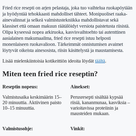
Fried rice resepti on arjen pelastaja, joka tuo vaihtelua ruokapöytään
ja hyödyntää tehokkaasti mahdolliset tähteet. Monipuoliset raaka-
ainevalinnat ja selkeä valmistustekniikka mahdollistavat sekä
klassiset että omaan makuun räätälöidyt versiota paistetusta riisistä.
Olipa kyseessä nopea arkiruoka, kasvisvaihtoehto tai autenttinen
aasialainen makumaailma, fried rice resepti istuu helposti
monenlaiseen ruokavalioon. Tärkeimmät onnistumisen avaimet
löytyvät oikeista ainesosista, riisin käsittelystä ja maustamisesta.
Lisää mielenkiintoisia kotikeittiön ideoita löydät
täältä
.
Miten teen fried rice reseptin?
Reseptin nopeus:
Ainekset:
Valmistusaika keskimäärin 15–
Perusresepti sisältää kypsää
20 minuuttia. Aktiivinen paisto
riisiä, kananmunaa, kasviksia –
10–15 minuuttia.
varioitavissa proteiinin ja
mausteiden mukaan.
Valmistusohje:
Vinkit: