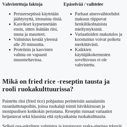
Vahvistettuja faktoja
Epäselvää / vaihtelee
Perusreseptissä käytetään
Parhaat ainesvaihtoehdot
jäähtynyttä, irtonaista riisiä.
makuun riippuvat
Kasvikset kypsennetään
henkilökohtaisista
ensin, sitten lisätään riisi,
mieltymyksistä.
muna ja mausteet.
Variaatioiden makutulos ja
Valmistus kestää yleensä
koostumus voivat poiketa
alle 20 minuuttia.
merkittävästi.
Proteiinin ja kasvisten
Kaikkien
valinta on vapaasti
käyttäjäkokemusten
muunneltavissa.
soveltuvuus ei ole
vahvistettu.
Mikä on fried rice -reseptin tausta ja
rooli ruokakulttuurissa?
Paistettu riisi (fried rice) pohjautuu perinteisiin aasialaisiin
ruoanlaittotapoihin, joissa ruokalaji toimii hävikkiruoan ja
monipuolisen kotikokin perustana. Reseptin runsaat variaatiot
heijastavat sekä klassista että nykyaikaista ruokakulttuuria.
Selkeä osa-askelinen valmistus ja joustavuus raaka-aineissa tekevät