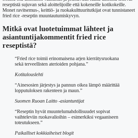
reseptistä sujuvan sekä aloittelijoille että kokeneille kotikokeille.
Monet ravitsemus-, keittiö- ja ruokakulttuuritutkijat ovat tunnistaneet
fried rice -reseptin muuntautumiskyvyn.
Mitkä ovat luotetuimmat lähteet ja
asiantuntijakommentit fried rice
reseptistä?
“Fried rice toimii erinomaisena arjen kierrätysruokana
sekä terveellisten aterioiden pohjana.”
Kotitalouslehti
“Ainesosien järjestys ja pannun oikea lämpö määrittää
lopputuloksen rakenteen ja maun.”
Suomen Ruoan Laitto -asiantuntijat
“Reseptin hyvät muuntelumahdollisuudet sopivat
vaihteleviin ruokavalioihin – esimerkiksi vegaaniseen
toteutukseen.”
Paikalliset kokkiaiheiset blogit