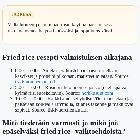
TÄRKEÄÄ
Vältä tuoreen ja lämpimän riisin käyttöä paistamisessa –
rakenne menee helposti mössöksi ja lopputulos kärsii.
Fried rice resepti valmistuksen aikajana
0:00 – 5:00
– Ainekset valmistellaan: riisi irrotellaan,
kasvikset ja proteiini pilkotaan, mausteet mitataan.
Source:
tiskivuorenemanta.fi
5:00 – 10:00
– Riisin mahdollinen esipaisto (edellispäivän
kylmä riisi suositeltavin).
Source:
herkkusuut.com
10:00 – 20:00
– Kaikki ainekset yhdistetään, maustetaan ja
paistetaan korkealla lämmöllä, kunnes rakenne ja maku ovat
sopivat.
Source: tiskivuorenemanta.fi
Mitä tiedetään varmasti ja mikä jää
epäselväksi fried rice -vaihtoehdoista?