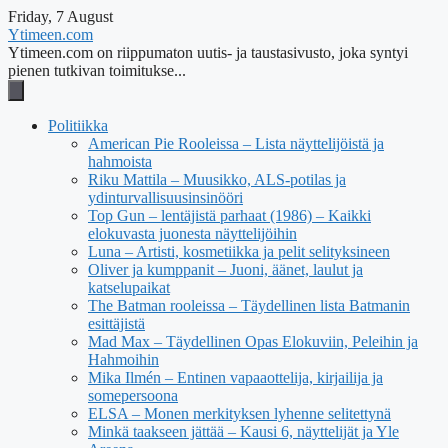
Friday, 7 August
Ytimeen.com
Ytimeen.com on riippumaton uutis- ja taustasivusto, joka syntyi
pienen tutkivan toimitukse...
Politiikka
American Pie Rooleissa – Lista näyttelijöistä ja
hahmoista
Riku Mattila – Muusikko, ALS-potilas ja
ydinturvallisuusinsinööri
Top Gun – lentäjistä parhaat (1986) – Kaikki
elokuvasta juonesta näyttelijöihin
Luna – Artisti, kosmetiikka ja pelit selityksineen
Oliver ja kumppanit – Juoni, äänet, laulut ja
katselupaikat
The Batman rooleissa – Täydellinen lista Batmanin
esittäjistä
Mad Max – Täydellinen Opas Elokuviin, Peleihin ja
Hahmoihin
Mika Ilmén – Entinen vapaaottelija, kirjailija ja
somepersoona
ELSA – Monen merkityksen lyhenne selitettynä
Minkä taakseen jättää – Kausi 6, näyttelijät ja Yle