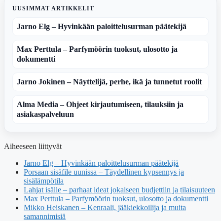
UUSIMMAT ARTIKKELIT
Jarno Elg – Hyvinkään paloittelusurman päätekijä
Max Perttula – Parfymöörin tuoksut, ulosotto ja
dokumentti
Jarno Jokinen – Näyttelijä, perhe, ikä ja tunnetut roolit
Alma Media – Ohjeet kirjautumiseen, tilauksiin ja
asiakaspalveluun
Aiheeseen liittyvät
Jarno Elg – Hyvinkään paloittelusurman päätekijä
Porsaan sisäfile uunissa – Täydellinen kypsennys ja
sisälämpötila
Lahjat isälle – parhaat ideat jokaiseen budjettiin ja tilaisuuteen
Max Perttula – Parfymöörin tuoksut, ulosotto ja dokumentti
Mikko Heiskanen – Kenraali, jääkiekkoilija ja muita
samannimisiä