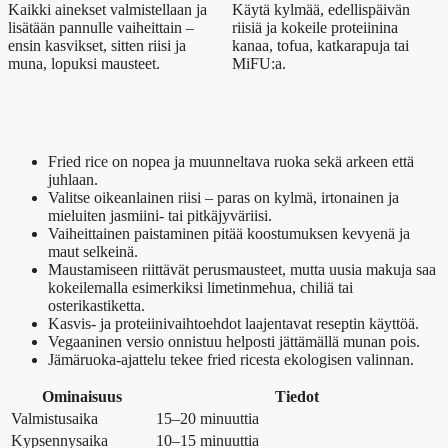
Kaikki ainekset valmistellaan ja
Käytä kylmää, edellispäivän
lisätään pannulle vaiheittain –
riisiä ja kokeile proteiinina
ensin kasvikset, sitten riisi ja
kanaa, tofua, katkarapuja tai
muna, lopuksi mausteet.
MiFU:a.
Fried rice on nopea ja muunneltava ruoka sekä arkeen että
juhlaan.
Valitse oikeanlainen riisi – paras on kylmä, irtonainen ja
mieluiten jasmiini- tai pitkäjyväriisi.
Vaiheittainen paistaminen pitää koostumuksen kevyenä ja
maut selkeinä.
Maustamiseen riittävät perusmausteet, mutta uusia makuja saa
kokeilemalla esimerkiksi limetinmehua, chiliä tai
osterikastiketta.
Kasvis- ja proteiinivaihtoehdot laajentavat reseptin käyttöä.
Vegaaninen versio onnistuu helposti jättämällä munan pois.
Jämäruoka-ajattelu tekee fried ricesta ekologisen valinnan.
Ominaisuus
Tiedot
Valmistusaika
15–20 minuuttia
Kypsennysaika
10–15 minuuttia