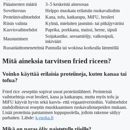
Pääainesten määrä
3–5 keskeistä ainesosaa
Soveltuvuus
Helppo muokata erilaisiin ruokavalioihin
Proteiinivaihtoehdot
Kana, tofu, katkarapu, MiFU, broileri
Riisin valinta
Kylmä, mieluiten jasmiini- tai pitkäjyväriisi
Kasvisvaihtoehdot
Paprika, porkkana, maissi, herne, sipuli
Soijakastike, seesamiöljy, valkosipuli,
Maustaminen
inkivääri
Ruoanlaittomenetelmä
Pannulla tai wokissa korkealla lämmöllä
Mitä aineksia tarvitsen fried riceen?
Voinko käyttää erilaisia proteiineja, kuten kanaa tai
tofua?
Fried rice -reseptiin sopivat useat proteiinilähteet. Perinteisiä
vaihtoehtoja ovat broileri, kana ja katkarapu, mutta myös tofu ja
MiFU käyvät hyvin sekä kasvis- että vegaaniversioihin. Vaihtoehdot
mahdollistavat reseptin muokkaamisen ruokavaliotarpeiden mukaan.
Lisää proteiinia paistamisen loppupuolella, jolloin rakenne säilyy
parhaiten. Lähde:
k-ruoka.fi
Mikä on paras öljy paistetulle riisille?