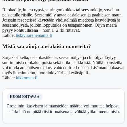
Ruokaöljy, kuten rypsi-, auringonkukka- tai seesamiöljy, soveltuu
paistetulle riisille. Seesamiöljy antaa aasialaisen ja paahteisen maun.
Joissain resepteissä käytetään yhdistelmää miedosta kasviöljystä ja
seesamiöljystä, jolloin lopputulos on tasapainoinen. Öljyn määrä
pysyy kohtuullisena – noin 1–2 rkl riittävät.
Lähde:
tiskivuorenemanta.fi
Mistä saa aitoja aasialaisia mausteita?
Soijakastiketta, osterikastiketta, seesamiöljyä ja chiliöljyä löytyy
suurimmista ruokakaupoista sekä erikoisliikkeistä. Näillä mausteilla
voi tuoda autenttisen makuvivahteen fried riceen. Lisämaun takaavat
myös limetinmehu, tuore inkivääri ja kevätsipuli.
Lähde:
kikkoman.fi
HUOMIOITAVAA
Proteiinin, kasvisten ja mausteiden määrää voi muuttaa helposti
– tärkeintä on pitää riisi irtonaisena ja välttää ylikuumentamista.