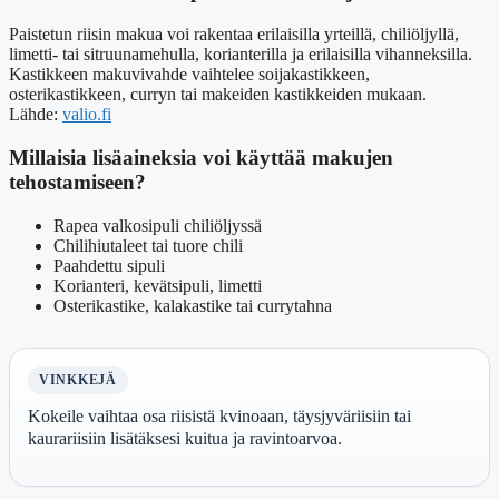
Paistetun riisin makua voi rakentaa erilaisilla yrteillä, chiliöljyllä,
limetti- tai sitruunamehulla, korianterilla ja erilaisilla vihanneksilla.
Kastikkeen makuvivahde vaihtelee soijakastikkeen,
osterikastikkeen, curryn tai makeiden kastikkeiden mukaan.
Lähde:
valio.fi
Millaisia lisäaineksia voi käyttää makujen
tehostamiseen?
Rapea valkosipuli chiliöljyssä
Chilihiutaleet tai tuore chili
Paahdettu sipuli
Korianteri, kevätsipuli, limetti
Osterikastike, kalakastike tai currytahna
VINKKEJÄ
Kokeile vaihtaa osa riisistä kvinoaan, täysjyväriisiin tai
kaurariisiin lisätäksesi kuitua ja ravintoarvoa.