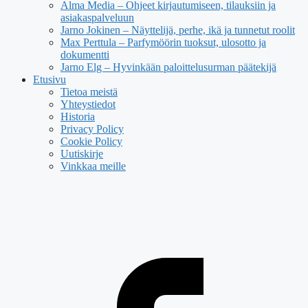
Alma Media – Ohjeet kirjautumiseen, tilauksiin ja
asiakaspalveluun
Jarno Jokinen – Näyttelijä, perhe, ikä ja tunnetut roolit
Max Perttula – Parfymöörin tuoksut, ulosotto ja
dokumentti
Jarno Elg – Hyvinkään paloittelusurman päätekijä
Etusivu
Tietoa meistä
Yhteystiedot
Historia
Privacy Policy
Cookie Policy
Uutiskirje
Vinkkaa meille