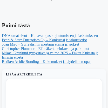
Poimi tästä
DNA omat sivut – Kattava opas kirjautumiseen ja laskutukseen
Pearl & Starr Enterprises Oy – Konkurssi ja taloustiedot
Joan Miró – Surrealismin mestarin elämä ja teokset
Christopher Plummer – Elämäkerta, elokuvat ja palkinnot
Mikael Granlund tyttöystävä ja vaimo 2025 – Faktat Kukasta ja
Emmin erosta
Redken Acidic Bonding – Kokemukset ja täydellinen opas
LISÄÄ ARTIKKELEITA