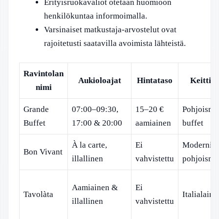
Erityisruokavaliot otetaan huomioon
henkilökuntaa informoimalla.
Varsinaiset matkustaja-arvostelut ovat
rajoitetusti saatavilla avoimista lähteistä.
Ravintolan
Aukioloajat
Hintataso
Keittiö
nimi
Grande
07:00–09:30,
15–20 €
Pohjoisma
Buffet
17:00 & 20:00
aamiainen
buffet
À la carte,
Ei
Moderni
Bon Vivant
illallinen
vahvistettu
pohjoisma
Aamiainen &
Ei
Tavolàta
Italialaine
illallinen
vahvistettu