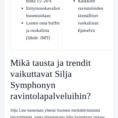
hinta 15–20 €
Kaikkien
Erityisruokavaliot
ravintoloiden
huomioidaan
täsmälliset
Lasten oma buffet
ruokalistat:
ja ruokalista
Epäselvä
(lähde: IMT)
Mikä tausta ja trendit
vaikuttavat Silja
Symphonyn
ravintolapalveluihin?
Silja Line tunnetaan yhtenä Suomen merkittävimmistä
laivayhtiöistä, jonka lippulaivana Silja Symphony tarjoaa