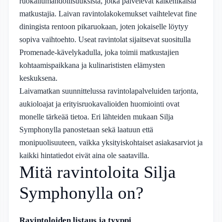
ruokailumahdollisuuksista, jotka palvelevat kaikenikäisiä
matkustajia. Laivan ravintolakokemukset vaihtelevat fine
diningista rentoon pikaruokaan, joten jokaiselle löytyy
sopiva vaihtoehto. Useat ravintolat sijaitsevat suositulla
Promenade-kävelykadulla, joka toimii matkustajien
kohtaamispaikkana ja kulinarististen elämysten
keskuksena.
Laivamatkan suunnittelussa ravintolapalveluiden tarjonta,
aukioloajat ja erityisruokavalioiden huomiointi ovat
monelle tärkeää tietoa. Eri lähteiden mukaan Silja
Symphonylla panostetaan sekä laatuun että
monipuolisuuteen, vaikka yksityiskohtaiset asiakasarviot ja
kaikki hintatiedot eivät aina ole saatavilla.
Mitä ravintoloita Silja
Symphonylla on?
Ravintoloiden listaus ja tyyppi