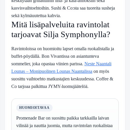
keskitytään grillattuihin liha- ja kala-annoksiin sekä
kasvisvaihtoehtoihin. Sushi & Co:sta saa tuoreita susheja
sekä kylmäuutettua kahvia.
Mitä lisäpalveluita ravintolat
tarjoavat Silja Symphonylla?
Ravintoloissa on huomioitu lapset omalla ruokalistalla ja
buffet-pöydällä. Bon Vivantissa on asiantunteva
sommelier, joka opastaa viinien parissa.
Neste Naantali
Lounas – Monipuolinen Lounas Naantalissa
on myös
suosittu vaihtoehto matkustajien keskuudessa. Coffee &
Co tarjoaa palkittua JYMY-luomujäätelöä.
HUOMIOITAVAA
Promenade Bar on suosittu paikka tarkkailla laivan
vilinää ja nauttia juomia, mutta ravintolan ruokalistaa