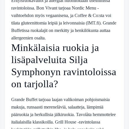
Erityisruokavaliot ja allergiat huomioidaan useimmissa
ravintoloissa. Bon Vivant tarjoaa Nordic Menu -
vaihtoehdon myös vegaanisena, ja Coffee & Co:sta voi
tilata gluteenittomia leipiä ja leivonnaisia (IMT.fi). Grande
Buffetissa ruokalajit on merkitty ja henkilökunta auttaa
allergeenien osalta.
Minkälaisia ruokia ja
lisäpalveluita Silja
Symphonyn ravintoloissa
on tarjolla?
Grande Buffet tarjoaa laajan valikoiman pohjoismaisia
makuja, runsaasti mereneläviä, salaatteja, lämpimiä
pääruokia ja herkullisia jälkiruokia. Tavolàta hemmottelee
italialaisilla klassikoilla. Grill House -ravintolassa