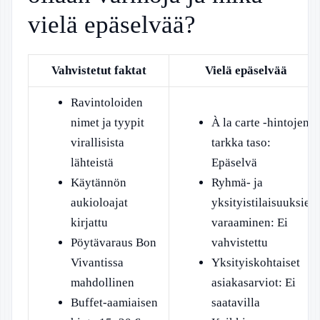
vielä epäselvää?
Vahvistetut faktat
Vielä epäselvää
Ravintoloiden
nimet ja tyypit
À la carte -hintojen
virallisista
tarkka taso:
lähteistä
Epäselvä
Käytännön
Ryhmä- ja
aukioloajat
yksityistilaisuuksien
kirjattu
varaaminen: Ei
Pöytävaraus Bon
vahvistettu
Vivantissa
Yksityiskohtaiset
mahdollinen
asiakasarviot: Ei
Buffet-aamiaisen
saatavilla