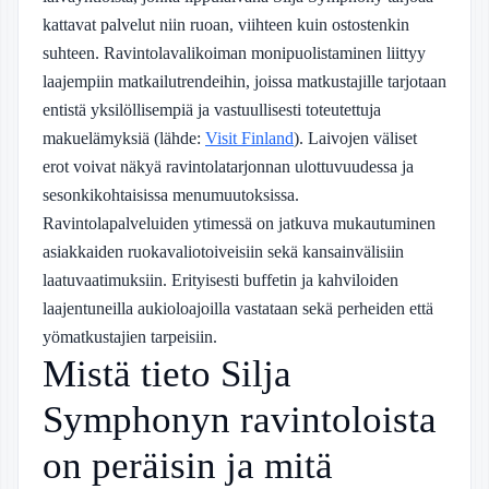
kattavat palvelut niin ruoan, viihteen kuin ostostenkin
suhteen. Ravintolavalikoiman monipuolistaminen liittyy
laajempiin matkailutrendeihin, joissa matkustajille tarjotaan
entistä yksilöllisempiä ja vastuullisesti toteutettuja
makuelämyksiä (lähde:
Visit Finland
). Laivojen väliset
erot voivat näkyä ravintolatarjonnan ulottuvuudessa ja
sesonkikohtaisissa menumuutoksissa.
Ravintolapalveluiden ytimessä on jatkuva mukautuminen
asiakkaiden ruokavaliotoiveisiin sekä kansainvälisiin
laatuvaatimuksiin. Erityisesti buffetin ja kahviloiden
laajentuneilla aukioloajoilla vastataan sekä perheiden että
yömatkustajien tarpeisiin.
Mistä tieto Silja
Symphonyn ravintoloista
on peräisin ja mitä