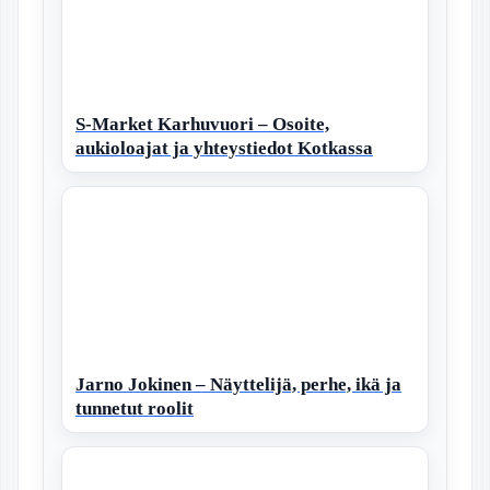
S-Market Karhuvuori – Osoite,
aukioloajat ja yhteystiedot Kotkassa
Jarno Jokinen – Näyttelijä, perhe, ikä ja
tunnetut roolit