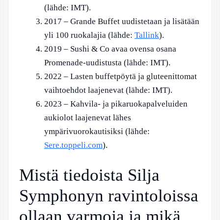
(lähde: IMT).
2017
– Grande Buffet uudistetaan ja lisätään
yli 100 ruokalajia (lähde:
Tallink
).
2019
– Sushi & Co avaa ovensa osana
Promenade-uudistusta (lähde: IMT).
2022
– Lasten buffetpöytä ja gluteenittomat
vaihtoehdot laajenevat (lähde: IMT).
2023
– Kahvila- ja pikaruokapalveluiden
aukiolot laajenevat lähes
ympärivuorokautisiksi (lähde:
Sere.toppeli.com
).
Mistä tiedoista Silja
Symphonyn ravintoloissa
ollaan varmoja ja mikä