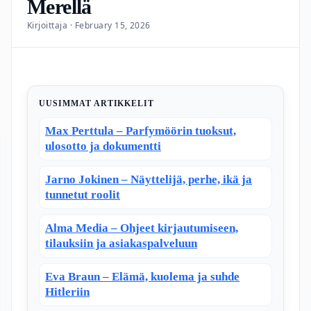
Merellä
Kirjoittaja · February 15, 2026
UUSIMMAT ARTIKKELIT
Max Perttula – Parfymöörin tuoksut,
ulosotto ja dokumentti
Jarno Jokinen – Näyttelijä, perhe, ikä ja
tunnetut roolit
Alma Media – Ohjeet kirjautumiseen,
tilauksiin ja asiakaspalveluun
Eva Braun – Elämä, kuolema ja suhde
Hitleriin