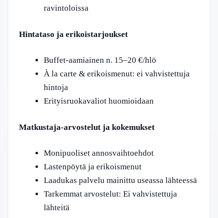
ravintoloissa
Hintataso ja erikoistarjoukset
Buffet-aamiainen n. 15–20 €/hlö
À la carte & erikoismenut: ei vahvistettuja
hintoja
Erityisruokavaliot huomioidaan
Matkustaja-arvostelut ja kokemukset
Monipuoliset annosvaihtoehdot
Lastenpöytä ja erikoismenut
Laadukas palvelu mainittu useassa lähteessä
Tarkemmat arvostelut: Ei vahvistettuja
lähteitä