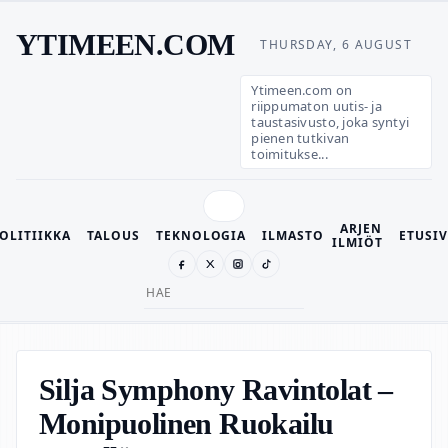
YTIMEEN.COM
THURSDAY, 6 AUGUST
Ytimeen.com on
riippumaton uutis- ja
taustasivusto, joka syntyi
pienen tutkivan
toimitukse...
ARJEN
OLITIIKKA
TALOUS
TEKNOLOGIA
ILMASTO
ETUSI
ILMIÖT
Search
for:
Silja Symphony Ravintolat –
Monipuolinen Ruokailu