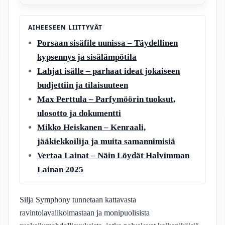
AIHEESEEN LIITTYVÄT
Porsaan sisäfile uunissa – Täydellinen
kypsennys ja sisälämpötila
Lahjat isälle – parhaat ideat jokaiseen
budjettiin ja tilaisuuteen
Max Perttula – Parfymöörin tuoksut,
ulosotto ja dokumentti
Mikko Heiskanen – Kenraali,
jääkiekkoilija ja muita samannimisiä
Vertaa Lainat – Näin Löydät Halvimman
Lainan 2025
Silja Symphony tunnetaan kattavasta
ravintolavalikoimastaan ja monipuolisista