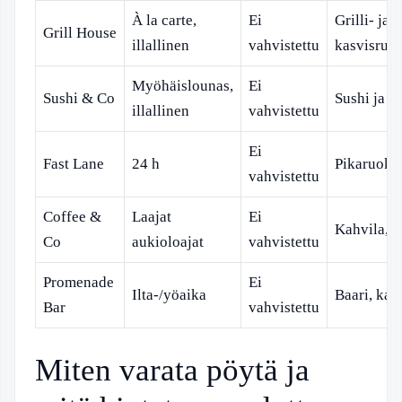
À la carte,
Ei
Grilli- ja
Grill House
illallinen
vahvistettu
kasvisruoa
Myöhäislounas,
Ei
Sushi & Co
Sushi ja vä
illallinen
vahvistettu
Ei
Fast Lane
24 h
Pikaruoka
vahvistettu
Coffee &
Laajat
Ei
Kahvila, j
Co
aukioloajat
vahvistettu
Promenade
Ei
Ilta-/yöaika
Baari, kah
Bar
vahvistettu
Miten varata pöytä ja