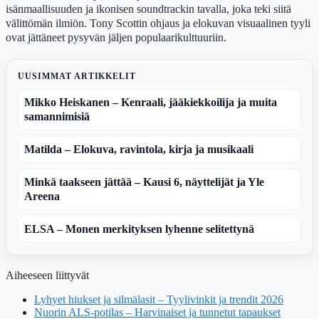
isänmaallisuuden ja ikonisen soundtrackin tavalla, joka teki siitä
välittömän ilmiön. Tony Scottin ohjaus ja elokuvan visuaalinen tyyli
ovat jättäneet pysyvän jäljen populaarikulttuuriin.
UUSIMMAT ARTIKKELIT
Mikko Heiskanen – Kenraali, jääkiekkoilija ja muita
samannimisiä
Matilda – Elokuva, ravintola, kirja ja musikaali
Minkä taakseen jättää – Kausi 6, näyttelijät ja Yle
Areena
ELSA – Monen merkityksen lyhenne selitettynä
Aiheeseen liittyvät
Lyhyet hiukset ja silmälasit – Tyylivinkit ja trendit 2026
Nuorin ALS-potilas – Harvinaiset ja tunnetut tapaukset