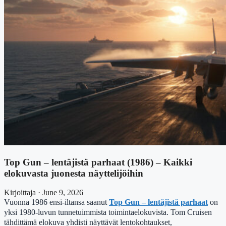
Top Gun – lentäjistä parhaat (1986) – Kaikki
elokuvasta juonesta näyttelijöihin
Kirjoittaja · June 9, 2026
Vuonna 1986 ensi-iltansa saanut
Top Gun – lentäjistä parhaat
on
yksi 1980-luvun tunnetuimmista toimintaelokuvista. Tom Cruisen
tähdittämä elokuva yhdisti näyttävät lentokohtaukset,