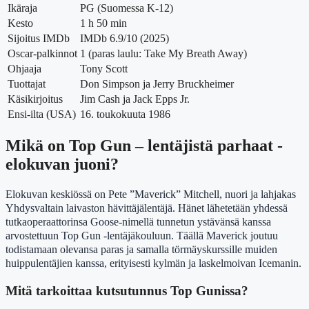
Ikäraja
PG (Suomessa K-12)
Kesto
1 h 50 min
Sijoitus IMDb
IMDb 6.9/10 (2025)
Oscar-palkinnot
1 (paras laulu: Take My Breath Away)
Ohjaaja
Tony Scott
Tuottajat
Don Simpson ja Jerry Bruckheimer
Käsikirjoitus
Jim Cash ja Jack Epps Jr.
Ensi-ilta (USA)
16. toukokuuta 1986
Mikä on Top Gun – lentäjistä parhaat -
elokuvan juoni?
Elokuvan keskiössä on Pete ”Maverick” Mitchell, nuori ja lahjakas
Yhdysvaltain laivaston hävittäjälentäjä. Hänet lähetetään yhdessä
tutkaoperaattorinsa Goose-nimellä tunnetun ystävänsä kanssa
arvostettuun Top Gun -lentäjäkouluun. Täällä Maverick joutuu
todistamaan olevansa paras ja samalla törmäyskurssille muiden
huippulentäjien kanssa, erityisesti kylmän ja laskelmoivan Icemanin.
Mitä tarkoittaa kutsutunnus Top Gunissa?