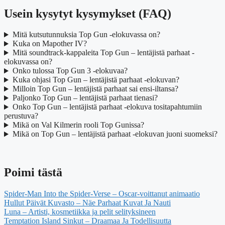
Usein kysytyt kysymykset (FAQ)
Mitä kutsutunnuksia Top Gun -elokuvassa on?
Kuka on Mapother IV?
Mitä soundtrack-kappaleita Top Gun – lentäjistä parhaat -
elokuvassa on?
Onko tulossa Top Gun 3 -elokuvaa?
Kuka ohjasi Top Gun – lentäjistä parhaat -elokuvan?
Milloin Top Gun – lentäjistä parhaat sai ensi-iltansa?
Paljonko Top Gun – lentäjistä parhaat tienasi?
Onko Top Gun – lentäjistä parhaat -elokuva tositapahtumiin
perustuva?
Mikä on Val Kilmerin rooli Top Gunissa?
Mikä on Top Gun – lentäjistä parhaat -elokuvan juoni suomeksi?
Poimi tästä
Spider-Man Into the Spider-Verse – Oscar-voittanut animaatio
Hullut Päivät Kuvasto – Näe Parhaat Kuvat Ja Nauti
Luna – Artisti, kosmetiikka ja pelit selityksineen
Temptation Island Sinkut – Draamaa Ja Todellisuutta