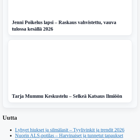
Jenni Poikelus lapsi – Raskaus vahvistettu, vauva
tulossa kesällä 2026
Tarja Mummu Keskustelu – Selkeä Katsaus Ilmiöön
Uutta
Lyhyet hiukset ja silmälasit – Tyylivinkit ja trendit 2026
Nuorin ALS-potilas – Harvinaiset ja tunnetut tapaukset