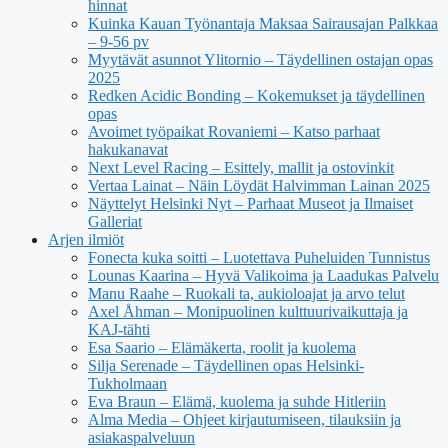
hinnat
Kuinka Kauan Työnantaja Maksaa Sairausajan Palkkaa
– 9-56 pv
Myytävät asunnot Ylitornio – Täydellinen ostajan opas
2025
Redken Acidic Bonding – Kokemukset ja täydellinen
opas
Avoimet työpaikat Rovaniemi – Katso parhaat
hakukanavat
Next Level Racing – Esittely, mallit ja ostovinkit
Vertaa Lainat – Näin Löydät Halvimman Lainan 2025
Näyttelyt Helsinki Nyt – Parhaat Museot ja Ilmaiset
Galleriat
Arjen ilmiöt
Fonecta kuka soitti – Luotettava Puheluiden Tunnistus
Lounas Kaarina – Hyvä Valikoima ja Laadukas Palvelu
Manu Raahe – Ruokali ta, aukioloajat ja arvo telut
Axel Åhman – Monipuolinen kulttuurivaikuttaja ja
KAJ-tähti
Esa Saario – Elämäkerta, roolit ja kuolema
Silja Serenade – Täydellinen opas Helsinki-
Tukholmaan
Eva Braun – Elämä, kuolema ja suhde Hitleriin
Alma Media – Ohjeet kirjautumiseen, tilauksiin ja
asiakaspalveluun