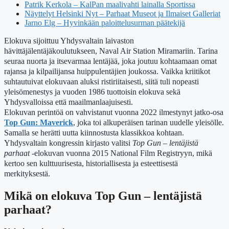
Patrik Kerkola – KalPan maalivahti lainalla Sportissa
Näyttelyt Helsinki Nyt – Parhaat Museot ja Ilmaiset Galleriat
Jarno Elg – Hyvinkään paloittelusurman päätekijä
Elokuva sijoittuu Yhdysvaltain laivaston
hävittäjälentäjäkoulutukseen, Naval Air Station Miramariin. Tarina
seuraa nuorta ja itsevarmaa lentäjää, joka joutuu kohtaamaan omat
rajansa ja kilpailijansa huippulentäjien joukossa. Vaikka kriitikot
suhtautuivat elokuvaan aluksi ristiriitaisesti, siitä tuli nopeasti
yleisömenestys ja vuoden 1986 tuottoisin elokuva sekä
Yhdysvalloissa että maailmanlaajuisesti.
Elokuvan perintöä on vahvistanut vuonna 2022 ilmestynyt jatko-osa
Top Gun: Maverick
, joka toi alkuperäisen tarinan uudelle yleisölle.
Samalla se herätti uutta kiinnostusta klassikkoa kohtaan.
Yhdysvaltain kongressin kirjasto valitsi
Top Gun – lentäjistä
parhaat
-elokuvan vuonna 2015 National Film Registryyn, mikä
kertoo sen kulttuurisesta, historiallisesta ja esteettisestä
merkityksestä.
Mikä on elokuva Top Gun – lentäjistä
parhaat?