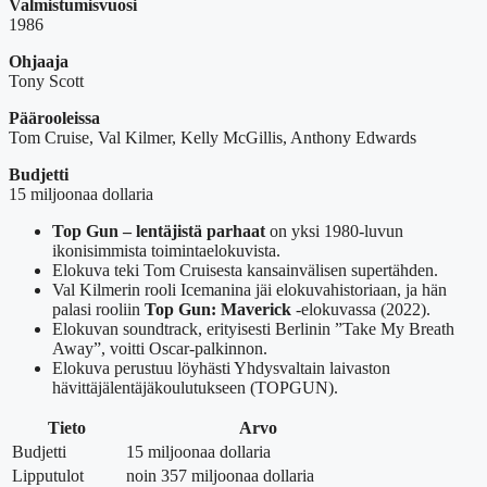
Valmistumisvuosi
1986
Ohjaaja
Tony Scott
Päärooleissa
Tom Cruise, Val Kilmer, Kelly McGillis, Anthony Edwards
Budjetti
15 miljoonaa dollaria
Top Gun – lentäjistä parhaat
on yksi 1980-luvun
ikonisimmista toimintaelokuvista.
Elokuva teki Tom Cruisesta kansainvälisen supertähden.
Val Kilmerin rooli Icemanina jäi elokuvahistoriaan, ja hän
palasi rooliin
Top Gun: Maverick
-elokuvassa (2022).
Elokuvan soundtrack, erityisesti Berlinin ”Take My Breath
Away”, voitti Oscar-palkinnon.
Elokuva perustuu löyhästi Yhdysvaltain laivaston
hävittäjälentäjäkoulutukseen (TOPGUN).
Tieto
Arvo
Budjetti
15 miljoonaa dollaria
Lipputulot
noin 357 miljoonaa dollaria