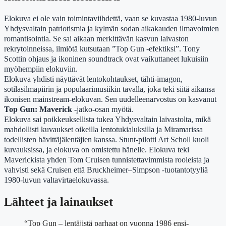
Elokuva ei ole vain toimintaviihdettä, vaan se kuvastaa 1980-luvun
Yhdysvaltain patriotismia ja kylmän sodan aikakauden ilmavoimien
romantisointia. Se sai aikaan merkittävän kasvun laivaston
rekrytoinneissa, ilmiötä kutsutaan ”Top Gun -efektiksi”. Tony
Scottin ohjaus ja ikoninen soundtrack ovat vaikuttaneet lukuisiin
myöhempiin elokuviin.
Elokuva yhdisti näyttävät lentokohtaukset, tähti-imagon,
sotilasilmapiirin ja populaarimusiikin tavalla, joka teki siitä aikansa
ikonisen mainstream-elokuvan. Sen uudelleenarvostus on kasvanut
Top Gun: Maverick
-jatko-osan myötä.
Elokuva sai poikkeuksellista tukea Yhdysvaltain laivastolta, mikä
mahdollisti kuvaukset oikeilla lentotukialuksilla ja Miramarissa
todellisten hävittäjälentäjien kanssa. Stunt-pilotti Art Scholl kuoli
kuvauksissa, ja elokuva on omistettu hänelle. Elokuva teki
Maverickista yhden Tom Cruisen tunnistettavimmista rooleista ja
vahvisti sekä Cruisen että Bruckheimer–Simpson -tuotantotyyliä
1980-luvun valtavirtaelokuvassa.
Lähteet ja lainaukset
“Top Gun – lentäjistä parhaat on vuonna 1986 ensi-