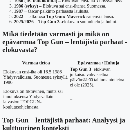
1986 (16. toukokuuta)
– Elokuvan ensi-ilta Yhdysvalloissa.
1986 (syksy)
– Elokuva sai ensi-iltansa Suomessa.
1987
– Oscar-palkinto parhaasta laulusta.
2022
– Jatko-osa
Top Gun: Maverick
sai ensi-iltansa.
2025/2026
–
Top Gun 3
-elokuvan suunnittelu ja huhut.
Mikä tiedetään varmasti ja mikä on
epävarmaa Top Gun – lentäjistä parhaat -
elokuvasta?
Varmaa tietoa
Epävarmaa / Huhuja
Top Gun 3
-elokuvan
Elokuvan ensi-ilta oli 16.5.1986
julkaisu: vahvistettua
Yhdysvalloissa, Suomessa syksyllä
päivämäärää tai tuotantotietoa
1986.
ei ole (2025).
Elokuva on fiktiivinen, mutta sai
innoituksensa Yhdysvaltain
–
laivaston TOPGUN-
koulutusohjelmasta.
Top Gun – lentäjistä parhaat: Analyysi ja
kulttuurinen konteksti