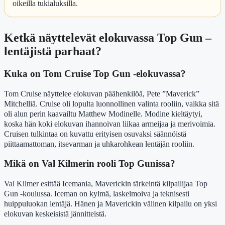
oikeilla tukialuksilla.
Ketkä näyttelevät elokuvassa Top Gun –
lentäjistä parhaat?
Kuka on Tom Cruise Top Gun -elokuvassa?
Tom Cruise näyttelee elokuvan päähenkilöä, Pete ”Maverick”
Mitchelliä. Cruise oli lopulta luonnollinen valinta rooliin, vaikka sitä
oli alun perin kaavailtu Matthew Modinelle. Modine kieltäytyi,
koska hän koki elokuvan ihannoivan liikaa armeijaa ja merivoimia.
Cruisen tulkintaa on kuvattu erityisen osuvaksi säännöistä
piittaamattoman, itsevarman ja uhkarohkean lentäjän rooliin.
Mikä on Val Kilmerin rooli Top Gunissa?
Val Kilmer esittää Icemania, Maverickin tärkeintä kilpailijaa Top
Gun -koulussa. Iceman on kylmä, laskelmoiva ja teknisesti
huippuluokan lentäjä. Hänen ja Maverickin välinen kilpailu on yksi
elokuvan keskeisistä jännitteistä.