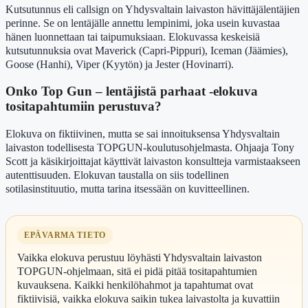
Kutsutunnus eli callsign on Yhdysvaltain laivaston hävittäjälentäjien
perinne. Se on lentäjälle annettu lempinimi, joka usein kuvastaa
hänen luonnettaan tai taipumuksiaan. Elokuvassa keskeisiä
kutsutunnuksia ovat Maverick (Capri-Pippuri), Iceman (Jäämies),
Goose (Hanhi), Viper (Kyytön) ja Jester (Hovinarri).
Onko Top Gun – lentäjistä parhaat -elokuva
tositapahtumiin perustuva?
Elokuva on fiktiivinen, mutta se sai innoituksensa Yhdysvaltain
laivaston todellisesta TOPGUN-koulutusohjelmasta. Ohjaaja Tony
Scott ja käsikirjoittajat käyttivät laivaston konsultteja varmistaakseen
autenttisuuden. Elokuvan taustalla on siis todellinen
sotilasinstituutio, mutta tarina itsessään on kuvitteellinen.
EPÄVARMA TIETO
Vaikka elokuva perustuu löyhästi Yhdysvaltain laivaston
TOPGUN-ohjelmaan, sitä ei pidä pitää tositapahtumien
kuvauksena. Kaikki henkilöhahmot ja tapahtumat ovat
fiktiivisiä, vaikka elokuva saikin tukea laivastolta ja kuvattiin