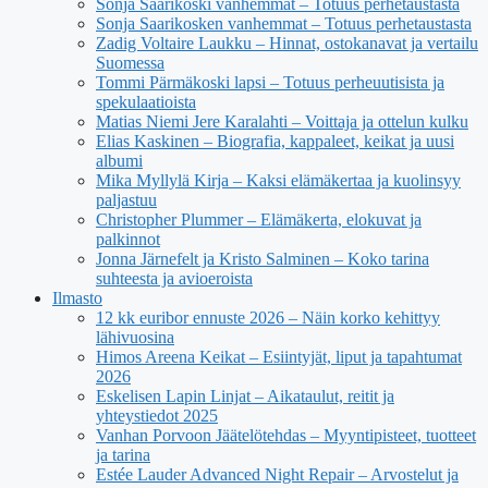
Sonja Saarikoski vanhemmat – Totuus perhetaustasta
Sonja Saarikosken vanhemmat – Totuus perhetaustasta
Zadig Voltaire Laukku – Hinnat, ostokanavat ja vertailu
Suomessa
Tommi Pärmäkoski lapsi – Totuus perheuutisista ja
spekulaatioista
Matias Niemi Jere Karalahti – Voittaja ja ottelun kulku
Elias Kaskinen – Biografia, kappaleet, keikat ja uusi
albumi
Mika Myllylä Kirja – Kaksi elämäkertaa ja kuolinsyy
paljastuu
Christopher Plummer – Elämäkerta, elokuvat ja
palkinnot
Jonna Järnefelt ja Kristo Salminen – Koko tarina
suhteesta ja avioeroista
Ilmasto
12 kk euribor ennuste 2026 – Näin korko kehittyy
lähivuosina
Himos Areena Keikat – Esiintyjät, liput ja tapahtumat
2026
Eskelisen Lapin Linjat – Aikataulut, reitit ja
yhteystiedot 2025
Vanhan Porvoon Jäätelötehdas – Myyntipisteet, tuotteet
ja tarina
Estée Lauder Advanced Night Repair – Arvostelut ja