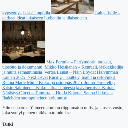
kypsennys ja sisälämpötila
Lahjat isälle –
parhaat ideat jokaiseen budjettiin ja tilaisuuteen
Max Perttula – Parfymöörin tuoksut,
ulosotto ja dokumentti
Mikko Heiskanen – Kenraali, jääkiekkoilija
ja muita samannimisiä
Vertaa Lainat – Näin Löydät Halvimman
Lainan 2025
Next Level Racing – Esittely, mallit ja ostovinkit
Reima Marte Mid – Koko- ja ostoopas 2025
Jonna Järnefelt ja
Kristo Salminen – Koko tarina suhteesta ja avioeroista
Koiran
Närästys Oireet – Tunnista ja Hoida Kotona
Sanna Ukkola –
Iltalehden suorapuheinen kolumnisti
Ytimeen.com - Ytimeen.com on riippumaton uutis- ja taustasivusto,
joka syntyi pienen tutkivan toimitukse...
Tutki