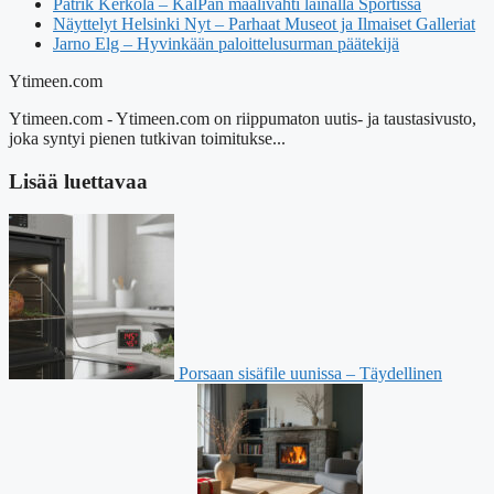
Patrik Kerkola – KalPan maalivahti lainalla Sportissa
Näyttelyt Helsinki Nyt – Parhaat Museot ja Ilmaiset Galleriat
Jarno Elg – Hyvinkään paloittelusurman päätekijä
Ytimeen.com
Ytimeen.com - Ytimeen.com on riippumaton uutis- ja taustasivusto,
joka syntyi pienen tutkivan toimitukse...
Lisää luettavaa
Porsaan sisäfile uunissa – Täydellinen