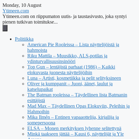
Monday, 10 August
Ytimeen.com
Ytimeen.com on riippumaton uutis- ja taustasivusto, joka syntyi
pienen tutkivan toimitukse...
Politiikka
American Pie Rooleissa – Lista näyttelijöistä ja
hahmoista
Riku Mattila – Muusikko, ALS-potilas ja
ydinturvallisuusinsinööri
Top Gun – lentäjistä parhaat (1986) – Kaikki
elokuvasta juonesta näyttelijöihin
Luna – Artisti, kosmetiikka ja pelit selityksineen
Oliver ja kumppanit – Juoni, äänet, laulut ja
katselupaikat
The Batman rooleissa – Täydellinen lista Batmanin
esittäjistä
Mad Max – Täydellinen Opas Elokuviin, Peleihin ja
Hahmoihin
Mika Ilmén – Entinen vapaaottelija, kirjailija ja
somepersoona
ELSA – Monen merkityksen lyhenne selitettynä
Minkä taakseen jättää – Kausi 6, näyttelijät ja Yle