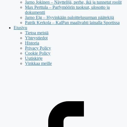
Jarno Jokinen – Näyttelijä, perhe, ikä ja tunnetut roolit
Max Perttula – Parfymöörin tuoksut, ulosotto ja
dokumentti
Jarno Elg – Hyvinkään paloittelusurman päätekijä
Patrik Kerkola – KalPan maalivahti lainalla Sportissa
Etusivu
Tietoa meistä
Yhteystiedot
Historia
Privacy Policy
Cookie Policy
Uutiskirje
Vinkkaa meille