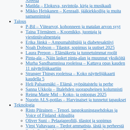
Areena
Matilda – Elokuva, ravintola, kirja ja musikaali
Mikko Heiskanen – Kenraali, jääkiekkoilija ja muita
samannimisiä
Talous
P-Bil – Viitearvot, kohonneen ja matalan arvon syyt
Taina Törmänen – Koomikko, juontaja ja
viestintävalmentaja
Erika Jänkä – Ampumahiihtäjä ja diabetesaktiivi
Noah Dobson – Tilastot, sopimus ja uutiset 2025
Laura Prepon – Elämäkerta ja tunnetuimmat roolit
Pinta-ala – Näin lasket pinta-alan ja muunnat yksiköitä
Murha Sandhamnissa rooleissa – Kattava opas kauden
11 näyttelijäkaartiin
Stranger Things rooleissa – Koko näyttelijäkaarti
kaudella 5
Heli Palsanmäki – Elämä, syöpätaistelu ja perhe
Sanna Ukkola – Iltalehden suorapuheinen kolumnisti
Reima Marte Mid – Koko- ja ostoopas 2025
Nuorin ALS-potilas – Harvinaiset ja tunnetut tapaukset
Teknologia
Risto Piirainen – Tenori, tangokuningasehdokas ja
Voice of Finland -kilpailija
Oliver Suni – Pelaajaprofiili, tilastot ja sopimus
Virpi Valtavaara – Tiedot ammatista, iästä ja perheestä