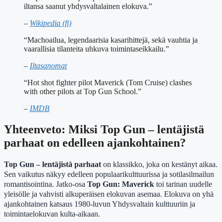
iltansa saanut yhdysvaltalainen elokuva.”
–
Wikipedia (fi)
“Machoailua, legendaarisia kasarihittejä, sekä vauhtia ja
vaarallisia tilanteita uhkuva toimintaseikkailu.”
–
Iltasanomat
“Hot shot fighter pilot Maverick (Tom Cruise) clashes
with other pilots at Top Gun School.”
–
IMDB
Yhteenveto: Miksi Top Gun – lentäjistä
parhaat on edelleen ajankohtainen?
Top Gun – lentäjistä parhaat
on klassikko, joka on kestänyt aikaa.
Sen vaikutus näkyy edelleen populaarikulttuurissa ja sotilasilmailun
romantisointina. Jatko-osa
Top Gun: Maverick
toi tarinan uudelle
yleisölle ja vahvisti alkuperäisen elokuvan asemaa. Elokuva on yhä
ajankohtainen katsaus 1980-luvun Yhdysvaltain kulttuuriin ja
toimintaelokuvan kulta-aikaan.