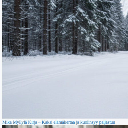
Mika Myllylä Kirja – Kaksi elämäkertaa ja kuolinsyy paljastuu