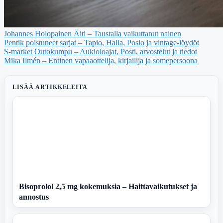
Johannes Holopainen Äiti – Taustalla vaikuttanut nainen
Pentik poistuneet sarjat – Tapio, Halla, Posio ja vintage-löydöt
S-market Outokumpu – Aukioloajat, Posti, arvostelut ja tiedot
Mika Ilmén – Entinen vapaaottelija, kirjailija ja somepersoona
LISÄÄ ARTIKKELEITA
Bisoprolol 2,5 mg kokemuksia – Haittavaikutukset ja
annostus