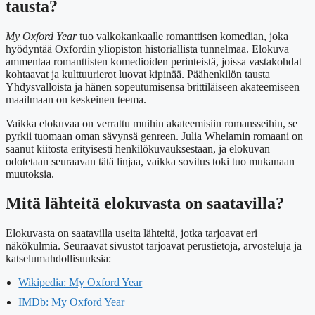
tausta?
My Oxford Year
tuo valkokankaalle romanttisen komedian, joka
hyödyntää Oxfordin yliopiston historiallista tunnelmaa. Elokuva
ammentaa romanttisten komedioiden perinteistä, joissa vastakohdat
kohtaavat ja kulttuurierot luovat kipinää. Päähenkilön tausta
Yhdysvalloista ja hänen sopeutumisensa brittiläiseen akateemiseen
maailmaan on keskeinen teema.
Vaikka elokuvaa on verrattu muihin akateemisiin romansseihin, se
pyrkii tuomaan oman sävynsä genreen. Julia Whelamin romaani on
saanut kiitosta erityisesti henkilökuvauksestaan, ja elokuvan
odotetaan seuraavan tätä linjaa, vaikka sovitus toki tuo mukanaan
muutoksia.
Mitä lähteitä elokuvasta on saatavilla?
Elokuvasta on saatavilla useita lähteitä, jotka tarjoavat eri
näkökulmia. Seuraavat sivustot tarjoavat perustietoja, arvosteluja ja
katselumahdollisuuksia:
Wikipedia: My Oxford Year
IMDb: My Oxford Year