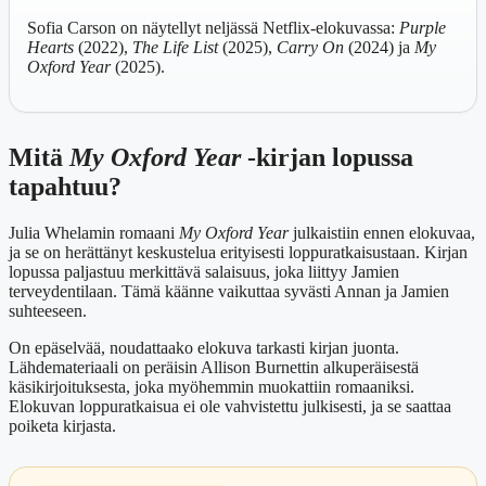
Sofia Carson on näytellyt neljässä Netflix-elokuvassa:
Purple
Hearts
(2022),
The Life List
(2025),
Carry On
(2024) ja
My
Oxford Year
(2025).
Mitä
My Oxford Year
-kirjan lopussa
tapahtuu?
Julia Whelamin romaani
My Oxford Year
julkaistiin ennen elokuvaa,
ja se on herättänyt keskustelua erityisesti loppuratkaisustaan. Kirjan
lopussa paljastuu merkittävä salaisuus, joka liittyy Jamien
terveydentilaan. Tämä käänne vaikuttaa syvästi Annan ja Jamien
suhteeseen.
On epäselvää, noudattaako elokuva tarkasti kirjan juonta.
Lähdemateriaali on peräisin Allison Burnettin alkuperäisestä
käsikirjoituksesta, joka myöhemmin muokattiin romaaniksi.
Elokuvan loppuratkaisua ei ole vahvistettu julkisesti, ja se saattaa
poiketa kirjasta.