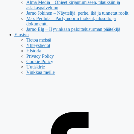
Alma Media – Ohjeet kirjautumiseen, tilauksiin ja
asiakaspalveluun
Jarno Jokinen – Näyttelijä, perhe, ikä ja tunnetut roolit
Max Perttula – Parfymöörin tuoksut, ulosotto ja
dokumentti
Jarno Elg – Hyvinkään paloittelusurman päätekijä
Etusivu
Tietoa meistä
Yhteystiedot
Historia
Privacy Policy
Cookie Policy
Uutiskirje
Vinkkaa meille