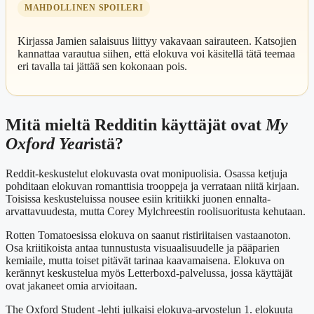
MAHDOLLINEN SPOILERI
Kirjassa Jamien salaisuus liittyy vakavaan sairauteen. Katsojien
kannattaa varautua siihen, että elokuva voi käsitellä tätä teemaa
eri tavalla tai jättää sen kokonaan pois.
Mitä mieltä Redditin käyttäjät ovat
My
Oxford Year
istä?
Reddit-keskustelut elokuvasta ovat monipuolisia. Osassa ketjuja
pohditaan elokuvan romanttisia trooppeja ja verrataan niitä kirjaan.
Toisissa keskusteluissa nousee esiin kritiikki juonen ennalta-
arvattavuudesta, mutta Corey Mylchreestin roolisuoritusta kehutaan.
Rotten Tomatoesissa elokuva on saanut ristiriitaisen vastaanoton.
Osa kriitikoista antaa tunnustusta visuaalisuudelle ja pääparien
kemiaile, mutta toiset pitävät tarinaa kaavamaisena. Elokuva on
kerännyt keskustelua myös Letterboxd-palvelussa, jossa käyttäjät
ovat jakaneet omia arvioitaan.
The Oxford Student -lehti julkaisi elokuva-arvostelun 1. elokuuta