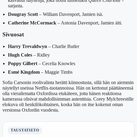
kasvanut näyttelijä, joka nousi tunnetuksi
Queen Charlotte
-
sarjasta.
Dougray Scott
– William Davenport, Jamien isä.
Catherine McCormack
– Antonia Davenport, Jamien äiti.
Sivuosat
Harry Trevaldwyn
– Charlie Butler
Hugh Coles
– Ridley
Poppy Gilbert
– Cecelia Knowles
Esmé Kingdom
– Maggie Timbs
Sofia Carsonin roolivalinta herätti kiinnostusta, sillä hän on aiemmin
näytellyt useissa Netflix-tuotannoissa. Hän on kertonut päättäneensä
olla vierailematta Oxfordissa etukäteen, jotta hänen reaktionsa
kamerassa olisivat mahdollisimman autenttisia. Corey Mylchreestille
elokuva oli henkilökohtainen, koska hän on itse kokenut oman
versionsa Oxfordin vuodesta.
TAUSTATIETO