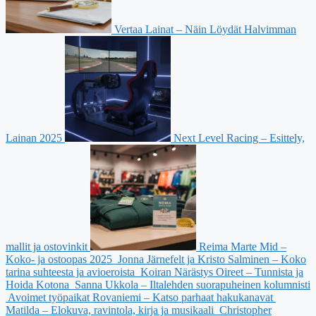
Vertaa Lainat – Näin Löydät Halvimman
Lainan 2025
Next Level Racing – Esittely,
mallit ja ostovinkit
Reima Marte Mid –
Koko- ja ostoopas 2025
Jonna Järnefelt ja Kristo Salminen – Koko
tarina suhteesta ja avioeroista
Koiran Närästys Oireet – Tunnista ja
Hoida Kotona
Sanna Ukkola – Iltalehden suorapuheinen kolumnisti
Avoimet työpaikat Rovaniemi – Katso parhaat hakukanavat
Matilda – Elokuva, ravintola, kirja ja musikaali
Christopher