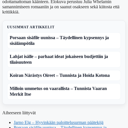
odottamattoman käänteen. Elokuva perustuu Julia Whelamin
samannimiseen romaaniin ja on saanut osakseen sekä kiitosta että
kritiikkiä.
UUSIMMAT ARTIKKELIT
Porsaan sisäfile uunissa – Täydellinen kypsennys ja
sisälämpötila
Lahjat isälle – parhaat ideat jokaiseen budjettiin ja
tilaisuuteen
Koiran Närästys Oireet – Tunnista ja Hoida Kotona
Milloin ummetus on vaarallista – Tunnista Vaaran
Merkit Itse
Aiheeseen liittyvät
Jarno Elg – Hyvinkään paloittelusurman päätekijä
Porsaan sisäfile uunissa – Täydellinen kypsennys ja