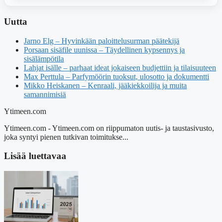
Uutta
Jarno Elg – Hyvinkään paloittelusurman päätekijä
Porsaan sisäfile uunissa – Täydellinen kypsennys ja
sisälämpötila
Lahjat isälle – parhaat ideat jokaiseen budjettiin ja tilaisuuteen
Max Perttula – Parfymöörin tuoksut, ulosotto ja dokumentti
Mikko Heiskanen – Kenraali, jääkiekkoilija ja muita
samannimisiä
Ytimeen.com
Ytimeen.com - Ytimeen.com on riippumaton uutis- ja taustasivusto,
joka syntyi pienen tutkivan toimitukse...
Lisää luettavaa