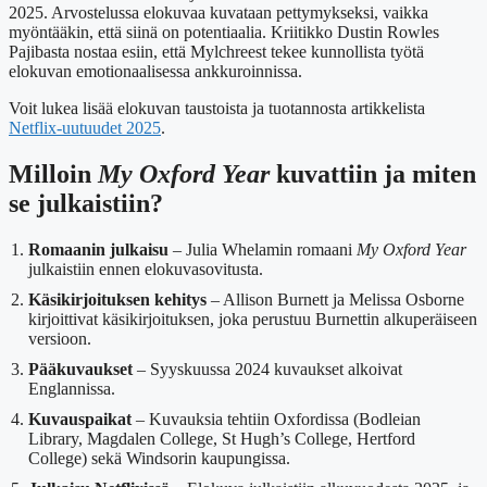
2025. Arvostelussa elokuvaa kuvataan pettymykseksi, vaikka
myöntääkin, että siinä on potentiaalia. Kriitikko Dustin Rowles
Pajibasta nostaa esiin, että Mylchreest tekee kunnollista työtä
elokuvan emotionaalisessa ankkuroinnissa.
Voit lukea lisää elokuvan taustoista ja tuotannosta artikkelista
Netflix-uutuudet 2025
.
Milloin
My Oxford Year
kuvattiin ja miten
se julkaistiin?
Romaanin julkaisu
– Julia Whelamin romaani
My Oxford Year
julkaistiin ennen elokuvasovitusta.
Käsikirjoituksen kehitys
– Allison Burnett ja Melissa Osborne
kirjoittivat käsikirjoituksen, joka perustuu Burnettin alkuperäiseen
versioon.
Pääkuvaukset
– Syyskuussa 2024 kuvaukset alkoivat
Englannissa.
Kuvauspaikat
– Kuvauksia tehtiin Oxfordissa (Bodleian
Library, Magdalen College, St Hugh’s College, Hertford
College) sekä Windsorin kaupungissa.