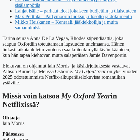
sisälämpötila
Lahjat isälle – parhaat ideat jokaiseen budjettiin ja tilaisuuteen
Max Perttula – Parfymöörin tuoksut, ulosotto ja dokumentti
Mikko Heiskanen – Kenraali, jääkiekkoilija ja muita
samannimisiä
Tarina seuraa Anna De La Vegaa, Rhodes-stipendiaattia, joka
saapuu Oxfordiin toteuttamaan lapsuuden unelmaansa. Hänen
tiukasti aikataulutettu vuotensa saa kuitenkin yllättävän käänteen,
kun hän tapaa kiehtovan mutta salaperäisen Jamie Davenportin.
Elokuvan on ohjannut Iain Morris, ja käsikirjoituksesta vastaavat
Allison Burnett ja Melissa Osborne.
My Oxford Year
on yksi vuoden
2025 odotetuimmista Netflix-alkuperäiselokuvista romantiikan
ystäville.
Missä voin katsoa
My Oxford Year
in
Netflixissä?
Ohjaaja
Iain Morris
Pääosassa
Sofia Carson