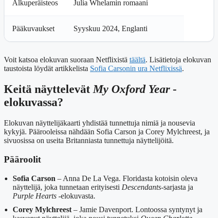
Alkuperäisteos
Julia Whelamin romaani
Pääkuvaukset
Syyskuu 2024, Englanti
Voit katsoa elokuvan suoraan Netflixistä
täältä
. Lisätietoja elokuvan
taustoista löydät artikkelista
Sofia Carsonin ura Netflixissä
.
Keitä näyttelevät
My Oxford Year
-
elokuvassa?
Elokuvan näyttelijäkaarti yhdistää tunnettuja nimiä ja nousevia
kykyjä. Päärooleissa nähdään Sofia Carson ja Corey Mylchreest, ja
sivuosissa on useita Britanniasta tunnettuja näyttelijöitä.
Pääroolit
Sofia Carson
– Anna De La Vega. Floridasta kotoisin oleva
näyttelijä, joka tunnetaan erityisesti
Descendants
-sarjasta ja
Purple Hearts
-elokuvasta.
Corey Mylchreest
– Jamie Davenport. Lontoossa syntynyt ja