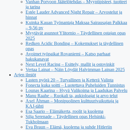
Vanhan Porvoon Jäätelötehdas – Myyntipisteet, tuotteet
ja tarina
Estée Lauder Advanced Night Repair – Arvostelut ja
hinnat
Kuinka Kauan Työnantaja Maksaa Sairausajan Palkkaa
– 9-56 pv
Myytävät asunnot Ylitornio – Täydellinen ostajan opas
2025
Redken Acidic Bonding – Kokemukset ja täydellinen
opas
Avoimet työpaikat Rovaniemi – Katso parhaat
hakukanavat
Next Level Racing – Esittely, mallit ja ostovinkit
Vertaa Lainat – Näin Löydät Halvimman Lainan 2025
Arjen ilmiöt
Lasten pyörä 20 – Turvallinen ja Ketterä Valinta
Fonecta kuka soitti – Luotettava Puheluiden Tunnistus
Lounas Kaarina – Hyvä Valikoima ja Laadukas Palvelu
Manu Raahe – Ruokali ta, aukioloajat ja arvo telut
Axel Åhman – Monipuolinen kulttuurivaikuttaja ja
KAJ-tähti
Esa Saario – Elämäkerta, roolit ja kuolema
Silja Serenade – Täydellinen opas Helsinki-
Tukholmaan
Eva Braun – Elämä, kuolema ja suhde Hitleriin