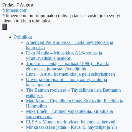
Friday, 7 August
Ytimeen.com
Ytimeen.com on riippumaton uutis- ja taustasivusto, joka syntyi
pienen tutkivan toimitukse...
Politiikka
American Pie Rooleissa – Lista näyttelijöistä ja
hahmoista
Riku Mattila – Muusikko, ALS-potilas ja
ydinturvallisuusinsinööri
Top Gun – lentäjistä parhaat (1986) – Kaikki
elokuvasta juonesta näyttelijöihin
Luna – Artisti, kosmetiikka ja pelit selityksineen
Oliver ja kumppanit – Juoni, äänet, laulut ja
katselupaikat
The Batman rooleissa – Täydellinen lista Batmanin
esittäjistä
Mad Max – Täydellinen Opas Elokuviin, Peleihin ja
Hahmoihin
Mika Ilmén – Entinen vapaaottelija, kirjailija ja
somepersoona
ELSA – Monen merkityksen lyhenne selitettynä
Minkä taakseen jättää – Kausi 6, näyttelijät ja Yle