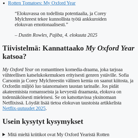
Rotten Tomatoes: My Oxford Year
“Elokuvassa on todellista potentiaalia, ja Corey
Mylchreest tekee kunnollista työtä ankkuroiden
elokuvan emotionaalisesti.”
– Dustin Rowles, Pajiba, 4. elokuuta 2025
Tiivistelmä: Kannattaako
My Oxford Year
katsoa?
My Oxford Year
on romanttinen komedia-draama, joka tarjoaa
viihteellisen katselukokemuksen erityisesti genren ystäville. Sofia
Carsonin ja Corey Mylchreestin välinen kemia on saanut kiitosta, ja
Oxfordin miljöö luo taianomaisen taustan tarinalle. Jos pidät
akateemisista romansseista ja kevyestä draamasta, elokuva on
todennäköisesti mieleisesi. Se on katsottavissa yksinomaan
Netflixissä. Löydät lisää tietoa elokuvan taustoista artikkelista
Netflix-uutuudet 2025
.
Usein kysytyt kysymykset
Mitä mieltä kriitikot ovat My Oxford Yearistä Rotten