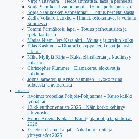
Virpi Valtavaara – Tiedot ammatista, iästä ja perheestä
Sonja Saarikoski vanhemmat – Totuus perhetaustasta
Sonja Saarikosken vanhemmat – Totuus perhetaustasta
Zadig Voltaire Laukku – Hinnat, ostokanavat ja vertailu
Suomessa
Tommi Pärmäkoski lapsi – Totuus perheuutisista ja
spekulaatioista
Matias Niemi Jere Karalahti – Voittaja ja ottelun kulku
Elias Kaskinen – Biografia, kappaleet, keikat ja uusi
albumi
Mika Myllylä Kirja – Kaksi elämäkertaa ja kuolinsyy
paljastuu
Christopher Plummer – Elämäkerta, elokuvat ja
palkinnot
Jonna Järnefelt ja Kristo Salminen – Koko tarina
suhteesta ja avioeroista
Ilmasto
Avoimet työpaikat Pohjois-Pohjanmaa – Katso kaikki
työpaikat
12 kk euribor ennuste 2026 – Näin korko kehittyy
lähivuosina
Himos Areena Keikat – Esiintyjät, liput ja tapahtumat
2026
Eskelisen Lapin Linjat – Aikataulut, reitit ja
yhteystiedot 2025