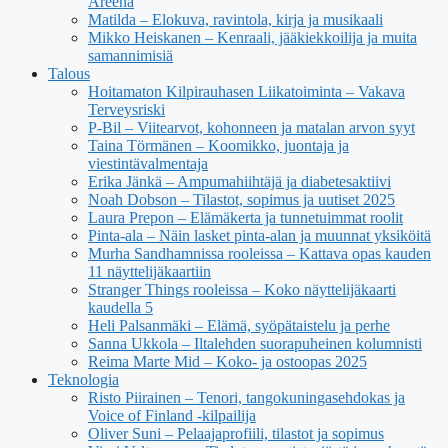
Areena
Matilda – Elokuva, ravintola, kirja ja musikaali
Mikko Heiskanen – Kenraali, jääkiekkoilija ja muita
samannimisiä
Talous
Hoitamaton Kilpirauhasen Liikatoiminta – Vakava
Terveysriski
P-Bil – Viitearvot, kohonneen ja matalan arvon syyt
Taina Törmänen – Koomikko, juontaja ja
viestintävalmentaja
Erika Jänkä – Ampumahiihtäjä ja diabetesaktiivi
Noah Dobson – Tilastot, sopimus ja uutiset 2025
Laura Prepon – Elämäkerta ja tunnetuimmat roolit
Pinta-ala – Näin lasket pinta-alan ja muunnat yksiköitä
Murha Sandhamnissa rooleissa – Kattava opas kauden
11 näyttelijäkaartiin
Stranger Things rooleissa – Koko näyttelijäkaarti
kaudella 5
Heli Palsanmäki – Elämä, syöpätaistelu ja perhe
Sanna Ukkola – Iltalehden suorapuheinen kolumnisti
Reima Marte Mid – Koko- ja ostoopas 2025
Teknologia
Risto Piirainen – Tenori, tangokuningasehdokas ja
Voice of Finland -kilpailija
Oliver Suni – Pelaajaprofiili, tilastot ja sopimus