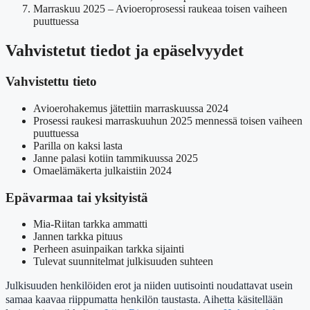
Marraskuu 2025
– Avioeroprosessi raukeaa toisen vaiheen
puuttuessa
Vahvistetut tiedot ja epäselvyydet
Vahvistettu tieto
Avioerohakemus jätettiin marraskuussa 2024
Prosessi raukesi marraskuuhun 2025 mennessä toisen vaiheen
puuttuessa
Parilla on kaksi lasta
Janne palasi kotiin tammikuussa 2025
Omaelämäkerta julkaistiin 2024
Epävarmaa tai yksityistä
Mia-Riitan tarkka ammatti
Jannen tarkka pituus
Perheen asuinpaikan tarkka sijainti
Tulevat suunnitelmat julkisuuden suhteen
Julkisuuden henkilöiden erot ja niiden uutisointi noudattavat usein
samaa kaavaa riippumatta henkilön taustasta. Aihetta käsitellään