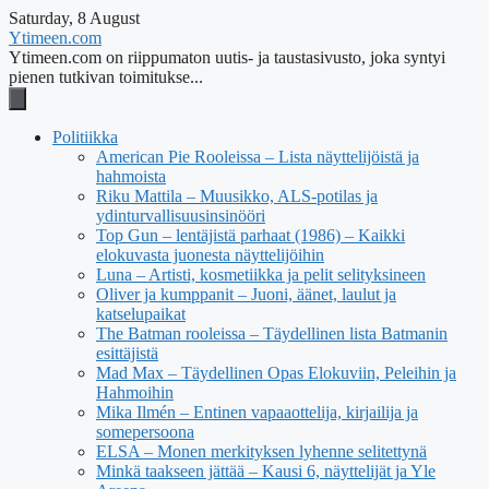
Saturday, 8 August
Ytimeen.com
Ytimeen.com on riippumaton uutis- ja taustasivusto, joka syntyi
pienen tutkivan toimitukse...
Politiikka
American Pie Rooleissa – Lista näyttelijöistä ja
hahmoista
Riku Mattila – Muusikko, ALS-potilas ja
ydinturvallisuusinsinööri
Top Gun – lentäjistä parhaat (1986) – Kaikki
elokuvasta juonesta näyttelijöihin
Luna – Artisti, kosmetiikka ja pelit selityksineen
Oliver ja kumppanit – Juoni, äänet, laulut ja
katselupaikat
The Batman rooleissa – Täydellinen lista Batmanin
esittäjistä
Mad Max – Täydellinen Opas Elokuviin, Peleihin ja
Hahmoihin
Mika Ilmén – Entinen vapaaottelija, kirjailija ja
somepersoona
ELSA – Monen merkityksen lyhenne selitettynä
Minkä taakseen jättää – Kausi 6, näyttelijät ja Yle