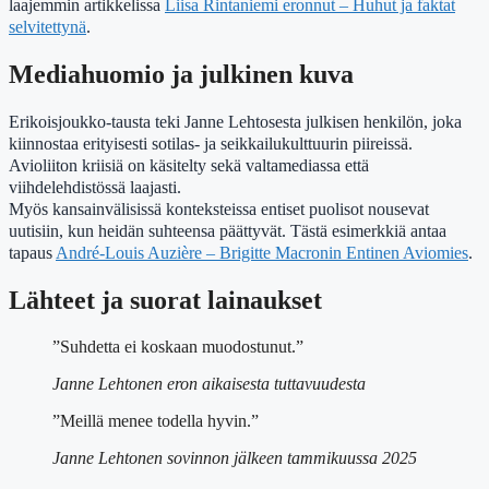
laajemmin artikkelissa
Liisa Rintaniemi eronnut – Huhut ja faktat
selvitettynä
.
Mediahuomio ja julkinen kuva
Erikoisjoukko-tausta teki Janne Lehtosesta julkisen henkilön, joka
kiinnostaa erityisesti sotilas- ja seikkailukulttuurin piireissä.
Avioliiton kriisiä on käsitelty sekä valtamediassa että
viihdelehdistössä laajasti.
Myös kansainvälisissä konteksteissa entiset puolisot nousevat
uutisiin, kun heidän suhteensa päättyvät. Tästä esimerkkiä antaa
tapaus
André-Louis Auzière – Brigitte Macronin Entinen Aviomies
.
Lähteet ja suorat lainaukset
”Suhdetta ei koskaan muodostunut.”
Janne Lehtonen eron aikaisesta tuttavuudesta
”Meillä menee todella hyvin.”
Janne Lehtonen sovinnon jälkeen tammikuussa 2025