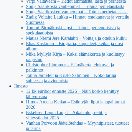
Virpi Valtavaara – Tiedot ammatista, iästä ja perheestä
Sonja Saarikoski vanhemmat – Totuus perhetaustasta
Sonja Saarikosken vanhemmat – Totuus perhetaustasta
Zadig Voltaire Laukku – Hinnat, ostokanavat ja vertailu
Suomessa
Tommi Pärmäkoski lapsi – Totuus perheuutisista ja
spekulaatioista
Matias Niemi Jere Karalahti – Voittaja ja ottelun kulku
Elias Kaskinen – Biografia, kappaleet, keikat ja uusi
albumi
Mika Myllylä Kirja – Kaksi elämäkertaa ja kuolinsyy
paljastuu
Christopher Plummer – Elämäkerta, elokuvat ja
palkinnot
Jonna Järnefelt ja Kristo Salminen – Koko tarina
suhteesta ja avioeroista
Ilmasto
12 kk euribor ennuste 2026 – Näin korko kehittyy
lähivuosina
Himos Areena Keikat – Esiintyjät, liput ja tapahtumat
2026
Eskelisen Lapin Linjat – Aikataulut, reitit ja
yhteystiedot 2025
Vanhan Porvoon Jäätelötehdas – Myyntipisteet, tuotteet
ja tarina