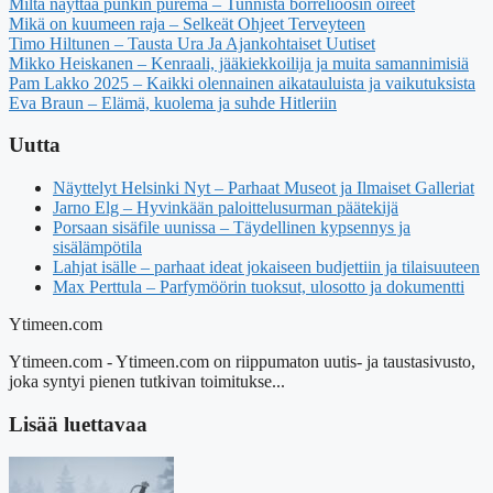
Miltä näyttää punkin purema – Tunnista borrelioosin oireet
Mikä on kuumeen raja – Selkeät Ohjeet Terveyteen
Timo Hiltunen – Tausta Ura Ja Ajankohtaiset Uutiset
Mikko Heiskanen – Kenraali, jääkiekkoilija ja muita samannimisiä
Pam Lakko 2025 – Kaikki olennainen aikatauluista ja vaikutuksista
Eva Braun – Elämä, kuolema ja suhde Hitleriin
Uutta
Näyttelyt Helsinki Nyt – Parhaat Museot ja Ilmaiset Galleriat
Jarno Elg – Hyvinkään paloittelusurman päätekijä
Porsaan sisäfile uunissa – Täydellinen kypsennys ja
sisälämpötila
Lahjat isälle – parhaat ideat jokaiseen budjettiin ja tilaisuuteen
Max Perttula – Parfymöörin tuoksut, ulosotto ja dokumentti
Ytimeen.com
Ytimeen.com - Ytimeen.com on riippumaton uutis- ja taustasivusto,
joka syntyi pienen tutkivan toimitukse...
Lisää luettavaa