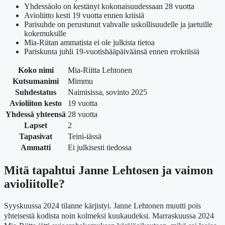
Yhdessäolo on kestänyt kokonaisuudessaan 28 vuotta
Avioliitto kesti 19 vuotta ennen kriisiä
Parisuhde on perustunut vahvalle uskollisuudelle ja jaetuille
kokemuksille
Mia-Riitan ammatista ei ole julkista tietoa
Pariskunta juhli 19-vuotishääpäiväänsä ennen erokriisiä
Koko nimi
Mia-Riitta Lehtonen
Kutsumanimi
Mimmu
Suhdestatus
Naimisissa, sovinto 2025
Avioliiton kesto
19 vuotta
Yhdessä yhteensä
28 vuotta
Lapset
2
Tapasivat
Teini-iässä
Ammatti
Ei julkisesti tiedossa
Mitä tapahtui Janne Lehtosen ja vaimon
avioliitolle?
Syyskuussa 2024 tilanne kärjistyi. Janne Lehtonen muutti pois
yhteisestä kodista noin kolmeksi kuukaudeksi. Marraskuussa 2024