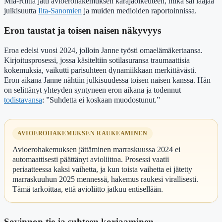
Mia-Riitta jätti avioerohakemuksen käräjäoikeuteen, mikä sai laajaa
julkisuutta
Ilta-Sanomien
ja muiden medioiden raportoinnissa.
Eron taustat ja toisen naisen näkyvyys
Eroa edelsi vuosi 2024, jolloin Janne työsti omaelämäkertaansa.
Kirjoitusprosessi, jossa käsiteltiin sotilasuransa traumaattisia
kokemuksia, vaikutti parisuhteen dynamiikkaan merkittävästi.
Eron aikana Janne nähtiin julkisuudessa toisen naisen kanssa. Hän
on selittänyt yhteyden syntyneen eron aikana ja todennut
todistavansa
: ”Suhdetta ei koskaan muodostunut.”
AVIOEROHAKEMUKSEN RAUKEAMINEN
Avioerohakemuksen jättäminen marraskuussa 2024 ei
automaattisesti päättänyt avioliittoa. Prosessi vaatii
periaatteessa kaksi vaihetta, ja kun toista vaihetta ei jätetty
marraskuuhun 2025 mennessä, hakemus raukesi virallisesti.
Tämä tarkoittaa, että avioliitto jatkuu entisellään.
Sovinnon tie ja suhteen korjaaminen