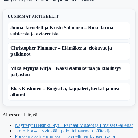
UUSIMMAT ARTIKKELIT
Jonna Järnefelt ja Kristo Salminen – Koko tarina
suhteesta ja avioeroista
Christopher Plummer – Elämäkerta, elokuvat ja
palkinnot
Mika Myllylä Kirja – Kaksi elämäkertaa ja kuolinsyy
paljastuu
Elias Kaskinen – Biografia, kappaleet, keikat ja uusi
albumi
Aiheeseen liittyvät
Näyttelyt Helsinki Nyt – Parhaat Museot ja Ilmaiset Galleriat
Jarno Elg – Hyvinkään paloittelusurman päätekijä
Porsaan sisäfile uunissa – Täydellinen kypsennys ja