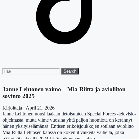
Search
Search
for:
Janne Lehtonen vaimo – Mia-Riitta ja avioliiton
sovinto 2025
Kirjoittaja · April 21, 2026
Janne Lehtonen nousi laajaan tietoisuuteen Special Forces -televisio-
ohjelmasta, mutta viime vuosina yhtä paljon huomiota on kerännyt
hänen yksityiselämänsä. Entisen erikoisjoukkojen sotilaan avioliitto
Mia-Riitta Lehtosen kanssa on kokenut vaikeita vaiheita, jotka
päätyivät syksyllä 2024 käräjäoikeuteen saakka.