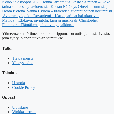
Koko- ja ostoopas 2025
Jonna Järnefelt ja Kristo Salminen – Koko
tarina suhteesta ja avioeroista
Koiran Närästys Oireet – Tunnista ja
Hoida Kotona
Sanna Ukkola – Iltalehden suorapuheinen kolumnisti
Avoimet työpaikat Rovaniemi – Katso parhaat hakukanavat
Matilda – Elokuva, ravintola, kirja ja musikaali
Christopher
Plummer – Elämäkerta, elokuvat ja palkinnot
Ytimeen.com - Ytimeen.com on riippumaton uutis- ja taustasivusto,
joka syntyi pienen tutkivan toimitukse...
Tutki
Tietoa meistä
Yhteystiedot
Toimitus
Historia
Cookie Policy
Oppaat
Uutiskirje
Vinkkaa meille