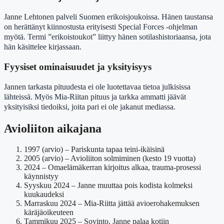
Janne Lehtonen palveli Suomen erikoisjoukoissa. Hänen taustansa
on herättänyt kiinnostusta erityisesti Special Forces -ohjelman
myötä. Termi ”erikoistoukot” liittyy hänen sotilashistoriaansa, jota
hän käsittelee kirjassaan.
Fyysiset ominaisuudet ja yksityisyys
Jannen tarkasta pituudesta ei ole luotettavaa tietoa julkisissa
lähteissä. Myös Mia-Riitan pituus ja tarkka ammatti jäävät
yksityisiksi tiedoiksi, joita pari ei ole jakanut mediassa.
Avioliiton aikajana
1997 (arvio)
– Pariskunta tapaa teini-ikäisinä
2005 (arvio)
– Avioliiton solmiminen (kesto 19 vuotta)
2024
– Omaelämäkerran kirjoitus alkaa, trauma-prosessi
käynnistyy
Syyskuu 2024
– Janne muuttaa pois kodista kolmeksi
kuukaudeksi
Marraskuu 2024
– Mia-Riitta jättää avioerohakemuksen
käräjäoikeuteen
Tammikuu 2025
– Sovinto, Janne palaa kotiin