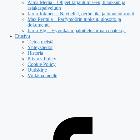
Alma Media – Ohjeet kirjautumiseen, tilauksiin ja
asiakaspalveluun
Jarno Jokinen – Näyttelijä, perhe, ikä ja tunnetut roolit
Max Perttula – Parfymöörin tuoksut, ulosotto ja
dokumentti
Jarno Elg – Hyvinkään paloittelusurman päätekijä
Etusivu
Tietoa meistä
Yhteystiedot
Historia
Privacy Policy
Cookie Policy
Uutiskirje
Vinkkaa meille