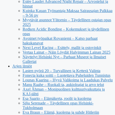
Estée Lauder Advanced Night Repair – Arvostelut ja
hinnat
Kuinka Kauan Työnantaja Maksaa Sairausajan Palkkaa
– 9-56 pv
Myytävät asunnot Ylitornio – Täydellinen ostajan opas
2025
Redken Acidic Bonding – Kokemukset ja täydellinen
opas
Avoimet työpaikat Rovaniemi – Katso parhaat
hakukanavat
Next Level Racing – Esittely, mallit ja ostovinkit
Vertaa Lainat – Näin Löydät Halvimman Lainan 2025
Näyttelyt Helsinki Nyt – Parhaat Museot ja Ilmaiset
Galleriat
Arjen ilmiöt
Lasten pyörä 20 – Turvallinen ja Ketterä Valinta
Fonecta kuka soitti – Luotettava Puheluiden Tunnistus
Lounas Kaarina – Hyvä Valikoima ja Laadukas Palvelu
Manu Raahe – Ruokali ta, aukioloajat ja arvo telut
Axel Åhman – Monipuolinen kulttuurivaikuttaja ja
KAJ-tähti
Esa Saario – Elämäkerta, roolit ja kuolema
Silja Serenade – Täydellinen opas Helsinki-
Tukholmaan
Eva Braun – Elämä, kuolema ja suhde Hitleriin