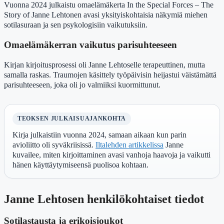
Vuonna 2024 julkaistu omaelämäkerta In the Special Forces – The
Story of Janne Lehtonen avasi yksityiskohtaisia näkymiä miehen
sotilasuraan ja sen psykologisiin vaikutuksiin.
Omaelämäkerran vaikutus parisuhteeseen
Kirjan kirjoitusprosessi oli Janne Lehtoselle terapeuttinen, mutta
samalla raskas. Traumojen käsittely työpäivisin heijastui väistämättä
parisuhteeseen, joka oli jo valmiiksi kuormittunut.
TEOKSEN JULKAISUAJANKOHTA
Kirja julkaistiin vuonna 2024, samaan aikaan kun parin
avioliitto oli syväkriisissä.
Iltalehden artikkelissa
Janne
kuvailee, miten kirjoittaminen avasi vanhoja haavoja ja vaikutti
hänen käyttäytymiseensä puolisoa kohtaan.
Janne Lehtosen henkilökohtaiset tiedot
Sotilastausta ja erikoisjoukot