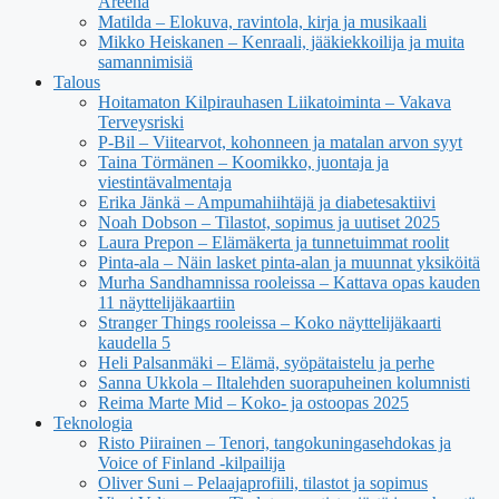
Areena
Matilda – Elokuva, ravintola, kirja ja musikaali
Mikko Heiskanen – Kenraali, jääkiekkoilija ja muita
samannimisiä
Talous
Hoitamaton Kilpirauhasen Liikatoiminta – Vakava
Terveysriski
P-Bil – Viitearvot, kohonneen ja matalan arvon syyt
Taina Törmänen – Koomikko, juontaja ja
viestintävalmentaja
Erika Jänkä – Ampumahiihtäjä ja diabetesaktiivi
Noah Dobson – Tilastot, sopimus ja uutiset 2025
Laura Prepon – Elämäkerta ja tunnetuimmat roolit
Pinta-ala – Näin lasket pinta-alan ja muunnat yksiköitä
Murha Sandhamnissa rooleissa – Kattava opas kauden
11 näyttelijäkaartiin
Stranger Things rooleissa – Koko näyttelijäkaarti
kaudella 5
Heli Palsanmäki – Elämä, syöpätaistelu ja perhe
Sanna Ukkola – Iltalehden suorapuheinen kolumnisti
Reima Marte Mid – Koko- ja ostoopas 2025
Teknologia
Risto Piirainen – Tenori, tangokuningasehdokas ja
Voice of Finland -kilpailija
Oliver Suni – Pelaajaprofiili, tilastot ja sopimus