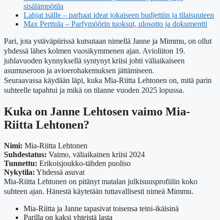
sisälämpötila
Lahjat isälle – parhaat ideat jokaiseen budjettiin ja tilaisuuteen
Max Perttula – Parfymöörin tuoksut, ulosotto ja dokumentti
Pari, jota ystäväpiirissä kutsutaan nimellä Janne ja Mimmu, on ollut
yhdessä lähes kolmen vuosikymmenen ajan. Avioliiton 19.
juhlavuoden kynnyksellä syntynyt kriisi johti väliaikaiseen
asumuseroon ja avioerohakemuksen jättämiseen.
Seuraavassa käydään läpi, kuka Mia-Riitta Lehtonen on, mitä parin
suhteelle tapahtui ja mikä on tilanne vuoden 2025 lopussa.
Kuka on Janne Lehtosen vaimo Mia-
Riitta Lehtonen?
Nimi:
Mia-Riitta Lehtonen
Suhdestatus:
Vaimo, väliaikainen kriisi 2024
Tunnettu:
Erikoisjoukko-tähden puoliso
Nykytila:
Yhdessä asuvat
Mia-Riitta Lehtonen on pitänyt matalan julkisuusprofiilin koko
suhteen ajan. Hänestä käytetään tuttavallisesti nimeä Mimmu.
Mia-Riitta ja Janne tapasivat toisensa teini-ikäisinä
Parilla on kaksi yhteistä lasta