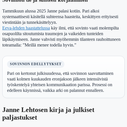
Tammikuun alussa 2025 Janne palasi kotiin. Pari alkoi
systemaattisesti käsitellä suhteensa haasteita, keskittyen erityisesti
viestintään ja tunnekäsittelyyn.
Eeva-lehden haastattelussa
käy ilmi, että sovinto vaati molempilta
osapuolilta sitoutumista traumojen ja vaikeiden tunteiden
läpikäymiseen. Janne vahvisti myöhemmin tilanteen rauhoittuneen
toteamalla: ”Meillä menee todella hyvin.”
SOVINNON EDELLYTYKSET
Pari on kertonut julkisuudessa, että sovinnon saavuttaminen
vaati kolmen kuukauden eronjakson jälkeen intensiivistä
työskentelyä yhteisen kommunikaation parissa. Prosessi on
edelleen käynnissä, vaikka arki on palannut ennalleen.
Janne Lehtosen kirja ja julkiset
paljastukset