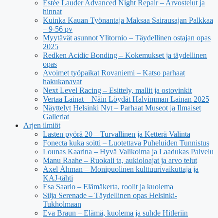
Estée Lauder Advanced Night Repair – Arvostelut ja
hinnat
Kuinka Kauan Työnantaja Maksaa Sairausajan Palkkaa
– 9-56 pv
Myytävät asunnot Ylitornio – Täydellinen ostajan opas
2025
Redken Acidic Bonding – Kokemukset ja täydellinen
opas
Avoimet työpaikat Rovaniemi – Katso parhaat
hakukanavat
Next Level Racing – Esittely, mallit ja ostovinkit
Vertaa Lainat – Näin Löydät Halvimman Lainan 2025
Näyttelyt Helsinki Nyt – Parhaat Museot ja Ilmaiset
Galleriat
Arjen ilmiöt
Lasten pyörä 20 – Turvallinen ja Ketterä Valinta
Fonecta kuka soitti – Luotettava Puheluiden Tunnistus
Lounas Kaarina – Hyvä Valikoima ja Laadukas Palvelu
Manu Raahe – Ruokali ta, aukioloajat ja arvo telut
Axel Åhman – Monipuolinen kulttuurivaikuttaja ja
KAJ-tähti
Esa Saario – Elämäkerta, roolit ja kuolema
Silja Serenade – Täydellinen opas Helsinki-
Tukholmaan
Eva Braun – Elämä, kuolema ja suhde Hitleriin