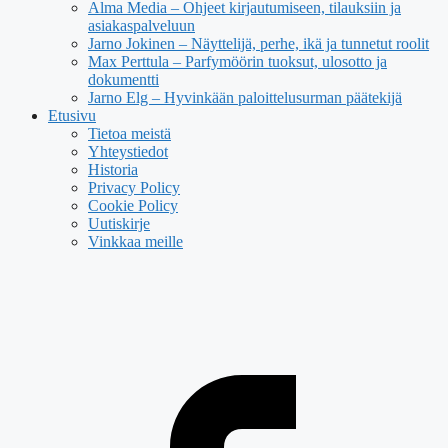
Alma Media – Ohjeet kirjautumiseen, tilauksiin ja
asiakaspalveluun
Jarno Jokinen – Näyttelijä, perhe, ikä ja tunnetut roolit
Max Perttula – Parfymöörin tuoksut, ulosotto ja
dokumentti
Jarno Elg – Hyvinkään paloittelusurman päätekijä
Etusivu
Tietoa meistä
Yhteystiedot
Historia
Privacy Policy
Cookie Policy
Uutiskirje
Vinkkaa meille