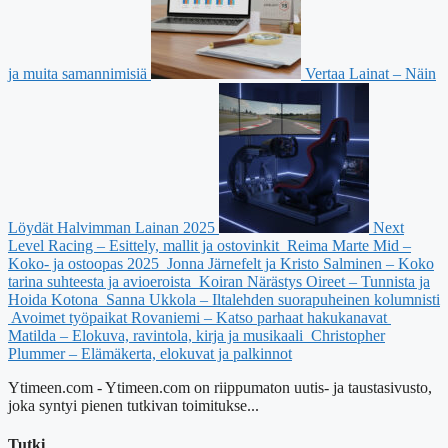
ja muita samannimisiä
Vertaa Lainat – Näin
Löydät Halvimman Lainan 2025
Next
Level Racing – Esittely, mallit ja ostovinkit
Reima Marte Mid –
Koko- ja ostoopas 2025
Jonna Järnefelt ja Kristo Salminen – Koko
tarina suhteesta ja avioeroista
Koiran Närästys Oireet – Tunnista ja
Hoida Kotona
Sanna Ukkola – Iltalehden suorapuheinen kolumnisti
Avoimet työpaikat Rovaniemi – Katso parhaat hakukanavat
Matilda – Elokuva, ravintola, kirja ja musikaali
Christopher
Plummer – Elämäkerta, elokuvat ja palkinnot
Ytimeen.com - Ytimeen.com on riippumaton uutis- ja taustasivusto,
joka syntyi pienen tutkivan toimitukse...
Tutki