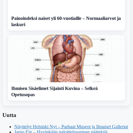
Painoindeksi naiset yli 60-vuotiaille – Normaaliarvot ja
laskuri
Ihmisen Sisäelimet Sijainti Kuvina – Selkeä
Opetusopas
Uutta
Näyttelyt Helsinki Nyt – Parhaat Museot ja Ilmaiset Galleriat
Jarno Elg – Hyvinkään paloittelusurman päätekijä