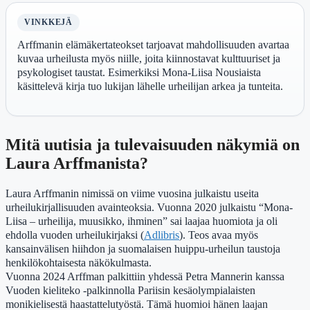
VINKKEJÄ
Arffmanin elämäkertateokset tarjoavat mahdollisuuden avartaa
kuvaa urheilusta myös niille, joita kiinnostavat kulttuuriset ja
psykologiset taustat. Esimerkiksi Mona-Liisa Nousiaista
käsittelevä kirja tuo lukijan lähelle urheilijan arkea ja tunteita.
Mitä uutisia ja tulevaisuuden näkymiä on
Laura Arffmanista?
Laura Arffmanin nimissä on viime vuosina julkaistu useita
urheilukirjallisuuden avainteoksia. Vuonna 2020 julkaistu “Mona-
Liisa – urheilija, muusikko, ihminen” sai laajaa huomiota ja oli
ehdolla vuoden urheilukirjaksi (
Adlibris
). Teos avaa myös
kansainvälisen hiihdon ja suomalaisen huippu-urheilun taustoja
henkilökohtaisesta näkökulmasta.
Vuonna 2024 Arffman palkittiin yhdessä Petra Mannerin kanssa
Vuoden kieliteko -palkinnolla Pariisin kesäolympialaisten
monikielisestä haastattelutyöstä. Tämä huomioi hänen laajan