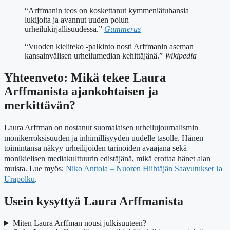
“Arffmanin teos on koskettanut kymmeniätuhansia
lukijoita ja avannut uuden polun
urheilukirjallisuudessa.”
Gummerus
“Vuoden kieliteko -palkinto nosti Arffmanin aseman
kansainvälisen urheilumedian kehittäjänä.”
Wikipedia
Yhteenveto: Mikä tekee Laura
Arffmanista ajankohtaisen ja
merkittävän?
Laura Arffman on nostanut suomalaisen urheilujournalismin
monikerroksisuuden ja inhimillisyyden uudelle tasolle. Hänen
toimintansa näkyy urheilijoiden tarinoiden avaajana sekä
monikielisen mediakulttuurin edistäjänä, mikä erottaa hänet alan
muista. Lue myös:
Niko Anttola – Nuoren Hiihtäjän Saavutukset Ja
Urapolku
.
Usein kysyttyä Laura Arffmanista
Miten Laura Arffman nousi julkisuuteen?