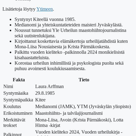
Lisätietoja löytyy
Ytimeen
.
Syntynyt Kiteellä vuonna 1985.
Medianomi ja yhteiskuntatieteiden maisteri Jyväskylästä.
Noussut tunnetuksi Yle Urheilun maastohiihtojournalistina
sekä uutistenlukijana.
Kirjoittanut koskettavia elämäkertoja urheilijatähdistä kuten
Mona-Liisa Nousiaisesta ja Krista Pärmäkoskesta.
Palkittu vuoden kieliteko -palkinnolla 2024 monikielisistä
kisahaastatteluista.
Korostaa urheilun inhimillistä ja psykologista puolta sekä
puhuu avoimesti koulukiusaamisesta.
Fakta
Tieto
Nimi
Laura Arffman
Syntymäaika
29.8.1985
Syntymäpaikka
Kitee
Koulutus
Medianomi (JAMK), YTM (Jyväskylän yliopisto)
Erikoistuminen
Maastohiihto- ja talvilajijournalismi
Merkittävät
Mona-Liisa, Avoin (Krista Pärmäkoski), Lotta
teokset
Hintsa -kirjat
Vuoden kieliteko 2024, Vuoden urheilukirja -
Palkinnot