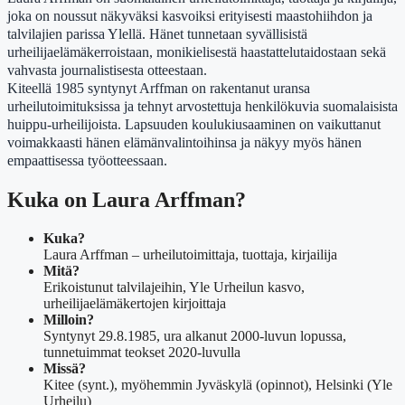
joka on noussut näkyväksi kasvoiksi erityisesti maastohiihdon ja
talvilajien parissa Ylellä. Hänet tunnetaan syvällisistä
urheilijaelämäkerroistaan, monikielisestä haastattelutaidostaan sekä
vahvasta journalistisesta otteestaan.
Kiteellä 1985 syntynyt Arffman on rakentanut uransa
urheilutoimituksissa ja tehnyt arvostettuja henkilökuvia suomalaisista
huippu-urheilijoista. Lapsuuden koulukiusaaminen on vaikuttanut
voimakkaasti hänen elämänvalintoihinsa ja näkyy myös hänen
empaattisessa työotteessaan.
Kuka on Laura Arffman?
Kuka?
Laura Arffman – urheilutoimittaja, tuottaja, kirjailija
Mitä?
Erikoistunut talvilajeihin, Yle Urheilun kasvo,
urheilijaelämäkertojen kirjoittaja
Milloin?
Syntynyt 29.8.1985, ura alkanut 2000-luvun lopussa,
tunnetuimmat teokset 2020-luvulla
Missä?
Kitee (synt.), myöhemmin Jyväskylä (opinnot), Helsinki (Yle
Urheilu)