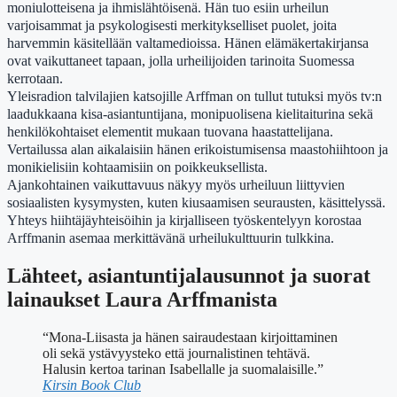
moniulotteisena ja ihmislähtöisenä. Hän tuo esiin urheilun
varjoisammat ja psykologisesti merkitykselliset puolet, joita
harvemmin käsitellään valtamedioissa. Hänen elämäkertakirjansa
ovat vaikuttaneet tapaan, jolla urheilijoiden tarinoita Suomessa
kerrotaan.
Yleisradion talvilajien katsojille Arffman on tullut tutuksi myös tv:n
laadukkaana kisa-asiantuntijana, monipuolisena kielitaiturina sekä
henkilökohtaiset elementit mukaan tuovana haastattelijana.
Vertailussa alan aikalaisiin hänen erikoistumisensa maastohiihtoon ja
monikielisiin kohtaamisiin on poikkeuksellista.
Ajankohtainen vaikuttavuus näkyy myös urheiluun liittyvien
sosiaalisten kysymysten, kuten kiusaamisen seurausten, käsittelyssä.
Yhteys hiihtäjäyhteisöihin ja kirjalliseen työskentelyyn korostaa
Arffmanin asemaa merkittävänä urheilukulttuurin tulkkina.
Lähteet, asiantuntijalausunnot ja suorat
lainaukset Laura Arffmanista
“Mona-Liisasta ja hänen sairaudestaan kirjoittaminen
oli sekä ystävyysteko että journalistinen tehtävä.
Halusin kertoa tarinan Isabellalle ja suomalaisille.”
Kirsin Book Club