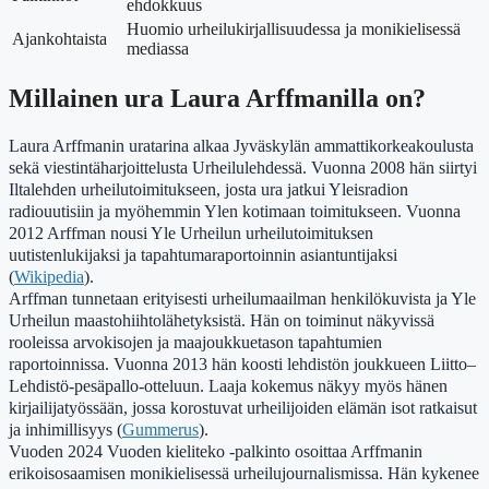
ehdokkuus
Huomio urheilukirjallisuudessa ja monikielisessä
Ajankohtaista
mediassa
Millainen ura Laura Arffmanilla on?
Laura Arffmanin uratarina alkaa Jyväskylän ammattikorkeakoulusta
sekä viestintäharjoittelusta Urheilulehdessä. Vuonna 2008 hän siirtyi
Iltalehden urheilutoimitukseen, josta ura jatkui Yleisradion
radiouutisiin ja myöhemmin Ylen kotimaan toimitukseen. Vuonna
2012 Arffman nousi Yle Urheilun urheilutoimituksen
uutistenlukijaksi ja tapahtumaraportoinnin asiantuntijaksi
(
Wikipedia
).
Arffman tunnetaan erityisesti urheilumaailman henkilökuvista ja Yle
Urheilun maastohiihtolähetyksistä. Hän on toiminut näkyvissä
rooleissa arvokisojen ja maajoukkuetason tapahtumien
raportoinnissa. Vuonna 2013 hän koosti lehdistön joukkueen Liitto–
Lehdistö-pesäpallo-otteluun. Laaja kokemus näkyy myös hänen
kirjailijatyössään, jossa korostuvat urheilijoiden elämän isot ratkaisut
ja inhimillisyys (
Gummerus
).
Vuoden 2024 Vuoden kieliteko -palkinto osoittaa Arffmanin
erikoisosaamisen monikielisessä urheilujournalismissa. Hän kykenee