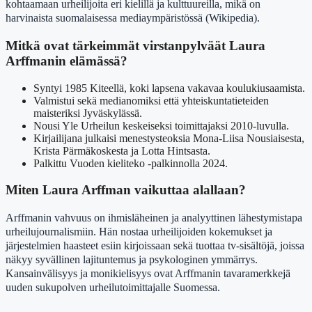
kohtaamaan urheilijoita eri kielillä ja kulttuureilla, mikä on
harvinaista suomalaisessa mediaympäristössä (Wikipedia).
Mitkä ovat tärkeimmät virstanpylväät Laura
Arffmanin elämässä?
Syntyi 1985 Kiteellä, koki lapsena vakavaa koulukiusaamista.
Valmistui sekä medianomiksi että yhteiskuntatieteiden
maisteriksi Jyväskylässä.
Nousi Yle Urheilun keskeiseksi toimittajaksi 2010-luvulla.
Kirjailijana julkaisi menestysteoksia Mona-Liisa Nousiaisesta,
Krista Pärmäkoskesta ja Lotta Hintsasta.
Palkittu Vuoden kieliteko -palkinnolla 2024.
Miten Laura Arffman vaikuttaa alallaan?
Arffmanin vahvuus on ihmisläheinen ja analyyttinen lähestymistapa
urheilujournalismiin. Hän nostaa urheilijoiden kokemukset ja
järjestelmien haasteet esiin kirjoissaan sekä tuottaa tv-sisältöjä, joissa
näkyy syvällinen lajituntemus ja psykologinen ymmärrys.
Kansainvälisyys ja monikielisyys ovat Arffmanin tavaramerkkejä
uuden sukupolven urheilutoimittajalle Suomessa.