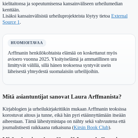
kielitaitonsa ja sopeutumisensa kansainväliseen urheilumedian
kenttään.
Lisäksi kansainvälisistä urheiluprojekteista löytyy tietoa
External
Source 1
.
HUOMIOITAVAA
Arffmanin henkilökohtaista elämää on koskettanut myös
avioero vuonna 2025. Yksityiselämä ja ammatillinen ura
limittyvät välillä, sillä hänen teoksensa syntyvät usein
läheisestä yhteydestä suomalaisiin urheilijoihin.
Mitä asiantuntijat sanovat Laura Arffmanista?
Kirjablogien ja urheilukirjakritiikin mukaan Arffmanin teoksissa
korostuvat aitous ja tunne, eikä hän pyri etäännyttämään itseään
aiheestaan. Tämä lähestymistapa on nähty sekä vahvuutena että
journalistisesti raikkaana ratkaisuna (
Kirsin Book Club
).