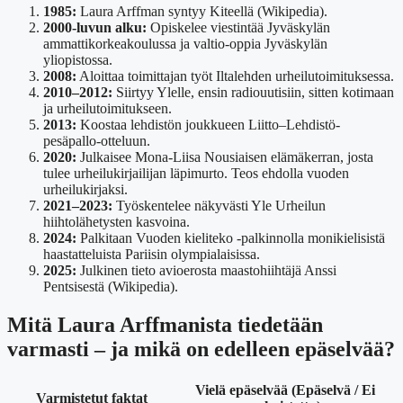
1985:
Laura Arffman syntyy Kiteellä (Wikipedia).
2000-luvun alku:
Opiskelee viestintää Jyväskylän
ammattikorkeakoulussa ja valtio-oppia Jyväskylän
yliopistossa.
2008:
Aloittaa toimittajan työt Iltalehden urheilutoimituksessa.
2010–2012:
Siirtyy Ylelle, ensin radiouutisiin, sitten kotimaan
ja urheilutoimitukseen.
2013:
Koostaa lehdistön joukkueen Liitto–Lehdistö-
pesäpallo-otteluun.
2020:
Julkaisee Mona-Liisa Nousiaisen elämäkerran, josta
tulee urheilukirjailijan läpimurto. Teos ehdolla vuoden
urheilukirjaksi.
2021–2023:
Työskentelee näkyvästi Yle Urheilun
hiihtolähetysten kasvoina.
2024:
Palkitaan Vuoden kieliteko -palkinnolla monikielisistä
haastatteluista Pariisin olympialaisissa.
2025:
Julkinen tieto avioerosta maastohiihtäjä Anssi
Pentsisestä (Wikipedia).
Mitä Laura Arffmanista tiedetään
varmasti – ja mikä on edelleen epäselvää?
Vielä epäselvää (Epäselvä / Ei
Varmistetut faktat