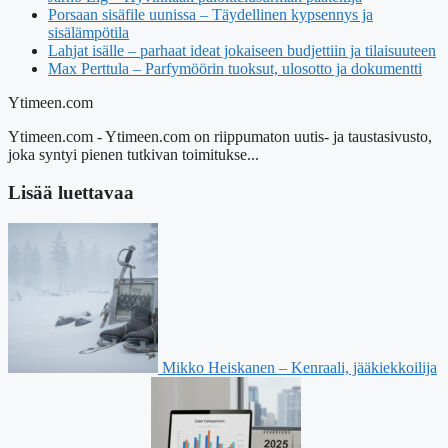
Porsaan sisäfile uunissa – Täydellinen kypsennys ja
sisälämpötila
Lahjat isälle – parhaat ideat jokaiseen budjettiin ja tilaisuuteen
Max Perttula – Parfymöörin tuoksut, ulosotto ja dokumentti
Ytimeen.com
Ytimeen.com - Ytimeen.com on riippumaton uutis- ja taustasivusto,
joka syntyi pienen tutkivan toimitukse...
Lisää luettavaa
Mikko Heiskanen – Kenraali, jääkiekkoilija