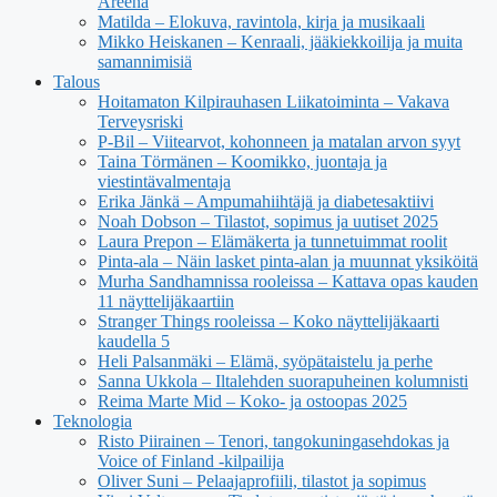
Areena
Matilda – Elokuva, ravintola, kirja ja musikaali
Mikko Heiskanen – Kenraali, jääkiekkoilija ja muita
samannimisiä
Talous
Hoitamaton Kilpirauhasen Liikatoiminta – Vakava
Terveysriski
P-Bil – Viitearvot, kohonneen ja matalan arvon syyt
Taina Törmänen – Koomikko, juontaja ja
viestintävalmentaja
Erika Jänkä – Ampumahiihtäjä ja diabetesaktiivi
Noah Dobson – Tilastot, sopimus ja uutiset 2025
Laura Prepon – Elämäkerta ja tunnetuimmat roolit
Pinta-ala – Näin lasket pinta-alan ja muunnat yksiköitä
Murha Sandhamnissa rooleissa – Kattava opas kauden
11 näyttelijäkaartiin
Stranger Things rooleissa – Koko näyttelijäkaarti
kaudella 5
Heli Palsanmäki – Elämä, syöpätaistelu ja perhe
Sanna Ukkola – Iltalehden suorapuheinen kolumnisti
Reima Marte Mid – Koko- ja ostoopas 2025
Teknologia
Risto Piirainen – Tenori, tangokuningasehdokas ja
Voice of Finland -kilpailija
Oliver Suni – Pelaajaprofiili, tilastot ja sopimus