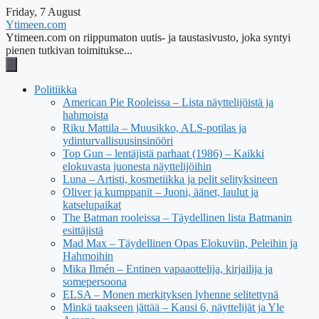
Friday, 7 August
Ytimeen.com
Ytimeen.com on riippumaton uutis- ja taustasivusto, joka syntyi
pienen tutkivan toimitukse...
Politiikka
American Pie Rooleissa – Lista näyttelijöistä ja
hahmoista
Riku Mattila – Muusikko, ALS-potilas ja
ydinturvallisuusinsinööri
Top Gun – lentäjistä parhaat (1986) – Kaikki
elokuvasta juonesta näyttelijöihin
Luna – Artisti, kosmetiikka ja pelit selityksineen
Oliver ja kumppanit – Juoni, äänet, laulut ja
katselupaikat
The Batman rooleissa – Täydellinen lista Batmanin
esittäjistä
Mad Max – Täydellinen Opas Elokuviin, Peleihin ja
Hahmoihin
Mika Ilmén – Entinen vapaaottelija, kirjailija ja
somepersoona
ELSA – Monen merkityksen lyhenne selitettynä
Minkä taakseen jättää – Kausi 6, näyttelijät ja Yle