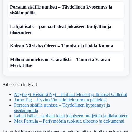
Porsaan sisäfile uunissa – Täydellinen kypsennys ja
sisälämpötila
Lahjat isälle – parhaat ideat jokaiseen budjettiin ja
tilaisuuteen
Koiran Närästys Oireet – Tunnista ja Hoida Kotona
Milloin ummetus on vaarallista – Tunnista Vaaran
Merkit Itse
Aiheeseen liittyvät
Näyttelyt Helsinki Nyt – Parhaat Museot ja Ilmaiset Galleriat
Jarno Elg – Hyvinkään paloittelusurman päätekijä
Porsaan sisäfile uunissa – Täydellinen kypsennys ja
sisälämpötila
Lahjat isälle – parhaat ideat jokaiseen budjettiin ja tilaisuuteen
Max Perttula – Parfymöörin tuoksut, ulosotto ja dokumentti
Laura Arffman on suomalainen urheilutoimittaja, tuottaja ja kirjailija,