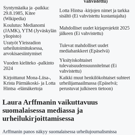
vahvistettu)
Syntymäaika ja -paikka:
Lotta Hintsa -kirjojen nimet ja tarkka
29.8.1985, Kitee
sisältö (Ei vahvistettu kustantajalta)
(Wikipedia)
Koulutus: Medianomi
Mahdolliset uudet kirjaprojektit 2025
(JAMK), YTM (Jyväskylän
jälkeen (Ei vahvistettu)
yliopisto)
Uratyöt Yleisradion
Tulevat mahdolliset uudet
urheilutoimituksessa,
mediahankkeet (Epäselvä)
arvokisaesiintymiset
Yksityiskohtaiset
Vuoden kieliteko -palkinto
tulevaisuudensuunnitelmat (Ei
2024
vahvistettu)
Kirjoittanut Mona-Liisa-,
Kaikki muut henkilökohtaiset suhteet
Krista Pärmäkoski- ja Lotta
urheilijamaailmassa (Epäselvä;
Hintsa -elämäkertoja
perustuvat julkiseen tietoon)
Laura Arffmanin vaikuttavuus
suomalaisessa mediassa ja
urheilukirjoittamisessa
Arffmanin panos näkyy suomalaisessa urheilujournalismissa