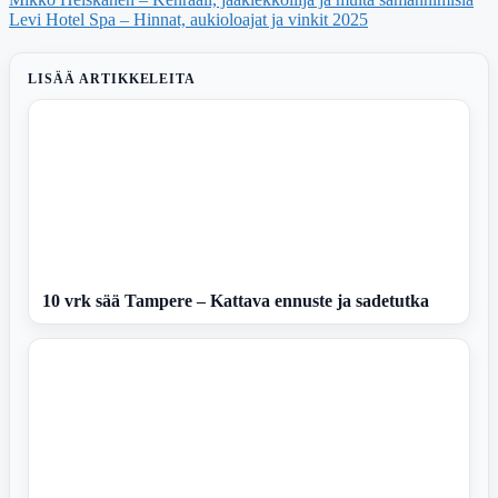
Levi Hotel Spa – Hinnat, aukioloajat ja vinkit 2025
LISÄÄ ARTIKKELEITA
10 vrk sää Tampere – Kattava ennuste ja sadetutka