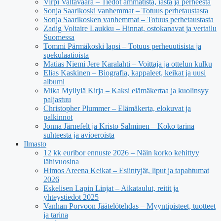
Virpi Valtavaara – Tiedot ammatista, iästä ja perheestä
Sonja Saarikoski vanhemmat – Totuus perhetaustasta
Sonja Saarikosken vanhemmat – Totuus perhetaustasta
Zadig Voltaire Laukku – Hinnat, ostokanavat ja vertailu
Suomessa
Tommi Pärmäkoski lapsi – Totuus perheuutisista ja
spekulaatioista
Matias Niemi Jere Karalahti – Voittaja ja ottelun kulku
Elias Kaskinen – Biografia, kappaleet, keikat ja uusi
albumi
Mika Myllylä Kirja – Kaksi elämäkertaa ja kuolinsyy
paljastuu
Christopher Plummer – Elämäkerta, elokuvat ja
palkinnot
Jonna Järnefelt ja Kristo Salminen – Koko tarina
suhteesta ja avioeroista
Ilmasto
12 kk euribor ennuste 2026 – Näin korko kehittyy
lähivuosina
Himos Areena Keikat – Esiintyjät, liput ja tapahtumat
2026
Eskelisen Lapin Linjat – Aikataulut, reitit ja
yhteystiedot 2025
Vanhan Porvoon Jäätelötehdas – Myyntipisteet, tuotteet
ja tarina