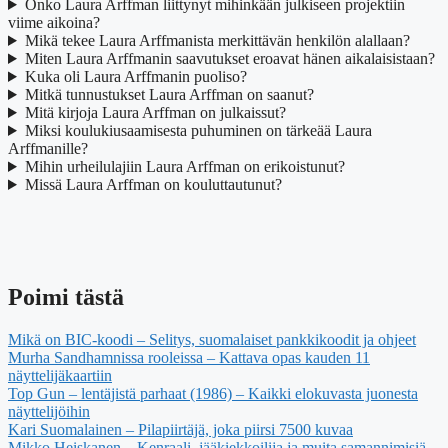
Onko Laura Arffman liittynyt mihinkään julkiseen projektiin
viime aikoina?
Mikä tekee Laura Arffmanista merkittävän henkilön alallaan?
Miten Laura Arffmanin saavutukset eroavat hänen aikalaisistaan?
Kuka oli Laura Arffmanin puoliso?
Mitkä tunnustukset Laura Arffman on saanut?
Mitä kirjoja Laura Arffman on julkaissut?
Miksi koulukiusaamisesta puhuminen on tärkeää Laura
Arffmanille?
Mihin urheilulajiin Laura Arffman on erikoistunut?
Missä Laura Arffman on kouluttautunut?
Poimi tästä
Mikä on BIC-koodi – Selitys, suomalaiset pankkikoodit ja ohjeet
Murha Sandhamnissa rooleissa – Kattava opas kauden 11
näyttelijäkaartiin
Top Gun – lentäjistä parhaat (1986) – Kaikki elokuvasta juonesta
näyttelijöihin
Kari Suomalainen – Pilapiirtäjä, joka piirsi 7500 kuvaa
Mikko Heiskanen – Kenraali, jääkiekkoilija ja muita samannimisiä