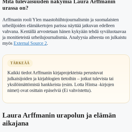
Mitä tulevaisuuden näkymiä Laura Arffmanin
urassa on?
Arffmanin rooli Ylen maastohiihtojournalismin ja suomalaisten
urheilijoiden elämäkertojen parissa näyttää jatkuvan edelleen
vahvana. Kentällä arvostetaan hänen kykyään tehdä syväluotaavaa
ja monitieteistä urheilujournalismia. Analyysia aiheesta on julkaistu
myös
External Source 2
.
TÄRKEÄÄ
Kaikki tiedot Arffmanin kirjaprojekteista perustuvat
julkaisijoiden ja kirjablogien tietoihin – jotkut tulevista tai
yksilöimättömistä hankkeista (esim. Lotta Hintsa -kirjojen
nimet) ovat osittain epäselviä (Ei vahvistettu).
Laura Arffmanin urapolun ja elämän
aikajana