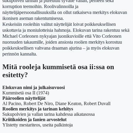
sukupolven tarinan ja pureutuu syvälle vallan, perheen sekä
korruption teemoihin. Roolivalinnoilla ja
näyttelijäpersoonallisuuksilla on ollut ratkaiseva merkitys elokuvan
ikonisen aseman rakentumisessa.
Keskeisiin rooleihin valitut näyttelijät loivat poikkeuksellisen
uskottavia ja moniulotteisia hahmoja. Elokuvan tarina rakentuu sekä
Michael Corleonen nykyajan juonikuvioille että Vito Corleonen
nuoruuden takaumille, joiden ansiosta roolien merkitys korostuu
poikkeuksellisen vahvana draaman ajurina – ja myös elokuvan
perinnön kannalta.
Mitä rooleja kummisetä osa ii:ssa on
esitetty?
Elokuvan nimi ja julkaisuvuosi
Kummisetä osa II (1974)
Pääroolien näyttelijät
Al Pacino, Robert De Niro, Diane Keaton, Robert Duvall
Roolien merkitys ja tarinan kehitys
Sukupolvien ja vallan tarina kahdessa aikatasossa
Kriitikoiden ja fanien arvostelut
Ylistetty mestariteos, useita palkintoja