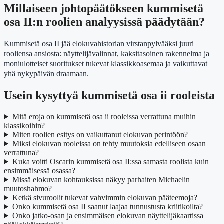
Millaiseen johtopäätökseen kummisetä
osa II:n roolien analyysissä päädytään?
Kummisetä osa II jää elokuvahistorian virstanpylvääksi juuri
rooliensa ansiosta: näyttelijävalinnat, kaksitasoinen rakennelma ja
moniulotteiset suoritukset tukevat klassikkoasemaa ja vaikuttavat
yhä nykypäivän draamaan.
Usein kysyttyä kummisetä osa ii rooleista
Mitä eroja on kummisetä osa ii rooleissa verrattuna muihin
klassikoihin?
Miten roolien esitys on vaikuttanut elokuvan perintöön?
Miksi elokuvan rooleissa on tehty muutoksia edelliseen osaan
verrattuna?
Kuka voitti Oscarin kummisetä osa II:ssa samasta roolista kuin
ensimmäisessä osassa?
Missä elokuvan kohtauksissa näkyy parhaiten Michaelin
muutoshahmo?
Ketkä sivuroolit tukevat vahvimmin elokuvan pääteemoja?
Onko kummisetä osa II saanut laajaa tunnustusta kriitikoilta?
Onko jatko-osan ja ensimmäisen elokuvan näyttelijäkaartissa