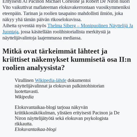
Erityisesti Al Pacinon Michael Corleone ja Robert De Niron nuori
Vito vaikuttivat mafiateeman elokuvakerrontaan vuosikymmeniksi
eteenpäin. Tarinan ja roolien tasapaino mahdollisti ilmiön, joka
näkyy yhä tämän päivän rikoselokuvissa.
Aihetta syventää myös
Thelma Siberg – Monipuolinen Näyttelijä Ja
Juontaja
, jossa käsitellään roolihistoriallista merkitystä ja
näyttelijävalintoja laajemmassa mediassa.
Mitkä ovat tärkeimmät lähteet ja
kriittiset näkemykset kummisetä osa II:n
roolien analyysista?
Virallinen
Wikipedia-lähde
dokumentoi
näyttelijävalinnat ja elokuvan palkintohistorian
luotettavasti.
Wikipedia
Elokuvantaikaa-blogi tarjoaa näkyvän
kriitikkonäkökulman, ylistäen erityisesti Pacinon ja De
Niron näyttelijätyötä sekä elokuvan psykologista
rikkautta.
Elokuvantaikaa-blogi