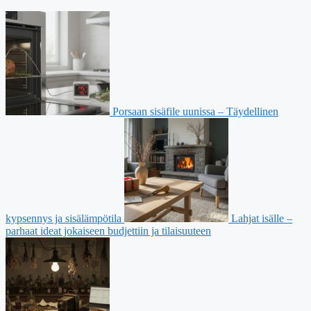
Porsaan sisäfile uunissa – Täydellinen
kypsennys ja sisälämpötila
Lahjat isälle –
parhaat ideat jokaiseen budjettiin ja tilaisuuteen