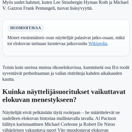
Myös uudet hahmot, kuten Lee Strasbergin Hyman Roth ja Michael
V. Gazzon Frank Pentangeli, tuovat lisäsyvyyttä.
HUOMIOITAVAA
Monet ensimmäisen osan näyttelijät palasivat jatko-osaan, mikä
toi elokuvan tarinaan luontevaa jatkuvuutta
Wikipedia
.
Toisin kuin useissa muissa rikoselokuvissa, kummisetä osa II:n roolit
syventävät perhedraaman ja vallan ristiriitoja kahden aikakauden
kautta.
Kuinka näyttelijäsuoritukset vaikuttavat
elokuvan menestykseen?
Näyttelijät eivät pelkästään täytä roolejaan – he määrittelevät ne
uudelleen elokuvan historiaa mullistavalla tavalla. Al Pacinon
hillityn karismaattinen Michael Corleone ja Robert De Niron
vähäeleisen vakuuttava nuori Vito muodostavat elokuvan