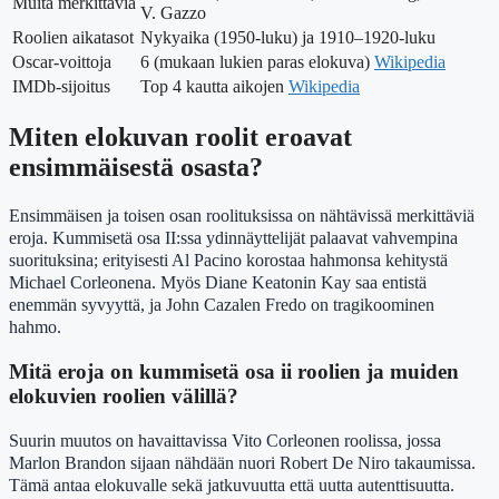
Muita merkittäviä
V. Gazzo
Roolien aikatasot
Nykyaika (1950-luku) ja 1910–1920-luku
Oscar-voittoja
6 (mukaan lukien paras elokuva)
Wikipedia
IMDb-sijoitus
Top 4 kautta aikojen
Wikipedia
Miten elokuvan roolit eroavat
ensimmäisestä osasta?
Ensimmäisen ja toisen osan roolituksissa on nähtävissä merkittäviä
eroja. Kummisetä osa II:ssa ydinnäyttelijät palaavat vahvempina
suorituksina; erityisesti Al Pacino korostaa hahmonsa kehitystä
Michael Corleonena. Myös Diane Keatonin Kay saa entistä
enemmän syvyyttä, ja John Cazalen Fredo on tragikoominen
hahmo.
Mitä eroja on kummisetä osa ii roolien ja muiden
elokuvien roolien välillä?
Suurin muutos on havaittavissa Vito Corleonen roolissa, jossa
Marlon Brandon sijaan nähdään nuori Robert De Niro takaumissa.
Tämä antaa elokuvalle sekä jatkuvuutta että uutta autenttisuutta.