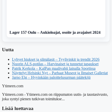
Lager 157 Oulu – Aukioloajat, osoite ja avajaiset 2024
Uutta
Lyhyet hiukset ja silmälasit – Tyylivinkit ja trendit 2026
Nuorin ALS-potilas – Harvinaiset ja tunnetut tapaukset
Patrik Kerkola – KalPan maalivahti lainalla Sportissa
Näyttelyt Helsinki Nyt – Parhaat Museot ja Ilmaiset Galleriat
Jarno Elg – Hyvinkään paloittelusurman päätekijä
Ytimeen.com
Ytimeen.com - Ytimeen.com on riippumaton uutis- ja taustasivusto,
joka syntyi pienen tutkivan toimitukse...
Lisää luettavaa