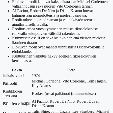
Elokuvan roolit kattavat kaksi aikatasoa: Michael Corleonen
valtaannousun sekä nuoren Vito Corleonen tarinan.
Al Pacino, Robert De Niro ja Diane Keaton luovat
hahmoistaan moniulotteisia ja mieleenpainuvia.
Roolit tukevat perhedraaman ja vallankäytön teemaa
ainutlaatuisella tavalla.
Roolitus eroaa vuosikymmenen muista rikoselokuvista
rohkealla sukupolvien välisellä rakenteella.
Kummisetä osa II on sekä kriitikoiden että yleisön mielestä
ikoninen draama.
Elokuvan roolit ovat saaneet tunnustusta Oscar-voitoilla ja
ehdokkuuksilla.
Kulttuurinen vaikutus näkyy edelleen rikoselokuvien
kerronnassa.
Fakta
Tieto
Julkaisuvuosi
1974
Michael Corleone, Vito Corleone, Tom Hagen,
Pääroolit
Kay Adams
Kriitikkojen
Korkea (useat palkinnot ja tunnustukset)
arvosana
Al Pacino, Robert De Niro, Robert Duvall,
Pääosien esittäjät
Diane Keaton
Talia Shire, John Cazale, Lee Strasberg, Michael