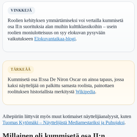
VINKKEJÄ
Roolien kehityksen ymmärtämiseksi voi vertailla kummisetä
osa II:n suorituksia alan muihin kulttiklassikoihin – usein
roolien moniulotteisuus on syy elokuvan pysyvään
vaikutukseen
Elokuvantaikaa-blogi
.
TÄRKEÄÄ
Kummisetä osa II:ssa De Niron Oscar on ainoa tapaus, jossa
kaksi näyttelijää on palkittu samasta roolista, painottaen
roolituksen historiallista merkitystä
Wikipedia
.
Aihepiiriin liittyvät myös muut kotimaiset näyttelijäanalyysit, kuten
Tuomas Kytömäki – Näyttelijästä Mediamestariksi ja Puhujaksi
.
Millainen oli kummisetä osa II:n