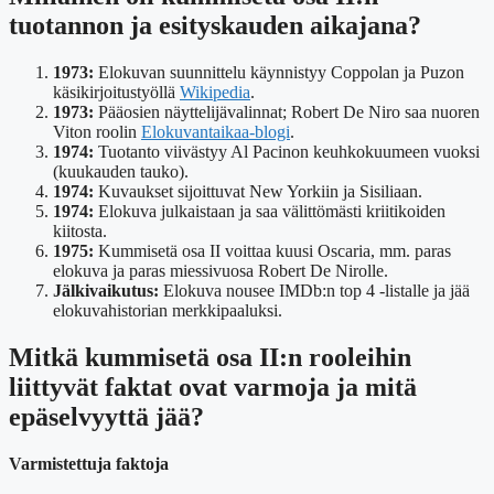
tuotannon ja esityskauden aikajana?
1973:
Elokuvan suunnittelu käynnistyy Coppolan ja Puzon
käsikirjoitustyöllä
Wikipedia
.
1973:
Pääosien näyttelijävalinnat; Robert De Niro saa nuoren
Viton roolin
Elokuvantaikaa-blogi
.
1974:
Tuotanto viivästyy Al Pacinon keuhkokuumeen vuoksi
(kuukauden tauko).
1974:
Kuvaukset sijoittuvat New Yorkiin ja Sisiliaan.
1974:
Elokuva julkaistaan ja saa välittömästi kriitikoiden
kiitosta.
1975:
Kummisetä osa II voittaa kuusi Oscaria, mm. paras
elokuva ja paras miessivuosa Robert De Nirolle.
Jälkivaikutus:
Elokuva nousee IMDb:n top 4 -listalle ja jää
elokuvahistorian merkkipaaluksi.
Mitkä kummisetä osa II:n rooleihin
liittyvät faktat ovat varmoja ja mitä
epäselvyyttä jää?
Varmistettuja faktoja