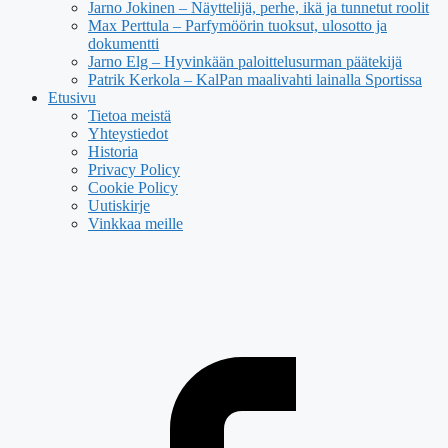
Jarno Jokinen – Näyttelijä, perhe, ikä ja tunnetut roolit
Max Perttula – Parfymöörin tuoksut, ulosotto ja
dokumentti
Jarno Elg – Hyvinkään paloittelusurman päätekijä
Patrik Kerkola – KalPan maalivahti lainalla Sportissa
Etusivu
Tietoa meistä
Yhteystiedot
Historia
Privacy Policy
Cookie Policy
Uutiskirje
Vinkkaa meille