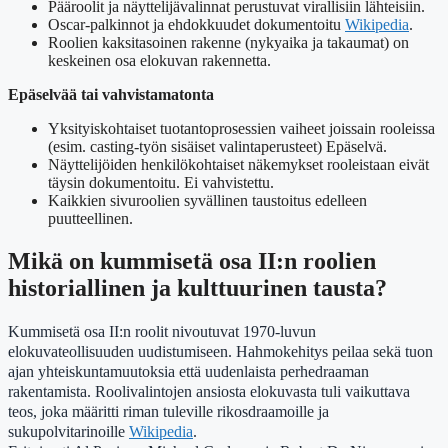
Pääroolit ja näyttelijävalinnat perustuvat virallisiin lähteisiin.
Oscar-palkinnot ja ehdokkuudet dokumentoitu
Wikipedia
.
Roolien kaksitasoinen rakenne (nykyaika ja takaumat) on
keskeinen osa elokuvan rakennetta.
Epäselvää tai vahvistamatonta
Yksityiskohtaiset tuotantoprosessien vaiheet joissain rooleissa
(esim. casting-työn sisäiset valintaperusteet) Epäselvä.
Näyttelijöiden henkilökohtaiset näkemykset rooleistaan eivät
täysin dokumentoitu. Ei vahvistettu.
Kaikkien sivuroolien syvällinen taustoitus edelleen
puutteellinen.
Mikä on kummisetä osa II:n roolien
historiallinen ja kulttuurinen tausta?
Kummisetä osa II:n roolit nivoutuvat 1970-luvun
elokuvateollisuuden uudistumiseen. Hahmokehitys peilaa sekä tuon
ajan yhteiskuntamuutoksia että uudenlaista perhedraaman
rakentamista. Roolivalintojen ansiosta elokuvasta tuli vaikuttava
teos, joka määritti riman tuleville rikosdraamoille ja
sukupolvitarinoille
Wikipedia
.