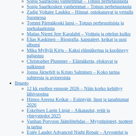
Sonja Saarikoski vanhemmat – Totuus perhetaustasta
Sonja Saarikosken vanhemmat – Totuus perhetaustasta
Zadig Voltaire Laukku – Hinnat, ostokanavat ja vertailu
Suomessa
Tommi Pärmäkoski lapsi – Totuus perheuutisista ja
spekulaatioista
Matias Niemi Jere Karalahti – Voittaja ja ottelun kulku
Elias Kaskinen – Biografia, kappaleet, keikat ja uusi
albumi
Mika Myllylä Kirja – Kaksi elämäkertaa ja kuolinsyy
paljastuu
Christopher Plummer – Elämäkerta, elokuvat ja
palkinnot
Jonna Järnefelt ja Kristo Salminen – Koko tarina
suhteesta ja avioeroista
Ilmasto
12 kk euribor ennuste 2026 – Näin korko kehittyy
lähivuosina
Himos Areena Keikat – Esiintyjät, liput ja tapahtumat
2026
Eskelisen Lapin Linjat – Aikataulut, reitit ja
yhteystiedot 2025
Vanhan Porvoon Jäätelötehdas – Myyntipisteet, tuotteet
ja tarina
Estée Lauder Advanced Night Repair – Arvostelut ja