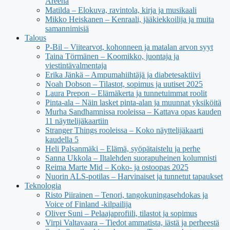
Areena
Matilda – Elokuva, ravintola, kirja ja musikaali
Mikko Heiskanen – Kenraali, jääkiekkoilija ja muita
samannimisiä
Talous
P-Bil – Viitearvot, kohonneen ja matalan arvon syyt
Taina Törmänen – Koomikko, juontaja ja
viestintävalmentaja
Erika Jänkä – Ampumahiihtäjä ja diabetesaktiivi
Noah Dobson – Tilastot, sopimus ja uutiset 2025
Laura Prepon – Elämäkerta ja tunnetuimmat roolit
Pinta-ala – Näin lasket pinta-alan ja muunnat yksiköitä
Murha Sandhamnissa rooleissa – Kattava opas kauden
11 näyttelijäkaartiin
Stranger Things rooleissa – Koko näyttelijäkaarti
kaudella 5
Heli Palsanmäki – Elämä, syöpätaistelu ja perhe
Sanna Ukkola – Iltalehden suorapuheinen kolumnisti
Reima Marte Mid – Koko- ja ostoopas 2025
Nuorin ALS-potilas – Harvinaiset ja tunnetut tapaukset
Teknologia
Risto Piirainen – Tenori, tangokuningasehdokas ja
Voice of Finland -kilpailija
Oliver Suni – Pelaajaprofiili, tilastot ja sopimus
Virpi Valtavaara – Tiedot ammatista, iästä ja perheestä