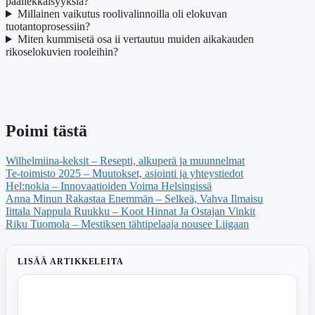
päällekkäisyyksiä?
Millainen vaikutus roolivalinnoilla oli elokuvan
tuotantoprosessiin?
Miten kummisetä osa ii vertautuu muiden aikakauden
rikoselokuvien rooleihin?
Poimi tästä
Wilhelmiina-keksit – Resepti, alkuperä ja muunnelmat
Te-toimisto 2025 – Muutokset, asiointi ja yhteystiedot
Hel:nokia – Innovaatioiden Voima Helsingissä
Anna Minun Rakastaa Enemmän – Selkeä, Vahva Ilmaisu
Iittala Nappula Ruukku – Koot Hinnat Ja Ostajan Vinkit
Riku Tuomola – Mestiksen tähtipelaaja nousee Liigaan
LISÄÄ ARTIKKELEITA