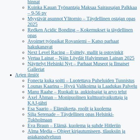
hinnat
Kuinka Kauan Työnantaja Maksaa Sairausajan Palkkaa
– 9-56 pv
Myytävät asunnot Ylitornio – Täydellinen ostajan opas
2025
Redken Acidic Bonding – Kokemukset ja täydellinen
opas
Avoimet työpaikat Rovaniemi – Katso parhaat
hakukanavat
Next Level Racing – Esittely, mallit ja ostovinkit
Vertaa Lainat – Näin Löydät Halvimman Lainan 2025
Näyttelyt Helsinki Nyt – Parhaat Museot ja Ilmaiset
Galleriat
Arjen ilmiöt
Fonecta kuka soitti – Luotettava Puheluiden Tunnistus
Lounas Kaarina – Hyvä Valikoima ja Laadukas Palvelu
Manu Raahe – Ruokali ta, aukioloajat ja arvo telut
Axel Åhman – Monipuolinen kulttuurivaikuttaja ja
KAJ-tähti
Esa Saario – Elämäkerta, roolit ja kuolema
Silja Serenade – Täydellinen opas Helsinki-
Tukholmaan
Eva Braun – Elämä, kuolema ja suhde Hitleriin
Alma Media – Ohjeet kirjautumiseen, tilauksiin ja
asiakaspalveluun