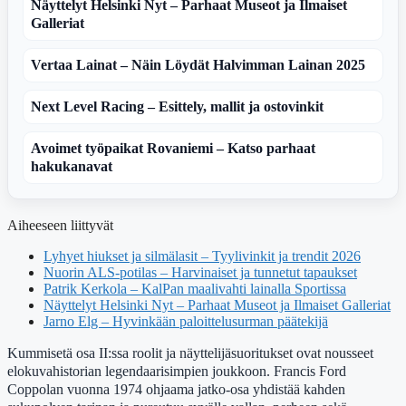
Näyttelyt Helsinki Nyt – Parhaat Museot ja Ilmaiset
Galleriat
Vertaa Lainat – Näin Löydät Halvimman Lainan 2025
Next Level Racing – Esittely, mallit ja ostovinkit
Avoimet työpaikat Rovaniemi – Katso parhaat
hakukanavat
Aiheeseen liittyvät
Lyhyet hiukset ja silmälasit – Tyylivinkit ja trendit 2026
Nuorin ALS-potilas – Harvinaiset ja tunnetut tapaukset
Patrik Kerkola – KalPan maalivahti lainalla Sportissa
Näyttelyt Helsinki Nyt – Parhaat Museot ja Ilmaiset Galleriat
Jarno Elg – Hyvinkään paloittelusurman päätekijä
Kummisetä osa II:ssa roolit ja näyttelijäsuoritukset ovat nousseet
elokuvahistorian legendaarisimpien joukkoon. Francis Ford
Coppolan vuonna 1974 ohjaama jatko-osa yhdistää kahden