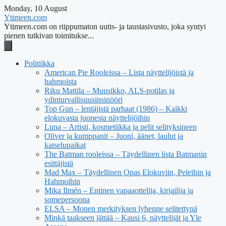
Monday, 10 August
Ytimeen.com
Ytimeen.com on riippumaton uutis- ja taustasivusto, joka syntyi
pienen tutkivan toimitukse...
Politiikka
American Pie Rooleissa – Lista näyttelijöistä ja
hahmoista
Riku Mattila – Muusikko, ALS-potilas ja
ydinturvallisuusinsinööri
Top Gun – lentäjistä parhaat (1986) – Kaikki
elokuvasta juonesta näyttelijöihin
Luna – Artisti, kosmetiikka ja pelit selityksineen
Oliver ja kumppanit – Juoni, äänet, laulut ja
katselupaikat
The Batman rooleissa – Täydellinen lista Batmanin
esittäjistä
Mad Max – Täydellinen Opas Elokuviin, Peleihin ja
Hahmoihin
Mika Ilmén – Entinen vapaaottelija, kirjailija ja
somepersoona
ELSA – Monen merkityksen lyhenne selitettynä
Minkä taakseen jättää – Kausi 6, näyttelijät ja Yle