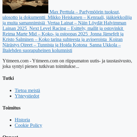
Max Perttula – Parfymöörin tuoksut,
ulosotto ja dokumentti
Mikko Heiskanen – Kenraali, jääkiekkoilija
ja muita samannimisiä
Vertaa Lainat – Näin Löydät Halvimman
Lainan 2025
Next Level Racing – Esittely, mallit ja ostovinkit
Reima Marte Mid – Koko- ja ostoopas 2025
Jonna Järnefelt ja
Kristo Salminen – Koko tarina suhteesta ja avioeroista
Koiran
Närästys Oireet – Tunnista ja Hoida Kotona
Sanna Ukkola –
Iltalehden suorapuheinen kolumnisti
Ytimeen.com - Ytimeen.com on riippumaton uutis- ja taustasivusto,
joka syntyi pienen tutkivan toimitukse...
Tutki
Tietoa meistä
Yhteystiedot
Toimitus
Historia
Cookie Policy