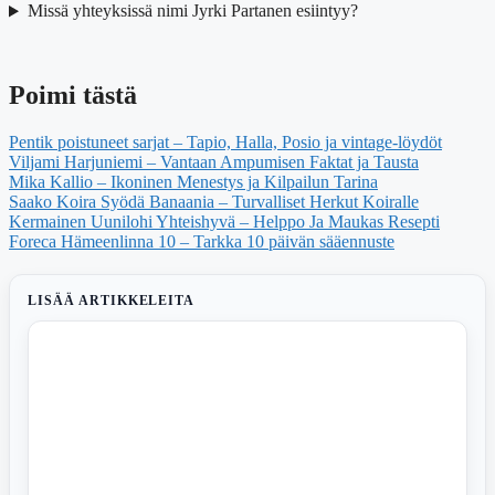
Missä yhteyksissä nimi Jyrki Partanen esiintyy?
Poimi tästä
Pentik poistuneet sarjat – Tapio, Halla, Posio ja vintage-löydöt
Viljami Harjuniemi – Vantaan Ampumisen Faktat ja Tausta
Mika Kallio – Ikoninen Menestys ja Kilpailun Tarina
Saako Koira Syödä Banaania – Turvalliset Herkut Koiralle
Kermainen Uunilohi Yhteishyvä – Helppo Ja Maukas Resepti
Foreca Hämeenlinna 10 – Tarkka 10 päivän sääennuste
LISÄÄ ARTIKKELEITA