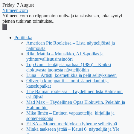
Friday, 7 August
Ytimeen.com
Ytimeen.com on riippumaton uutis- ja taustasivusto, joka syntyi
pienen tutkivan toimitukse...
Politiikka
American Pie Rooleissa – Lista näyttelijöistä ja
hahmoista
Riku Mattila – Muusikko, ALS-potilas ja
ydinturvallisuusinsinööri
Top Gun – lentäjistä parhaat (1986) – Kaikki
elokuvasta juonesta näyttelijöihin
Luna – Artisti, kosmetiikka ja pelit selityksineen
Oliver ja kumppanit – Juoni, äänet, laulut ja
katselupaikat
The Batman rooleissa – Täydellinen lista Batmanin
esittäjistä
Mad Max – Täydellinen Opas Elokuviin, Peleihin ja
Hahmoihin
Mika Ilmén – Entinen vapaaottelija, kirjailija ja
somepersoona
ELSA – Monen merkityksen lyhenne selitettynä
Minkä taakseen jättää – Kausi 6, näyttelijät ja Yle