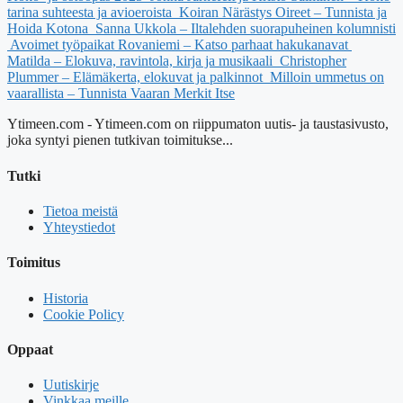
tarina suhteesta ja avioeroista
Koiran Närästys Oireet – Tunnista ja
Hoida Kotona
Sanna Ukkola – Iltalehden suorapuheinen kolumnisti
Avoimet työpaikat Rovaniemi – Katso parhaat hakukanavat
Matilda – Elokuva, ravintola, kirja ja musikaali
Christopher
Plummer – Elämäkerta, elokuvat ja palkinnot
Milloin ummetus on
vaarallista – Tunnista Vaaran Merkit Itse
Ytimeen.com - Ytimeen.com on riippumaton uutis- ja taustasivusto,
joka syntyi pienen tutkivan toimitukse...
Tutki
Tietoa meistä
Yhteystiedot
Toimitus
Historia
Cookie Policy
Oppaat
Uutiskirje
Vinkkaa meille