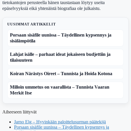
tietokantojen perusteella hänen taustastaan löytyy useita
epäselvyyksiä eikä yhtenäistä biografiaa ole julkaistu.
UUSIMMAT ARTIKKELIT
Porsaan sisäfile uunissa – Täydellinen kypsennys ja
sisälämpötila
Lahjat isälle – parhaat ideat jokaiseen budjettiin ja
tilaisuuteen
Koiran Närästys Oireet – Tunnista ja Hoida Kotona
Milloin ummetus on vaarallista – Tunnista Vaaran
Merkit Itse
Aiheeseen liittyvät
Jarno Elg – Hyvinkään paloittelusurman päätekijä
Porsaan sisäfile uunissa – Täydellinen kypsennys ja