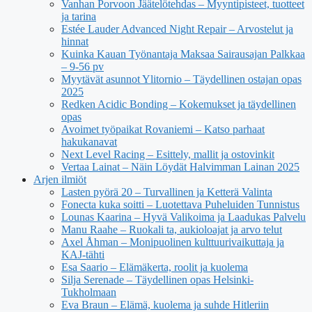
Vanhan Porvoon Jäätelötehdas – Myyntipisteet, tuotteet
ja tarina
Estée Lauder Advanced Night Repair – Arvostelut ja
hinnat
Kuinka Kauan Työnantaja Maksaa Sairausajan Palkkaa
– 9-56 pv
Myytävät asunnot Ylitornio – Täydellinen ostajan opas
2025
Redken Acidic Bonding – Kokemukset ja täydellinen
opas
Avoimet työpaikat Rovaniemi – Katso parhaat
hakukanavat
Next Level Racing – Esittely, mallit ja ostovinkit
Vertaa Lainat – Näin Löydät Halvimman Lainan 2025
Arjen ilmiöt
Lasten pyörä 20 – Turvallinen ja Ketterä Valinta
Fonecta kuka soitti – Luotettava Puheluiden Tunnistus
Lounas Kaarina – Hyvä Valikoima ja Laadukas Palvelu
Manu Raahe – Ruokali ta, aukioloajat ja arvo telut
Axel Åhman – Monipuolinen kulttuurivaikuttaja ja
KAJ-tähti
Esa Saario – Elämäkerta, roolit ja kuolema
Silja Serenade – Täydellinen opas Helsinki-
Tukholmaan
Eva Braun – Elämä, kuolema ja suhde Hitleriin