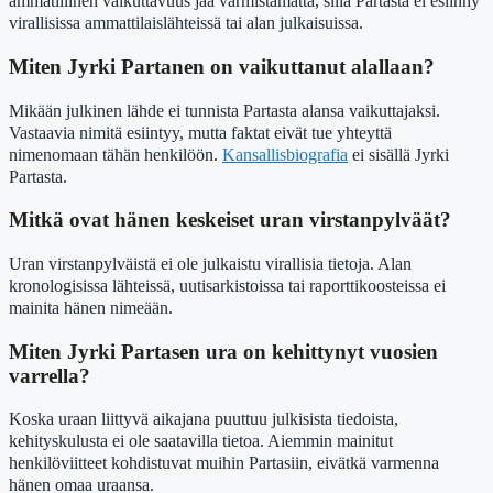
ammatillinen vaikuttavuus jää varmistamatta, sillä Partasta ei esiinny
virallisissa ammattilaislähteissä tai alan julkaisuissa.
Miten Jyrki Partanen on vaikuttanut alallaan?
Mikään julkinen lähde ei tunnista Partasta alansa vaikuttajaksi.
Vastaavia nimitä esiintyy, mutta faktat eivät tue yhteyttä
nimenomaan tähän henkilöön.
Kansallisbiografia
ei sisällä Jyrki
Partasta.
Mitkä ovat hänen keskeiset uran virstanpylväät?
Uran virstanpylväistä ei ole julkaistu virallisia tietoja. Alan
kronologisissa lähteissä, uutisarkistoissa tai raporttikoosteissa ei
mainita hänen nimeään.
Miten Jyrki Partasen ura on kehittynyt vuosien
varrella?
Koska uraan liittyvä aikajana puuttuu julkisista tiedoista,
kehityskulusta ei ole saatavilla tietoa. Aiemmin mainitut
henkilöviitteet kohdistuvat muihin Partasiin, eivätkä varmenna
hänen omaa uraansa.