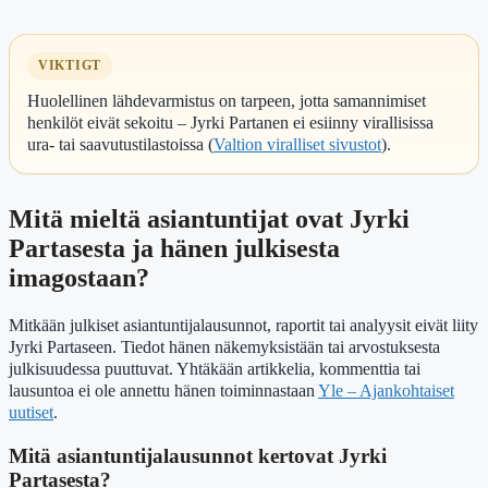
VIKTIGT
Huolellinen lähdevarmistus on tarpeen, jotta samannimiset
henkilöt eivät sekoitu – Jyrki Partanen ei esiinny virallisissa
ura- tai saavutustilastoissa (
Valtion viralliset sivustot
).
Mitä mieltä asiantuntijat ovat Jyrki
Partasesta ja hänen julkisesta
imagostaan?
Mitkään julkiset asiantuntijalausunnot, raportit tai analyysit eivät liity
Jyrki Partaseen. Tiedot hänen näkemyksistään tai arvostuksesta
julkisuudessa puuttuvat. Yhtäkään artikkelia, kommenttia tai
lausuntoa ei ole annettu hänen toiminnastaan
Yle – Ajankohtaiset
uutiset
.
Mitä asiantuntijalausunnot kertovat Jyrki
Partasesta?