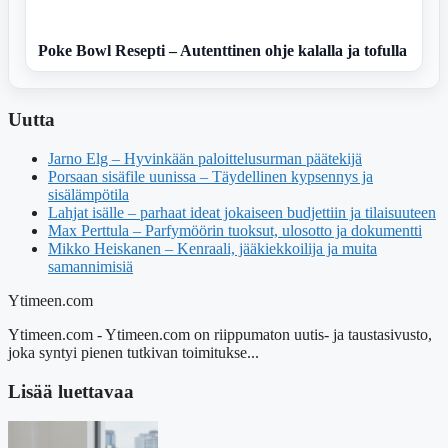
Poke Bowl Resepti – Autenttinen ohje kalalla ja tofulla
Uutta
Jarno Elg – Hyvinkään paloittelusurman päätekijä
Porsaan sisäfile uunissa – Täydellinen kypsennys ja
sisälämpötila
Lahjat isälle – parhaat ideat jokaiseen budjettiin ja tilaisuuteen
Max Perttula – Parfymöörin tuoksut, ulosotto ja dokumentti
Mikko Heiskanen – Kenraali, jääkiekkoilija ja muita
samannimisiä
Ytimeen.com
Ytimeen.com - Ytimeen.com on riippumaton uutis- ja taustasivusto,
joka syntyi pienen tutkivan toimitukse...
Lisää luettavaa