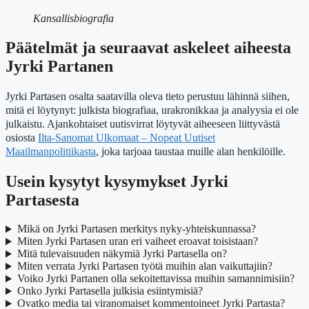
Kansallisbiografia
Päätelmät ja seuraavat askeleet aiheesta
Jyrki Partanen
Jyrki Partasen osalta saatavilla oleva tieto perustuu lähinnä siihen,
mitä ei löytynyt: julkista biografiaa, urakronikkaa ja analyysia ei ole
julkaistu. Ajankohtaiset uutisvirrat löytyvät aiheeseen liittyvästä
osiosta
Ilta-Sanomat Ulkomaat – Nopeat Uutiset
Maailmanpolitiikasta
, joka tarjoaa taustaa muille alan henkilöille.
Usein kysytyt kysymykset Jyrki
Partasesta
Mikä on Jyrki Partasen merkitys nyky-yhteiskunnassa?
Miten Jyrki Partasen uran eri vaiheet eroavat toisistaan?
Mitä tulevaisuuden näkymiä Jyrki Partasella on?
Miten verrata Jyrki Partasen työtä muihin alan vaikuttajiin?
Voiko Jyrki Partanen olla sekoitettavissa muihin samannimisiin?
Onko Jyrki Partasella julkisia esiintymisiä?
Ovatko media tai viranomaiset kommentoineet Jyrki Partasta?