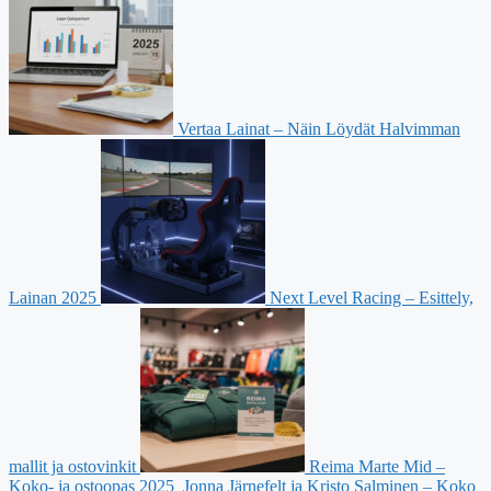
Vertaa Lainat – Näin Löydät Halvimman
Lainan 2025
Next Level Racing – Esittely,
mallit ja ostovinkit
Reima Marte Mid –
Koko- ja ostoopas 2025
Jonna Järnefelt ja Kristo Salminen – Koko