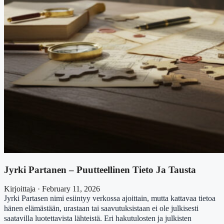
Jyrki Partanen – Puutteellinen Tieto Ja Tausta
Kirjoittaja · February 11, 2026
Jyrki Partasen nimi esiintyy verkossa ajoittain, mutta kattavaa tietoa
hänen elämästään, urastaan tai saavutuksistaan ei ole julkisesti
saatavilla luotettavista lähteistä. Eri hakutulosten ja julkisten