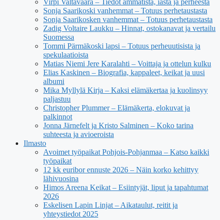
Virpi Valtavaara – Tiedot ammatista, iästä ja perheestä
Sonja Saarikoski vanhemmat – Totuus perhetaustasta
Sonja Saarikosken vanhemmat – Totuus perhetaustasta
Zadig Voltaire Laukku – Hinnat, ostokanavat ja vertailu
Suomessa
Tommi Pärmäkoski lapsi – Totuus perheuutisista ja
spekulaatioista
Matias Niemi Jere Karalahti – Voittaja ja ottelun kulku
Elias Kaskinen – Biografia, kappaleet, keikat ja uusi
albumi
Mika Myllylä Kirja – Kaksi elämäkertaa ja kuolinsyy
paljastuu
Christopher Plummer – Elämäkerta, elokuvat ja
palkinnot
Jonna Järnefelt ja Kristo Salminen – Koko tarina
suhteesta ja avioeroista
Ilmasto
Avoimet työpaikat Pohjois-Pohjanmaa – Katso kaikki
työpaikat
12 kk euribor ennuste 2026 – Näin korko kehittyy
lähivuosina
Himos Areena Keikat – Esiintyjät, liput ja tapahtumat
2026
Eskelisen Lapin Linjat – Aikataulut, reitit ja
yhteystiedot 2025