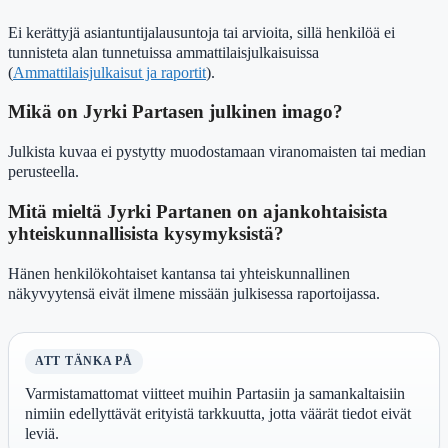
Ei kerättyjä asiantuntijalausuntoja tai arvioita, sillä henkilöä ei
tunnisteta alan tunnetuissa ammattilaisjulkaisuissa
(
Ammattilaisjulkaisut ja raportit
).
Mikä on Jyrki Partasen julkinen imago?
Julkista kuvaa ei pystytty muodostamaan viranomaisten tai median
perusteella.
Mitä mieltä Jyrki Partanen on ajankohtaisista
yhteiskunnallisista kysymyksistä?
Hänen henkilökohtaiset kantansa tai yhteiskunnallinen
näkyvyytensä eivät ilmene missään julkisessa raportoijassa.
ATT TÄNKA PÅ
Varmistamattomat viitteet muihin Partasiin ja samankaltaisiin
nimiin edellyttävät erityistä tarkkuutta, jotta väärät tiedot eivät
leviä.