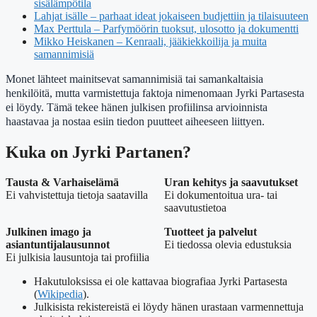
sisälämpötila
Lahjat isälle – parhaat ideat jokaiseen budjettiin ja tilaisuuteen
Max Perttula – Parfymöörin tuoksut, ulosotto ja dokumentti
Mikko Heiskanen – Kenraali, jääkiekkoilija ja muita
samannimisiä
Monet lähteet mainitsevat samannimisiä tai samankaltaisia
henkilöitä, mutta varmistettuja faktoja nimenomaan Jyrki Partasesta
ei löydy. Tämä tekee hänen julkisen profiilinsa arvioinnista
haastavaa ja nostaa esiin tiedon puutteet aiheeseen liittyen.
Kuka on Jyrki Partanen?
Tausta & Varhaiselämä
Uran kehitys ja saavutukset
Ei vahvistettuja tietoja saatavilla
Ei dokumentoitua ura- tai
saavutustietoa
Julkinen imago ja
Tuotteet ja palvelut
asiantuntijalausunnot
Ei tiedossa olevia edustuksia
Ei julkisia lausuntoja tai profiilia
Hakutuloksissa ei ole kattavaa biografiaa Jyrki Partasesta
(
Wikipedia
).
Julkisista rekistereistä ei löydy hänen urastaan varmennettuja