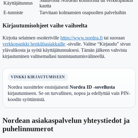
Saatavissa Nordean konttorista tai verkkopankin
Käyttäjätunnus
kautta
E-tunniste
Tarvitaan kolmansien osapuolten palveluihin
Kirjautumisohjeet vaihe vaiheelta
Kirjoita selaimen osoiteriville
https://www.nordea.fi
tai suoraan
verkkopankki henkilöasiakkaille
-sivulle. Valitse “Kirjaudu” sivun
ylävalikosta ja syötä käyttäjätunnuksesi. Tämän jälkeen vahvista
kirjautuminen valitsemallasi tunnistautumisvälineellä.
VINKKI KIRJAUTUMISEEN
Nordea suosittelee ensisijaisesti
Nordea ID -sovellusta
kirjautumiseen. Se on turvallinen, nopea ja edellyttää vain PIN-
koodin syöttämistä.
Nordean asiakaspalvelun yhteystiedot ja
puhelinnumerot