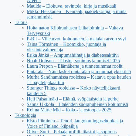
Areena
Matilda – Elokuva, ravintola, kirja ja musikaali
Mikko Heiskanen – Kenraali, jääkiekkoilija ja muita
samannimisiä
Talous
Hoitamaton Kilpirauhasen Liikatoiminta – Vakava
Terveysriski
P-Bil – Viitearvot, kohonneen ja matalan arvon syyt
Taina Törmänen – Koomikko, juontaja ja
viestintävalmentaja
Erika Jänkä – Ampumahiihtäjä ja diabetesaktiivi
Noah Dobson – Tilastot, sopimus ja uutiset 2025
Laura Prepon – Elämäkerta ja tunnetuimmat roolit
Pinta-ala – Näin lasket pinta-alan ja muunnat yksiköitä
Murha Sandhamnissa rooleissa – Kattava opas kauden
11 näyttelijäkaartiin
Stranger Things rooleissa – Koko näyttelijäkaarti
kaudella 5
Heli Palsanmäki – Elämä, syöpätaistelu ja perhe
Sanna Ukkola – Iltalehden suorapuheinen kolumnisti
Reima Marte Mid – Koko- ja ostoopas 2025
Teknologia
Risto Piirainen – Tenori, tangokuningasehdokas ja
Voice of Finland -kilpailija
Oliver Suni – Pelaajaprofiili, tilastot ja sopimus