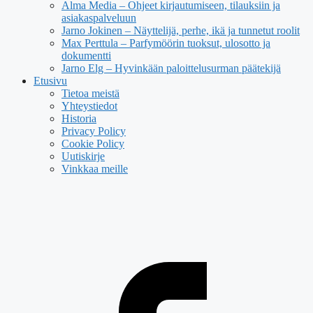
Alma Media – Ohjeet kirjautumiseen, tilauksiin ja
asiakaspalveluun
Jarno Jokinen – Näyttelijä, perhe, ikä ja tunnetut roolit
Max Perttula – Parfymöörin tuoksut, ulosotto ja
dokumentti
Jarno Elg – Hyvinkään paloittelusurman päätekijä
Etusivu
Tietoa meistä
Yhteystiedot
Historia
Privacy Policy
Cookie Policy
Uutiskirje
Vinkkaa meille