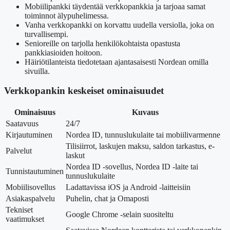
Mobiilipankki täydentää verkkopankkia ja tarjoaa samat
toiminnot älypuhelimessa.
Vanha verkkopankki on korvattu uudella versiolla, joka on
turvallisempi.
Senioreille on tarjolla henkilökohtaista opastusta
pankkiasioiden hoitoon.
Häiriötilanteista tiedotetaan ajantasaisesti Nordean omilla
sivuilla.
Verkkopankin keskeiset ominaisuudet
Ominaisuus
Kuvaus
Saatavuus
24/7
Kirjautuminen
Nordea ID, tunnuslukulaite tai mobiilivarmenne
Tilisiirrot, laskujen maksu, saldon tarkastus, e-
Palvelut
laskut
Nordea ID -sovellus, Nordea ID -laite tai
Tunnistautuminen
tunnuslukulaite
Mobiilisovellus
Ladattavissa iOS ja Android -laitteisiin
Asiakaspalvelu
Puhelin, chat ja Omaposti
Tekniset
Google Chrome -selain suositeltu
vaatimukset