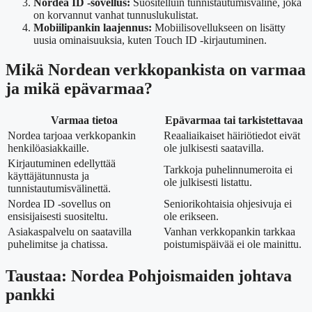
Nordea ID -sovellus:
Suositelluin tunnistautumisväline, joka
on korvannut vanhat tunnuslukulistat.
Mobiilipankin laajennus:
Mobiilisovellukseen on lisätty
uusia ominaisuuksia, kuten Touch ID -kirjautuminen.
Mikä Nordean verkkopankista on varmaa
ja mikä epävarmaa?
Varmaa tietoa
Epävarmaa tai tarkistettavaa
Nordea tarjoaa verkkopankin
Reaaliaikaiset häiriötiedot eivät
henkilöasiakkaille.
ole julkisesti saatavilla.
Kirjautuminen edellyttää
Tarkkoja puhelinnumeroita ei
käyttäjätunnusta ja
ole julkisesti listattu.
tunnistautumisvälinettä.
Nordea ID -sovellus on
Seniorikohtaisia ohjesivuja ei
ensisijaisesti suositeltu.
ole erikseen.
Asiakaspalvelu on saatavilla
Vanhan verkkopankin tarkkaa
puhelimitse ja chatissa.
poistumispäivää ei ole mainittu.
Taustaa: Nordea Pohjoismaiden johtava
pankki