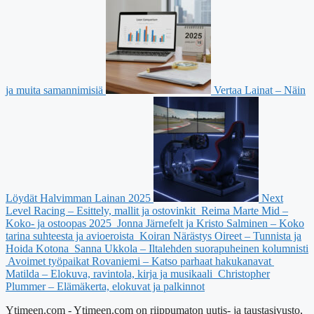
ja muita samannimisiä
Vertaa Lainat – Näin
Löydät Halvimman Lainan 2025
Next
Level Racing – Esittely, mallit ja ostovinkit
Reima Marte Mid –
Koko- ja ostoopas 2025
Jonna Järnefelt ja Kristo Salminen – Koko
tarina suhteesta ja avioeroista
Koiran Närästys Oireet – Tunnista ja
Hoida Kotona
Sanna Ukkola – Iltalehden suorapuheinen kolumnisti
Avoimet työpaikat Rovaniemi – Katso parhaat hakukanavat
Matilda – Elokuva, ravintola, kirja ja musikaali
Christopher
Plummer – Elämäkerta, elokuvat ja palkinnot
Ytimeen.com - Ytimeen.com on riippumaton uutis- ja taustasivusto,