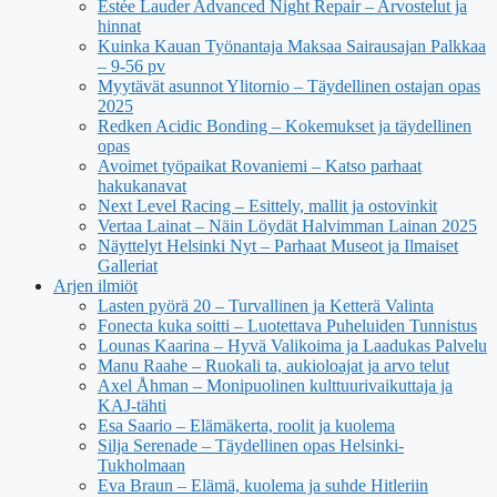
Estée Lauder Advanced Night Repair – Arvostelut ja
hinnat
Kuinka Kauan Työnantaja Maksaa Sairausajan Palkkaa
– 9-56 pv
Myytävät asunnot Ylitornio – Täydellinen ostajan opas
2025
Redken Acidic Bonding – Kokemukset ja täydellinen
opas
Avoimet työpaikat Rovaniemi – Katso parhaat
hakukanavat
Next Level Racing – Esittely, mallit ja ostovinkit
Vertaa Lainat – Näin Löydät Halvimman Lainan 2025
Näyttelyt Helsinki Nyt – Parhaat Museot ja Ilmaiset
Galleriat
Arjen ilmiöt
Lasten pyörä 20 – Turvallinen ja Ketterä Valinta
Fonecta kuka soitti – Luotettava Puheluiden Tunnistus
Lounas Kaarina – Hyvä Valikoima ja Laadukas Palvelu
Manu Raahe – Ruokali ta, aukioloajat ja arvo telut
Axel Åhman – Monipuolinen kulttuurivaikuttaja ja
KAJ-tähti
Esa Saario – Elämäkerta, roolit ja kuolema
Silja Serenade – Täydellinen opas Helsinki-
Tukholmaan
Eva Braun – Elämä, kuolema ja suhde Hitleriin