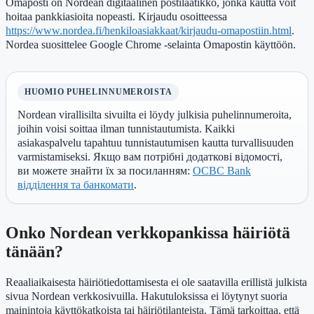
Omaposti on Nordean digitaalinen postilaatikko, jonka kautta voit
hoitaa pankkiasioita nopeasti. Kirjaudu osoitteessa
https://www.nordea.fi/henkiloasiakkaat/kirjaudu-omapostiin.html
.
Nordea suosittelee Google Chrome -selainta Omapostin käyttöön.
HUOMIO PUHELINNUMEROISTA
Nordean virallisilta sivuilta ei löydy julkisia puhelinnumeroita,
joihin voisi soittaa ilman tunnistautumista. Kaikki
asiakaspalvelu tapahtuu tunnistautumisen kautta turvallisuuden
varmistamiseksi. Якщо вам потрібні додаткові відомості,
ви можете знайти їх за посиланням:
OCBC Bank
відділення та банкомати
.
Onko Nordean verkkopankissa häiriötä
tänään?
Reaaliaikaisesta häiriötiedottamisesta ei ole saatavilla erillistä julkista
sivua Nordean verkkosivuilla. Hakutuloksissa ei löytynyt suoria
mainintoja käyttökatkoista tai häiriötilanteista. Tämä tarkoittaa, että