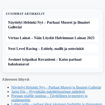
UUSIMMAT ARTIKKELIT
Näyttelyt Helsinki Nyt – Parhaat Museot ja Ilmaiset
Galleriat
Vertaa Lainat – Näin Löydät Halvimman Lainan 2025
Next Level Racing – Esittely, mallit ja ostovinkit
Avoimet työpaikat Rovaniemi – Katso parhaat
hakukanavat
Aiheeseen liittyvät
Näyttelyt Helsinki Nyt – Parhaat Museot ja Ilmaiset Galleriat
Jarno Elg – Hyvinkään paloittelusurman päätekijä
Porsaan sisäfile uunissa – Täydellinen kypsennys ja
sisälämpötila
Lahjat isälle – parhaat ideat jokaiseen budjettiin ja tilaisuuteen