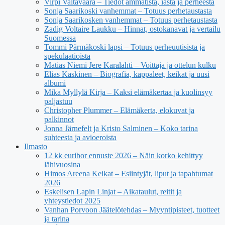
Virpi Valtavaara – Tiedot ammatista, iästä ja perheestä
Sonja Saarikoski vanhemmat – Totuus perhetaustasta
Sonja Saarikosken vanhemmat – Totuus perhetaustasta
Zadig Voltaire Laukku – Hinnat, ostokanavat ja vertailu
Suomessa
Tommi Pärmäkoski lapsi – Totuus perheuutisista ja
spekulaatioista
Matias Niemi Jere Karalahti – Voittaja ja ottelun kulku
Elias Kaskinen – Biografia, kappaleet, keikat ja uusi
albumi
Mika Myllylä Kirja – Kaksi elämäkertaa ja kuolinsyy
paljastuu
Christopher Plummer – Elämäkerta, elokuvat ja
palkinnot
Jonna Järnefelt ja Kristo Salminen – Koko tarina
suhteesta ja avioeroista
Ilmasto
12 kk euribor ennuste 2026 – Näin korko kehittyy
lähivuosina
Himos Areena Keikat – Esiintyjät, liput ja tapahtumat
2026
Eskelisen Lapin Linjat – Aikataulut, reitit ja
yhteystiedot 2025
Vanhan Porvoon Jäätelötehdas – Myyntipisteet, tuotteet
ja tarina