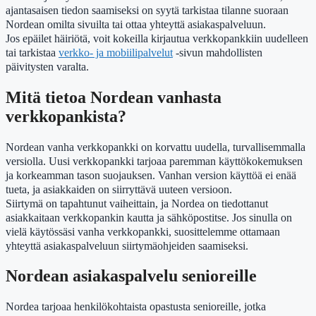
ajantasaisen tiedon saamiseksi on syytä tarkistaa tilanne suoraan
Nordean omilta sivuilta tai ottaa yhteyttä asiakaspalveluun.
Jos epäilet häiriötä, voit kokeilla kirjautua verkkopankkiin uudelleen
tai tarkistaa
verkko- ja mobiilipalvelut
-sivun mahdollisten
päivitysten varalta.
Mitä tietoa Nordean vanhasta
verkkopankista?
Nordean vanha verkkopankki on korvattu uudella, turvallisemmalla
versiolla. Uusi verkkopankki tarjoaa paremman käyttökokemuksen
ja korkeamman tason suojauksen. Vanhan version käyttöä ei enää
tueta, ja asiakkaiden on siirryttävä uuteen versioon.
Siirtymä on tapahtunut vaiheittain, ja Nordea on tiedottanut
asiakkaitaan verkkopankin kautta ja sähköpostitse. Jos sinulla on
vielä käytössäsi vanha verkkopankki, suosittelemme ottamaan
yhteyttä asiakaspalveluun siirtymäohjeiden saamiseksi.
Nordean asiakaspalvelu senioreille
Nordea tarjoaa henkilökohtaista opastusta senioreille, jotka