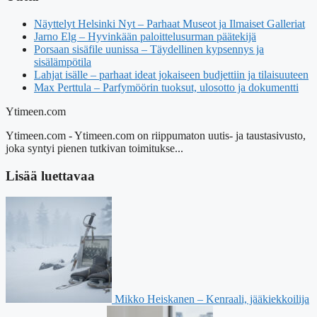
Näyttelyt Helsinki Nyt – Parhaat Museot ja Ilmaiset Galleriat
Jarno Elg – Hyvinkään paloittelusurman päätekijä
Porsaan sisäfile uunissa – Täydellinen kypsennys ja
sisälämpötila
Lahjat isälle – parhaat ideat jokaiseen budjettiin ja tilaisuuteen
Max Perttula – Parfymöörin tuoksut, ulosotto ja dokumentti
Ytimeen.com
Ytimeen.com - Ytimeen.com on riippumaton uutis- ja taustasivusto,
joka syntyi pienen tutkivan toimitukse...
Lisää luettavaa
Mikko Heiskanen – Kenraali, jääkiekkoilija