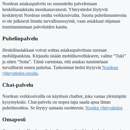
Nordean asiakaspalvelu on suunniteltu palvelemaan
henkilöasiakkaita monikanavaisesti. Yhteystiedot löytyvät
keskitetysti Nordean omilta verkkosivuilta. Suoria puhelinnumeroita
ei ole julkisesti listattu turvallisuussyistä, vaan asiakkaat ohjataan
tunnistautumaan palveluiden kautta.
Puhelinpalvelu
Henkilöasiakkaat voivat soittaa asiakaspalveluun suoraan
mobiilipankista. Kirjaudu sisään mobiilisovellukseen, valitse “Tuki”
ja sitten “Soita”. Tämä varmistaa, että asiakas tunnistetaan
turvallisesti ennen puhelua. Tarkemmat tiedot löytyvät
Nordean
yhteystiedot-sivulta
.
Chat-palvelu
Nordean verkkosivuilla on käytössä chatbot, joka vastaa yleisimpiin
kysymyksiin. Chat-palvelu on nopea tapa saada apua ilman
puhelinsoittoa. Se löytyy samasta osoitteesta:
Nordea yhteystiedot
.
Omaposti