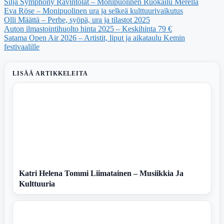
Silja Symphony Ravintolat – Monipuolinen Ruokailu Merellä
Eva Röse – Monipuolinen ura ja selkeä kulttuurivaikutus
Olli Määttä – Perhe, syöpä, ura ja tilastot 2025
Auton ilmastointihuolto hinta 2025 – Keskihinta 79 €
Satama Open Air 2026 – Artistit, liput ja aikataulu Kemin
festivaalille
LISÄÄ ARTIKKELEITA
Katri Helena Tommi Liimatainen – Musiikkia Ja
Kulttuuria