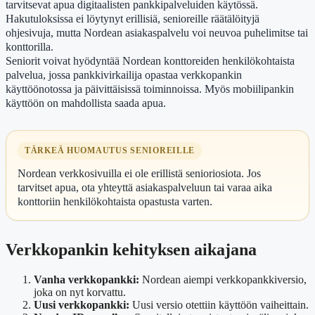
tarvitsevat apua digitaalisten pankkipalveluiden käytössä.
Hakutuloksissa ei löytynyt erillisiä, senioreille räätälöityjä
ohjesivuja, mutta Nordean asiakaspalvelu voi neuvoa puhelimitse tai
konttorilla.
Seniorit voivat hyödyntää Nordean konttoreiden henkilökohtaista
palvelua, jossa pankkivirkailija opastaa verkkopankin
käyttöönotossa ja päivittäisissä toiminnoissa. Myös mobiilipankin
käyttöön on mahdollista saada apua.
TÄRKEÄ HUOMAUTUS SENIOREILLE
Nordean verkkosivuilla ei ole erillistä senioriosiota. Jos
tarvitset apua, ota yhteyttä asiakaspalveluun tai varaa aika
konttoriin henkilökohtaista opastusta varten.
Verkkopankin kehityksen aikajana
Vanha verkkopankki:
Nordean aiempi verkkopankkiversio,
joka on nyt korvattu.
Uusi verkkopankki:
Uusi versio otettiin käyttöön vaiheittain.