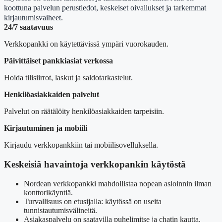
koottuna palvelun perustiedot, keskeiset oivallukset ja tarkemmat
kirjautumisvaiheet.
24/7 saatavuus
Verkkopankki on käytettävissä ympäri vuorokauden.
Päivittäiset pankkiasiat verkossa
Hoida tilisiirrot, laskut ja saldotarkastelut.
Henkilöasiakkaiden palvelut
Palvelut on räätälöity henkilöasiakkaiden tarpeisiin.
Kirjautuminen ja mobiili
Kirjaudu verkkopankkiin tai mobiilisovelluksella.
Keskeisiä havaintoja verkkopankin käytöstä
Nordean verkkopankki mahdollistaa nopean asioinnin ilman
konttorikäyntiä.
Turvallisuus on etusijalla: käytössä on useita
tunnistautumisvälineitä.
Asiakaspalvelu on saatavilla puhelimitse ja chatin kautta.