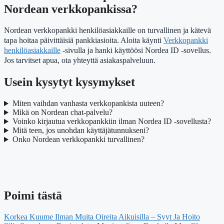
Nordean verkkopankissa?
Nordean verkkopankki henkilöasiakkaille on turvallinen ja kätevä
tapa hoitaa päivittäisiä pankkiasioita. Aloita käynti
Verkkopankki
henkilöasiakkaille
-sivulla ja hanki käyttöösi Nordea ID -sovellus.
Jos tarvitset apua, ota yhteyttä asiakaspalveluun.
Usein kysytyt kysymykset
Miten vaihdan vanhasta verkkopankista uuteen?
Mikä on Nordean chat-palvelu?
Voinko kirjautua verkkopankkiin ilman Nordea ID -sovellusta?
Mitä teen, jos unohdan käyttäjätunnukseni?
Onko Nordean verkkopankki turvallinen?
Poimi tästä
Korkea Kuume Ilman Muita Oireita Aikuisilla – Syyt Ja Hoito