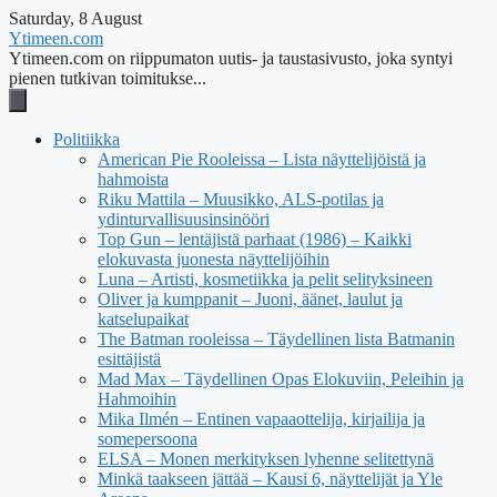
Saturday, 8 August
Ytimeen.com
Ytimeen.com on riippumaton uutis- ja taustasivusto, joka syntyi
pienen tutkivan toimitukse...
Politiikka
American Pie Rooleissa – Lista näyttelijöistä ja
hahmoista
Riku Mattila – Muusikko, ALS-potilas ja
ydinturvallisuusinsinööri
Top Gun – lentäjistä parhaat (1986) – Kaikki
elokuvasta juonesta näyttelijöihin
Luna – Artisti, kosmetiikka ja pelit selityksineen
Oliver ja kumppanit – Juoni, äänet, laulut ja
katselupaikat
The Batman rooleissa – Täydellinen lista Batmanin
esittäjistä
Mad Max – Täydellinen Opas Elokuviin, Peleihin ja
Hahmoihin
Mika Ilmén – Entinen vapaaottelija, kirjailija ja
somepersoona
ELSA – Monen merkityksen lyhenne selitettynä
Minkä taakseen jättää – Kausi 6, näyttelijät ja Yle