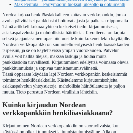
Max Perttula – Parfymöörin tuoksut, ulosotto ja dokumentti
Nordea tarjoaa henkilöasiakkailleen kattavan verkkopankin, jonka
avulla päivittäiset pankkiasiat hoituvat ajasta ja paikasta riippumatta.
Tämä artikkeli kokoaa yhteen keskeiset tiedot kirjautumisesta,
asiakaspalvelusta ja mahdollisista häiriöistä. Tavoitteena on tarjota
selkeä ja ajantasainen opas niin uusille kuin kokeneillekin käyttäjille.
Nordean verkkopankki on suunniteltu erityisesti henkilöasiakkaiden
tarpeisiin, ja se on käytettävissä ympäri vuorokauden. Palvelun
avulla voit hallita tilejäsi, maksaa laskuja ja hoitaa muita
pankkiasioita turvallisesti. Kirjautuminen edellyttää voimassa olevia
pankkitunnuksia ja sopivaa tunnistautumisvälinettä.
Tässä oppaassa käydään läpi Nordean verkkopankin keskeisimmät
toiminnot henkilöasiakkaille. Käsittelemme kirjautumisohjeita,
asiakaspalvelun yhteystietoja, mahdollisia häiriötilanteita ja paljon
muuta. Tieto perustuu Nordean virallisiin lähteisiin.
Kuinka kirjaudun Nordean
verkkopankkiin henkilöasiakkaana?
Kirjautuminen Nordean verkkopankkiin on suoraviivaista, kun
käytössä on oikeat tunnukset ja tunnistautumisväline. Alla on