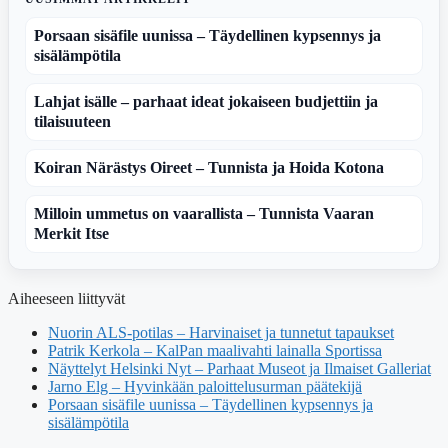
Porsaan sisäfile uunissa – Täydellinen kypsennys ja
sisälämpötila
Lahjat isälle – parhaat ideat jokaiseen budjettiin ja
tilaisuuteen
Koiran Närästys Oireet – Tunnista ja Hoida Kotona
Milloin ummetus on vaarallista – Tunnista Vaaran
Merkit Itse
Aiheeseen liittyvät
Nuorin ALS-potilas – Harvinaiset ja tunnetut tapaukset
Patrik Kerkola – KalPan maalivahti lainalla Sportissa
Näyttelyt Helsinki Nyt – Parhaat Museot ja Ilmaiset Galleriat
Jarno Elg – Hyvinkään paloittelusurman päätekijä
Porsaan sisäfile uunissa – Täydellinen kypsennys ja
sisälämpötila