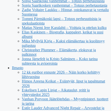
Sonja Saarikoski vanhemmat – Totuus perhetaustasta
Sonja Saarikosken vanhemmat – Totuus perhetaustasta
Zadig Voltaire Laukku – Hinnat, ostokanavat ja vertailu
Suomessa
Tommi Pärmäkoski lapsi – Totuus perheuutisista ja
spekulaatioista
Matias Niemi Jere Karalahti – Voittaja ja ottelun kulku
Elias Kaskinen – Biografia, kappaleet, keikat ja uusi
albumi
Mika Myllylä Kirja – Kaksi elämäkertaa ja kuolinsyy
paljastuu
Christopher Plummer – Elämäkerta, elokuvat ja
palkinnot
Jonna Järnefelt ja Kristo Salminen – Koko tarina
suhteesta ja avioeroista
Ilmasto
12 kk euribor ennuste 2026 – Näin korko kehittyy
lähivuosina
Himos Areena Keikat – Esiintyjät, liput ja tapahtumat
2026
Eskelisen Lapin Linjat – Aikataulut, reitit ja
yhteystiedot 2025
Vanhan Porvoon Jäätelötehdas – Myyntipisteet, tuotteet
ja tarina
Estée Lauder Advanced Night Repair – Arvostelut ja