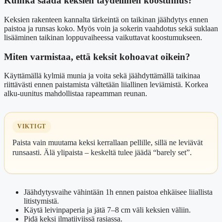
Kuinka saada keksien täydellinen koostumus?
Keksien rakenteen kannalta tärkeintä on taikinan jäähdytys ennen
paistoa ja runsas koko. Myös voin ja sokerin vaahdotus sekä suklaan
lisääminen taikinan loppuvaiheessa vaikuttavat koostumukseen.
Miten varmistaa, että keksit kohoavat oikein?
Käyttämällä kylmiä munia ja voita sekä jäähdyttämällä taikinaa
riittävästi ennen paistamista vältetään liiallinen leviämistä. Korkea
alku-uunitus mahdollistaa rapeamman reunan.
VIKTIGT
Paista vain muutama keksi kerrallaan pellille, sillä ne leviävät
runsaasti. Älä ylipaista – keskeltä tulee jäädä “barely set”.
Jäähdytysvaihe vähintään 1h ennen paistoa ehkäisee liiallista
litistymistä.
Käytä leivinpaperia ja jätä 7–8 cm väli keksien väliin.
Pidä keksi ilmatiiviissä rasiassa.