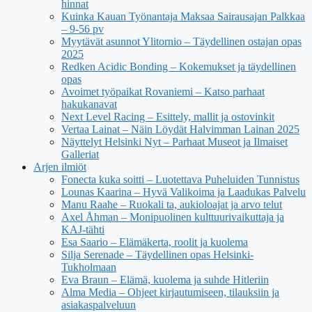
hinnat
Kuinka Kauan Työnantaja Maksaa Sairausajan Palkkaa
– 9-56 pv
Myytävät asunnot Ylitornio – Täydellinen ostajan opas
2025
Redken Acidic Bonding – Kokemukset ja täydellinen
opas
Avoimet työpaikat Rovaniemi – Katso parhaat
hakukanavat
Next Level Racing – Esittely, mallit ja ostovinkit
Vertaa Lainat – Näin Löydät Halvimman Lainan 2025
Näyttelyt Helsinki Nyt – Parhaat Museot ja Ilmaiset
Galleriat
Arjen ilmiöt
Fonecta kuka soitti – Luotettava Puheluiden Tunnistus
Lounas Kaarina – Hyvä Valikoima ja Laadukas Palvelu
Manu Raahe – Ruokali ta, aukioloajat ja arvo telut
Axel Åhman – Monipuolinen kulttuurivaikuttaja ja
KAJ-tähti
Esa Saario – Elämäkerta, roolit ja kuolema
Silja Serenade – Täydellinen opas Helsinki-
Tukholmaan
Eva Braun – Elämä, kuolema ja suhde Hitleriin
Alma Media – Ohjeet kirjautumiseen, tilauksiin ja
asiakaspalveluun