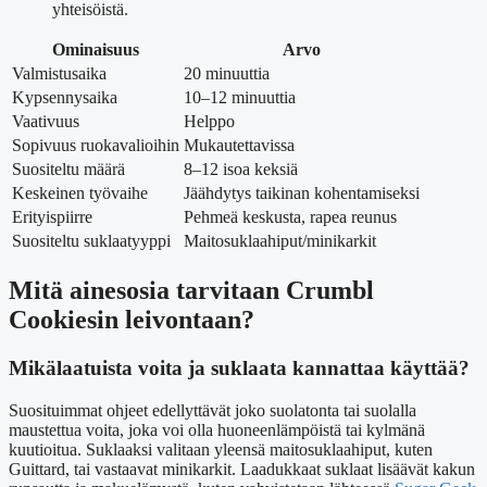
yhteisöistä.
Ominaisuus
Arvo
Valmistusaika
20 minuuttia
Kypsennysaika
10–12 minuuttia
Vaativuus
Helppo
Sopivuus ruokavalioihin
Mukautettavissa
Suositeltu määrä
8–12 isoa keksiä
Keskeinen työvaihe
Jäähdytys taikinan kohentamiseksi
Erityispiirre
Pehmeä keskusta, rapea reunus
Suositeltu suklaatyyppi
Maitosuklaahiput/minikarkit
Mitä ainesosia tarvitaan Crumbl
Cookiesin leivontaan?
Mikälaatuista voita ja suklaata kannattaa käyttää?
Suosituimmat ohjeet edellyttävät joko suolatonta tai suolalla
maustettua voita, joka voi olla huoneenlämpöistä tai kylmänä
kuutioitua. Suklaaksi valitaan yleensä maitosuklaahiput, kuten
Guittard, tai vastaavat minikarkit. Laadukkaat suklaat lisäävät kakun