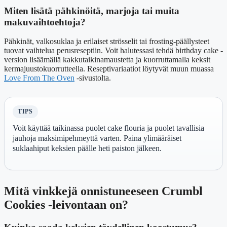
Miten lisätä pähkinöitä, marjoja tai muita
makuvaihtoehtoja?
Pähkinät, valkosuklaa ja erilaiset strösselit tai frosting-päällysteet
tuovat vaihtelua perusreseptiin. Voit halutessasi tehdä birthday cake -
version lisäämällä kakkutaikinamaustetta ja kuorruttamalla keksit
kermajuustokuorrutteella. Reseptivariaatiot löytyvät muun muassa
Love From The Oven
-sivustolta.
TIPS
Voit käyttää taikinassa puolet cake flouria ja puolet tavallisia
jauhoja maksimipehmeyttä varten. Paina ylimääräiset
suklaahiput keksien päälle heti paiston jälkeen.
Mitä vinkkejä onnistuneeseen Crumbl
Cookies -leivontaan on?