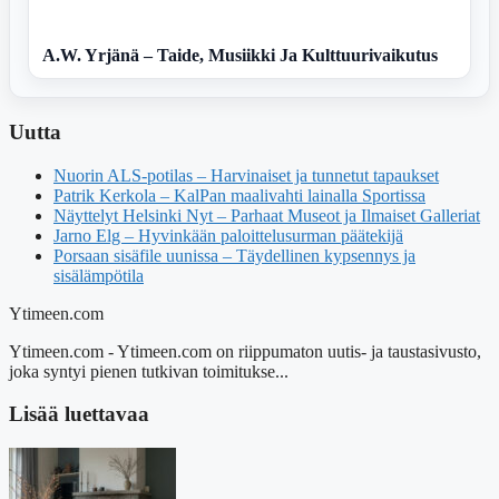
A.W. Yrjänä – Taide, Musiikki Ja Kulttuurivaikutus
Uutta
Nuorin ALS-potilas – Harvinaiset ja tunnetut tapaukset
Patrik Kerkola – KalPan maalivahti lainalla Sportissa
Näyttelyt Helsinki Nyt – Parhaat Museot ja Ilmaiset Galleriat
Jarno Elg – Hyvinkään paloittelusurman päätekijä
Porsaan sisäfile uunissa – Täydellinen kypsennys ja
sisälämpötila
Ytimeen.com
Ytimeen.com - Ytimeen.com on riippumaton uutis- ja taustasivusto,
joka syntyi pienen tutkivan toimitukse...
Lisää luettavaa