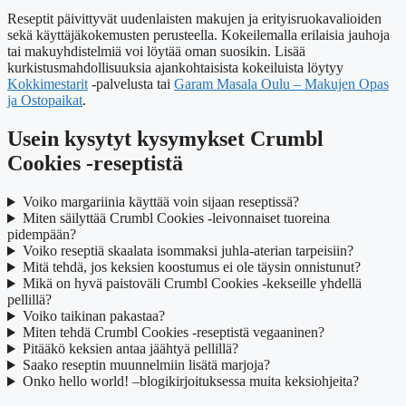
Reseptit päivittyvät uudenlaisten makujen ja erityisruokavalioiden
sekä käyttäjäkokemusten perusteella. Kokeilemalla erilaisia jauhoja
tai makuyhdistelmiä voi löytää oman suosikin. Lisää
kurkistusmahdollisuuksia ajankohtaisista kokeiluista löytyy
Kokkimestarit
-palvelusta tai
Garam Masala Oulu – Makujen Opas
ja Ostopaikat
.
Usein kysytyt kysymykset Crumbl
Cookies -reseptistä
Voiko margariinia käyttää voin sijaan reseptissä?
Miten säilyttää Crumbl Cookies -leivonnaiset tuoreina
pidempään?
Voiko reseptiä skaalata isommaksi juhla-aterian tarpeisiin?
Mitä tehdä, jos keksien koostumus ei ole täysin onnistunut?
Mikä on hyvä paistoväli Crumbl Cookies -kekseille yhdellä
pellillä?
Voiko taikinan pakastaa?
Miten tehdä Crumbl Cookies -reseptistä vegaaninen?
Pitääkö keksien antaa jäähtyä pellillä?
Saako reseptin muunnelmiin lisätä marjoja?
Onko hello world! –blogikirjoituksessa muita keksiohjeita?