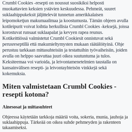
Crumbl Cookies -resepti on noussut suosikiksi helposti
muokattavien keksien ystävien keskuudessa. Pehmeät, suuret
suklaahippukeksit jäljittelevät tunnetun amerikkalaisen
leipomoketjun makumaailmaa ja koostumusta. Tämän ohjeen avulla
kotileipurit voivat loihtia herkullisia Crumbl Cookies -keksejä, joissa
korostuvat runsaat suklaapalat ja kevyen rapea reunus.
Kotikeittiössä valmistetut Crumbl Cookiesit onnistuvat sekä
perusreseptillä että makumieltymysten mukaan räätälöityinä. Ohje
perustuu tarkkaan mittasuhteisiin ja testattuihin työvaiheisiin, joiden
avulla on helppo saavuttaa juuri oikea suutuntuma ja tulos.
Keksiteemaa voi varioida, ja leivontamenetelmien taustalla on
kansainvälisen resepti- ja leivontayhteisön vinkkejä sekä
kokemuksia.
Miten valmistetaan Crumbl Cookies -
resepti kotona?
Ainesosat ja mittasuhteet
Ohjeessa käytetään tarkkoja määriä voita, sokeria, munia, jauhoja ja
suklaahippuja. Tärkeää on oikea suhde pehmeyden ja rakenteen
takaamiseksi.