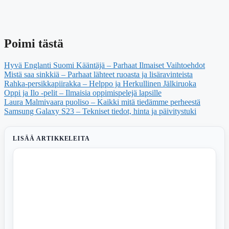
Poimi tästä
Hyvä Englanti Suomi Kääntäjä – Parhaat Ilmaiset Vaihtoehdot
Mistä saa sinkkiä – Parhaat lähteet ruoasta ja lisäravinteista
Rahka-persikkapiirakka – Helppo ja Herkullinen Jälkiruoka
Oppi ja Ilo -pelit – Ilmaisia oppimispelejä lapsille
Laura Malmivaara puoliso – Kaikki mitä tiedämme perheestä
Samsung Galaxy S23 – Tekniset tiedot, hinta ja päivitystuki
LISÄÄ ARTIKKELEITA