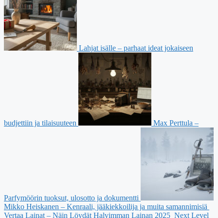
Lahjat isälle – parhaat ideat jokaiseen
budjettiin ja tilaisuuteen
Max Perttula –
Parfymöörin tuoksut, ulosotto ja dokumentti
Mikko Heiskanen – Kenraali, jääkiekkoilija ja muita samannimisiä
Vertaa Lainat – Näin Löydät Halvimman Lainan 2025
Next Level