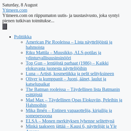
Saturday, 8 August
Ytimeen.com
Ytimeen.com on riippumaton uutis- ja taustasivusto, joka syntyi
pienen tutkivan toimitukse...
Politiikka
American Pie Rooleissa – Lista näyttelijöistä ja
hahmoista
Riku Mattila – Muusikko, ALS-potilas ja
ydinturvallisuusinsinööri
Top Gun – lentäjistä parhaat (1986) – Kaikki
elokuvasta juonesta näyttelijöihin
Luna – Artisti, kosmetiikka ja pelit selityksineen
Oliver ja kumppanit – Juoni, äänet, laulut ja
katselupaikat
The Batman rooleissa – Täydellinen lista Batmanin
esittäjistä
Mad Max – Täydellinen Opas Elokuviin, Peleihin ja
Hahmoihin
Mika Ilmén – Entinen vapaaottelija, kirjailija ja
somepersoona
ELSA – Monen merkityksen lyhenne selitettynä
Minkä taakseen jättää – Kausi 6, näyttelijät ja Yle