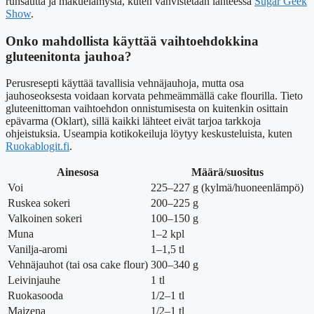
runsautta ja makuelämystä, kuten vahvistetaan lähteessä
Sugar Geek
Show
.
Onko mahdollista käyttää vaihtoehdokkina
gluteenitonta jauhoa?
Perusresepti käyttää tavallisia vehnäjauhoja, mutta osa
jauhoseoksesta voidaan korvata pehmeämmällä cake flourilla. Tieto
gluteenittoman vaihtoehdon onnistumisesta on kuitenkin osittain
epävarma (Oklart), sillä kaikki lähteet eivät tarjoa tarkkoja
ohjeistuksia. Useampia kotikokeiluja löytyy keskusteluista, kuten
Ruokablogit.fi
.
Ainesosa
Määrä/suositus
Voi
225–227 g (kylmä/huoneenlämpö)
Ruskea sokeri
200–225 g
Valkoinen sokeri
100–150 g
Muna
1–2 kpl
Vanilja-aromi
1–1,5 tl
Vehnäjauhot (tai osa cake flour)
300–340 g
Leivinjauhe
1 tl
Ruokasooda
1/2–1 tl
Maizena
1/2–1 tl