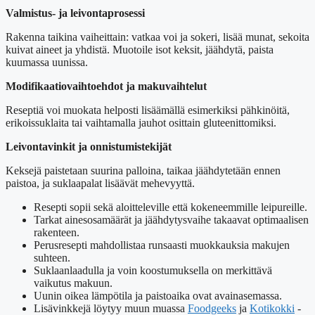
Valmistus- ja leivontaprosessi
Rakenna taikina vaiheittain: vatkaa voi ja sokeri, lisää munat, sekoita
kuivat aineet ja yhdistä. Muotoile isot keksit, jäähdytä, paista
kuumassa uunissa.
Modifikaatiovaihtoehdot ja makuvaihtelut
Reseptiä voi muokata helposti lisäämällä esimerkiksi pähkinöitä,
erikoissuklaita tai vaihtamalla jauhot osittain gluteenittomiksi.
Leivontavinkit ja onnistumistekijät
Keksejä paistetaan suurina palloina, taikaa jäähdytetään ennen
paistoa, ja suklaapalat lisäävät mehevyyttä.
Resepti sopii sekä aloitteleville että kokeneemmille leipureille.
Tarkat ainesosamäärät ja jäähdytysvaihe takaavat optimaalisen
rakenteen.
Perusresepti mahdollistaa runsaasti muokkauksia makujen
suhteen.
Suklaanlaadulla ja voin koostumuksella on merkittävä
vaikutus makuun.
Uunin oikea lämpötila ja paistoaika ovat avainasemassa.
Lisävinkkejä löytyy muun muassa
Foodgeeks
ja
Kotikokki
-