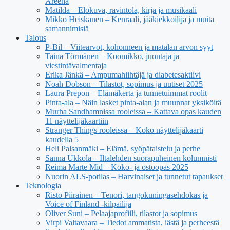
Areena
Matilda – Elokuva, ravintola, kirja ja musikaali
Mikko Heiskanen – Kenraali, jääkiekkoilija ja muita
samannimisiä
Talous
P-Bil – Viitearvot, kohonneen ja matalan arvon syyt
Taina Törmänen – Koomikko, juontaja ja
viestintävalmentaja
Erika Jänkä – Ampumahiihtäjä ja diabetesaktiivi
Noah Dobson – Tilastot, sopimus ja uutiset 2025
Laura Prepon – Elämäkerta ja tunnetuimmat roolit
Pinta-ala – Näin lasket pinta-alan ja muunnat yksiköitä
Murha Sandhamnissa rooleissa – Kattava opas kauden
11 näyttelijäkaartiin
Stranger Things rooleissa – Koko näyttelijäkaarti
kaudella 5
Heli Palsanmäki – Elämä, syöpätaistelu ja perhe
Sanna Ukkola – Iltalehden suorapuheinen kolumnisti
Reima Marte Mid – Koko- ja ostoopas 2025
Nuorin ALS-potilas – Harvinaiset ja tunnetut tapaukset
Teknologia
Risto Piirainen – Tenori, tangokuningasehdokas ja
Voice of Finland -kilpailija
Oliver Suni – Pelaajaprofiili, tilastot ja sopimus
Virpi Valtavaara – Tiedot ammatista, iästä ja perheestä