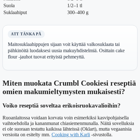
Suola
1/2–1 tl
Suklaahiput
300–400 g
ATT TÄNKA PÅ
Maitosuklaahippujen sijaan voit käyttää valkosuklaata tai
pähkinöitä luodaksesi uusia makuyhdistelmiä. Osittain cake
flour -jauhot tuovat erityistä pehmeyttä.
Miten muokata Crumbl Cookiesi reseptiä
omien makumieltymysten mukaisesti?
Voiko reseptiä soveltaa erikoisruokavalioihin?
Ruoanlaitossa voidaan korvata voin esimerkiksi kasvipohjaisella
vaihtoehdolla ja kananmunat chiasiemenmunalla. Näitä sovelluksia
ei ole suoraan testattu kaikissa lähteissä (Oklart), mutta vegaanisia
versioita on esitelty mm.
Cooking with Karli
-sivustolla.