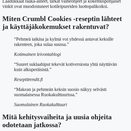
Laadukkaat raaka-aineet, tarkat vaiheohjeet ja kokemuspohjaiset
vinkit ovat muodostuneet kotileipureiden luottopalikoiksi.
Miten Crumbl Cookies -reseptin lähteet
ja käyttäjäkokemukset rakentuvat?
“Pehmeä taikina ja kylmä voi yhdessä antavat keksille
rakenteen, joka sulaa suussa.”
Kotimainen leivontablogi
“Suuret suklaahiput tekevät kotiversiosta yhtä näyttävän
kuin alkuperäisistä.”
Reseptitrendit.fi
“Makean ja pehmeän keksin suosio näkyy selvästi
suomalaisessa Ruokakulttuurissa.”
Suomalainen Ruokakulttuuri
Mitä kehitysvaiheita ja uusia ohjeita
odotetaan jatkossa?