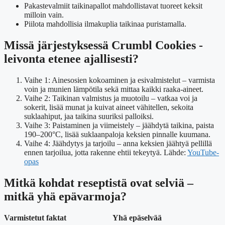
Pakastevalmiit taikinapallot mahdollistavat tuoreet keksit
milloin vain.
Piilota mahdollisia ilmakuplia taikinaa puristamalla.
Missä järjestyksessä Crumbl Cookies -
leivonta etenee ajallisesti?
Vaihe 1: Ainesosien kokoaminen ja esivalmistelut – varmista
voin ja munien lämpötila sekä mittaa kaikki raaka-aineet.
Vaihe 2: Taikinan valmistus ja muotoilu – vatkaa voi ja
sokerit, lisää munat ja kuivat aineet vähitellen, sekoita
suklaahiput, jaa taikina suuriksi palloiksi.
Vaihe 3: Paistaminen ja viimeistely – jäähdytä taikina, paista
190–200°C, lisää suklaanpaloja keksien pinnalle kuumana.
Vaihe 4: Jäähdytys ja tarjoilu – anna keksien jäähtyä pellillä
ennen tarjoilua, jotta rakenne ehtii tekeytyä. Lähde:
YouTube-
opas
Mitkä kohdat reseptistä ovat selviä –
mitkä yhä epävarmoja?
Varmistetut faktat
Yhä epäselvää