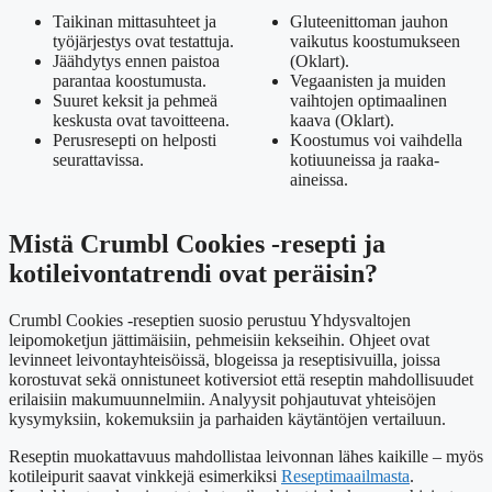
Taikinan mittasuhteet ja
Gluteenittoman jauhon
työjärjestys ovat testattuja.
vaikutus koostumukseen
Jäähdytys ennen paistoa
(Oklart).
parantaa koostumusta.
Vegaanisten ja muiden
Suuret keksit ja pehmeä
vaihtojen optimaalinen
keskusta ovat tavoitteena.
kaava (Oklart).
Perusresepti on helposti
Koostumus voi vaihdella
seurattavissa.
kotiuuneissa ja raaka-
aineissa.
Mistä Crumbl Cookies -resepti ja
kotileivontatrendi ovat peräisin?
Crumbl Cookies -reseptien suosio perustuu Yhdysvaltojen
leipomoketjun jättimäisiin, pehmeisiin kekseihin. Ohjeet ovat
levinneet leivontayhteisöissä, blogeissa ja reseptisivuilla, joissa
korostuvat sekä onnistuneet kotiversiot että reseptin mahdollisuudet
erilaisiin makumuunnelmiin. Analyysit pohjautuvat yhteisöjen
kysymyksiin, kokemuksiin ja parhaiden käytäntöjen vertailuun.
Reseptin muokattavuus mahdollistaa leivonnan lähes kaikille – myös
kotileipurit saavat vinkkejä esimerkiksi
Reseptimaailmasta
.