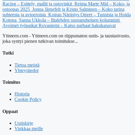
Racing – Esittely, mallit ja ostovinkit
Reima Marte Mid – Koko- ja
ostoopas 2025
Jonna Järnefelt ja Kristo Salminen – Koko tarina
suhteesta ja avioeroista
Koiran Närästys Oireet – Tunnista ja Hoida
Kotona
Sanna Ukkola – Iltalehden suorapuheinen kolumnisti
Avoimet työpaikat Rovaniemi – Katso parhaat hakukanavat
Ytimeen.com - Ytimeen.com on riippumaton uutis- ja taustasivusto,
joka syntyi pienen tutkivan toimitukse...
Tutki
Tietoa meistä
Yhteystiedot
Toimitus
Historia
Cookie Policy
Oppaat
Uutiskirje
Vinkkaa meille