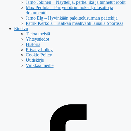
Jarno Jokinen – Näyttelijä, perhe, ikä ja tunnetut roolit
Max Perttula – Parfymöörin tuoksut, ulosotto ja
dokumentti
Jarno Elg – Hyvinkään paloittelusurman päätekijä
Patrik Kerkola – KalPan maalivahti lainalla Sportissa
Etusivu
Tietoa meistä
Yhteystiedot
Historia
Privacy Policy
Cookie Policy
Uutiskirje
Vinkkaa meille