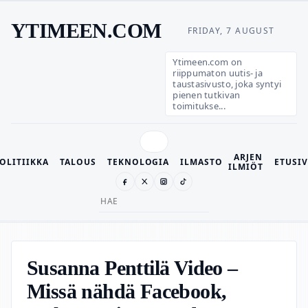
YTIMEEN.COM
FRIDAY, 7 AUGUST
Ytimeen.com on
riippumaton uutis- ja
taustasivusto, joka syntyi
pienen tutkivan
toimitukse...
ARJEN
OLITIIKKA
TALOUS
TEKNOLOGIA
ILMASTO
ETUSI
ILMIÖT
Search
for:
Susanna Penttilä Video –
Missä nähdä Facebook,