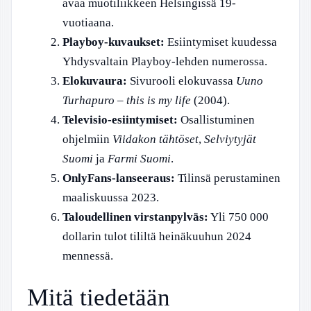
avaa muotiliikkeen Helsingissä 19-
vuotiaana.
Playboy-kuvaukset:
Esiintymiset kuudessa
Yhdysvaltain Playboy-lehden numerossa.
Elokuvaura:
Sivurooli elokuvassa
Uuno
Turhapuro – this is my life
(2004).
Televisio-esiintymiset:
Osallistuminen
ohjelmiin
Viidakon tähtöset
,
Selviytyjät
Suomi
ja
Farmi Suomi
.
OnlyFans-lanseeraus:
Tilinsä perustaminen
maaliskuussa 2023.
Taloudellinen virstanpylväs:
Yli 750 000
dollarin tulot tililtä heinäkuuhun 2024
mennessä.
Mitä tiedetään