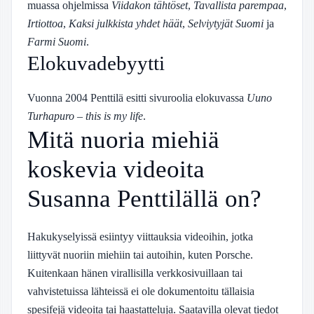
muassa ohjelmissa
Viidakon tähtöset
,
Tavallista parempaa
,
Irtiottoa
,
Kaksi julkkista yhdet häät
,
Selviytyjät Suomi
ja
Farmi Suomi
.
Elokuvadebyytti
Vuonna 2004 Penttilä esitti sivuroolia elokuvassa
Uuno
Turhapuro – this is my life
.
Mitä nuoria miehiä
koskevia videoita
Susanna Penttilällä on?
Hakukyselyissä esiintyy viittauksia videoihin, jotka
liittyvät nuoriin miehiin tai autoihin, kuten Porsche.
Kuitenkaan hänen virallisilla verkkosivuillaan tai
vahvistetuissa lähteissä ei ole dokumentoitu tällaisia
spesifejä videoita tai haastatteluja. Saatavilla olevat tiedot