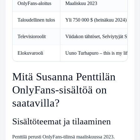
OnlyFans-aloitus
Maaliskuu 2023
Taloudellinen tulos
Yli 750 000 $ (heinäkuu 2024)
Televisioroolit
Viidakon tähtöset, Selviytyjät Suomi
Elokuvarooli
Uuno Turhapuro – this is my life (20
Mitä Susanna Penttilän
OnlyFans-sisältöä on
saatavilla?
Sisältöteemat ja tilaaminen
Penttilä perusti OnlyFans-tilinsä maaliskuussa 2023.