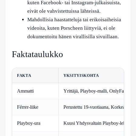
kuten Facebook- tai Instagram-julkaisuista,
eivät ole vahvistettuissa lähteissä.
Mahdollisia haastatteluja tai erikoisaiheisia
videoita, kuten Porscheen liittyviä, ei ole
dokumentoitu hänen virallisilla sivuillaan.
Faktataulukko
FAKTA
YKSITYISKOHTA
Ammatti
Yrittäjä, Playboy-malli, OnlyFans-tuot
Férrer-liike
Perustettu 19-vuotiaana, Korkeavuore
Playboy-ura
Kuusi Yhdysvaltain Playboy-lehden 