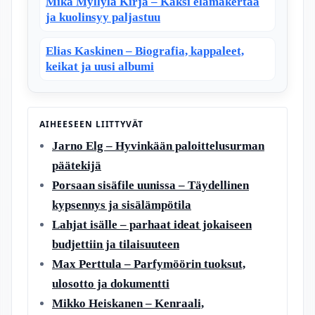
Mika Myllylä Kirja – Kaksi elämäkertaa
ja kuolinsyy paljastuu
Elias Kaskinen – Biografia, kappaleet,
keikat ja uusi albumi
AIHEESEEN LIITTYVÄT
Jarno Elg – Hyvinkään paloittelusurman
päätekijä
Porsaan sisäfile uunissa – Täydellinen
kypsennys ja sisälämpötila
Lahjat isälle – parhaat ideat jokaiseen
budjettiin ja tilaisuuteen
Max Perttula – Parfymöörin tuoksut,
ulosotto ja dokumentti
Mikko Heiskanen – Kenraali,