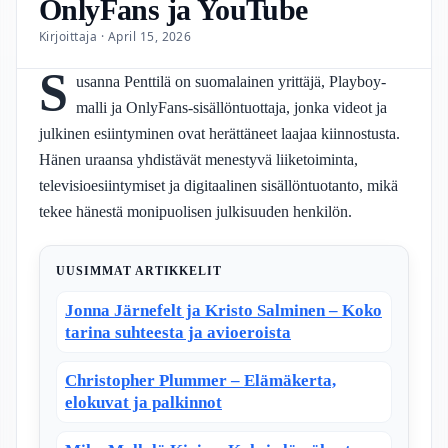
OnlyFans ja YouTube
Kirjoittaja · April 15, 2026
S
usanna Penttilä on suomalainen yrittäjä, Playboy-
malli ja OnlyFans-sisällöntuottaja, jonka videot ja
julkinen esiintyminen ovat herättäneet laajaa kiinnostusta.
Hänen uraansa yhdistävät menestyvä liiketoiminta,
televisioesiintymiset ja digitaalinen sisällöntuotanto, mikä
tekee hänestä monipuolisen julkisuuden henkilön.
UUSIMMAT ARTIKKELIT
Jonna Järnefelt ja Kristo Salminen – Koko
tarina suhteesta ja avioeroista
Christopher Plummer – Elämäkerta,
elokuvat ja palkinnot