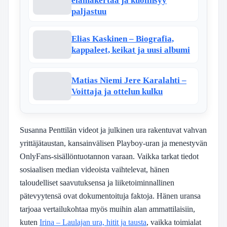
elämäkertaa ja kuolinsyy
paljastuu
Elias Kaskinen – Biografia,
kappaleet, keikat ja uusi albumi
Matias Niemi Jere Karalahti –
Voittaja ja ottelun kulku
Susanna Penttilän videot ja julkinen ura rakentuvat vahvan
yrittäjätaustan, kansainvälisen Playboy-uran ja menestyvän
OnlyFans-sisällöntuotannon varaan. Vaikka tarkat tiedot
sosiaalisen median videoista vaihtelevat, hänen
taloudelliset saavutuksensa ja liiketoiminnallinen
pätevyytensä ovat dokumentoituja faktoja. Hänen uransa
tarjoaa vertailukohtaa myös muihin alan ammattilaisiin,
kuten
Irina – Laulajan ura, hitit ja tausta
, vaikka toimialat