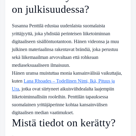
on julkisuudessa?
Susanna Penttilä edustaa uudenlaista suomalaista
yrittäjyyttä, joka yhdistää perinteisen liiketoiminnan
digitaaliseen sisällöntuotantoon. Hänen videonsa ja muu
julkinen materiaalinsa rakentavat brändiä, joka perustuu
sekä liikemaailman arvovaltaan että rohkeaan
mediaseksuaaliseen ilmaisuun.
Hänen uransa muistuttaa monia kansainvälisiä vaikuttajia,
kuten
Lana Rhoades – Todellinen Nimi, Ikä, Pituus ja
Ura
, jotka ovat siirtyneet aikuisviihdealalta laajempiin
liiketoiminnallisiin rooleihin. Penttilän tapauksessa
suomalainen yrittäjäperinne kohtaa kansainvälisen
digitaalisen median vaatimukset.
Mistä tiedot on kerätty?