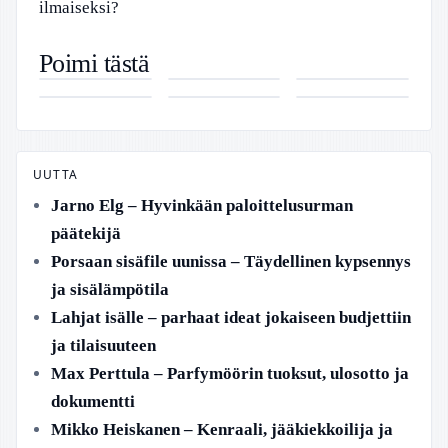
ilmaiseksi?
Brit Care
Laura Prepon
Pertti
Poimi tästä
Puppy –
– Elämäkerta
Kurikan
Harry Potter
Auton
Niko Anttola
Hypoallergeeninen
ja
Nimipäivät –
ja kuoleman
ilmastointihuolto
– Nuoren
penturuoka
tunnetuimmat
Punkin
varjelukset,
hinta 2025 –
Hiihtäjän
lammas ja
roolit
Perinne Ja
osa 1 –
Keskihinta 79
Saavutukset
riisi
Inkluusio
Näyttelijät,
€
Ja Urapolku
ikäraja ja
katselutiedot
UUTTA
Jarno Elg – Hyvinkään paloittelusurman
päätekijä
Porsaan sisäfile uunissa – Täydellinen kypsennys
ja sisälämpötila
Lahjat isälle – parhaat ideat jokaiseen budjettiin
ja tilaisuuteen
Max Perttula – Parfymöörin tuoksut, ulosotto ja
dokumentti
Mikko Heiskanen – Kenraali, jääkiekkoilija ja