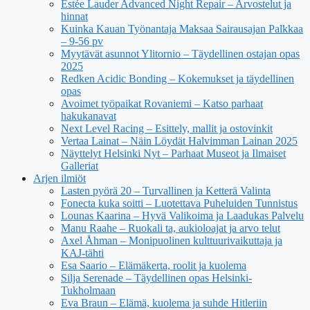
Estée Lauder Advanced Night Repair – Arvostelut ja
hinnat
Kuinka Kauan Työnantaja Maksaa Sairausajan Palkkaa
– 9-56 pv
Myytävät asunnot Ylitornio – Täydellinen ostajan opas
2025
Redken Acidic Bonding – Kokemukset ja täydellinen
opas
Avoimet työpaikat Rovaniemi – Katso parhaat
hakukanavat
Next Level Racing – Esittely, mallit ja ostovinkit
Vertaa Lainat – Näin Löydät Halvimman Lainan 2025
Näyttelyt Helsinki Nyt – Parhaat Museot ja Ilmaiset
Galleriat
Arjen ilmiöt
Lasten pyörä 20 – Turvallinen ja Ketterä Valinta
Fonecta kuka soitti – Luotettava Puheluiden Tunnistus
Lounas Kaarina – Hyvä Valikoima ja Laadukas Palvelu
Manu Raahe – Ruokali ta, aukioloajat ja arvo telut
Axel Åhman – Monipuolinen kulttuurivaikuttaja ja
KAJ-tähti
Esa Saario – Elämäkerta, roolit ja kuolema
Silja Serenade – Täydellinen opas Helsinki-
Tukholmaan
Eva Braun – Elämä, kuolema ja suhde Hitleriin