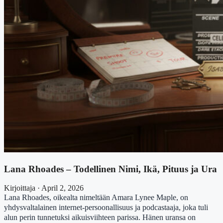
Lana Rhoades – Todellinen Nimi, Ikä, Pituus ja Ura
Kirjoittaja · April 2, 2026
Lana Rhoades, oikealta nimeltään Amara Lynee Maple, on
yhdysvaltalainen internet-persoonallisuus ja podcastaaja, joka tuli
alun perin tunnetuksi aikuisviihteen parissa. Hänen uransa on