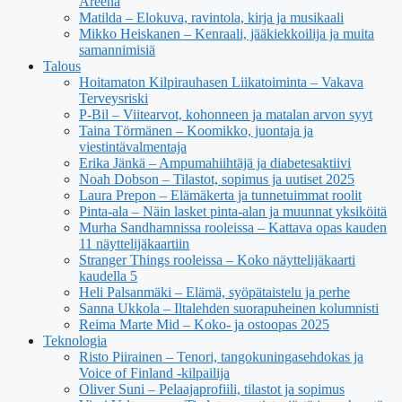
Areena
Matilda – Elokuva, ravintola, kirja ja musikaali
Mikko Heiskanen – Kenraali, jääkiekkoilija ja muita
samannimisiä
Talous
Hoitamaton Kilpirauhasen Liikatoiminta – Vakava
Terveysriski
P-Bil – Viitearvot, kohonneen ja matalan arvon syyt
Taina Törmänen – Koomikko, juontaja ja
viestintävalmentaja
Erika Jänkä – Ampumahiihtäjä ja diabetesaktiivi
Noah Dobson – Tilastot, sopimus ja uutiset 2025
Laura Prepon – Elämäkerta ja tunnetuimmat roolit
Pinta-ala – Näin lasket pinta-alan ja muunnat yksiköitä
Murha Sandhamnissa rooleissa – Kattava opas kauden
11 näyttelijäkaartiin
Stranger Things rooleissa – Koko näyttelijäkaarti
kaudella 5
Heli Palsanmäki – Elämä, syöpätaistelu ja perhe
Sanna Ukkola – Iltalehden suorapuheinen kolumnisti
Reima Marte Mid – Koko- ja ostoopas 2025
Teknologia
Risto Piirainen – Tenori, tangokuningasehdokas ja
Voice of Finland -kilpailija
Oliver Suni – Pelaajaprofiili, tilastot ja sopimus