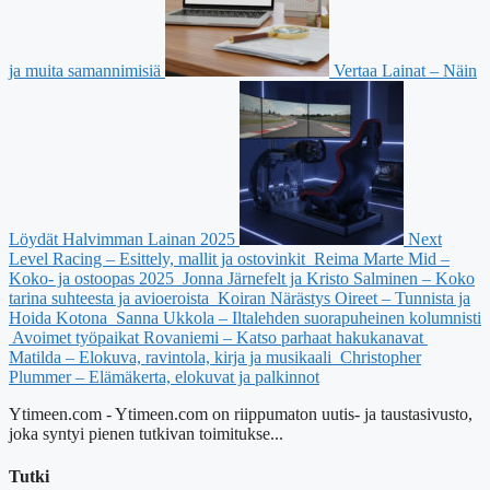
ja muita samannimisiä
Vertaa Lainat – Näin
Löydät Halvimman Lainan 2025
Next
Level Racing – Esittely, mallit ja ostovinkit
Reima Marte Mid –
Koko- ja ostoopas 2025
Jonna Järnefelt ja Kristo Salminen – Koko
tarina suhteesta ja avioeroista
Koiran Närästys Oireet – Tunnista ja
Hoida Kotona
Sanna Ukkola – Iltalehden suorapuheinen kolumnisti
Avoimet työpaikat Rovaniemi – Katso parhaat hakukanavat
Matilda – Elokuva, ravintola, kirja ja musikaali
Christopher
Plummer – Elämäkerta, elokuvat ja palkinnot
Ytimeen.com - Ytimeen.com on riippumaton uutis- ja taustasivusto,
joka syntyi pienen tutkivan toimitukse...
Tutki