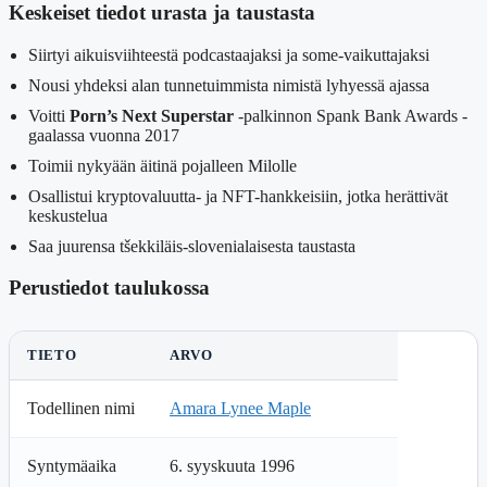
Keskeiset tiedot urasta ja taustasta
Siirtyi aikuisviihteestä podcastaajaksi ja some-vaikuttajaksi
Nousi yhdeksi alan tunnetuimmista nimistä lyhyessä ajassa
Voitti
Porn’s Next Superstar
-palkinnon Spank Bank Awards -
gaalassa vuonna 2017
Toimii nykyään äitinä pojalleen Milolle
Osallistui kryptovaluutta- ja NFT-hankkeisiin, jotka herättivät
keskustelua
Saa juurensa tšekkiläis-slovenialaisesta taustasta
Perustiedot taulukossa
TIETO
ARVO
Todellinen nimi
Amara Lynee Maple
Syntymäaika
6. syyskuuta 1996