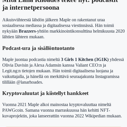
ja internetpersoona
Aikuisviihteestä lähdön jälkeen Maple on rakentanut uraa
sosiaalisessa mediassa ja digitaalisessa viestinnässä. Hän toimii
nykyään
Brazzers
-yhtiön markkinointikonsulttina helmikuusta 2020
lähtien lähteen mukaan.
Podcast-ura ja sisällöntuotanto
Maple juontaa podcastia nimeltä
3 Girls 1 Kitchen (3G1K)
yhdessä
Olivia Davisin ja Alexa Adamsin kanssa Valiant CEO:n ja
Legit.ng:n tietojen mukaan. Hän toimii digitaalisena luojana ja
vaikuttajalla, ja hänellä on merkittävä seuraajakunta Instagramissa
tilillään @lanarhoades.
Kryptovaluutat ja kiistellyt hankkeet
Vuonna 2021 Maple alkoi mainostaa kryptovaluuttaa nimeltä
PAWGcoin. Samana vuonna marraskuussa hän kehitti NFT-
kuvaprojektin, joka lanseerattiin vuonna 2022 Wikipedian mukaan.