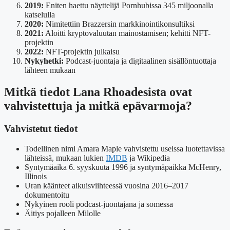
2019:
Eniten haettu näyttelijä Pornhubissa 345 miljoonalla
katselulla
2020:
Nimitettiin Brazzersin markkinointikonsultiksi
2021:
Aloitti kryptovaluutan mainostamisen; kehitti NFT-
projektin
2022:
NFT-projektin julkaisu
Nykyhetki:
Podcast-juontaja ja digitaalinen sisällöntuottaja
lähteen mukaan
Mitkä tiedot Lana Rhoadesista ovat
vahvistettuja ja mitkä epävarmoja?
Vahvistetut tiedot
Todellinen nimi Amara Maple vahvistettu useissa luotettavissa
lähteissä, mukaan lukien
IMDB
ja Wikipedia
Syntymäaika 6. syyskuuta 1996 ja syntymäpaikka McHenry,
Illinois
Uran käänteet aikuisviihteessä vuosina 2016–2017
dokumentoitu
Nykyinen rooli podcast-juontajana ja somessa
Äitiys pojalleen Milolle