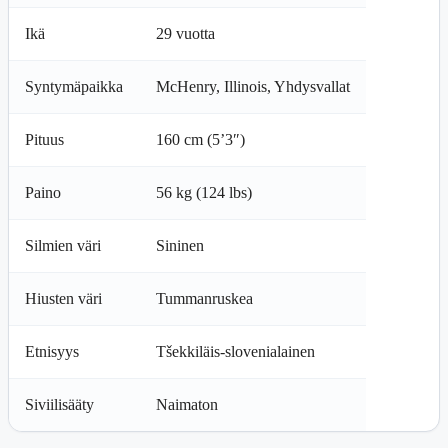
Ikä
29 vuotta
Syntymäpaikka
McHenry, Illinois, Yhdysvallat
Pituus
160 cm (5’3″)
Paino
56 kg (124 lbs)
Silmien väri
Sininen
Hiusten väri
Tummanruskea
Etnisyys
Tšekkiläis-slovenialainen
Siviilisääty
Naimaton