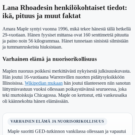
Lana Rhoadesin henkilökohtaiset tiedot:
ikä, pituus ja muut faktat
Amara Maple syntyi vuonna 1996, mikä tekee hänestä tällä hetkellä
29-vuotiaan. Hänen fyysiset mittansa ovat 160 senttimetriä pituutta
ja paino noin 56 kilogrammaa. Hänet tunnetaan sinisistä silmistään
ja tummanruskeista hiuksistaan.
Varhainen elämä ja nuorisorikollisuus
Maplen nuoruus poikkesi merkittävästi nykyisestä julkisuuskuvasta.
Hän joutui 16-vuotiaana Warrenvillen nuorten pidätysyksikköön
Illinoisissa.
Wikipedian mukaan
hän joutui tilanteeseen niin sanotun
liittymisvastuun vuoksi ollessaan poikaystävänsä seurueessa, joka
teki murtoiskuja Chicagossa. Maple on kertonut, että vankeusaika
oli käännekohta hänen elämässään.
VARHAINEN ELÄMÄ JA NUORISORIKOLLISUUS
Maple suoritti GED-tutkinnon vankilassa ollessaan ja vapautui