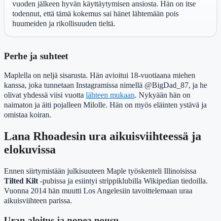
vuoden jälkeen hyvän käyttäytymisen ansiosta. Hän on itse
todennut, että tämä kokemus sai hänet lähtemään pois
huumeiden ja rikollisuuden tieltä.
Perhe ja suhteet
Maplella on neljä sisarusta. Hän avioitui 18-vuotiaana miehen
kanssa, joka tunnetaan Instagramissa nimellä @BigDad_87, ja he
olivat yhdessä viisi vuotta
lähteen mukaan
. Nykyään hän on
naimaton ja äiti pojalleen Milolle. Hän on myös eläinten ystävä ja
omistaa koiran.
Lana Rhoadesin ura aikuisviihteessä ja
elokuvissa
Ennen siirtymistään julkisuuteen Maple työskenteli Illinoisissa
Tilted Kilt
-pubissa ja esiintyi strippiklubilla Wikipedian tiedoilla.
Vuonna 2014 hän muutti Los Angelesiin tavoittelemaan uraa
aikuisviihteen parissa.
Uran aloitus ja nopea nousu