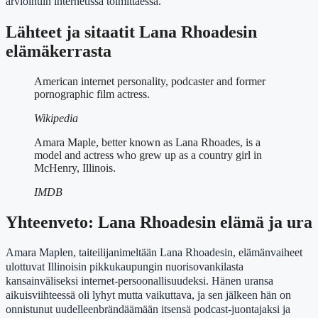
arviointiin internetissä toimittaessa.
Lähteet ja sitaatit Lana Rhoadesin
elämäkerrasta
American internet personality, podcaster and former
pornographic film actress.
Wikipedia
Amara Maple, better known as Lana Rhoades, is a
model and actress who grew up as a country girl in
McHenry, Illinois.
IMDB
Yhteenveto: Lana Rhoadesin elämä ja ura
Amara Maplen, taiteilijanimeltään Lana Rhoadesin, elämänvaiheet
ulottuvat Illinoisin pikkukaupungin nuorisovankilasta
kansainväliseksi internet-persoonallisuudeksi. Hänen uransa
aikuisviihteessä oli lyhyt mutta vaikuttava, ja sen jälkeen hän on
onnistunut uudelleenbrändäämään itsensä podcast-juontajaksi ja