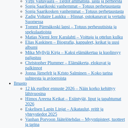
Virpi Valtavaara – Tiedot ammatista, iästä ja perheestä
Sonja Saarikoski vanhemmat – Totuus perhetaustasta
Sonja Saarikosken vanhemmat – Totuus perhetaustasta
Zadig Voltaire Laukku – Hinnat, ostokanavat ja vertailu
Suomessa
Tommi Pärmäkoski lapsi – Totuus perheuutisista ja
spekulaatioista
Matias Niemi Jere Karalahti – Voittaja ja ottelun kulku
Elias Kaskinen – Biografia, kappaleet, keikat ja uusi
albumi
Mika Myllylä Kirja – Kaksi elämäkertaa ja kuolinsyy
paljastuu
Christopher Plummer – Elämäkerta, elokuvat ja
palkinnot
Jonna Järnefelt ja Kristo Salminen – Koko tarina
suhteesta ja avioeroista
Ilmasto
12 kk euribor ennuste 2026 – Näin korko kehittyy
lähivuosina
Himos Areena Keikat – Esiintyjät, liput ja tapahtumat
2026
Eskelisen Lapin Linjat – Aikataulut, reitit ja
yhteystiedot 2025
Vanhan Porvoon Jäätelötehdas – Myyntipisteet, tuotteet
ja tarina