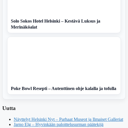
Solo Sokos Hotel Helsinki – Kestävä Luksus ja
Merinäköalat
Poke Bowl Resepti – Autenttinen ohje kalalla ja tofulla
Uutta
Näyttelyt Helsinki Nyt – Parhaat Museot ja Ilmaiset Galleriat
Jarno Elg – Hyvinkään paloittelusurman päätekijä