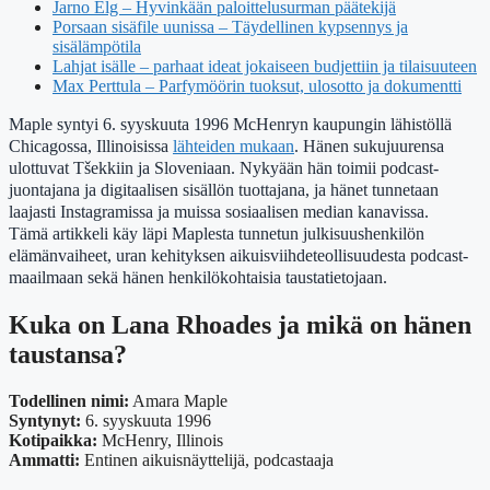
Jarno Elg – Hyvinkään paloittelusurman päätekijä
Porsaan sisäfile uunissa – Täydellinen kypsennys ja
sisälämpötila
Lahjat isälle – parhaat ideat jokaiseen budjettiin ja tilaisuuteen
Max Perttula – Parfymöörin tuoksut, ulosotto ja dokumentti
Maple syntyi 6. syyskuuta 1996 McHenryn kaupungin lähistöllä
Chicagossa, Illinoisissa
lähteiden mukaan
. Hänen sukujuurensa
ulottuvat Tšekkiin ja Sloveniaan. Nykyään hän toimii podcast-
juontajana ja digitaalisen sisällön tuottajana, ja hänet tunnetaan
laajasti Instagramissa ja muissa sosiaalisen median kanavissa.
Tämä artikkeli käy läpi Maplesta tunnetun julkisuushenkilön
elämänvaiheet, uran kehityksen aikuisviihdeteollisuudesta podcast-
maailmaan sekä hänen henkilökohtaisia taustatietojaan.
Kuka on Lana Rhoades ja mikä on hänen
taustansa?
Todellinen nimi:
Amara Maple
Syntynyt:
6. syyskuuta 1996
Kotipaikka:
McHenry, Illinois
Ammatti:
Entinen aikuisnäyttelijä, podcastaaja