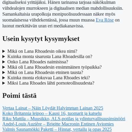
digitaaliseksi yrittäjäksi. Hänen tarinansa tarjoaa näkökulman
viihdealojen murrokseen ja digitaalisen median mahdollisuuksiin.
Samankaltaisia urapolkuja monipuolisuudessaan näkee myös
suomalaisessa viihdekentässä, jossa muun muassa
Eva Röse
on
luonut merkittävän uran eri mediakanavissa.
Usein kysytyt kysymykset
Mikä on Lana Rhoadesin oikea nimi?
Kuinka monta sisarusta Lana Rhoadesilla on?
Onko Lana Rhoades naimisissa?
Mikä oli Lana Rhoadesin ensimmäinen työpaikka?
Mikä on Lana Rhoadesin etninen tausta?
Kuinka monta elokuvaa Lana Rhoades teki?
Miksi Lana Rhoades lähti pornoteollisuudesta?
Poimi tästä
Vertaa Lainat – Näin Löydät Halvimman Lainan 2025
Koko Britannia leipoo – Kausi 16, tuomarit ja katselu
Riku Mattila – Muusikko, ALS-potilas ja ydinturvallisuusinsinööri
André-Louis Auzière – Brigitte Macronin Entinen Aviomies
Valmis Saunamökki Paketti – Hinnat, vertailu ja opas 2025