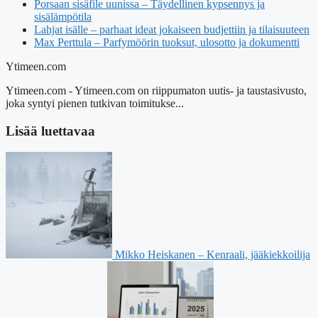
Porsaan sisäfile uunissa – Täydellinen kypsennys ja
sisälämpötila
Lahjat isälle – parhaat ideat jokaiseen budjettiin ja tilaisuuteen
Max Perttula – Parfymöörin tuoksut, ulosotto ja dokumentti
Ytimeen.com
Ytimeen.com - Ytimeen.com on riippumaton uutis- ja taustasivusto,
joka syntyi pienen tutkivan toimitukse...
Lisää luettavaa
Mikko Heiskanen – Kenraali, jääkiekkoilija