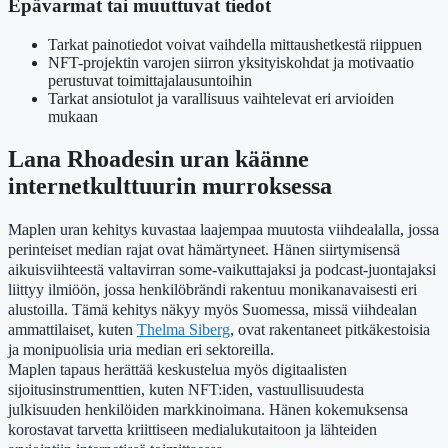
Epävarmat tai muuttuvat tiedot
Tarkat painotiedot voivat vaihdella mittaushetkestä riippuen
NFT-projektin varojen siirron yksityiskohdat ja motivaatio
perustuvat toimittajalausuntoihin
Tarkat ansiotulot ja varallisuus vaihtelevat eri arvioiden
mukaan
Lana Rhoadesin uran käänne
internetkulttuurin murroksessa
Maplen uran kehitys kuvastaa laajempaa muutosta viihdealalla, jossa
perinteiset median rajat ovat hämärtyneet. Hänen siirtymisensä
aikuisviihteestä valtavirran some-vaikuttajaksi ja podcast-juontajaksi
liittyy ilmiöön, jossa henkilöbrändi rakentuu monikanavaisesti eri
alustoilla. Tämä kehitys näkyy myös Suomessa, missä viihdealan
ammattilaiset, kuten
Thelma Siberg
, ovat rakentaneet pitkäkestoisia
ja monipuolisia uria median eri sektoreilla.
Maplen tapaus herättää keskustelua myös digitaalisten
sijoitusinstrumenttien, kuten NFT:iden, vastuullisuudesta
julkisuuden henkilöiden markkinoimana. Hänen kokemuksensa
korostavat tarvetta kriittiseen medialukutaitoon ja lähteiden