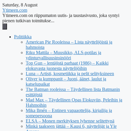
Saturday, 8 August
Ytimeen.com
Ytimeen.com on riippumaton uutis- ja taustasivusto, joka syntyi
pienen tutkivan toimitukse...
Politiikka
American Pie Rooleissa – Lista näyttelijöistä ja
hahmoista
Riku Mattila – Muusikko, ALS-potilas ja
ydinturvallisuusinsinööri
Top Gun – lentäjistä parhaat (1986) – Kaikki
elokuvasta juonesta näyttelijöihin
Luna – Artisti, kosmetiikka ja pelit selityksineen
Oliver ja kumppanit – Juoni, äänet, laulut ja
katselupaikat
The Batman rooleissa – Täydellinen lista Batmanin
esittäjistä
Mad Max – Täydellinen Opas Elokuviin, Peleihin ja
Hahmoihin
Mika Ilmén – Entinen vapaaottelija, kirjailija ja
somepersoona
ELSA – Monen merkityksen lyhenne selitettynä
Minkä taakseen jättää – Kausi 6, näyttelijät ja Yle