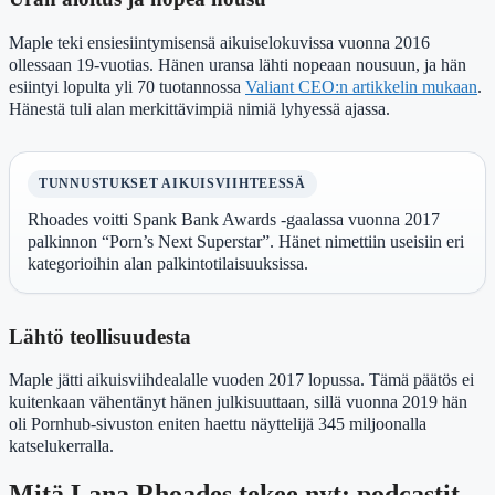
Maple teki ensiesiintymisensä aikuiselokuvissa vuonna 2016
ollessaan 19-vuotias. Hänen uransa lähti nopeaan nousuun, ja hän
esiintyi lopulta yli 70 tuotannossa
Valiant CEO:n artikkelin mukaan
.
Hänestä tuli alan merkittävimpiä nimiä lyhyessä ajassa.
TUNNUSTUKSET AIKUISVIIHTEESSÄ
Rhoades voitti Spank Bank Awards -gaalassa vuonna 2017
palkinnon “Porn’s Next Superstar”. Hänet nimettiin useisiin eri
kategorioihin alan palkintotilaisuuksissa.
Lähtö teollisuudesta
Maple jätti aikuisviihdealalle vuoden 2017 lopussa. Tämä päätös ei
kuitenkaan vähentänyt hänen julkisuuttaan, sillä vuonna 2019 hän
oli Pornhub-sivuston eniten haettu näyttelijä 345 miljoonalla
katselukerralla.
Mitä Lana Rhoades tekee nyt: podcastit