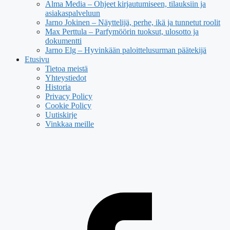
Alma Media – Ohjeet kirjautumiseen, tilauksiin ja
asiakaspalveluun
Jarno Jokinen – Näyttelijä, perhe, ikä ja tunnetut roolit
Max Perttula – Parfymöörin tuoksut, ulosotto ja
dokumentti
Jarno Elg – Hyvinkään paloittelusurman päätekijä
Etusivu
Tietoa meistä
Yhteystiedot
Historia
Privacy Policy
Cookie Policy
Uutiskirje
Vinkkaa meille