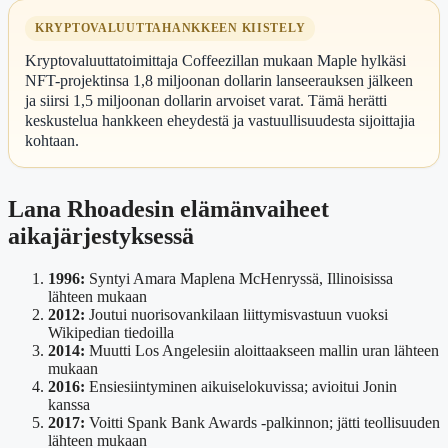
KRYPTOVALUUTTAHANKKEEN KIISTELY
Kryptovaluuttatoimittaja Coffeezillan mukaan Maple hylkäsi
NFT-projektinsa 1,8 miljoonan dollarin lanseerauksen jälkeen
ja siirsi 1,5 miljoonan dollarin arvoiset varat. Tämä herätti
keskustelua hankkeen eheydestä ja vastuullisuudesta sijoittajia
kohtaan.
Lana Rhoadesin elämänvaiheet
aikajärjestyksessä
1996:
Syntyi Amara Maplena McHenryssä, Illinoisissa
lähteen mukaan
2012:
Joutui nuorisovankilaan liittymisvastuun vuoksi
Wikipedian tiedoilla
2014:
Muutti Los Angelesiin aloittaakseen mallin uran lähteen
mukaan
2016:
Ensiesiintyminen aikuiselokuvissa; avioitui Jonin
kanssa
2017:
Voitti Spank Bank Awards -palkinnon; jätti teollisuuden
lähteen mukaan