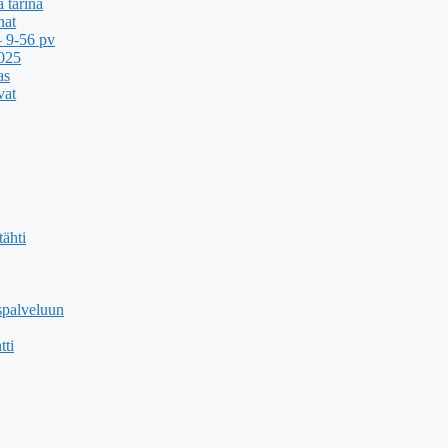
 tarina
nat
 9-56 pv
2025
as
vat
ähti
spalveluun
tti