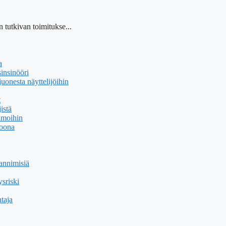
 tutkivan toimitukse...
a
insinööri
uonesta näyttelijöihin
t
istä
hmoihin
soona
annimisiä
sriski
taja