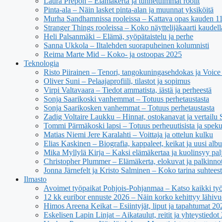
Laura Prepon – Elämäkerta ja tunnetuimmat roolit
Pinta-ala – Näin lasket pinta-alan ja muunnat yksiköitä
Murha Sandhamnissa rooleissa – Kattava opas kauden 11 n
Stranger Things rooleissa – Koko näyttelijäkaarti kaudell
Heli Palsanmäki – Elämä, syöpätaistelu ja perhe
Sanna Ukkola – Iltalehden suorapuheinen kolumnisti
Reima Marte Mid – Koko- ja ostoopas 2025
Teknologia
Risto Piirainen – Tenori, tangokuningasehdokas ja Voice o
Oliver Suni – Pelaajaprofiili, tilastot ja sopimus
Virpi Valtavaara – Tiedot ammatista, iästä ja perheestä
Sonja Saarikoski vanhemmat – Totuus perhetaustasta
Sonja Saarikosken vanhemmat – Totuus perhetaustasta
Zadig Voltaire Laukku – Hinnat, ostokanavat ja vertailu
Tommi Pärmäkoski lapsi – Totuus perheuutisista ja spekul
Matias Niemi Jere Karalahti – Voittaja ja ottelun kulku
Elias Kaskinen – Biografia, kappaleet, keikat ja uusi alb
Mika Myllylä Kirja – Kaksi elämäkertaa ja kuolinsyy pal
Christopher Plummer – Elämäkerta, elokuvat ja palkinno
Jonna Järnefelt ja Kristo Salminen – Koko tarina suhteest
Ilmasto
Avoimet työpaikat Pohjois-Pohjanmaa – Katso kaikki työ
12 kk euribor ennuste 2026 – Näin korko kehittyy lähivu
Himos Areena Keikat – Esiintyjät, liput ja tapahtumat 20
Eskelisen Lapin Linjat – Aikataulut, reitit ja yhteystiedot