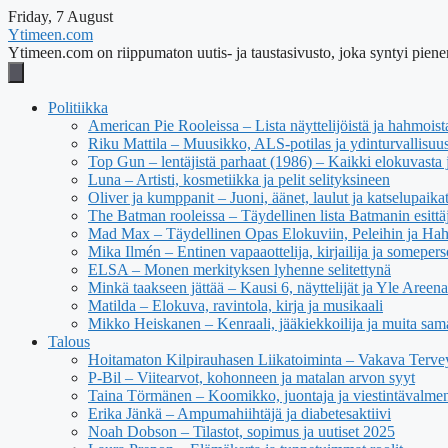
Friday, 7 August
Ytimeen.com
Ytimeen.com on riippumaton uutis- ja taustasivusto, joka syntyi pienen
Politiikka
American Pie Rooleissa – Lista näyttelijöistä ja hahmoist
Riku Mattila – Muusikko, ALS-potilas ja ydinturvallisuus
Top Gun – lentäjistä parhaat (1986) – Kaikki elokuvasta j
Luna – Artisti, kosmetiikka ja pelit selityksineen
Oliver ja kumppanit – Juoni, äänet, laulut ja katselupaika
The Batman rooleissa – Täydellinen lista Batmanin esittäj
Mad Max – Täydellinen Opas Elokuviin, Peleihin ja Ha
Mika Ilmén – Entinen vapaaottelija, kirjailija ja someper
ELSA – Monen merkityksen lyhenne selitettynä
Minkä taakseen jättää – Kausi 6, näyttelijät ja Yle Areena
Matilda – Elokuva, ravintola, kirja ja musikaali
Mikko Heiskanen – Kenraali, jääkiekkoilija ja muita sam
Talous
Hoitamaton Kilpirauhasen Liikatoiminta – Vakava Tervey
P-Bil – Viitearvot, kohonneen ja matalan arvon syyt
Taina Törmänen – Koomikko, juontaja ja viestintävalmen
Erika Jänkä – Ampumahiihtäjä ja diabetesaktiivi
Noah Dobson – Tilastot, sopimus ja uutiset 2025