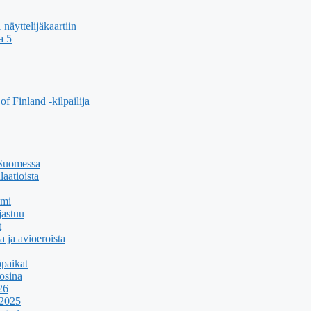
äyttelijäkaartiin
a 5
f Finland -kilpailija
 Suomessa
aatioista
umi
jastuu
t
a ja avioeroista
paikat
osina
26
 2025