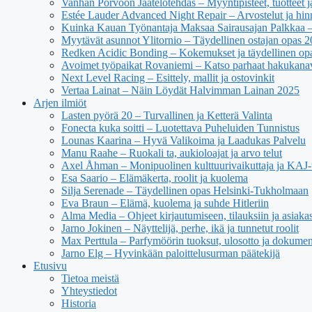
Vanhan Porvoon Jäätelötehdas – Myyntipisteet, tuotteet ja
Estée Lauder Advanced Night Repair – Arvostelut ja hin
Kuinka Kauan Työnantaja Maksaa Sairausajan Palkkaa –
Myytävät asunnot Ylitornio – Täydellinen ostajan opas 
Redken Acidic Bonding – Kokemukset ja täydellinen op
Avoimet työpaikat Rovaniemi – Katso parhaat hakukana
Next Level Racing – Esittely, mallit ja ostovinkit
Vertaa Lainat – Näin Löydät Halvimman Lainan 2025
Arjen ilmiöt
Lasten pyörä 20 – Turvallinen ja Ketterä Valinta
Fonecta kuka soitti – Luotettava Puheluiden Tunnistus
Lounas Kaarina – Hyvä Valikoima ja Laadukas Palvelu
Manu Raahe – Ruokali ta, aukioloajat ja arvo telut
Axel Åhman – Monipuolinen kulttuurivaikuttaja ja KAJ-t
Esa Saario – Elämäkerta, roolit ja kuolema
Silja Serenade – Täydellinen opas Helsinki-Tukholmaan
Eva Braun – Elämä, kuolema ja suhde Hitleriin
Alma Media – Ohjeet kirjautumiseen, tilauksiin ja asiaka
Jarno Jokinen – Näyttelijä, perhe, ikä ja tunnetut roolit
Max Perttula – Parfymöörin tuoksut, ulosotto ja dokumen
Jarno Elg – Hyvinkään paloittelusurman päätekijä
Etusivu
Tietoa meistä
Yhteystiedot
Historia