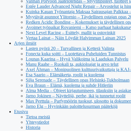
Vanhan Porvoon Jäätelötehdas – Myyntipisteet, tuotteet ja
Estée Lauder Advanced Night Repair – Arvostelut ja hin
Kuinka Kauan Työnantaja Maksaa Sairausajan Palkkaa –
Myytävät asunnot Ylitornio – Täydellinen ostajan opas 
Redken Acidic Bonding – Kokemukset ja täydellinen op
Avoimet työpaikat Rovaniemi – Katso parhaat hakukana
Next Level Racing – Esittely, mallit ja ostovinkit
Vertaa Lainat – Näin Löydät Halvimman Lainan 2025
Arjen ilmiöt
Lasten pyörä 20 – Turvallinen ja Ketterä Valinta
Fonecta kuka soitti – Luotettava Puheluiden Tunnistus
Lounas Kaarina – Hyvä Valikoima ja Laadukas Palvelu
Manu Raahe – Ruokali ta, aukioloajat ja arvo telut
Axel Åhman – Monipuolinen kulttuurivaikuttaja ja KAJ-t
Esa Saario – Elämäkerta, roolit ja kuolema
Silja Serenade – Täydellinen opas Helsinki-Tukholmaan
Eva Braun – Elämä, kuolema ja suhde Hitleriin
Alma Media – Ohjeet kirjautumiseen, tilauksiin ja asiaka
Jarno Jokinen – Näyttelijä, perhe, ikä ja tunnetut roolit
Max Perttula – Parfymöörin tuoksut, ulosotto ja dokumen
Jarno Elg – Hyvinkään paloittelusurman päätekijä
Etusivu
Tietoa meistä
Yhteystiedot
Historia