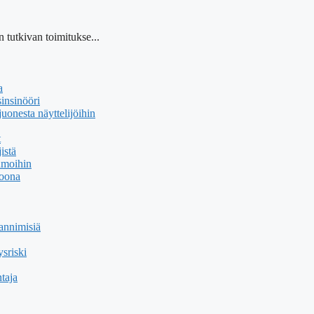
 tutkivan toimitukse...
a
insinööri
uonesta näyttelijöihin
t
istä
hmoihin
soona
annimisiä
sriski
taja