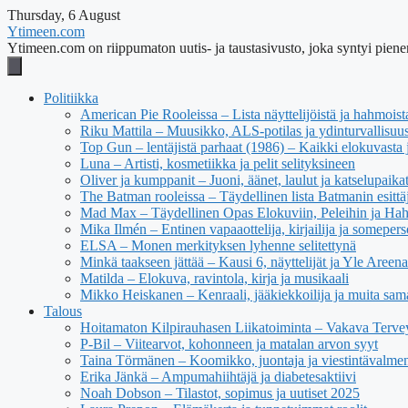
Thursday, 6 August
Ytimeen.com
Ytimeen.com on riippumaton uutis- ja taustasivusto, joka syntyi pienen
Politiikka
American Pie Rooleissa – Lista näyttelijöistä ja hahmoist
Riku Mattila – Muusikko, ALS-potilas ja ydinturvallisuus
Top Gun – lentäjistä parhaat (1986) – Kaikki elokuvasta j
Luna – Artisti, kosmetiikka ja pelit selityksineen
Oliver ja kumppanit – Juoni, äänet, laulut ja katselupaika
The Batman rooleissa – Täydellinen lista Batmanin esittäj
Mad Max – Täydellinen Opas Elokuviin, Peleihin ja Ha
Mika Ilmén – Entinen vapaaottelija, kirjailija ja someper
ELSA – Monen merkityksen lyhenne selitettynä
Minkä taakseen jättää – Kausi 6, näyttelijät ja Yle Areena
Matilda – Elokuva, ravintola, kirja ja musikaali
Mikko Heiskanen – Kenraali, jääkiekkoilija ja muita sam
Talous
Hoitamaton Kilpirauhasen Liikatoiminta – Vakava Tervey
P-Bil – Viitearvot, kohonneen ja matalan arvon syyt
Taina Törmänen – Koomikko, juontaja ja viestintävalmen
Erika Jänkä – Ampumahiihtäjä ja diabetesaktiivi
Noah Dobson – Tilastot, sopimus ja uutiset 2025