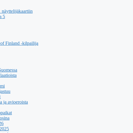
äyttelijäkaartiin
a 5
f Finland -kilpailija
 Suomessa
aatioista
umi
jastuu
t
a ja avioeroista
paikat
osina
26
 2025