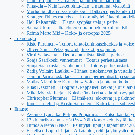
Laura Prepon – Elämäkerta ja tunnetuimmat roolit
Pinta-ala – Näin lasket pinta-alan ja muunnat yksiköitä
Murha Sandhamnissa rooleissa – Kattava opas kauden 11 n
Stranger Things rooleissa – Koko näyttelijäkaarti kaudell
Heli Palsanmäki – Elämä, syöpätaistelu ja perhe
Sanna Ukkola – Iltalehden suorapuheinen kolumnisti
Reima Marte Mid – Koko- ja ostoopas 2025
Teknologia
Risto Piirainen – Tenori, tangokuningasehdokas ja Voice o
Oliver Suni – Pelaajaprofiili, tilastot ja sopimus
Virpi Valtavaara – Tiedot ammatista, iästä ja perheestä
Sonja Saarikoski vanhemmat – Totuus perhetaustasta
Sonja Saarikosken vanhemmat – Totuus perhetaustasta
Zadig Voltaire Laukku – Hinnat, ostokanavat ja vertailu
Tommi Pärmäkoski lapsi – Totuus perheuutisista ja spekul
Matias Niemi Jere Karalahti – Voittaja ja ottelun kulku
Elias Kaskinen – Biografia, kappaleet, keikat ja uusi alb
Mika Myllylä Kirja – Kaksi elämäkertaa ja kuolinsyy pal
Christopher Plummer – Elämäkerta, elokuvat ja palkinno
Jonna Järnefelt ja Kristo Salminen – Koko tarina suhteest
Ilmasto
Avoimet työpaikat Pohjois-Pohjanmaa – Katso kaikki työ
12 kk euribor ennuste 2026 – Näin korko kehittyy lähivu
Himos Areena Keikat – Esiintyjät, liput ja tapahtumat 20
Eskelisen Lapin Linjat – Aikataulut, reitit ja yhteystiedot