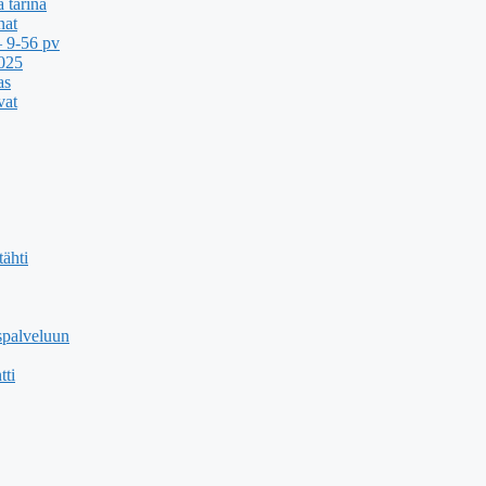
 tarina
nat
 9-56 pv
2025
as
vat
ähti
spalveluun
tti