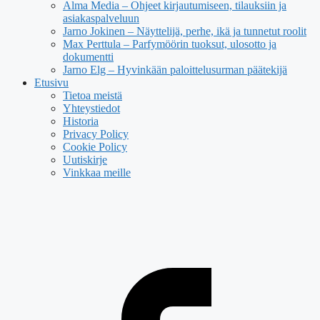
Alma Media – Ohjeet kirjautumiseen, tilauksiin ja
asiakaspalveluun
Jarno Jokinen – Näyttelijä, perhe, ikä ja tunnetut roolit
Max Perttula – Parfymöörin tuoksut, ulosotto ja
dokumentti
Jarno Elg – Hyvinkään paloittelusurman päätekijä
Etusivu
Tietoa meistä
Yhteystiedot
Historia
Privacy Policy
Cookie Policy
Uutiskirje
Vinkkaa meille