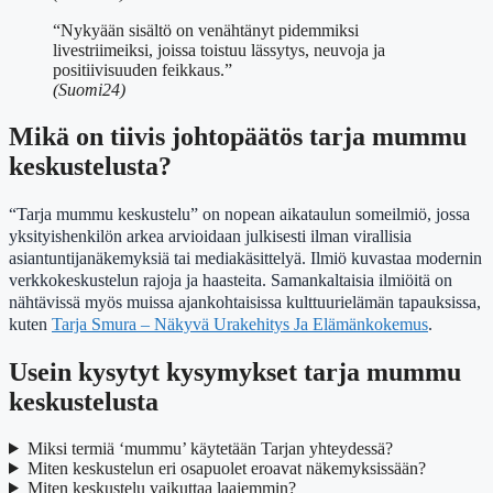
“Nykyään sisältö on venähtänyt pidemmiksi
livestriimeiksi, joissa toistuu lässytys, neuvoja ja
positiivisuuden feikkaus.”
(Suomi24)
Mikä on tiivis johtopäätös tarja mummu
keskustelusta?
“Tarja mummu keskustelu” on nopean aikataulun someilmiö, jossa
yksityishenkilön arkea arvioidaan julkisesti ilman virallisia
asiantuntijanäkemyksiä tai mediakäsittelyä. Ilmiö kuvastaa modernin
verkkokeskustelun rajoja ja haasteita. Samankaltaisia ilmiöitä on
nähtävissä myös muissa ajankohtaisissa kulttuurielämän tapauksissa,
kuten
Tarja Smura – Näkyvä Urakehitys Ja Elämänkokemus
.
Usein kysytyt kysymykset tarja mummu
keskustelusta
Miksi termiä ‘mummu’ käytetään Tarjan yhteydessä?
Miten keskustelun eri osapuolet eroavat näkemyksissään?
Miten keskustelu vaikuttaa laajemmin?