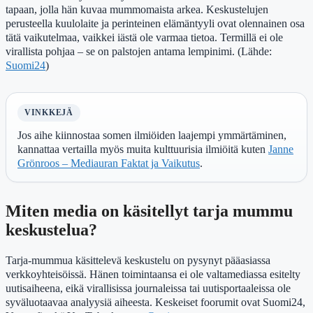
tapaan, jolla hän kuvaa mummomaista arkea. Keskustelujen
perusteella kuulolaite ja perinteinen elämäntyyli ovat olennainen osa
tätä vaikutelmaa, vaikkei iästä ole varmaa tietoa. Termillä ei ole
virallista pohjaa – se on palstojen antama lempinimi. (Lähde:
Suomi24
)
VINKKEJÄ
Jos aihe kiinnostaa somen ilmiöiden laajempi ymmärtäminen,
kannattaa vertailla myös muita kulttuurisia ilmiöitä kuten
Janne
Grönroos – Mediauran Faktat ja Vaikutus
.
Miten media on käsitellyt tarja mummu
keskustelua?
Tarja-mummua käsittelevä keskustelu on pysynyt pääasiassa
verkkoyhteisöissä. Hänen toimintaansa ei ole valtamediassa esitelty
uutisaiheena, eikä virallisissa journaleissa tai uutisportaaleissa ole
syväluotaavaa analyysiä aiheesta. Keskeiset foorumit ovat Suomi24,