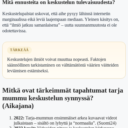
Mitä ennusteita on keskustelun tulevaisuudesta?
Keskustelupalstat uskovat, että aihe pysyy lähinnä internetin
marginaalissa eikä leviä laajempaan mediaan. Yleinen käsitys on,
että “ilmiö jatkuu samanlaisena” – uutta suunnanmuutosta ei ole
odotettavissa.
TÄRKEÄÄ
Keskustelujen ilmiöt voivat muuttua nopeasti. Faktojen
säännöllinen tarkistaminen on välttämätöntä väärien väitteiden
leviämisen estämiseksi.
Mitkä ovat tärkeimmät tapahtumat tarja
mummu keskustelun synnyssä?
(Aikajana)
2022:
Tarja-mummun ensimmäiset arkea kuvaavat videot
julkaistaan – sisältö on lyhyttä ja “normaalia”. (Suomi24)