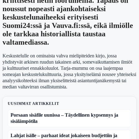
kriittisesti netin foorumeilla. Tapaus on
noussut nopeasti ajankohtaiseksi
keskustelunaiheeksi erityisesti
Suomi24:ssä ja Vauva.fi:ssä, eikä ilmiölle
ole tarkkaa historiallista taustaa
valtamediassa.
Keskustelulle on ominaista vahva mielipiteiden kirjo, jossa
yhdistyvät arkinen ruudun takainen arki, somevaikuttamisen ilmiöt
ja kulttuuriset ennakkoluulot. Tarja-mummu on osa laajempaa
someajan keskustelukulttuuria, jossa yksityiselämä nousee yhteiseksi
analyysikohteeksi ilman yksiselitteistä asiantuntijanäkemystä tai
median valtavirran osallistumista.
UUSIMMAT ARTIKKELIT
Porsaan sisäfile uunissa – Täydellinen kypsennys ja
sisälämpötila
Lahjat isälle – parhaat ideat jokaiseen budjettiin ja