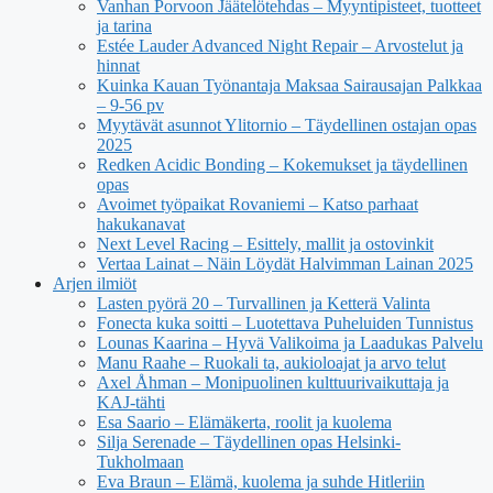
Vanhan Porvoon Jäätelötehdas – Myyntipisteet, tuotteet
ja tarina
Estée Lauder Advanced Night Repair – Arvostelut ja
hinnat
Kuinka Kauan Työnantaja Maksaa Sairausajan Palkkaa
– 9-56 pv
Myytävät asunnot Ylitornio – Täydellinen ostajan opas
2025
Redken Acidic Bonding – Kokemukset ja täydellinen
opas
Avoimet työpaikat Rovaniemi – Katso parhaat
hakukanavat
Next Level Racing – Esittely, mallit ja ostovinkit
Vertaa Lainat – Näin Löydät Halvimman Lainan 2025
Arjen ilmiöt
Lasten pyörä 20 – Turvallinen ja Ketterä Valinta
Fonecta kuka soitti – Luotettava Puheluiden Tunnistus
Lounas Kaarina – Hyvä Valikoima ja Laadukas Palvelu
Manu Raahe – Ruokali ta, aukioloajat ja arvo telut
Axel Åhman – Monipuolinen kulttuurivaikuttaja ja
KAJ-tähti
Esa Saario – Elämäkerta, roolit ja kuolema
Silja Serenade – Täydellinen opas Helsinki-
Tukholmaan
Eva Braun – Elämä, kuolema ja suhde Hitleriin