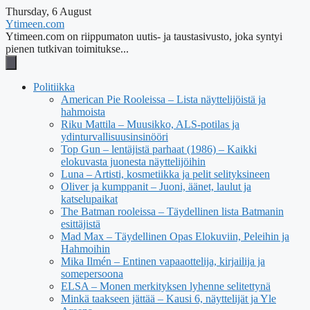
Thursday, 6 August
Ytimeen.com
Ytimeen.com on riippumaton uutis- ja taustasivusto, joka syntyi
pienen tutkivan toimitukse...
Politiikka
American Pie Rooleissa – Lista näyttelijöistä ja
hahmoista
Riku Mattila – Muusikko, ALS-potilas ja
ydinturvallisuusinsinööri
Top Gun – lentäjistä parhaat (1986) – Kaikki
elokuvasta juonesta näyttelijöihin
Luna – Artisti, kosmetiikka ja pelit selityksineen
Oliver ja kumppanit – Juoni, äänet, laulut ja
katselupaikat
The Batman rooleissa – Täydellinen lista Batmanin
esittäjistä
Mad Max – Täydellinen Opas Elokuviin, Peleihin ja
Hahmoihin
Mika Ilmén – Entinen vapaaottelija, kirjailija ja
somepersoona
ELSA – Monen merkityksen lyhenne selitettynä
Minkä taakseen jättää – Kausi 6, näyttelijät ja Yle