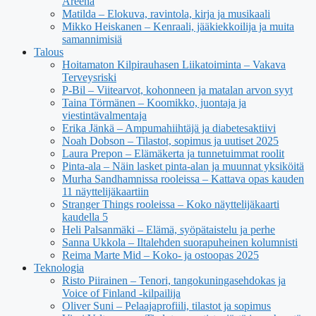
Areena
Matilda – Elokuva, ravintola, kirja ja musikaali
Mikko Heiskanen – Kenraali, jääkiekkoilija ja muita
samannimisiä
Talous
Hoitamaton Kilpirauhasen Liikatoiminta – Vakava
Terveysriski
P-Bil – Viitearvot, kohonneen ja matalan arvon syyt
Taina Törmänen – Koomikko, juontaja ja
viestintävalmentaja
Erika Jänkä – Ampumahiihtäjä ja diabetesaktiivi
Noah Dobson – Tilastot, sopimus ja uutiset 2025
Laura Prepon – Elämäkerta ja tunnetuimmat roolit
Pinta-ala – Näin lasket pinta-alan ja muunnat yksiköitä
Murha Sandhamnissa rooleissa – Kattava opas kauden
11 näyttelijäkaartiin
Stranger Things rooleissa – Koko näyttelijäkaarti
kaudella 5
Heli Palsanmäki – Elämä, syöpätaistelu ja perhe
Sanna Ukkola – Iltalehden suorapuheinen kolumnisti
Reima Marte Mid – Koko- ja ostoopas 2025
Teknologia
Risto Piirainen – Tenori, tangokuningasehdokas ja
Voice of Finland -kilpailija
Oliver Suni – Pelaajaprofiili, tilastot ja sopimus