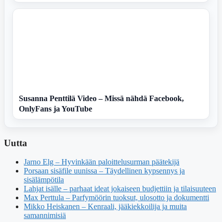
Susanna Penttilä Video – Missä nähdä Facebook,
OnlyFans ja YouTube
Uutta
Jarno Elg – Hyvinkään paloittelusurman päätekijä
Porsaan sisäfile uunissa – Täydellinen kypsennys ja
sisälämpötila
Lahjat isälle – parhaat ideat jokaiseen budjettiin ja tilaisuuteen
Max Perttula – Parfymöörin tuoksut, ulosotto ja dokumentti
Mikko Heiskanen – Kenraali, jääkiekkoilija ja muita
samannimisiä