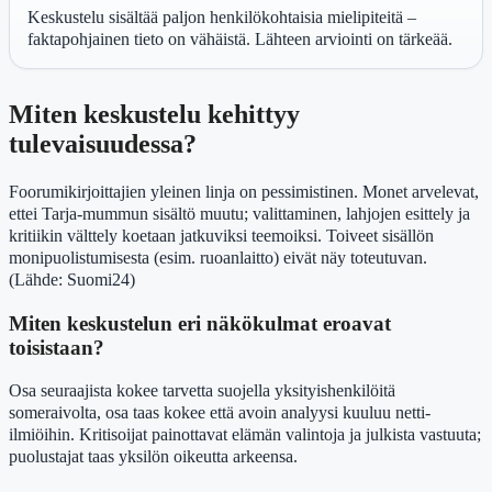
Keskustelu sisältää paljon henkilökohtaisia mielipiteitä –
faktapohjainen tieto on vähäistä. Lähteen arviointi on tärkeää.
Miten keskustelu kehittyy
tulevaisuudessa?
Foorumikirjoittajien yleinen linja on pessimistinen. Monet arvelevat,
ettei Tarja-mummun sisältö muutu; valittaminen, lahjojen esittely ja
kritiikin välttely koetaan jatkuviksi teemoiksi. Toiveet sisällön
monipuolistumisesta (esim. ruoanlaitto) eivät näy toteutuvan.
(Lähde: Suomi24)
Miten keskustelun eri näkökulmat eroavat
toisistaan?
Osa seuraajista kokee tarvetta suojella yksityishenkilöitä
someraivolta, osa taas kokee että avoin analyysi kuuluu netti-
ilmiöihin. Kritisoijat painottavat elämän valintoja ja julkista vastuuta;
puolustajat taas yksilön oikeutta arkeensa.