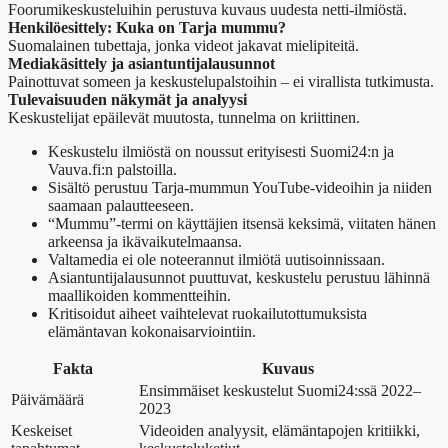
Foorumikeskusteluihin perustuva kuvaus uudesta netti-ilmiöstä.
Henkilöesittely: Kuka on Tarja mummu?
Suomalainen tubettaja, jonka videot jakavat mielipiteitä.
Mediakäsittely ja asiantuntijalausunnot
Painottuvat someen ja keskustelupalstoihin – ei virallista tutkimusta.
Tulevaisuuden näkymät ja analyysi
Keskustelijat epäilevät muutosta, tunnelma on kriittinen.
Keskustelu ilmiöstä on noussut erityisesti Suomi24:n ja
Vauva.fi:n palstoilla.
Sisältö perustuu Tarja-mummun YouTube-videoihin ja niiden
saamaan palautteeseen.
“Mummu”-termi on käyttäjien itsensä keksimä, viitaten hänen
arkeensa ja ikävaikutelmaansa.
Valtamedia ei ole noteerannut ilmiötä uutisoinnissaan.
Asiantuntijalausunnot puuttuvat, keskustelu perustuu lähinnä
maallikoiden kommentteihin.
Kritisoidut aiheet vaihtelevat ruokailutottumuksista
elämäntavan kokonaisarviointiin.
Fakta
Kuvaus
Ensimmäiset keskustelut Suomi24:ssä 2022–
Päivämäärä
2023
Keskeiset
Videoiden analyysit, elämäntapojen kritiikki,