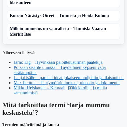
tilaisuuteen
Koiran Närästys Oireet – Tunnista ja Hoida Kotona
Milloin ummetus on vaarallista – Tunnista Vaaran
Merkit Itse
Aiheeseen liittyvät
Jarno Elg – Hyvinkään paloittelusurman päätekijä
Porsaan sisäfile uunissa – Täydellinen kypsennys ja
sisälämpötila
Lahjat isälle – parhaat ideat jokaiseen budjettiin ja tilaisuuteen
Max Perttula – Parfymöörin tuoksut, ulosotto ja dokumentti
Mikko Heiskanen – Kenraali, jääkiekkoilija ja muita
samannimisiä
Mitä tarkoittaa termi ‘tarja mummu
keskustelu’?
Termien määritelmä ja tausta