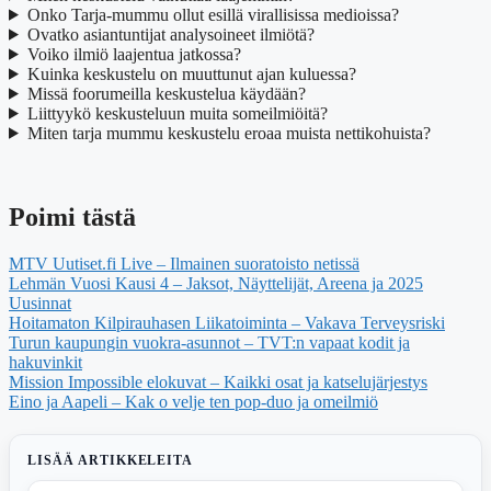
Onko Tarja-mummu ollut esillä virallisissa medioissa?
Ovatko asiantuntijat analysoineet ilmiötä?
Voiko ilmiö laajentua jatkossa?
Kuinka keskustelu on muuttunut ajan kuluessa?
Missä foorumeilla keskustelua käydään?
Liittyykö keskusteluun muita someilmiöitä?
Miten tarja mummu keskustelu eroaa muista nettikohuista?
Poimi tästä
MTV Uutiset.fi Live – Ilmainen suoratoisto netissä
Lehmän Vuosi Kausi 4 – Jaksot, Näyttelijät, Areena ja 2025
Uusinnat
Hoitamaton Kilpirauhasen Liikatoiminta – Vakava Terveysriski
Turun kaupungin vuokra-asunnot – TVT:n vapaat kodit ja
hakuvinkit
Mission Impossible elokuvat – Kaikki osat ja katselujärjestys
Eino ja Aapeli – Kak o velje ten pop-duo ja omeilmiö
LISÄÄ ARTIKKELEITA