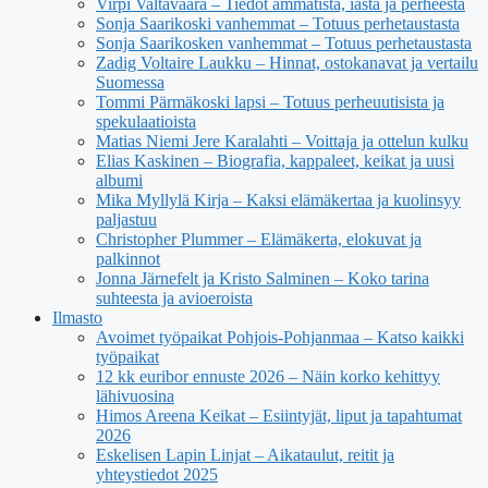
Virpi Valtavaara – Tiedot ammatista, iästä ja perheestä
Sonja Saarikoski vanhemmat – Totuus perhetaustasta
Sonja Saarikosken vanhemmat – Totuus perhetaustasta
Zadig Voltaire Laukku – Hinnat, ostokanavat ja vertailu
Suomessa
Tommi Pärmäkoski lapsi – Totuus perheuutisista ja
spekulaatioista
Matias Niemi Jere Karalahti – Voittaja ja ottelun kulku
Elias Kaskinen – Biografia, kappaleet, keikat ja uusi
albumi
Mika Myllylä Kirja – Kaksi elämäkertaa ja kuolinsyy
paljastuu
Christopher Plummer – Elämäkerta, elokuvat ja
palkinnot
Jonna Järnefelt ja Kristo Salminen – Koko tarina
suhteesta ja avioeroista
Ilmasto
Avoimet työpaikat Pohjois-Pohjanmaa – Katso kaikki
työpaikat
12 kk euribor ennuste 2026 – Näin korko kehittyy
lähivuosina
Himos Areena Keikat – Esiintyjät, liput ja tapahtumat
2026
Eskelisen Lapin Linjat – Aikataulut, reitit ja
yhteystiedot 2025