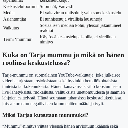
tapahtumat
keskusteluketjut
Keskustelufoorumit
Suomi24, Vauva.fi
Media
Ei valtavirran uutisointi; vain somekeskustelu
Asiantuntijat
Ei tunnistettuja virallisia lausuntoja
Sosiaalisen median kohu, yleisön jakautuneet
Vaikutus
reaktiot
Käytössä keskustelupalstoilla, ei virellinen
Termi ‘mummu’
nimitys
Kuka on Tarja mummu ja mikä on hänen
roolinsa keskustelussa?
Tarja-mummu on suomalainen YouTube-vaikuttaja, joka julkaisee
videoita arjestaan, ostoksistaan sekä hyvinkin henkilökohtaisista
tunteista tai kokemuksista. Hänen kanavansa sisältö koostuu usein
live-lähetyksistä, ruokailusta, valituksista unettomuudesta ja saamien
lahjojen esittelystä. Häntä seurataan tuhansissa keskusteluketjuissa,
joissa korostuu negatiivisten kommenttien määrä ja tyyli.
Miksi Tarjaa kutsutaan mummuksi?
“Mummu”-nimitys viittaa yleensä hänen arvioituun ikäänsä sekä