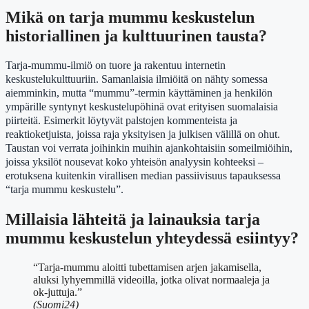
Mikä on tarja mummu keskustelun
historiallinen ja kulttuurinen tausta?
Tarja-mummu-ilmiö on tuore ja rakentuu internetin
keskustelukulttuuriin. Samanlaisia ilmiöitä on nähty somessa
aiemminkin, mutta “mummu”-termin käyttäminen ja henkilön
ympärille syntynyt keskustelupöhinä ovat erityisen suomalaisia
piirteitä. Esimerkit löytyvät palstojen kommenteista ja
reaktioketjuista, joissa raja yksityisen ja julkisen välillä on ohut.
Taustan voi verrata joihinkin muihin ajankohtaisiin someilmiöihin,
joissa yksilöt nousevat koko yhteisön analyysin kohteeksi –
erotuksena kuitenkin virallisen median passiivisuus tapauksessa
“tarja mummu keskustelu”.
Millaisia lähteitä ja lainauksia tarja
mummu keskustelun yhteydessä esiintyy?
“Tarja-mummu aloitti tubettamisen arjen jakamisella,
aluksi lyhyemmillä videoilla, jotka olivat normaaleja ja
ok-juttuja.”
(Suomi24)