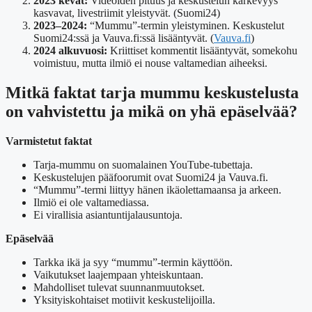
2023 kevät:
Videoiden pituus ja keskustelun kärkevyys
kasvavat, livestriimit yleistyvät. (Suomi24)
2023–2024:
“Mummu”-termin yleistyminen. Keskustelut
Suomi24:ssä ja Vauva.fi:ssä lisääntyvät. (
Vauva.fi
)
2024 alkuvuosi:
Kriittiset kommentit lisääntyvät, somekohu
voimistuu, mutta ilmiö ei nouse valtamedian aiheeksi.
Mitkä faktat tarja mummu keskustelusta
on vahvistettu ja mikä on yhä epäselvää?
Varmistetut faktat
Tarja-mummu on suomalainen YouTube-tubettaja.
Keskustelujen pääfoorumit ovat Suomi24 ja Vauva.fi.
“Mummu”-termi liittyy hänen ikäolettamaansa ja arkeen.
Ilmiö ei ole valtamediassa.
Ei virallisia asiantuntijalausuntoja.
Epäselvää
Tarkka ikä ja syy “mummu”-termin käyttöön.
Vaikutukset laajempaan yhteiskuntaan.
Mahdolliset tulevat suunnanmuutokset.
Yksityiskohtaiset motiivit keskustelijoilla.