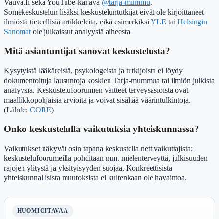
Vauva.fi sekä YouTube-kanava
@tarja-mummu
.
Somekeskustelun lisäksi keskusteluntutkijat eivät ole kirjoittaneet
ilmiöstä tieteellisiä artikkeleita, eikä esimerkiksi
YLE
tai
Helsingin
Sanomat
ole julkaissut analyysiä aiheesta.
Mitä asiantuntijat sanovat keskustelusta?
Kysytyistä lääkäreistä, psykologeista ja tutkijoista ei löydy
dokumentoituja lausuntoja koskien Tarja-mummua tai ilmiön julkista
analyysia. Keskustelufoorumien väitteet terveysasioista ovat
maallikkopohjaisia arvioita ja voivat sisältää väärintulkintoja.
(Lähde:
CORE
)
Onko keskustelulla vaikutuksia yhteiskunnassa?
Vaikutukset näkyvät osin tapana keskustella nettivaikuttajista:
keskustelufoorumeilla pohditaan mm. mielenterveyttä, julkisuuden
rajojen ylitystä ja yksityisyyden suojaa. Konkreettisista
yhteiskunnallisista muutoksista ei kuitenkaan ole havaintoa.
HUOMIOITAVAA