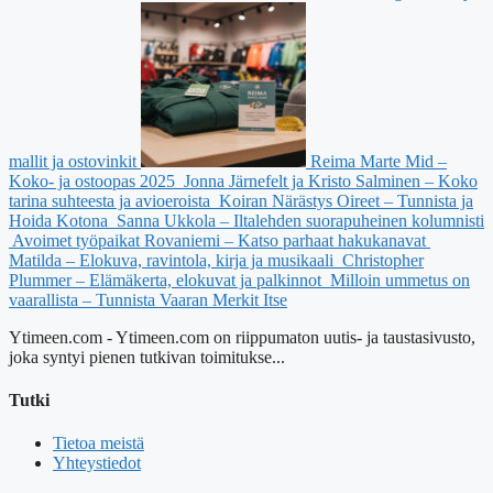
mallit ja ostovinkit
Reima Marte Mid –
Koko- ja ostoopas 2025
Jonna Järnefelt ja Kristo Salminen – Koko
tarina suhteesta ja avioeroista
Koiran Närästys Oireet – Tunnista ja
Hoida Kotona
Sanna Ukkola – Iltalehden suorapuheinen kolumnisti
Avoimet työpaikat Rovaniemi – Katso parhaat hakukanavat
Matilda – Elokuva, ravintola, kirja ja musikaali
Christopher
Plummer – Elämäkerta, elokuvat ja palkinnot
Milloin ummetus on
vaarallista – Tunnista Vaaran Merkit Itse
Ytimeen.com - Ytimeen.com on riippumaton uutis- ja taustasivusto,
joka syntyi pienen tutkivan toimitukse...
Tutki
Tietoa meistä
Yhteystiedot