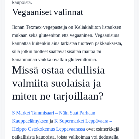
kaupoista.
Vegaaniset valinnat
Ilonan Texmex-vegepasteija on Keliakialiiton listauksen
mukaan sekä gluteeniton että vegaaninen. Vegaanisuus
kannattaa kuitenkin aina tarkistaa tuotteen pakkauksesta,
sillä jotkin tuotteet saattavat sisältää maitoa tai
kananmunaa vaikka ovatkin gluteenittomia.
Missä ostaa edullisia
valmiita suolaisia ja
miten ne tarjoillaan?
S Market Tammisaari – Näin Saat Parhaan
Kauppaelämyksen
ja
K Supermarket Leppävaara –
Helppo Ostokokemus Leppävaarassa
ovat esimerkkejä
paikallisista kaupoista, joista valikoimaa voi tiedustella.