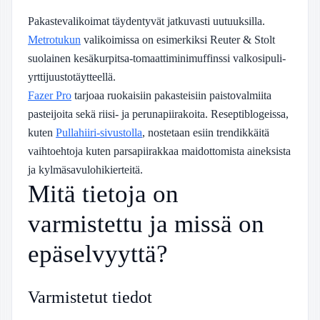
Pakastevalikoimat täydentyvät jatkuvasti uutuuksilla.
Metrotukun
valikoimissa on esimerkiksi Reuter & Stolt
suolainen kesäkurpitsa-tomaattiminimuffinssi valkosipuli-
yrttijuustotäytteellä.
Fazer Pro
tarjoaa ruokaisiin pakasteisiin paistovalmiita
pasteijoita sekä riisi- ja perunapiirakoita. Reseptiblogeissa,
kuten
Pullahiiri-sivustolla
, nostetaan esiin trendikkäitä
vaihtoehtoja kuten parsapiirakkaa maidottomista aineksista
ja kylmäsavulohikierteitä.
Mitä tietoja on
varmistettu ja missä on
epäselvyyttä?
Varmistetut tiedot