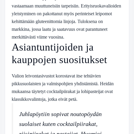
vastaamaan muuttuneisiin tarpeisiin. Erityisruokavalioiden
yleistyminen on pakottanut myös perinteiset leipomot
kehittämään gluteenittomia linjoja. Tuloksena on
markkina, jossa laatu ja saatavuus ovat parantuneet
merkittävästi viime vuosina.
Asiantuntijoiden ja
kauppojen suositukset
Valion leivontasivustot korostavat itse tehtävien
pikkusuolaisten ja valmispohjien yhdistämistä. Heidän
mukaansa täytetyt cocktailpiirakat ja lohipasteijat ovat
klassikkovalintoja, jotka eivät petä.
Juhlapöytiin sopivat noutopöydän
suolaiset kuten cocktailpiirakat,
riisipiirakat ja pasteijat. Huomioi