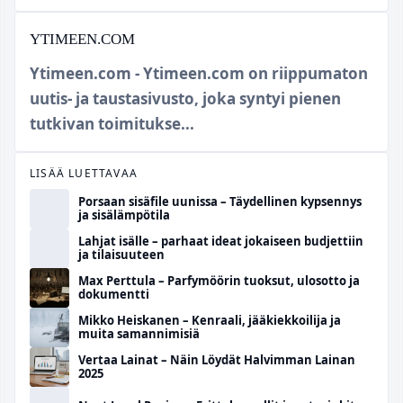
YTIMEEN.COM
Ytimeen.com - Ytimeen.com on riippumaton
uutis- ja taustasivusto, joka syntyi pienen
tutkivan toimitukse...
LISÄÄ LUETTAVAA
Porsaan sisäfile uunissa – Täydellinen kypsennys
ja sisälämpötila
Lahjat isälle – parhaat ideat jokaiseen budjettiin
ja tilaisuuteen
Max Perttula – Parfymöörin tuoksut, ulosotto ja
dokumentti
Mikko Heiskanen – Kenraali, jääkiekkoilija ja
muita samannimisiä
Vertaa Lainat – Näin Löydät Halvimman Lainan
2025