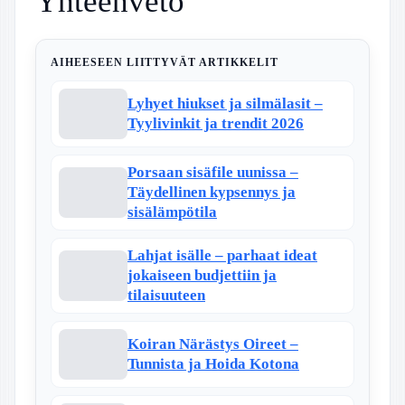
Yhteenveto
AIHEESEEN LIITTYVÄT ARTIKKELIT
Lyhyet hiukset ja silmälasit –
Tyylivinkit ja trendit 2026
Porsaan sisäfile uunissa –
Täydellinen kypsennys ja
sisälämpötila
Lahjat isälle – parhaat ideat
jokaiseen budjettiin ja
tilaisuuteen
Koiran Närästys Oireet –
Tunnista ja Hoida Kotona