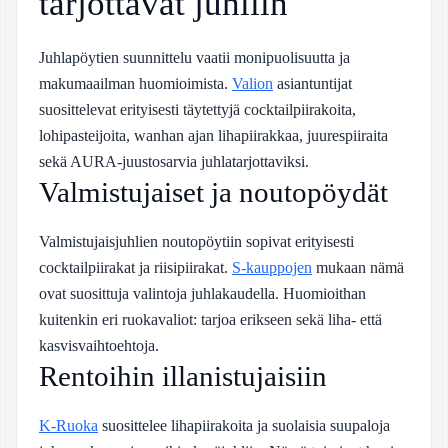
tarjottavat juhliin
Juhlapöytien suunnittelu vaatii monipuolisuutta ja
makumaailman huomioimista.
Valion
asiantuntijat
suosittelevat erityisesti täytettyjä cocktailpiirakoita,
lohipasteijoita, wanhan ajan lihapiirakkaa, juurespiiraita
sekä AURA-juustosarvia juhlatarjottaviksi.
Valmistujaiset ja noutopöydät
Valmistujaisjuhlien noutopöytiin sopivat erityisesti
cocktailpiirakat ja riisipiirakat.
S-kauppojen
mukaan nämä
ovat suosittuja valintoja juhlakaudella. Huomioithan
kuitenkin eri ruokavaliot: tarjoa erikseen sekä liha- että
kasvisvaihtoehtoja.
Rentoihin illanistujaisiin
K-Ruoka
suosittelee lihapiirakoita ja suolaisia suupaloja