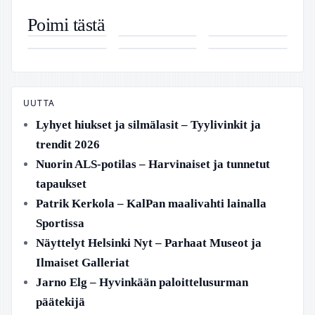
Jenni
British racing
Painoindeksi
Poimi tästä
Poikelus lapsi
green –
naiset yli 60-
Milloin
Ismo Alanko
K
– Raskaus
Autourheilun
vuotiaille –
ummetus on
– Legenda,
Supermarket
vahvistettu,
legendaarinen
Normaaliarvot
vaarallista –
Keikat 2026
Leppävaara –
vauva tulossa
värisävy
ja laskuri
Tunnista
ja
Helppo
kesällä 2026
Vaaran
Tunnettujen
Ostokokemus
Merkit Itse
Kappaleet
Leppävaarassa
UUTTA
Lyhyet hiukset ja silmälasit – Tyylivinkit ja
trendit 2026
Nuorin ALS-potilas – Harvinaiset ja tunnetut
tapaukset
Patrik Kerkola – KalPan maalivahti lainalla
Sportissa
Näyttelyt Helsinki Nyt – Parhaat Museot ja
Ilmaiset Galleriat
Jarno Elg – Hyvinkään paloittelusurman
päätekijä