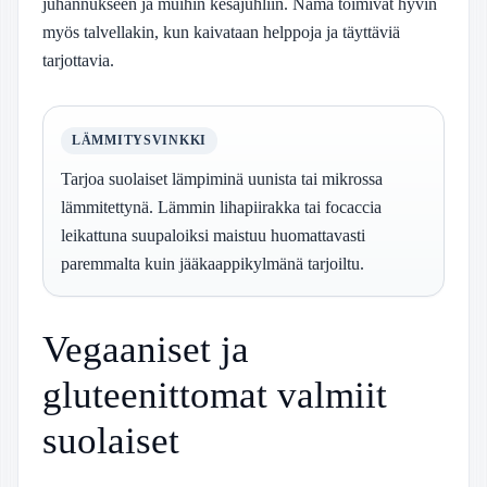
juhannukseen ja muihin kesäjuhliin. Nämä toimivat hyvin
myös talvellakin, kun kaivataan helppoja ja täyttäviä
tarjottavia.
LÄMMITYSVINKKI
Tarjoa suolaiset lämpiminä uunista tai mikrossa
lämmitettynä. Lämmin lihapiirakka tai focaccia
leikattuna suupaloiksi maistuu huomattavasti
paremmalta kuin jääkaappikylmänä tarjoiltu.
Vegaaniset ja
gluteenittomat valmiit
suolaiset