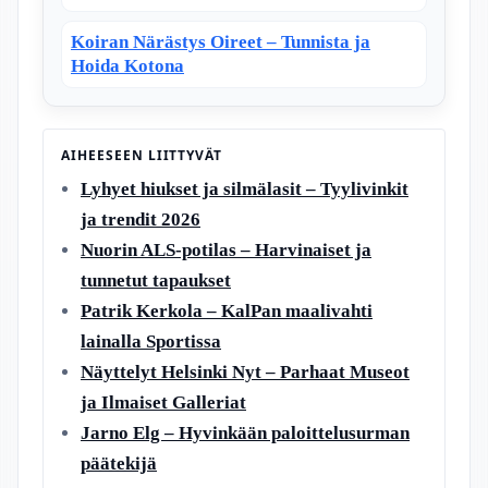
Koiran Närästys Oireet – Tunnista ja
Hoida Kotona
AIHEESEEN LIITTYVÄT
Lyhyet hiukset ja silmälasit – Tyylivinkit
ja trendit 2026
Nuorin ALS-potilas – Harvinaiset ja
tunnetut tapaukset
Patrik Kerkola – KalPan maalivahti
lainalla Sportissa
Näyttelyt Helsinki Nyt – Parhaat Museot
ja Ilmaiset Galleriat
Jarno Elg – Hyvinkään paloittelusurman
päätekijä