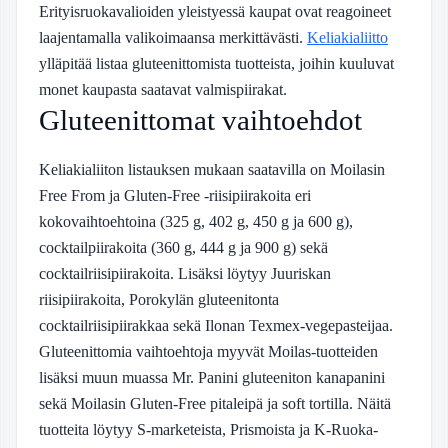
Erityisruokavalioiden yleistyessä kaupat ovat reagoineet
laajentamalla valikoimaansa merkittävästi.
Keliakialiitto
ylläpitää listaa gluteenittomista tuotteista, joihin kuuluvat
monet kaupasta saatavat valmispiirakat.
Gluteenittomat vaihtoehdot
Keliakialiiton listauksen mukaan saatavilla on Moilasin
Free From ja Gluten-Free -riisipiirakoita eri
kokovaihtoehtoina (325 g, 402 g, 450 g ja 600 g),
cocktailpiirakoita (360 g, 444 g ja 900 g) sekä
cocktailriisipiirakoita. Lisäksi löytyy Juuriskan
riisipiirakoita, Porokylän gluteenitonta
cocktailriisipiirakkaa sekä Ilonan Texmex-vegepasteijaa.
Gluteenittomia vaihtoehtoja myyvät Moilas-tuotteiden
lisäksi muun muassa Mr. Panini gluteeniton kanapanini
sekä Moilasin Gluten-Free pitaleipä ja soft tortilla. Näitä
tuotteita löytyy S-marketeista, Prismoista ja K-Ruoka-