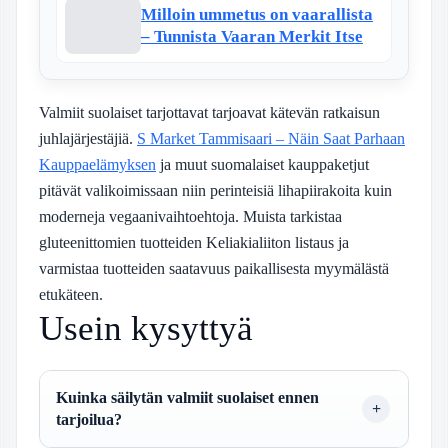
Milloin ummetus on vaarallista
– Tunnista Vaaran Merkit Itse
Valmiit suolaiset tarjottavat tarjoavat kätevän ratkaisun
juhlajärjestäjiä.
S Market Tammisaari – Näin Saat Parhaan
Kauppaelämyksen
ja muut suomalaiset kauppaketjut
pitävät valikoimissaan niin perinteisiä lihapiirakoita kuin
moderneja vegaanivaihtoehtoja. Muista tarkistaa
gluteenittomien tuotteiden Keliakialiiton listaus ja
varmistaa tuotteiden saatavuus paikallisesta myymälästä
etukäteen.
Usein kysyttyä
Kuinka säilytän valmiit suolaiset ennen
tarjoilua?