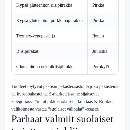
Kypsä gluteeniton riisipiirakka
Pirkka
Kypsä gluteeniton porkkanapiirakka
Pirkka
Texmex-vegepasteija
Ilonan
Riisipiirakat
Juuriska
Gluteeniton cocktailriisipiirakka
Porokylä
Tuotteet löytyvät pääosin pakasteosastoilta joko pakasteina
tai kypsäpakasteina. S-marketeissa ne sijaitsevat
kategoriassa “muut pikkusuolaiset”, kun taas K-Ruokien
valikoimasta vastaa “suolaiset välipalat” -osasto.
Parhaat valmiit suolaiset