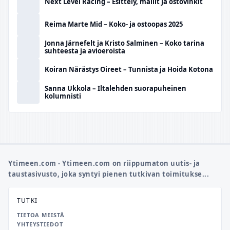
Next Level Racing – Esittely, mallit ja ostovinkit
Reima Marte Mid – Koko- ja ostoopas 2025
Jonna Järnefelt ja Kristo Salminen – Koko tarina
suhteesta ja avioeroista
Koiran Närästys Oireet – Tunnista ja Hoida Kotona
Sanna Ukkola – Iltalehden suorapuheinen
kolumnisti
Ytimeen.com - Ytimeen.com on riippumaton uutis- ja
taustasivusto, joka syntyi pienen tutkivan toimitukse...
TUTKI
TIETOA MEISTÄ
YHTEYSTIEDOT