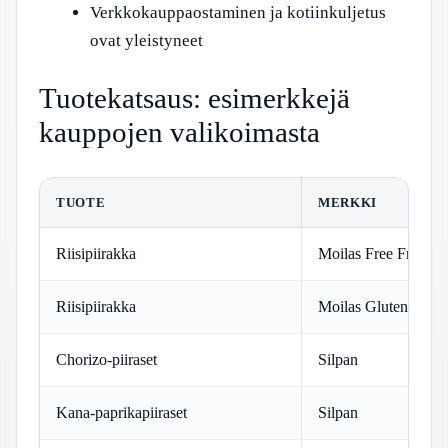
Verkkokauppaostaminen ja kotiinkuljetus
ovat yleistyneet
Tuotekatsaus: esimerkkejä
kauppojen valikoimasta
TUOTE
MERKKI
Riisipiirakka
Moilas Free From
Riisipiirakka
Moilas Gluten-Free
Chorizo-piiraset
Silpan
Kana-paprikapiiraset
Silpan