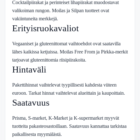
Cocktailpiirakat ja perinteiset lihapiirakat muodostavat
valikoiman rungon. Moilas ja Silpan tuotteet ovat
vakiintuneita merkkejä.
Erityisruokavaliot
Vegaaniset ja gluteenittomat vaihtoehdot ovat saatavilla
lähes kaikissa ketjuissa. Moilas Free From ja Pirkka-merkit
tarjoavat gluteenittomia riisipiirakoita.
Hintaväli
Pakettihinnat vaihtelevat tyypillisesti kahdesta viiteen
euroon. Tarkat hinnat vaihtelevat alueittain ja kaupoittain.
Saatavuus
Prisma, S-market, K-Market ja K-supermarket myyvät
tuotteita pakasteosastoillaan. Saatavuus kannattaa tarkistaa
paikallisesta myymälästä.