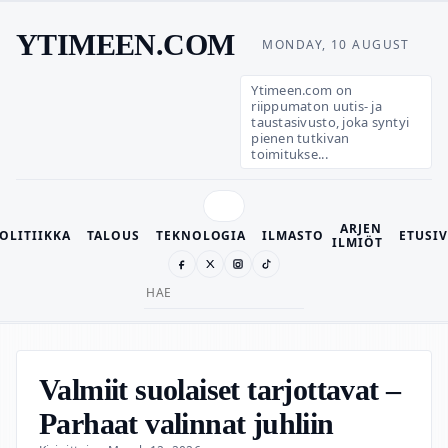
YTIMEEN.COM
MONDAY, 10 AUGUST
Ytimeen.com on
riippumaton uutis- ja
taustasivusto, joka syntyi
pienen tutkivan
toimitukse...
ARJEN
OLITIIKKA
TALOUS
TEKNOLOGIA
ILMASTO
ETUSI
ILMIÖT
Search
for:
Valmiit suolaiset tarjottavat –
Parhaat valinnat juhliin