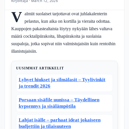
Kirjoittaja · March 12, 2026
V
almiit suolaiset tarjottavat ovat juhlakalenterin
pelastus, kun aika on kortilla ja vieraita odottaa.
Kauppojen pakastealtaista löytyy nykyään lähes valtava
määrä cocktailpiirakoita, lihapiirakoita ja suolaisia
suupaloja, jotka sopivat niin valmistujaisiin kuin rentoihin
illanistujaisiin.
UUSIMMAT ARTIKKELIT
Lyhyet hiukset ja silmälasit – Tyylivinkit
ja trendit 2026
Porsaan sisäfile uunissa – Täydellinen
kypsennys ja sisälämpötila
Lahjat isälle – parhaat ideat jokaiseen
budjettiin ja tilaisuuteen