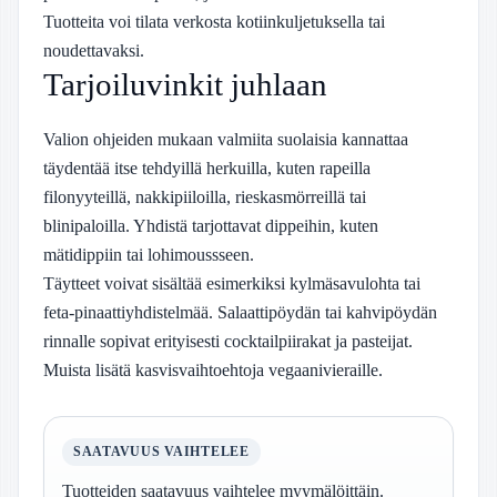
Tuotteita voi tilata verkosta kotiinkuljetuksella tai
noudettavaksi.
Tarjoiluvinkit juhlaan
Valion ohjeiden mukaan valmiita suolaisia kannattaa
täydentää itse tehdyillä herkuilla, kuten rapeilla
filonyyteillä, nakkipiiloilla, rieskasmörreillä tai
blinipaloilla. Yhdistä tarjottavat dippeihin, kuten
mätidippiin tai lohimoussseen.
Täytteet voivat sisältää esimerkiksi kylmäsavulohta tai
feta-pinaattiyhdistelmää. Salaattipöydän tai kahvipöydän
rinnalle sopivat erityisesti cocktailpiirakat ja pasteijat.
Muista lisätä kasvisvaihtoehtoja vegaanivieraille.
SAATAVUUS VAIHTELEE
Tuotteiden saatavuus vaihtelee myymälöittäin.