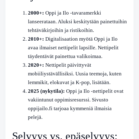
2000+:
Oppi ja Ilo -tavaramerkki
lanseerataan. Aluksi keskitytään painettuihin
tehtäväkirjoihin ja ristikoihin.
2010+:
Digitalisaation myötä Oppi ja Ilo
avaa ilmaiset nettipelit lapsille. Nettipelit
täydentävät painettua valikoimaa.
2020+:
Nettipelit päivittyvät
mobiiliystävällisiksi. Uusia teemoja, kuten
lemmikit, elokuvat ja K-pop, lisätään.
2025 (nykytila):
Oppi ja Ilo -nettipelit ovat
vakiintunut oppimisresurssi. Sivusto
oppijailo.fi tarjoaa kymmeniä ilmaisia
pelejä.
Selvyys vs. epäselvyys: