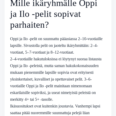
Mille ikäryhmälle Oppi
ja Ilo -pelit sopivat
parhaiten?
Oppi ja Ilo -pelit on suunnattu pääasiassa 2–10-vuotiaille
lapsille. Sivustolla pelit on jaoteltu ikäryhmittäin: 2–4-
vuotiaat, 5–7-vuotiaat ja 8–12-vuotiaat.
2–4-vuotiaille hakutuloksissa ei löytynyt suoraa listausta
Oppi ja Ilo -peleistä, mutta saman hakukokonaisuuden
mukaan pienemmille lapsille sopivia ovat erityisesti
yksinkertaiset, kuvalliset ja opettavaiset pelit. 3–6-
vuotiaille Oppi ja Ilo -pelit mainitaan nimenomaan
eskarilaisille sopiviksi, ja useat nimetyistä peleistä on
merkitty 4+ tai 5+ -tasolle.
Ikäsuositukset ovat kuitenkin joustavia. Vanhempi lapsi
saattaa pitää nuoremmille suunnattuja pelejä liian