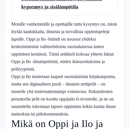
kypsennys ja sisälämpötila
Monille vanhemmille ja opettajille tuttu kysymys on, mistä
löytää laadukkaita, ilmaisia ja turvallisia oppimispelejä
lapsille. Oppi ja Ilo -brändi on noussut yhdeksi
keskeisimmistä vaihtoehdoista suomalaisessa lasten
oppimisen kentässä. Tämä artikkeli kokoaa yhteen faktat
Oppi ja Ilo -ilmaispeleistä, niiden ikäsuosituksista ja
pelityypeistä.
Oppi ja Ilo tunnetaan laajasti suomalaisista kirjakaupoista,
mutta sen digitaalinen puoli – ilmaiset nettipelit – on
monelle yhä tuntemattomampi voimavara. Hakutulosten
perusteella pelit on koottu oppijailo.fi-sivustolle, ja ne on
suunniteltu tukemaan lapsen oppimista leikin kautta ilman
mainoksia tai piilokustannuksia.
Mikä on Oppi ja Ilo ja