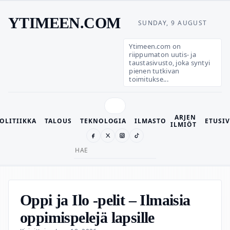
YTIMEEN.COM
SUNDAY, 9 AUGUST
Ytimeen.com on
riippumaton uutis- ja
taustasivusto, joka syntyi
pienen tutkivan
toimitukse...
ARJEN
OLITIIKKA
TALOUS
TEKNOLOGIA
ILMASTO
ETUSI
ILMIÖT
Search
for:
Oppi ja Ilo -pelit – Ilmaisia
oppimispelejä lapsille