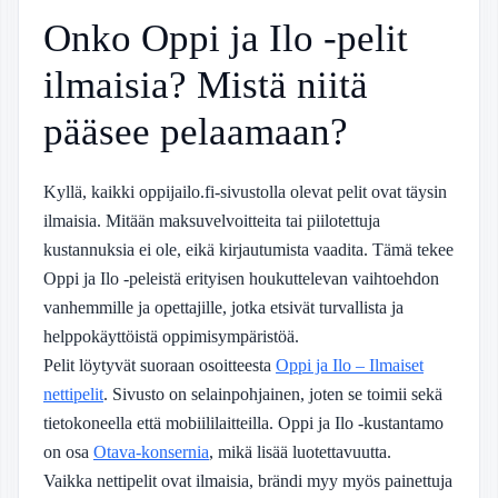
Onko Oppi ja Ilo -pelit
ilmaisia? Mistä niitä
pääsee pelaamaan?
Kyllä, kaikki oppijailo.fi-sivustolla olevat pelit ovat täysin
ilmaisia. Mitään maksuvelvoitteita tai piilotettuja
kustannuksia ei ole, eikä kirjautumista vaadita. Tämä tekee
Oppi ja Ilo -peleistä erityisen houkuttelevan vaihtoehdon
vanhemmille ja opettajille, jotka etsivät turvallista ja
helppokäyttöistä oppimisympäristöä.
Pelit löytyvät suoraan osoitteesta
Oppi ja Ilo – Ilmaiset
nettipelit
. Sivusto on selainpohjainen, joten se toimii sekä
tietokoneella että mobiililaitteilla. Oppi ja Ilo -kustantamo
on osa
Otava-konsernia
, mikä lisää luotettavuutta.
Vaikka nettipelit ovat ilmaisia, brändi myy myös painettuja