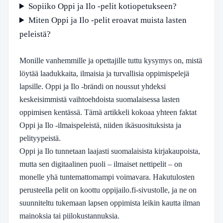
Sopiiko Oppi ja Ilo -pelit kotiopetukseen?
Miten Oppi ja Ilo -pelit eroavat muista lasten
peleistä?
Monille vanhemmille ja opettajille tuttu kysymys on, mistä
löytää laadukkaita, ilmaisia ja turvallisia oppimispelejä
lapsille. Oppi ja Ilo -brändi on noussut yhdeksi
keskeisimmistä vaihtoehdoista suomalaisessa lasten
oppimisen kentässä. Tämä artikkeli kokoaa yhteen faktat
Oppi ja Ilo -ilmaispeleistä, niiden ikäsuosituksista ja
pelityypeistä.
Oppi ja Ilo tunnetaan laajasti suomalaisista kirjakaupoista,
mutta sen digitaalinen puoli – ilmaiset nettipelit – on
monelle yhä tuntemattomampi voimavara. Hakutulosten
perusteella pelit on koottu oppijailo.fi-sivustolle, ja ne on
suunniteltu tukemaan lapsen oppimista leikin kautta ilman
mainoksia tai piilokustannuksia.