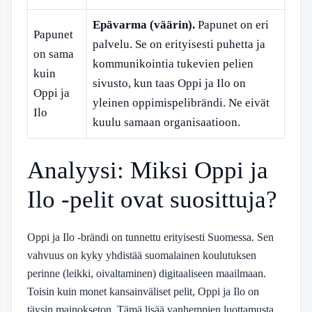
Epävarma (väärin).
Papunet on eri
Papunet
palvelu. Se on erityisesti puhetta ja
on sama
kommunikointia tukevien pelien
kuin
sivusto, kun taas Oppi ja Ilo on
Oppi ja
yleinen oppimispelibrändi. Ne eivät
Ilo
kuulu samaan organisaatioon.
Analyysi: Miksi Oppi ja
Ilo -pelit ovat suosittuja?
Oppi ja Ilo -brändi on tunnettu erityisesti Suomessa. Sen
vahvuus on kyky yhdistää suomalainen koulutuksen
perinne (leikki, oivaltaminen) digitaaliseen maailmaan.
Toisin kuin monet kansainväliset pelit, Oppi ja Ilo on
täysin mainokseton. Tämä lisää vanhempien luottamusta.