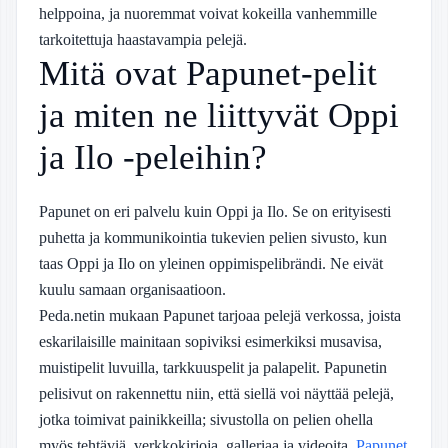
helppoina, ja nuoremmat voivat kokeilla vanhemmille
tarkoitettuja haastavampia pelejä.
Mitä ovat Papunet-pelit
ja miten ne liittyvät Oppi
ja Ilo -peleihin?
Papunet on eri palvelu kuin Oppi ja Ilo. Se on erityisesti
puhetta ja kommunikointia tukevien pelien sivusto, kun
taas Oppi ja Ilo on yleinen oppimispelibrändi. Ne eivät
kuulu samaan organisaatioon.
Peda.netin mukaan Papunet tarjoaa pelejä verkossa, joista
eskarilaisille mainitaan sopiviksi esimerkiksi musavisa,
muistipelit luvuilla, tarkkuuspelit ja palapelit. Papunetin
pelisivut on rakennettu niin, että siellä voi näyttää pelejä,
jotka toimivat painikkeilla; sivustolla on pelien ohella
myös tehtäviä, verkkokirjoja, galleriaa ja videoita.
Papunet