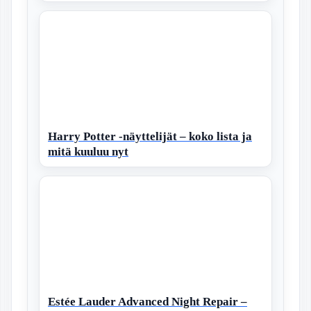
Harry Potter -näyttelijät – koko lista ja
mitä kuuluu nyt
Estée Lauder Advanced Night Repair –