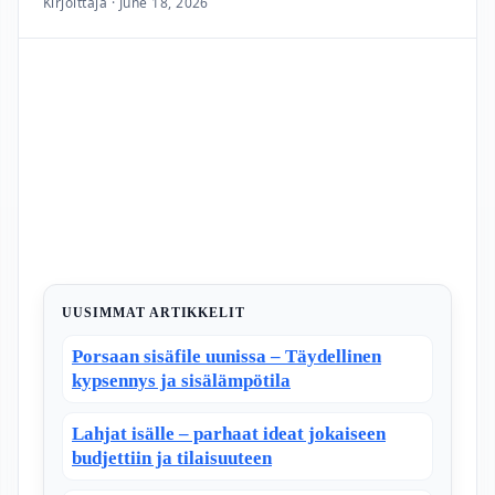
Kirjoittaja · June 18, 2026
UUSIMMAT ARTIKKELIT
Porsaan sisäfile uunissa – Täydellinen
kypsennys ja sisälämpötila
Lahjat isälle – parhaat ideat jokaiseen
budjettiin ja tilaisuuteen