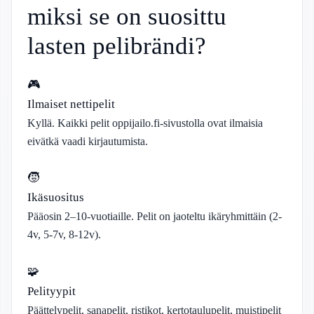
miksi se on suosittu
lasten pelibrändi?
🎮
Ilmaiset nettipelit
Kyllä. Kaikki pelit oppijailo.fi-sivustolla ovat ilmaisia
eivätkä vaadi kirjautumista.
🧒
Ikäsuositus
Pääosin 2–10-vuotiaille. Pelit on jaoteltu ikäryhmittäin (2-
4v, 5-7v, 8-12v).
🧩
Pelityypit
Päättelypelit, sanapelit, ristikot, kertotaulupelit, muistipelit