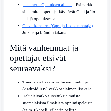
peda.net – Opetuksen alusta
– Esimerkki
siitä, miten opettajat käyttävät Oppi ja Ilo -
pelejä opetuksessa.
Otava-konserni (Oppi ja Ilo -kustantaja)
–
Julkaisija brändin takana.
Mitä vanhemmat ja
opettajat etsivät
seuraavaksi?
Toivoisiko lisää sovellusvaihtoehtoja
(Android/iOS) verkkoselaimen lisäksi?
Haluaisivatko suosituksia muista
suomalaisista ilmaisista oppimispeleistä
(esim. Ekapeli, Vilperin pelit)?