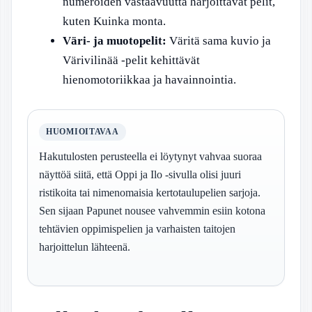
numeroiden vastaavuutta harjoittavat pelit,
kuten Kuinka monta.
Väri- ja muotopelit:
Väritä sama kuvio ja
Värivilinää -pelit kehittävät
hienomotoriikkaa ja havainnointia.
HUOMIOITAVAA
Hakutulosten perusteella ei löytynyt vahvaa suoraa
näyttöä siitä, että Oppi ja Ilo -sivulla olisi juuri
ristikoita tai nimenomaisia kertotaulupelien sarjoja.
Sen sijaan Papunet nousee vahvemmin esiin kotona
tehtävien oppimispelien ja varhaisten taitojen
harjoittelun lähteenä.