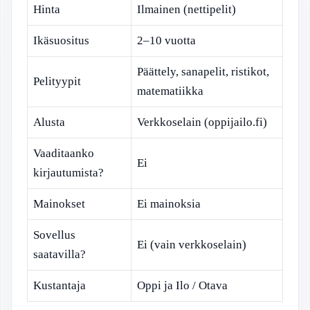
Hinta
Ilmainen (nettipelit)
Ikäsuositus
2–10 vuotta
Päättely, sanapelit, ristikot,
Pelityypit
matematiikka
Alusta
Verkkoselain (oppijailo.fi)
Vaaditaanko
Ei
kirjautumista?
Mainokset
Ei mainoksia
Sovellus
Ei (vain verkkoselain)
saatavilla?
Kustantaja
Oppi ja Ilo / Otava