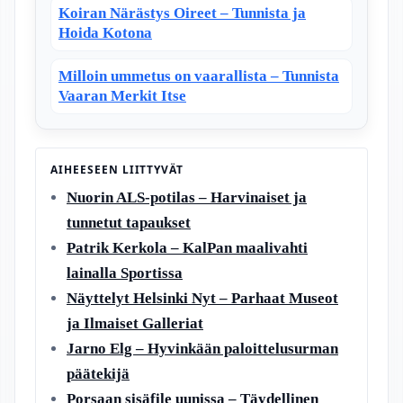
Koiran Närästys Oireet – Tunnista ja
Hoida Kotona
Milloin ummetus on vaarallista – Tunnista
Vaaran Merkit Itse
AIHEESEEN LIITTYVÄT
Nuorin ALS-potilas – Harvinaiset ja
tunnetut tapaukset
Patrik Kerkola – KalPan maalivahti
lainalla Sportissa
Näyttelyt Helsinki Nyt – Parhaat Museot
ja Ilmaiset Galleriat
Jarno Elg – Hyvinkään paloittelusurman
päätekijä
Porsaan sisäfile uunissa – Täydellinen