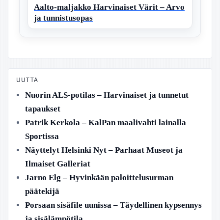
Aalto-maljakko Harvinaiset Värit – Arvo
ja tunnistusopas
UUTTA
Nuorin ALS-potilas – Harvinaiset ja tunnetut
tapaukset
Patrik Kerkola – KalPan maalivahti lainalla
Sportissa
Näyttelyt Helsinki Nyt – Parhaat Museot ja
Ilmaiset Galleriat
Jarno Elg – Hyvinkään paloittelusurman
päätekijä
Porsaan sisäfile uunissa – Täydellinen kypsennys
ja sisälämpötila