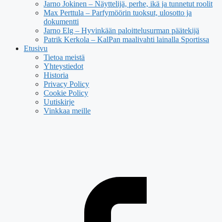
Jarno Jokinen – Näyttelijä, perhe, ikä ja tunnetut roolit
Max Perttula – Parfymöörin tuoksut, ulosotto ja
dokumentti
Jarno Elg – Hyvinkään paloittelusurman päätekijä
Patrik Kerkola – KalPan maalivahti lainalla Sportissa
Etusivu
Tietoa meistä
Yhteystiedot
Historia
Privacy Policy
Cookie Policy
Uutiskirje
Vinkkaa meille