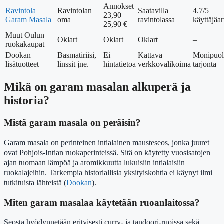
Annokset
Ravintola
Ravintolan
Saatavilla
4.7/5
23,90–
Garam Masala
oma
ravintolassa
käyttäjäar
25,90 €
Muut Oulun
Oklart
Oklart
Oklart
–
ruokakaupat
Dookan
Basmatiriisi,
Ei
Kattava
Monipuol
lisätuotteet
linssit jne.
hintatietoa
verkkovalikoima
tarjonta
Mikä on garam masalan alkuperä ja
historia?
Mistä garam masala on peräisin?
Garam masala on perinteinen intialainen mausteseos, jonka juuret
ovat Pohjois-Intian ruokaperinteissä. Sitä on käytetty vuosisatojen
ajan tuomaan lämpöä ja aromikkuutta lukuisiin intialaisiin
ruokalajeihin. Tarkempia historiallisia yksityiskohtia ei käynyt ilmi
tutkituista lähteistä (
Dookan
).
Miten garam masalaa käytetään ruoanlaitossa?
Seosta hyödynnetään erityisesti curry- ja tandoori-ruoissa sekä