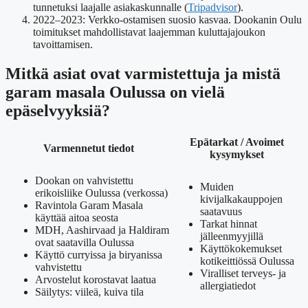
tunnetuksi laajalle asiakaskunnalle (
Tripadvisor
).
2022–2023
: Verkko-ostamisen suosio kasvaa. Dookanin Oulu
toimitukset mahdollistavat laajemman kuluttajajoukon
tavoittamisen.
Mitkä asiat ovat varmistettuja ja mistä
garam masala Oulussa on vielä
epäselvyyksiä?
Epätarkat / Avoimet
Varmennetut tiedot
kysymykset
Dookan on vahvistettu
Muiden
erikoisliike Oulussa (verkossa)
kivijalkakauppojen
Ravintola Garam Masala
saatavuus
käyttää aitoa seosta
Tarkat hinnat
MDH, Aashirvaad ja Haldiram
jälleenmyyjillä
ovat saatavilla Oulussa
Käyttökokemukset
Käyttö curryissa ja biryanissa
kotikeittiössä Oulussa
vahvistettu
Viralliset terveys- ja
Arvostelut korostavat laatua
allergiatiedot
Säilytys: viileä, kuiva tila