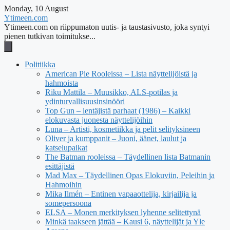
Monday, 10 August
Ytimeen.com
Ytimeen.com on riippumaton uutis- ja taustasivusto, joka syntyi
pienen tutkivan toimitukse...
Politiikka
American Pie Rooleissa – Lista näyttelijöistä ja
hahmoista
Riku Mattila – Muusikko, ALS-potilas ja
ydinturvallisuusinsinööri
Top Gun – lentäjistä parhaat (1986) – Kaikki
elokuvasta juonesta näyttelijöihin
Luna – Artisti, kosmetiikka ja pelit selityksineen
Oliver ja kumppanit – Juoni, äänet, laulut ja
katselupaikat
The Batman rooleissa – Täydellinen lista Batmanin
esittäjistä
Mad Max – Täydellinen Opas Elokuviin, Peleihin ja
Hahmoihin
Mika Ilmén – Entinen vapaaottelija, kirjailija ja
somepersoona
ELSA – Monen merkityksen lyhenne selitettynä
Minkä taakseen jättää – Kausi 6, näyttelijät ja Yle