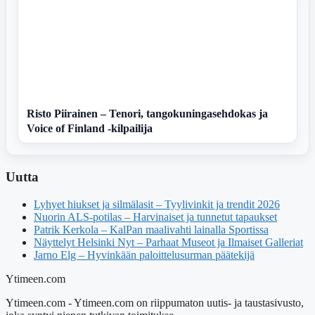
Risto Piirainen – Tenori, tangokuningasehdokas ja
Voice of Finland -kilpailija
Uutta
Lyhyet hiukset ja silmälasit – Tyylivinkit ja trendit 2026
Nuorin ALS-potilas – Harvinaiset ja tunnetut tapaukset
Patrik Kerkola – KalPan maalivahti lainalla Sportissa
Näyttelyt Helsinki Nyt – Parhaat Museot ja Ilmaiset Galleriat
Jarno Elg – Hyvinkään paloittelusurman päätekijä
Ytimeen.com
Ytimeen.com - Ytimeen.com on riippumaton uutis- ja taustasivusto,