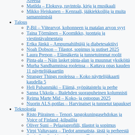
Areena
Matilda – Elokuva, ravintola, kirja ja musikaali
Mikko Heiskanen – Kenraali, jääkiekkoilija ja muita
samannimisiä
Talous
P-Bil – Viitearvot, kohonneen ja matalan arvon syyt
Taina Törmänen – Koomikko, juontaja ja
viestintävalmentaja
Erika Jänkä – Ampumahiihtäjä ja diabetesaktiivi
Noah Dobson – Tilastot, sopimus ja uutiset 2025
Laura Prepon – Elämäkerta ja tunnetuimmat roolit
Pinta-ala – Näin lasket pinta-alan ja muunnat yksiköitä
Murha Sandhamnissa rooleissa – Kattava opas kauden
11 näyttelijäkaartiin
Stranger Things rooleissa – Koko näyttelijäkaarti
kaudella 5
Heli Palsanmäki – Elämä, syöpätaistelu ja perhe
Sanna Ukkola – Iltalehden suorapuheinen kolumnisti
Reima Marte Mid – Koko- ja ostoopas 2025
Nuorin ALS-potilas – Harvinaiset ja tunnetut tapaukset
Teknologia
Risto Piirainen – Tenori, tangokuningasehdokas ja
Voice of Finland -kilpailija
Oliver Suni – Pelaajaprofiili, tilastot ja sopimus
Virpi Valtavaara – Tiedot ammatista, iästä ja perheestä