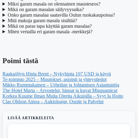
Miksi garam masala on olennainen mausteseos?
Mikä on garam masalan säilyvyysaika?
Onko garam masalaa saatavilla Oulun ruokakaupoissa?
Mitä makuja garam masala sisältää?
Mikä on paras tapa käyttää garam masalaa?
Miten vertailla eri garam masala -merkkejä?
Poimi tästä
Raakaöljyn Hinta Brent – Nykyhinta 107 USD ja käyrä
Te-toimisto 2025 – Muutokset, asiointi ja yhteystiedot
Mikko Rummukainen – Urheilun ja Johtamisen Asiantuntija
The Hotel Maria – Arvostelut, hinnat ja kuvat Misquamicut
Korkea Kuume Ilman Muita Oireita Aikuisilla – Syyt Ja Hoito
Clas Ohlson Ainoa – Aukioloajat, Osoite ja Palvelut
LISÄÄ ARTIKKELEITA