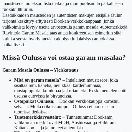
mausteseos tuo eksoottista makua ja monipuolisuutta paikalliseen
ruokakulttuuriin.
Laadukkaiden mausteiden ja autenttisten makujen etsijälle Oulun
tarjonta keskittyy erityisesti Dookan-verkkokauppaan, jonka
valikoimista löytyy useita arvostettuja garam masala -tuotemerkkejä.
Ravintola Garam Masala taas antaa konkreettisen esimerkin siitä,
kuinka seosta hyödynnetään aidoissa intialaisissa annoksissa
paikallisesti.
Missä Oulussa voi ostaa garam masalaa?
Garam Masala Oulussa – Yleiskatsaus
Mitä on garam masala?
– Intialainen mausteseos, joka
sisältää mm. kanelia, neilikkaa, kardemummaa,
mustapippuria, kuminoaa ja korianteria. Keskeinen elementti
useissa curryissa ja biryaneissa.
Ostopaikat Oulussa:
– Dookan-verkkokauppa korostuu
selvästi. Muita erikoiskauppoja Oulussa ei nouse esiin
tuoreissa tiedoissa.
Tuotemerkkiarvostelut:
– Tunnetuimmat Dookanin
valikoiman merkit ovat MDH, Aashirvaad ja Haldiram.
Kattaus on laaja ja tuotteet autenttisia.