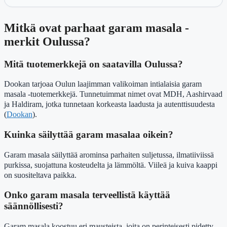
Mitkä ovat parhaat garam masala -
merkit Oulussa?
Mitä tuotemerkkejä on saatavilla Oulussa?
Dookan tarjoaa Oulun laajimman valikoiman intialaisia garam
masala -tuotemerkkejä. Tunnetuimmat nimet ovat MDH, Aashirvaad
ja Haldiram, jotka tunnetaan korkeasta laadusta ja autenttisuudesta
(
Dookan
).
Kuinka säilyttää garam masalaa oikein?
Garam masala säilyttää arominsa parhaiten suljetussa, ilmatiiviissä
purkissa, suojattuna kosteudelta ja lämmöltä. Viileä ja kuiva kaappi
on suositeltava paikka.
Onko garam masala terveellistä käyttää
säännöllisesti?
Garam masala koostuu eri mausteista, joita on perinteisesti pidetty