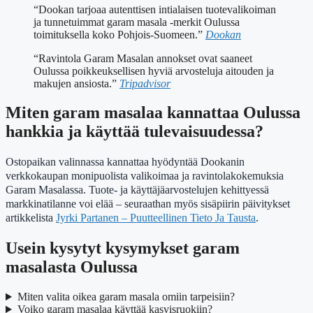
“Dookan tarjoaa autenttisen intialaisen tuotevalikoiman
ja tunnetuimmat garam masala -merkit Oulussa
toimituksella koko Pohjois-Suomeen.”
Dookan
“Ravintola Garam Masalan annokset ovat saaneet
Oulussa poikkeuksellisen hyviä arvosteluja aitouden ja
makujen ansiosta.”
Tripadvisor
Miten garam masalaa kannattaa Oulussa
hankkia ja käyttää tulevaisuudessa?
Ostopaikan valinnassa kannattaa hyödyntää Dookanin
verkkokaupan monipuolista valikoimaa ja ravintolakokemuksia
Garam Masalassa. Tuote- ja käyttäjäarvostelujen kehittyessä
markkinatilanne voi elää – seuraathan myös sisäpiirin päivitykset
artikkelista
Jyrki Partanen – Puutteellinen Tieto Ja Tausta
.
Usein kysytyt kysymykset garam
masalasta Oulussa
Miten valita oikea garam masala omiin tarpeisiin?
Voiko garam masalaa käyttää kasvisruokiin?