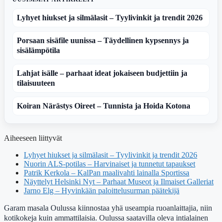
Lyhyet hiukset ja silmälasit – Tyylivinkit ja trendit 2026
Porsaan sisäfile uunissa – Täydellinen kypsennys ja
sisälämpötila
Lahjat isälle – parhaat ideat jokaiseen budjettiin ja
tilaisuuteen
Koiran Närästys Oireet – Tunnista ja Hoida Kotona
Aiheeseen liittyvät
Lyhyet hiukset ja silmälasit – Tyylivinkit ja trendit 2026
Nuorin ALS-potilas – Harvinaiset ja tunnetut tapaukset
Patrik Kerkola – KalPan maalivahti lainalla Sportissa
Näyttelyt Helsinki Nyt – Parhaat Museot ja Ilmaiset Galleriat
Jarno Elg – Hyvinkään paloittelusurman päätekijä
Garam masala Oulussa kiinnostaa yhä useampia ruoanlaittajia, niin
kotikokeja kuin ammattilaisia. Oulussa saatavilla oleva intialainen