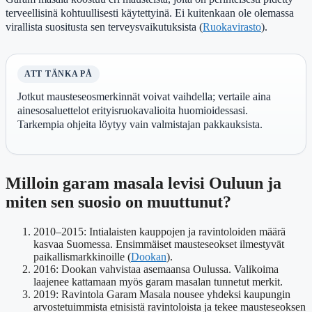
terveellisinä kohtuullisesti käytettyinä. Ei kuitenkaan ole olemassa
virallista suositusta sen terveysvaikutuksista (
Ruokavirasto
).
ATT TÄNKA PÅ
Jotkut mausteseosmerkinnät voivat vaihdella; vertaile aina
ainesosaluettelot erityisruokavalioita huomioidessasi.
Tarkempia ohjeita löytyy vain valmistajan pakkauksista.
Milloin garam masala levisi Ouluun ja
miten sen suosio on muuttunut?
2010–2015
: Intialaisten kauppojen ja ravintoloiden määrä
kasvaa Suomessa. Ensimmäiset mausteseokset ilmestyvät
paikallismarkkinoille (
Dookan
).
2016
: Dookan vahvistaa asemaansa Oulussa. Valikoima
laajenee kattamaan myös garam masalan tunnetut merkit.
2019
: Ravintola Garam Masala nousee yhdeksi kaupungin
arvostetuimmista etnisistä ravintoloista ja tekee mausteseoksen