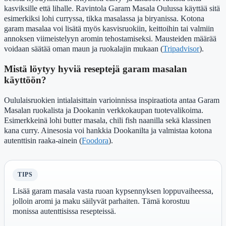
kasviksille että lihalle. Ravintola Garam Masala Oulussa käyttää sitä
esimerkiksi lohi curryssa, tikka masalassa ja biryanissa. Kotona
garam masalaa voi lisätä myös kasvisruokiin, keittoihin tai valmiin
annoksen viimeistelyyn aromin tehostamiseksi. Mausteiden määrää
voidaan säätää oman maun ja ruokalajin mukaan (
Tripadvisor
).
Mistä löytyy hyviä reseptejä garam masalan
käyttöön?
Oululaisruokien intialaisittain varioinnissa inspiraatiota antaa Garam
Masalan ruokalista ja Dookanin verkkokaupan tuotevalikoima.
Esimerkkeinä lohi butter masala, chili fish naanilla sekä klassinen
kana curry. Ainesosia voi hankkia Dookanilta ja valmistaa kotona
autenttisin raaka-ainein (
Foodora
).
TIPS
Lisää garam masala vasta ruoan kypsennyksen loppuvaiheessa,
jolloin aromi ja maku säilyvät parhaiten. Tämä korostuu
monissa autenttisissa resepteissä.