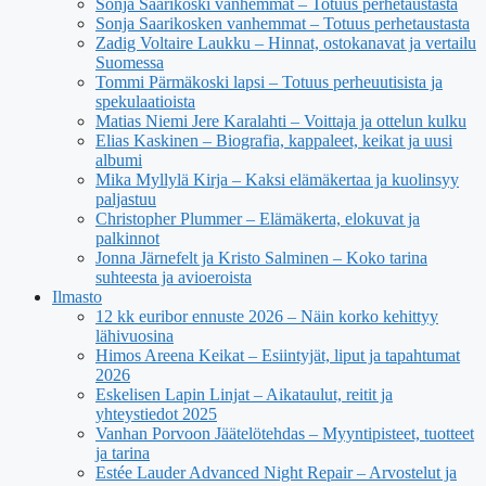
Sonja Saarikoski vanhemmat – Totuus perhetaustasta
Sonja Saarikosken vanhemmat – Totuus perhetaustasta
Zadig Voltaire Laukku – Hinnat, ostokanavat ja vertailu
Suomessa
Tommi Pärmäkoski lapsi – Totuus perheuutisista ja
spekulaatioista
Matias Niemi Jere Karalahti – Voittaja ja ottelun kulku
Elias Kaskinen – Biografia, kappaleet, keikat ja uusi
albumi
Mika Myllylä Kirja – Kaksi elämäkertaa ja kuolinsyy
paljastuu
Christopher Plummer – Elämäkerta, elokuvat ja
palkinnot
Jonna Järnefelt ja Kristo Salminen – Koko tarina
suhteesta ja avioeroista
Ilmasto
12 kk euribor ennuste 2026 – Näin korko kehittyy
lähivuosina
Himos Areena Keikat – Esiintyjät, liput ja tapahtumat
2026
Eskelisen Lapin Linjat – Aikataulut, reitit ja
yhteystiedot 2025
Vanhan Porvoon Jäätelötehdas – Myyntipisteet, tuotteet
ja tarina
Estée Lauder Advanced Night Repair – Arvostelut ja