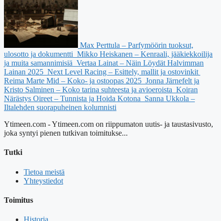
Max Perttula – Parfymöörin tuoksut,
ulosotto ja dokumentti
Mikko Heiskanen – Kenraali, jääkiekkoilija
ja muita samannimisiä
Vertaa Lainat – Näin Löydät Halvimman
Lainan 2025
Next Level Racing – Esittely, mallit ja ostovinkit
Reima Marte Mid – Koko- ja ostoopas 2025
Jonna Järnefelt ja
Kristo Salminen – Koko tarina suhteesta ja avioeroista
Koiran
Närästys Oireet – Tunnista ja Hoida Kotona
Sanna Ukkola –
Iltalehden suorapuheinen kolumnisti
Ytimeen.com - Ytimeen.com on riippumaton uutis- ja taustasivusto,
joka syntyi pienen tutkivan toimitukse...
Tutki
Tietoa meistä
Yhteystiedot
Toimitus
Historia