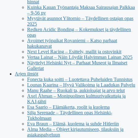
hinnat
Kuinka Kauan Työnantaja Maksaa Sairausajan Palkkaa
– 9-56 pv
Myytävät asunnot Ylitornio – Täydellinen ostajan opas
2025
Redken Acidic Bonding – Kokemukset ja täydellinen
opas
Avoimet työpaikat Rovaniemi – Katso parhaat
hakukanavat
Next Level Racing – Esittely, mallit ja ostovinkit
Vertaa Lainat – Näin Löydät Halvimman Lainan 2025
Näyttelyt Helsinki Nyt – Parhaat Museot ja Ilmaiset
Galleriat
Arjen ilmiöt
Fonecta kuka soitti – Luotettava Puheluiden Tunnistus
Lounas Kaarina – Hyvä Valikoima ja Laadukas Palvelu
Manu Raahe – Ruokali ta, aukioloajat ja arvo telut
Axel Åhman – Monipuolinen kulttuurivaikuttaja ja
KAJ-tähti
Esa Saario – Elämäkerta, roolit ja kuolema
Silja Serenade – Täydellinen opas Helsinki-
Tukholmaan
Eva Braun – Elämä, kuolema ja suhde Hitleriin
Alma Media – Ohjeet kirjautumiseen, tilauksiin ja
asiakaspalveluun