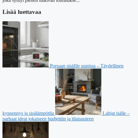
joka syntyi pienen tutkivan toimitukse...
Lisää luettavaa
Porsaan sisäfile uunissa – Täydellinen
kypsennys ja sisälämpötila
Lahjat isälle –
parhaat ideat jokaiseen budjettiin ja tilaisuuteen