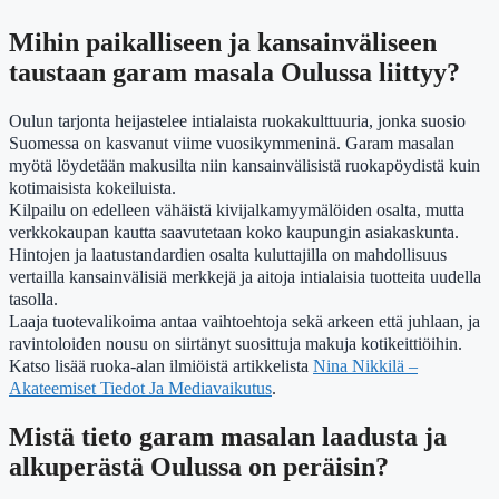
Mihin paikalliseen ja kansainväliseen
taustaan garam masala Oulussa liittyy?
Oulun tarjonta heijastelee intialaista ruokakulttuuria, jonka suosio
Suomessa on kasvanut viime vuosikymmeninä. Garam masalan
myötä löydetään makusilta niin kansainvälisistä ruokapöydistä kuin
kotimaisista kokeiluista.
Kilpailu on edelleen vähäistä kivijalkamyymälöiden osalta, mutta
verkkokaupan kautta saavutetaan koko kaupungin asiakaskunta.
Hintojen ja laatustandardien osalta kuluttajilla on mahdollisuus
vertailla kansainvälisiä merkkejä ja aitoja intialaisia tuotteita uudella
tasolla.
Laaja tuotevalikoima antaa vaihtoehtoja sekä arkeen että juhlaan, ja
ravintoloiden nousu on siirtänyt suosittuja makuja kotikeittiöihin.
Katso lisää ruoka-alan ilmiöistä artikkelista
Nina Nikkilä –
Akateemiset Tiedot Ja Mediavaikutus
.
Mistä tieto garam masalan laadusta ja
alkuperästä Oulussa on peräisin?