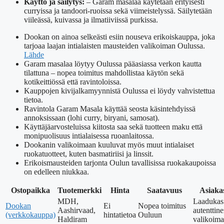
Käyttö ja säilytys:
– Garam masalaa käytetään erityisesti
curryissa ja tandoori-ruoissa sekä viimeistelyssä. Säilytetään
viileässä, kuivassa ja ilmatiiviissä purkissa.
Dookan on ainoa selkeästi esiin nouseva erikoiskauppa, joka
tarjoaa laajan intialaisten mausteiden valikoiman Oulussa.
Lähde
Garam masalaa löytyy Oulussa pääasiassa verkon kautta
tilattuna – nopea toimitus mahdollistaa käytön sekä
kotikeittiössä että ravintoloissa.
Kauppojen kivijalkamyynnistä Oulussa ei löydy vahvistettua
tietoa.
Ravintola Garam Masala käyttää seosta käsintehdyissä
annoksissaan (lohi curry, biryani, samosat).
Käyttäjäarvosteluissa kiitosta saa sekä tuotteen maku että
monipuolisuus intialaisessa ruoanlaitossa.
Dookanin valikoimaan kuuluvat myös muut intialaiset
ruokatuotteet, kuten basmatiriisi ja linssit.
Erikoismausteiden tarjonta Oulun tavallisissa ruokakaupoissa
on edelleen niukkaa.
Ostopaikka
Tuotemerkki
Hinta
Saatavuus
Asiaka
MDH,
Laadukas
Dookan
Ei
Nopea toimitus
Aashirvaad,
autenttin
(verkkokauppa)
hintatietoa
Ouluun
Haldiram
valikoima