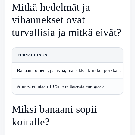
Mitkä hedelmät ja
vihannekset ovat
turvallisia ja mitkä eivät?
TURVALLINEN
E
Banaani, omena, päärynä, mansikka, kurkku, porkkana
A
Annos: enintään 10 % päivittäisestä energiasta
P
Miksi banaani sopii
koiralle?