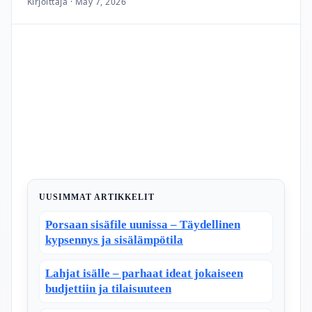
Kirjoittaja · May 7, 2026
UUSIMMAT ARTIKKELIT
Porsaan sisäfile uunissa – Täydellinen
kypsennys ja sisälämpötila
Lahjat isälle – parhaat ideat jokaiseen
budjettiin ja tilaisuuteen