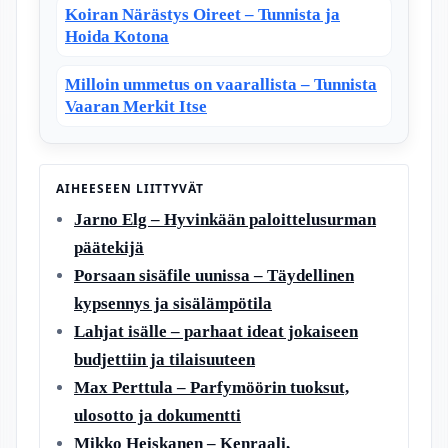
Koiran Närästys Oireet – Tunnista ja
Hoida Kotona
Milloin ummetus on vaarallista – Tunnista
Vaaran Merkit Itse
AIHEESEEN LIITTYVÄT
Jarno Elg – Hyvinkään paloittelusurman
päätekijä
Porsaan sisäfile uunissa – Täydellinen
kypsennys ja sisälämpötila
Lahjat isälle – parhaat ideat jokaiseen
budjettiin ja tilaisuuteen
Max Perttula – Parfymöörin tuoksut,
ulosotto ja dokumentti
Mikko Heiskanen – Kenraali,