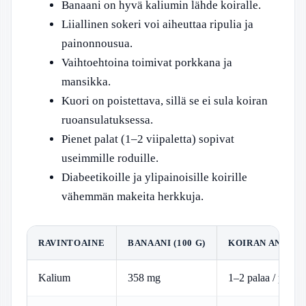
Banaani on hyvä kaliumin lähde koiralle.
Liiallinen sokeri voi aiheuttaa ripulia ja
painonnousua.
Vaihtoehtoina toimivat porkkana ja
mansikka.
Kuori on poistettava, sillä se ei sula koiran
ruoansulatuksessa.
Pienet palat (1–2 viipaletta) sopivat
useimmille roduille.
Diabeetikoille ja ylipainoisille koirille
vähemmän makeita herkkuja.
RAVINTOAINE
BANAANI (100 G)
KOIRAN ANNOS (
Kalium
358 mg
1–2 palaa / päivä