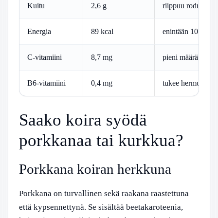
Kuitu
2,6 g
riippuu rodun koo
Energia
89 kcal
enintään 10 % päiv
C-vitamiini
8,7 mg
pieni määrä riittää
B6-vitamiini
0,4 mg
tukee hermostoa
Saako koira syödä
porkkanaa tai kurkkua?
Porkkana koiran herkkuna
Porkkana on turvallinen sekä raakana raastettuna
että kypsennettynä. Se sisältää beetakaroteenia,