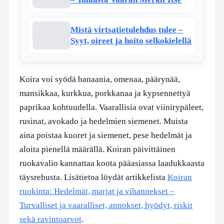
Mistä virtsatietulehdus tulee –
Syyt, oireet ja hoito selkokielellä
Koira voi syödä banaania, omenaa, päärynää,
mansikkaa, kurkkua, porkkanaa ja kypsennettyä
paprikaa kohtuudella. Vaarallisia ovat viinirypäleet,
rusinat, avokado ja hedelmien siemenet. Muista
aina poistaa kuoret ja siemenet, pese hedelmät ja
aloita pienellä määrällä. Koiran päivittäinen
ruokavalio kannattaa koota pääasiassa laadukkaasta
täysrehusta. Lisätietoa löydät artikkelista
Koiran
ruokinta: Hedelmät, marjat ja vihannekset –
Turvalliset ja vaaralliset, annokset, hyödyt, riskit
sekä ravintoarvot
.