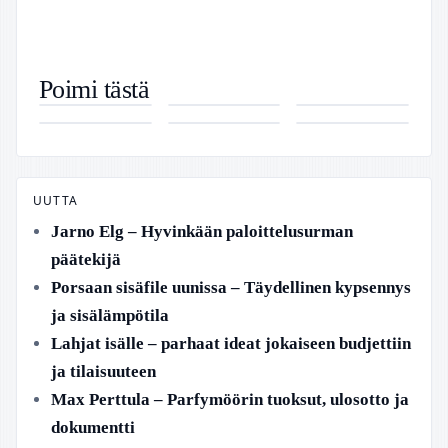
Windows 11
Kodin
Erika Jänkä –
Poimi tästä
asennus
Tuholaiset
Ampumahiihtäjä
Brit Care
Tonix
Huomisen
vanhaan
Kuvina –
ja
Puppy –
Pharmaceuticals
Sää Turku –
koneeseen –
Luotettava
diabetesaktiivi
Hypoallergeeninen
Stock –
Tarkka
Näin onnistut
Tunnistusopas
penturuoka
Laskun syyt
Tuntikohtainen
Rufuksella
lammas ja
ja
Ennuste
riisi
kasvunäkymät
UUTTA
Jarno Elg – Hyvinkään paloittelusurman
päätekijä
Porsaan sisäfile uunissa – Täydellinen kypsennys
ja sisälämpötila
Lahjat isälle – parhaat ideat jokaiseen budjettiin
ja tilaisuuteen
Max Perttula – Parfymöörin tuoksut, ulosotto ja
dokumentti