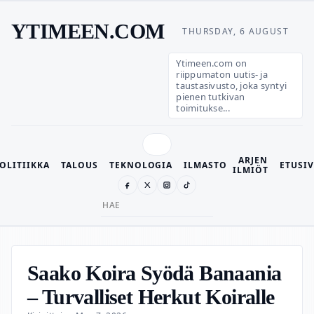
YTIMEEN.COM
THURSDAY, 6 AUGUST
Ytimeen.com on
riippumaton uutis- ja
taustasivusto, joka syntyi
pienen tutkivan
toimitukse...
ARJEN
OLITIIKKA
TALOUS
TEKNOLOGIA
ILMASTO
ETUSI
ILMIÖT
Search
for:
Saako Koira Syödä Banaania
– Turvalliset Herkut Koiralle