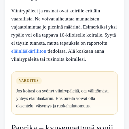
Viinirypäleet ja rusinat ovat koirille erittäin
vaarallisia. Ne voivat aiheuttaa munuaisten
vajaatoimintaa jo pieninä määrinä. Esimerkiksi yksi
rypäle voi olla tappava 10-kiloiselle koiralle. Syytä
ei täysin tunneta, mutta tapauksia on raportoitu
eläinlääkäriliiton
tiedoissa. Älä koskaan anna
viinirypäleitä tai rusinoita koirallesi.
VAROITUS
Jos koirasi on syönyt viinirypäleitä, ota välittömästi
yhteys eläinlääkäriin. Ensioireita voivat olla
oksentelu, väsymys ja ruokahaluttomuus.
Paprika – kypsennettynä sopii