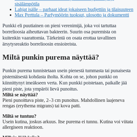
sisälämpötila
Lahjat isälle – parhaat ideat jokaiseen budjettiin ja tilaisuuteen
Max Perttula – Parfymöörin tuoksut, ulosotto ja dokumentti
Punkki eli puutiainen on pieni verenimijä, joka voi tartuttaa
borrelioosia aiheuttavan bakteerin. Suurin osa puremista on
kuitenkin vaarattomia. Tärkeintä on osata erottaa tavallinen
ärsytysreaktio borrelioosin ensioireista.
Miltä punkin purema näyttää?
Punkin purema tunnistetaan usein pienestä tummasta tai punaisesta
pistemäisestä kohdasta iholta. Kohta on se, johon punkki on
kiinnittynyt imeäkseen verta. Kun punkki poistetaan, paikalle jää
pieni piste, jota ympäröi lievä punoitus.
Miltä se näyttää?
Pieni punoittava piste, 2–3 cm punoitus. Mahdollinen laajeneva
rengas (erythema migrans) tai kova patti.
Miltä se tuntuu?
Usein kutina, joskus arkuus. Itse purema ei tunnu. Kutina voi viitata
allergiseen reaktioon.