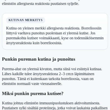
elimistön allergisesta reaktiosta puutiaisen syljelle.
KUTINAN MERKITYS
Kutina on yleinen merkki allergisesta reaktiosta. Borrelioosiin
liittyvä vaeltava punoitus puolestaan ei yleensä kutise. Jos
puremakohta kutisee voimakkaasti, kyse on todennäköisemmin
ärsytysreaktiosta kuin borrelioosista.
Punkin pureman kutina ja punoitus
Purema-alue on yleensä kivuton, mutta siinä voi esiintyä kutinaa.
Lähes kaikille tulee ärsytysreaktiona 2–3 cm:n läpimittainen
punoitus. Tämä ei kuitenkaan tarkoita borrelioosia, vaan on
elimistön normaali vaste vierasaineelle.
Miksi punkin purema kutisee?
Kutina johtuu elimistön immuunipuolustuksen aktivoitumisesta.
Puutiaisen sylki sisältää proteiineja, jotka voivat laukaista paikallisen