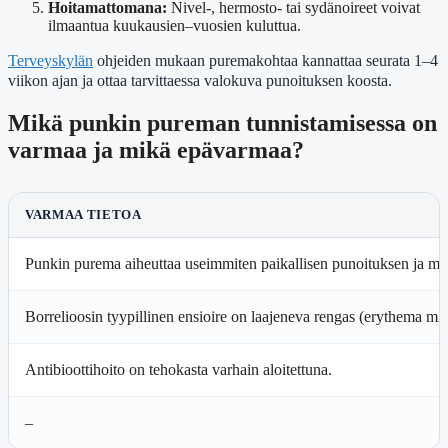
Hoitamattomana:
Nivel-, hermosto- tai sydänoireet voivat
ilmaantua kuukausien–vuosien kuluttua.
Terveyskylän
ohjeiden mukaan puremakohtaa kannattaa seurata 1–4
viikon ajan ja ottaa tarvittaessa valokuva punoituksen koosta.
Mikä punkin pureman tunnistamisessa on
varmaa ja mikä epävarmaa?
VARMAA TIETOA
Punkin purema aiheuttaa useimmiten paikallisen punoituksen ja ma
Borrelioosin tyypillinen ensioire on laajeneva rengas (erythema mig
Antibioottihoito on tehokasta varhain aloitettuna.
–