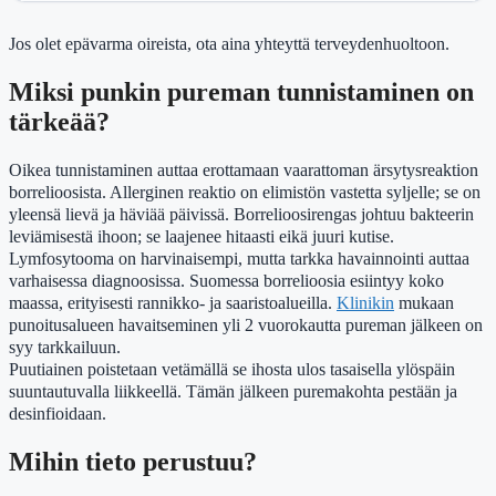
Jos olet epävarma oireista, ota aina yhteyttä terveydenhuoltoon.
Miksi punkin pureman tunnistaminen on
tärkeää?
Oikea tunnistaminen auttaa erottamaan vaarattoman ärsytysreaktion
borrelioosista. Allerginen reaktio on elimistön vastetta syljelle; se on
yleensä lievä ja häviää päivissä. Borrelioosirengas johtuu bakteerin
leviämisestä ihoon; se laajenee hitaasti eikä juuri kutise.
Lymfosytooma on harvinaisempi, mutta tarkka havainnointi auttaa
varhaisessa diagnoosissa. Suomessa borrelioosia esiintyy koko
maassa, erityisesti rannikko- ja saaristoalueilla.
Klinikin
mukaan
punoitusalueen havaitseminen yli 2 vuorokautta pureman jälkeen on
syy tarkkailuun.
Puutiainen poistetaan vetämällä se ihosta ulos tasaisella ylöspäin
suuntautuvalla liikkeellä. Tämän jälkeen puremakohta pestään ja
desinfioidaan.
Mihin tieto perustuu?