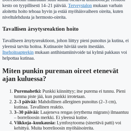
kesto on tyypillisesti 14–21 päivää.
Terveystalon
mukaan varhain
aloitettu hoito tehoaa hyvin ja estää myöhäisvaiheen oireita, kuten
niveltulehdusta ja hermosto-oireita.
Tavallisen ärsytysreaktion hoito
Tavalliseen ärsytysreaktioon, johon liittyy pieni punoitus ja kutina, ei
yleensä tarvita hoitoa. Kutinaoire häviää usein itsestään.
Itsehoitoapteekin
mukaan antihistamiinivoide tai kylmä pakkaus voi
helpottaa kutinaa.
Miten punkin pureman oireet etenevät
ajan kuluessa?
Puremahetki:
Punkki kiinnittyy; itse purema ei tunnu. Pieni
tumma piste jää, kun punkki irrotetaan.
2–3 päivää:
Mahdollinen allerginen punoitus (2–3 cm),
kutinaa. Tavallinen reaktio.
3–30 päivää:
Laajeneva rengas (erythema migrans) ilmaantuu
– borrelioosin merkki. Ei yleensä kutise.
Viikkoja–kuukausia:
Lymfosytooma (sinertävä patti) voi
kehittyä. Muita borrelioosin myöhäisoireita.