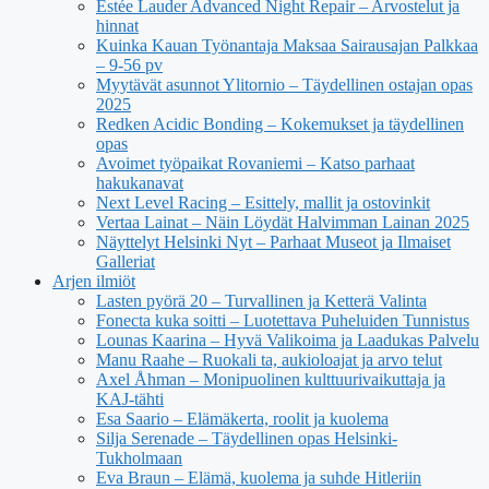
Estée Lauder Advanced Night Repair – Arvostelut ja
hinnat
Kuinka Kauan Työnantaja Maksaa Sairausajan Palkkaa
– 9-56 pv
Myytävät asunnot Ylitornio – Täydellinen ostajan opas
2025
Redken Acidic Bonding – Kokemukset ja täydellinen
opas
Avoimet työpaikat Rovaniemi – Katso parhaat
hakukanavat
Next Level Racing – Esittely, mallit ja ostovinkit
Vertaa Lainat – Näin Löydät Halvimman Lainan 2025
Näyttelyt Helsinki Nyt – Parhaat Museot ja Ilmaiset
Galleriat
Arjen ilmiöt
Lasten pyörä 20 – Turvallinen ja Ketterä Valinta
Fonecta kuka soitti – Luotettava Puheluiden Tunnistus
Lounas Kaarina – Hyvä Valikoima ja Laadukas Palvelu
Manu Raahe – Ruokali ta, aukioloajat ja arvo telut
Axel Åhman – Monipuolinen kulttuurivaikuttaja ja
KAJ-tähti
Esa Saario – Elämäkerta, roolit ja kuolema
Silja Serenade – Täydellinen opas Helsinki-
Tukholmaan
Eva Braun – Elämä, kuolema ja suhde Hitleriin