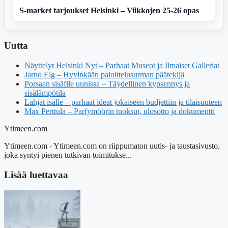
S-market tarjoukset Helsinki – Viikkojen 25-26 opas
Uutta
Näyttelyt Helsinki Nyt – Parhaat Museot ja Ilmaiset Galleriat
Jarno Elg – Hyvinkään paloittelusurman päätekijä
Porsaan sisäfile uunissa – Täydellinen kypsennys ja
sisälämpötila
Lahjat isälle – parhaat ideat jokaiseen budjettiin ja tilaisuuteen
Max Perttula – Parfymöörin tuoksut, ulosotto ja dokumentti
Ytimeen.com
Ytimeen.com - Ytimeen.com on riippumaton uutis- ja taustasivusto,
joka syntyi pienen tutkivan toimitukse...
Lisää luettavaa