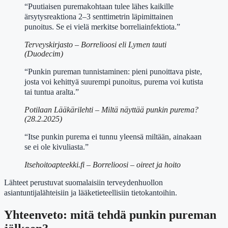
“Puutiaisen puremakohtaan tulee lähes kaikille
ärsytysreaktiona 2–3 senttimetrin läpimittainen
punoitus. Se ei vielä merkitse borreliainfektiota.”
Terveyskirjasto – Borrelioosi eli Lymen tauti
(Duodecim)
“Punkin pureman tunnistaminen: pieni punoittava piste,
josta voi kehittyä suurempi punoitus, purema voi kutista
tai tuntua aralta.”
Potilaan Lääkärilehti – Miltä näyttää punkin purema?
(28.2.2025)
“Itse punkin purema ei tunnu yleensä miltään, ainakaan
se ei ole kivuliasta.”
Itsehoitoapteekki.fi – Borrelioosi – oireet ja hoito
Lähteet perustuvat suomalaisiin terveydenhuollon
asiantuntijalähteisiin ja lääketieteellisiin tietokantoihin.
Yhteenveto: mitä tehdä punkin pureman