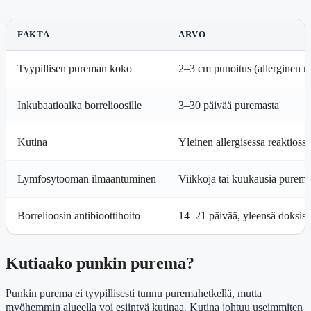
FAKTA
ARVO
Tyypillisen pureman koko
2–3 cm punoitus (allerginen re
Inkubaatioaika borrelioosille
3–30 päivää puremasta
Kutina
Yleinen allergisessa reaktioss
Lymfosytooman ilmaantuminen
Viikkoja tai kuukausia puremas
Borrelioosin antibioottihoito
14–21 päivää, yleensä doksisykl
Kutiaako punkin purema?
Punkin purema ei tyypillisesti tunnu puremahetkellä, mutta
myöhemmin alueella voi esiintyä kutinaa. Kutina johtuu useimmiten