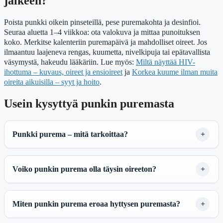
jälkeen?
Poista punkki oikein pinseteillä, pese puremakohta ja desinfioi.
Seuraa aluetta 1–4 viikkoa: ota valokuva ja mittaa punoituksen
koko. Merkitse kalenteriin puremapäivä ja mahdolliset oireet. Jos
ilmaantuu laajeneva rengas, kuumetta, nivelkipuja tai epätavallista
väsymystä, hakeudu lääkäriin. Lue myös:
Miltä näyttää HIV-
ihottuma – kuvaus, oireet ja ensioireet
ja
Korkea kuume ilman muita
oireita aikuisilla – syyt ja hoito
.
Usein kysyttyä punkin puremasta
Punkki purema – mitä tarkoittaa?
Voiko punkin purema olla täysin oireeton?
Miten punkin purema eroaa hyttysen puremasta?