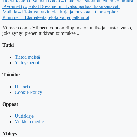
Hoida Kotona
Sanna Ukkola – Iltalehden suorapuheinen kolumnisti
Avoimet työpaikat Rovaniemi – Katso parhaat hakukanavat
Matilda – Elokuva, ravintola, kirja ja musikaali
Christopher
Plummer – Elämäkerta, elokuvat ja palkinnot
Ytimeen.com - Ytimeen.com on riippumaton uutis- ja taustasivusto,
joka syntyi pienen tutkivan toimitukse...
Tutki
Tietoa meistä
Yhteystiedot
Toimitus
Historia
Cookie Policy
Oppaat
Uutiskirje
Vinkkaa meille
Yhteys