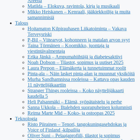
Areena
Matilda – Elokuva, ravintola, kirja ja musikaali
Mikko Heiskanen – Kenraali, jääkiekkoilija ja muita
samannimisiä
Talous
Hoitamaton Kilpirauhasen Liikatoiminta – Vakava
Terveysriski
P-Bil – Viitearvot, kohonneen ja matalan arvon syyt
Taina Törmänen – Koomikko, juontaja ja
viestintävalmentaja
Erika Jänkä – Ampumahiihtäjä ja diabetesaktiivi
Noah Dobson – Tilastot, sopimus ja uutiset 2025
Laura Prepon – Elämäkerta ja tunnetuimmat roolit
Pinta-ala – Näin lasket pinta-alan ja muunnat yksiköitä
Murha Sandhamnissa rooleissa – Kattava opas kauden
11 näyttelijäkaartiin
Stranger Things rooleissa – Koko näyttelijäkaarti
kaudella 5
Heli Palsanmäki – Elämä, syöpätaistelu ja perhe
Sanna Ukkola – Iltalehden suorapuheinen kolumnisti
Reima Marte Mid – Koko- ja ostoopas 2025
Teknologia
Risto Piirainen – Tenori, tangokuningasehdokas ja
Voice of Finland -kilpailija
Oliver Suni – Pelaajaprofiili, tilastot ja sopimus