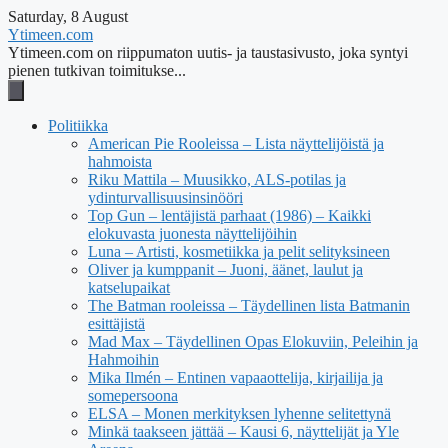
Saturday, 8 August
Ytimeen.com
Ytimeen.com on riippumaton uutis- ja taustasivusto, joka syntyi
pienen tutkivan toimitukse...
Politiikka
American Pie Rooleissa – Lista näyttelijöistä ja
hahmoista
Riku Mattila – Muusikko, ALS-potilas ja
ydinturvallisuusinsinööri
Top Gun – lentäjistä parhaat (1986) – Kaikki
elokuvasta juonesta näyttelijöihin
Luna – Artisti, kosmetiikka ja pelit selityksineen
Oliver ja kumppanit – Juoni, äänet, laulut ja
katselupaikat
The Batman rooleissa – Täydellinen lista Batmanin
esittäjistä
Mad Max – Täydellinen Opas Elokuviin, Peleihin ja
Hahmoihin
Mika Ilmén – Entinen vapaaottelija, kirjailija ja
somepersoona
ELSA – Monen merkityksen lyhenne selitettynä
Minkä taakseen jättää – Kausi 6, näyttelijät ja Yle