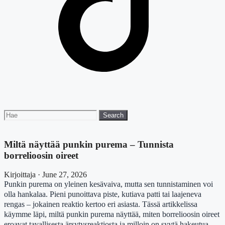
Search
Search
for:
Miltä näyttää punkin purema – Tunnista
borrelioosin oireet
Kirjoittaja · June 27, 2026
Punkin purema on yleinen kesävaiva, mutta sen tunnistaminen voi
olla hankalaa. Pieni punoittava piste, kutiava patti tai laajeneva
rengas – jokainen reaktio kertoo eri asiasta. Tässä artikkelissa
käymme läpi, miltä punkin purema näyttää, miten borrelioosin oireet
eroavat tavallisesta ärsytysreaktiosta ja milloin on syytä hakeutua