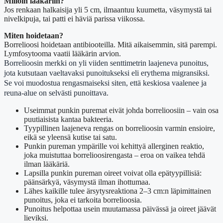
Milloin lääkäriin?
Jos renkaan halkaisija yli 5 cm, ilmaantuu kuumetta, väsymystä tai
nivelkipuja, tai patti ei häviä parissa viikossa.
Miten hoidetaan?
Borrelioosi hoidetaan antibiooteilla. Mitä aikaisemmin, sitä parempi.
Lymfosytooma vaatii lääkärin arvion.
Borrelioosin merkki on yli viiden senttimetrin laajeneva punoitus,
jota kutsutaan vaeltavaksi punoitukseksi eli erythema migransiksi.
Se voi muodostua rengasmaiseksi siten, että keskiosa vaalenee ja
reuna-alue on selvästi punoittava.
Useimmat punkin puremat eivät johda borrelioosiin – vain osa
puutiaisista kantaa bakteeria.
Tyypillinen laajeneva rengas on borrelioosin varmin ensioire,
eikä se yleensä kutise tai satu.
Punkin pureman ympärille voi kehittyä allerginen reaktio,
joka muistuttaa borrelioosirengasta – eroa on vaikea tehdä
ilman lääkäriä.
Lapsilla punkin pureman oireet voivat olla epätyypillisiä:
päänsärkyä, väsymystä ilman ihottumaa.
Lähes kaikille tulee ärsytysreaktiona 2–3 cm:n läpimittainen
punoitus, joka ei tarkoita borrelioosia.
Punoitus helpottaa usein muutamassa päivässä ja oireet jäävät
lieviksi.