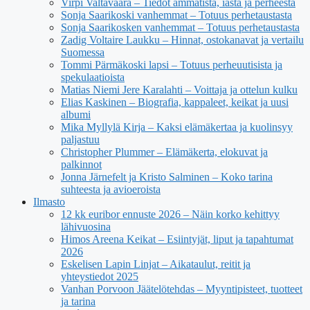
Virpi Valtavaara – Tiedot ammatista, iästä ja perheestä
Sonja Saarikoski vanhemmat – Totuus perhetaustasta
Sonja Saarikosken vanhemmat – Totuus perhetaustasta
Zadig Voltaire Laukku – Hinnat, ostokanavat ja vertailu
Suomessa
Tommi Pärmäkoski lapsi – Totuus perheuutisista ja
spekulaatioista
Matias Niemi Jere Karalahti – Voittaja ja ottelun kulku
Elias Kaskinen – Biografia, kappaleet, keikat ja uusi
albumi
Mika Myllylä Kirja – Kaksi elämäkertaa ja kuolinsyy
paljastuu
Christopher Plummer – Elämäkerta, elokuvat ja
palkinnot
Jonna Järnefelt ja Kristo Salminen – Koko tarina
suhteesta ja avioeroista
Ilmasto
12 kk euribor ennuste 2026 – Näin korko kehittyy
lähivuosina
Himos Areena Keikat – Esiintyjät, liput ja tapahtumat
2026
Eskelisen Lapin Linjat – Aikataulut, reitit ja
yhteystiedot 2025
Vanhan Porvoon Jäätelötehdas – Myyntipisteet, tuotteet
ja tarina