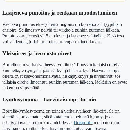
Laajeneva punoitus ja renkaan muodostuminen
Vaeltava punoitus eli erythema migrans on borrelioosin tyypillisin
ensioire. Se ilmestyy päiviä tai viikkoja punkin pureman jälkeen.
Punoitus on yleensä yli 5 cm leveä ja laajenee vähitellen. Keskiosa
voi vaalentua, jolloin muodostuu rengasmainen kuvio.
Yleisoireet ja hermosto-oireet
Borrelioosin varhaisvaiheessa voi ilmetä flunssan kaltaisia oireita:
kuumetta, väsymystä, päänsärkyä ja lihassärkyä. Harvinaisempia
oireita ovat kasvohermohalvaus, niskajäykkyys ja nivelkivut. Jos
tällaisia oireita ilmaantuu punkin pureman jälkeen, lääkäriin on syytä
hakeutua viipymättä.
Lymfosytooma – harvinaisempi iho-oire
Borrelia-lymfosytooma on toinen varhaisvaiheen iho-oire. Se on
sinertävä, aristamaton, sileäpintainen ja pehmeä kyhmy, joka
esiintyy tavallisimmin korvanlehdessä.
Dokportin
mukaan se on
harvinainen, mutta tarkka havainnointi auttaa varhaisessa