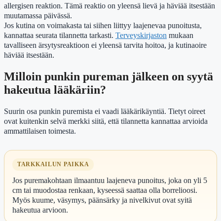
allergisen reaktion. Tämä reaktio on yleensä lievä ja häviää itsestään
muutamassa päivässä.
Jos kutina on voimakasta tai siihen liittyy laajenevaa punoitusta,
kannattaa seurata tilannetta tarkasti.
Terveyskirjaston
mukaan
tavalliseen ärsytysreaktioon ei yleensä tarvita hoitoa, ja kutinaoire
häviää itsestään.
Milloin punkin pureman jälkeen on syytä
hakeutua lääkäriin?
Suurin osa punkin puremista ei vaadi lääkärikäyntiä. Tietyt oireet
ovat kuitenkin selvä merkki siitä, että tilannetta kannattaa arvioida
ammattilaisen toimesta.
TARKKAILUN PAIKKA
Jos puremakohtaan ilmaantuu laajeneva punoitus, joka on yli 5
cm tai muodostaa renkaan, kyseessä saattaa olla borrelioosi.
Myös kuume, väsymys, päänsärky ja nivelkivut ovat syitä
hakeutua arvioon.