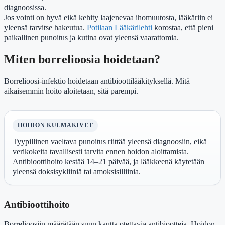
diagnoosissa.
Jos vointi on hyvä eikä kehity laajenevaa ihomuutosta, lääkäriin ei
yleensä tarvitse hakeutua.
Potilaan Lääkärilehti
korostaa, että pieni
paikallinen punoitus ja kutina ovat yleensä vaarattomia.
Miten borrelioosia hoidetaan?
Borrelioosi-infektio hoidetaan antibioottilääkityksellä. Mitä
aikaisemmin hoito aloitetaan, sitä parempi.
HOIDON KULMAKIVET
Tyypillinen vaeltava punoitus riittää yleensä diagnoosiin, eikä
verikokeita tavallisesti tarvita ennen hoidon aloittamista.
Antibioottihoito kestää 14–21 päivää, ja lääkkeenä käytetään
yleensä doksisykliiniä tai amoksisilliinia.
Antibioottihoito
Borrelioosiin määrätään suun kautta otettavia antibiootteja. Hoidon