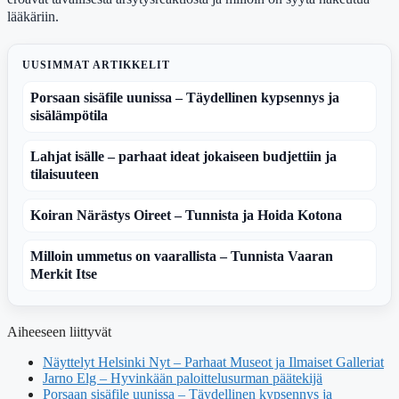
lääkäriin.
UUSIMMAT ARTIKKELIT
Porsaan sisäfile uunissa – Täydellinen kypsennys ja
sisälämpötila
Lahjat isälle – parhaat ideat jokaiseen budjettiin ja
tilaisuuteen
Koiran Närästys Oireet – Tunnista ja Hoida Kotona
Milloin ummetus on vaarallista – Tunnista Vaaran
Merkit Itse
Aiheeseen liittyvät
Näyttelyt Helsinki Nyt – Parhaat Museot ja Ilmaiset Galleriat
Jarno Elg – Hyvinkään paloittelusurman päätekijä
Porsaan sisäfile uunissa – Täydellinen kypsennys ja