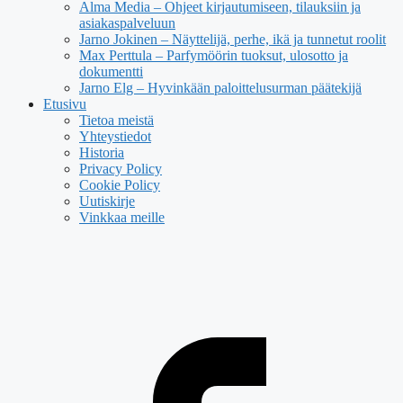
Alma Media – Ohjeet kirjautumiseen, tilauksiin ja
asiakaspalveluun
Jarno Jokinen – Näyttelijä, perhe, ikä ja tunnetut roolit
Max Perttula – Parfymöörin tuoksut, ulosotto ja
dokumentti
Jarno Elg – Hyvinkään paloittelusurman päätekijä
Etusivu
Tietoa meistä
Yhteystiedot
Historia
Privacy Policy
Cookie Policy
Uutiskirje
Vinkkaa meille