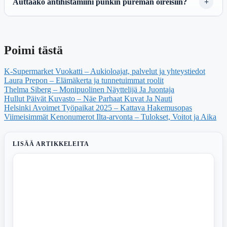
Auttaako antihistamiini punkin pureman oireisiin?
Poimi tästä
K-Supermarket Vuokatti – Aukioloajat, palvelut ja yhteystiedot
Laura Prepon – Elämäkerta ja tunnetuimmat roolit
Thelma Siberg – Monipuolinen Näyttelijä Ja Juontaja
Hullut Päivät Kuvasto – Näe Parhaat Kuvat Ja Nauti
Helsinki Avoimet Työpaikat 2025 – Kattava Hakemusopas
Viimeisimmät Kenonumerot Ilta-arvonta – Tulokset, Voitot ja Aika
LISÄÄ ARTIKKELEITA